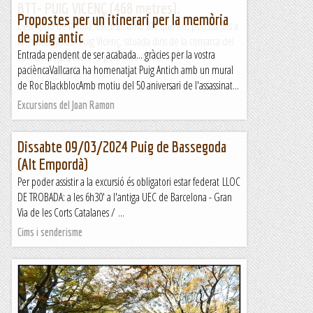
BTT- PUIG VICENÇ (468 metres).
Propostes per un itinerari per la memòria
Descripció de la ruta; excursió amb BTT que ens portarà fins a
de puig antic
la muntanya del Puig Vicenç, situada dins de la comarca del
Entrada pendent de ser acabada... gràcies per la vostra
Baix Llobregat, i sent el punt més alt de...
pacièncaVallcarca ha homenatjat Puig Antich amb un mural
Esgarrapacrestes
de Roc BlackblocAmb motiu del 50 aniversari de l'assassinat...
Excursions del Joan Ramon
Dissabte 09/03/2024 Puig de Bassegoda
(Alt Empordà)
Per poder assistir a la excursió és obligatori estar federat LLOC
DE TROBADA: a les 6h30' a l'antiga UEC de Barcelona - Gran
Via de les Corts Catalanes / ...
Cims i senderisme