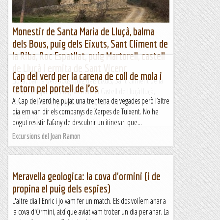
Monestir de Santa Maria de Lluçà, balma
dels Bous, puig dels Eixuts, Sant Climent de
la Riba, Roc Espatllat, puig Martorell, castell
de Lluçà i ermita de Sant Vicenç
Cap del verd per la carena de coll de mola i
Lluçà, Balma dels Bous, puig dels Eixuts, Sant Climent de la
retorn pel portell de l’os
Riba, roc Espatllat, Puig Martorell i Castell de LluçàLluçà,
Al Cap del Verd he pujat una trentena de vegades però l’altre
Balma dels Bous, puig dels Eixuts, Sant Climent...
dia em van dir els companys de Xerpes de Tuixent. No he
Muntanya
pogut resistir l’afany de descubrir un itinerari que...
Excursions del Joan Ramon
Meravella geologica: la cova d'ormini (i de
propina el puig dels espies)
L'altre dia l'Enric i jo vam fer un match. Els dos volíem anar a
la cova d'Ormini, així que aviat vam trobar un dia per anar. La