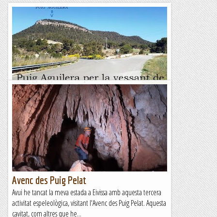
Arremesa al Puig Aguilera per la vessant de
la Vall de Sant Feliu
&nb...
Kimisades
Avenc des Puig Pelat
Avui he tancat la meva estada a Eivissa amb aquesta tercera
activitat espeleològica, visitant l'Avenc des Puig Pelat. Aquesta
cavitat, com altres que he...