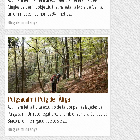
Avui hem fet una matinal excursionista per la zona dels
Cingles de Bertí. L'objectiu triat ha estat la Mola de Gallifa,
un cim modest, de només 941 metres...
Blog de muntanya
Puigsacalm i Puig de l'Àliga
Avui hem fet la típica excursió de tardor per les fagedes del
Puigsacalm. Un recorregut circular amb origen a la Collada de
Bracons, on hem gaudit de tots els...
Blog de muntanya