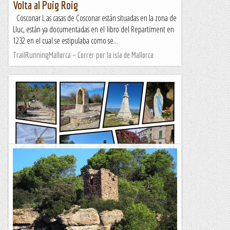
Volta al Puig Roig
Cosconar L as casas de Cosconar están situadas en la zona de
Lluc, están ya documentadas en el libro del Repartiment en
1232 en el cual se estipulaba como se...
TrailRunningMallorca – Correr por la isla de Mallorca
Ses Alqueries y Puig de Son Seguí
TrailRunningMallorca – Correr por la isla de Mallorca