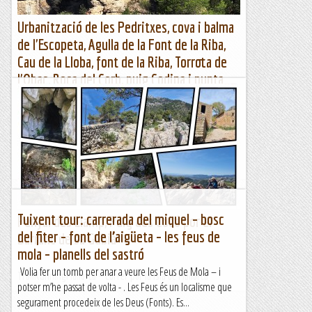
Urbanització de les Pedritxes, cova i balma
de l'Escopeta, Agulla de la Font de la Riba,
Cau de la Lloba, font de la Riba, Torrota de
l'Obac, Roca del Corb, puig Codina i punta
dels Caus Cremats
Urb. Pedritxes, cova Escopeta, Agulla Font de la Riba, Cau de
la Lloba, font de la Riba, Torrota Obac, Roca Corb i Caus
CrematsWikiloc | Ruta Urb. Pedritxes, cova Escopeta,...
Muntanya
Tuixent tour: carrerada del miquel – bosc
Penyal des Llamp, Puig des Cocó por el
del fiter – font de l’aigüeta – les feus de
Barranc de sa Gubia
mola – planells del sastró
Volia fer un tomb per anar a veure les Feus de Mola – i
TrailRunningMallorca – Correr por la isla de Mallorca
potser m’he passat de volta - . Les Feus és un localisme que
segurament procedeix de les Deus (Fonts). Es...