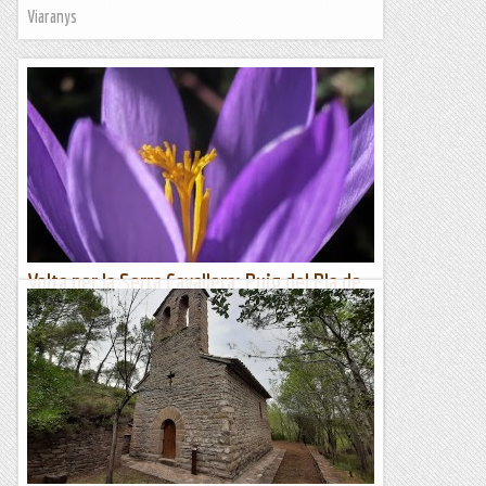
Viaranys
Volta per la Serra Cavallera: Puig del Pla de
les Pasteres (1.894 m)
Dissabte 7 d’octubre de 2023Hora de sortida: Sis del matí.
Ubicació: Comarca del Ripollès. Temps aproximat: 5 h 15
min (10 km) Desnivell: 526 m...
Maifemcim.cat