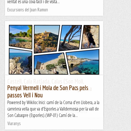
veritat és una cova fàcil i de visita...
Excursions del Joan Ramon
Castell, Cala Ratjada, Calas (Son Moll,
Penyal Vermell i Mola de Son Pacs pels
Pedruscada, Aguait, Aladern), Puig de sa
passos Vell i Nou
Cova
Powered by Wikiloc Inici: camí de la Coma d'en Llobera, a la
carretera vella que va d'Esporles a Valldemossa per la vall de
TrailRunningMallorca – Correr por la isla de Mallorca
Son Cabaspre (Esporles).(WP-01) Camí de la...
Viaranys