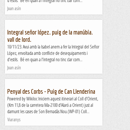
d'estils. Bé en quan a l'integral no tinc clar com...
Joan asín
Integral señor lópez. puig de la manúbia.
vall de lord.
10/11/23. Avui amb la Isabel anem a fer la Integral del Señor
López, envoltada amb conflicte de desequipaments i
d'estils. Bé en quan a l'integral no tinc clar com...
Joan asín
Penyal des Corbs - Puig de Can Llenderina
Powered by Wikiloc Iniciem aquest itinerari al Coll d'Orient,
(Km 11,8 de la carretera Ma-2100 d'Alaró a Orient) just al
damunt les cases de Son Bernadàs Nou.(WP-01) Coll...
Viaranys