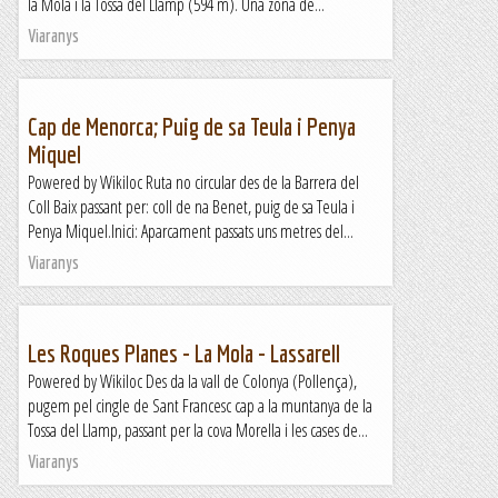
la Mola i la Tossa del Llamp (594 m). Una zona de...
Viaranys
Cap de Menorca; Puig de sa Teula i Penya
Miquel
Powered by Wikiloc Ruta no circular des de la Barrera del
Coll Baix passant per: coll de na Benet, puig de sa Teula i
Penya Miquel.Inici: Aparcament passats uns metres del...
Viaranys
Les Roques Planes - La Mola - Lassarell
Powered by Wikiloc Des da la vall de Colonya (Pollença),
pugem pel cingle de Sant Francesc cap a la muntanya de la
Tossa del Llamp, passant per la cova Morella i les cases de...
Viaranys