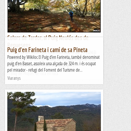
Colors de Tardor, al Puig Neulós des de
Requesens.
Puig d'en Farineta i camí de sa Pineta
Descripció del recorregut.Ruta realitzada el 04/11/2024.El
Powered by Wikiloc El Puig d’en Farineta, també denominat
Puig Neulós és el cim culminant de la Serra d'Albera i està
puig d’en Basset, assoleix una alçada de 324 m. i és ocupat
situat al límit fronterer entre les comarques...
pel mirador - refugi del Foment del Turisme de...
El blog del Miquel, de roca en roca.
Viaranys