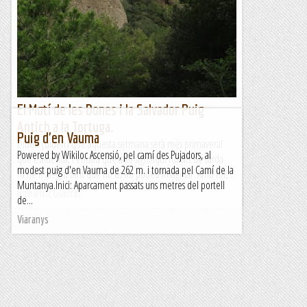
El Motí de les Dones i la Salvador Puig
Antich a la Tortuga.
Puig d'en Vauma
Diuen (diuen) que aquesta setmana serà més primaveral
Powered by Wikiloc Ascensió, pel camí des Pujadors, al
que estiuenca, i encara que això signifiqui ruixats de tarda
modest puig d'en Vauma de 262 m. i tornada pel Camí de la
m'he n'alegro tant que no us ho podeu imaginar. Amb tot,...
Muntanya.Inici: Aparcament passats uns metres del portell
Romàntic Guerrer
de...
Viaranys