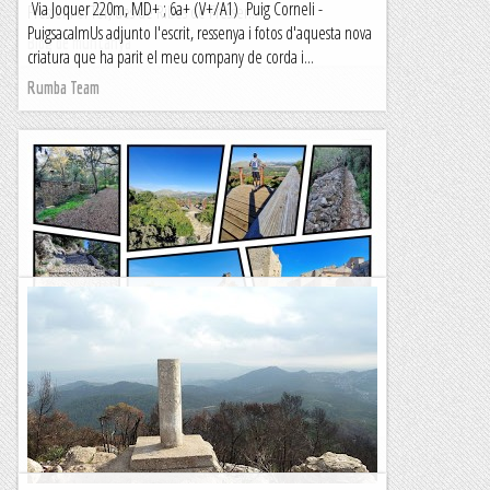
Via Joquer 220m, MD+ ; 6a+ (V+/A1) Puig Corneli -
Fresser i el Ter, des de Ribes de Fresser...
PuigsacalmUs adjunto l'escrit, ressenya i fotos d'aquesta nova
Blog de muntanya
criatura que ha parit el meu company de corda i...
Rumba Team
Puig de Maria y Puig de Santuïri
TrailRunningMallorca – Correr por la isla de Mallorca