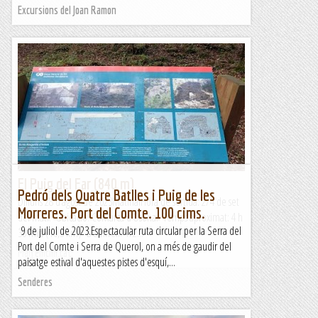
Excursions del Joan Ramon
El Puig del Far (840 m)
Pedró dels Quatre Batlles i Puig de les
Dilluns 28 d’agost de 2023MatinalHora de sortida: 2/4 de set
Morreres. Port del Comte. 100 cims.
del matí. Ubicació: Comarca d’Osona. Temps aproximat: 4 h
9 de juliol de 2023.Espectacular ruta circular per la Serra del
30 min (10,3 km) Desnivell: 472...
Port del Comte i Serra de Querol, on a més de gaudir del
Maifemcim.cat
paisatge estival d'aquestes pistes d'esquí,...
Senderes