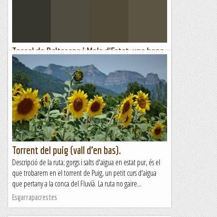
Tossal de Baltasana i Mola d'Estat, una bona
repasada a les muntanyes de Prades.
Descripció del recorregut.Havia anat a la Serra de Prades un
parell de vegades, però a fer petites excursions familiars,
l'única amb cara i ulls va ser la pujada al...
El blog del Miquel, de roca en roca.
Torrent del puig (vall d’en bas).
Descripció de la ruta; gorgs i salts d'aigua en estat pur, és el
que trobarem en el torrent de Puig, un petit curs d'aigua
que pertany a la conca del Fluvià. La ruta no gaire...
Esgarrapacrestes