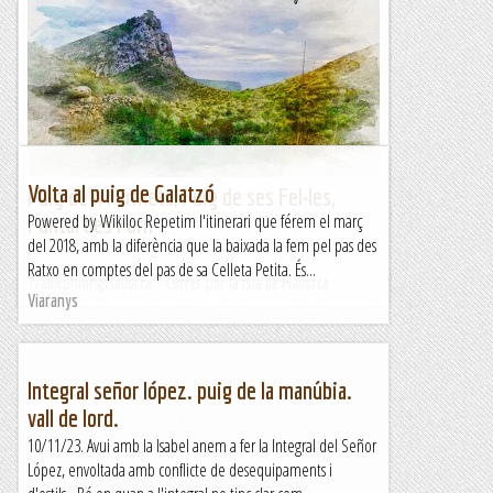
La cara oest de la Punta d'en Serreta per on va la via d'en
Carles Olivella, la Centenari és a la cara sud, a sota. La Punta
d'en Serreta és coneguda per la via d'en...
Jaumegrimp 2
Volta al puig de Galatzó
Puig de’n Farineta, Puig de ses Fel·les,
Powered by Wikiloc Repetim l'itinerari que férem el març
Puntal des Forn
del 2018, amb la diferència que la baixada la fem pel pas des
Ratxo en comptes del pas de sa Celleta Petita. És...
TrailRunningMallorca – Correr por la isla de Mallorca
Viaranys
Integral señor lópez. puig de la manúbia.
vall de lord.
10/11/23. Avui amb la Isabel anem a fer la Integral del Señor
López, envoltada amb conflicte de desequipaments i