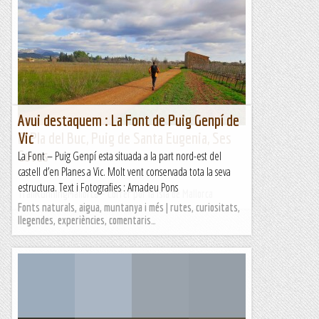
Avui destaquem : La Font de Puig Genpí de
El Pla del Buc, Puig de Santa Eugenia, Ses
Vic
Coves
La Font – Puig Genpí esta situada a la part nord-est del
castell d’en Planes a Vic. Molt vent conservada tota la seva
estructura. Text i Fotografies : Amadeu Pons
TrailRunningMallorca – Correr por la isla de Mallorca
Fonts naturals, aigua, muntanya i més | rutes, curiositats,
llegendes, experiències, comentaris…