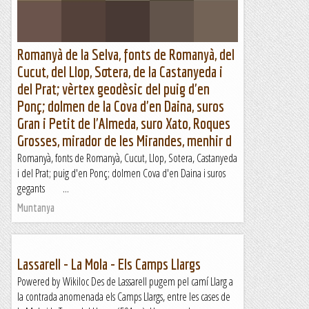
Romanyà de la Selva, fonts de Romanyà, del
Cucut, del Llop, Sotera, de la Castanyeda i
del Prat; vèrtex geodèsic del puig d'en
Ponç; dolmen de la Cova d'en Daina, suros
Gran i Petit de l'Almeda, suro Xato, Roques
Grosses, mirador de les Mirandes, menhir d
Romanyà, fonts de Romanyà, Cucut, Llop, Sotera, Castanyeda
i del Prat; puig d'en Ponç; dolmen Cova d'en Daina i suros
gegants ...
Muntanya
Lassarell - La Mola - Els Camps Llargs
Powered by Wikiloc Des de Lassarell pugem pel camí Llarg a
la contrada anomenada els Camps Llargs, entre les cases de