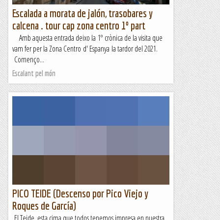
Escalada a morata de jalón, trasobares y
calcena . tour cap zona centro 1º part
Amb aquesta entrada deixo la 1º crònica de la visita que
vam fer per la Zona Centro d' Espanya la tardor del 2021.
Començo...
Escalant pel món
PICO TEIDE (Descenso por Pico Viejo y
Roques de García)
El Teide, esta cima que todos tenemos impresa en nuestra