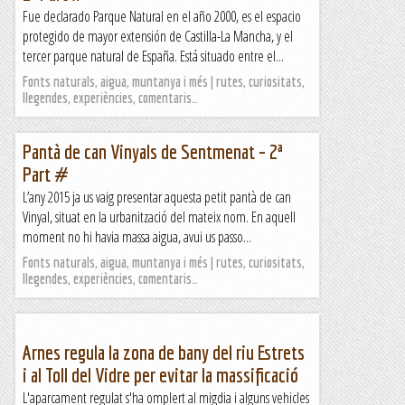
Fue declarado Parque Natural en el año 2000, es el espacio
protegido de mayor extensión de Castilla-La Mancha, y el
tercer parque natural de España. Está situado entre el...
Fonts naturals, aigua, muntanya i més | rutes, curiositats,
llegendes, experiències, comentaris…
Pantà de can Vinyals de Sentmenat – 2ª
Part #
L’any 2015 ja us vaig presentar aquesta petit pantà de can
Vinyal, situat en la urbanització del mateix nom. En aquell
moment no hi havia massa aigua, avui us passo...
Fonts naturals, aigua, muntanya i més | rutes, curiositats,
llegendes, experiències, comentaris…
Arnes regula la zona de bany del riu Estrets
i al Toll del Vidre per evitar la massificació
L'aparcament regulat s'ha omplert al migdia i alguns vehicles