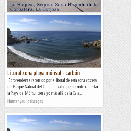
La Botjosa, Sèquia, Zona Humida de La
Corbatera, La Botjosa
&nb...
Kimisades
Litoral zona playa mónsul - carbón
Sorprendente recorrido por el litoral de esta zona costera
del Parque Natural del Cabo de Gata que permite conectar
la Playa del Mónsul con algo más allá de la Cala...
Muntanyes i paisatges