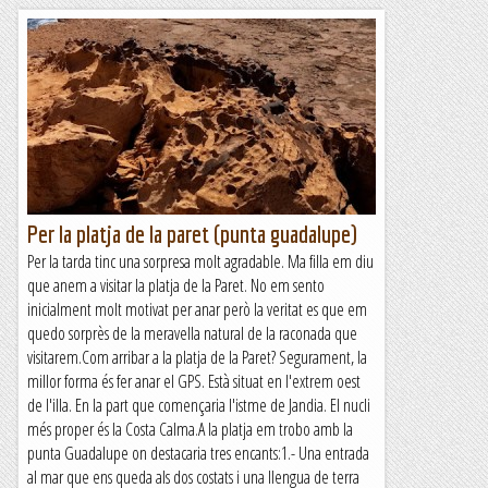
Per la platja de la paret (punta guadalupe)
Per la tarda tinc una sorpresa molt agradable. Ma filla em diu
que anem a visitar la platja de la Paret. No em sento
inicialment molt motivat per anar però la veritat es que em
quedo sorprès de la meravella natural de la raconada que
visitarem.Com arribar a la platja de la Paret? Segurament, la
millor forma és fer anar el GPS. Està situat en l'extrem oest
de l'illa. En la part que començaria l'istme de Jandia. El nucli
més proper és la Costa Calma.A la platja em trobo amb la
punta Guadalupe on destacaria tres encants:1.- Una entrada
al mar que ens queda als dos costats i una llengua de terra