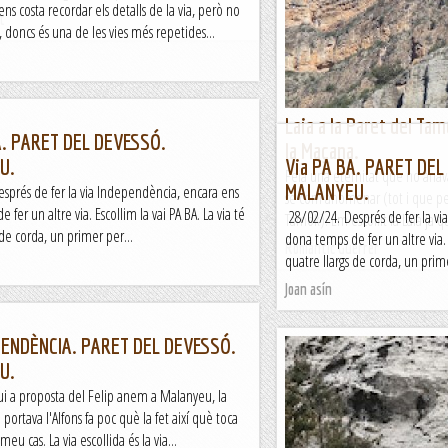
ens costa recordar els detalls de la via, però no
Grau, aquest febrer hi tornem;
t
doncs és una de les vies més repetides...
Jaumegrimp 2
Laia a la Paret del Tam
A. PARET DEL DEVESSÓ.
la Maçana.
U.
Via PA BA. PARET DEL
Feia una eternitat que no anav
MALANYEU.
sprés de fer la via Independència, encara ens
sé com anomenar (tot i que pe
fer un altre via. Escollim la vai PA BA. La via té
28/02/24. Després de fer la vi
Tamok). Em escollit la Laia ja 
 de corda, un primer per...
dona temps de fer un altre via. E
Romàntic Guerrer
quatre llargs de corda, un prime
Joan asín
PENDÈNCIA. PARET DEL DEVESSÓ.
U.
ui a proposta del Felip anem a Malanyeu, la
portava l'Alfons fa poc què la fet així què toca
meu cas. La via escollida és la via...