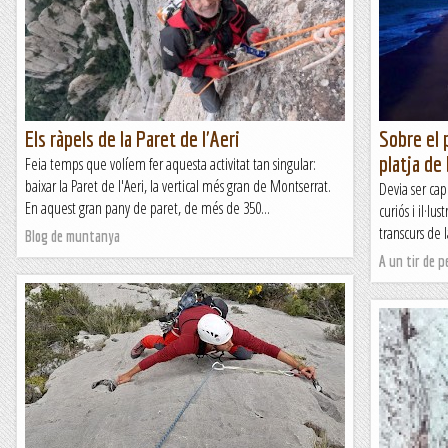
Els ràpels de la Paret de l'Aeri
Sobre el 
platja de
Feia temps que volíem fer aquesta activitat tan singular:
baixar la Paret de l'Aeri, la vertical més gran de Montserrat.
Devia ser cap
En aquest gran pany de paret, de més de 350...
curiós i il·lus
transcurs de l
Blog de muntanya
A un tir de p