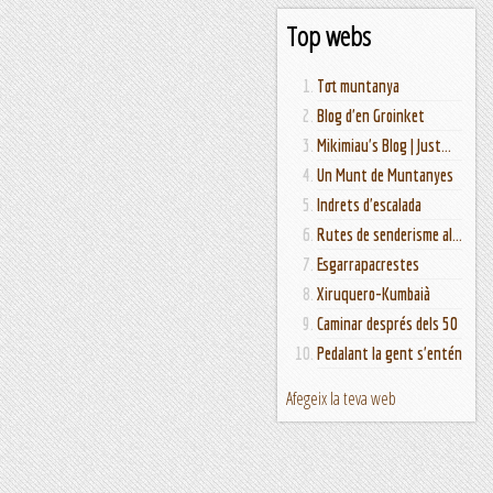
Top webs
Tot muntanya
Blog d'en Groinket
Mikimiau's Blog | Just...
Un Munt de Muntanyes
Indrets d'escalada
Rutes de senderisme al...
Esgarrapacrestes
Xiruquero-Kumbaià
Caminar després dels 50
Pedalant la gent s'entén
Afegeix la teva web