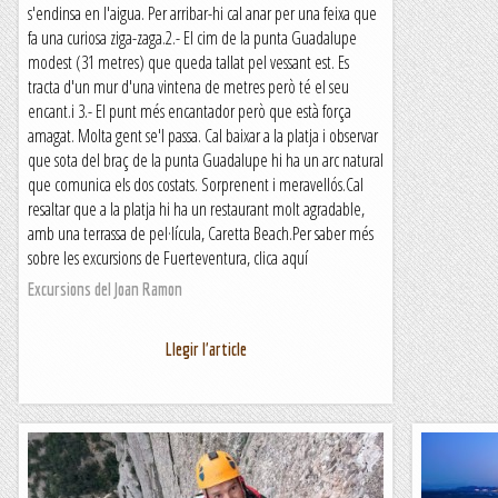
s'endinsa en l'aigua. Per arribar-hi cal anar per una feixa que
fa una curiosa ziga-zaga.2.- El cim de la punta Guadalupe
modest (31 metres) que queda tallat pel vessant est. Es
tracta d'un mur d'una vintena de metres però té el seu
encant.i 3.- El punt més encantador però que està força
amagat. Molta gent se'l passa. Cal baixar a la platja i observar
que sota del braç de la punta Guadalupe hi ha un arc natural
que comunica els dos costats. Sorprenent i meravellós.Cal
resaltar que a la platja hi ha un restaurant molt agradable,
amb una terrassa de pel·lícula, Caretta Beach.Per saber més
sobre les excursions de Fuerteventura, clica aquí
Excursions del Joan Ramon
Llegir l'article