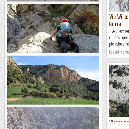
A la paret dels Presoners
Via Wilke
***M'expliquen que aquest tram de carretera furgat a la
roca el van fer a pic i pala els presoners republicans o
Ruïra
contraris al règim o aleatoris, a cop de fuet, d'un...
Avui em fet 
cullons i que
Roca i neu
ple estiu amb
Les altres vie
Via Xustiyou a la paret de la Ruïra
Desde fa mes de 30 anys que hi pujo per la pista de Fontalba
a fer ski de muntanya o a escalar a la Dent d'en Rosell
sempre em fixava en aquesta paret i no entenia com no hi...
Les altres vies...
Itziar a la Paret del Temps.
Després de la tempesta ve la calma i, després de la mona ve
Viatge per
el mono. Així, que amb reserves suficients per passar una