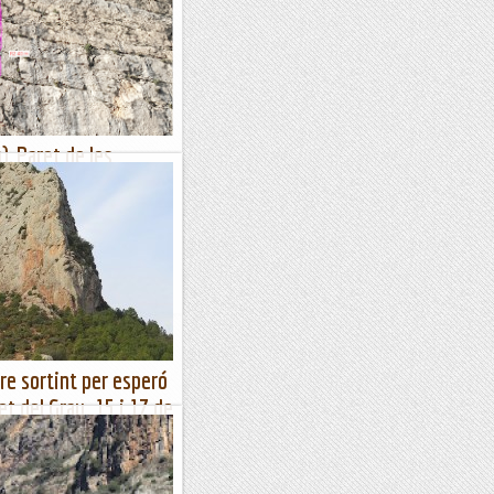
), Paret de les
o li fa justícia. M'explica
istes tenia un nom diferent, i
orteig va resoldre el...
dre sortint per esperó
et del Grau. 15 i 17 de
sta des de coll Piquer.
i orientació de la Paret del