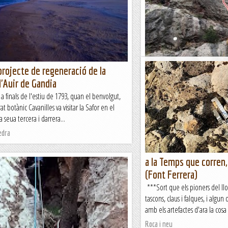
projecte de regeneració de la
Sobaos Pasiegos a la P
 l'Auir de Gandia
Ens ha fet gaudir molt,escalad
canto,més gran o més petit però
 a finals de l'estiu de 1793, quan el benvolgut,
Homogènia en el seu grau,sost
trat botànic Cavanilles va visitar la Safor en el
a seua tercera i darrera...
Bloc Empotrat
edra
a la Temps que corren,
(Font Ferrera)
***Sort que els pioners del llo
tascons, claus i falques, i algun
amb els artefactes d'ara la cosa e
Roca i neu