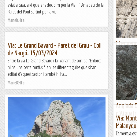
paret sense n
aviat a casa, així que ens decidim per la Via l´Amadeu de la
Després de la
Paret del Pont sortint per la via...
Romàntic Gu
Manel&Ita
El engend
Via: Le Grand Bavard - Paret del Grau - Coll
Bagasses,
de Nargó. 15/03/2024
Molt bona via
Entre la via Le Grand Bavard i la variant de sortida l’Enforcall
Luichy que ca
hi ha una certa confusió en les diferents guies que s’han
com no es pos
editat d’aquest sector i també hi ha...
Lo gall
Manel&Ita
Anglada C
d'Aiguafr
Via: Mont
Com no podia
Malanyeu
tenien tota la
Tornem a est
varen triar la