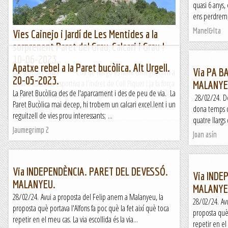
quasi 6 anys, 
Bloc Empotra
ens perdrem, 
Manel&Ita
Vies Cainejo i Jardí de Les Mentides a la
sorprenent Paret del Grau, Calcari i Grau !
10-06-2023.
Apatxe rebel a la Paret bucòlica. Alt Urgell.
Via PA B
La Paret del Grau Coll de Nargó és molt conegut com a
20-05-2023.
zona d'escalada esportiva a l'indret de Coll Piquer i ja fa força
MALANYE
La Paret Bucòlica des de l'aparcament i des de peu de via. La
anys hi havia pujat...
28/02/24. De
Paret Bucòlica mai decep, hi trobem un calcari excel.lent i un
dona temps de 
Jaumegrimp 2
reguitzell de vies prou interessants; ...
quatre llargs
Jaumegrimp 2
Joan asín
Via INDEPENDÈNCIA. PARET DEL DEVESSÓ.
Via INDE
MALANYEU.
MALANYE
28/02/24. Avui a proposta del Felip anem a Malanyeu, la
28/02/24. Av
proposta què portava l'Alfons fa poc què la fet així què toca
proposta què 
repetir en el meu cas. La via escollida és la via...
repetir en el 