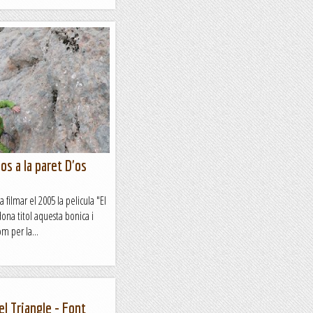
los a la paret D'os
 filmar el 2005 la pelicula "El
ona titol aquesta bonica i
m per la...
el Triangle - Font