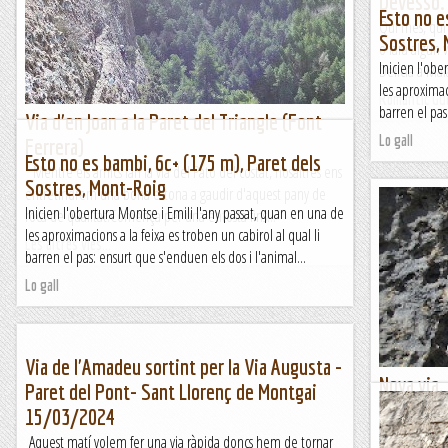
Devessó.
setmana, he anat a la tranquila paret del Temps a...
Esto no e
Qui més, qui 
Sostres,
Romàntic Guerrer
o farà algun 
Inicien l'obe
Delícia a Mal
les aproximaci
Romàntic Gu
barren el pas
Via d'en Joan a la Paret del Triangle (Font
Lo gall
Ferrera)
Esto no es bambi, 6c+ (175 m), Paret dels
Mentre els amics fan la via del Pato del costat, nosaltres ens
Sostres, Mont-Roig
entretindrem una bona estona a gaudir d'aquest pany de
Inicien l'obertura Montse i Emili l'any passat, quan en una de
roca de qualitat.Comença per una entosta fins...
les aproximacions a la feixa es troben un cabirol al qual li
Les altres vies...
barren el pas: ensurt que s'enduen els dos i l'animal...
Lo gall
Via de l'Amadeu sortint per la Via Augusta -
Nova via.
Paret del Pont- Sant Llorenç de Montgai
nom).
15/03/2024
Fet. Ja he ob
Aquest matí volem fer una via ràpida doncs hem de tornar