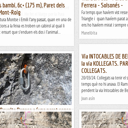
s bambi, 6c+ (175 m), Paret dels
Ferrera - Solsonés -
menys, segur que aquests dies ha fet, està fent
 Mont-Roig
Fa temps que havíem vist ressen
viatge. Jo també. He fet el Viatge per la Pura
Triangle i quan havíem parat a 
rtura Montse i Emili l'any passat, quan en una de
anyeu, que després de les darreres...
ens ho havíem mirat i sempre d
ons a la feixa es troben un cabirol al qual li
errer
: ensurt que s'enduen els dos i l'animal...
Manel&Ita
Via INTOCABLES DE BE
la via KOLLEGATS. PA
COLLEGATS.
20/03/24. Collegats va tenir el
temps què no hi anava. El Rami
pendent la via Intocables de Bel
Joan asín
 Revolta Pagesa a (una paret sense
ert la trilogia de vies que volia obrir en aquesta