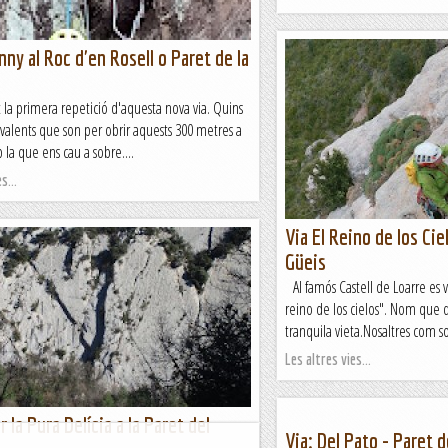
nny al Roc d'en Rosell o Paret de la
la primera repetició d'aquesta nova via. Quins
 valents que son per obrir aquests 300 metres a
 la que ens cau a sobre....
s...
Via El Reino de los Cie
Güeis
Al famós Castell de Loarre es va
reino de los cielos". Nom que d
tranquila vieta.Nosaltres com so
Les altres vies...
 la Pura Delícia a la Paret del
Via: Del Pato - Paret d