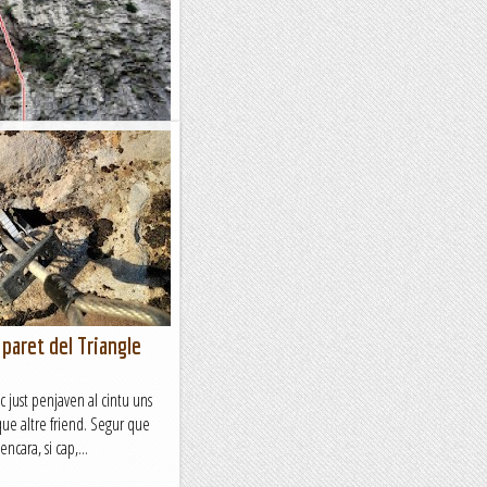
aret d'Escales.
a plaquera on sempre hi ha
 mai et deixa tirat!.
inguda i amb algun tram de...
 paret del Triangle
c just penjaven al cintu uns
 que altre friend. Segur que
ncara, si cap,...