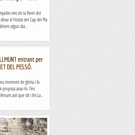
yades vies de la Paret del
dinar al Hostal del Cap del Pla
èiem algun dia...
LLMUNT entrant per
RET DEL PESSÓ.
 seu moment de glòria i fa
r proposa anar-hi. Tinc
lmunt així que dit i fet.La...