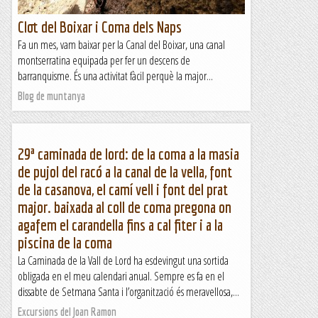
Clot del Boixar i Coma dels Naps
Fa un mes, vam baixar per la Canal del Boixar, una canal
montserratina equipada per fer un descens de
barranquisme. És una activitat fàcil perquè la major...
Blog de muntanya
29ª caminada de lord: de la coma a la masia
de pujol del racó a la canal de la vella, font
de la casanova, el camí vell i font del prat
major. baixada al coll de coma pregona on
agafem el carandella fins a cal fiter i a la
piscina de la coma
La Caminada de la Vall de Lord ha esdevingut una sortida
obligada en el meu calendari anual. Sempre es fa en el
dissabte de Setmana Santa i l’organització és meravellosa,...
Excursions del Joan Ramon