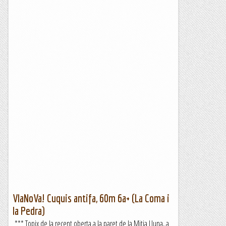
VIaNoVa! Cuquis antifa, 60m 6a+ (La Coma i
la Pedra)
*** Topix de la recent oberta a la paret de la Mitja Lluna, a