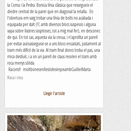
la Coma i la Pedra. Bonica línia clàssica que ressegueix el
diedre central de la paret que en diagonal la retalla. En
l'obertura em vaig trobar una línia de bolts no acabada i
equipada per dalt (!?, amb diversos blocs suspesos i alguna
xapa sobre llastres sospitoses, tot a mig mal fer), en desconec
de qui. En tot cas, aquesta via la creua, i n'aprofita un parell
per evitar autoassegurar-se a uns blocs encastats, justament al
tram més difícil de la via. Al tram final doncs troba el pas, una
mica deslluït, i a on un parell de claus resolen el tram amb
roca menys sòlida.
Racons!! moltbonesenllestidesirepeambGuilleiMarta
Roca i neu
Llegir l'article