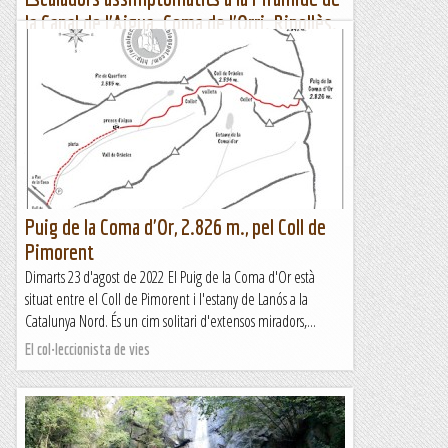
la Canal de l'Aigua. Coma de l'Orri. Ripollès.
02-07-2022.
Quan comencem a sortir del bosc ja es veu el nostre
objectiu. Fa prou calor aquest juliol per començar a pensar
en anar al Pirineu, tan és així que amb el Josep...
Jaumegrimp 2
Puig de la Coma d'Or, 2.826 m., pel Coll de
Pimorent
Dimarts 23 d'agost de 2022 El Puig de la Coma d'Or està
situat entre el Coll de Pimorent i l'estany de Lanós a la
Catalunya Nord. És un cim solitari d'extensos miradors,...
El col·leccionista de vies