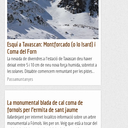
Esquí a Tavascan: Montforcado (o lo Isard) i
Coma del Forn
La nevada de divendres a l'estació de Tavascan deu haver
deixat entre 5 i 10 cm de neu nova força humida, sobretot a
les solanes. Dissabte comencem remuntant per les pistes...
Passamuntanyes
La monumental blada de cal coma de
fornols per l’ermita de sant jaume
Xafardejant per internet localitzo informació sobre un arbre
monumental a Fórnols. Ves per on. Veig que està a tocar del