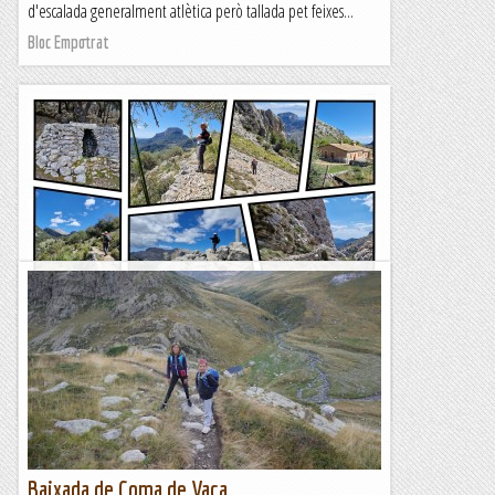
d'escalada generalment atlètica però tallada pet feixes...
Bloc Empotrat
Puig Tossals Verds por Ses Capelletes y
Coma des Cocó des Voltor
TrailRunningMallorca – Correr por la isla de Mallorca
Baixada de Coma de Vaca