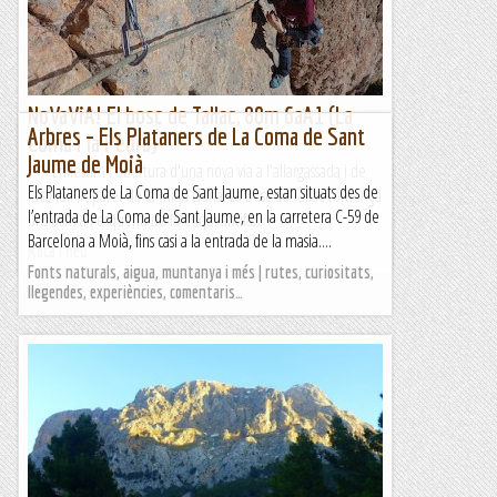
NoVaViA! El bosc de Tallac, 80m 6aA1 (La
Arbres – Els Plataners de La Coma de Sant
Coma i la Pedra)
Jaume de Moià
***Enllestim l'obertura d'una nova via a l'allargassada i de
Els Plataners de La Coma de Sant Jaume, estan situats des de
racó idíl·lic paret de la Mitja Lluna. La Bosc de Tallac comença
l’entrada de La Coma de Sant Jaume, en la carretera C-59 de
uns 60m a l'esquerra de la Cuqui antifa,...
Barcelona a Moià, fins casi a la entrada de la masia....
Roca i neu
Fonts naturals, aigua, muntanya i més | rutes, curiositats,
llegendes, experiències, comentaris…