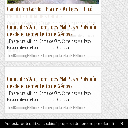
Canal d'en Gordo - Pla dels Aritges - Racó
Perdut - Coma dels Cairats
Camí de la Coma dels CairatsUn itinerari circular per la finca
Coma de s’Arc, Coma des Mal Pas y Polvorín
pública de Son Moragues al terme municipal de
desde el cementerio de Génova
Valldemossa. Repetim la ruta feta el desembre de 2016, amb
Enlace ruta wikiloc : Coma de s’Arc, Coma des Mal Pas y
algunes...
Polvorín desde el cementerio de Génova
Viaranys
TrailRunningMallorca – Correr por la isla de Mallorca
Coma de s’Arc, Coma des Mal Pas y Polvorín
desde el cementerio de Génova
Enlace ruta wikiloc : Coma de s’Arc, Coma des Mal Pas y
Polvorín desde el cementerio de Génova
TrailRunningMallorca – Correr por la isla de Mallorca
Aquesta web utilitza 'cookies' pròpies i de tercers per oferir-li
✖