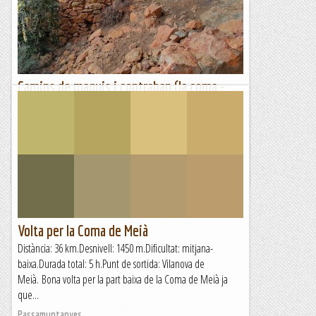
Camins de maquis i contraban (la coma -
planers)
Hi ha dies redons com avui. Quedo amb l'Antoni de cal
Planers perquè m'ensenyi el camí que va de casa seva a la
carretera al coll de Port. Un plaer anar amb gent que es...
Excursions del Joan Ramon
Volta per la Coma de Meià
Distància: 36 km.Desnivell: 1450 m.Dificultat: mitjana-
baixa.Durada total: 5 h.Punt de sortida: Vilanova de
Meià. Bona volta per la part baixa de la Coma de Meià ja
que...
Passamuntanyes