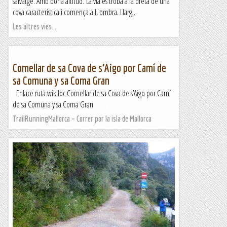
salvatge. Amb bona altitud. La via es troba a la dreta de una
cova característica i comença a l, ombra. Llarg...
Les altres vies...
Comellar de sa Cova de s’Aigo por Camí de
sa Comuna y sa Coma Gran
Enlace ruta wikiloc Comellar de sa Cova de s’Aigo por Camí
de sa Comuna y sa Coma Gran
TrailRunningMallorca – Correr por la isla de Mallorca