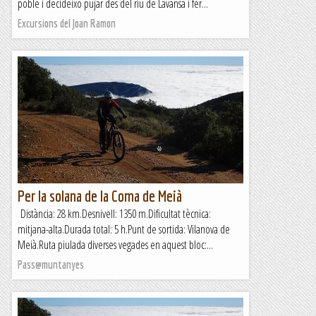
poble i decideixo pujar des del riu de Lavansa i fer...
Excursions del Joan Ramon
Per la solana de la Coma de Meià
Distància: 28 km.Desnivell: 1350 m.Dificultat tècnica:
mitjana-alta.Durada total: 5 h.Punt de sortida: Vilanova de
Meià.Ruta piulada diverses vegades en aquest bloc:...
Pass@muntanyes