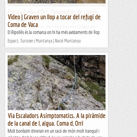
Cresta Coma d'Or - Puigpedrós de Llanós
Vídeo | Graven un llop a tocar del refugi de
El Puigpedrós de Llanós és un cim important. La seva silueta
Coma de Vaca
característica, amb una cara oest escarpada i tallada per
El Ripollès és la comarca on hi ha més avistaments de llop
diverses canals, és molt visible des de totes les...
Esport, Turisme i Muntanya | Nació Muntanya
Blog de muntanya
Via Escaladors Asimptomatics. A la piràmide
de la canal de l, aigua. Coma d, Orri
Molt boníssim itinerari en un racó de món molt tranquil i