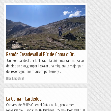
Ramón Casadevall al Pic de Coma d'Or.
Una sortida ideal per fer la cabreta pirinenca: caminar,saltar
de bloc en bloc,grimpar i escalar una miqueta.La major part
del recorregut ens mourem per terreny...
Bloc Empotrat
La Coma - Cardedeu
Comarca del Vallès Oriental.Ruta circular, parcialment
senyalitzada- Durada: 1h30 - Distància: 7,5 km - Desnivell: 150