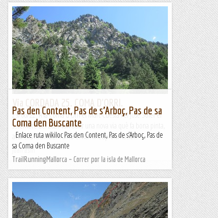
Via CORDADA 25. COMA D'ORRI.
Pas den Content, Pas de s’Arboç, Pas de sa
29/06/22. A la Coma d'Orri el Marc Cuesta i el José Soler el
Coma den Buscante
setembre del 2021 van obrir una nova via què fa bona pinta,
Enlace ruta wikiloc Pas den Content, Pas de s’Arboç, Pas de
avui ens hi arribem amb el Ramir.L'aproximació...
sa Coma den Buscante
Joan asín
TrailRunningMallorca – Correr por la isla de Mallorca