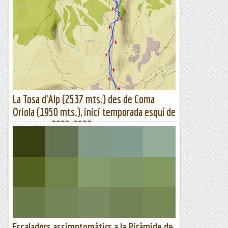
La Tosa d'Alp (2537 mts.) des de Coma
Oriola (1950 mts.), inici temporada esquí de
muntanya 2022-2023.
Itinerari marcat amb el rellotge Suunto Traverse.Avui
començo la meva 36a temporada d'esquí de muntanya i
amb les mateixes ganes que sempre i si no us ho creieu,
mireu que hem...
Sortides a Muntanya
Escaladors assimptomàtics a la Piràmide de