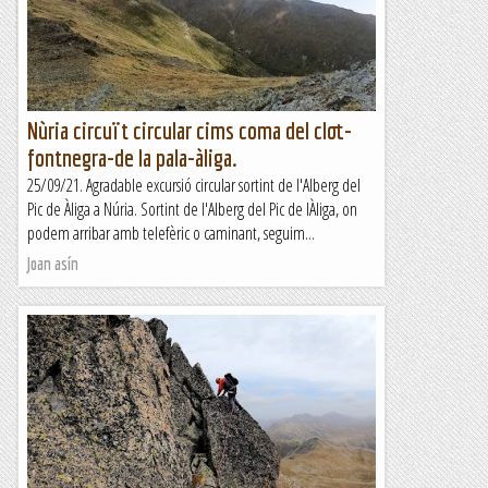
una activitat relativament curta per...
Blog de muntanya
Nùria circuït circular cims coma del clot-
fontnegra-de la pala-àliga.
25/09/21. Agradable excursió circular sortint de l'Alberg del
Pic de Àliga a Núria. Sortint de l'Alberg del Pic de lÀliga, on
podem arribar amb telefèric o caminant, seguim...
Joan asín