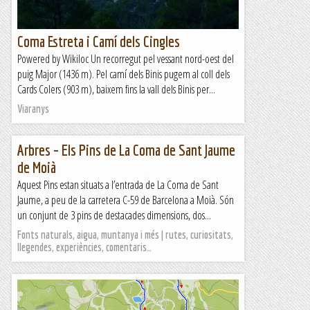
Coma Estreta i Camí dels Cingles
Powered by Wikiloc Un recorregut pel vessant nord-oest del
puig Major (1436 m). Pel camí dels Binis pugem al coll dels
Cards Colers (903 m), baixem fins la vall dels Binis per...
Viaranys
Arbres – Els Pins de La Coma de Sant Jaume
de Moià
Aquest Pins estan situats a l’entrada de La Coma de Sant
Jaume, a peu de la carretera C-59 de Barcelona a Moià. Són
un conjunt de 3 pins de destacades dimensions, dos...
Fonts naturals, aigua, muntanya i més | rutes, curiositats,
llegendes, experiències, comentaris…