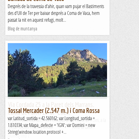
Després de la travessia d'ahir, quan vam pujar el Bastiments
des d'Ull de Ter per baixar després a Coma de Vaca, hem
passat la nit en aquest refugi, molt...
Blog de muntanya
Via Cordada 25 a la Paret dels Marrans.
Tossal Mercader (2.547 m.) i Coma Rossa
Coma de l'Orri. 15-07-2023.
var Latitud_sortida = 42.560162; var Longitud_sortida =
La paret dels Marrans és a l'entrada de la Coma de l'Orri, a la
1.810334; var Mapa_defecte = 'IGN'; var Domini = new
dreta; a baix en mes detall. Amb la calor...
String(window.location.protocol +...
Jaumegrimp 2