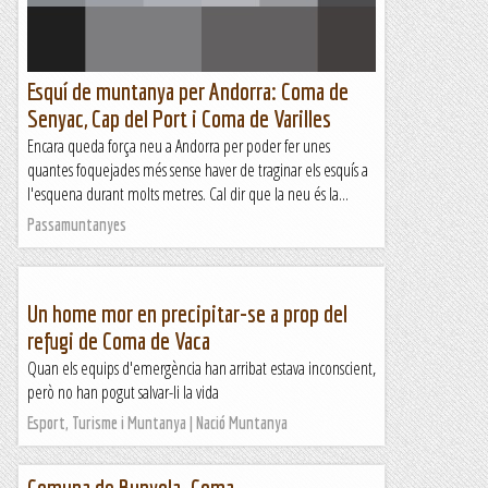
Esquí de muntanya per Andorra: Coma de
Senyac, Cap del Port i Coma de Varilles
Encara queda força neu a Andorra per poder fer unes
quantes foquejades més sense haver de traginar els esquís a
l'esquena durant molts metres. Cal dir que la neu és la...
Passamuntanyes
Un home mor en precipitar-se a prop del
refugi de Coma de Vaca
Quan els equips d'emergència han arribat estava inconscient,
però no han pogut salvar-li la vida
Esport, Turisme i Muntanya | Nació Muntanya
Comuna de Bunyola. Coma