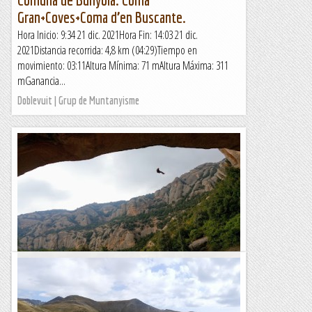
Gran+Coves+Coma d’en Buscante.
Hora Inicio: 9:34 21 dic. 2021Hora Fin: 14:03 21 dic.
2021Distancia recorrida: 4,8 km (04:29)Tiempo en
movimiento: 03:11Altura Mínima: 71 mAltura Máxima: 311
mGanancia...
Doblevuit | Grup de Muntanyisme
Torrent de la Coma Alta (Cova de l'Arcada)
Avui les previsions meteorològiques no eren gaire bones.
S'esperaven pluges fortes a la tarda i per això hem plantejat