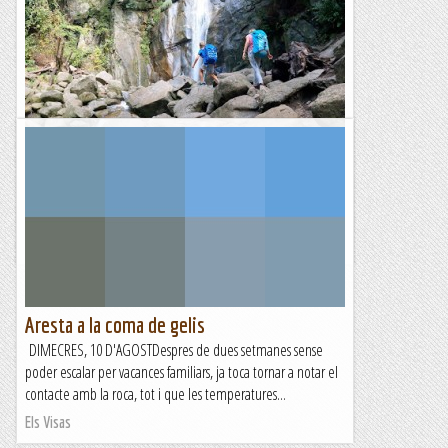
Baixada de Coma de Vaca
Després de la històrica jornada d'ahir, quan els nens van
conèixer per primera vegada els camins dels Pirineus amb el
recorregut del Camí dels Enginyers, avui...
Blog de muntanya
Aresta a la coma de gelis
DIMECRES, 10 D'AGOSTDespres de dues setmanes sense
poder escalar per vacances familiars, ja toca tornar a notar el
contacte amb la roca, tot i que les temperatures...
Els Visas