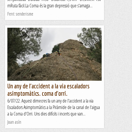
mRuta fàcil.La Coma és la gran depressió que s'amaga...
Fent senderisme
Un any de l'accident a la via escaladors
asimptomàtics. coma d'orri.
6/07/22. Aquest dimecres fa un any de l'accident a la via
Escaladors Asimptomàtics a la Piràmide de la canal de l'aigua
a la Coma d'Orri. Uns dies difícils i incerts que van...
Joan asín