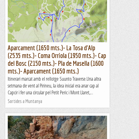
Aparcament (1650 mts.)- La Tosa d'Alp
(2535 mts.)- Coma Orriola (1950 mts.)- Cap
del Bosc (2150 mts.)- Pla de Masella (1600
mts.)- Aparcament (1650 mts.)
Itinerari marcat amb el rellotge Suunto Traverse.Una altra
setmana de vent al Pirineu, la idea inicial era anar cap al
Capcir i fer una circular pel Petit Peric i Mont Llaret,...
Sortides a Muntanya