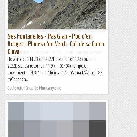
Ses Fontanelles – Pas Gran – Pou d’en
Pic de Coma d'Or, via Ramon Casadevall
Rotget – Planes d’en Verd – Coll de sa Coma
Durant la tardor passada em va arribar aquesta ressenya
Clova.
d'una via d'escalada al Coma d'Or, un cim conegut sobretot
per ser un clàssic de l'esquí de muntanya, situat a llevant...
Hora Inicio: 9:14 23 abr. 2022Hora Fin: 16:19 23 abr.
2022Distancia recorrida: 11,9 km (07:04)Tiempo en
Muntanyenc
movimiento: 04:32Altura Mínima: 172 mAltura Máxima: 582
mGanancia...
Doblevuit | Grup de Muntanyisme