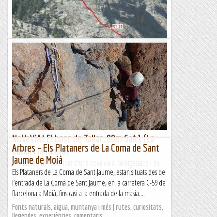
Via picola grau a la coma de l'orri
DIUMENGE, 25 DE JULIOL DE 2023 Per aquest diumenge
tornem a quedar amb la colla de Vilafranca amb una única
proposta..... fugir de la calor !!!. De les propostes que van...
Els Visas
NoVaViA! El bosc de Tallac, 80m 6aA1 (La
Arbres – Els Plataners de La Coma de Sant
Coma i la Pedra)
Jaume de Moià
***Enllestim l'obertura d'una nova via a l'allargassada i de
Els Plataners de La Coma de Sant Jaume, estan situats des de
racó idíl·lic paret de la Mitja Lluna. La Bosc de Tallac comença
l’entrada de La Coma de Sant Jaume, en la carretera C-59 de
uns 60m a l'esquerra de la Cuqui antifa,...
Barcelona a Moià, fins casi a la entrada de la masia....
Roca i neu
Fonts naturals, aigua, muntanya i més | rutes, curiositats,
llegendes, experiències, comentaris…