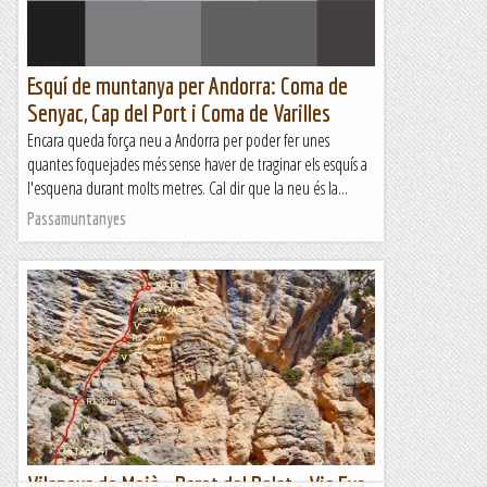
Esquí de muntanya per Andorra: Coma de
Senyac, Cap del Port i Coma de Varilles
Encara queda força neu a Andorra per poder fer unes
quantes foquejades més sense haver de traginar els esquís a
l'esquena durant molts metres. Cal dir que la neu és la...
Passamuntanyes
Vilanova de Meià - Paret del Pelat - Via Eva