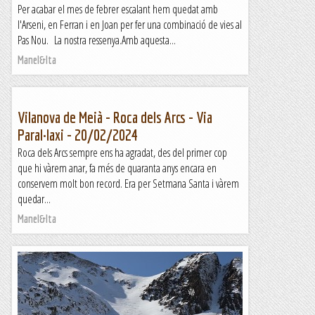
Per acabar el mes de febrer escalant hem quedat amb
l'Arseni, en Ferran i en Joan per fer una combinació de vies al
Pas Nou. La nostra ressenya.Amb aquesta...
Manel&Ita
Vilanova de Meià - Roca dels Arcs - Via
Paral·laxi - 20/02/2024
Roca dels Arcs sempre ens ha agradat, des del primer cop
que hi vàrem anar, fa més de quaranta anys encara en
conservem molt bon record. Era per Setmana Santa i vàrem
quedar...
Manel&Ita