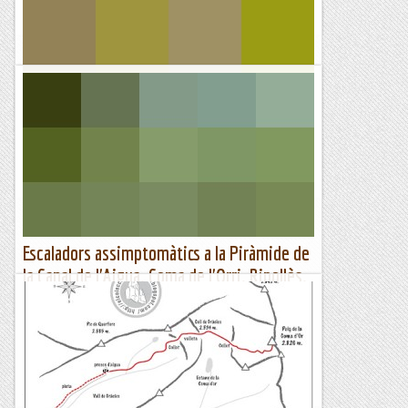
Sortides a Muntanya
Camins vells a la solana de la Seu
Imatge d'arxiu Distància: 35 km.Desnivell: 1500 m.Dificultat
tècnica: mitjana-baixa.Durada total: 6 h.Punt de sortida:
Alàs. Just ara fa un any vam...
Passamuntanyes
Escaladors assimptomàtics a la Piràmide de
la Canal de l'Aigua. Coma de l'Orri. Ripollès.
02-07-2022.
Quan comencem a sortir del bosc ja es veu el nostre
objectiu. Fa prou calor aquest juliol per començar a pensar
en anar al Pirineu, tan és així que amb el Josep...
Jaumegrimp 2