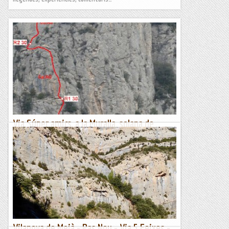
Via Súper amics, a la Muralla, solana de
Queralt
Al damunt de la Vinya, a la solana de Queralt, hi ha una zona
d'escalada molt interessant on s'hi han obert una bona colla
de vies, la majoria de 3 llargs. Hi ha el sector de la...
Muntanyenc
Vilanova de Meià - Pas Nou - Via 5 Feixes -