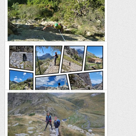
Cordada 25 a Coma de l'Orri.
Aquest itinerari que treu suc a un pany de paret pel qual no
donaríem un duro. Ens ha semblat una bona via de placa,
d'escalada generalment atlètica però tallada pet feixes...
Bloc Empotrat
Puig Tossals Verds por Ses Capelletes y
Coma des Cocó des Voltor
TrailRunningMallorca – Correr por la isla de Mallorca