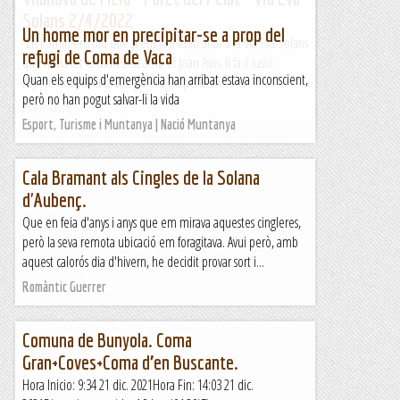
Solans 2/4/2022
Un home mor en precipitar-se a prop del
En Ramin ens diu que si ens fa il·lusió anar a la Via Eva Solans
refugi de Coma de Vaca
que havia fet el dimecres amb el Joan Asin, li fa il·lusió
Quan els equips d'emergència han arribat estava inconscient,
repetir-la amb la Laura, no ens ho pensem...
però no han pogut salvar-li la vida
Manel&Ita
Esport, Turisme i Muntanya | Nació Muntanya
Cala Bramant als Cingles de la Solana
d'Aubenç.
Que en feia d'anys i anys que em mirava aquestes cingleres,
però la seva remota ubicació em foragitava. Avui però, amb
aquest calorós dia d'hivern, he decidit provar sort i...
Romàntic Guerrer
Comuna de Bunyola. Coma
Gran+Coves+Coma d’en Buscante.
Hora Inicio: 9:34 21 dic. 2021Hora Fin: 14:03 21 dic.