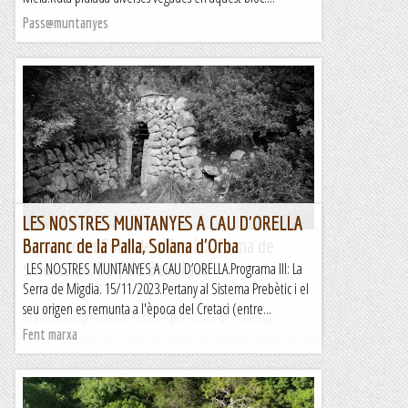
Pass@muntanyes
LES NOSTRES MUNTANYES A CAU D'ORELLA
Coma de sa Font de s’Ermita, Coma de
Barranc de la Palla, Solana d'Orba
s’Hostalet, Golf de Bendinat
LES NOSTRES MUNTANYES A CAU D’ORELLA.Programa III: La
Serra de Migdia. 15/11/2023.Pertany al Sistema Prebètic i el
seu origen es remunta a l'època del Cretaci (entre...
TrailRunningMallorca – Correr por la isla de Mallorca
Fent marxa