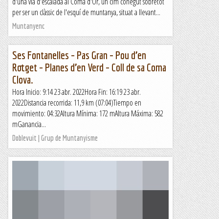
d'una via d'escalada al Coma d'Or, un cim conegut sobretot
per ser un clàssic de l'esquí de muntanya, situat a llevant...
Muntanyenc
Ses Fontanelles – Pas Gran – Pou d’en
Rotget – Planes d’en Verd – Coll de sa Coma
Clova.
Hora Inicio: 9:14 23 abr. 2022Hora Fin: 16:19 23 abr.
2022Distancia recorrida: 11,9 km (07:04)Tiempo en
movimiento: 04:32Altura Mínima: 172 mAltura Máxima: 582
mGanancia...
Doblevuit | Grup de Muntanyisme