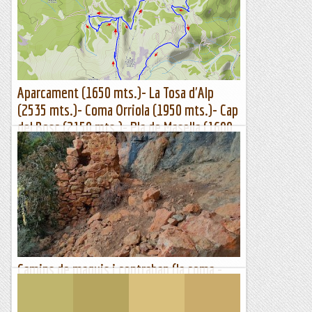
Aparcament (1650 mts.)- La Tosa d'Alp
(2535 mts.)- Coma Orriola (1950 mts.)- Cap
del Bosc (2150 mts.)- Pla de Masella (1600
mts.)- Aparcament (1650 mts.)
Itinerari marcat amb el rellotge Suunto Traverse.Una altra
setmana de vent al Pirineu, la idea inicial era anar cap al
Capcir i fer una circular pel Petit Peric i Mont Llaret,...
Sortides a Muntanya
Camins de maquis i contraban (la coma -
planers)
Hi ha dies redons com avui. Quedo amb l'Antoni de cal