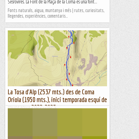
Sesrovires. La Font de la Plaça de la Coma és una font...
Fonts naturals, aigua, muntanya i més | rutes, curiositats,
llegendes, experiències, comentaris…
La Tosa d'Alp (2537 mts.) des de Coma
Oriola (1950 mts.), inici temporada esquí de
muntanya 2022-2023.
Itinerari marcat amb el rellotge Suunto Traverse.Avui
començo la meva 36a temporada d'esquí de muntanya i
amb les mateixes ganes que sempre i si no us ho creieu,
mireu que hem...