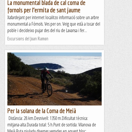
La monumental blada de cal coma de
fornols per l’ermita de sant jaume
Xafardejant per internet localitzo informació sobre un arbre
monumental a Fórnols. Ves per on. Veig que està a tocar del
poble i decideixo pujar des del riu de Lavansa i fer...
Excursions del Joan Ramon
Per la solana de la Coma de Meià
Distància: 28 km.Desnivell: 1350 m.Dificultat tècnica:
mitjana-alta.Durada total: 5 h.Punt de sortida: Vilanova de
Meià.Ruta piulada diverses vegades en aquest bloc:...