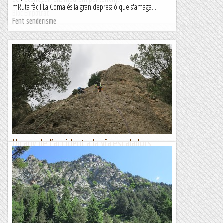
mRuta fàcil.La Coma és la gran depressió que s'amaga...
Bloc Empotrat
Fent senderisme
Un any de l'accident a la via escaladors
asimptomàtics. coma d'orri.
6/07/22. Aquest dimecres fa un any de l'accident a la via
Escaladors Asimptomàtics a la Piràmide de la canal de l'aigua
a la Coma d'Orri. Uns dies difícils i incerts que van...
Joan asín