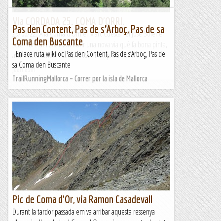
Via CORDADA 25. COMA D'ORRI.
Pas den Content, Pas de s’Arboç, Pas de sa
29/06/22. A la Coma d'Orri el Marc Cuesta i el José Soler el
Coma den Buscante
setembre del 2021 van obrir una nova via què fa bona pinta,
Enlace ruta wikiloc Pas den Content, Pas de s’Arboç, Pas de
avui ens hi arribem amb el Ramir.L'aproximació...
sa Coma den Buscante
Joan asín
TrailRunningMallorca – Correr por la isla de Mallorca
Pic de Coma d'Or, via Ramon Casadevall
Durant la tardor passada em va arribar aquesta ressenya