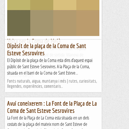
Planers perquè m'ensenyi el camí que va de casa seva a la
carretera al coll de Port. Un plaer anar amb gent que es...
Excursions del Joan Ramon
Volta per la Coma de Meià
Dipòsit de la plaça de la Coma de Sant
Distància: 36 km.Desnivell: 1450 m.Dificultat: mitjana-
Esteve Sesrovires
baixa.Durada total: 5 h.Punt de sortida: Vilanova de
El Dipòsit de la plaça de la Coma esta dins d’aquest espai
Meià. Bona volta per la part baixa de la Coma de Meià ja
públic de Sant Esteve Sesrovires. A la Plaça de la Coma,
que...
situada en el barri de la Coma de Sant Esteve...
Passamuntanyes
Fonts naturals, aigua, muntanya i més | rutes, curiositats,
llegendes, experiències, comentaris…
Avui coneixerem : La Font de la Plaça de La
Coma de Sant Esteve Sesrovires
La Font de la Plaça de La Coma esta situada en un dels
costats de la plaça del mateix nom de Sant Esteve de