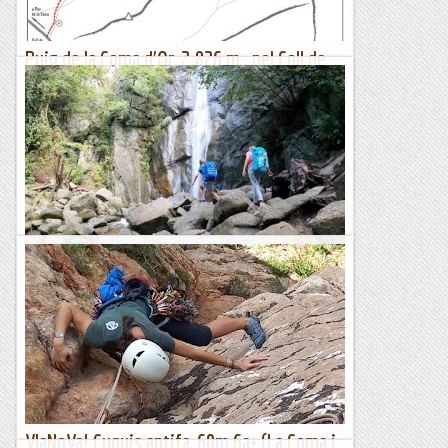
Puig de la Coma d'Or, 2.826 m., pel Coll de
Pimorent
Dimarts 23 d'agost de 2022 El Puig de la Coma d'Or està
situat entre el Coll de Pimorent i l'estany de Lanós a la
Catalunya Nord. És un cim solitari d'extensos miradors,...
El col·leccionista de vies
Baixada de Coma de Vaca
Després de la històrica jornada d'ahir, quan els nens van
conèixer per primera vegada els camins dels Pirineus amb el
recorregut del Camí dels Enginyers, avui...
Blog de muntanya
VIaNoVa! Cuquis antifa, 60m 6a+ (La Coma i