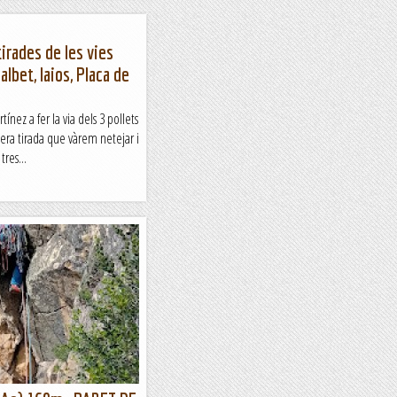
irades de les vies
albet, Iaios, Placa de
nez a fer la via dels 3 pollets
imera tirada que vàrem netejar i
tres...