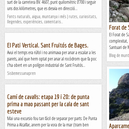
surt de la carretera BV. 4607, punt quilomètric 0’700 i seguir
uns dos kilòmetres, que es desvia en direcció...
Fonts naturals, aigua, muntanya i més | rutes, curiositats,
llegendes, experiències, comentaris…
Forat de
El Forat de 
complexitat, 
El Pati Vertical. Sant Fruitós de Bages.
Santuari de 
Avui el temps era rúfol i no animava per anar a escalar a les
Blog de mun
parets, així que hem optat per anar al rocòdrom que fa poc
s'ha obert en un polígon industrial de Sant Fruitós...
Sisbemessanapren
Camí de cavalls: etapa 19 i 20: de punta
prima a mao passant per la cala de sant
esteve
Mai una excursio fou tan fácil de separar per parts: De Punta
Prima a Alcalfar, anem per la vora de la mar (tram ben
Aparcamen