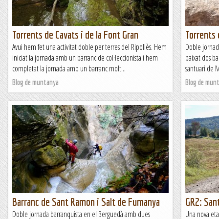
Torrents de Cavats i de la Font Gran
Torrents
Avui hem fet una activitat doble per terres del Ripollès. Hem
Doble jornad
iniciat la jornada amb un barranc de col·leccionista i hem
baixat dos ba
completat la jornada amb un barranc molt...
santuari de Mo
Blog de muntanya
Blog de mun
Barranc de Sant Ramon i Salt de Fumanya
GR2: Sant
Doble jornada barranquista en el Berguedà amb dues
Una nova eta