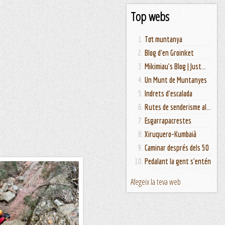
Top webs
Tot muntanya
Blog d'en Groinket
Mikimiau's Blog | Just...
Un Munt de Muntanyes
Indrets d'escalada
Rutes de senderisme al...
Esgarrapacrestes
Xiruquero-Kumbaià
Caminar després dels 50
Pedalant la gent s'entén
Afegeix la teva web