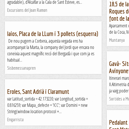
agradable), d’Alcalfar a la Cala de Sant Esteve, es...
18,5 de l
Excursions del Joan Ramon
Roques de
font de l
Aparcament de
de la Coca, Mo
Iaios, Placa de la LLum i 3 pollets (esquerra)
Muntanya
De nou pugem a Corbera, aquesta vegada ens ha
acompanyat la Marta, la company del Jordi que encara no
coneixia aquest magnífic recó del Bergadà i que com ja es
habitual...
Gavà- Sit
Sisbemessanapren
Avinyone
Itinerari ma
II.Altimetria 
ja vaig poder 
Eroles, Sant Adrià i Claramunt
var Latitud_sortida = 42.173220; var Longitud_sortida =
Sortides a 
0.816259; var Mapa_defecte = 'ICC'; var Domini = new
String(window.location.protocol +...
Engarrista
Pedalant p