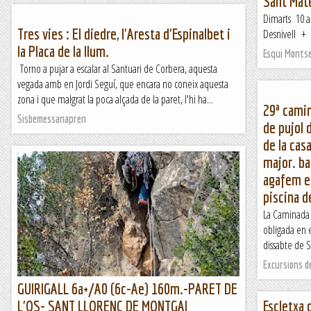
Sant Mate
Dimarts 10
Tres vies : El diedre, l'Aresta d'Espinalbet i
Desnivell + .
la Placa de la llum.
Esqui Monts
Torno a pujar a escalar al Santuari de Corbera, aquesta
vegada amb en Jordi Seguí, que encara no coneix aquesta
zona i que malgrat la poca alçada de la paret, l'hi ha...
29ª camin
Sisbemessanapren
de pujol d
de la casa
major. ba
agafem el 
piscina d
La Caminada d
obligada en 
dissabte de S
Excursions d
GUIRIGALL 6a+/A0 (6c-Ae) 160m.-PARET DE
L'OS- SANT LLORENÇ DE MONTGAI
Escletxa 