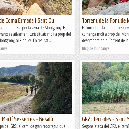
 de Coma Ermada i Sant Ou
Torrent de la Font de 
a barranquista per la serra de Montgrony. Hem
El Torrent de la Font de les Co
rrancs relativament curts situats molt a prop del
comença molt a prop del Monest
ntgrony, al Ripollès. En realitat...
desemboca en el Torrent de la 
tanya
Blog de muntanya
 Martí Sesserres - Besalú
GR2: Terrades - Sant 
pa del GR2, el camí de gran recorregut que
Segona etapa del GR2, el camí