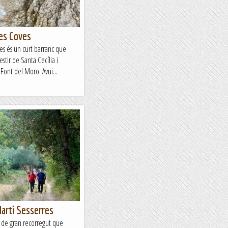
les Coves
ves és un curt barranc que
ir de Santa Cecília i
Font del Moro. Avui...
Martí Sesserres
 de gran recorregut que