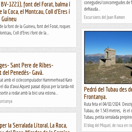
conegudes/concorregudes de M
a BV-1221), font del Forat, balma i
defrauda...
 la Coca, el Montcau, Coll d'Eres i
Excursions del Joan Ramon
a Guineu
 la font de la Guineu, font del Forat, roques
ntcau, Coll d'Eres i font de la...
ges- Sant Pere de Ribes-
t del Penedès- Gavà.
rcat amb el ciclecomputador Hammerhead Karo
del dia d'avui.Aquest passat dijous per la tarda-nit
Pedró del Tubau des d
sortir a rodar amb la bici una estona...
Frontanya.
Muntanya
Ruta feta el 04/02/2024. Descri
Tubau, de 1.543 metres, és el 
Tubau, petita serralada prepiren
er la Serralada Litoral, La Roca,
El blog del Miquel, de roca en ro