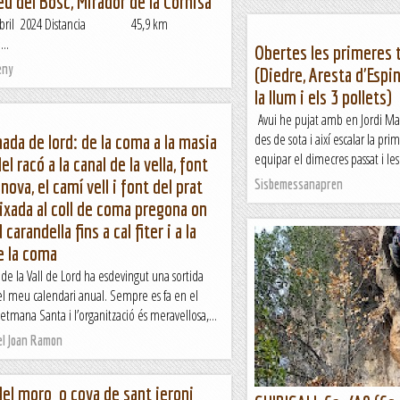
u del Bosc, Mirador de la Cornisa
 abril 2024 Distancia 45,9 km
..
Obertes les primeres t
eny
(Diedre, Aresta d'Espin
la llum i els 3 pollets)
Avui he pujat amb en Jordi Martí
des de sota i així escalar la pr
ada de lord: de la coma a la masia
equipar el dimecres passat i les 
el racó a la canal de la vella, font
nova, el camí vell i font del prat
Sisbemessanapren
ixada al coll de coma pregona on
carandella fins a cal fiter i a la
e la coma
e la Vall de Lord ha esdevingut una sortida
el meu calendari anual. Sempre es fa en el
etmana Santa i l’organització és meravellosa,...
el Joan Ramon
del moro o cova de sant jeroni