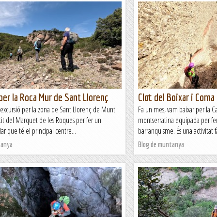
per la Roca Mur de Sant Llorenç
Clot del Boixar i Coma
excursió per la zona de Sant Llorenç de Munt.
Fa un mes, vam baixar per la Ca
tit del Marquet de les Roques per fer un
montserratina equipada per fe
ular que té el principal centre...
barranquisme. És una activitat f
tanya
Blog de muntanya