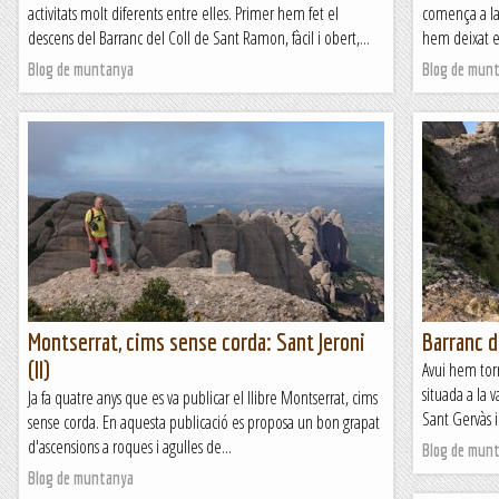
activitats molt diferents entre elles. Primer hem fet el
comença a la 
descens del Barranc del Coll de Sant Ramon, fàcil i obert,...
hem deixat en
Blog de muntanya
Blog de mun
Montserrat, cims sense corda: Sant Jeroni
Barranc d
(II)
Avui hem torn
situada a la 
Ja fa quatre anys que es va publicar el llibre Montserrat, cims
Sant Gervàs i
sense corda. En aquesta publicació es proposa un bon grapat
d'ascensions a roques i agulles de...
Blog de mun
Blog de muntanya