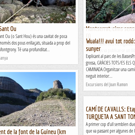
 Sant Ou
Montserrat, cims sense
(I)
Sant Ou (o Sant Hou) és una cavitat de poca
Wuala!!! avui tot rodó
només dos pous enllaçats, situada a prop del
Com ja saben tots els seguidor
sunyer
Montgrony. Té una profunditat...
cert temps va publicar-se un lli
Explicant al parc de les BassesP
cims sense corda. En aquest llibr
tanya
grossa, GRÀCIES TOTS/ES ELS 
Blog de muntanya
CAMINADA.Organitzar una cam
neguit interior:...
Excursions del Joan Ramon
CAMÍ DE CAVALLS: Etap
TURQUETA A SANT TO
A primer cop d’ull semblen due
que va passant per algunes de 
t de la font de la Guineu (km