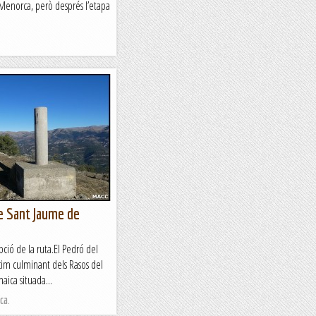
enorca, però després l’etapa
e Sant Jaume de
pció de la ruta.El Pedró del
cim culminant dels Rasos del
aica situada...
ca.