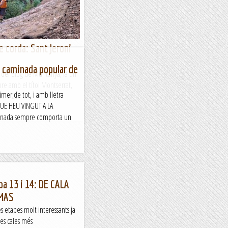
 corda: Sant Jeroni
: caminada popular de
s del Blog de Muntanya, fa un
bre amb el títol Montserrat,
rimer de tot, i amb lletra
e es...
QUE HEU VINGUT A LA
inada sempre comporta un
a 13 i 14: DE CALA
MAS
s etapes molt interessants ja
les cales més