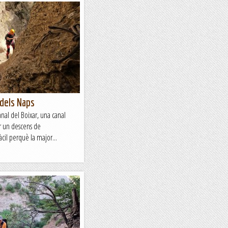
 dels Naps
nal del Boixar, una canal
r un descens de
àcil perquè la major...