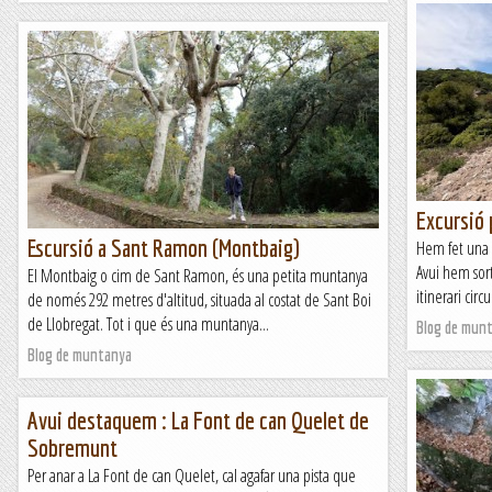
Excursió 
Escursió a Sant Ramon (Montbaig)
Hem fet una 
Avui hem sor
El Montbaig o cim de Sant Ramon, és una petita muntanya
itinerari circ
de només 292 metres d'altitud, situada al costat de Sant Boi
de Llobregat. Tot i que és una muntanya...
Blog de mun
Blog de muntanya
Avui destaquem : La Font de can Quelet de
Sobremunt
Per anar a La Font de can Quelet, cal agafar una pista que