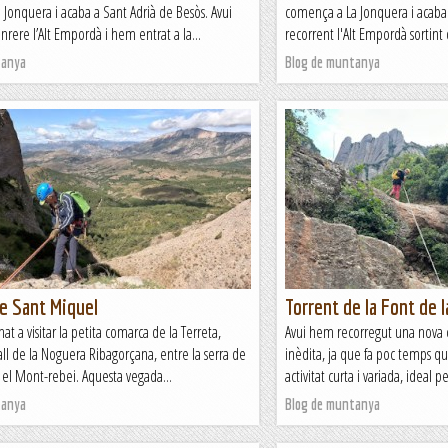
Jonquera i acaba a Sant Adrià de Besòs. Avui
comença a La Jonquera i acaba 
rere l’Alt Empordà i hem entrat a la...
recorrent l'Alt Empordà sortint d
tanya
Blog de muntanya
e Sant Miquel
Torrent de la Font de 
at a visitar la petita comarca de la Terreta,
Avui hem recorregut una nova 
vall de la Noguera Ribagorçana, entre la serra de
inèdita, ja que fa poc temps q
 el Mont-rebei. Aquesta vegada...
activitat curta i variada, ideal per
tanya
Blog de muntanya