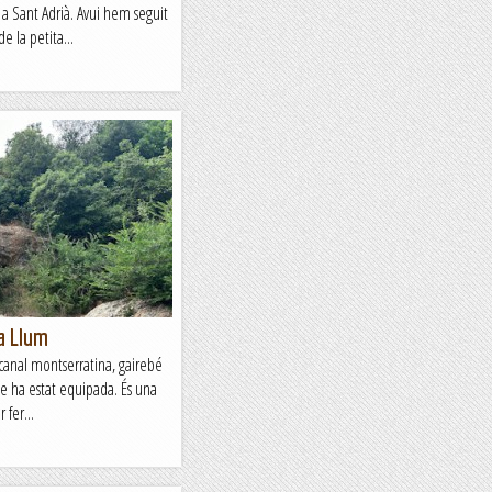
a Sant Adrià. Avui hem seguit
e la petita...
la Llum
canal montserratina, gairebé
ue ha estat equipada. És una
 fer...