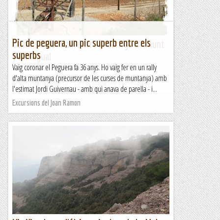
Pic de peguera, un pic superb entre els
Camins de Biniali, entre la Garriga d’Amunt
superbs
y Biniagual
Vaig coronar el Peguera fa 36 anys. Ho vaig fer en un rally
d'alta muntanya (precursor de les curses de muntanya) amb
TrailRunningMallorca – Correr por la isla de Mallorca
l'estimat Jordi Guivernau - amb qui anava de parella - i...
Excursions del Joan Ramon