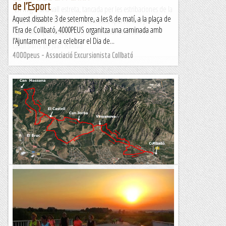
de l’Esport
En mig d'una vall estreta, tancada per les estribaciones de la
Aquest dissabte 3 de setembre, a les 8 de matí, a la plaça de
serra del Verd i la roca d'en Carbassa, apareix una joliva
l’Era de Collbató, 4000PEUS organitza una caminada amb
esplanada que duu el nom de la Plana. On trobem...
l’Ajuntament per a celebrar el Dia de...
Excursions del Joan Ramon
4000peus - Associació Excursionista Collbató
Xiv caminada popular collbato
4000PEUS Aquest 2022 es celebrarà la catorzena edició de la
Caminada Popular Collbató, organitzada per 4000PEUS. Com
cada any, us convidem a participar-hi en aquesta caminada...