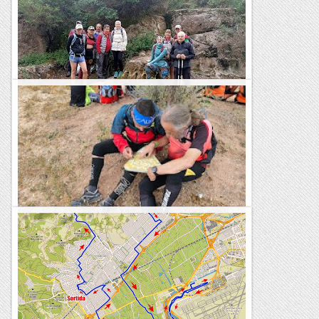
Castellolí; Gir Fifty Fifty entre Fonts i
Barraques
&nb...
Kimisades
La Caminada per Rellinars
&nb...
Petjacims
Fites entre oliveres, vinyes, marges i turons
Rogaine dels Bessons a les Borges Blanques Copa Catalana
2023 23.9 km. 5-50-18 14-46 x km. 661 metres de desnivell
positiu, 168 punts, 26 fites 1r. Ultraveterants...
Fragments de camins i curses