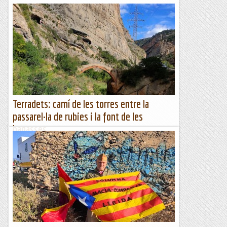
Terradets: camí de les torres entre la
passarel·la de rubies i la font de les
bagasses
Hem de començar a pensar en la Diada del Camí de
muntanya d'enguany. Em sembla que el camí de les Torres
podria ser un camí prou interessant per recuperar i
difondre....
Excursions del Joan Ramon