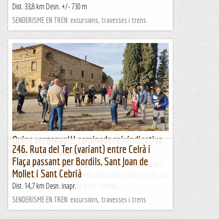
intentant...
Dist. 33,8 km Desn. +/- 730 m
Manel&Ita
SENDERISME EN TREN: excursions, travesses i trens
Quina vergonya!!! caminada reivindicativa
246. Ruta del Ter (variant) entre Celrà i
casa macia - vallmanya
Flaça passant per Bordils, Sant Joan de
Quina vergonya...veure com es va ensulsiant la casa Macià a
Mollet i Sant Cebrià
Vallmanya (Alcarràs - Gimenells). Els nostres polítics - tots - no
donen la talla que s'espera d'ells. Caldria...
Dist. 14,7 km Desn. inapr.
Excursions del Joan Ramon
SENDERISME EN TREN: excursions, travesses i trens