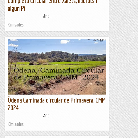
Completa Circular entre Xalets, lladrucs i
algun Pi
&nb...
Kimisades
Òdena Caminada circular de Primavera, CMM
2024
&nb...
Kimisades