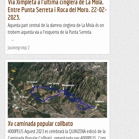
Via Ximpleta a l'última cinglera de La Mola.
Entre Punta Serreta i Roca del Moro. 22-02-
2023.
Aquesta part central de la darrera cinglera de La Mola és on
trobem aquesta via a l'esquerra de la Punta Serreta.
...
Jaumegrimp 2
Xv caminada popular collbato
4000PEUS Aquest 2023 es celebrarà la QUINZENA edició de la
Caminada Popular Collbató, organitzada per 4000PEUS. Com