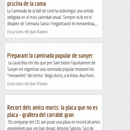
piscina de la coma
La Caminada de la Vall de Lord ha esdevingut una sortida
obligada en el meu calendari anual. Sempre es fa en el
dissabte de Setmana Santa i l’organització és meravellosa,...
Excursions del Joan Ramon
Preparant la caminada popular de sunyer
La Laura Bea em diu que per Sant Isidori l'ajuntament de
Sunyer vol organitzar una caminada popular mostrant les
"meravelles" del terme. Vinga doncs, a la feina. Avui hem...
Excursions del Joan Ramon
Recort dels amics morts: la placa que no es
placa - grallera del corralot gran
Els companys del CEL van posar una placa en record als amics
espeleòlegs que ens han deixat: Antonio Satorra, Soci de