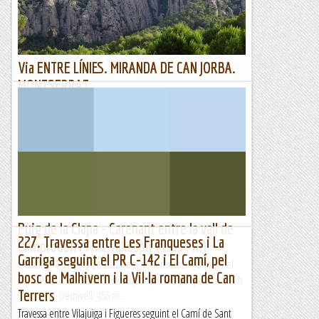
Petjacims
Via ENTRE LÍNIES. MIRANDA DE CAN JORBA.
MONTSERRAT.
13/06/22. Estem en plena canícula i cal cercar
ombra....quedem amb el Pep per a una matinal sense cap
pla, al final ens decidim per anar a la via Entre línies. Ja fa 11
anys...
Joan asín
Puig de la Clapa - Carenant entre la vall de
227. Travessa entre Les Franqueses i La
Camprodon i l'Alt Vallespir (1.654 m)
Garriga seguint el PR C-142 i El Camí, pel
Dissabte 11 de juny de 2022Hora de sortida: 2/4 de set del
bosc de Malhivern i la Vil·la romana de Can
matí. Ubicació: Comarca del Ripollès. Temps aproximat: 4 h
Terrers
(10,3 km) Desnivell: 456 m...
Travessa entre Vilajuïga i Figueres seguint el Camí de Sant
Maifemcim.cat