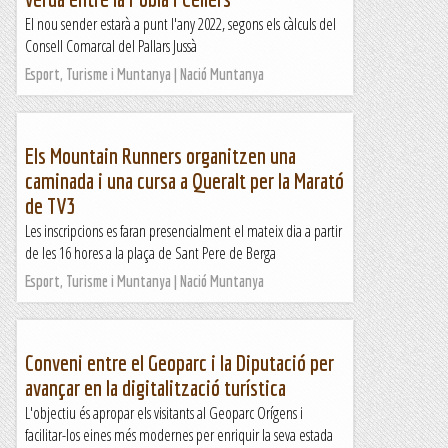
El nou sender estarà a punt l'any 2022, segons els càlculs del
Consell Comarcal del Pallars Jussà
Esport, Turisme i Muntanya | Nació Muntanya
Els Mountain Runners organitzen una
caminada i una cursa a Queralt per la Marató
de TV3
Les inscripcions es faran presencialment el mateix dia a partir
de les 16 hores a la plaça de Sant Pere de Berga
Esport, Turisme i Muntanya | Nació Muntanya
Conveni entre el Geoparc i la Diputació per
avançar en la digitalització turística
L'objectiu és apropar els visitants al Geoparc Orígens i
facilitar-los eines més modernes per enriquir la seva estada