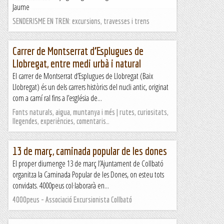
Jaume
SENDERISME EN TREN: excursions, travesses i trens
Carrer de Montserrat d’Esplugues de
Llobregat, entre medi urbà i natural
El carrer de Montserrat d’Esplugues de Llobregat (Baix
Llobregat) és un dels carrers històrics del nucli antic, originat
com a camí ral fins a l’església de...
Fonts naturals, aigua, muntanya i més | rutes, curiositats,
llegendes, experiències, comentaris…
13 de març, caminada popular de les dones
El proper diumenge 13 de març l’Ajuntament de Collbató
organitza la Caminada Popular de les Dones, on esteu tots
convidats. 4000peus col·laborarà en...
4000peus - Associació Excursionista Collbató