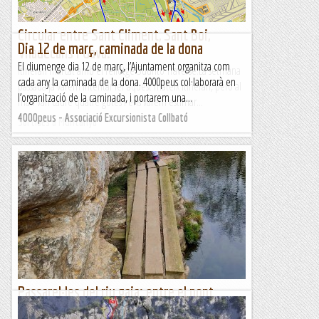
Circular entre Sant Climent, Sant Boi,
Dia 12 de març, caminada de la dona
Viladecans i Gavà.
El diumenge dia 12 de març, l’Ajuntament organitza com
Itinerari marcat amb el rellotge Suunto Traverse.La setmana
cada any la caminada de la dona. 4000peus col·laborarà en
passada ja vàrem intentar fer aquest mateix itinerari, però al
l’organització de la caminada, i portarem una...
matí van caure quatre gotes i ens vàrem estimar...
4000peus - Associació Excursionista Collbató
Sortides a Muntanya
Passarel·les del riu gaia: entre el pont
d'argentera i querol