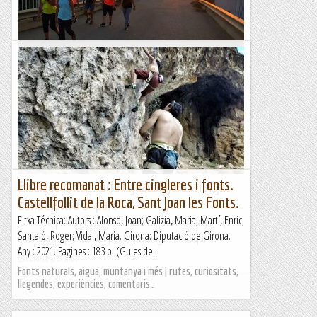
4000peus - Associació Excursionista Collbató
Pedros d'albatarrec: caminada nocturna
Un any més fem la caminada nocturna al cim del Pedrós
d'Albatàrrec malgrat estar en plena onada de calor però ha
estat una caminada divertida amb un sopar ben ventilats al...
Excursions del Joan Ramon
Llibre recomanat : Entre cingleres i fonts.
Escalada entre soria i guadalajara. viatge
Castellfollit de la Roca, Sant Joan les Fonts.
zona centro 3º part
Fitxa Técnica: Autors : Alonso, Joan; Galizia, Maria; Martí, Enric;
Després d’uns dies descobrint sectors per Aragó (si us
Santaló, Roger; Vidal, Maria. Girona: Diputació de Girona.
interessa el que vam fer per terres aragoneses aqui ho...
Any : 2021. Pagines : 183 p. (Guies de...
Escalant pel món
Fonts naturals, aigua, muntanya i més | rutes, curiositats,
llegendes, experiències, comentaris…