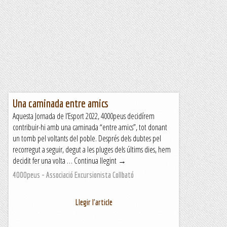
Una caminada entre amics
Aquesta Jornada de l’Esport 2022, 4000peus decidírem
contribuir-hi amb una caminada “entre amics”, tot donant
un tomb pel voltants del poble. Després dels dubtes pel
recorregut a seguir, degut a les pluges dels últims dies, hem
decidit fer una volta … Continua llegint →
4000peus - Associació Excursionista Collbató
Llegir l'article