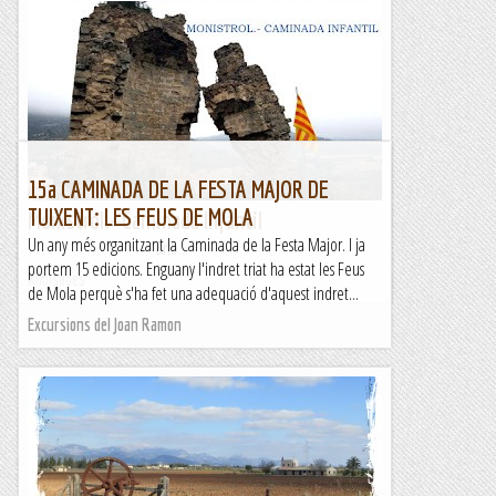
15a CAMINADA DE LA FESTA MAJOR DE
TUIXENT: LES FEUS DE MOLA
Monistrol.- Caminada Infantil
Un any més organitzant la Caminada de la Festa Major. I ja
&nb...
portem 15 edicions. Enguany l'indret triat ha estat les Feus
Kimisades
de Mola perquè s'ha fet una adequació d'aquest indret...
Excursions del Joan Ramon