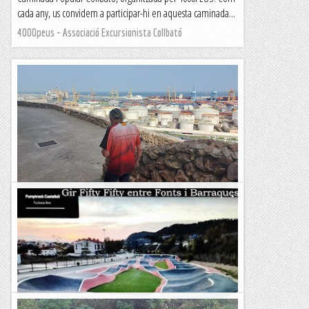
cada any, us convidem a participar-hi en aquesta caminada...
4000peus - Associació Excursionista Collbató
Fites entre tombes i gavines
Cursa cementiri Montjuïc 3,2 km. 16 fites, en realitat 6,4 km.
1-06-05 i 246 metres de desnivell positiu 49è de 62 classificats
al C1 Quan passava per la Ronda Litoral arran...
Fragments de camins i curses