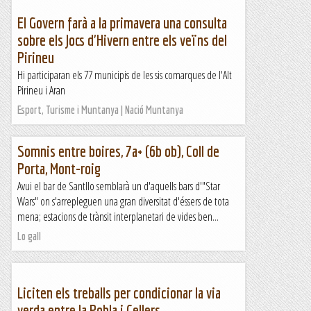
El Govern farà a la primavera una consulta
sobre els Jocs d'Hivern entre els veïns del
Pirineu
Hi participaran els 77 municipis de les sis comarques de l'Alt
Pirineu i Aran
Esport, Turisme i Muntanya | Nació Muntanya
Somnis entre boires, 7a+ (6b ob), Coll de
Porta, Mont-roig
Avui el bar de Santllo semblarà un d'aquells bars d'"Star
Wars" on s'arrepleguen una gran diversitat d'éssers de tota
mena; estacions de trànsit interplanetari de vides ben...
Lo gall
Liciten els treballs per condicionar la via
verda entre la Pobla i Cellers