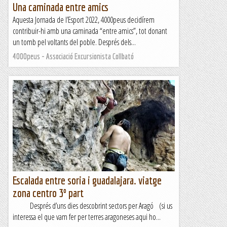
Una caminada entre amics
Aquesta Jornada de l’Esport 2022, 4000peus decidírem
contribuir-hi amb una caminada “entre amics”, tot donant
un tomb pel voltants del poble. Després dels...
4000peus - Associació Excursionista Collbató
Escalada entre soria i guadalajara. viatge
zona centro 3º part
Després d’uns dies descobrint sectors per Aragó (si us
interessa el que vam fer per terres aragoneses aqui ho...