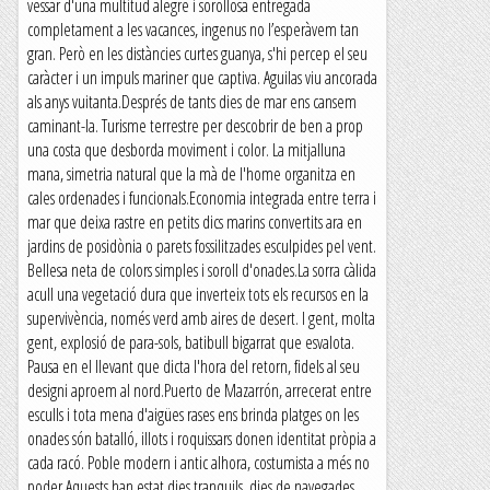
vessar d'una multitud alegre i sorollosa entregada
completament a les vacances, ingenus no l’esperàvem tan
gran. Però en les distàncies curtes guanya, s'hi percep el seu
caràcter i un impuls mariner que captiva. Aguilas viu ancorada
als anys vuitanta.Després de tants dies de mar ens cansem
caminant-la. Turisme terrestre per descobrir de ben a prop
una costa que desborda moviment i color. La mitjalluna
mana, simetria natural que la mà de l'home organitza en
cales ordenades i funcionals.Economia integrada entre terra i
mar que deixa rastre en petits dics marins convertits ara en
jardins de posidònia o parets fossilitzades esculpides pel vent.
Bellesa neta de colors simples i soroll d'onades.La sorra càlida
acull una vegetació dura que inverteix tots els recursos en la
supervivència, només verd amb aires de desert. I gent, molta
gent, explosió de para-sols, batibull bigarrat que esvalota.
Pausa en el llevant que dicta l'hora del retorn, fidels al seu
designi aproem al nord.Puerto de Mazarrón, arrecerat entre
esculls i tota mena d'aigües rases ens brinda platges on les
onades són batalló, illots i roquissars donen identitat pròpia a
cada racó. Poble modern i antic alhora, costumista a més no
poder.Aquests han estat dies tranquils, dies de navegades