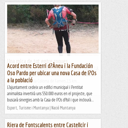
Una mica de tot entre roques
Acord entre Esterri d?Àneu i la Fundación
Les Santes Curses d’Orientació Mitja Sant Feliu de Guíxols 1,8
Oso Pardo per ubicar una nova Casa de l?Os
km. 15 fites 56-54, 2.8 km. 20-59 x km. 104 m+ 2n. classificat
a la població
de 3 Mitja de Santa Coloma de Farners 2,5 km....
L?ajuntament cedeix un edifici municipal i l?entitat
Fragments de camins i curses
animalista invertirà uns 550.000 euros en el projecte, que
buscarà sinergies amb la Casa de l?Os d?Isil i que inclourà...
Esport, Turisme i Muntanya | Nació Muntanya
Riera de Fontscalents entre Castellcir i