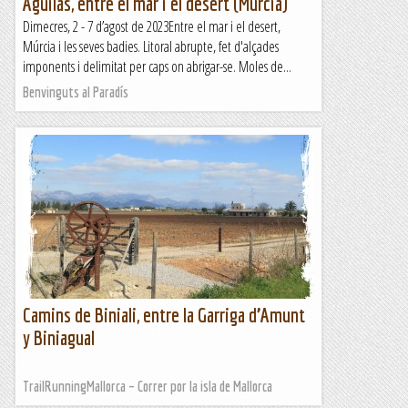
Aguilas, entre el mar i el desert (Múrcia)
Dimecres, 2 - 7 d’agost de 2023Entre el mar i el desert,
Múrcia i les seves badies. Litoral abrupte, fet d'alçades
imponents i delimitat per caps on abrigar-se. Moles de...
Benvinguts al Paradís
Camins de Biniali, entre la Garriga d’Amunt
y Biniagual
TrailRunningMallorca – Correr por la isla de Mallorca