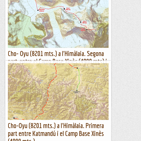
Cho- Oyu (8201 mts.) a l'Himàlaia. Segona
part, entre el Camp Base Xinès (4900 mts) i
el cim (8201 mts.).
Itinerari des del Camp Base Xinès (4900 mts.) al cim (8201
mts.)Després d'un parell de dies al Campament Base Xinès
(4900 mts.) desmuntem tot el campament i després de...
Sortides a Muntanya
Cho-Oyu (8201 mts.) a l'Himàlaia. Primera
part entre Katmandú i el Camp Base Xinès