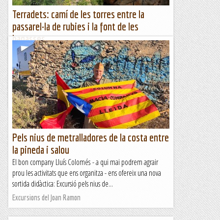
Terradets: camí de les torres entre la
passarel·la de rubies i la font de les
bagasses
Hem de començar a pensar en la Diada del Camí de
muntanya d'enguany. Em sembla que el camí de les Torres
podria ser un camí prou interessant per recuperar i
difondre....
Excursions del Joan Ramon
Pels nius de metralladores de la costa entre
la pineda i salou
El bon company Lluís Colomés - a qui mai podrem agrair
prou les activitats que ens organitza - ens ofereix una nova
sortida didàctica: Excursió pels nius de...
Excursions del Joan Ramon