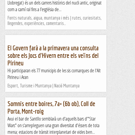
Llobregat) és un dels carrers històrics del nucli antic, originat
com a camí ral fins a l’església de...
Fonts naturals, aigua, muntanya i més | rutes, curiositats,
llegendes, experiències, comentaris…
El Govern farà a la primavera una consulta
sobre els Jocs d'Hivern entre els veïns del
Pirineu
Hi participaran els 77 municipis de les sis comarques de l'Alt
Pirineu i Aran
Esport, Turisme i Muntanya | Nació Muntanya
Somnis entre boires, 7a+ (6b ob), Coll de
Porta, Mont-roig
Avui el bar de Santllo semblarà un d'aquells bars d'"Star
Wars" on s'arrepleguen una gran diversitat d'éssers de tota
mena; estacions de trànsit interplanetari de vides ben...