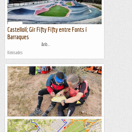
Castellolí; Gir Fifty Fifty entre Fonts i
Barraques
&nb...
Kimisades
Fites entre oliveres, vinyes, marges i turons