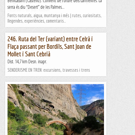
Benicàssim (Castelló). Convent de l’ordre dels carmelites. La
d'Argentera i Querol. Trams espectaculars. Encara que...
serra és diu “Desert” de les Palmes...
Excursions del Joan Ramon
Fonts naturals, aigua, muntanya i més | rutes, curiositats,
llegendes, experiències, comentaris…
246. Ruta del Ter (variant) entre Celrà i
Flaça passant per Bordils, Sant Joan de
Mollet i Sant Cebrià
Dist. 14,7 km Desn. inapr.
SENDERISME EN TREN: excursions, travesses i trens