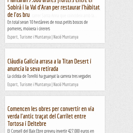
Creu de l'EstacióPassejada circular i planera entre els
Sobirà i la Val d'Aran per restaurar l'hàbitat
municipis de Muro i Llubí.Inici: deixem el vehicle a l’entrada
de l'os bru
de Muro, en el carrer Santa Anna que coincideix amb la...
En total seran 10 hectàrees de nous petits boscos de
Viaranys
pomeres, moixera i cirerers
Esport, Turisme i Muntanya | Nació Muntanya
Clàudia Galicia arrasa a la Titan Desert i
anuncia la seva retirada
La ciclista de Torelló ha guanyat la carrera tres vegades
Esport, Turisme i Muntanya | Nació Muntanya
Comencen les obres per convertir en via
verda l'antic traçat del Carrilet entre
Tortosa i Deltebre
El Consell del Baix Ebre preveu invertir 427.000 euros en