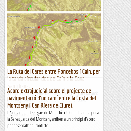
La Ruta del Cares entre Caín i Poncebos.
Itinerari marcat amb el rellotge Suunto Traverse.Després
d'estar tota la nit plovent amb una forta tempesta elèctrica al
poble de Caín, el dia és desperta magnífic, quasi...
Sortides a Muntanya
La Ruta del Cares entre Poncebos i Caín, per
la tarda circular des de Caín a la Cova
Santibaña.
Acord extrajudicial sobre el projecte de
Itinerari entre Poncebos (Astùries) i Cain (Lleó) marcat amb
pavimentació d'un camí entre la Costa del
el rellotge Suunto Traverse.Itinerari entre Poncebos
Montseny i Can Riera de Ciuret
(Astùries) i Cain (Lleó) al mapa Alpina...
L'Ajuntament de Fogars de Montclús i la Coordinadora per a
Sortides a Muntanya
la Salvaguarda del Montseny arriben a un principi d'acord
per desencallar el conflicte