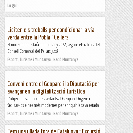
Lo gall
Liciten els treballs per condicionar la via
verda entre la Pobla i Cellers
El nou sender estarà a punt l'any 2022, segons els càlculs del
Consell Comarcal del Pallars Jussà
Esport, Turisme i Muntanya | Nació Muntanya
Conveni entre el Geoparc i la Diputació per
avançar en la digitalització turística
L'objectiu és apropar els visitants al Geoparc Orígens i
facilitar-los eines més modernes per enriquir la seva estada
Esport, Turisme i Muntanya | Nació Muntanya
Fem una ullada fora de Catalunya : Excursió