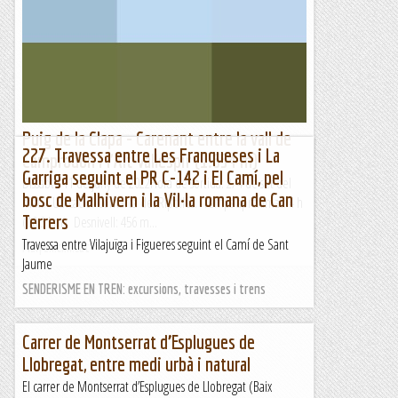
Puig de la Clapa - Carenant entre la vall de
227. Travessa entre Les Franqueses i La
Camprodon i l'Alt Vallespir (1.654 m)
Garriga seguint el PR C-142 i El Camí, pel
Dissabte 11 de juny de 2022Hora de sortida: 2/4 de set del
bosc de Malhivern i la Vil·la romana de Can
matí. Ubicació: Comarca del Ripollès. Temps aproximat: 4 h
Terrers
(10,3 km) Desnivell: 456 m...
Travessa entre Vilajuïga i Figueres seguint el Camí de Sant
Maifemcim.cat
Jaume
SENDERISME EN TREN: excursions, travesses i trens
Carrer de Montserrat d’Esplugues de
Llobregat, entre medi urbà i natural
El carrer de Montserrat d’Esplugues de Llobregat (Baix