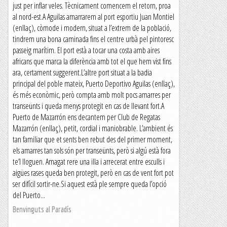
just per inflar veles. Tècnicament comencem el retorn, proa
al nord-est.A Aguilas amarrarem al port esportiu Juan Montiel
(enllaç), còmode i modern, situat a l’extrem de la població,
tindrem una bona caminada fins el centre urbà pel pintoresc
passeig marítim. El port està a tocar una costa amb aires
africans que marca la diferència amb tot el que hem vist fins
ara, certament suggerent.L’altre port situat a la badia
principal del poble mateix, Puerto Deportivo Aguilas (enllaç),
és més econòmic, però compta amb molt pocs amarres per
transeünts i queda menys protegit en cas de llevant fort.A
Puerto de Mazarrón ens decantem per Club de Regatas
Mazarrón (enllaç), petit, cordial i maniobrable. L’ambient és
tan familiar que et sents ben rebut des del primer moment,
els amarres tan sols són per transeünts, però si algú està fora
te’l lloguen. Amagat rere una illa i arrecerat entre esculls i
aigües rases queda ben protegit, però en cas de vent fort pot
ser difícil sortir-ne.Si aquest està ple sempre queda l’opció
del Puerto...
Benvinguts al Paradís