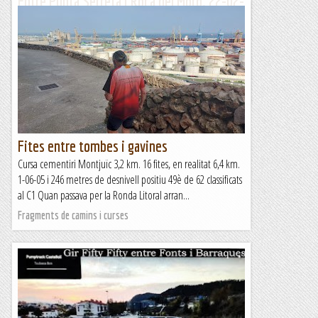
Entre Punta Serreta i Roca del Moro. 22-02-
2023.
Aquesta part central de la darrera cinglera de La Mola és on
trobem aquesta via a l'esquerra de la Punta Serreta.
...
Jaumegrimp 2
Fites entre tombes i gavines
Cursa cementiri Montjuïc 3,2 km. 16 fites, en realitat 6,4 km.
1-06-05 i 246 metres de desnivell positiu 49è de 62 classificats
al C1 Quan passava per la Ronda Litoral arran...
Fragments de camins i curses