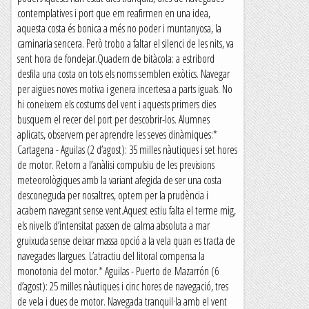
contemplatives i port que em reafirmen en una idea,
aquesta costa és bonica a més no poder i muntanyosa, la
caminaria sencera. Però trobo a faltar el silenci de les nits, va
sent hora de fondejar.Quadern de bitàcola: a estribord
desfila una costa on tots els noms semblen exòtics. Navegar
per aigües noves motiva i genera incertesa a parts iguals. No
hi coneixem els costums del vent i aquests primers dies
busquem el recer del port per descobrir-los. Alumnes
aplicats, observem per aprendre les seves dinàmiques:*
Cartagena - Aguilas (2 d’agost): 35 milles nàutiques i set hores
de motor. Retorn a l’anàlisi compulsiu de les previsions
meteorològiques amb la variant afegida de ser una costa
desconeguda per nosaltres, optem per la prudència i
acabem navegant sense vent.Aquest estiu falta el terme mig,
els nivells d’intensitat passen de calma absoluta a mar
gruixuda sense deixar massa opció a la vela quan es tracta de
navegades llargues. L’atractiu del litoral compensa la
monotonia del motor.* Aguilas - Puerto de Mazarrón (6
d’agost): 25 milles nàutiques i cinc hores de navegació, tres
de vela i dues de motor. Navegada tranquil·la amb el vent