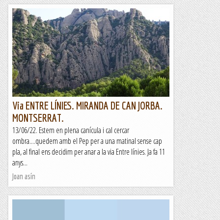
Via ENTRE LÍNIES. MIRANDA DE CAN JORBA.
MONTSERRAT.
13/06/22. Estem en plena canícula i cal cercar
ombra....quedem amb el Pep per a una matinal sense cap
pla, al final ens decidim per anar a la via Entre línies. Ja fa 11
anys...
Joan asín