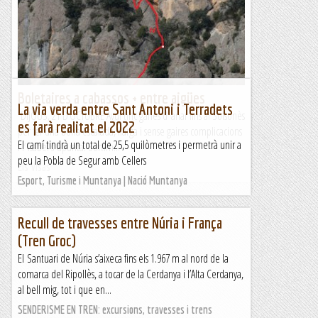
Boletaires a cabassos + entre aigües
La via verda entre Sant Antoni i Terradets
DIJOUS, 21 D’OCTUBRE Avui tinc ganes d’ anar fins al Solsonès
es farà realitat el 2022
per fer una bona escalada, llarga i sense gaires complicacions
El camí tindrà un total de 25,5 quilòmetres i permetrà unir a
i l’ Isabel s’ apunta. Sortim...
peu la Pobla de Segur amb Cellers
Els Visas
Esport, Turisme i Muntanya | Nació Muntanya
Recull de travesses entre Núria i França
(Tren Groc)
El Santuari de Núria s’aixeca fins els 1.967 m al nord de la
comarca del Ripollès, a tocar de la Cerdanya i l’Alta Cerdanya,
al bell mig, tot i que en...
SENDERISME EN TREN: excursions, travesses i trens