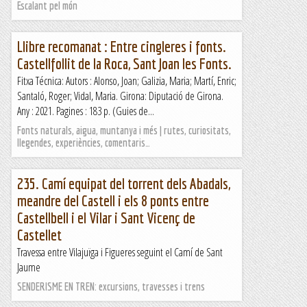
Escalant pel món
Llibre recomanat : Entre cingleres i fonts.
Castellfollit de la Roca, Sant Joan les Fonts.
Fitxa Técnica: Autors : Alonso, Joan; Galizia, Maria; Martí, Enric;
Santaló, Roger; Vidal, Maria. Girona: Diputació de Girona.
Any : 2021. Pagines : 183 p. (Guies de...
Fonts naturals, aigua, muntanya i més | rutes, curiositats,
llegendes, experiències, comentaris…
235. Camí equipat del torrent dels Abadals,
meandre del Castell i els 8 ponts entre
Castellbell i el Vilar i Sant Vicenç de
Castellet
Travessa entre Vilajuïga i Figueres seguint el Camí de Sant
Jaume
SENDERISME EN TREN: excursions, travesses i trens