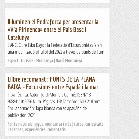
Il·luminen el Pedraforca per presentar la
«Via Pirinenca» entre el País Basc i
Catalunya
L'ANC, Gure Esku Dago i la Federació d'Excursionistes faran
una mobilització el juliol del 2022 a través de punts de llum
Esport, Turisme i Muntanya | Nació Muntanya
Llibre recomanat : FONTS DE LA PLANA
BAIXA – Excursions entre Espadà i la mar
Fitxa Tècnica: Autor : Jordi Monfort Galmés ISBN/13:
9788411043656 Num. Páginas: 158 Tamaño: 150 X 210 mm
Encuadernación: Tapa blanda con solapas Año de
publicación: 2021...
Fonts naturals, aigua, muntanya i més | rutes, curiositats,
llegendes, experiències, comentaris…