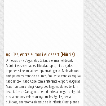
Aguilas, entre el mar i el desert (Múrcia)
Dimecres, 2 - 7 d’agost de 2023Entre el mar i el desert,
Múrcia i les seves badies. Litoral abrupte, fet d'alçades
imponents i delimitat per caps on abrigar-se. Moles de roca
amb parets marcant-ne els límits, fins i tot el vent les esquiva.
Cabo Tiñoso i Cabo Cope com a referents, els ports d'Aguilas i
Mazarrón com a refugi.Navegades llargues, plenes de llum i
llevant. Des de Cartagena anem directes a l'origen del garbí,
proa al sud-oest volem guanyar milles. Aguilas, densa i
bulliciosa, em retorna als estius de la infància.Ciutat plena a