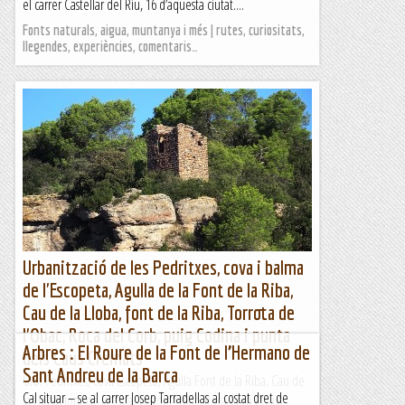
el carrer Castellar del Riu, 16 d’aquesta ciutat....
Fonts naturals, aigua, muntanya i més | rutes, curiositats,
llegendes, experiències, comentaris…
Urbanització de les Pedritxes, cova i balma
de l'Escopeta, Agulla de la Font de la Riba,
Cau de la Lloba, font de la Riba, Torrota de
l'Obac, Roca del Corb, puig Codina i punta
Arbres : El Roure de la Font de l’Hermano de
dels Caus Cremats
Sant Andreu de la Barca
Urb. Pedritxes, cova Escopeta, Agulla Font de la Riba, Cau de
Cal situar – se al carrer Josep Tarradellas al costat dret de
la Lloba, font de la Riba, Torrota Obac, Roca Corb i Caus