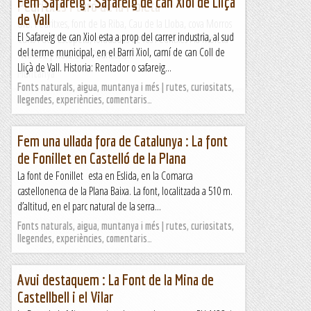
Fem Safareig : Safareig de can Xiol de Lliçà
Pedritxes i turó de la Moleta
de Vall
Urb. Pedritxes, font de la Riba, Cau de la Lloba, cova Morros
El Safareig de can Xiol esta a prop del carrer industria, al sud
Curts i de l'Escopeta, foradades de les Pedritxes i la Moleta
del terme municipal, en el Barri Xiol, camí de can Coll de
Wikiloc | Ruta Urb. Pedritxes,...
Lliçà de Vall. Historia: Rentador o safareig...
Muntanya
Fonts naturals, aigua, muntanya i més | rutes, curiositats,
llegendes, experiències, comentaris…
Fem una ullada fora de Catalunya : La font
de Fonillet en Castelló de la Plana
La font de Fonillet esta en Eslida, en la Comarca
castellonenca de la Plana Baixa. La font, localitzada a 510 m.
d’altitud, en el parc natural de la serra...
Fonts naturals, aigua, muntanya i més | rutes, curiositats,
llegendes, experiències, comentaris…
Avui destaquem : La Font de la Mina de
Castellbell i el Vilar