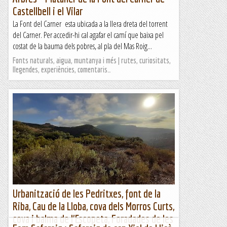
Castellbell i el Vilar
La Font del Carner esta ubicada a la llera dreta del torrent
del Carner. Per accedir-hi cal agafar el camí que baixa pel
costat de la bauma dels pobres, al pla del Mas Roig...
Fonts naturals, aigua, muntanya i més | rutes, curiositats,
llegendes, experiències, comentaris…
Urbanització de les Pedritxes, font de la
Riba, Cau de la Lloba, cova dels Morros Curts,
cova i balma de l'Escopeta, Foradades de les