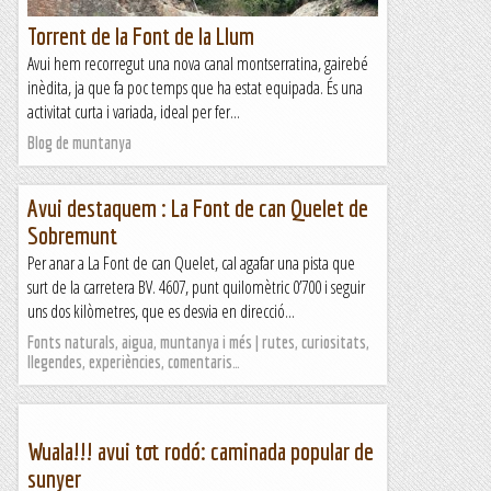
Torrent de la Font de la Llum
Avui hem recorregut una nova canal montserratina, gairebé
inèdita, ja que fa poc temps que ha estat equipada. És una
activitat curta i variada, ideal per fer...
Blog de muntanya
Avui destaquem : La Font de can Quelet de
Sobremunt
Per anar a La Font de can Quelet, cal agafar una pista que
surt de la carretera BV. 4607, punt quilomètric 0’700 i seguir
uns dos kilòmetres, que es desvia en direcció...
Fonts naturals, aigua, muntanya i més | rutes, curiositats,
llegendes, experiències, comentaris…
Wuala!!! avui tot rodó: caminada popular de
sunyer