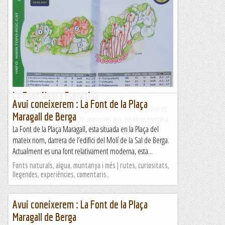
de Rocaguinarda
Oristà, vèrtex geodèsic puig Cornador, carrer de la Ruixeda,
oratori dels Sants Màrtirs, Sant Nazari i gravats de
RocaguinardaWikiloc | Ruta Oristà, vèrtex geodèsic puig...
Muntanya
La Font Negra Esportiva
Avui coneixerem : La Font de la Plaça
14-09-2023BergaLa Font NegraEsportivaSembla que això es
Maragall de Berga
pot convertir en un hàbit !!!, esperem que no.Hem tornat a
La Font de la Plaça Maragall, esta situada en la Plaça del
fer "esportiva" ho poso entre cometes perquè ens
mateix nom, darrera de l’edifici del Molí de la Sal de Berga.
dediquem...
Actualment es una font relativament moderna, esta...
Blog del Guillem 2
Fonts naturals, aigua, muntanya i més | rutes, curiositats,
llegendes, experiències, comentaris…
Avui coneixerem : La Font de la Plaça
Maragall de Berga