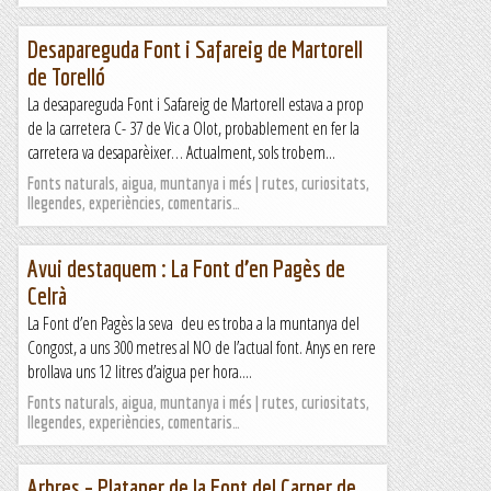
Desapareguda Font i Safareig de Martorell
de Torelló
La desapareguda Font i Safareig de Martorell estava a prop
de la carretera C- 37 de Vic a Olot, probablement en fer la
carretera va desaparèixer… Actualment, sols trobem...
Fonts naturals, aigua, muntanya i més | rutes, curiositats,
llegendes, experiències, comentaris…
Avui destaquem : La Font d’en Pagès de
Celrà
La Font d’en Pagès la seva deu es troba a la muntanya del
Congost, a uns 300 metres al NO de l’actual font. Anys en rere
brollava uns 12 litres d’aigua per hora....
Fonts naturals, aigua, muntanya i més | rutes, curiositats,
llegendes, experiències, comentaris…
Arbres – Plataner de la Font del Carner de