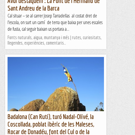
Avui destaquem : La Font de l’Hermano de
Sant Andreu de la Barca
Cal situar – se al carrer Josep Tarradellas al costat dret de
l’escola, on surt un camí de terra que baixa per unes escales
de fusta, cal seguir baixan us portara a...
Fonts naturals, aigua, muntanya i més | rutes, curiositats,
llegendes, experiències, comentaris…
Badalona (Can Ruti), turó Nadal-Olivé, la
Coscollada, poblat ibèric de les Maleses,
Rocar de Donadéu, font del Cul o de la