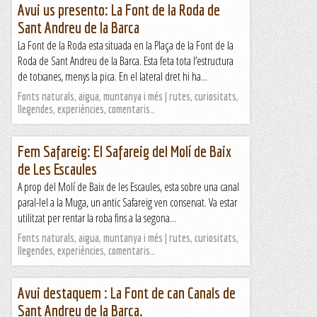
Avui us presento: La Font de la Roda de
Sant Andreu de la Barca
La Font de la Roda esta situada en la Plaça de la Font de la
Roda de Sant Andreu de la Barca. Esta feta tota l’estructura
de totxanes, menys la pica. En el lateral dret hi ha...
Fonts naturals, aigua, muntanya i més | rutes, curiositats,
llegendes, experiències, comentaris…
Fem Safareig: El Safareig del Molí de Baix
de Les Escaules
A prop del Molí de Baix de les Escaules, esta sobre una canal
paral-lel a la Muga, un antic Safareig ven conservat. Va estar
utilitzat per rentar la roba fins a la segona...
Fonts naturals, aigua, muntanya i més | rutes, curiositats,
llegendes, experiències, comentaris…
Avui destaquem : La Font de can Canals de
Sant Andreu de la Barca.