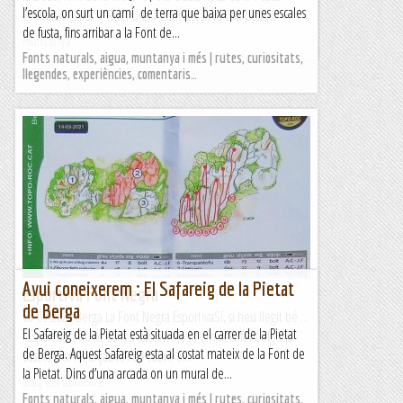
l’escola, on surt un camí de terra que baixa per unes escales
CrematsWikiloc | Ruta Urb. Pedritxes, cova Escopeta,...
de fusta, fins arribar a la Font de...
Muntanya
Fonts naturals, aigua, muntanya i més | rutes, curiositats,
llegendes, experiències, comentaris…
Avui coneixerem : El Safareig de la Pietat
Esportiva Font Negra
de Berga
06-09-2023 Berga La Font Negra EsportivaSí, si heu llegit bé ...
El Safareig de la Pietat està situada en el carrer de la Pietat
"Esportiva", no sé com a succeït i Jo ja em veia fent alguna
de Berga. Aquest Safareig esta al costat mateix de la Font de
coseta per les alçades i de sobte el...
la Pietat. Dins d’una arcada on un mural de...
Blog del Guillem 2
Fonts naturals, aigua, muntanya i més | rutes, curiositats,