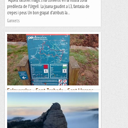
Aquest raconet màgic s'ha convertit en la nostra zona
predilecta de l'Urgell. La Joana gaudint a L3, fantasia de
crepes i peus Un bon grapat d'atributs la...
Ganxets
Folgueroles - Font Trobada - Sant Llorenç
del Munt - Salt de la Minyona (861 m)
Dissabte 17 de febrer de 2024Hora de sortida: ¾ de set del
matí. Ubicació: Comarca d’Osona. Temps aproximat: 5 h 15
min (16,3 km) Desnivell: 591 m...
Maifemcim.cat