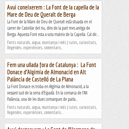
Avui coneixerem : La Font de la capella de la
Mare de Deu de Queralt de Berga
La Font de la Mare de Deu de Queralt està situada en el
carrer de Castellar del riu, dins de la part mes antiga de
Berga. Aquesta Font esta a sota mateix de la Capella. Cal dir...
Fonts naturals, aigua, muntanya i més | rutes, curiositats,
llegendes, experiències, comentaris…
Fem una ullada fora de Catalunya : La Font
Donace d’Algimia de Almonacid en Alt
Palància de Castelló de La Plana
La Font Donace es troba en Algímia de Almonacid, a la
vessant sud de la serra d’Espadà. En la comarca de l’Alt
Palància, una de les dues comarques de parla...
Fonts naturals, aigua, muntanya i més | rutes, curiositats,
llegendes, experiències, comentaris…