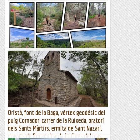
Barranc de la Font de l'Atzuc
Avui hem recorregut un barranc per una zona poc habitual,
la Serra de Comiols. El barranc de la Font de l'Atzuc és curt
però molt interesant per l'entorn i pel...
Blog de muntanya
Volta per Galilea (Camí des Ratxó, Font
Nova, Coll des Molí des Vent)
TrailRunningMallorca – Correr por la isla de Mallorca
Oristà, font de la Baga, vèrtex geodèsic del
puig Cornador, carrer de la Ruixeda, oratori
dels Sants Màrtirs, ermita de Sant Nazari,
gravats de Rocaguinarda i ruïnes del mas