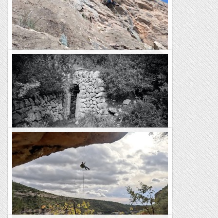
Fissura Oblicua a la Font Freda.
De tota la vida aquesta era la clàssica fàcil de la paret mentre
que l'Esperó del Vent era la clàssica difícil. Sempre he tingut
la sensació de que es repetia més...
Bloc Empotrat
Coma de sa Font de s’Ermita, Coma de
s’Hostalet, Golf de Bendinat
TrailRunningMallorca – Correr por la isla de Mallorca