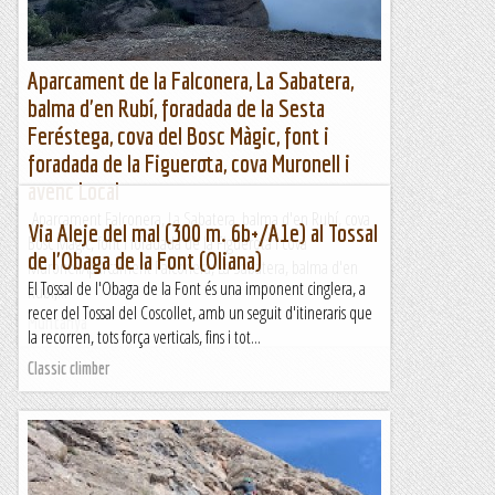
Aparcament de la Falconera, La Sabatera,
balma d'en Rubí, foradada de la Sesta
Feréstega, cova del Bosc Màgic, font i
foradada de la Figuerota, cova Muronell i
avenc Local
Aparcament Falconera, La Sabatera, balma d'en Rubí, cova
Via Aleje del mal (300 m. 6b+/A1e) al Tossal
Bosc Màgic, font i foradada de la Figuerota i cova
de l'Obaga de la Font (Oliana)
MuronellAparcament Falconera, La Sabatera, balma d'en
El Tossal de l'Obaga de la Font és una imponent cinglera, a
Rubí,...
recer del Tossal del Coscollet, amb un seguit d'itineraris que
Muntanya
la recorren, tots força verticals, fins i tot...
Classic climber