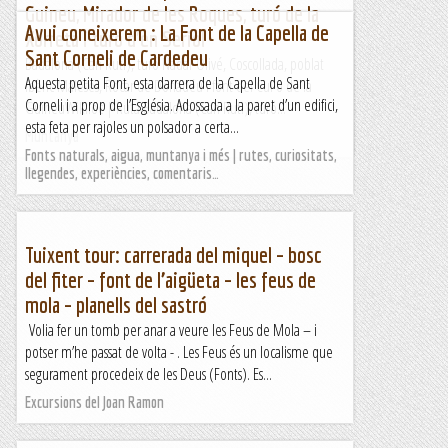
Guineu, Mirador de les Roques, turó de la
Avui coneixerem : La Font de la Capella de
Xorreta i turó d'en Seriol
Sant Corneli de Cardedeu
Badalona (Can Ruti), turó Nadal-Olivé, Coscollada, poblat
Aquesta petita Font, esta darrera de la Capella de Sant
ibèric Maleses, Rocar de Donadéu i font del Cul o de la
Corneli i a prop de l’Església. Adossada a la paret d’un edifici,
GuineuWikiloc | Ruta Badalona (Can Ruti), turó...
esta feta per rajoles un polsador a certa...
Muntanya
Fonts naturals, aigua, muntanya i més | rutes, curiositats,
llegendes, experiències, comentaris…
Tuixent tour: carrerada del miquel – bosc
del fiter – font de l’aigüeta – les feus de
mola – planells del sastró
Volia fer un tomb per anar a veure les Feus de Mola – i
potser m’he passat de volta - . Les Feus és un localisme que
segurament procedeix de les Deus (Fonts). Es...
Excursions del Joan Ramon