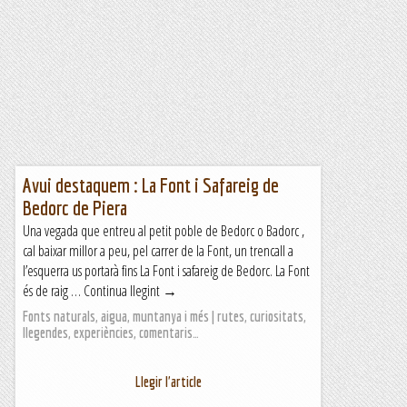
Avui destaquem : La Font i Safareig de
Bedorc de Piera
Una vegada que entreu al petit poble de Bedorc o Badorc ,
cal baixar millor a peu, pel carrer de la Font, un trencall a
l’esquerra us portarà fins La Font i safareig de Bedorc. La Font
és de raig … Continua llegint →
Fonts naturals, aigua, muntanya i més | rutes, curiositats,
llegendes, experiències, comentaris…
Llegir l'article