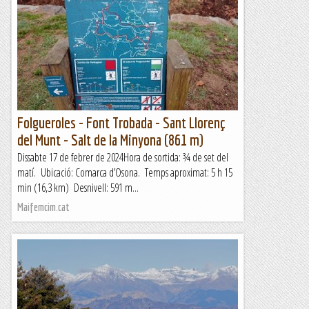
Molt guapa via en el seu grau, amb una pedra de primera
divisió i un traçat súper xulo. Fins l'any 2013 es trobava
equipada amb parabolts i és considerava una escalada de...
Bloc Empotrat
Folgueroles - Font Trobada - Sant Llorenç
del Munt - Salt de la Minyona (861 m)
Dissabte 17 de febrer de 2024Hora de sortida: ¾ de set del
matí. Ubicació: Comarca d’Osona. Temps aproximat: 5 h 15
min (16,3 km) Desnivell: 591 m...
Maifemcim.cat