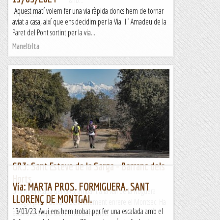
&nb...
Aquest matí volem fer una via ràpida doncs hem de tornar
Kimisades
aviat a casa, així que ens decidim per la Via l´Amadeu de la
Paret del Pont sortint per la via...
Manel&Ita
GR3: Sant Esteve de la Sarga - Barranc dels
Horts
Via: MARTA PROS. FORMIGUERA. SANT
Una nova etapa del GR3, arribant a la vall de la Noguera
LLORENÇ DE MONTGAI.
Ribagorçana i deixant definitivament enrere el Montsec. Ha
13/03/23. Avui ens hem trobat per fer una escalada amb el
estat una etapa fàcil i curta però molt...