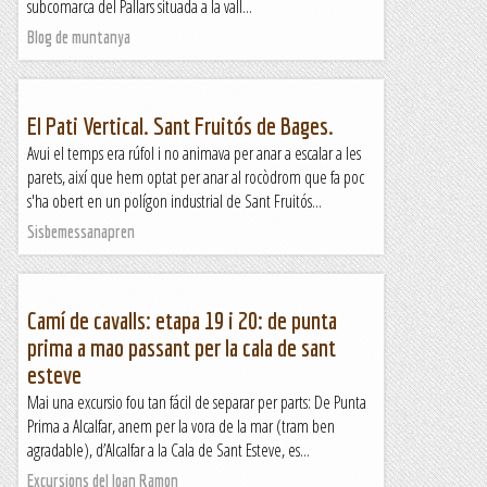
subcomarca del Pallars situada a la vall...
Blog de muntanya
El Pati Vertical. Sant Fruitós de Bages.
Avui el temps era rúfol i no animava per anar a escalar a les
parets, així que hem optat per anar al rocòdrom que fa poc
s'ha obert en un polígon industrial de Sant Fruitós...
Sisbemessanapren
Camí de cavalls: etapa 19 i 20: de punta
prima a mao passant per la cala de sant
esteve
Mai una excursio fou tan fácil de separar per parts: De Punta
Prima a Alcalfar, anem per la vora de la mar (tram ben
agradable), d’Alcalfar a la Cala de Sant Esteve, es...
Excursions del Joan Ramon