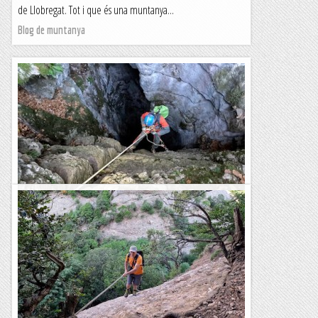
de Llobregat. Tot i que és una muntanya...
Blog de muntanya
Forat de Sant Ou
El Forat de Sant Ou (o Sant Hou) és una cavitat de poca
complexitat, només dos pous enllaçats, situada a prop del
Santuari de Montgrony. Té una profunditat...
Blog de muntanya