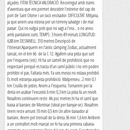
alçades. FITXA TÈCNICA VALORACIÓ: Recorregut amb trams
d'aventura que ens permet descobrir l'estretor del cap de
port de Sant Oisme i un racó encisador. DIFICULTAT: Mitjana,
ja que anem una estona per un terreny salvatge i de mal
passar. Qui no vulgui pols que no vagi a l'era... o no aneu
amb pantalons curts. TEMPS: 3 hores 49 minuts LONGITUD:
6,88 km DESNIVELL: 310 metres Descripció de
l'itinerari:Aparquem en l'antic càmping Zodiac, actualment
tancat, en el km 66 de la C-12. Agafem una pista que surt
per l'esquerra (est). Hi ha un cartell de prohibició que no
respectaré perquè es tracta d'un camí públic i no em poden
prohibir el pas. Faltaria més. Fa uns mesos no estava prohibit.
Es molt estranya aquesta prohibició. Malpenseu...2 min 0,1
km Cruïlla de pistes. Anem a l'esquerra. Tornarem per la
dreta en acabar l'excursió.6 min 0,3 km La pista fa un revolt.
Nosaltres continuem recte. Als poc metres hi ha el camí que
baixa al barranc de Montnar (ideal per banyar-se). Nosaltres
tirem recte amunt.10 min 0,5 km Un altre baixador al
barranc. Anem pel trencall de la dreta.36 min 1,6 km Arribem
a un contrafort molt marcat on hi ha una primera cabana-