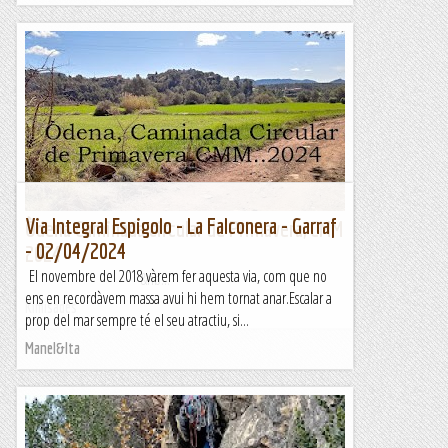
Via Integral Espigolo - La Falconera - Garraf
Òdena Caminada circular de Primavera, CMM
- 02/04/2024
2024
El novembre del 2018 vàrem fer aquesta via, com que no
&nb...
ens en recordàvem massa avui hi hem tornat anar.Escalar a
Kimisades
prop del mar sempre té el seu atractiu, si...
Manel&Ita