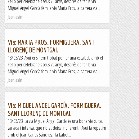
Felip per celebrar els seus 70 anys, després de fer la via
Blog de muntanya
Miguel Angel García fem la via Marta Pros, la darrera via...
Joan asín
Via: MARTA PROS. FORMIGUERA. SANT
LLORENÇ DE MONTGAI.
13/03/23. Avui ens hem trobat per fer una escalada amb el
Felip per celebrar els seus 70 anys, després de fer la via
Miguel Angel García fem la via Marta Pros, la darrera via...
Joan asín
Via: MIGUEL ANGEL GARCÍA. FORMIGUERA.
SANT LLORENÇ DE MONTGAI.
13/03/23. La via Miguel Angel García és una bona via curta,
variada i intensa, que no et deixa indiferent. Avui la repetim
amb el Juan Carlos Sánchez i la Isabel...