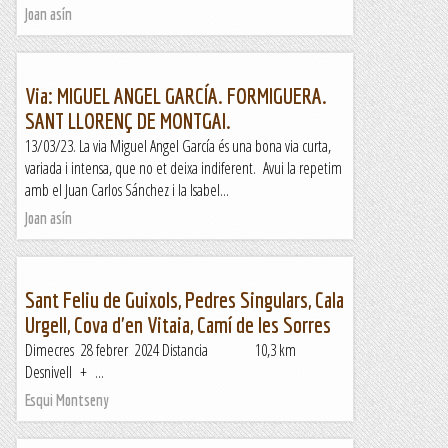
Joan asín
Via: MIGUEL ANGEL GARCÍA. FORMIGUERA.
SANT LLORENÇ DE MONTGAI.
13/03/23. La via Miguel Angel García és una bona via curta,
variada i intensa, que no et deixa indiferent. Avui la repetim
amb el Juan Carlos Sánchez i la Isabel...
Joan asín
Sant Feliu de Guixols, Pedres Singulars, Cala
Urgell, Cova d'en Vitaia, Camí de les Sorres
Dimecres 28 febrer 2024 Distancia 10,3 km
Desnivell + ...
Esqui Montseny