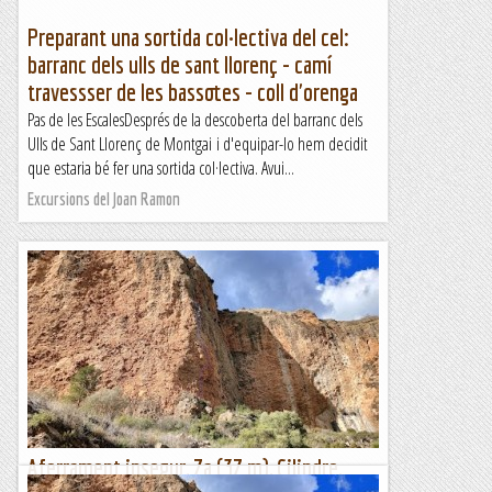
Preparant una sortida col·lectiva del cel:
barranc dels ulls de sant llorenç - camí
travessser de les bassotes - coll d'orenga
Pas de les EscalesDesprés de la descoberta del barranc dels
Ulls de Sant Llorenç de Montgai i d'equipar-lo hem decidit
que estaria bé fer una sortida col·lectiva. Avui...
Excursions del Joan Ramon
Aferrament insegur, 7a (37 m), Cilindre,