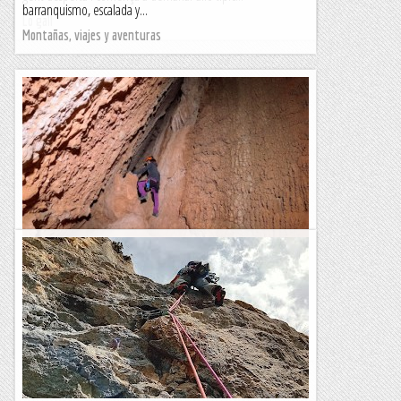
barranquismo, escalada y...
Lo gall
Montañas, viajes y aventuras
Escletxa del Moro o Cova de Sant Jeroni
L'Escletxa del Moro és un indret singular de Montserat. Es
tracta d'una cavitat dintre d'una gran fisura entre roques, al
peu de la Paret de l'Aeri. Tot i que...
Blog de muntanya