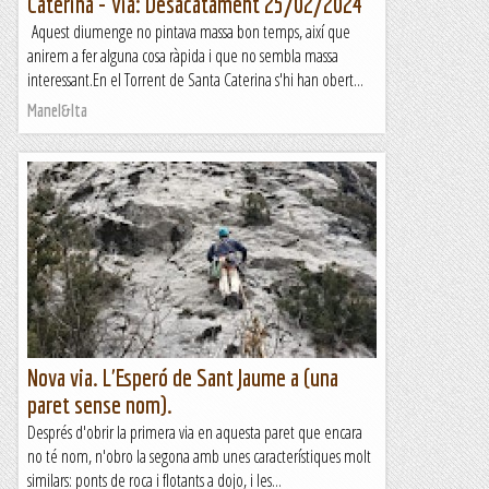
Caterina - Via: Desacatament 25/02/2024
Aquest diumenge no pintava massa bon temps, així que
anirem a fer alguna cosa ràpida i que no sembla massa
interessant.En el Torrent de Santa Caterina s'hi han obert...
Manel&Ita
Nova via. L'Esperó de Sant Jaume a (una
paret sense nom).
Després d'obrir la primera via en aquesta paret que encara
no té nom, n'obro la segona amb unes característiques molt
similars: ponts de roca i flotants a dojo, i les...