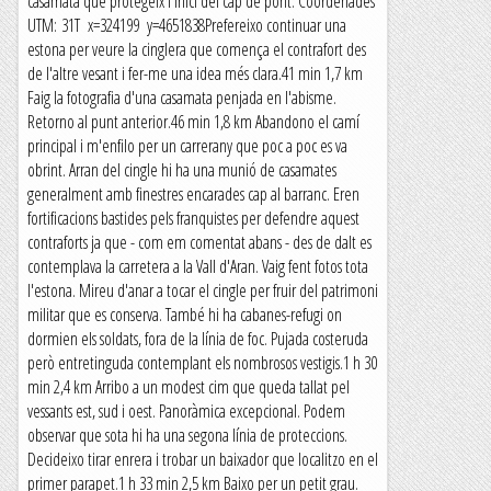
casamata que protegeix l'inici del cap de pont. Coordenades
UTM: 31T x=324199 y=4651838Prefereixo continuar una
estona per veure la cinglera que comença el contrafort des
de l'altre vesant i fer-me una idea més clara.41 min 1,7 km
Faig la fotografia d'una casamata penjada en l'abisme.
Retorno al punt anterior.46 min 1,8 km Abandono el camí
principal i m'enfilo per un carrerany que poc a poc es va
obrint. Arran del cingle hi ha una munió de casamates
generalment amb finestres encarades cap al barranc. Eren
fortificacions bastides pels franquistes per defendre aquest
contraforts ja que - com em comentat abans - des de dalt es
contemplava la carretera a la Vall d'Aran. Vaig fent fotos tota
l'estona. Mireu d'anar a tocar el cingle per fruir del patrimoni
militar que es conserva. També hi ha cabanes-refugi on
dormien els soldats, fora de la línia de foc. Pujada costeruda
però entretinguda contemplant els nombrosos vestigis.1 h 30
min 2,4 km Arribo a un modest cim que queda tallat pel
vessants est, sud i oest. Panoràmica excepcional. Podem
observar que sota hi ha una segona línia de proteccions.
Decideixo tirar enrera i trobar un baixador que localitzo en el
primer parapet.1 h 33 min 2,5 km Baixo per un petit grau.