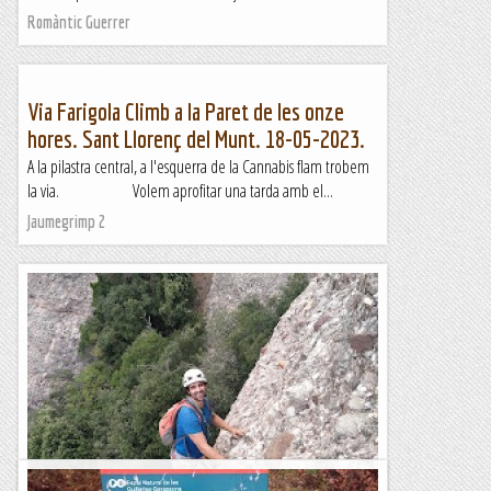
Romàntic Guerrer
Via Farigola Climb a la Paret de les onze
hores. Sant Llorenç del Munt. 18-05-2023.
A la pilastra central, a l'esquerra de la Cannabis flam trobem
la via. Volem aprofitar una tarda amb el...
Jaumegrimp 2
Aresta del Violí a la Miranda de Sant Benet.