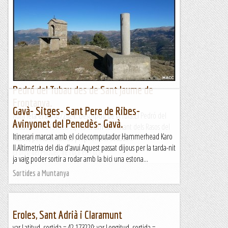
Completa Circular entre Xalets, lladrucs i
algun Pi
&nb...
Kimisades
Pedró del Tubau des de Sant Jaume de
Frontanya.
Gavà- Sitges- Sant Pere de Ribes-
Ruta feta el 04/02/2024. Descripció de la ruta.El Pedró del
Avinyonet del Penedès- Gavà.
Tubau, de 1.543 metres, és el cim culminant dels Rasos del
Itinerari marcat amb el ciclecomputador Hammerhead Karo
Tubau, petita serralada prepirenaica situada...
II.Altimetria del dia d'avui.Aquest passat dijous per la tarda-nit
El blog del Miquel, de roca en roca.
ja vaig poder sortir a rodar amb la bici una estona...
Sortides a Muntanya
Eroles, Sant Adrià i Claramunt
var Latitud_sortida = 42.173220; var Longitud_sortida =