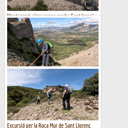
Montserrat, cims sense corda: Sant Jeroni
(II)
Ja fa quatre anys que es va publicar el llibre Montserrat, cims
sense corda. En aquesta publicació es proposa un bon grapat
d'ascensions a roques i agulles de...
Blog de muntanya
Barranc de Sant Miquel
Avui hem tornat a visitar la petita comarca de la Terreta,
situada a la vall de la Noguera Ribagorçana, entre la serra de
Sant Gervàs i el Mont-rebei. Aquesta vegada...
Blog de muntanya
Excursió per la Roca Mur de Sant Llorenç