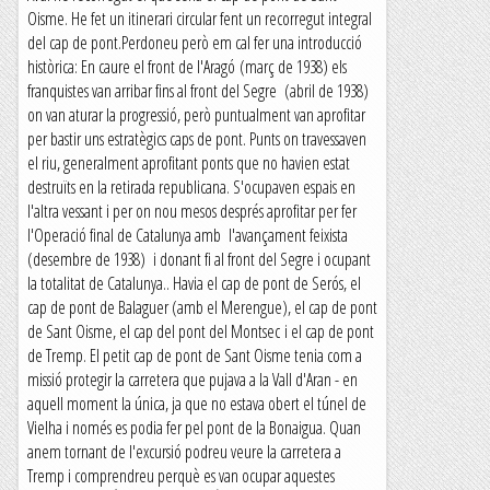
Oisme. He fet un itinerari circular fent un recorregut integral
del cap de pont.Perdoneu però em cal fer una introducció
històrica: En caure el front de l'Aragó (març de 1938) els
franquistes van arribar fins al front del Segre (abril de 1938)
on van aturar la progressió, però puntualment van aprofitar
per bastir uns estratègics caps de pont. Punts on travessaven
el riu, generalment aprofitant ponts que no havien estat
destruïts en la retirada republicana. S'ocupaven espais en
l'altra vessant i per on nou mesos després aprofitar per fer
l'Operació final de Catalunya amb l'avançament feixista
(desembre de 1938) i donant fi al front del Segre i ocupant
la totalitat de Catalunya.. Havia el cap de pont de Serós, el
cap de pont de Balaguer (amb el Merengue), el cap de pont
de Sant Oisme, el cap del pont del Montsec i el cap de pont
de Tremp. El petit cap de pont de Sant Oisme tenia com a
missió protegir la carretera que pujava a la Vall d'Aran - en
aquell moment la única, ja que no estava obert el túnel de
Vielha i només es podia fer pel pont de la Bonaigua. Quan
anem tornant de l'excursió podreu veure la carretera a
Tremp i comprendreu perquè es van ocupar aquestes