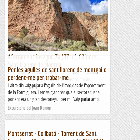
Sant Llorenç de Montgai
Vic ens obre una nova via de caràcter "esportiu" al Cilindre.
La trobareu entre la "Desilusió" i la "Arsenalato de
Titaponio". Està ben protegida, però la roca...
Lo gall
Aferrament insegur, 7a (37 m), Cilindre,
Sant Llorenç de Montgai
Per les agulles de sant llorenç de montgai o
Vic ens obre una nova via de caràcter "esportiu" al Cilindre.
perdent-me per trobar-me
La trobareu entre la "Desilusió" i la "Arsenalato de
L'altre dia vaig pujar a l'agulla de l'Isard des de l'aparcament
Titaponio". Està ben protegida, però la roca...
de la Formiguera. I em vaig adonar que el sector situat a
Lo gall
ponent era un gran desconegut per mi. Vaig parlar amb...
Excursions del Joan Ramon
Montserrat - Collbató - Torrent de Sant