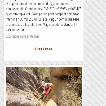
Dret però format per una mena d'esglaons que el fan de
bon descendir. Coordenades UTM: 31T x=323963 y=4651447.
M'encaro cap al coll. Passo per un petit parapent del sector
inferior.1 h 39 min 2,6 km Collada. Veig un corriol que baixa
una mica cap a la dreta. Error. Vaig una estona planejant i
baixant per un...
Excursions del Joan Ramon
Llegir l'article