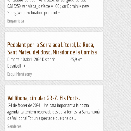
0.816259; var Mapa_defecte = 'ICC'; var Domini = new
String(window.location.protocol +...
Engarrista
Pedalant per la Serralada Litoral, La Roca,
Sant Mateu del Bosc, Mirador de la Cornisa
Dimarts 10 abril 2024 Distancia 45,9 km
Desnivell + ...
Esqui Montseny
Valllibona, circular GR-7. Els Ports.
24 de febrer de 2024 Una data important a la nostra
agenda. La teniem reservada des de fa temps: la Santantonà
de Vallibona! Tot un espectacle que s'ha de...
Senderes