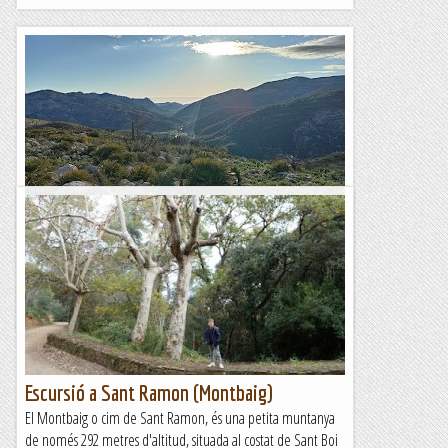
Duatló-volta integral a Alfaro,camí reial i
pintures de Famorca
Fent marxa
Escursió a Sant Ramon (Montbaig)
El Montbaig o cim de Sant Ramon, és una petita muntanya
de només 292 metres d'altitud, situada al costat de Sant Boi