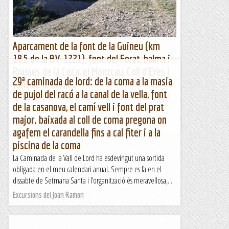
Aparcament de la font de la Guineu (km
18,5 de la BV-1221), font del Forat, balma i
Roques de la Coca, el Montcau, Coll d'Eres i
29ª caminada de lord: de la coma a la masia
font de la Guineu
de pujol del racó a la canal de la vella, font
Aparcament de la font de la Guineu, font del Forat, roques
de la casanova, el camí vell i font del prat
de la Coca, Montcau, Coll d'Eres i font de la...
major. baixada al coll de coma pregona on
Muntanya
agafem el carandella fins a cal fiter i a la
piscina de la coma
La Caminada de la Vall de Lord ha esdevingut una sortida
obligada en el meu calendari anual. Sempre es fa en el
dissabte de Setmana Santa i l’organització és meravellosa,...
Excursions del Joan Ramon