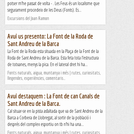
potser m’he passat de volta - . Les Feus és un localisme que
segurament procedeix de les Deus (Fonts). Es...
Excursions del Joan Ramon
Avui us presento: La Font de la Roda de
Sant Andreu de la Barca
La Font de la Roda esta situada en la Plaça de la Font de la
Roda de Sant Andreu de la Barca. Esta feta tota l’estructura
de totxanes, menys la pica. En el lateral dret hi ha...
Fonts naturals, aigua, muntanya i més | rutes, curiositats,
llegendes, experiències, comentaris…
Avui destaquem : La Font de can Canals de
Sant Andreu de la Barca.
Cal situar-se en la pista asfaltada que va de Sant Andreu de la
Barca a Corbera de Llobregat, al sortir de la població i
després del complex esportiu on tb n’hi ha una...
Fonts naturals, aigua, muntanya i més | rutes, curiositats,