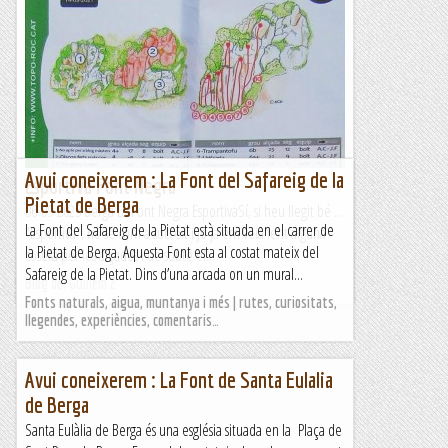
Avui coneixerem : La Font del Safareig de la
Esportiva Font Negra
Pietat de Berga
06-09-2023 Berga La Font Negra EsportivaSí, si heu llegit bé ...
La Font del Safareig de la Pietat està situada en el carrer de
"Esportiva", no sé com a succeït i Jo ja em veia fent alguna
la Pietat de Berga. Aquesta Font esta al costat mateix del
coseta per les alçades i de sobte el...
Safareig de la Pietat. Dins d’una arcada on un mural...
Blog del Guillem 2
Fonts naturals, aigua, muntanya i més | rutes, curiositats,
llegendes, experiències, comentaris…
Avui coneixerem : La Font de Santa Eulalia
de Berga
Santa Eulàlia de Berga és una església situada en la Plaça de