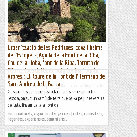
Urbanització de les Pedritxes, cova i balma
de l'Escopeta, Agulla de la Font de la Riba,
Cau de la Lloba, font de la Riba, Torrota de
l'Obac, Roca del Corb, puig Codina i punta
Arbres : El Roure de la Font de l’Hermano de
dels Caus Cremats
Sant Andreu de la Barca
Urb. Pedritxes, cova Escopeta, Agulla Font de la Riba, Cau de
Cal situar – se al carrer Josep Tarradellas al costat dret de
la Lloba, font de la Riba, Torrota Obac, Roca Corb i Caus
l’escola, on surt un camí de terra que baixa per unes escales
CrematsWikiloc | Ruta Urb. Pedritxes, cova Escopeta,...
de fusta, fins arribar a la Font de...
Muntanya
Fonts naturals, aigua, muntanya i més | rutes, curiositats,
llegendes, experiències, comentaris…