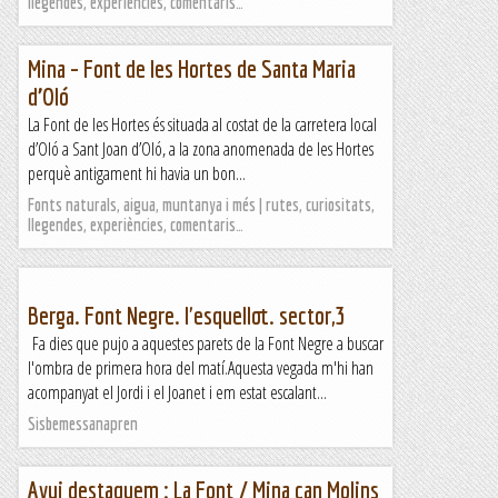
llegendes, experiències, comentaris…
Mina – Font de les Hortes de Santa Maria
d’Oló
La Font de les Hortes és situada al costat de la carretera local
d’Oló a Sant Joan d’Oló, a la zona anomenada de les Hortes
perquè antigament hi havia un bon...
Fonts naturals, aigua, muntanya i més | rutes, curiositats,
llegendes, experiències, comentaris…
Berga. Font Negre. l'esquellot. sector,3
Fa dies que pujo a aquestes parets de la Font Negre a buscar
l'ombra de primera hora del matí.Aquesta vegada m'hi han
acompanyat el Jordi i el Joanet i em estat escalant...
Sisbemessanapren
Avui destaquem : La Font / Mina can Molins