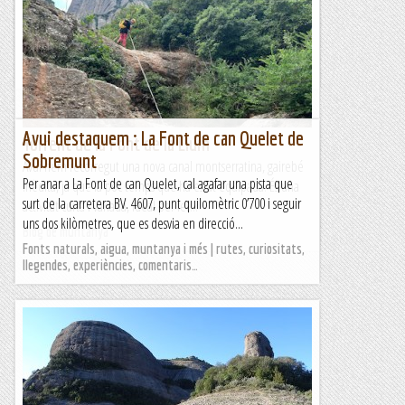
El Torrent de la Font de les Coves és un curt barranc que
comença molt a prop del Monestir de Santa Cecília i
desemboca en el Torrent de la Font del Moro. Avui...
Blog de muntanya
Avui destaquem : La Font de can Quelet de
Torrent de la Font de la Llum
Sobremunt
Avui hem recorregut una nova canal montserratina, gairebé
Per anar a La Font de can Quelet, cal agafar una pista que
inèdita, ja que fa poc temps que ha estat equipada. És una
surt de la carretera BV. 4607, punt quilomètric 0’700 i seguir
activitat curta i variada, ideal per fer...
uns dos kilòmetres, que es desvia en direcció...
Blog de muntanya
Fonts naturals, aigua, muntanya i més | rutes, curiositats,
llegendes, experiències, comentaris…