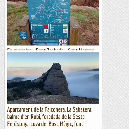
Folgueroles - Font Trobada - Sant Llorenç
del Munt - Salt de la Minyona (861 m)
Dissabte 17 de febrer de 2024Hora de sortida: ¾ de set del
matí. Ubicació: Comarca d’Osona. Temps aproximat: 5 h 15
min (16,3 km) Desnivell: 591 m...
Maifemcim.cat
Aparcament de la Falconera, La Sabatera,
balma d'en Rubí, foradada de la Sesta
Feréstega, cova del Bosc Màgic, font i