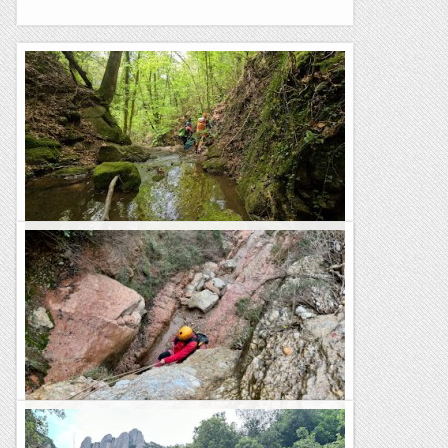
Torrents de Cavats i de la Font Gran
Avui hem fet una activitat doble per terres del Ripollès. Hem
iniciat la jornada amb un barranc de col·leccionista i hem
completat la jornada amb un barranc molt...
Blog de muntanya
Torrent de la Font de les Coves