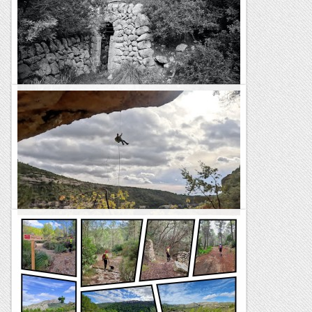
De tota la vida aquesta era la clàssica fàcil de la paret mentre
que l'Esperó del Vent era la clàssica difícil. Sempre he tingut
la sensació de que es repetia més...
Bloc Empotrat
Coma de sa Font de s’Ermita, Coma de
s’Hostalet, Golf de Bendinat
TrailRunningMallorca – Correr por la isla de Mallorca
Barranc de la Font de l'Atzuc
Avui hem recorregut un barranc per una zona poc habitual,
la Serra de Comiols. El barranc de la Font de l'Atzuc és curt
però molt interesant per l'entorn i pel...
Blog de muntanya