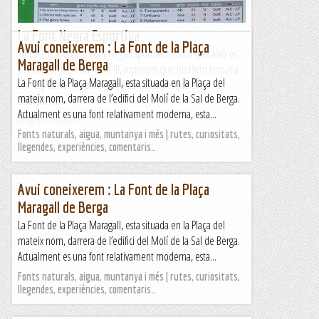
La Font Negra Esportiva
Avui coneixerem : La Font de la Plaça
14-09-2023BergaLa Font NegraEsportivaSembla que això es
Maragall de Berga
pot convertir en un hàbit !!!, esperem que no.Hem tornat a
La Font de la Plaça Maragall, esta situada en la Plaça del
fer "esportiva" ho poso entre cometes perquè ens
mateix nom, darrera de l’edifici del Molí de la Sal de Berga.
dediquem...
Actualment es una font relativament moderna, esta...
Blog del Guillem 2
Fonts naturals, aigua, muntanya i més | rutes, curiositats,
llegendes, experiències, comentaris…
Avui coneixerem : La Font de la Plaça
Maragall de Berga
La Font de la Plaça Maragall, esta situada en la Plaça del
mateix nom, darrera de l’edifici del Molí de la Sal de Berga.
Actualment es una font relativament moderna, esta...
Fonts naturals, aigua, muntanya i més | rutes, curiositats,
llegendes, experiències, comentaris…