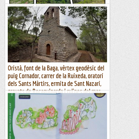
Volta per Galilea (Camí des Ratxó, Font
Nova, Coll des Molí des Vent)
TrailRunningMallorca – Correr por la isla de Mallorca
Oristà, font de la Baga, vèrtex geodèsic del
puig Cornador, carrer de la Ruixeda, oratori
dels Sants Màrtirs, ermita de Sant Nazari,
gravats de Rocaguinarda i ruïnes del mas
de Rocaguinarda
Oristà, vèrtex geodèsic puig Cornador, carrer de la Ruixeda,
oratori dels Sants Màrtirs, Sant Nazari i gravats de
RocaguinardaWikiloc | Ruta Oristà, vèrtex geodèsic puig...
Muntanya