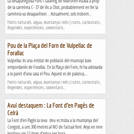
La desapareguda Font i Safareig de Martorell estava a prop
de la carretera C- 37 de Vic a Olot, probablement en fer la
carretera va desaparèixer… Actualment, sols trobem...
Fonts naturals, aigua, muntanya i més | rutes, curiositats,
llegendes, experiències, comentaris…
Pou de la Plaça del Forn de Vulpellac de
Forallac
Vulpellac és una entitat de població del municipi baix
empordanès de Forallac. En la Plaça del Forn, hi ha adossada
a la paret d’una casa el Pou. Aquest es de palanca,...
Fonts naturals, aigua, muntanya i més | rutes, curiositats,
llegendes, experiències, comentaris…
Avui destaquem : La Font d’en Pagès de
Celrà
La Font d’en Pagès la seva deu es troba a la muntanya del
Congost, a uns 300 metres al NO de l’actual font. Anys en rere
brollava uns 12 litres d’aigua per hora....