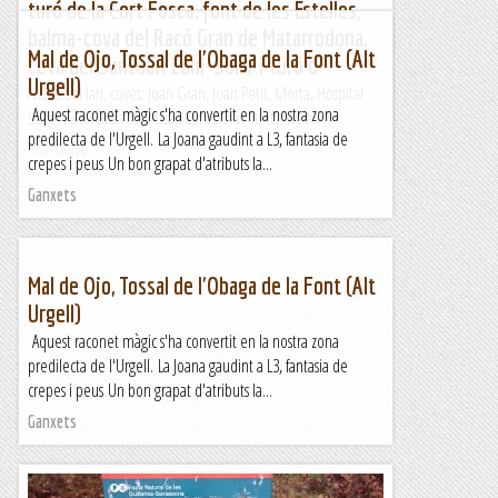
turó de la Cort Fosca, font de les Estelles,
balma-cova del Racó Gran de Matarrodona,
Mal de Ojo, Tossal de l'Obaga de la Font (Alt
cova del Santuari Luni-Solar i turó d
Urgell)
Alzina Sal·lari, coves: Joan Gran, Joan Petit, Morta, Hospital
Aquest raconet màgic s'ha convertit en la nostra zona
Sang, Racó Gran i Santuari Luni-Solar; fonts: Viola i...
predilecta de l'Urgell. La Joana gaudint a L3, fantasia de
Muntanya
crepes i peus Un bon grapat d'atributs la...
Ganxets
Mal de Ojo, Tossal de l'Obaga de la Font (Alt
Urgell)
Aquest raconet màgic s'ha convertit en la nostra zona
predilecta de l'Urgell. La Joana gaudint a L3, fantasia de
crepes i peus Un bon grapat d'atributs la...
Ganxets