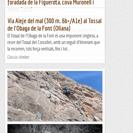
foradada de la Figuerota, cova Muronell i
avenc Local
Aparcament Falconera, La Sabatera, balma d'en Rubí, cova
Via Aleje del mal (300 m. 6b+/A1e) al Tossal
Bosc Màgic, font i foradada de la Figuerota i cova
de l'Obaga de la Font (Oliana)
MuronellAparcament Falconera, La Sabatera, balma d'en
El Tossal de l'Obaga de la Font és una imponent cinglera, a
Rubí,...
recer del Tossal del Coscollet, amb un seguit d'itineraris que
Muntanya
la recorren, tots força verticals, fins i tot...
Classic climber
Fissura Oblicua a la Font Freda.