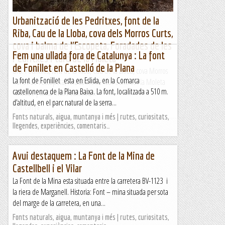
Urbanització de les Pedritxes, font de la
Riba, Cau de la Lloba, cova dels Morros Curts,
cova i balma de l'Escopeta, Foradades de les
Fem una ullada fora de Catalunya : La font
Pedritxes i turó de la Moleta
de Fonillet en Castelló de la Plana
Urb. Pedritxes, font de la Riba, Cau de la Lloba, cova Morros
La font de Fonillet esta en Eslida, en la Comarca
Curts i de l'Escopeta, foradades de les Pedritxes i la Moleta
castellonenca de la Plana Baixa. La font, localitzada a 510 m.
Wikiloc | Ruta Urb. Pedritxes,...
d’altitud, en el parc natural de la serra...
Muntanya
Fonts naturals, aigua, muntanya i més | rutes, curiositats,
llegendes, experiències, comentaris…
Avui destaquem : La Font de la Mina de
Castellbell i el Vilar
La Font de la Mina esta situada entre la carretera BV-1123 i
la riera de Marganell. Historia: Font – mina situada per sota
del marge de la carretera, en una...
Fonts naturals, aigua, muntanya i més | rutes, curiositats,