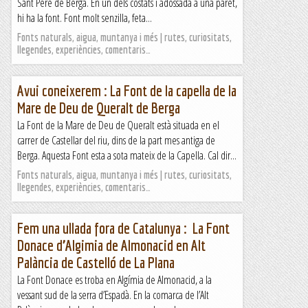
Sant Pere de Berga. En un dels costats i adossada a una paret,
hi ha la font. Font molt senzilla, feta...
Fonts naturals, aigua, muntanya i més | rutes, curiositats,
llegendes, experiències, comentaris…
Avui coneixerem : La Font de la capella de la
Mare de Deu de Queralt de Berga
La Font de la Mare de Deu de Queralt està situada en el
carrer de Castellar del riu, dins de la part mes antiga de
Berga. Aquesta Font esta a sota mateix de la Capella. Cal dir...
Fonts naturals, aigua, muntanya i més | rutes, curiositats,
llegendes, experiències, comentaris…
Fem una ullada fora de Catalunya : La Font
Donace d’Algimia de Almonacid en Alt
Palància de Castelló de La Plana
La Font Donace es troba en Algímia de Almonacid, a la
vessant sud de la serra d’Espadà. En la comarca de l’Alt