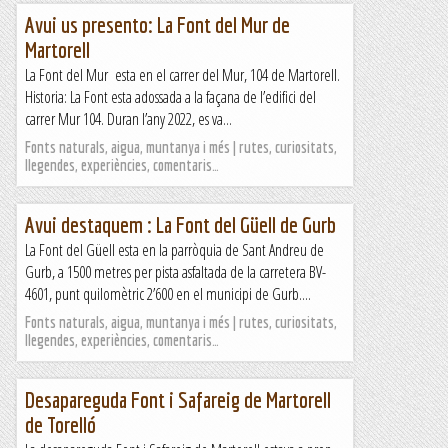
Avui us presento: La Font del Mur de
Martorell
La Font del Mur esta en el carrer del Mur, 104 de Martorell.
Historia: La Font esta adossada a la façana de l’edifici del
carrer Mur 104. Duran l’any 2022, es va...
Fonts naturals, aigua, muntanya i més | rutes, curiositats,
llegendes, experiències, comentaris…
Avui destaquem : La Font del Güell de Gurb
La Font del Güell esta en la parròquia de Sant Andreu de
Gurb, a 1500 metres per pista asfaltada de la carretera BV-
4601, punt quilomètric 2’600 en el municipi de Gurb....
Fonts naturals, aigua, muntanya i més | rutes, curiositats,
llegendes, experiències, comentaris…
Desapareguda Font i Safareig de Martorell
de Torelló