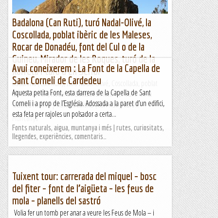
Badalona (Can Ruti), turó Nadal-Olivé, la
Coscollada, poblat ibèric de les Maleses,
Rocar de Donadéu, font del Cul o de la
Guineu, Mirador de les Roques, turó de la
Avui coneixerem : La Font de la Capella de
Xorreta i turó d'en Seriol
Sant Corneli de Cardedeu
Badalona (Can Ruti), turó Nadal-Olivé, Coscollada, poblat
Aquesta petita Font, esta darrera de la Capella de Sant
ibèric Maleses, Rocar de Donadéu i font del Cul o de la
Corneli i a prop de l’Església. Adossada a la paret d’un edifici,
GuineuWikiloc | Ruta Badalona (Can Ruti), turó...
esta feta per rajoles un polsador a certa...
Muntanya
Fonts naturals, aigua, muntanya i més | rutes, curiositats,
llegendes, experiències, comentaris…
Tuixent tour: carrerada del miquel – bosc
del fiter – font de l’aigüeta – les feus de
mola – planells del sastró
Volia fer un tomb per anar a veure les Feus de Mola – i