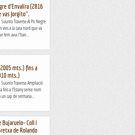
gre d'Envalira (2816
 vas Jorgito".
e Suunto Traverse.Al Pic Negre
s vies a la cara nord que va
ue fem avui l'han...
(2005 mts.) fins a
810 mts.)
ge Suunto Traverse.Ampliació
ia fins a l'Estany sense nom
 un cap de setmana...
 Bujaruelo- Coll i
Bretxa de Rolando