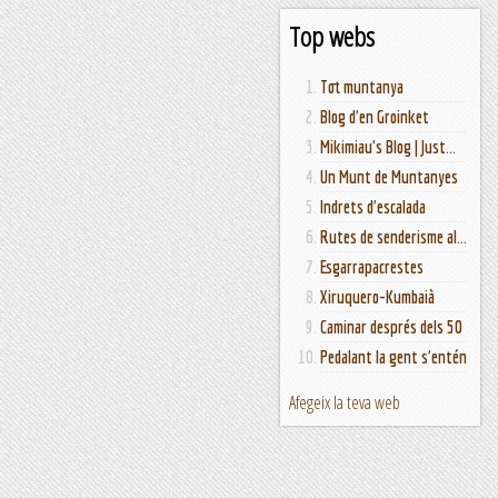
Top webs
Tot muntanya
Blog d'en Groinket
Mikimiau's Blog | Just...
Un Munt de Muntanyes
Indrets d'escalada
Rutes de senderisme al...
Esgarrapacrestes
Xiruquero-Kumbaià
Caminar després dels 50
Pedalant la gent s'entén
Afegeix la teva web