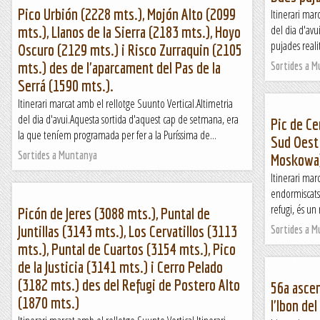
Pico Urbión (2228 mts.), Mojón Alto (2099
Itinerari mar
del dia d'avu
mts.), Llanos de la Sierra (2183 mts.), Hoyo
pujades realit
Oscuro (2129 mts.) i Risco Zurraquin (2105
mts.) des de l'aparcament del Pas de la
Sortides a 
Serrá (1590 mts.).
Itinerari marcat amb el rellotge Suunto Vertical.Altimetria
del dia d'avui.Aquesta sortida d'aquest cap de setmana, era
Pic de Ce
la que teníem programada per fer a la Puríssima de...
Sud Oest 
Sortides a Muntanya
Moskowa
Itinerari mar
endormiscats 
refugi, és un
Picón de Jeres (3088 mts.), Puntal de
Juntillas (3143 mts.), Los Cervatillos (3113
Sortides a 
mts.), Puntal de Cuartos (3154 mts.), Pico
de la Justicia (3141 mts.) i Cerro Pelado
(3182 mts.) des del Refugi de Postero Alto
56a ascen
(1870 mts.)
l'Ibon del