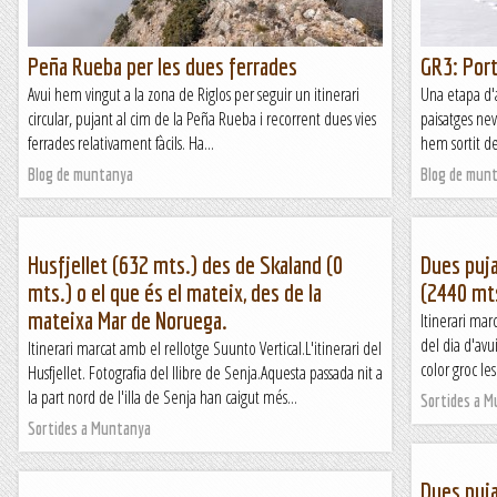
Peña Rueba per les dues ferrades
GR3: Port
Avui hem vingut a la zona de Riglos per seguir un itinerari
Una etapa d'
circular, pujant al cim de la Peña Rueba i recorrent dues vies
paisatges neva
ferrades relativament fàcils. Ha...
hem sortit del
Blog de muntanya
Blog de mun
Husfjellet (632 mts.) des de Skaland (0
Dues puja
mts.) o el que és el mateix, des de la
(2440 mt
mateixa Mar de Noruega.
Itinerari mar
del dia d'avui
Itinerari marcat amb el rellotge Suunto Vertical.L'itinerari del
color groc le
Husfjellet. Fotografia del llibre de Senja.Aquesta passada nit a
la part nord de l'illa de Senja han caigut més...
Sortides a 
Sortides a Muntanya
Dues puj