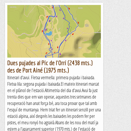
Dues pujades al Pic de l'Orri (2438 mts.)
des de Port Ainé (1975 mts.)
Itinerari d'avui. Fletxa vermella: primera pujada i baixada.
Fletxa lila: segona pujada i baixada.El mateix itinerari marcat
en el plànol de l'estació.Altimetria del dia d'avui.Avui fa just
trenta dies que em van operar, aquestes tres setmanes de
recuperació han anat força bé, ara toca provar que tal amb
l'esquí de muntanya. Hem triat fer un itinerari senzill per una
estació alpina, així després les baixades les podem fer per
pistes, el meu ronyó ho agrairà.Abans de les nou del matí ja
estem a l'aparcament superior (1970 mts.) de l'estació de