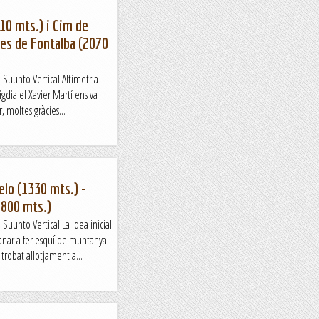
910 mts.) i Cim de
des de Fontalba (2070
e Suunto Vertical.Altimetria
igdia el Xavier Martí ens va
r, moltes gràcies...
lo (1330 mts.) -
1800 mts.)
 Suunto Vertical.La idea inicial
 anar a fer esquí de muntanya
trobat allotjament a...