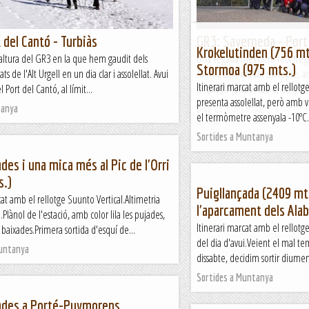
 del Cantó - Turbiàs
GR3: Saverneda - Port
Krokelutinden (756 mts
altura del GR3 en la que hem gaudit dels
Una vegada més hem recorregu
Stormoa (975 mts.)
ts de l'Alt Urgell en un dia clar i assolellat. Avui
Avui l'etapa era tot un repte, a
Itinerari marcat amb el rellotge
 Port del Cantó, al límit...
desnivell considerable, de més 
presenta assolellat, però amb ven
tanya
Blog de muntanya
el termòmetre assenyala -10ºC. 
Sortides a Muntanya
des i una mica més al Pic de l'Orri
s.)
Puigllançada (2409 mt
cat amb el rellotge Suunto Vertical.Altimetria
l'aparcament dels Ala
.Plànol de l'estació, amb color lila les pujades,
Itinerari marcat amb el rellotg
s baixades.Primera sortida d'esquí de...
del dia d'avui.Veient el mal tem
Muntanya
dissabte, decidim sortir diumenge
Sortides a Muntanya
ades a Porté-Puymorens.