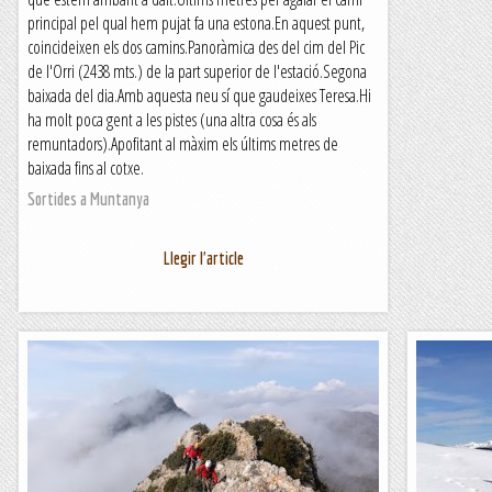
principal pel qual hem pujat fa una estona.En aquest punt,
coincideixen els dos camins.Panoràmica des del cim del Pic
de l'Orri (2438 mts.) de la part superior de l'estació.Segona
baixada del dia.Amb aquesta neu sí que gaudeixes Teresa.Hi
ha molt poca gent a les pistes (una altra cosa és als
remuntadors).Apofitant al màxim els últims metres de
baixada fins al cotxe.
Sortides a Muntanya
Llegir l'article