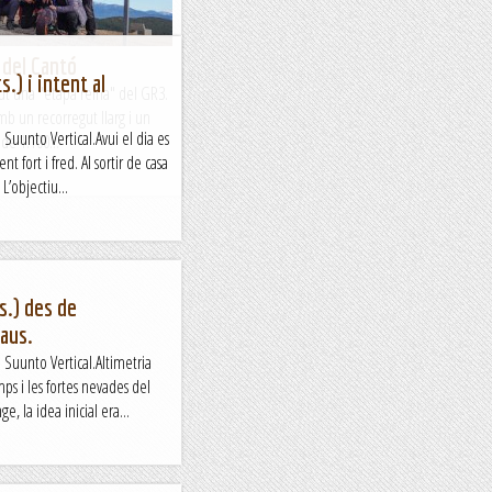
 del Cantó
.) i intent al
t una "etapa reina" del GR3.
mb un recorregut llarg i un
 Suunto Vertical.Avui el dia es
de 1.100...
t fort i fred. Al sortir de casa
L’objectiu...
s.) des de
baus.
e Suunto Vertical.Altimetria
ps i les fortes nevades del
, la idea inicial era...