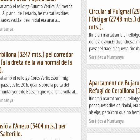
cat amb el rellotge Suunto Vertical.Altimetria
Circular al Puigmal (2
i. Al plànol de l'estació, he marcat les dues
l'Ortigar (2748 mts.) 
zades avui.La idea inicial era anar a...
mts.).
Muntanya
Itinerari marcat amb el rellotg
del dia d'avui.El divendres al m
passar el track d'aquesta circula
rbillona (3247 mts.) pel corredor
Sortides a Muntanya
(a la dreta de la via normal de la
).
cat amb el rellotge Coros Vertix.Estem mig
Aparcament de Bujarue
passades les 20 h, quan s'obre la porta del
Refugi de Cerbillona (
 muntanyenc de Beasain que va a fer la volta al...
Itinerari marcat amb el rellotge
Muntanya
per aquests dies de Nadal, era
als Alps, però com que no hem 
Sortides a Muntanya
sió a l'Aneto (3404 mts.) per
 Salterillo.