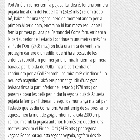
Port Ainé on comencem la pujada. La idea és fer una primera
pujada fins al cim del Pic de l'Orri (2438 mts.) i si em trobo
bé, baixar i fer una segona, però de moment anem per la
primera.Al ser d'hora, encara no hi han massa esquiadors i
fem la primera pujada pel Barranc del Comalforn. Arribem a
la part superior de l'estació i continuem uns metres més fins
al Pic de l'Orri (2438 mts.) on bufa una mica de vent, ens
protegim darrere d'un edifici que hi ha al costat de les
antenes i aprofitem per menjar una mica.Iniciem la primera
baixada per la pista de l'Olla fins a la part central on
continuem per la Gall Fer amb una mica més d'inclinació. La
neu està magnífica i això ens permet gaudir d'una gran
baixada fins a la part inferior de l'estació (1970 mts.) on
parem a posar les pells per iniciar la segona pujada.Aquesta
pujada la fem per l'itinerari d'esquí de muntanya marcat per
l'estació que es diu Comalforn. Va entremig dels arbres i amb
aquesta neu fa molt de goig, arribem a la cota 2300 on ja
coincidim amb la pujada anterior. Només ens queden uns
metres i assolim el Pic de l'Orri (2438 mts.) per segona
vegada.Per baixar aquesta segona vegada, agafem des de