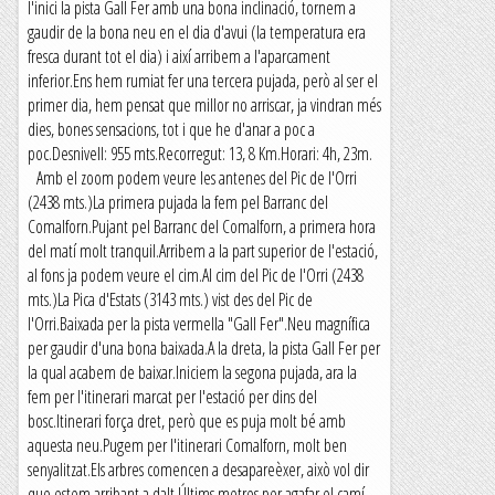
l'inici la pista Gall Fer amb una bona inclinació, tornem a
gaudir de la bona neu en el dia d'avui (la temperatura era
fresca durant tot el dia) i així arribem a l'aparcament
inferior.Ens hem rumiat fer una tercera pujada, però al ser el
primer dia, hem pensat que millor no arriscar, ja vindran més
dies, bones sensacions, tot i que he d'anar a poc a
poc.Desnivell: 955 mts.Recorregut: 13, 8 Km.Horari: 4h, 23m.
Amb el zoom podem veure les antenes del Pic de l'Orri
(2438 mts.)La primera pujada la fem pel Barranc del
Comalforn.Pujant pel Barranc del Comalforn, a primera hora
del matí molt tranquil.Arribem a la part superior de l'estació,
al fons ja podem veure el cim.Al cim del Pic de l'Orri (2438
mts.)La Pica d'Estats (3143 mts.) vist des del Pic de
l'Orri.Baixada per la pista vermella "Gall Fer".Neu magnífica
per gaudir d'una bona baixada.A la dreta, la pista Gall Fer per
la qual acabem de baixar.Iniciem la segona pujada, ara la
fem per l'itinerari marcat per l'estació per dins del
bosc.Itinerari força dret, però que es puja molt bé amb
aquesta neu.Pugem per l'itinerari Comalforn, molt ben
senyalitzat.Els arbres comencen a desapareèxer, això vol dir
que estem arribant a dalt.Últims metres per agafar el camí