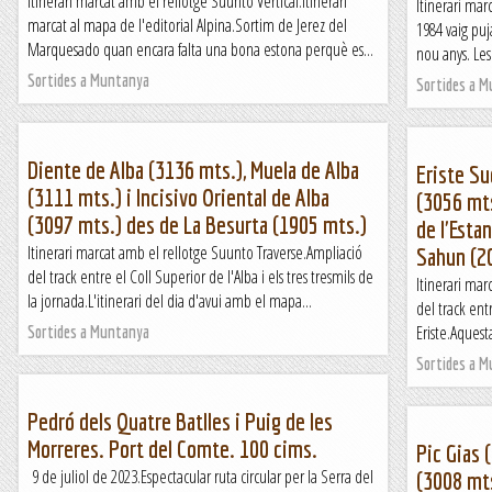
Itinerari marcat amb el rellotge Suunto Vertical.Itinerari
Itinerari mar
marcat al mapa de l'editorial Alpina.Sortim de Jerez del
1984 vaig puj
Marquesado quan encara falta una bona estona perquè es...
nou anys. Les
Sortides a Muntanya
Sortides a 
Diente de Alba (3136 mts.), Muela de Alba
Eriste Su
(3111 mts.) i Incisivo Oriental de Alba
(3056 mts
(3097 mts.) des de La Besurta (1905 mts.)
de l'Esta
Itinerari marcat amb el rellotge Suunto Traverse.Ampliació
Sahun (2
del track entre el Coll Superior de l'Alba i els tres tresmils de
Itinerari mar
la jornada.L'itinerari del dia d'avui amb el mapa...
del track ent
Eriste.Aquesta
Sortides a Muntanya
Sortides a 
Pedró dels Quatre Batlles i Puig de les
Morreres. Port del Comte. 100 cims.
Pic Gias 
9 de juliol de 2023.Espectacular ruta circular per la Serra del
(3008 mts