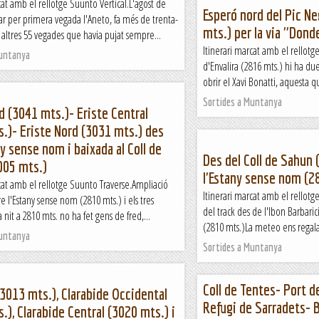
cat amb el rellotge Suunto Vertical.L'agost de
Esperó nord del Pic Ne
ar per primera vegada l'Aneto, fa més de trenta-
mts.) per la via "Donde
 altres 55 vegades que havia pujat sempre...
Itinerari marcat amb el rellotg
Muntanya
d'Envalira (2816 mts.) hi ha due
obrir el Xavi Bonatti, aquesta q
Sortides a Muntanya
d (3041 mts.)- Eriste Central
.)- Eriste Nord (3031 mts.) des
ny sense nom i baixada al Coll de
Des del Coll de Sahun 
005 mts.)
l'Estany sense nom (2
cat amb el rellotge Suunto Traverse.Ampliació
Itinerari marcat amb el rellot
re l'Estany sense nom (2810 mts.) i els tres
del track des de l'Ibon Barbaric
 nit a 2810 mts. no ha fet gens de fred,...
(2810 mts.)La meteo ens regala
Muntanya
Sortides a Muntanya
Coll de Tentes- Port de
(3013 mts.), Clarabide Occidental
Refugi de Sarradets- 
.), Clarabide Central (3020 mts.) i