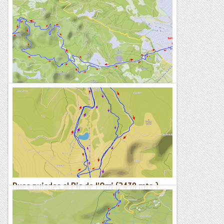
Puig de les Agulles (552 mts.) des de Gavà.
Itinerari marcat amb el rellotge Suunto Traverse.Altimetria
del dia d'avui.Continuem una setmana més sense poder
entrenar, a veure què em diagnostica el pneumòleg amb...
Sortides a Muntanya
Dues pujades al Pic de l'Orri (2438 mts.)
des de Port Ainé (1975 mts.)
Itinerari d'avui. Fletxa vermella: primera pujada i baixada.
Fletxa lila: segona pujada i baixada.El mateix itinerari marcat