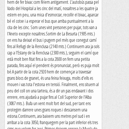
hem de fer bivac com fèiem antigament. L'autobús passa pel
Vado del Hospital a les cinc del matí, nosaltres a les quatre ja
estem en peu, una mica d'esmorzar, recollir el bivac, aparcar
bé el cotxe i a esperar el bus que arriba puntualment a la
cita de les cinc. Som unes vint persones per pujar, tots van a
l'Aneto excepte nosaltres.Sortim de La Besurta (1905 mts.)
on ens ha deixat el bus i pugem pel més que conegut camí
fins al Refugi de la Renclusa (2140 mts.) Continuem ara ja sols
cap a l'Estany de la Renclusa (2300 mts.), seguim el camí que
està molt ben fitat fins a la cota 2800 on fem una petita
parada, fins aquí el pendent és pronunciat, però es puja molt
bé.A partir de la cota 2920 hem de començar a travessar
grans blocs de granet, és una feina feixuga, molts d'ells es
mouen i vas tota l'estona en tensió. Finalment, ens situem al
peu del coll on una tartera, és a dir un pas endavant i dos
enrere, ens ajudarà a pujar fins al Coll Superior de l'Alba
(3087 mts.). Bufa un vent molt fort del sud, per tant ens
protegim darrere unes grans roques i descansem una
estona.Continuem, ara baixem uns metres pel sud i en
arribar a la cota 3050, franquegem per la part inferior els tres
cims que volem fer avui. Primer deixem enrere la Muela de