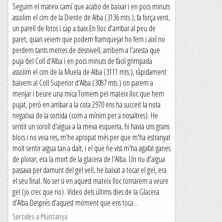
Seguim el mateix camí que acabo de baixar i en pocs minuts
assolim el cim de la Diente de Alba (3136 mts.), fa força vent,
un parell de fotos i cap a baix.En lloc d'arribar al peu de
paret, quan veiem que podem framquejar ho fem i així no
perdem tants metres de desnivell, arribem a l'aresta que
puja del Coll d'Alba i en pocs minuts de fàcil grimpada
assolim el cim de la Muela de Alba (3111 mts.), ràpidament
baixem al Coll Superior d'Alba (3087 mts.) on parem a
menjar i beure una mica.Tornem pel mateix lloc que hem
pujat, però en arribar a la cota 2970 ens ha succeït la nota
negativa de la sortida (com a mínim per a nosaltres). He
sentit un soroll d'aigua a la meva esquerra, hi havia uns grans
blocs i no veia res, m'he apropat més per que m'ha estranyat
molt sentir aigua tan a dalt, i el que he vist m'ha agafat ganes
de plorar, era la mort de la glacera de l'Alba. Un riu d'aigua
passava per damunt del gel vell, he baixat a tocar el gel, era
el seu final. No ser si en aquest mateix lloc tornarem a veure
gel (jo crec que no). Video dels últims dies de la Glacera
d'Alba.Després d'aquest moment que ens toca...
Sortides a Muntanya