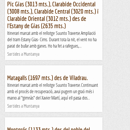
Pic Gias (3013 mts.), Clarabide Occidental
(3008 mts.), Clarabide Central (3020 mts.) i
Clarabide Oriental (3012 mts.) des de
l'Estany de Gias (2635 mts.)
Itinerari marcat amb el rellotge Suunto Traverse.Ampliació
del tram Estany Gias- Cims. Durant tota la nit, el vent no ha
parat de bufar amb ganes. Ho ha fet a rafegues,...
Sortides a Muntanya
Matagalls (1697 mts.) des de Viladrau.
Itinerari marcat amb el rellotge Suunto Traverse.Continuant
amb el procés de recuperació, avui pugem un graó més i
marxo al "gimnàs" del Xavier Martí, aquí ell passa dos...
Sortides a Muntanya
Montgrós (1133 mts.) des del poble del