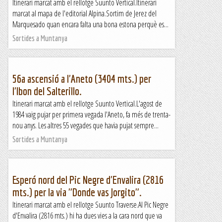
Itinerari marcat amb el rellotge Suunto Vertical.Itinerari
marcat al mapa de l'editorial Alpina.Sortim de Jerez del
Marquesado quan encara falta una bona estona perquè es...
Sortides a Muntanya
56a ascensió a l'Aneto (3404 mts.) per
l'Ibon del Salterillo.
Itinerari marcat amb el rellotge Suunto Vertical.L'agost de
1984 vaig pujar per primera vegada l'Aneto, fa més de trenta-
nou anys. Les altres 55 vegades que havia pujat sempre...
Sortides a Muntanya
Esperó nord del Pic Negre d'Envalira (2816
mts.) per la via "Donde vas Jorgito".
Itinerari marcat amb el rellotge Suunto Traverse.Al Pic Negre
d'Envalira (2816 mts.) hi ha dues vies a la cara nord que va