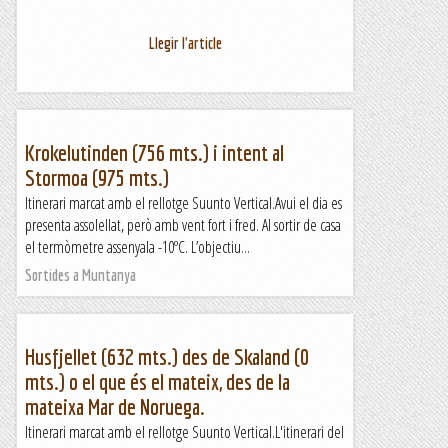
Llegir l'article
Krokelutinden (756 mts.) i intent al
Stormoa (975 mts.)
Itinerari marcat amb el rellotge Suunto Vertical.Avui el dia es
presenta assolellat, però amb vent fort i fred. Al sortir de casa
el termòmetre assenyala -10ºC. L’objectiu...
Sortides a Muntanya
Husfjellet (632 mts.) des de Skaland (0
mts.) o el que és el mateix, des de la
mateixa Mar de Noruega.
Itinerari marcat amb el rellotge Suunto Vertical.L'itinerari del