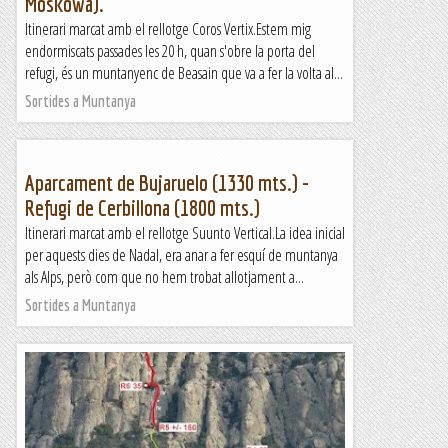
Moskowa).
Itinerari marcat amb el rellotge Coros Vertix.Estem mig
endormiscats passades les 20 h, quan s'obre la porta del
refugi, és un muntanyenc de Beasain que va a fer la volta al...
Sortides a Muntanya
Aparcament de Bujaruelo (1330 mts.) -
Refugi de Cerbillona (1800 mts.)
Itinerari marcat amb el rellotge Suunto Vertical.La idea inicial
per aquests dies de Nadal, era anar a fer esquí de muntanya
als Alps, però com que no hem trobat allotjament a...
Sortides a Muntanya