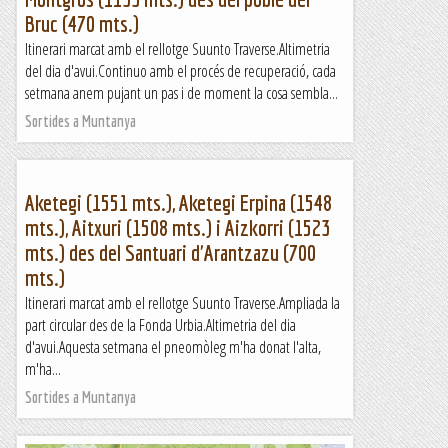
Bruc (470 mts.)
Itinerari marcat amb el rellotge Suunto Traverse.Altimetria
del dia d'avui.Continuo amb el procés de recuperació, cada
setmana anem pujant un pas i de moment la cosa sembla...
Sortides a Muntanya
Aketegi (1551 mts.), Aketegi Erpina (1548
mts.), Aitxuri (1508 mts.) i Aizkorri (1523
mts.) des del Santuari d'Arantzazu (700
mts.)
Itinerari marcat amb el rellotge Suunto Traverse.Ampliada la
part circular des de la Fonda Urbia.Altimetria del dia
d'avui.Aquesta setmana el pneomòleg m'ha donat l'alta,
m'ha...
Sortides a Muntanya