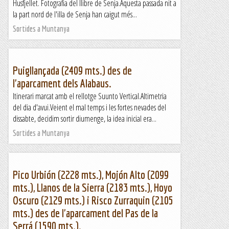
Husfjellet. Fotografia del llibre de Senja.Aquesta passada nit a
la part nord de l'illa de Senja han caigut més...
Sortides a Muntanya
Puigllançada (2409 mts.) des de
l'aparcament dels Alabaus.
Itinerari marcat amb el rellotge Suunto Vertical.Altimetria
del dia d'avui.Veient el mal temps i les fortes nevades del
dissabte, decidim sortir diumenge, la idea inicial era...
Sortides a Muntanya
Pico Urbión (2228 mts.), Mojón Alto (2099
mts.), Llanos de la Sierra (2183 mts.), Hoyo
Oscuro (2129 mts.) i Risco Zurraquin (2105
mts.) des de l'aparcament del Pas de la
Serrá (1590 mts.).