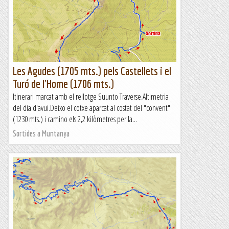
Les Agudes (1705 mts.) pels Castellets i el
Turó de l'Home (1706 mts.)
Itinerari marcat amb el rellotge Suunto Traverse.Altimetria
del dia d'avui.Deixo el cotxe aparcat al costat del "convent"
(1230 mts.) i camino els 2,2 kilòmetres per la...
Sortides a Muntanya