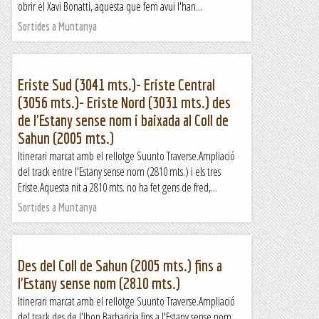
obrir el Xavi Bonatti, aquesta que fem avui l'han...
Sortides a Muntanya
Eriste Sud (3041 mts.)- Eriste Central
(3056 mts.)- Eriste Nord (3031 mts.) des
de l'Estany sense nom i baixada al Coll de
Sahun (2005 mts.)
Itinerari marcat amb el rellotge Suunto Traverse.Ampliació
del track entre l'Estany sense nom (2810 mts.) i els tres
Eriste.Aquesta nit a 2810 mts. no ha fet gens de fred,...
Sortides a Muntanya
Des del Coll de Sahun (2005 mts.) fins a
l'Estany sense nom (2810 mts.)
Itinerari marcat amb el rellotge Suunto Traverse.Ampliació
del track des de l'Ibon Barbaricia fins a l'Estany sense nom