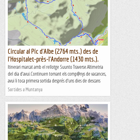
Circular al Pic d'Albe (2764 mts.) des de
l'Hospitalet-près-l'Andorre (1430 mts.).
Itinerari marcat amb el rellotge Suunto Traverse.Altimetria
del dia d'avui.Continuen tornant els comp@nys de vacances,
avui li toca primera sortida després d'uns dies de descans
Sortides a Muntanya