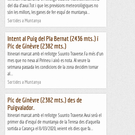
del dia d'avui.Tot i que les previsions meteorològiques no
són les millors, les ganes de fer esquí de muntanya...
Sortides a Muntanya
Intent al Puig del Pla Bernat (2436 mts.) i
Pic de Ginèvre (2382 mts.)
Itinerari marcat amb el rellotge Suunto Traverse.Fa més d'un
mes que no neva al Pirineu i això es nota. Al veure la
setmana passada les condicions de la zona decidim tornar
al...
Sortides a Muntanya
Pic de Ginèvre (2382 mts.) des de
Puigvalador.
Itinerari marcat amb el rellotge Suunto Traverse.Avui serà el
primer dia d'esquí de muntanya de la Teresa des d'aquella
sortida a Carança el 8/03/2020, veient els dies que fa...