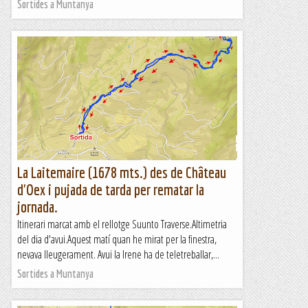
Sortides a Muntanya
La Laitemaire (1678 mts.) des de Château
d'Oex i pujada de tarda per rematar la
jornada.
Itinerari marcat amb el rellotge Suunto Traverse.Altimetria
del dia d'avui.Aquest matí quan he mirat per la finestra,
nevava lleugerament. Avui la Irene ha de teletreballar,...
Sortides a Muntanya