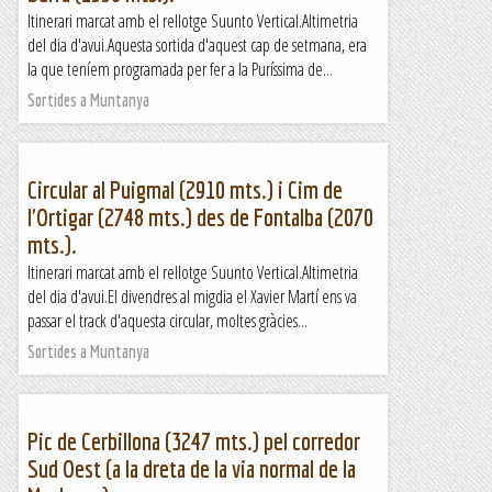
Itinerari marcat amb el rellotge Suunto Vertical.Altimetria
del dia d'avui.Aquesta sortida d'aquest cap de setmana, era
la que teníem programada per fer a la Puríssima de...
Sortides a Muntanya
Circular al Puigmal (2910 mts.) i Cim de
l'Ortigar (2748 mts.) des de Fontalba (2070
mts.).
Itinerari marcat amb el rellotge Suunto Vertical.Altimetria
del dia d'avui.El divendres al migdia el Xavier Martí ens va
passar el track d'aquesta circular, moltes gràcies...
Sortides a Muntanya
Pic de Cerbillona (3247 mts.) pel corredor
Sud Oest (a la dreta de la via normal de la