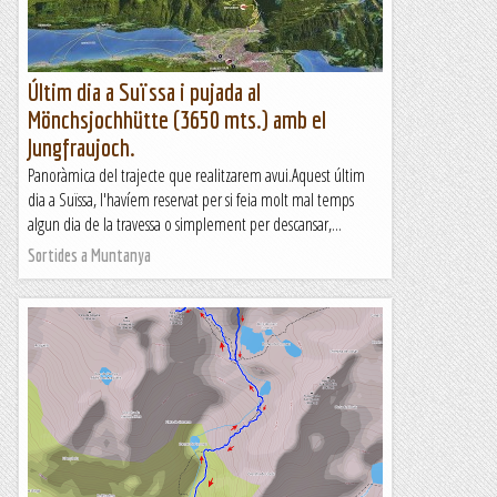
Últim dia a Suïssa i pujada al
Mönchsjochhütte (3650 mts.) amb el
Jungfraujoch.
Panoràmica del trajecte que realitzarem avui.Aquest últim
dia a Suïssa, l'havíem reservat per si feia molt mal temps
algun dia de la travessa o simplement per descansar,...
Sortides a Muntanya