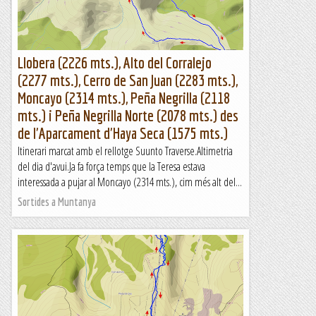
Sortides a Muntanya
Llobera (2226 mts.), Alto del Corralejo
(2277 mts.), Cerro de San Juan (2283 mts.),
Moncayo (2314 mts.), Peña Negrilla (2118
mts.) i Peña Negrilla Norte (2078 mts.) des
de l'Aparcament d'Haya Seca (1575 mts.)
Itinerari marcat amb el rellotge Suunto Traverse.Altimetria
del dia d'avui.Ja fa força temps que la Teresa estava
interessada a pujar al Moncayo (2314 mts.), cim més alt del...
Sortides a Muntanya