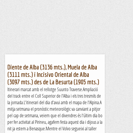
Diente de Alba (3136 mts.), Muela de Alba
(3111 mts.) i Incisivo Oriental de Alba
(3097 mts.) des de La Besurta (1905 mts.)
Itinerari marcat amb el rellotge Suunto Traverse.Ampliació
del track entre el Coll Superior de l'Alba i els tres tresmils de
la jornada.L'itinerari del dia d'avui amb el mapa de l'Alpina.A
mitja setmana el pronòstic meteorològic va canviant a pitjor
pel cap de setmana, veiem que el divendres és l'últim dia bo
per fer activitat al Pirineu, agafem festa aquest dia i dijous a la
nit ja estem a Benasque.Mentre el Volvo segueixi al taller