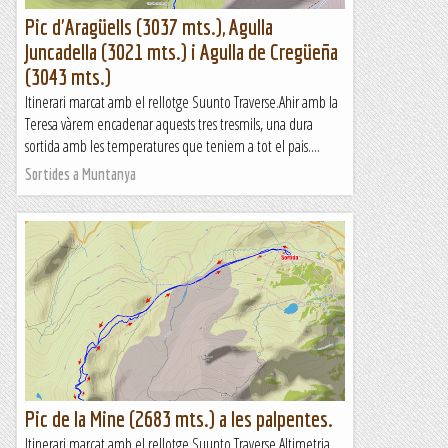
Pic d'Aragüells (3037 mts.), Agulla
Juncadella (3021 mts.) i Agulla de Cregüeña
(3043 mts.)
Itinerari marcat amb el rellotge Suunto Traverse.Ahir amb la
Teresa vàrem encadenar aquests tres tresmils, una dura
sortida amb les temperatures que teniem a tot el pais....
Sortides a Muntanya
Pic de la Mine (2683 mts.) a les palpentes.
Itinerari marcat amb el rellotge Suunto Traverse.Altimetria