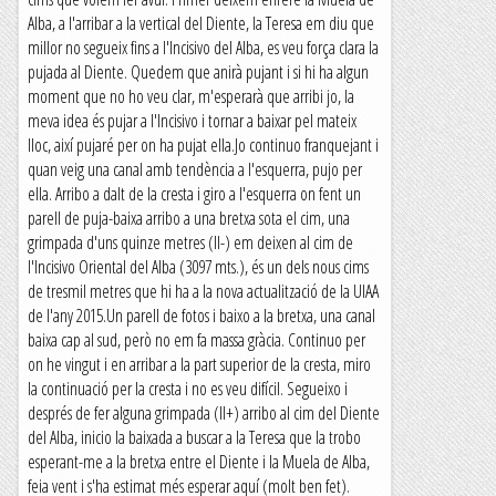
Alba, a l'arribar a la vertical del Diente, la Teresa em diu que
millor no segueix fins a l'Incisivo del Alba, es veu força clara la
pujada al Diente. Quedem que anirà pujant i si hi ha algun
moment que no ho veu clar, m'esperarà que arribi jo, la
meva idea és pujar a l'Incisivo i tornar a baixar pel mateix
lloc, així pujaré per on ha pujat ella.Jo continuo franquejant i
quan veig una canal amb tendència a l'esquerra, pujo per
ella. Arribo a dalt de la cresta i giro a l'esquerra on fent un
parell de puja-baixa arribo a una bretxa sota el cim, una
grimpada d'uns quinze metres (II-) em deixen al cim de
l'Incisivo Oriental del Alba (3097 mts.), és un dels nous cims
de tresmil metres que hi ha a la nova actualització de la UIAA
de l'any 2015.Un parell de fotos i baixo a la bretxa, una canal
baixa cap al sud, però no em fa massa gràcia. Continuo per
on he vingut i en arribar a la part superior de la cresta, miro
la continuació per la cresta i no es veu difícil. Segueixo i
després de fer alguna grimpada (II+) arribo al cim del Diente
del Alba, inicio la baixada a buscar a la Teresa que la trobo
esperant-me a la bretxa entre el Diente i la Muela de Alba,
feia vent i s'ha estimat més esperar aquí (molt ben fet).