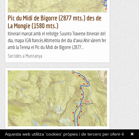
Pic du Midi de Bigorre (2877 mts.) des de
La Mongie (1580 mts.)
Itinerari marcat amb el rellotge Suunto Traverse.Itinerari del
dia, mapa IGN francès.Altimetria del dia d'avui.Ahir vàrem fer
amb la Teresa el Pic du Midi de Bigorre (2877...
Sortides a Muntanya
53a ascensió a l'Aneto (3404 mts.) per
Aquesta web utilitza 'cookies' pròpies i de tercers per oferir-li
✖