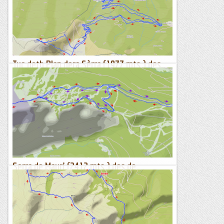
en el plànol de l'estació.Altimetria del dia...
Sortides a Muntanya
Tuc deth Plan dera Sèrra (1977 mts.) des
del Col du Portillon (1293 mts.)
Itinerari marcat amb el rellotge Suunto Traverse.La feina
principal d'aquestes darreres nits a l'arribar a casa després de
treballar, ha estat mirar de buscar algun lloc al...
Sortides a Muntanya
Serra de Mauri (2412 mts.) des de
l'aparcament de Formiguères (1740 mts.)
Itinerari marcat amb el rellotge Suunto Traverse, la fletxa lila
és la segona pujada.Altimetria del dia d'avui.Arribem ahir al
migdia a casa provinents del Moncayo (2314...