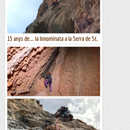
aquest any hem tingut diferents baixes no podia faltar la
nostra sortida anual, i ja en portem unes quantes
El blog del Miquel, de roca en roca.
15 anys de... la Innominata a la Serra de St.
Joan.
Actualment el tinc una mica abandonat, però durant una
bona temporada la Serra de Sant Joan a Montanisell va ser
un terreny de joc excelent per escalar-hi, avui fa 15anys
vam...
Romàntic Guerrer
Escletxa del Moro o Cova de Sant Jeroni
L'Escletxa del Moro és un indret singular de Montserat. Es
tracta d'una cavitat dintre d'una gran fisura entre roques, al
peu de la Paret de l'Aeri. Tot i que...