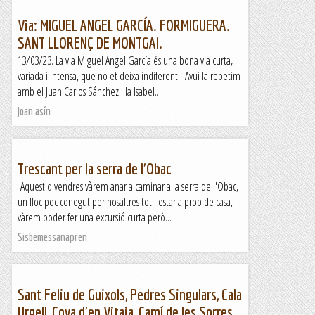
Via: MIGUEL ANGEL GARCÍA. FORMIGUERA.
SANT LLORENÇ DE MONTGAI.
13/03/23. La via Miguel Angel García és una bona via curta,
variada i intensa, que no et deixa indiferent. Avui la repetim
amb el Juan Carlos Sánchez i la Isabel...
Joan asín
Trescant per la serra de l'Obac
Aquest divendres vàrem anar a caminar a la serra de l'Obac,
un lloc poc conegut per nosaltres tot i estar a prop de casa, i
vàrem poder fer una excursió curta però...
Sisbemessanapren
Sant Feliu de Guixols, Pedres Singulars, Cala
Urgell, Cova d'en Vitaia, Camí de les Sorres