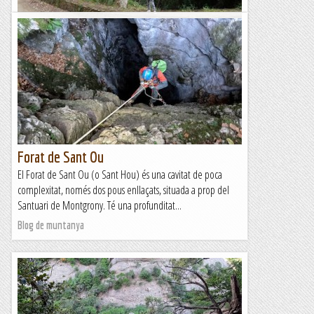
Escursió a Sant Ramon (Montbaig)
El Montbaig o cim de Sant Ramon, és una petita muntanya
de només 292 metres d'altitud, situada al costat de Sant Boi
de Llobregat. Tot i que és una muntanya...
Blog de muntanya
Forat de Sant Ou
El Forat de Sant Ou (o Sant Hou) és una cavitat de poca
complexitat, només dos pous enllaçats, situada a prop del
Santuari de Montgrony. Té una profunditat...
Blog de muntanya