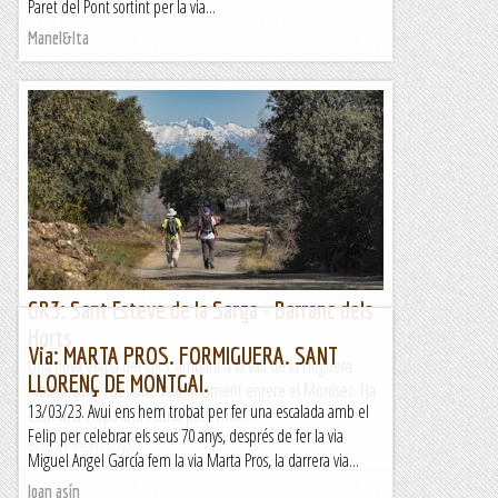
Paret del Pont sortint per la via...
Manel&Ita
GR3: Sant Esteve de la Sarga - Barranc dels
Horts
Via: MARTA PROS. FORMIGUERA. SANT
Una nova etapa del GR3, arribant a la vall de la Noguera
LLORENÇ DE MONTGAI.
Ribagorçana i deixant definitivament enrere el Montsec. Ha
13/03/23. Avui ens hem trobat per fer una escalada amb el
estat una etapa fàcil i curta però molt...
Felip per celebrar els seus 70 anys, després de fer la via
Blog de muntanya
Miguel Angel García fem la via Marta Pros, la darrera via...
Joan asín