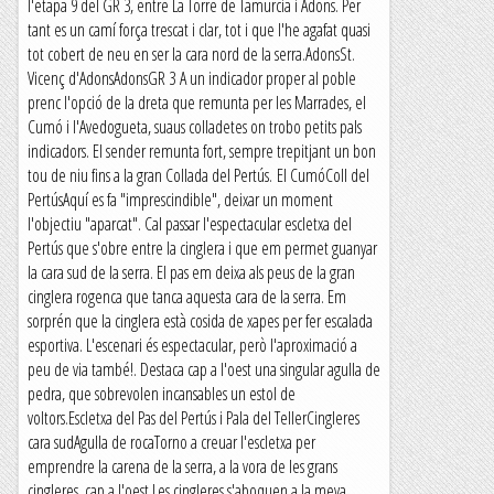
l'etapa 9 del GR 3, entre La Torre de Tamurcia i Adons. Per
tant es un camí força trescat i clar, tot i que l'he agafat quasi
tot cobert de neu en ser la cara nord de la serra.AdonsSt.
Vicenç d'AdonsAdonsGR 3 A un indicador proper al poble
prenc l'opció de la dreta que remunta per les Marrades, el
Cumó i l'Avedogueta, suaus colladetes on trobo petits pals
indicadors. El sender remunta fort, sempre trepitjant un bon
tou de niu fins a la gran Collada del Pertús. El CumóColl del
PertúsAquí es fa "imprescindible", deixar un moment
l'objectiu "aparcat". Cal passar l'espectacular escletxa del
Pertús que s'obre entre la cinglera i que em permet guanyar
la cara sud de la serra. El pas em deixa als peus de la gran
cinglera rogenca que tanca aquesta cara de la serra. Em
sorprén que la cinglera està cosida de xapes per fer escalada
esportiva. L'escenari és espectacular, però l'aproximació a
peu de via també!. Destaca cap a l'oest una singular agulla de
pedra, que sobrevolen incansables un estol de
voltors.Escletxa del Pas del Pertús i Pala del TellerCingleres
cara sudAgulla de rocaTorno a creuar l'escletxa per
emprendre la carena de la serra, a la vora de les grans
cingleres, cap a l'oest.Les cingleres s'aboquen a la meva