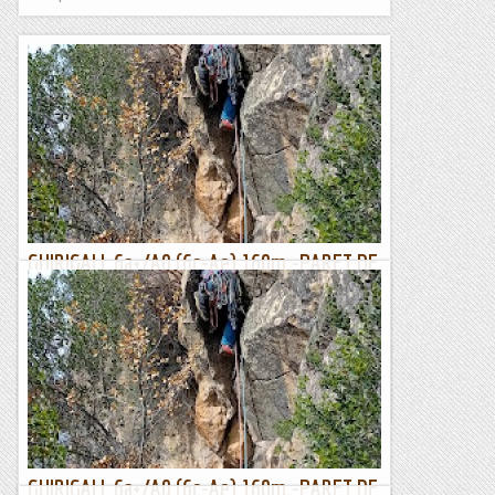
GUIRIGALL 6a+/A0 (6c-Ae) 160m.-PARET DE
L'OS- SANT LLORENÇ DE MONTGAI
L’altre dia si em punxen no em treuen sang . Com marquen
les tradicions a cal Gall divendres a tres quarts de quinze la
gent desperta i comença a demanar allò típic...
Lo gall
GUIRIGALL 6a+/A0 (6c-Ae) 160m.-PARET DE