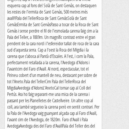
esquerra cap al fons del Solà de Sant Gervàs, on destaquen
les restes de l'ermita de Sant Gervàs, 500 metres més
avall!!Pala del TellerRoca de Sant GervàsSolà de Sant
GervàsErmita de Sant GervàsPasso a tocar de la Roca de Sant
Gervàs i sense perdre el fil de l'esmolada carena faig cim a la
Pala del Teller, a 1889m. Un magnífic contrast entre el gran
pendent de la cara nord i l'esfereïdor tallat de roca de la cara
sud d'aquesta serra. Cap a l'oest la Roca del Migdia i la
carena que s'aboca al Pantà d'Escales. A l'est, i com la Pala,
perfectament retallada a la carena, l'Avedoga d'Adons i
l'avantcim del Faro d'Avall. Al nord, espectacular, tot el
Pirineu cobert d'un mantell de neu, destacant per sobre de
tot l'Aneto.Pala del TellerCim Pala del TellerRoca del
MigdiaAvedoga d'AdonsL'AnetoCal tornar cap al Coll del
Pertús. Ara ho faig separant-me una mica de la carena i
passant per les Planelletes de Castellveire. Un altre cop al
coll, ara també segueixo la carena però en sentit contrari. Per
la Pala de l'Avedoga vaig guanyant alçada cap al Faro d'Avall,
l'avant cim de l'Avedoga, de 1820m. Faro d'Avall i Pala
AvedogaAvedoga des del Faro d'AvallPala del Teller des del