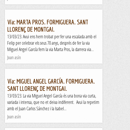
Via: MARTA PROS. FORMIGUERA. SANT
LLORENÇ DE MONTGAI.
13/03/23. Avui ens hem trobat per fer una escalada amb el
Felip per celebrar els seus 70 anys, després de fer la via
Miguel Angel García fem la via Marta Pros, la darrera via...
Joan asín
Via: MIGUEL ANGEL GARCÍA. FORMIGUERA.
SANT LLORENÇ DE MONTGAI.
13/03/23. La via Miguel Angel García és una bona via curta,
variada i intensa, que no et deixa indiferent. Avui la repetim
amb el Juan Carlos Sánchez i la Isabel...
Joan asín