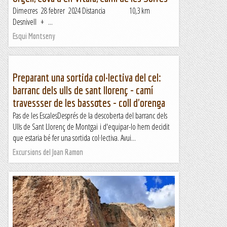
Dimecres 28 febrer 2024 Distancia 10,3 km
Desnivell + ...
Esqui Montseny
Preparant una sortida col·lectiva del cel:
barranc dels ulls de sant llorenç - camí
travessser de les bassotes - coll d'orenga
Pas de les EscalesDesprés de la descoberta del barranc dels
Ulls de Sant Llorenç de Montgai i d'equipar-lo hem decidit
que estaria bé fer una sortida col·lectiva. Avui...
Excursions del Joan Ramon