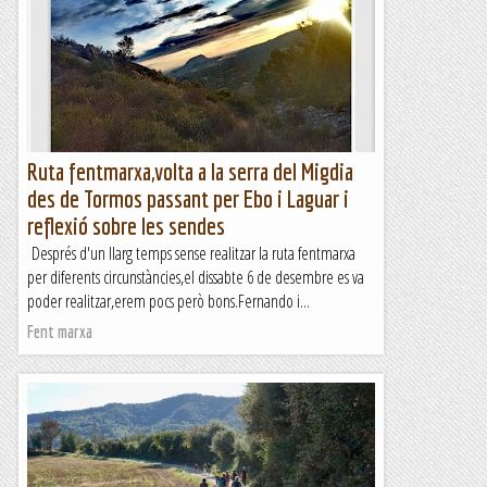
Ruta fentmarxa,volta a la serra del Migdia
des de Tormos passant per Ebo i Laguar i
reflexió sobre les sendes
Després d'un llarg temps sense realitzar la ruta fentmarxa
per diferents circunstàncies,el dissabte 6 de desembre es va
poder realitzar,erem pocs però bons.Fernando i...
Fent marxa