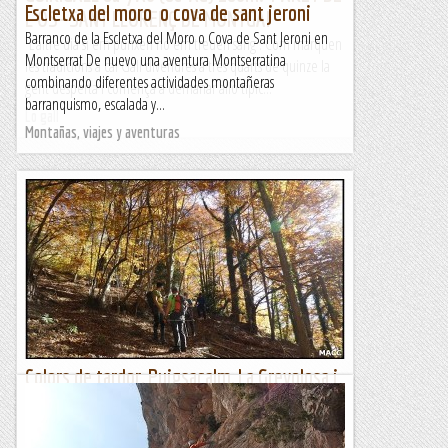
Escletxa del moro o cova de sant jeroni
L'OS- SANT LLORENÇ DE MONTGAI
Barranco de la Escletxa del Moro o Cova de Sant Jeroni en
L’altre dia si em punxen no em treuen sang . Com marquen
Montserrat De nuevo una aventura Montserratina
les tradicions a cal Gall divendres a tres quarts de quinze la
combinando diferentes actividades montañeras
gent desperta i comença a demanar allò típic...
barranquismo, escalada y...
Lo gall
Montañas, viajes y aventuras
Colors de tardor, Puigsacalm, La Grevolosa i
Serra de Llancers.
Descripció del recorregut.Sortida del 18/11/2023.Tot i que