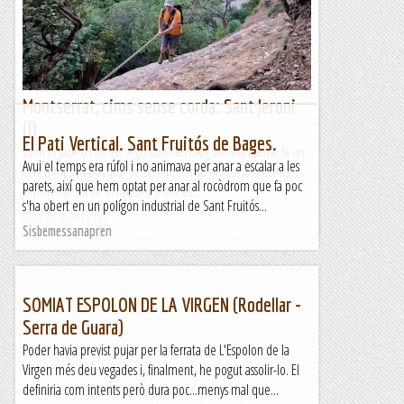
Montserrat, cims sense corda: Sant Jeroni
(I)
El Pati Vertical. Sant Fruitós de Bages.
Com ja saben tots els seguidors del Blog de Muntanya, fa un
Avui el temps era rúfol i no animava per anar a escalar a les
cert temps va publicar-se un llibre amb el títol Montserrat,
parets, així que hem optat per anar al rocòdrom que fa poc
cims sense corda. En aquest llibre es...
s'ha obert en un polígon industrial de Sant Fruitós...
Blog de muntanya
Sisbemessanapren
SOMIAT ESPOLON DE LA VIRGEN (Rodellar -
Serra de Guara)
Poder havia previst pujar per la ferrata de L'Espolon de la
Virgen més deu vegades i, finalment, he pogut assolir-lo. El
definiria com intents però dura poc...menys mal que...