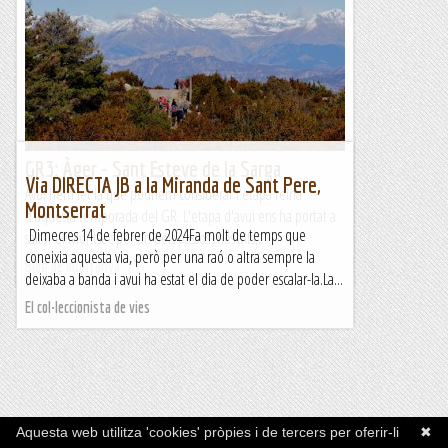
GR3: Àger - Sant Esteve de la Sarga
Via DIRECTA JB a la Miranda de Sant Pere,
Avui hem fet la que podríem considerar l'etapa reina
Montserrat
d'aquesta temporada del GR. L'etapa d'avui ens ha portat a
Dimecres 14 de febrer de 2024Fa molt de temps que
saltar el Montsec per un dels passos més alts,...
coneixia aquesta via, però per una raó o altra sempre la
Blog de muntanya
deixaba a banda i avui ha estat el dia de poder escalar-la.La...
El col·leccionista de vies
Aquesta web utilitza 'cookies' pròpies i de tercers per oferir-li
✖