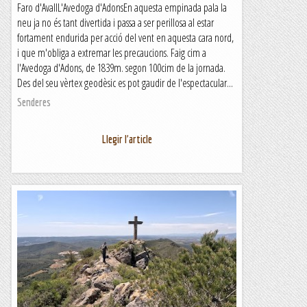
Faro d'AvallL'Avedoga d'AdonsEn aquesta empinada pala la
neu ja no és tant divertida i passa a ser perillosa al estar
fortament endurida per acció del vent en aquesta cara nord,
i que m'obliga a extremar les precaucions. Faig cim a
l'Avedoga d'Adons, de 1839m. segon 100cim de la jornada.
Des del seu vèrtex geodèsic es pot gaudir de l'espectacular...
Senderes
Llegir l'article