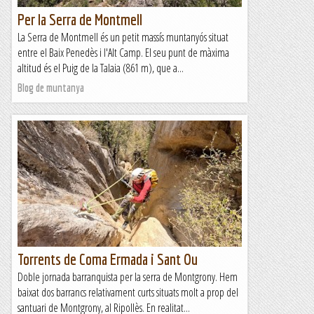
Per la Serra de Montmell
La Serra de Montmell és un petit massís muntanyós situat
entre el Baix Penedès i l'Alt Camp. El seu punt de màxima
altitud és el Puig de la Talaia (861 m), que a...
Blog de muntanya
Torrents de Coma Ermada i Sant Ou
Doble jornada barranquista per la serra de Montgrony. Hem
baixat dos barrancs relativament curts situats molt a prop del
santuari de Montgrony, al Ripollès. En realitat...