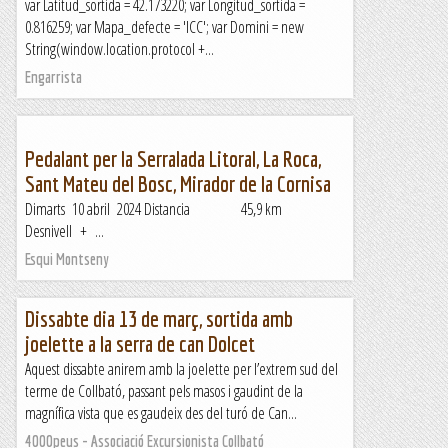
var Latitud_sortida = 42.173220; var Longitud_sortida =
0.816259; var Mapa_defecte = 'ICC'; var Domini = new
String(window.location.protocol +...
Engarrista
Pedalant per la Serralada Litoral, La Roca,
Sant Mateu del Bosc, Mirador de la Cornisa
Dimarts 10 abril 2024 Distancia 45,9 km
Desnivell + ...
Esqui Montseny
Dissabte dia 13 de març, sortida amb
joelette a la serra de can Dolcet
Aquest dissabte anirem amb la joelette per l’extrem sud del
terme de Collbató, passant pels masos i gaudint de la
magnífica vista que es gaudeix des del turó de Can...
4000peus - Associació Excursionista Collbató