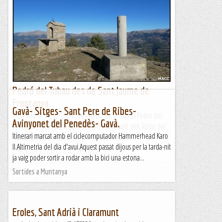
Pedró del Tubau des de Sant Jaume de
Frontanya.
Gavà- Sitges- Sant Pere de Ribes-
Ruta feta el 04/02/2024. Descripció de la ruta.El Pedró del
Avinyonet del Penedès- Gavà.
Tubau, de 1.543 metres, és el cim culminant dels Rasos del
Itinerari marcat amb el ciclecomputador Hammerhead Karo
Tubau, petita serralada prepirenaica situada...
II.Altimetria del dia d'avui.Aquest passat dijous per la tarda-nit
El blog del Miquel, de roca en roca.
ja vaig poder sortir a rodar amb la bici una estona...
Sortides a Muntanya
Eroles, Sant Adrià i Claramunt