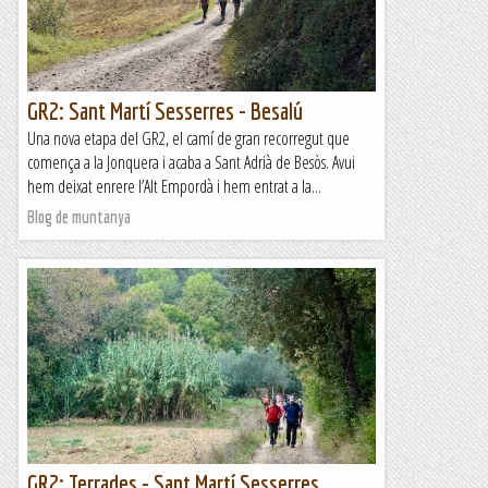
GR2: Sant Martí Sesserres - Besalú
Una nova etapa del GR2, el camí de gran recorregut que
comença a la Jonquera i acaba a Sant Adrià de Besòs. Avui
hem deixat enrere l’Alt Empordà i hem entrat a la...
Blog de muntanya
GR2: Terrades - Sant Martí Sesserres