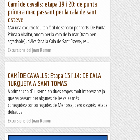
Camí de cavalls: etapa 19 i 20: de punta
prima a mao passant per la cala de sant
esteve
Mai una excursio fou tan fácil de separar per parts: De Punta
Prima a Alcalfar, anem per la vora de la mar (tram ben
agradable), d’Alcalfar a la Cala de Sant Esteve, es...
Excursions del Joan Ramon
CAMÍ DE CAVALLS: Etapa 13 i 14: DE CALA
TURQUETA A SANT TOMAS
A primer cop d’ull semblen dues etapes molt interessants ja
que va passant per algunes de les cales més
conegudes/concorregudes de Menorca, però després l’etapa
defrauda...
Excursions del Joan Ramon