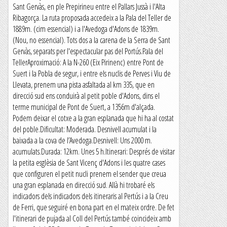
Sant Gervàs, en ple Prepirineu entre el Pallars Jussà i l'Alta
Ribagorça. La ruta proposada accedeix a la Pala del Teller de
1889m. (cim essencial) i a l'Avedoga d'Adons de 1839m.
(Nou, no essencial). Tots dos a la carena de la Serra de Sant
Gervàs, separats per l'espectacular pas del Portús.Pala del
TellerAproximació: A la N-260 (Eix Pirinenc) entre Pont de
Suert i la Pobla de segur, i entre els nuclis de Perves i Viu de
Llevata, prenem una pista asfaltada al km 335, que en
direcció sud ens conduirà al petit poble d'Adons, dins el
terme municipal de Pont de Suert, a 1356m d'alçada.
Podem deixar el cotxe a la gran esplanada que hi ha al costat
del poble.Dificultat: Moderada. Desnivell acumulat i la
baixada a la cova de l’Avedoga.Desnivell: Uns 2000 m.
acumulats.Durada: 12km. Unes 5 h.Itinerari: Després de visitar
la petita esglèsia de Sant Vicenç d'Adons i les quatre cases
que configuren el petit nucli prenem el sender que creua
una gran esplanada en direcció sud. Allà hi trobaré els
indicadors dels indicadors dels itineraris al Pertús i a la Creu
de Ferri, que seguiré en bona part en el mateix ordre. De fet
l'itinerari de pujada al Coll del Pertús també coincideix amb