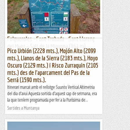
divisió i un traçat súper xulo. Fins l'any 2013 es trobava
equipada amb parabolts i és considerava una escalada de...
Bloc Empotrat
Folgueroles - Font Trobada - Sant Llorenç
del Munt - Salt de la Minyona (861 m)
Pico Urbión (2228 mts.), Mojón Alto (2099
Dissabte 17 de febrer de 2024Hora de sortida: ¾ de set del
mts.), Llanos de la Sierra (2183 mts.), Hoyo
matí. Ubicació: Comarca d’Osona. Temps aproximat: 5 h 15
Oscuro (2129 mts.) i Risco Zurraquin (2105
min (16,3 km) Desnivell: 591 m...
mts.) des de l'aparcament del Pas de la
Maifemcim.cat
Serrá (1590 mts.).
Itinerari marcat amb el rellotge Suunto Vertical.Altimetria
del dia d'avui.Aquesta sortida d'aquest cap de setmana, era
la que teníem programada per fer a la Puríssima de...
Sortides a Muntanya