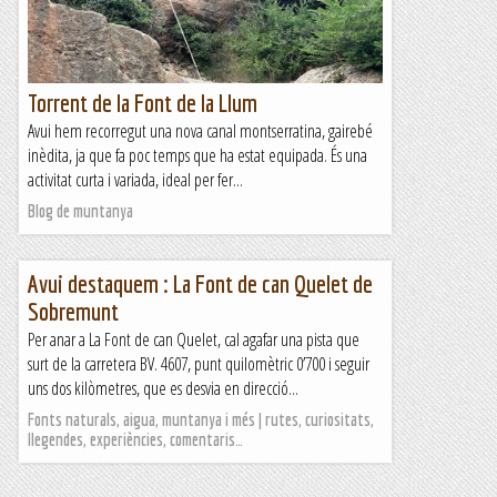
Torrent de la Font de la Llum
Avui hem recorregut una nova canal montserratina, gairebé
inèdita, ja que fa poc temps que ha estat equipada. És una
activitat curta i variada, ideal per fer...
Blog de muntanya
Avui destaquem : La Font de can Quelet de
Sobremunt
Per anar a La Font de can Quelet, cal agafar una pista que
surt de la carretera BV. 4607, punt quilomètric 0’700 i seguir
uns dos kilòmetres, que es desvia en direcció...
Fonts naturals, aigua, muntanya i més | rutes, curiositats,
llegendes, experiències, comentaris…