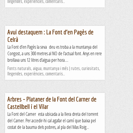
llegendes, experiències, comentaris…
Avui destaquem : La Font d’en Pagès de
Celrà
La Font d’en Pagès la seva deu es troba a la muntanya del
Congost, a uns 300 metres al NO de l’actual font. Anys en rere
brollava uns 12 litres d’aigua per hora....
Fonts naturals, aigua, muntanya i més | rutes, curiositats,
llegendes, experiències, comentaris…
Arbres – Plataner de la Font del Carner de
Castellbell i el Vilar
La Font del Carner esta ubicada a la llera dreta del torrent
del Carner. Per accedir-hi cal agafar el camí que baixa pel
costat de la bauma dels pobres, al pla del Mas Roig...