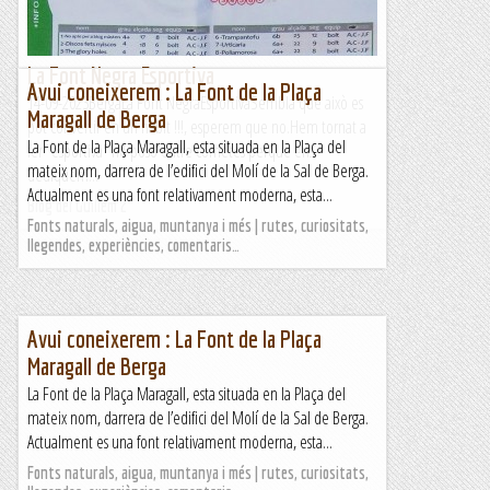
La Font Negra Esportiva
Avui coneixerem : La Font de la Plaça
14-09-2023BergaLa Font NegraEsportivaSembla que això es
Maragall de Berga
pot convertir en un hàbit !!!, esperem que no.Hem tornat a
La Font de la Plaça Maragall, esta situada en la Plaça del
fer "esportiva" ho poso entre cometes perquè ens
mateix nom, darrera de l’edifici del Molí de la Sal de Berga.
dediquem...
Actualment es una font relativament moderna, esta...
Blog del Guillem 2
Fonts naturals, aigua, muntanya i més | rutes, curiositats,
llegendes, experiències, comentaris…
Avui coneixerem : La Font de la Plaça
Maragall de Berga
La Font de la Plaça Maragall, esta situada en la Plaça del
mateix nom, darrera de l’edifici del Molí de la Sal de Berga.
Actualment es una font relativament moderna, esta...
Fonts naturals, aigua, muntanya i més | rutes, curiositats,