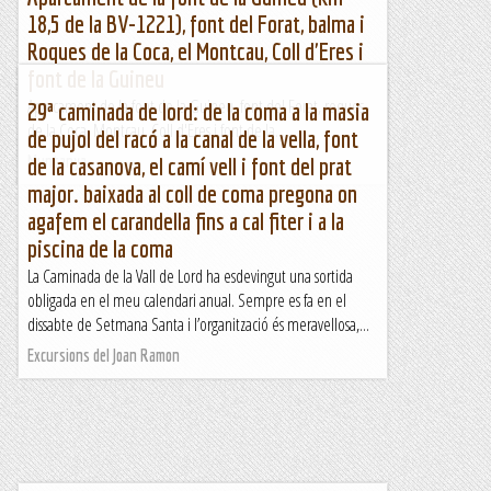
18,5 de la BV-1221), font del Forat, balma i
Roques de la Coca, el Montcau, Coll d'Eres i
font de la Guineu
Aparcament de la font de la Guineu, font del Forat, roques
29ª caminada de lord: de la coma a la masia
de la Coca, Montcau, Coll d'Eres i font de la...
de pujol del racó a la canal de la vella, font
Muntanya
de la casanova, el camí vell i font del prat
major. baixada al coll de coma pregona on
agafem el carandella fins a cal fiter i a la
piscina de la coma
La Caminada de la Vall de Lord ha esdevingut una sortida
obligada en el meu calendari anual. Sempre es fa en el
dissabte de Setmana Santa i l’organització és meravellosa,...
Excursions del Joan Ramon