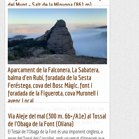
del Munt - Salt de la Minyona (861 m)
Dissabte 17 de febrer de 2024Hora de sortida: ¾ de set del
matí. Ubicació: Comarca d’Osona. Temps aproximat: 5 h 15
min (16,3 km) Desnivell: 591 m...
Maifemcim.cat
Aparcament de la Falconera, La Sabatera,
balma d'en Rubí, foradada de la Sesta
Feréstega, cova del Bosc Màgic, font i
foradada de la Figuerota, cova Muronell i
avenc Local
Aparcament Falconera, La Sabatera, balma d'en Rubí, cova
Bosc Màgic, font i foradada de la Figuerota i cova
Via Aleje del mal (300 m. 6b+/A1e) al Tossal
MuronellAparcament Falconera, La Sabatera, balma d'en
de l'Obaga de la Font (Oliana)
Rubí,...
El Tossal de l'Obaga de la Font és una imponent cinglera, a
Muntanya
recer del Tossal del Coscollet, amb un seguit d'itineraris que