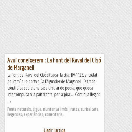
Avui coneixerem : La Font del Raval del Cisó
de Marganell
La Font del Raval del Cisó situada la ctra. BV-1123, al costat
del camí que porta a Ca l’Aiguader de Marganell. Es troba
construïda sobre una base circular de pedra, que queda
interrompuda a la part frontal per la pica … Continua llegint
→
Fonts naturals, aigua, muntanya i més | rutes, curiositats,
llegendes, experiències, comentaris…
Llegir l'article