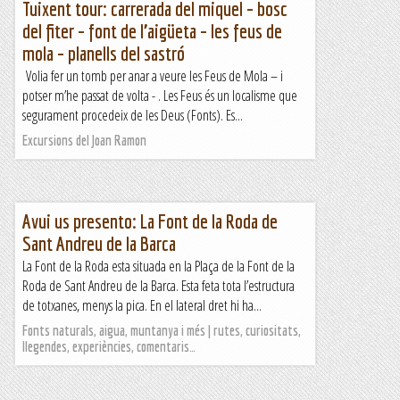
Tuixent tour: carrerada del miquel – bosc
del fiter – font de l’aigüeta – les feus de
mola – planells del sastró
Volia fer un tomb per anar a veure les Feus de Mola – i
potser m’he passat de volta - . Les Feus és un localisme que
segurament procedeix de les Deus (Fonts). Es...
Excursions del Joan Ramon
Avui us presento: La Font de la Roda de
Sant Andreu de la Barca
La Font de la Roda esta situada en la Plaça de la Font de la
Roda de Sant Andreu de la Barca. Esta feta tota l’estructura
de totxanes, menys la pica. En el lateral dret hi ha...
Fonts naturals, aigua, muntanya i més | rutes, curiositats,
llegendes, experiències, comentaris…