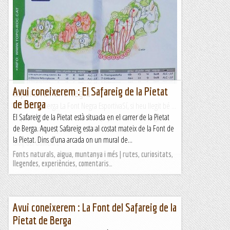
Avui coneixerem : El Safareig de la Pietat
Esportiva Font Negra
de Berga
06-09-2023 Berga La Font Negra EsportivaSí, si heu llegit bé ...
"Esportiva", no sé com a succeït i Jo ja em veia fent alguna
El Safareig de la Pietat està situada en el carrer de la Pietat
coseta per les alçades i de sobte el...
de Berga. Aquest Safareig esta al costat mateix de la Font de
la Pietat. Dins d’una arcada on un mural de...
Blog del Guillem 2
Fonts naturals, aigua, muntanya i més | rutes, curiositats,
llegendes, experiències, comentaris…
Avui coneixerem : La Font del Safareig de la
Pietat de Berga