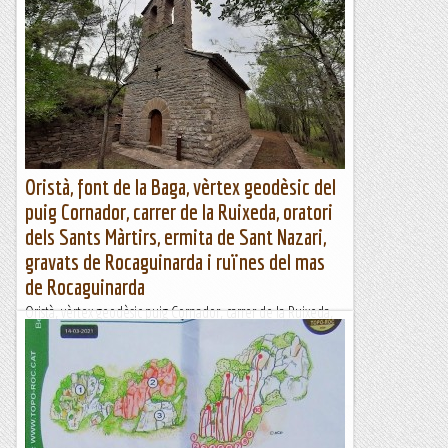
Nova, Coll des Molí des Vent)
TrailRunningMallorca – Correr por la isla de Mallorca
Oristà, font de la Baga, vèrtex geodèsic del
puig Cornador, carrer de la Ruixeda, oratori
dels Sants Màrtirs, ermita de Sant Nazari,
gravats de Rocaguinarda i ruïnes del mas
de Rocaguinarda
Oristà, vèrtex geodèsic puig Cornador, carrer de la Ruixeda,
oratori dels Sants Màrtirs, Sant Nazari i gravats de
RocaguinardaWikiloc | Ruta Oristà, vèrtex geodèsic puig...
Muntanya