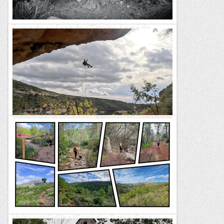
Coma de sa Font de s’Ermita, Coma de
s’Hostalet, Golf de Bendinat
TrailRunningMallorca – Correr por la isla de Mallorca
Barranc de la Font de l'Atzuc
Avui hem recorregut un barranc per una zona poc habitual,
la Serra de Comiols. El barranc de la Font de l'Atzuc és curt
però molt interesant per l'entorn i pel...
Blog de muntanya
Volta per Galilea (Camí des Ratxó, Font