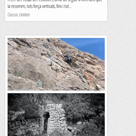
la recorren, tots força verticals, fins i tot...
Classic climber
Fissura Oblicua a la Font Freda.
De tota la vida aquesta era la clàssica fàcil de la paret mentre
que l'Esperó del Vent era la clàssica difícil. Sempre he tingut
la sensació de que es repetia més...
Bloc Empotrat