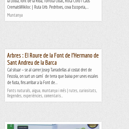
la Lloba, font de la Riba, Torrota Obac, Roca Corb i Caus
CrematsWikiloc | Ruta Urb. Pedritxes, cova Escopeta,...
Muntanya
Arbres : El Roure de la Font de l’Hermano de
Sant Andreu de la Barca
Cal situar – se al carrer Josep Tarradellas al costat dret de
l’escola, on surt un camí de terra que baixa per unes escales
de fusta, fins arribar a la Font de...
Fonts naturals, aigua, muntanya i més | rutes, curiositats,
llegendes, experiències, comentaris…