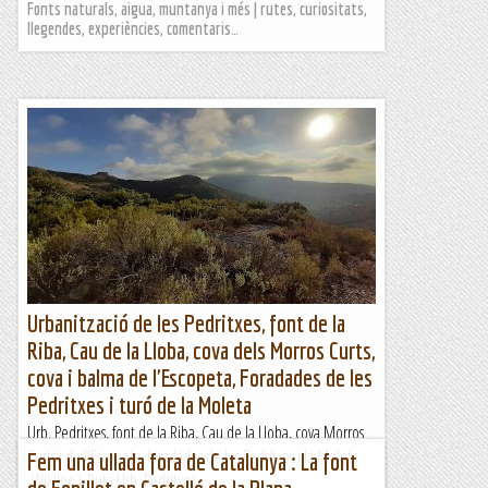
Fonts naturals, aigua, muntanya i més | rutes, curiositats,
llegendes, experiències, comentaris…
Urbanització de les Pedritxes, font de la
Riba, Cau de la Lloba, cova dels Morros Curts,
cova i balma de l'Escopeta, Foradades de les
Pedritxes i turó de la Moleta
Urb. Pedritxes, font de la Riba, Cau de la Lloba, cova Morros
Curts i de l'Escopeta, foradades de les Pedritxes i la Moleta
Fem una ullada fora de Catalunya : La font
Wikiloc | Ruta Urb. Pedritxes,...