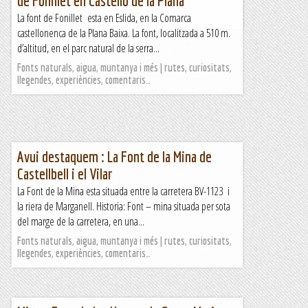
de Fonillet en Castelló de la Plana
Muntanya
La font de Fonillet esta en Eslida, en la Comarca
castellonenca de la Plana Baixa. La font, localitzada a 510 m.
d’altitud, en el parc natural de la serra...
Fonts naturals, aigua, muntanya i més | rutes, curiositats,
llegendes, experiències, comentaris…
Avui destaquem : La Font de la Mina de
Castellbell i el Vilar
La Font de la Mina esta situada entre la carretera BV-1123 i
la riera de Marganell. Historia: Font – mina situada per sota
del marge de la carretera, en una...
Fonts naturals, aigua, muntanya i més | rutes, curiositats,
llegendes, experiències, comentaris…