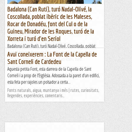
Badalona (Can Ruti), turó Nadal-Olivé, la
Coscollada, poblat ibèric de les Maleses,
Rocar de Donadéu, font del Cul o de la
Guineu, Mirador de les Roques, turó de la
Xorreta i turó d'en Seriol
Badalona (Can Ruti), turó Nadal-Olivé, Coscollada, poblat
ibèric Maleses, Rocar de Donadéu i font del Cul o de la
Avui coneixerem : La Font de la Capella de
GuineuWikiloc | Ruta Badalona (Can Ruti), turó...
Sant Corneli de Cardedeu
Muntanya
Aquesta petita Font, esta darrera de la Capella de Sant
Corneli i a prop de l’Església. Adossada a la paret d’un edifici,
esta feta per rajoles un polsador a certa...
Fonts naturals, aigua, muntanya i més | rutes, curiositats,
llegendes, experiències, comentaris…