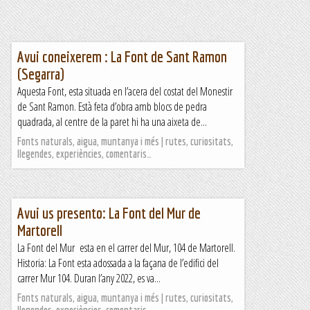
Avui coneixerem : La Font de Sant Ramon
(Segarra)
Aquesta Font, esta situada en l’acera del costat del Monestir
de Sant Ramon. Està feta d’obra amb blocs de pedra
quadrada, al centre de la paret hi ha una aixeta de...
Fonts naturals, aigua, muntanya i més | rutes, curiositats,
llegendes, experiències, comentaris…
Avui us presento: La Font del Mur de
Martorell
La Font del Mur esta en el carrer del Mur, 104 de Martorell.
Historia: La Font esta adossada a la façana de l’edifici del
carrer Mur 104. Duran l’any 2022, es va...
Fonts naturals, aigua, muntanya i més | rutes, curiositats,