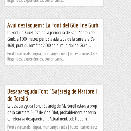
llegendes, experiències, comentaris…
Avui destaquem : La Font del Güell de Gurb
La Font del Güell esta en la parròquia de Sant Andreu de
Gurb, a 1500 metres per pista asfaltada de la carretera BV-
4601, punt quilomètric 2’600 en el municipi de Gurb....
Fonts naturals, aigua, muntanya i més | rutes, curiositats,
llegendes, experiències, comentaris…
Desapareguda Font i Safareig de Martorell
de Torelló
La desapareguda Font i Safareig de Martorell estava a prop
de la carretera C- 37 de Vic a Olot, probablement en fer la
carretera va desaparèixer… Actualment, sols trobem...
Fonts naturals, aigua, muntanya i més | rutes, curiositats,