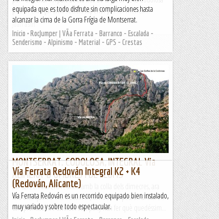
equipada que es todo disfrute sin complicaciones hasta
poden enllaçar amb sectors superior per fer metres....
alcanzar la cima de la Gorra Frígia de Montserrat.
Joan asín
Inicio • RocJumper | VÃ­a Ferrata - Barranco - Escalada -
Senderismo - Alpinismo - Material - GPS - Crestas
MONTSERRAT. CODOLOSA, INTEGRAL Via
Vía Ferrata Redován Integral K2 + K4
ALIMERA-D'OMBRES I DE LLUMS
(Redován, Alicante)
26/02/20. Avui ens reunim amb la colla dels dimecres, ara
Vía Ferrata Redován es un recorrido equipado bien instalado,
feia dies què no ens trobàvem, xerradeta i posada al dia. Els
muy variado y sobre todo espectacular.
compromisos de diversos company han fer què quedéssim...