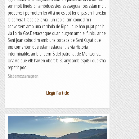
son molt finets. En ambdues vies les assegurances estan molt
properes i permeten fer A0 si no es pot fer el pas en lliure.En
la darrera tirada de la via i un cop al cim coincidim i
conversem amb una cordada de Ripoll que han pujat per la
via Lo tio Gos.Destacar que quan pugem amb el funicular de
Sant Joan coincidim amb una cordada de Sant Cugat que
ens comenten que estan restaurant la via Historia
interminable, amb el permís del patronat de Montserrat.
Una via que ells havien obert fa 30 anys amb espits i que s'ha
repetit poc.
Sisbemessanapren
Llegir l'article