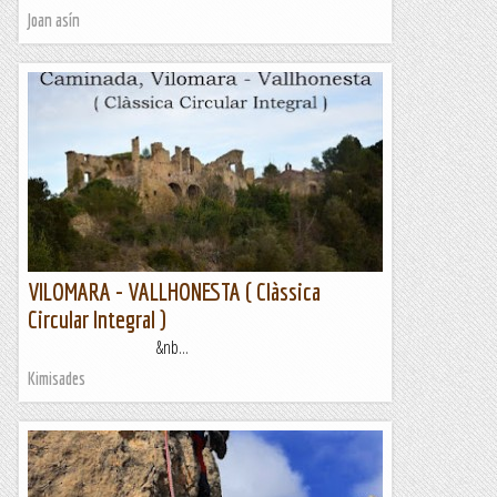
Joan asín
VILOMARA - VALLHONESTA ( Clàssica
Circular Integral )
&nb...
Kimisades