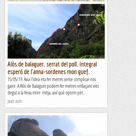
Volta integral a Montserrat
Dijous 6 de juny 2019Distancia 18,71 kmDesnivell
1.450 mTemps ...
Esqui Montseny
Alòs de balaguer. serrat del poll. integral
esperó de l'anna-sordenes mon guef.
15/05/19. Avui l’idea era fer metres sense complicar-nos
gaire. A Alòs de Balaguer podem fer metres enllaçant vies
degut a la feixa inter- mitja, així què optem per...
Joan asín