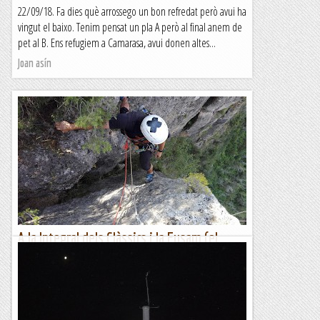
22/09/18. Fa dies què arrossego un bon refredat però avui ha
vingut el baixo. Tenim pensat un pla A però al final anem de
pet al B. Ens refugiem a Camarasa, avui donen altes...
Joan asín
A la Integral dels Clàssics i la Eusam (el
Puro, Camarasa)
**La Integral dels clàssics és una bona via en el seu estil/grau,
quasi desequipada (només una expansió de progressió) es
deixa escalar molt bé entre flotants i la...