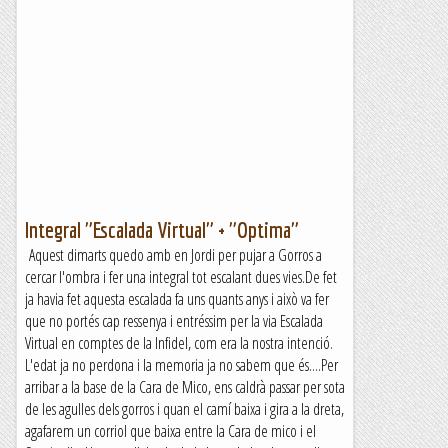
Integral "Escalada Virtual" + "Optima"
Aquest dimarts quedo amb en Jordi per pujar a Gorros a
cercar l'ombra i fer una integral tot escalant dues vies.De fet
ja havia fet aquesta escalada fa uns quants anys i això va fer
que no portés cap ressenya i entréssim per la via Escalada
Virtual en comptes de la Infidel, com era la nostra intenció.
L'edat ja no perdona i la memoria ja no sabem que és....Per
arribar a la base de la Cara de Mico, ens caldrà passar per sota
de les agulles dels gorros i quan el camí baixa i gira a la dreta,
agafarem un corriol que baixa entre la Cara de mico i el