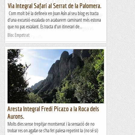
Via Integral Safari al Serrat de la Palomera.
Montserrat
Com molt bé la defineix en Joan Asín al seu blog es tracta
Divendres, 13 de maig de 2022Hi han vies que estan fetes de
d'una excursió-escalada on acabarem caminant més estona
llum, arestes que emplenen el cel de relleus inamovibles.
que no pas escalant. Es tracta d'un itinerari de...
Contemplar-les convida al recolliment, però sorgeix el...
Bloc Empotrat
Benvinguts al Paradís
Aresta Integral Fredi Picazo a la Roca dels
Aurons.
Molts dies sense trepitjar montserrat i la sensació de no
trobar res on agafar-se s'ha fet palesa repetint la (no sé si)