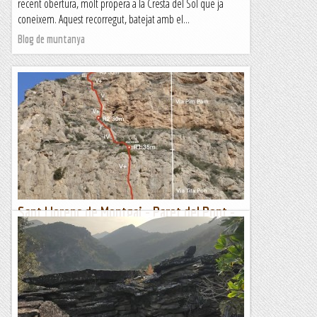
recent obertura, molt propera a la Cresta del Sol que ja
coneixem. Aquest recorregut, batejat amb el...
Blog de muntanya
Sant Llorenç de Montgai - Paret del Pont -
Via: Integral Pim Pam - 04/03/2023
Tornem a la Paret del Pont, repetirem una part d'una via,
doncs la part de dalt ja l'havíem fet, i ens faltava el primer
llarg que és la via. Tita Pon. Us deixem la...
Manel&Ita