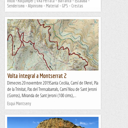
Inicio • RocJumper | VÃ­a Ferrata - Barranco - Escalada -
Joan asín
Senderismo - Alpinismo - Material - GPS - Crestas
Volta integral a Montserrat 2
Dimecres 20 novembre 2019Santa Cecilia, Camí de l’Arrel, Pla
de la Trinitat, Pas del Trencabarrals, Camí Nou de Sant Jeroni
(Gorros), Miranda de Sant Jeroni (100 cims),...
Esqui Montseny