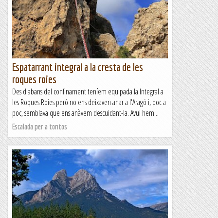
Espatarrant integral a la cresta de les
roques roies
Des d'abans del confinament teníem equipada la Integral a
les Roques Roies però no ens deixaven anar a l'Aragó i, poc a
poc, semblava que ens anàvem descuidant-la. Avui hem...
Escalada per a tontos