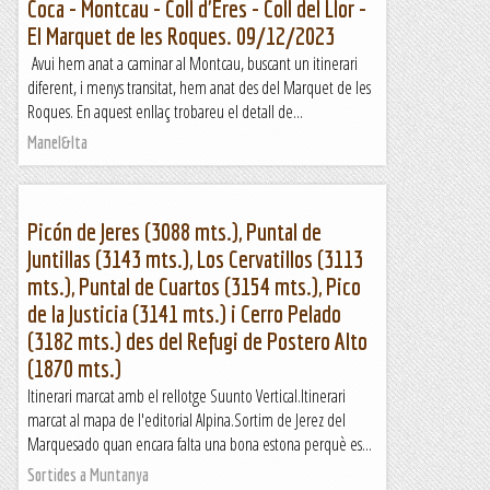
Coca - Montcau - Coll d'Eres - Coll del Llor -
El Marquet de les Roques. 09/12/2023
Avui hem anat a caminar al Montcau, buscant un itinerari
diferent, i menys transitat, hem anat des del Marquet de les
Roques. En aquest enllaç trobareu el detall de...
Manel&Ita
Picón de Jeres (3088 mts.), Puntal de
Juntillas (3143 mts.), Los Cervatillos (3113
mts.), Puntal de Cuartos (3154 mts.), Pico
de la Justicia (3141 mts.) i Cerro Pelado
(3182 mts.) des del Refugi de Postero Alto
(1870 mts.)
Itinerari marcat amb el rellotge Suunto Vertical.Itinerari
marcat al mapa de l'editorial Alpina.Sortim de Jerez del
Marquesado quan encara falta una bona estona perquè es...
Sortides a Muntanya