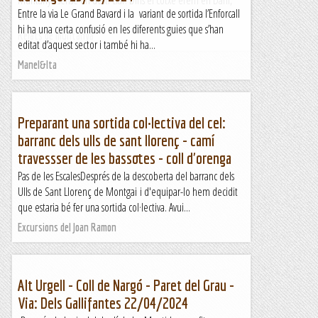
muntanya sense un destí clar. Dins el cotxe érem en Dani,
Entre la via Le Grand Bavard i la variant de sortida l’Enforcall
en...
hi ha una certa confusió en les diferents guies que s’han
Relats de muntanya
editat d’aquest sector i també hi ha...
Manel&Ita
Preparant una sortida col·lectiva del cel:
barranc dels ulls de sant llorenç - camí
travessser de les bassotes - coll d'orenga
Pas de les EscalesDesprés de la descoberta del barranc dels
Ulls de Sant Llorenç de Montgai i d'equipar-lo hem decidit
que estaria bé fer una sortida col·lectiva. Avui...
Excursions del Joan Ramon
Alt Urgell - Coll de Nargó - Paret del Grau -
Via: Dels Gallifantes 22/04/2024