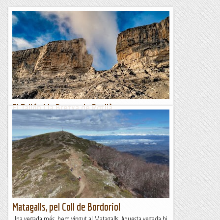
El Tallón i la Bretxa de Rotllà
Diuen els entesos —els entesos de veritat, no pas els
aprenents de diumenge amb botes noves, sinó els que
porten la muntanya al rostre— que el Tallón és el tresmil
més...
A un tir de pedra
Matagalls, pel Coll de Bordoriol
Una vegada més, hem vingut al Matagalls. Aquesta vegada hi