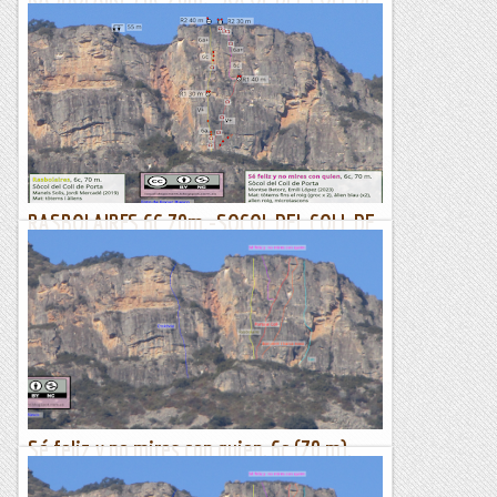
PORTA-MONTROIG
Bon Any gent , desitgem de tot cor que aquet any que
comencen us sigo ben profitós. Nosaltres us farem un petit
recull dels desitjos que tenim i que n’estem del tot...
Lo gall
RASBOLAIRES 6C 70m.-SOCOL DEL COLL DE
PORTA-MONTROIG
Bon Any gent , desitgem de tot cor que aquet any que
comencen us sigo ben profitós. Nosaltres us farem un petit
recull dels desitjos que tenim i que n’estem del tot...
Lo gall
Sé feliz y no mires con quien, 6c (70 m),
Coll de Porta, Mont-Roig