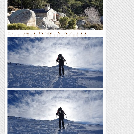
Estany d’Auda (2.160 m) - Refugi dels
Estanyols (1.880 m)
26-27-28 de gener de 2024Hora de sortida: Divendres 26 de
gener a l’hora que pugueu. Ubicació: Comarca del Capcir.
Temps aproximat: 5 h 45 min (13,5 km) – 4 h...
Maifemcim.cat
Esquí de muntanya al Coll de Pimorent
Encetem temporada de foques a l'entorn del Coll de
Pimorent. Dissabte, a la Mina (11 km, 800+, S2) i diumenge,
al Pedrons (8 km, 820+, S2) . Prou tolerable aquest últim,...
Pass@muntanyes