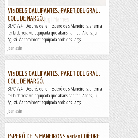
Via DELS GALLIFANTES. PARET DEL GRAU.
De volteta per Marnes-zona d'acampada
COLL DE NARGÓ.
Bèrnia-senda refugi Marnes
31/01/24. Després de fer l'Esperó dels Maneirons, anem a
fer la darrera via equipada què abans han fet l'Alfons, Juli i
Fent marxa
Agustí. Via totalment equipada amb dos llargs...
Joan asín
Via DELS GALLIFANTES. PARET DEL GRAU.
COLL DE NARGÓ.
31/01/24. Després de fer l'Esperó dels Maneirons, anem a
fer la darrera via equipada què abans han fet l'Alfons, Juli i
Agustí. Via totalment equipada amb dos llargs...
Joan asín
ESPERÓ DELS MANEIRONS variant DÍEDRE.