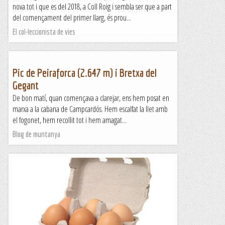
nova tot i que es del 2018, a Coll Roig i sembla ser que a part
posem. I les expectatives, com sempre, quedaran més que...
del començament del primer llarg, és prou...
Lo gall
El col·leccionista de vies
Pic de Peiraforca (2.647 m) i Bretxa del
Gegant
De bon matí, quan començava a clarejar, ens hem posat en
marxa a la cabana de Campcardós. Hem escalfat la llet amb
el fogonet, hem recollit tot i hem amagat...
Blog de muntanya