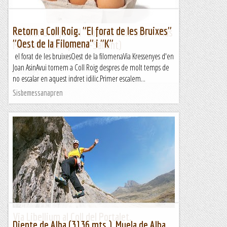
Retorn a Coll Roig. "El forat de les Bruixes"
Circular Granja Coll "La Casa dels Ous"--Mas
"Oest de la Filomena" i "K"
Martorell (Santpedor-Sallent)
el forat de les bruixesOest de la filomenaVia Kressenyes d'en
&nb...
Joan AsinAvui tornem a Coll Roig despres de molt temps de
Kimisades
no escalar en aquest indret idilic.Primer escalem...
Sisbemessanapren
Via Libellium al Coll del Portalet.
Diente de Alba (3136 mts.), Muela de Alba