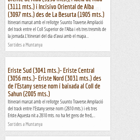
Via que ens ha agradat força i és molt ràpida de fer. La
(3111 mts.) i Incisivo Oriental de Alba
trobem a l`oest del Coll du Portalet i en uns 20 minuts i
(3097 mts.) des de La Besurta (1905 mts.)
serem als seus peus.Resta completament equipada....
Itinerari marcat amb el rellotge Suunto Traverse.Ampliació
Les altres vies...
del track entre el Coll Superior de l'Alba i els tres tresmils de
la jornada.L'itinerari del dia d'avui amb el mapa...
Sortides a Muntanya
Eriste Sud (3041 mts.)- Eriste Central
(3056 mts.)- Eriste Nord (3031 mts.) des
de l'Estany sense nom i baixada al Coll de
Sahun (2005 mts.)
Itinerari marcat amb el rellotge Suunto Traverse.Ampliació
del track entre l'Estany sense nom (2810 mts.) i els tres
Eriste.Aquesta nit a 2810 mts. no ha fet gens de fred,...
Sortides a Muntanya