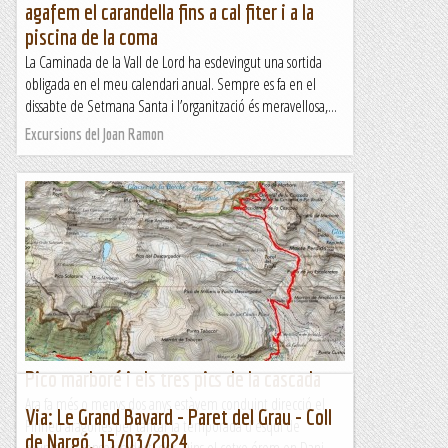
agafem el carandella fins a cal fiter i a la
piscina de la coma
La Caminada de la Vall de Lord ha esdevingut una sortida
obligada en el meu calendari anual. Sempre es fa en el
dissabte de Setmana Santa i l’organització és meravellosa,...
Excursions del Joan Ramon
Pico marboré i els tres pics de la cascada
Ara fa més o menys dos anys estàvem conduint direcció el
Via: Le Grand Bavard - Paret del Grau - Coll
Pirineu aragonès per tancar la temporada d'esquí de
de Nargó. 15/03/2024