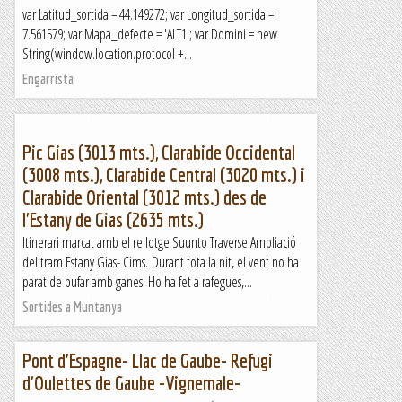
var Latitud_sortida = 44.149272; var Longitud_sortida =
7.561579; var Mapa_defecte = 'ALT1'; var Domini = new
String(window.location.protocol +...
Engarrista
Pic Gias (3013 mts.), Clarabide Occidental
(3008 mts.), Clarabide Central (3020 mts.) i
Clarabide Oriental (3012 mts.) des de
l'Estany de Gias (2635 mts.)
Itinerari marcat amb el rellotge Suunto Traverse.Ampliació
del tram Estany Gias- Cims. Durant tota la nit, el vent no ha
parat de bufar amb ganes. Ho ha fet a rafegues,...
Sortides a Muntanya
Pont d'Espagne- Llac de Gaube- Refugi
d'Oulettes de Gaube -Vignemale-