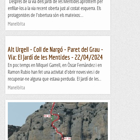
Després de la via dels Jardí de les Mentides aprofitem per
enfilar-los a la via recent oberta just al costat esquerra. Els
protagonistes de l'obertura són els mateixos:...
Manel&Ita
Alt Urgell - Coll de Nargó - Paret del Grau -
Via: El Jardí de les Mentides - 22/04/2024
En poc temps en Miquel Garrell, en Òscar Fernàndez i en
Ramon Rubio han fet una activitat d'obrir noves vies i de
recuperar-ne alguna que estava perduda. El Jardí de les...
Manel&Ita