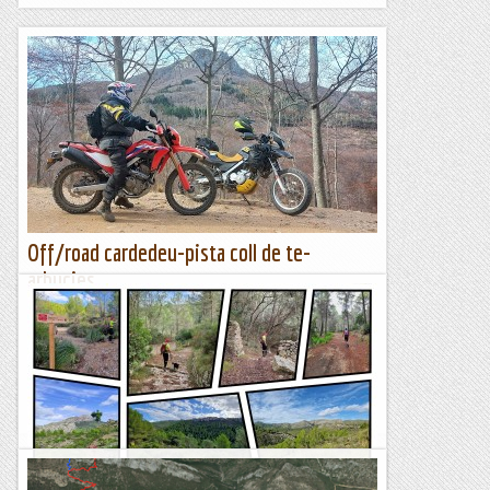
Off/road cardedeu-pista coll de te-
arbucies
MOTOS: BMW F650GS / HONDA CRF 450De Cardedeu fins a
Arbucies en OFF (l´ultima tram de Arbucies a Sant Hilari de
Sacalm per carretera per anar a dinar)Bonica ruta sense cap
mena...
El món de la ferrata i la escalada