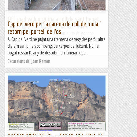
Off road vallgorguina a coll de sant benet
Cap del verd per la carena de coll de mola i
MOTOS: BMW F 650 GS /HOND HRF 450 /YAMAHA T700
retorn pel portell de l’os
TENEREPreciosa ruta circular fàcil sortint de Vallgoruina i
Al Cap del Verd he pujat una trentena de vegades però l’altre
trepitjant del MONTNEGRE !!!Sortim de Vallgorguina, i més...
dia em van dir els companys de Xerpes de Tuixent. No he
El món de la ferrata i la escalada
pogut resistir l’afany de descubrir un itinerari que...
Excursions del Joan Ramon
RASBOLAIRES 6C 70m.-SOCOL DEL COLL DE