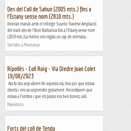
Des del Coll de Sahun (2005 mts.) fins a
l'Estany sense nom (2810 mts.)
Itinerari marcat amb el rellotge Suunto Traverse.Ampliació
del track des de l'Ibon Barbaricia fins a l'Estany sense nom
(2810 mts.)La meteo ens regala un cap de setmana...
Sortides a Muntanya
Ripollès - Coll Roig - Via Diedre Joan Colet
19/08/2023
Ara fa dos anys vàrem fer aquesta via, feia poc que estava
oberta i ens va sorprendre gratament. Recordàvem que
estava a l'ombra i que els passos era ben bonics, així...
Manel&Ita
Forts del coll de Tenda