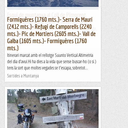
Esquí de muntanya al Coll de Pimorent
Formiguères (1760 mts.)- Serra de Mauri
Encetem temporada de foques a l'entorn del Coll de
(2412 mts.)- Refugi de Camporells (2240
Pimorent. Dissabte, a la Mina (11 km, 800+, S2) i diumenge,
mts.)- Pic de Mortiers (2605 mts.)- Vall de
al Pedrons (8 km, 820+, S2) . Prou tolerable aquest últim,...
Galba (1605 mts.)- Formiguères (1760
Passamuntanyes
mts.)
Itinerari marcat amb el rellotge Suunto Vertical.Altimetria
del dia d'avui.Hi ha dies a la vida que sense buscar-ho (o si.)
tens la sort que moltes vegades se t'escapa, sobretot...
Sortides a Muntanya