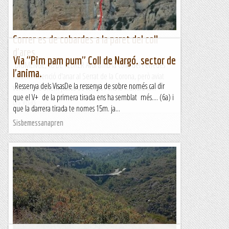
Correr es de cobardes a la paret del coll
d'ares
Via "Pim pam pum" Coll de Nargó. sector de
DIUMENGE, 18 DE FEBRER Avui amb la colla del Penedes
l'anima.
teníem intenció d'anar al Serrat de la Corona, però aviat
Ressenya dels VisasDe la ressenya de sobre només cal dir
veiem que anem justos de temps i ens fa mandra la...
que el V+ de la primera tirada ens ha semblat més.... (6a) i
Els Visas
que la darrera tirada te nomes 15m. ja...
Sisbemessanapren