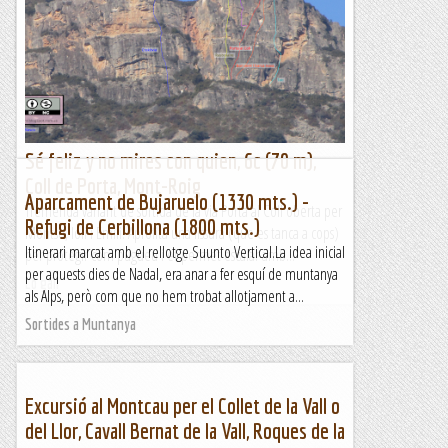
Tremenda variant de sortida de la via Porta al Coll oberta per
Montse, Ioli i Emili. Aprofita una fissura (que es tanca a cops)
per protegir com pugueu i et permet escalar amb...
Lo gall
Sé feliz y no mires con quien, 6c (70 m),
Coll de Porta, Mont-Roig
Aparcament de Bujaruelo (1330 mts.) -
Tremenda variant de sortida de la via Porta al Coll oberta per
Refugi de Cerbillona (1800 mts.)
Montse, Ioli i Emili. Aprofita una fissura (que es tanca a cops)
Itinerari marcat amb el rellotge Suunto Vertical.La idea inicial
per protegir com pugueu i et permet escalar amb...
per aquests dies de Nadal, era anar a fer esquí de muntanya
Lo gall
als Alps, però com que no hem trobat allotjament a...
Sortides a Muntanya
Excursió al Montcau per el Collet de la Vall o
del Llor, Cavall Bernat de la Vall, Roques de la