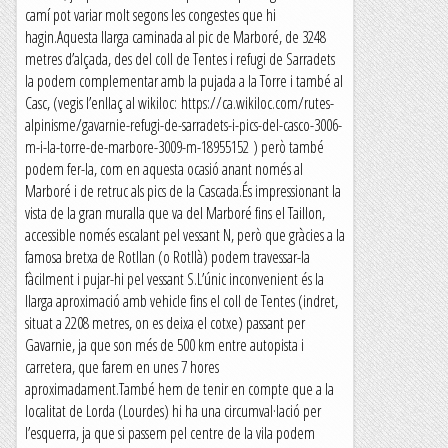
camí pot variar molt segons les congestes que hi
hagin.Aquesta llarga caminada al pic de Marboré, de 3248
metres d’alçada, des del coll de Tentes i refugi de Sarradets
la podem complementar amb la pujada a la Torre i també al
Casc, (vegis l’enllaç al wikiloc: https://ca.wikiloc.com/rutes-
alpinisme/gavarnie-refugi-de-sarradets-i-pics-del-casco-3006-
m-i-la-torre-de-marbore-3009-m-18955152 ) però també
podem fer-la, com en aquesta ocasió anant només al
Marboré i de retruc als pics de la Cascada.És impressionant la
vista de la gran muralla que va del Marboré fins el Taillon,
accessible només escalant pel vessant N, però que gràcies a la
famosa bretxa de Rotllan (o Rotllà) podem travessar-la
fàcilment i pujar-hi pel vessant S.L’únic inconvenient és la
llarga aproximació amb vehicle fins el coll de Tentes (indret,
situat a 2208 metres, on es deixa el cotxe) passant per
Gavarnie, ja que son més de 500 km entre autopista i
carretera, que farem en unes 7 hores
aproximadament.També hem de tenir en compte que a la
localitat de Lorda (Lourdes) hi ha una circumval·lació per
l’esquerra, ja que si passem pel centre de la vila podem