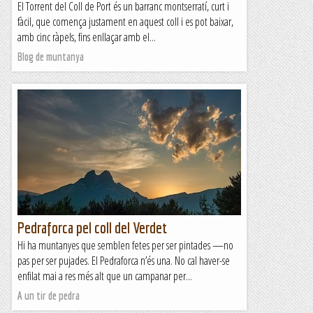
El Torrent del Coll de Port és un barranc montserratí, curt i
fàcil, que comença justament en aquest coll i es pot baixar,
amb cinc ràpels, fins enllaçar amb el...
Blog de muntanya
Pedraforca pel coll del Verdet
Hi ha muntanyes que semblen fetes per ser pintades —no
pas per ser pujades. El Pedraforca n’és una. No cal haver-se
enfilat mai a res més alt que un campanar per...
A un tir de pedra