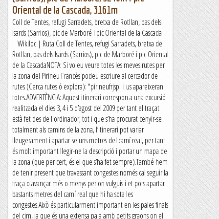
Oriental de la Cascada, 3161m
Coll de Tentes, refugi Sarradets, bretxa de Rotllan, pas dels
Isards (Sarrios), pic de Marboré i pic Oriental de la Cascada
Wikiloc | Ruta Coll de Tentes, refugi Sarradets, bretxa de
Rotllan, pas dels Isards (Sarrios), pic de Marboré i pic Oriental
de la CascadaNOTA: Si voleu veure totes les meves rutes per
la zona del Pirineu Francès podeu escriure al cercador de
rutes (Cerca rutes ó explora): "pirineufrjsp" i us apareixeran
totes.ADVERTÈNCIA: Aquest itinerari correspon a una excursió
realitzada el dies 3, 4 i 5 d’agost del 2009 per tant el traçat
està fet des de l'ordinador, tot i que s’ha procurat cenyir-se
totalment als camins de la zona, l’itinerari pot variar
lleugerament i apartar-se uns metres del camí real, per tant
és molt important llegir-ne la descripció i portar un mapa de
la zona (que per cert, és el que s’ha fet sempre).També hem
de tenir present que travessant congestes només cal seguir la
traça o avançar més o menys per on vulguis i et pots apartar
bastants metres del camí real que hi ha sota les
congestes.Això és particularment important en les pales finals
del cim, ja que és una extensa pala amb petits graons on el