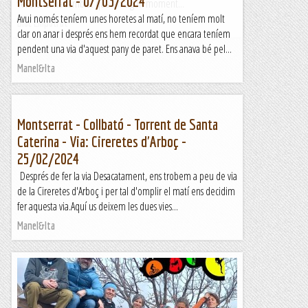
Montserrat - 07/03/2024
vellots. M'ha semblat que en algun moment...
Avui només teníem unes horetes al matí, no teníem molt
Bloc Empotrat
clar on anar i després ens hem recordat que encara teníem
pendent una via d'aquest pany de paret. Ens anava bé pel...
Manel&Ita
Montserrat - Collbató - Torrent de Santa
Caterina - Via: Cireretes d'Arboç -
25/02/2024
Després de fer la via Desacatament, ens trobem a peu de via
de la Cireretes d'Arboç i per tal d'omplir el matí ens decidim
fer aquesta via.Aquí us deixem les dues vies...
Manel&Ita