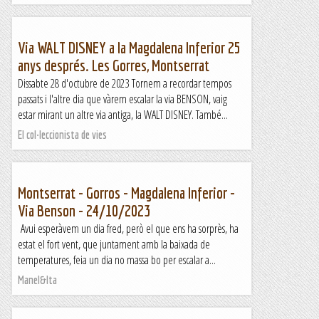
Via WALT DISNEY a la Magdalena Inferior 25
anys després. Les Gorres, Montserrat
Dissabte 28 d'octubre de 2023 Tornem a recordar tempos
passats i l'altre dia que vàrem escalar la via BENSON, vaig
estar mirant un altre via antiga, la WALT DISNEY. També...
El col·leccionista de vies
Montserrat - Gorros - Magdalena Inferior -
Via Benson - 24/10/2023
Avui esperàvem un dia fred, però el que ens ha sorprès, ha
estat el fort vent, que juntament amb la baixada de
temperatures, feia un dia no massa bo per escalar a...
Manel&Ita