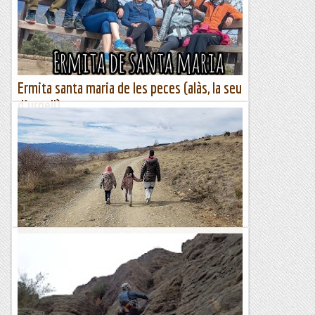
Ermita santa maria de les peces (alàs, la seu
d´urgell)
Aprofitant la nostra estada aquest cap de SEtmana a la
població de Arfa, aprofitem el Diumenge matí per ...fer
aquesta curteta excursió sortint del Cementeri de la
població...
El món de la ferrata i la escalada
Font-romeu i santa maria de bell-lloc
Seguim amb un febrer sec, amb poca pluja i poques
nevades. Un gran misteri, més enllà dels canons de neu, és
com s'ho fa Font-Romeu per tenir neu a pistes orientades a...