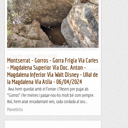
Excursió aquàtica pel Pantà de Santa Anna
Avui hem fet una excursió singular. Una modalitat
d'excursionisme gairebé inèdita en el Blog de Muntanya: un
recorregut en piragua pel Pantà de Santa...
Blog de muntanya
Cova de santa anna vella
Montserrat - Gorros - Gorra Frigia Via Carles
Sí Baixem des del pla de les Taràntules pel camí de la
- Magdalena Superior Via Doc. Anton -
drecera de l'ermita de santa Anna,a peus de Gorros,una mica
Magdalena Inferior Via Walt Disney - Ullal de
abans d'arribar al torrent de Santa Maria, podem...
la Magdalena Via Atila - 06/04/2024
Montserrat endins
Avui hem quedat amb el Ferran i l'Arseni per pujar als
"Gorros" i fer metres i passar-nos-ho molt bé com sempre.
Així, hem anat encadarnant vies, cada cordada al seu...
Manel&Ita