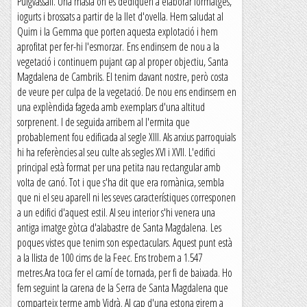
Puigvassall. Una masia on es dediquen a elaborar formatges,
iogurts i brossats a partir de la llet d'ovella. Hem saludat al
Quim i la Gemma que porten aquesta explotació i hem
aprofitat per fer-hi l'esmorzar. Ens endinsem de nou a la
vegetació i continuem pujant cap al proper objectiu, Santa
Magdalena de Cambrils. El tenim davant nostre, però costa
de veure per culpa de la vegetació. De nou ens endinsem en
una explèndida fageda amb exemplars d'una altitud
sorprenent. I de seguida arribem al l'ermita que
probablement fou edificada al segle XIII. Als arxius parroquials
hi ha referències al seu culte als segles XVI i XVII. L'edifici
principal està format per una petita nau rectangular amb
volta de canó. Tot i que s'ha dit que era romànica, sembla
que ni el seu aparell ni les seves característiques corresponen
a un edifici d'aquest estil. Al seu interior s'hi venera una
antiga imatge gòtca d'alabastre de Santa Magdalena. Les
poques vistes que tenim son espectaculars. Aquest punt està
a la llista de 100 cims de la Feec. Ens trobem a 1.547
metres.Ara toca fer el camí de tornada, per fi de baixada. Ho
fem seguint la carena de la Serra de Santa Magdalena que
comparteix terme amb Vidrà. Al cap d'una estona girem a