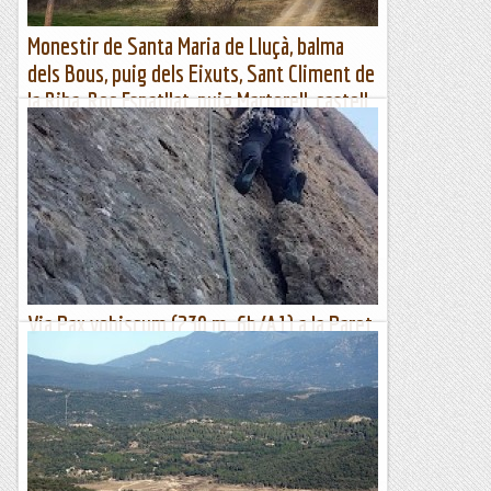
Monestir de Santa Maria de Lluçà, balma
dels Bous, puig dels Eixuts, Sant Climent de
la Riba, Roc Espatllat, puig Martorell, castell
de Lluçà i ermita de Sant Vicenç
Lluçà, Balma dels Bous, puig dels Eixuts, Sant Climent de la
Riba, roc Espatllat, Puig Martorell i Castell de LluçàLluçà,
Balma dels Bous, puig dels Eixuts, Sant Climent...
Muntanya
Via Pax vobiscum (230 m. 6b/A1) a la Paret
de Santa Cecília (Montserrat)
Escalada dificultosa, més del que pugui semblar quan donem
un primer cop d'ull a la ressenya (en algun punt s'ha de
pujar el grau, que és obligat). L'itinerari va enllaçant...
Classic climber