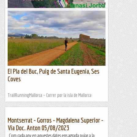
La Magdalena Superior
MontserratMonestirGorros La Magdalena Superior
1Aproximació : Situats en l'estació superior del Funicular de
Sant Joan, en el que s'anomena “El Pla de les...
Blog del Guillem
El Pla del Buc, Puig de Santa Eugenia, Ses
Coves
TrailRunningMallorca – Correr por la isla de Mallorca
Montserrat - Gorros - Magdalena Superior -
Via Doc. Anton 05/08/2023
Com cada any en aquestes dates ens agrada pujar a la