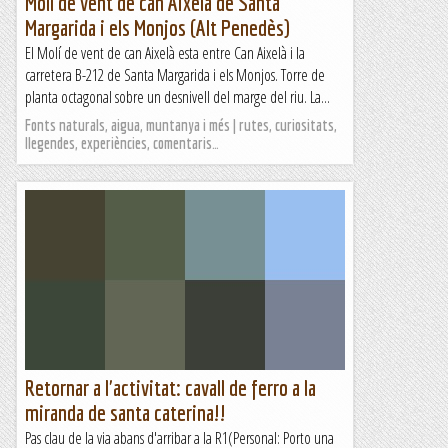
Molí de vent de can Aixelà de Santa
Margarida i els Monjos (Alt Penedès)
El Molí de vent de can Aixelà esta entre Can Aixelà i la
carretera B-212 de Santa Margarida i els Monjos. Torre de
planta octagonal sobre un desnivell del marge del riu. La...
Fonts naturals, aigua, muntanya i més | rutes, curiositats,
llegendes, experiències, comentaris…
Retornar a l'activitat: cavall de ferro a la
miranda de santa caterina!!
Pas clau de la via abans d'arribar a la R1(Personal: Porto una