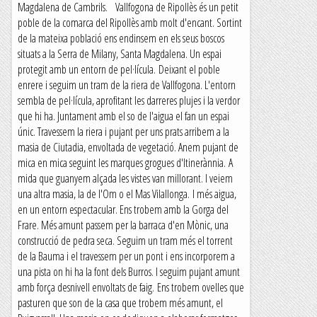
Magdalena de Cambrils. Vallfogona de Ripollès és un petit
poble de la comarca del Ripollès amb molt d'encant. Sortint
de la mateixa població ens endinsem en els seus boscos
situats a la Serra de Milany, Santa Magdalena. Un espai
protegit amb un entorn de pel·lícula. Deixant el poble
enrere i seguim un tram de la riera de Vallfogona. L'entorn
sembla de pel·lícula, aprofitant les darreres plujes i la verdor
que hi ha. Juntament amb el so de l'aigua el fan un espai
únic. Travessem la riera i pujant per uns prats arribem a la
masia de Ciutadia, envoltada de vegetació. Anem pujant de
mica en mica seguint les marques grogues d'Itinerànnia. A
mida que guanyem alçada les vistes van millorant. I veiem
una altra masia, la de l'Om o el Mas Vilallonga. I més aigua,
en un entorn espectacular. Ens trobem amb la Gorga del
Frare. Més amunt passem per la barraca d'en Mònic, una
construcció de pedra seca. Seguim un tram més el torrent
de la Bauma i el travessem per un pont i ens incorporem a
una pista on hi ha la font dels Burros. I seguim pujant amunt
amb força desnivell envoltats de faig. Ens trobem ovelles que
pasturen que son de la casa que trobem més amunt, el