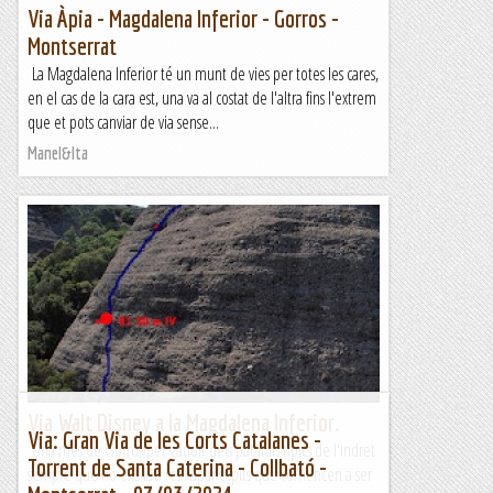
Via Àpia - Magdalena Inferior - Gorros -
Montserrat
La Magdalena Inferior té un munt de vies per totes les cares,
en el cas de la cara est, una va al costat de l'altra fins l'extrem
que et pots canviar de via sense...
Manel&Ita
Via Walt Disney a la Magdalena Inferior.
Via: Gran Via de les Corts Catalanes -
Una més de Gorros!per gaudir dels patatals típics de l'indret
Torrent de Santa Caterina - Collbató -
sempre que no ens faci res xapar espits que comencen a ser