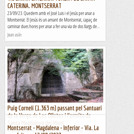
CATERINA. MONTSERRAT
23/09/23. Quedem amb el José Luis i el Jesús per anar a
Montserrat. El Jesús és un amant de Montserrat, capaç de
caminar dues hores per anar a fer una via de dos llargs de...
Joan asín
Puig Corneli (1.363 m) passant pel Santuari
de la Verge de Les Olletes i l'ermita de
Santa Magdalena del Mont
Montserrat - Magdalena - Inferior - Via. La
Dissabte 16 de setembre de 2023Hora de sortida: Set del