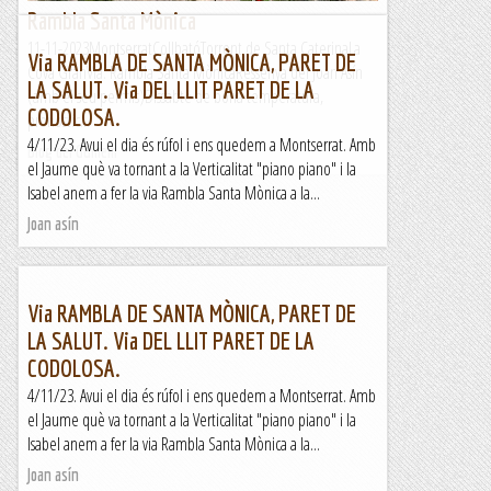
Rambla Santa Mònica
11-11-2023MontserratCollbatóTorrent de Santa CaterinaLa
Via RAMBLA DE SANTA MÒNICA, PARET DE
Cova GranVia: Rambla Santa MònicaRessenya del Joan Asín
LA SALUT. Via DEL LLIT PARET DE LA
(amb el seu permís)Dissabte de bona temperatura,
CODOLOSA.
pronòstic...
4/11/23. Avui el dia és rúfol i ens quedem a Montserrat. Amb
Blog del Guillem
el Jaume què va tornant a la Verticalitat "piano piano" i la
Isabel anem a fer la via Rambla Santa Mònica a la...
Joan asín
Via RAMBLA DE SANTA MÒNICA, PARET DE
LA SALUT. Via DEL LLIT PARET DE LA
CODOLOSA.
4/11/23. Avui el dia és rúfol i ens quedem a Montserrat. Amb
el Jaume què va tornant a la Verticalitat "piano piano" i la
Isabel anem a fer la via Rambla Santa Mònica a la...
Joan asín