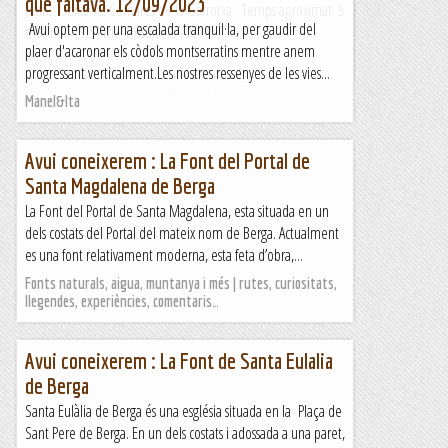
que faltava. 12/09/2023
matí. Ubicació: Comarca de la Garrotxa. Temps aproximat: 5
Avui optem per una escalada tranquil·la, per gaudir del
h 30 min (9,3 km) Desnivell: 732 m...
plaer d'acaronar els còdols montserratins mentre anem
Maifemcim.cat
progressant verticalment.Les nostres ressenyes de les vies...
Manel&Ita
Avui coneixerem : La Font del Portal de
Santa Magdalena de Berga
La Font del Portal de Santa Magdalena, esta situada en un
dels costats del Portal del mateix nom de Berga. Actualment
es una font relativament moderna, esta feta d’obra,...
Fonts naturals, aigua, muntanya i més | rutes, curiositats,
llegendes, experiències, comentaris…
Avui coneixerem : La Font de Santa Eulalia
de Berga
Santa Eulàlia de Berga és una església situada en la Plaça de
Sant Pere de Berga. En un dels costats i adossada a una paret,