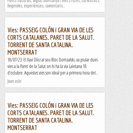
Fonts naturals, aigua, muntanya i més | rutes, curiositats,
llegendes, experiències, comentaris…
Vies: PASSEIG COLÓN i GRAN VIA DE LES
CORTS CATALANES. PARET DE LA SALUT.
TORRENT DE SANTA CATALINA.
MONTSERRAT
18/07/23. El Xavi Díez al seu Bloc Domzalski, va piular dues
vies a la Paret de la Salut on hi ha la via Laietana 18
d'octubre. Aquestes vies son ideal per a primera hora del...
Joan asín
Vies: PASSEIG COLÓN i GRAN VIA DE LES
CORTS CATALANES. PARET DE LA SALUT.
TORRENT DE SANTA CATALINA.
MONTSERRAT