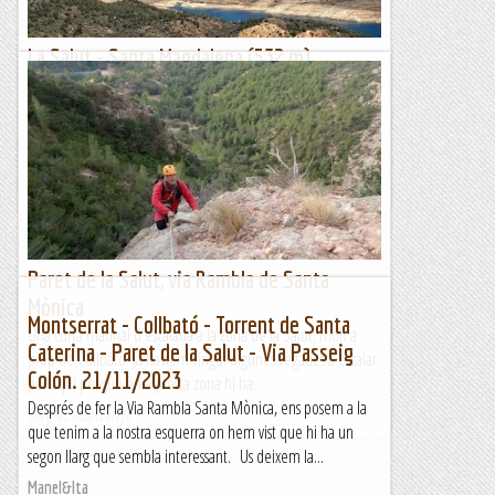
La Salut - Santa Magdalena (532 m)
Dimecres 6 de desembre de 2023 (26 anys de
maifemcim)Hora de sortida: Set del matí. Ubicació:
Comarca de l’Alt Empordà. Temps aproximat: 4 h (10,2
km) ...
Maifemcim.cat
Paret de la Salut, via Rambla de Santa
Mònica
Montserrat - Collbató - Torrent de Santa
Una curta matinal d'escalada a la zona de la Salut, molt a
Caterina - Paret de la Salut - Via Passeig
prop de Collbató. Ja havíem vingut algunes vegades a escalar
Colón. 21/11/2023
per aquí perquè en aquesta zona hi ha...
Després de fer la Via Rambla Santa Mònica, ens posem a la
Blog de muntanya
que tenim a la nostra esquerra on hem vist que hi ha un
segon llarg que sembla interessant. Us deixem la...
Manel&Ita