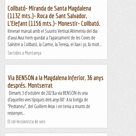
Collbató- Miranda de Santa Magdalena
(1132 mts.)- Roca de Sant Salvador,
L'Elefant (1156 mts.)- Monestir- Collbató.
Itinerari marcat amb el Suunto Vertical.Altimetria del dia
d'avui.Avui hem quedat a l'aparcament de les Coves de
Salnitre a Collbató, la Carme, la Teresa, el Xavi i jo, fa molt...
Sortides a Muntanya
Via BENSON a la Magdalena Inferior, 36 anys
després. Montserrat
Dimarts 3 d'octubre de 2023La via BENSON és una
d'aquelles vies típiques dels anys 80'. A la botiga de
"Pedraneu", del Guillem Arias i en tenia a munts de
ressenyes...
El col·leccionista de vies