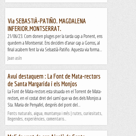
Via SEBASTIÀ-PATIÑO. MAGDALENA
INFERIOR.MONTSERRAT.
21/06/23. Com donen pluges per la tarda cap a Ponent, ens
quedem a Montserrat. Ens decidim d'anar cap a Gorros, al
final acabem fent la via Sebastià-Patiño. Aquesta via forma...
Joan asín
Avui destaquem : La Font de Mata-rectors
de Santa Margarida i els Monjos
La Font de Mata-rectors esta situada en el Torrent de Mata-
rectors, en el costat dret del camí que va des dels Monjos a
Sta. Maria de Penyafel, després del pont del...
Fonts naturals, aigua, muntanya i més | rutes, curiositats,
llegendes, experiències, comentaris…