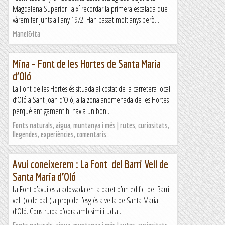
Magdalena Superior i així recordar la primera escalada que
vàrem fer junts a l'any 1972. Han passat molt anys però...
Manel&Ita
Mina – Font de les Hortes de Santa Maria
d’Oló
La Font de les Hortes és situada al costat de la carretera local
d’Oló a Sant Joan d’Oló, a la zona anomenada de les Hortes
perquè antigament hi havia un bon...
Fonts naturals, aigua, muntanya i més | rutes, curiositats,
llegendes, experiències, comentaris…
Avui coneixerem : La Font del Barri Vell de
Santa Maria d’Oló
La Font d’avui esta adossada en la paret d’un edifici del Barri
vell (o de dalt) a prop de l’església vella de Santa Maria
d’Oló. Construïda d’obra amb similitud a...