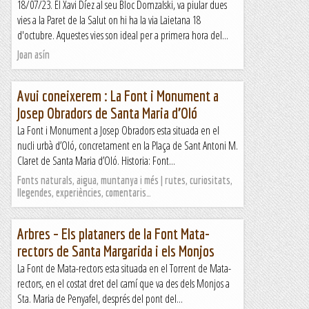
18/07/23. El Xavi Díez al seu Bloc Domzalski, va piular dues
vies a la Paret de la Salut on hi ha la via Laietana 18
d'octubre. Aquestes vies son ideal per a primera hora del...
Joan asín
Avui coneixerem : La Font i Monument a
Josep Obradors de Santa Maria d’Oló
La Font i Monument a Josep Obradors esta situada en el
nucli urbà d’Oló, concretament en la Plaça de Sant Antoni M.
Claret de Santa Maria d’Oló. Historia: Font...
Fonts naturals, aigua, muntanya i més | rutes, curiositats,
llegendes, experiències, comentaris…
Arbres – Els plataners de la Font Mata-
rectors de Santa Margarida i els Monjos
La Font de Mata-rectors esta situada en el Torrent de Mata-
rectors, en el costat dret del camí que va des dels Monjos a
Sta. Maria de Penyafel, després del pont del...