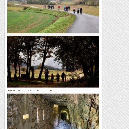
GR2: Santa Pau - La Coromina
Avui hem fet la cinquena etapa del GR2, que en aquesta
ocasió travessa el Parc Natural de la Zona Volcànica de la
Garrotxa i té el seu punt més destacat a la Fageda...
Blog de muntanya
GR2: Besalú - Santa Pau
Quarta etapa del GR2, aquesta vegada per terres de la
Garrotxa, en un dia de tardor núvol i fresc però amb un
ambient molt agradable per caminar. Avui ens hem
endinsat...
Blog de muntanya