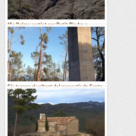
Relats de muntanya
Via Quims sortint per Petit Diedre a
l'Ermita de Santa Brígida.
Tenim un dia ben rufol i ens decidim per visitar aquest bonic
i bucòlic reconet de món.La via es una combinació ben
trempada i ens serveix per veure com les gasten per...
Les altres vies...
Sis turons al voltant del monestir de Santa
Maria de Roca-Rossa (460 m)
Dissabte 3 de febrer de 2024MatinalHora de sortida: Vuit del
matí. Ubicació: Comarca del Maresme. Temps aproximat: 3
h 15 min (8,4 km) Desnivell: 280 m...
Maifemcim.cat