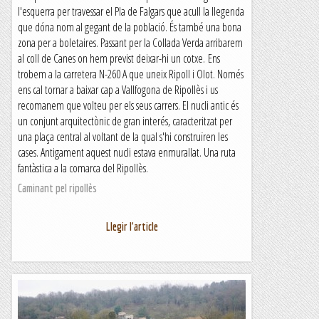
l'esquerra per travessar el Pla de Falgars que acull la llegenda
que dóna nom al gegant de la població. És també una bona
zona per a boletaires. Passant per la Collada Verda arribarem
al coll de Canes on hem previst deixar-hi un cotxe. Ens
trobem a la carretera N-260 A que uneix Ripoll i Olot. Només
ens cal tornar a baixar cap a Vallfogona de Ripollès i us
recomanem que volteu per els seus carrers. El nucli antic és
un conjunt arquitectònic de gran interés, caracteritzat per
una plaça central al voltant de la qual s'hi construïren les
cases. Antigament aquest nucli estava enmurallat. Una ruta
fantàstica a la comarca del Ripollès.
Caminant pel ripollès
Llegir l'article