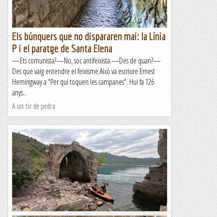
Els búnquers que no dispararen mai: la Línia
P i el paratge de Santa Elena
—Ets comunista?—No, soc antifeixista.—Des de quan?—
Des que vaig entendre el feixisme.Això va escriure Ernest
Hemingway a "Per qui toquen les campanes". Hui fa 126
anys...
A un tir de pedra