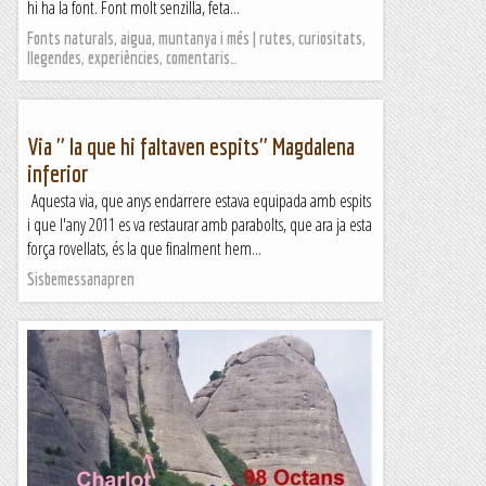
hi ha la font. Font molt senzilla, feta...
Fonts naturals, aigua, muntanya i més | rutes, curiositats,
llegendes, experiències, comentaris…
Via " la que hi faltaven espits" Magdalena
inferior
Aquesta via, que anys endarrere estava equipada amb espits
i que l'any 2011 es va restaurar amb parabolts, que ara ja esta
força rovellats, és la que finalment hem...
Sisbemessanapren