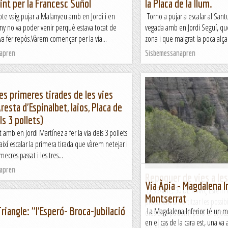
tint per la Francesc Suñol
la Placa de la llum.
bte vaig pujar a Malanyeu amb en Jordi i en
Torno a pujar a escalar al Sant
any no va poder venir perquè estava tocat de
vegada amb en Jordi Seguí, qu
va fer repòs.Vàrem començar per la via...
zona i que malgrat la poca alçad
apren
Sisbemessanapren
es primeres tirades de les vies
resta d'Espinalbet, Iaios, Placa de
els 3 pollets)
 amb en Jordi Martínez a fer la via dels 3 pollets
 així escalar la primera tirada que vàrem netejar i
ecres passat i les tres...
apren
Repoquer de vies a le
Via Àpia - Magdalena In
DISSABTE, 30 DE MARÇ Estem 
Montserrat
procurem amortitzar les possibili
Triangle: "l'Esperó- Broca-Jubilació
La Magdalena Inferior té un mun
dies que podem, però el dijous
en el cas de la cara est, una va a
"
Els Visas