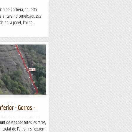
uari de Corbera, aquesta
e encara no coneix aquesta
a de la paret, l'hi ha...
s arenes
ferior - Gorros -
en plena Setmana Santa i
tats de sortir a escalar els
t de vies per totes les cares,
 varem fer molts...
l costat de l'altra fins l'extrem