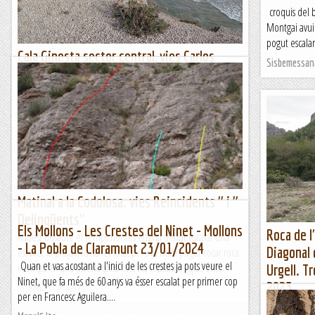
croquis del b
Montgai avui 
pogut escalar
Cala Ginesta sector central, vies Carlos
Sisbemessan
Javier Palominos i Miquel Zabalza. Calcari
treballós sobre el mar.
La Cala Ginesta i el Port darrera des de la plataforma sobre el
tren. Aquest bonic racó el vam...
Jaumegrimp 2
Matinal a la Codolosa. vies Reincidents " i "
Delinqüents"
Els Mollons - Les Crestes del Ninet - Mollons
Roca de l
Aquest dissabte el temps només ens ha deixat escalar una
- La Pobla de Claramunt 23/01/2024
Diagonal 
estona, la pluja ens ha fet fora, però ja hem pogut tocar roca
Quan et vas acostant a l'inici de les crestes ja pots veure el
i compartir una estona amb tots els escaladors que ens...
Urgell. T
Ninet, que fa més de 60 anys va ésser escalat per primer cop
2023.
Sisbemessanapren
per en Francesc Aguilera....
La Mola del 