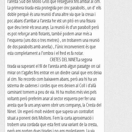
l'aresta Sud del Molló Gros que ressegueix fins arribar al cim.
La primera tirada esta protegida per cinc parabolts , un d' ells
doble perquè és una reunió d'una altre via que la creua i
poc abans d'arribar a l'aresta he vist un pitó en una fissura
que deu tenir els seus anys. La reunió és d'un parabolt però
es pot reforçar amb flotants, també podem anar més a
l'esquerra (uns dos o tres metres) , on trobarem una reunió
de dos parabolts amb anella) , l'únic inconvenient és que
esta completament a l'ombra i el fred es fa notar.
CRETES DEL NINETLa segona
tirada va superant el fil de l'aresta amb algun passatge on cal
mirar on t'agafes fins entrar en un diedre canal que ens deixa
al cim. No recordo com baixavem abans, però ara hi ha un
sistema de cadenes i cordes que ens deixen al Coll i d'allà
caminant tornem a peu de via. Hi ha moltes més vies pels
voltants però preferim anar al sector esquerra per fer una
aresta que fa uns anys varen obrir uns companys, la Cresta del
Ninet. Un esperó molt evident que supera un contrafort
situat a ponent dels Mollons. Fem la curta aproximació i
trobem una cordada que esta fent una variant de la cresta,
però ens porten dues tirades i no ens molestarem. La via