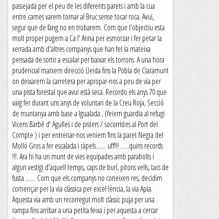
passejada per el peu de les diferents parets i amb la cua
entre cames varem tornar al Bruc sense tocar roca. Avui,
segur que de fang no en trobarem. Com que l'objectiu esta
molt proper pugem a Ca l' Anna per esmorzar i fer petar la
xerrada amb d'altres companys que han fet la mateixa
pensada de sortir a escalar per baixar els torrons. A una hora
prudencial marxem direcció Lleida fins la Pobla de Claramunt
on deixarem la carretera per apropar-nos a peu de via per
una pista forestal que avui està seca. Recordo els anys 70 que
vaig fer durant uns anys de voluntari de la Creu Roja, Secció
de muntanya amb base a Igualada , (feiem guardia al refugi
Vicens Barbé d' Agulles i de pisters / socorristes al Port del
Compte ) i per entrenar-nos veniem fins la paret Negra del
Molló Gros a fer escalada i ràpels....... uff!!! ......quins records
!!!. Ara hi ha un munt de vies equipades amb parabolts i
algun vestigi d'aquell temps, caps de burí, pitons vells, tacs de
fusta ....... Com que els companys no coneixen res, decidim
començar per la via clàssica per excel·lència, la via Apia.
Aquesta via amb un recorregut molt clàssic puja per una
rampa fins arribar a una petita feixa i per aquesta a cercar