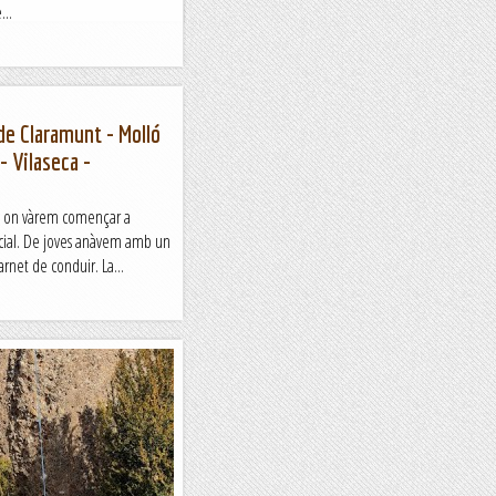
...
 de Claramunt - Molló
 - Vilaseca -
la on vàrem començar a
ificial. De joves anàvem amb un
net de conduir. La...