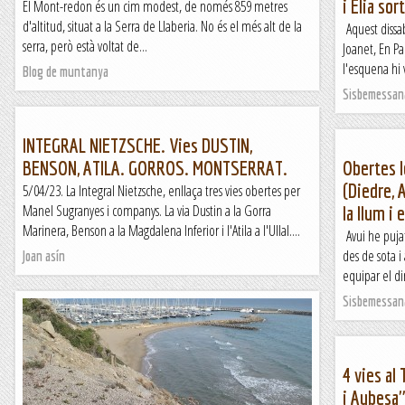
i Elia sor
El Mont-redon és un cim modest, de només 859 metres
d'altitud, situat a la Serra de Llaberia. No és el més alt de la
Aquest dissa
serra, però està voltat de...
Joanet, En P
l'esquena hi 
Blog de muntanya
Sisbemessan
INTEGRAL NIETZSCHE. Vies DUSTIN,
BENSON, ATILA. GORROS. MONTSERRAT.
Obertes l
(Diedre, A
5/04/23. La Integral Nietzsche, enllaça tres vies obertes per
Manel Sugranyes i companys. La via Dustin a la Gorra
la llum i 
Marinera, Benson a la Magdalena Inferior i l'Atila a l'Ullal....
Avui he pujat
des de sota i
Joan asín
equipar el dim
Sisbemessan
4 vies al 
i Aubesa