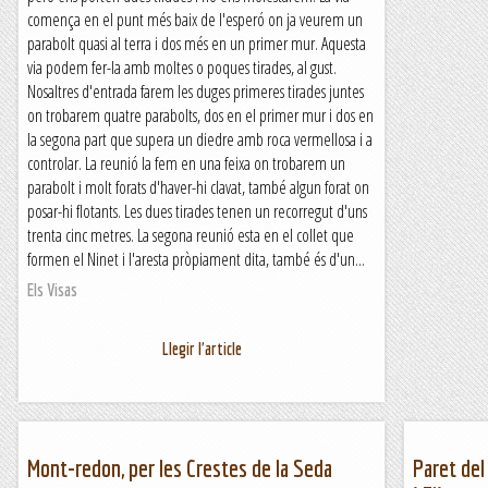
comença en el punt més baix de l'esperó on ja veurem un
parabolt quasi al terra i dos més en un primer mur. Aquesta
via podem fer-la amb moltes o poques tirades, al gust.
Nosaltres d'entrada farem les duges primeres tirades juntes
on trobarem quatre parabolts, dos en el primer mur i dos en
la segona part que supera un diedre amb roca vermellosa i a
controlar. La reunió la fem en una feixa on trobarem un
parabolt i molt forats d'haver-hi clavat, també algun forat on
posar-hi flotants. Les dues tirades tenen un recorregut d'uns
trenta cinc metres. La segona reunió esta en el collet que
formen el Ninet i l'aresta pròpiament dita, també és d'un...
Els Visas
Llegir l'article
Mont-redon, per les Crestes de la Seda
Paret del