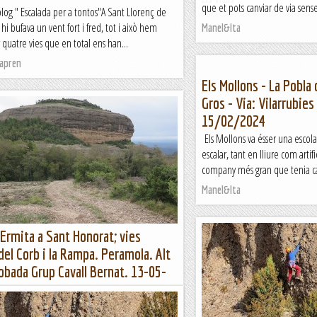
que et pots canviar de via sense
log " Escalada per a tontos"A Sant Llorenç de
hi bufava un vent fort i fred, tot i això hem
Manel&Ita
 quatre vies que en total ens han...
apren
Els Mollons - La Pobla
Gros - Via: Vilarrubies
15/02/2024
Els Mollons va ésser una esco
escalar, tant en lliure com art
company més gran que tenia car
Manel&Ita
'Ermita a Sant Honorat; vies
del Corb i la Rampa. Peramola. Alt
robada Grup Cavall Bernat. 13-05-
Corb des d'on hem aparcat els