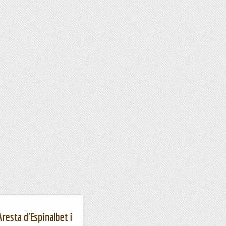
'Aresta d'Espinalbet i