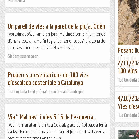
Manel&Ita
vehicles.Apro
Bernat a Per
que...
Un parell de vies a la paret de la pluja. Odèn
Jaumegrimp 
AproximacióAvui, amb en Jordi Martínez, teníem la intenció
d'anar a escalar la via "integral del señor Lopez" a la zona de
l'embassament de la llosa del cavall. Sant...
Posant ll
Sisbemessanapren
túnel del 
2/11/202
Per arribar-n
100 Vies 
Morunys) hem
Properes presentacions de 100 vies
sector d’esca
"La Cordada C
d’escalada sostenible a Catalunya
hi...
"La Cordada Centenària" | què escalo i amb qui
Escalada per
4/10/202
Vies d’es
"La Cordada C
Via " Mal pas" i vies 5 i 6 de l'esquerra .
Avui hem anat amb en Xavi Solà als graus de Collbató a fer la
via Mal Pas que ell encara no havia fet.Jo recordava haver-la
escalat fa força anys i en tenia un...