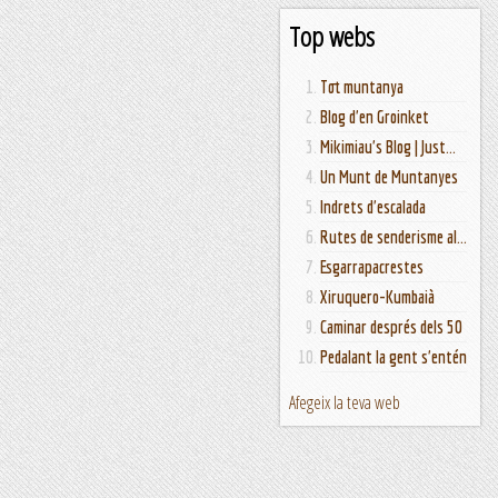
Top webs
Tot muntanya
Blog d'en Groinket
Mikimiau's Blog | Just...
Un Munt de Muntanyes
Indrets d'escalada
Rutes de senderisme al...
Esgarrapacrestes
Xiruquero-Kumbaià
Caminar després dels 50
Pedalant la gent s'entén
Afegeix la teva web