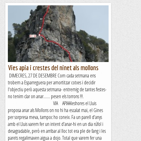
Vies apia i crestes del ninet als mollons
DIMECRES, 27 DE DESEMBRE Com cada setmana ens
trobem a Esparreguera per amortitzar cotxes i decidir
l'objectiu però aquesta setmana- entremig de tantes festes-
no tenim clar on anar....... pesen els torrons !!!.
VIA APIAAleshores el Lluis
proposa anar als Mollons on no hi ha escalat mai, el Gines
per sorpresa meva, tampoc ho coneix. Fa un parell d'anys
amb el Lluis varem fer un intent d'anar-hi en un dia rúfol i
desagradable, però en arribar al lloc tot era ple de fang i les
parets regalimaven aigua a dojo. Total que varem fer una