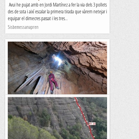
Avui he pujat amb en Jordi Martínez a fer la via dels 3 pollets
des de sota i així escalar la primera tirada que vàrem netejar i
equipar el dimecres passat i les tres...
Sisbemessanapren
Avenc dels Tres Tombs
Avui hem visitat un avenc, petit però ben interessant, en el
massís del Garraf. L'avenc dels Tres Tombs està a la zona del
Campgràs, un altiplà on hi ha una...
Blog de muntanya