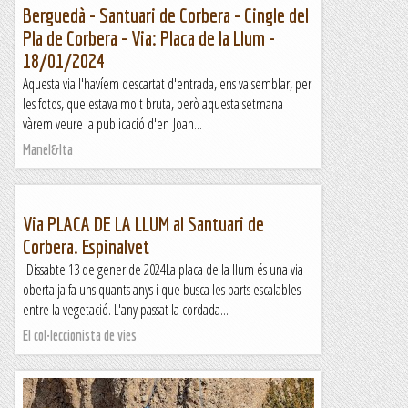
Berguedà - Santuari de Corbera - Cingle del
Pla de Corbera - Via: Placa de la Llum -
18/01/2024
Aquesta via l'havíem descartat d'entrada, ens va semblar, per
les fotos, que estava molt bruta, però aquesta setmana
vàrem veure la publicació d'en Joan...
Manel&Ita
Via PLACA DE LA LLUM al Santuari de
Corbera. Espinalvet
Dissabte 13 de gener de 2024La placa de la llum és una via
oberta ja fa uns quants anys i que busca les parts escalables
entre la vegetació. L'any passat la cordada...
El col·leccionista de vies