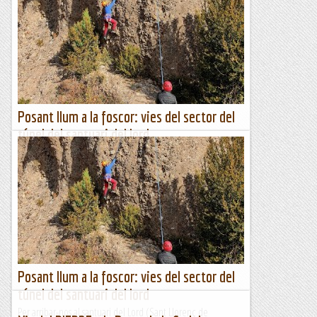
Posant llum a la foscor: vies del sector del
túnel del santuari del lord
Per arribar-nos al santuari del Lord (Sant Llorenç de
Morunys) hem de passar un túnel. Al marge sud hi ha un
sector d’escalada on sempre es troben escaladors – de fet
hi...
Escalada per a tontos
Posant llum a la foscor: vies del sector del
túnel del santuari del lord
Per arribar-nos al santuari del Lord (Sant Llorenç de