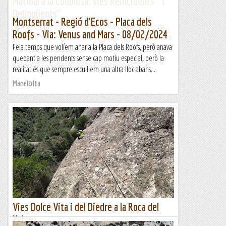
Matinal a la Codolosa. vies Reincidents " i "
Delinqüents"
Montserrat - Regió d'Ecos - Placa dels
Aquest dissabte el temps només ens ha deixat escalar una
Roofs - Via: Venus and Mars - 08/02/2024
estona, la pluja ens ha fet fora, però ja hem pogut tocar roca
Feia temps que volíem anar a la Placa dels Roofs, però anava
i compartir una estona amb tots els escaladors que ens...
quedant a les pendents sense cap motiu especial, però la
Sisbemessanapren
realitat és que sempre esculliem una altra lloc abans....
Manel&Ita
Vies Dolce Vita i del Diedre a la Roca del
Xebret.