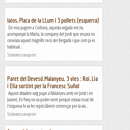
Iaios, Placa de la LLum i 3 pollets (esquerra)
De nou pugem a Corbera, aquesta vegada ens ha
acompanyat la Marta, la company del Jordi que encara no
coneixia aquest magnífic recó del Bergadà i que com ja es
habitual...
Sisbemessanapren
Paret del Devesó.Malanyeu. 3 vies : Roi, Lia
i Elia sortint per la Francesc Suñol
Aquest dissabte vaig pujar a Malanyeu amb en Jordi i en
Joanet, En Pany no va poder venir perquè estava tocat de
l'esquena hi va fer repòs.Vàrem començar per la via...
Sisbemessanapren