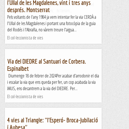
l'Ullal de les Magdalenes, vint i tres anys
Aprofitant la bona climatologia i orientació de la Paret del
després. Montserrat
Grau, aquest febrer hi tornem; hi tenim...
Pels voltants de l'any 1984 ja vem intentar fer la via CERDÀ a
Jaumegrimp 2
l'Ullal de les Magdalenes i portant una fotocòpia de la guia
del Rodés i l'Abraña, no vàrem treure l'aigua...
El col·leccionista de vies
Via del DIEDRE al Santuari de Corbera.
Espinalbet
Diumenge 18 de febrer de 2024Per acabar d'arrodonir el dia
i escalar la via que ens queda per fer, un cop acabada la via
IAIUS, ens decantrem a la via del DIEDRE. Per...
El col·leccionista de vies
4 vies al Triangle: "l'Esperó- Broca-Jubilació
i Aubesa"