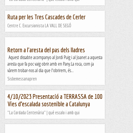
Ruta per les Tres Cascades de Cerler
Centre C. Excursionista LA VALL DE SEGÓ
Retorn a l'aresta del pas dels lladres
Aquest dissabte acompanyo al Jordi Puig i al Joanet a aquesta
aresta que fa poc vaig obrir amb en Pany.La roca, com ja
vàrem trobar-nos al dia que l'obrirem, és...
Sisbemessanapren
4/10/2023 Presentació a TERRASSA de 100
Vies d’escalada sostenible a Catalunya
"La Cordada Centenària" | què escalo i amb qui