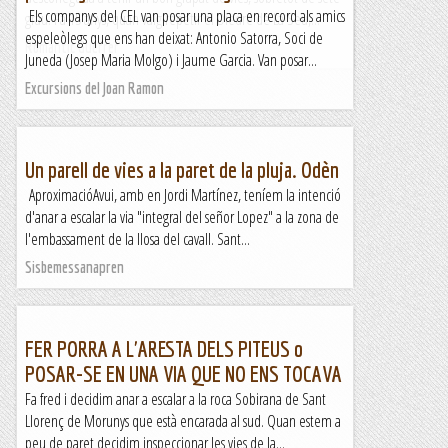
Els companys del CEL van posar una placa en record als amics
grau. Fa 15 anys, quan vaig repetir el Diedre de La Seu,...
espeleòlegs que ens han deixat: Antonio Satorra, Soci de
Romàntic Guerrer
Juneda (Josep Maria Molgo) i Jaume Garcia. Van posar...
Excursions del Joan Ramon
Un parell de vies a la paret de la pluja. Odèn
AproximacióAvui, amb en Jordi Martínez, teníem la intenció
d'anar a escalar la via "integral del señor Lopez" a la zona de
l'embassament de la llosa del cavall. Sant...
Sisbemessanapren
FER PORRA A L'ARESTA DELS PITEUS o
POSAR-SE EN UNA VIA QUE NO ENS TOCAVA
Fa fred i decidim anar a escalar a la roca Sobirana de Sant
Llorenç de Morunys que està encarada al sud. Quan estem a
peu de paret decidim inspeccionar les vies de la...