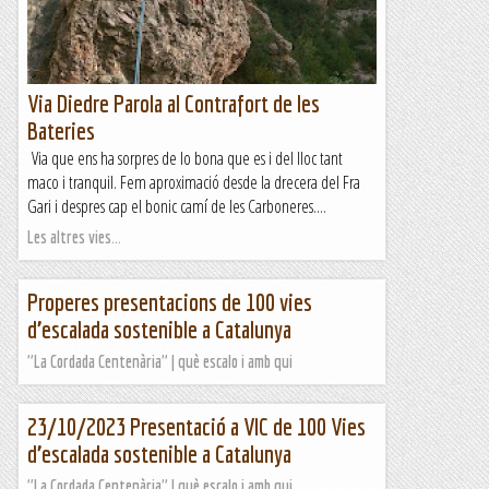
Via Diedre Parola al Contrafort de les
Bateries
Via que ens ha sorpres de lo bona que es i del lloc tant
maco i tranquil. Fem aproximació desde la drecera del Fra
Gari i despres cap el bonic camí de les Carboneres....
Les altres vies...
Properes presentacions de 100 vies
d’escalada sostenible a Catalunya
"La Cordada Centenària" | què escalo i amb qui
23/10/2023 Presentació a VIC de 100 Vies
d’escalada sostenible a Catalunya
"La Cordada Centenària" | què escalo i amb qui