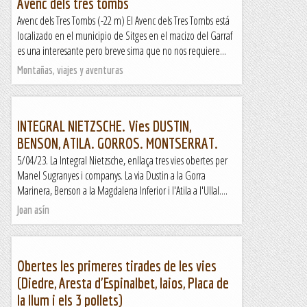
Avenc dels tres tombs
Avenc dels Tres Tombs (-22 m) El Avenc dels Tres Tombs está
localizado en el municipio de Sitges en el macizo del Garraf
es una interesante pero breve sima que no nos requiere...
Montañas, viajes y aventuras
INTEGRAL NIETZSCHE. Vies DUSTIN,
BENSON, ATILA. GORROS. MONTSERRAT.
5/04/23. La Integral Nietzsche, enllaça tres vies obertes per
Manel Sugranyes i companys. La via Dustin a la Gorra
Marinera, Benson a la Magdalena Inferior i l'Atila a l'Ullal....
Joan asín
Obertes les primeres tirades de les vies
(Diedre, Aresta d'Espinalbet, Iaios, Placa de
la llum i els 3 pollets)