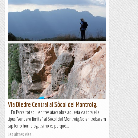
Turó de les Tres Creus i Morral del Llop
Ara que ja estem en plena tardor, les tardes ens ofereixen
unes llums molt càlides i els paisatges es tornen més vius. Per
això avui hem volgut fer una...
Blog de muntanya
Via Diedre Central al Sòcol del Montroig.
En Parce tot sol i en tres atacs obre aquesta via tota ella
tipus "sendero limite" al Sòcol del Montroig.No en trobarem
cap ferro homologat si no es perquè...
Les altres vies...