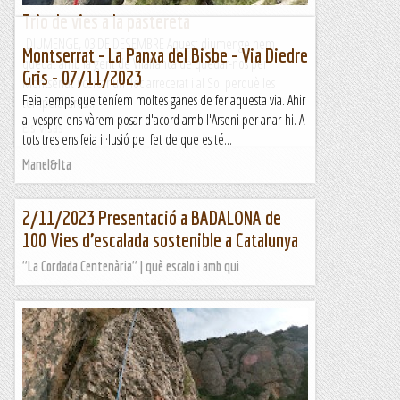
Trio de vies a la pastereta
DIUMENGE, 03 DE DESEMBRE Aquest diumenge hem
Montserrat - La Panxa del Bisbe - Via Diedre
quedat amb la gent de Vilafranca de quedar-nos per
Gris - 07/11/2023
Montserrat i cercar un lloc arrecerat i al Sol perquè les
Feia temps que teníem moltes ganes de fer aquesta via. Ahir
temperatures...
al vespre ens vàrem posar d'acord amb l'Arseni per anar-hi. A
Els Visas
tots tres ens feia il·lusió pel fet de que es té...
Manel&Ita
2/11/2023 Presentació a BADALONA de
100 Vies d’escalada sostenible a Catalunya
"La Cordada Centenària" | què escalo i amb qui