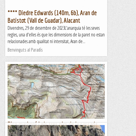
**** Diedre Edwards (140m, 6b), Aran de
Batistot (Vall de Guadar), Alacant
Divendres, 29 de desembre de 2023L'anarquia té les seves
regles, una d'elles és que les dimensions de la paret no estan
relacionades amb qualitat ni intensitat, Aran de...
Benvinguts al Paradís
Pico marboré i els tres pics de la cascada
Ara fa més o menys dos anys estàvem conduint direcció el