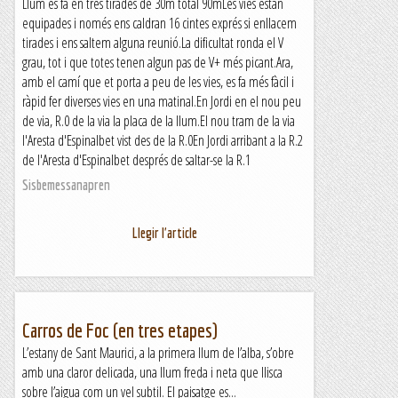
Llum es fa en tres tirades de 30m total 90mLes vies estan
equipades i només ens caldran 16 cintes exprés si enllacem
tirades i ens saltem alguna reunió.La dificultat ronda el V
grau, tot i que totes tenen algun pas de V+ més picant.Ara,
amb el camí que et porta a peu de les vies, es fa més fàcil i
ràpid fer diverses vies en una matinal.En Jordi en el nou peu
de via, R.0 de la via la placa de la llum.El nou tram de la via
l'Aresta d'Espinalbet vist des de la R.0En Jordi arribant a la R.2
de l'Aresta d'Espinalbet després de saltar-se la R.1
Sisbemessanapren
Llegir l'article
Carros de Foc (en tres etapes)
L’estany de Sant Maurici, a la primera llum de l’alba, s’obre
amb una claror delicada, una llum freda i neta que llisca
sobre l’aigua com un vel subtil. El paisatge es...