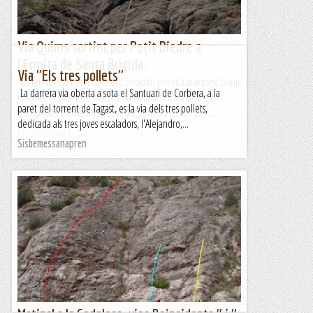
Via Quims sortint per Petit Diedre a
l'Ermita de Santa Brígida.
Via "Els tres pollets"
Tenim un dia ben rufol i ens decidim per visitar aquest bonic
La darrera via oberta a sota el Santuari de Corbera, a la
i bucòlic reconet de món.La via es una combinació ben
paret del torrent de Tagast, es la via dels tres pollets,
trempada i ens serveix per veure com les gasten per...
dedicada als tres joves escaladors, l'Alejandro,...
Les altres vies...
Sisbemessanapren