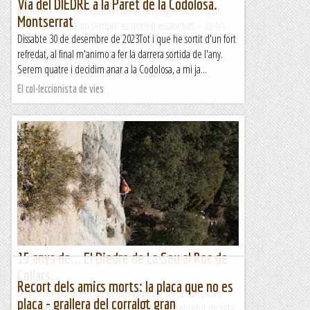
Via del DIEDRE a la Paret de la Codolosa.
Morunys) hem de passar un túnel. Al marge sud hi ha un
Montserrat
sector d’escalada on sempre es troben escaladors – de fet
Dissabte 30 de desembre de 2023Tot i que he sortit d'un fort
hi...
refredat, al final m'animo a fer la darrera sortida de l'any.
Escalada per a tontos
Serem quatre i decidim anar a la Codolosa, a mi ja...
El col·leccionista de vies
15 anys de... El Diedre de La Seu al Roc de
Collars.
Recort dels amics morts: la placa que no es
En poc temps, el Roc de Collars va passar de ser un paret
placa - grallera del corralot gran
desconeguda a tenir un bon grapat de vies, sobretot de setè