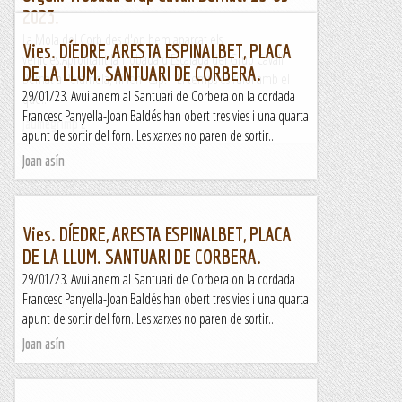
2023.
La Mola del Corb des d'on hem aparcat els
Vies. DÍEDRE, ARESTA ESPINALBET, PLACA
vehicles.Aprofitant la Trobada d'Escalada del Grup Cavall
DE LA LLUM. SANTUARI DE CORBERA.
Bernat a Peramola, hi fem cap. El temps és rúfol amb el
29/01/23. Avui anem al Santuari de Corbera on la cordada
que...
Francesc Panyella-Joan Baldés han obert tres vies i una quarta
Jaumegrimp 2
apunt de sortir del forn. Les xarxes no paren de sortir...
Joan asín
Vies. DÍEDRE, ARESTA ESPINALBET, PLACA
DE LA LLUM. SANTUARI DE CORBERA.
29/01/23. Avui anem al Santuari de Corbera on la cordada
Francesc Panyella-Joan Baldés han obert tres vies i una quarta
apunt de sortir del forn. Les xarxes no paren de sortir...
Joan asín