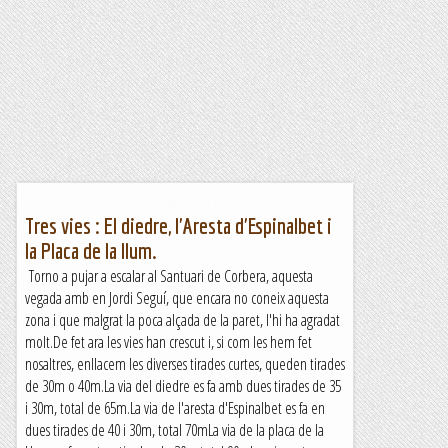
Tres vies : El diedre, l'Aresta d'Espinalbet i
la Placa de la llum.
Torno a pujar a escalar al Santuari de Corbera, aquesta
vegada amb en Jordi Seguí, que encara no coneix aquesta
zona i que malgrat la poca alçada de la paret, l'hi ha agradat
molt.De fet ara les vies han crescut i, si com les hem fet
nosaltres, enllacem les diverses tirades curtes, queden tirades
de 30m o 40m.La via del diedre es fa amb dues tirades de 35
i 30m, total de 65m.La via de l'aresta d'Espinalbet es fa en
dues tirades de 40 i 30m, total 70mLa via de la placa de la