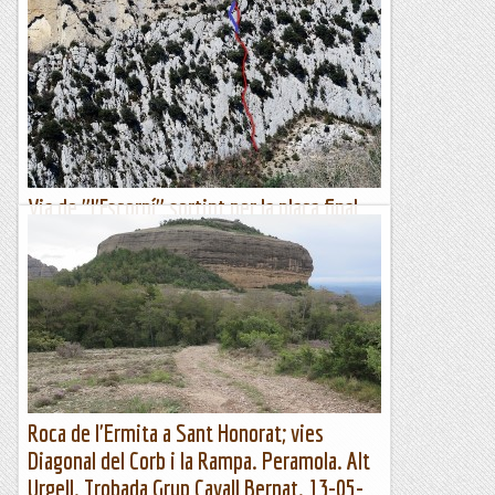
"No són les millors vies de Montserrat però no estan
malament ", això em deia el company mentre miràvem de
reüll la paret que acabàvem d'escalar tot baixant de la Cova
de...
Bloc Empotrat
Via de "l'Escorpí" sortint per la placa final
de la Francesc Suñol + 10m variant dreta
Avui acompanyo al Joan Freixas a fer la via de l'Escorpí, amb
sortida final per la placa de la via Francesc Suñol, més uns
10m que allarguen l'escalada per la placa de la...
Sisbemessanapren
Roca de l'Ermita a Sant Honorat; vies
Diagonal del Corb i la Rampa. Peramola. Alt
Urgell. Trobada Grup Cavall Bernat. 13-05-