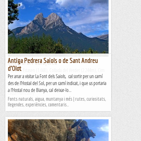
Antiga Pedrera Saiols o de Sant Andreu
Integral al Pedraforca
d’Olot
Ref. Lluís Estasen (1.668), Collada del Verdet (2.244m), Cim
Per anar a visitar La Font dels Saiols, cal sortir per un camí
Nord (2.428m), Pollegó Superior (2.498m), El Calderer
des de l’Hostal del Sol, per un camí indicat, i que us portaria
(2.493m), Enforcadura (2.348), Coll Fals Pollegó Inf....
a l’Hostal nou de Bianya, cal deixar-lo...
Esqui Montseny
Fonts naturals, aigua, muntanya i més | rutes, curiositats,
llegendes, experiències, comentaris…