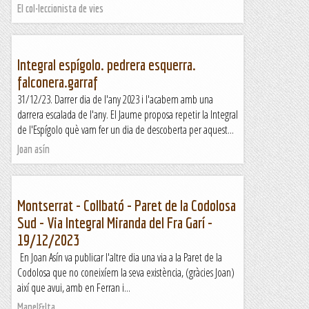
El col·leccionista de vies
Integral espígolo. pedrera esquerra.
falconera.garraf
31/12/23. Darrer dia de l'any 2023 i l'acabem amb una
darrera escalada de l'any. El Jaume proposa repetir la Integral
de l'Espígolo què vam fer un dia de descoberta per aquest...
Joan asín
Montserrat - Collbató - Paret de la Codolosa
Sud - Via Integral Miranda del Fra Garí -
19/12/2023
En Joan Asín va publicar l'altre dia una via a la Paret de la
Codolosa que no coneixíem la seva existència, (gràcies Joan)
així que avui, amb en Ferran i...
Manel&Ita