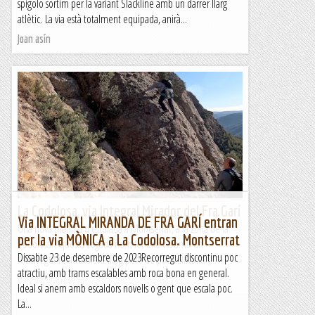
spigolo sortim per la variant Slackline amb un darrer llarg
atlètic. La via està totalment equipada, anirà...
Joan asín
La Codolosa, via Integral Mirador del Fra Garí
Via INTEGRAL MIRANDA DE FRA GARÍ entran
Una nova matinal d'escalada a Montserrat, a la zona de la
per la via MÒNICA a La Codolosa. Montserrat
Codolosa. Aquesta vegada hem fet una via amb un
Dissabte 23 de desembre de 2023Recorregut discontinu poc
recorregut relativament llarg però de poca dificultat,...
atractiu, amb trams escalables amb roca bona en general.
Blog de muntanya
Ideal si anem amb escaldors novells o gent que escala poc.
La...