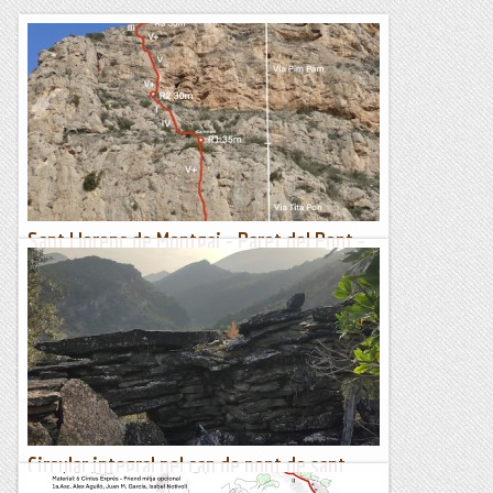
Sant Llorenç de Montgai - Paret del Pont -
Via: Integral Pim Pam - 04/03/2023
Tornem a la Paret del Pont, repetirem una part d'una via,
doncs la part de dalt ja l'havíem fet, i ens faltava el primer
llarg que és la via. Tita Pon. Us deixem la...
Manel&Ita
Circular integral pel cap de pont de sant
oisme