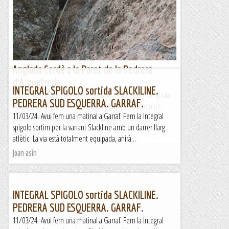
Anglada Cerdà a la Paret de la Pedrera
d'Aiguafreda.
INTEGRAL SPIGOLO sortida SLACKILINE.
Com no podia ser d'una altre manera en Cerdà i l'Anglada
PEDRERA SUD ESQUERRA. GARRAF.
tenien tota la paret per desvirgar i gràcies al seu bon ull
11/03/24. Avui fem una matinal a Garraf. Fem la Integral
varen triar la linea més lógica de la paret.Potser...
spigolo sortim per la variant Slackline amb un darrer llarg
Bloc Empotrat
atlètic. La via està totalment equipada, anirà...
Joan asín
INTEGRAL SPIGOLO sortida SLACKILINE.
PEDRERA SUD ESQUERRA. GARRAF.
11/03/24. Avui fem una matinal a Garraf. Fem la Integral