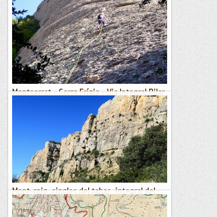
GORRO FRIGI Integral Pilar Martinez
D'aquesta cara del Gorro, només havia fet la GEDE. Aquesta
via no sé si va buscant l'espai entre vies, doncs mentres vas
pujant vas veien expansions pels costats. La via no...
Conqueridors de l'inútil
Montserrat - Gorra Frígia - Via Integral Pilar
Martínez - 20/09/2019
Sempre havíem anat deixant la cara sud de la Gorra Frígia,
però com poc a poc les volem anar fent totes, avui hem
escollit aquesta combinació de vies que li donen el nom...
Manel&Ita
Mont-roig. cingles del tabac. integral del
tabac.
12/09/19. Feia dies què no escalàvem plegat amb el el Remi