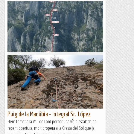
Visita a eguino, via integral xavier
DIMECRES, 12 DE JULIOL Segon dia de la nostra estada per
aquestes terres. Ara cal escollir una nova zona a tastar i
proposo al Lluis anar a Eguino. Aquesta escola no...
Els Visas
Puig de la Manúbia - Integral Sr. López
Hem tornat a la Vall de Lord per fer una vía d'escalada de
recent obertura, molt propera a la Cresta del Sol que ja