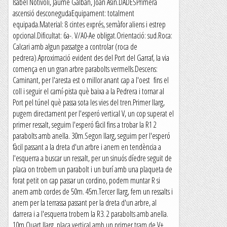
Isabel Notivoli, Jaume Galban, Joan Asín.DADESPrimera
ascensió desconegudaEquipament: totalment
equipada.Material: 8 cintes exprés, semàfor aliens i estrep
opcional.Dificultat: 6a-. V/A0-Ae obligat.Orientació: sud.Roca:
Calcari amb algun passatge a controlar (roca de
pedrera).Aproximació evident des del Port del Garraf, la via
comença en un gran arbre parabolts vermells.Descens:
Caminant, per l'aresta est o millor anant cap a l'oest fins el
coll i seguir el camí-pista què baixa a la Pedrera i tornar al
Port pel túnel què passa sota les vies del tren.Primer llarg,
pugem directament per l'esperó vertical V, un cop superat el
primer ressalt, seguim l'esperó fàcil fins a trobar la R1 2
parabolts amb anella. 30m.Segon llarg, seguim per l'esperó
fàcil passant a la dreta d'un arbre i anem en tendència a
l'esquerra a buscar un ressalt, per un sinuós díedre seguit de
placa on trobem un parabolt i un burí amb una plaqueta de
forat petit on cap passar un cordino, podem muntar R si
anem amb cordes de 50m. 45m.Tercer llarg, fem un ressalts i
anem per la terrassa passant per la dreta d'un arbre, al
darrera i a l'esquerra trobem la R3. 2 parabolts amb anella.
10m.Quart llarg, placa vertical amb un primer tram de V+,