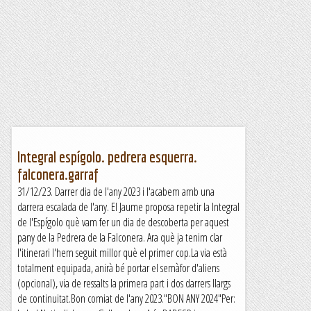
Integral espígolo. pedrera esquerra.
falconera.garraf
31/12/23. Darrer dia de l'any 2023 i l'acabem amb una
darrera escalada de l'any. El Jaume proposa repetir la Integral
de l'Espígolo què vam fer un dia de descoberta per aquest
pany de la Pedrera de la Falconera. Ara què ja tenim clar
l'itinerari l'hem seguit millor què el primer cop.La via està
totalment equipada, anirà bé portar el semàfor d'aliens
(opcional), via de ressalts la primera part i dos darrers llargs
de continuitat.Bon comiat de l'any 2023."BON ANY 2024"Per: