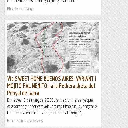
coneixem. Aquest recorregut, batejat amb el...
Blog de muntanya
Via SWEET HOME BUENOS AIRES+VARIANT i
MOJITO PAL NENITO i a la Pedrera dreta del
Penyal de Garra
Dimecres 15 de març de 2023Durant els primers anys que
vaig començar a fer escalada, era molt habitual que agafar el
tren i anar a escalar al Garraf, sobre tot al "Penyó",...
El col·leccionista de vies