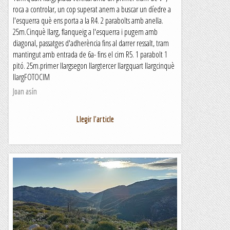
roca a controlar, un cop superat anem a buscar un díedre a
l'esquerra què ens porta a la R4. 2 parabolts amb anella.
25m.Cinquè llarg, flanqueig a l'esquerra i pugem amb
diagonal, passatges d'adherència fins al darrer ressalt, tram
mantingut amb entrada de 6a- fins el cim R5. 1 parabolt 1
pitó. 25m.primer llargsegon llargtercer llargquart llargcinquè
llargFOTOCIM
Joan asín
Llegir l'article