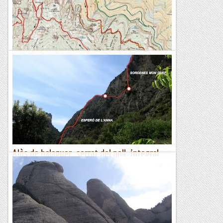
i el Josep, avui hem quedat per a grimpar plegats. La
proposta és la Integral del Tabac al Mont-Roig més salvatge....
Joan asín
Volta integral a Montserrat
Dijous 6 de juny 2019Distancia 18,71 kmDesnivell
1.450 mTemps ...
Esqui Montseny
Alòs de balaguer. serrat del poll. integral
esperó de l'anna-sordenes mon guef.
15/05/19. Avui l’idea era fer metres sense complicar-nos
gaire. A Alòs de Balaguer podem fer metres enllaçant vies
degut a la feixa inter- mitja, així què optem per...
Joan asín