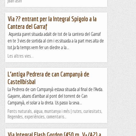
Joan asín
Via ?? entrant per la Integral Spigolo a la
Cantera del Garraf
Aquesta paret situada adalt de tot de la cantera del Garraf
en te 3 vies de sortida al cim i es situada a la part mes alta de
tot.Ja fa temps vem fer un diedre a la...
Les altres vies...
L’antiga Pedrera de can Campanyà de
Castellbisbal
La Pedrera de can Campanyà estava situada al final de l’Avda.
Gayarre, abans d’arribar al pont del torrent de Can
Campanyà, el solar a la dreta. Us passo la seva...
Fonts naturals, aigua, muntanya i més | rutes, curiositats,
llegendes, experiències, comentaris…
Via Integral Flash Gordon (450 m. V+/A2) a