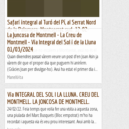
Safari integral al Turó del Pí, al Serrat Nord
de la Palomera. Montserrat sud. 12-02-
La Juncosa de Montmell - La Creu de
2022.
Montmell - Via Integral del Sol i de la Lluna
De l'aparcament el Serrat de La PalomeraMasia de Can
01/03/2024
Jorba.Ara fa dies que no escalem a Montserrat, avui no és el
millor dia, està ennuvolat, però no fa massa fred. ...
Quan divendres passat vàrem veure un post d'en Joan Asin ja
vàrem dir que el proper dia que puguem hi aniríem.
Jaumegrimp 2
(Gràcies Joan per divulgar-ho). Avui ha estat el primer dia i...
Manel&Ita
Via INTEGRAL DEL SOL I LA LLUNA. CREU DEL
MONTMELL. LA JONCOSA DE MONTMELL.
24/02/22. Feia temps que volia fer una visita a aquesta zona,
una piulada del Marc Busquets (Bloc empotrat) m'ho ha
recordat i aquesta via és veu prou interessant. Avui amb la...