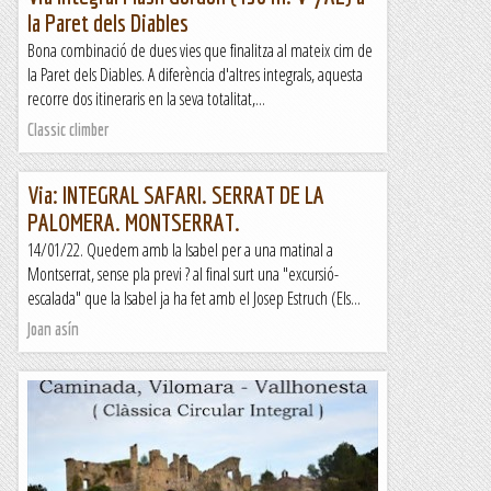
la Paret dels Diables
Bona combinació de dues vies que finalitza al mateix cim de
la Paret dels Diables. A diferència d'altres integrals, aquesta
recorre dos itineraris en la seva totalitat,...
Classic climber
Via: INTEGRAL SAFARI. SERRAT DE LA
PALOMERA. MONTSERRAT.
14/01/22. Quedem amb la Isabel per a una matinal a
Montserrat, sense pla previ ? al final surt una "excursió-
escalada" que la Isabel ja ha fet amb el Josep Estruch (Els...
Joan asín