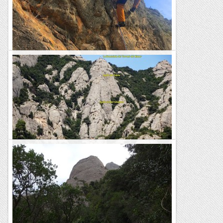
Nova via: integral a la cresta d'amets
Falta la ressenya... Això del confinament comarcal ens ha fet
molt de mal. Només sortint 4 km podíem anar al sector de
Tanca-li-porta a Ivars de Noguera i ens ha permet...
Escalada per a tontos
Torrent del misser. integral dels missaires.
El torrent del Misser és troba a la dreta del Clot de la Mònica.
Aquest torrent amaga un laberint de petites Agulles on
arribar-hi ja demana bona intuïció doncs cal seguir...
Joan asín