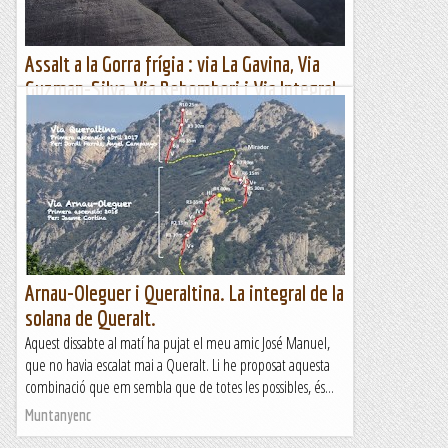
Assalt a la Gorra frígia : via La Gavina, Via
Guzman-Silva, Via Rebombori i Via Integral
Pilar Martínez.,
Aquestes darreres setmanes d'hivern i inici de
primavera he anat força vegades a la Gorra frígia, algunes
tardes...
Jaumegrimp 2
Arnau-Oleguer i Queraltina. La integral de la
solana de Queralt.
Aquest dissabte al matí ha pujat el meu amic José Manuel,
que no havia escalat mai a Queralt. Li he proposat aquesta
combinació que em sembla que de totes les possibles, és...
Muntanyenc