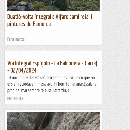
Duatló-volta integral a Alfaro,camí reial i
pintures de Famorca
Fent marxa
Via Integral Espigolo - La Falconera - Garraf
- 02/04/2024
El novembre del 2018 vàrem fer aquesta via, com que no
ens en recordàvem massa avui hi hem tornat anar.Escalar a
prop del mar sempre té el seu atractiu, si...
Manel&Ita