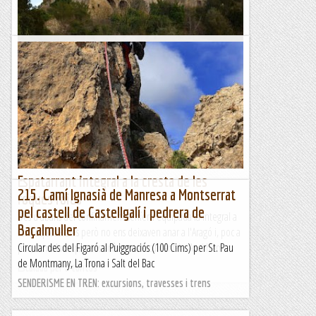
VILOMARA - VALLHONESTA ( Clàssica
Circular Integral )
&nb...
Kimisades
Espatarrant integral a la cresta de les
215. Camí Ignasià de Manresa a Montserrat
roques roies
pel castell de Castellgalí i pedrera de
Des d'abans del confinament teníem equipada la Integral a
Baçalmuller
les Roques Roies però no ens deixaven anar a l'Aragó i, poc a
poc, semblava que ens anàvem descuidant-la. Avui hem...
Circular des del Figaró al Puiggraciós (100 Cims) per St. Pau
de Montmany, La Trona i Salt del Bac
Escalada per a tontos
SENDERISME EN TREN: excursions, travesses i trens