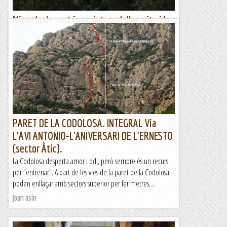
Miranda de sant joan. integral d'en pitu i la
nuri.
27/03/21. Avui quedem per escalar amb el Ramón, Jesús i
José Luis per escalar després de molts mesos sense fer-ho
plegats. Volem anar a Gorros però el dia...
Joan asín
PARET DE LA CODOLOSA. INTEGRAL Via
L'AVI ANTONIO-L'ANIVERSARI DE L'ERNESTO
(sector Àtic).
La Codolosa desperta amor i odi, però sempre és un recurs
per "entrenar". A part de les vies de la paret de la Codolosa
poden enllaçar amb sectors superior per fer metres....
Joan asín