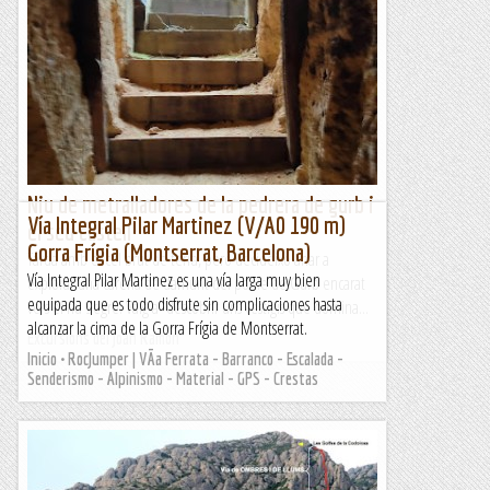
Niu de metralladores de la pedrera de gurb i
Vía Integral Pilar Martinez (V/A0 190 m)
el seu castell
Gorra Frígia (Montserrat, Barcelona)
Tarda amb el cel brut de terra, però decideixo anar a
Vía Integral Pilar Martinez es una vía larga muy bien
explorar una carena de damunt del poble de Gurb encarat
equipada que es todo disfrute sin complicaciones hasta
vers el riu Segre. Vaig a descobrir uns vestigis que domina...
alcanzar la cima de la Gorra Frígia de Montserrat.
Excursions del Joan Ramon
Inicio • RocJumper | VÃ­a Ferrata - Barranco - Escalada -
Senderismo - Alpinismo - Material - GPS - Crestas