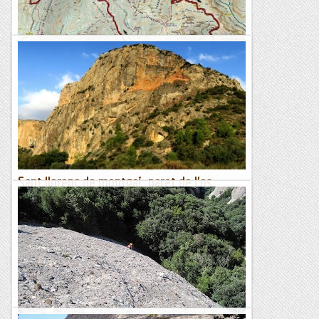
Volta integral a Montserrat 2
Dimecres 20 novembre 2019Santa Cecilia, Camí de l’Arrel, Pla
de la Trinitat, Pas del Trencabarrals, Camí Nou de Sant Jeroni
(Gorros), Miranda de Sant Jeroni (100 cims),...
Esqui Montseny
Sant llorenç de montgai. paret de l'os.
integral trifolls-isaac gabriel
9/10/19. Després de 15 dies de Trekking pels Monts Taurus i
Capadòcia a Turquia, tornem a la normalitat. Per les
condicions meteorològiques ens refugiem a Sant Llorenç...
Joan asín