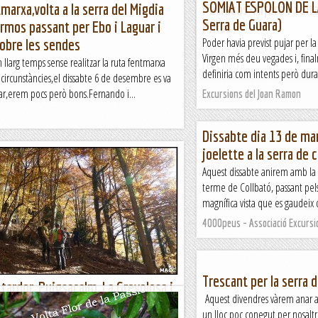
SOMIAT ESPOLON DE LA
marxa,volta a la serra del Migdia
Petracos-Alfaro i volt
Serra de Guara)
rmos passant per Ebo i Laguar i
Pinos
Poder havia previst pujar per la
sobre les sendes
Virgen més deu vegades i, final
llarg temps sense realitzar la ruta fentmarxa
Fent marxa
definiria com intents però dur
 circunstàncies,el dissabte 6 de desembre es va
ar,erem pocs però bons.Fernando i...
Excursions del Joan Ramon
Dissabte dia 13 de ma
joelette a la serra de 
Aquest dissabte anirem amb la 
terme de Collbató, passant pels
magnífica vista que es gaudeix 
4000peus - Associació Excursio
Trescant per la serra d
 tardor, Puigsacalm, La Grevolosa i
Aquest divendres vàrem anar a 
Llancers.
un lloc poc conegut per nosaltre