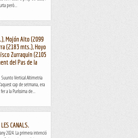
rta però...
.), Mojón Alto (2099
erra (2183 mts.), Hoyo
Risco Zurraquin (2105
ent del Pas de la
e Suunto Vertical.Altimetria
d'aquest cap de setmana, era
r a la Puríssima de...
 LES CANALS.
any 2024. La primera intenció