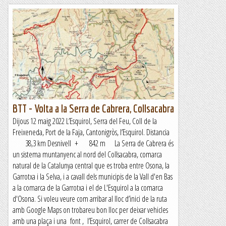
BTT - Volta a la Serra de Cabrera, Collsacabra
Dijous 12 maig 2022 L’Esquirol, Serra del Feu, Coll de la
Freixeneda, Port de la Faja, Cantonigròs, l’Esquirol. Distancia
38,3 km Desnivell + 842 m La Serra de Cabrera és
un sistema muntanyenc al nord del Collsacabra, comarca
natural de la Catalunya central que es troba entre Osona, la
Garrotxa i la Selva, i a cavall dels municipis de la Vall d'en Bas
a la comarca de la Garrotxa i el de L'Esquirol a la comarca
d'Osona. Si voleu veure com arribar al lloc d’inici de la ruta
amb Google Maps on trobareu bon lloc per deixar vehicles
amb una plaça i una font , l’Esquirol, carrer de Collsacabra