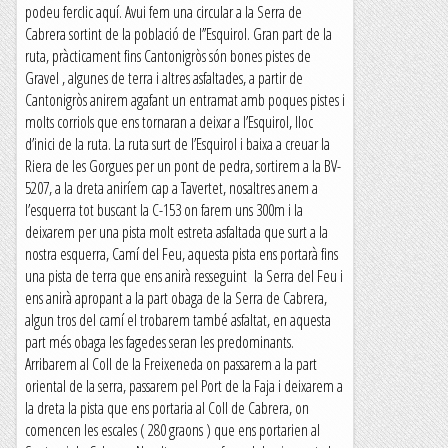
podeu ferclic aquí. Avui fem una circular a la Serra de
Cabrera sortint de la població de l’’Esquirol. Gran part de la
ruta, pràcticament fins Cantonigròs són bones pistes de
Gravel , algunes de terra i altres asfaltades, a partir de
Cantonigròs anirem agafant un entramat amb poques pistes i
molts corriols que ens tornaran a deixar a l’Esquirol, lloc
d’inici de la ruta. La ruta surt de l’Esquirol i baixa a creuar la
Riera de les Gorgues per un pont de pedra, sortirem a la BV-
5207, a la dreta aniríem cap a Tavertet, nosaltres anem a
l’esquerra tot buscant la C-153 on farem uns 300m i la
deixarem per una pista molt estreta asfaltada que surt a la
nostra esquerra, Camí del Feu, aquesta pista ens portarà fins
una pista de terra que ens anirà resseguint la Serra del Feu i
ens anirà apropant a la part obaga de la Serra de Cabrera,
algun tros del camí el trobarem també asfaltat, en aquesta
part més obaga les fagedes seran les predominants.
Arribarem al Coll de la Freixeneda on passarem a la part
oriental de la serra, passarem pel Port de la Faja i deixarem a
la dreta la pista que ens portaria al Coll de Cabrera, on
comencen les escales ( 280 graons ) que ens portarien al