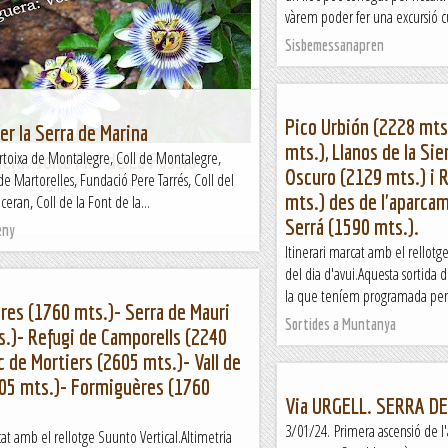
el recorregut.Sortida del 18/11/2023.Tot i que
vàrem poder fer una excursió cu
m tingut diferents baixes no podia faltar la
Sisbemessanapren
a anual, i ja en portem unes quantes
quel, de roca en roca.
Pico Urbión (2228 mts
per la Serra de Marina
mts.), Llanos de la Si
rtoixa de Montalegre, Coll de Montalegre,
era: Volta Flor de La Passió
Oscuro (2129 mts.) i 
e Martorelles, Fundació Pere Tarrés, Coll del
b...
mts.) des de l'aparcam
ceran, Coll de la Font de la...
Serrá (1590 mts.).
eny
Itinerari marcat amb el rellotg
del dia d'avui.Aquesta sortida 
la que teníem programada per fe
es (1760 mts.)- Serra de Mauri
Sortides a Muntanya
.)- Refugi de Camporells (2240
c de Mortiers (2605 mts.)- Vall de
605 mts.)- Formiguères (1760
Via URGELL. SERRA DE
3/01/24. Primera ascensió de l'
cat amb el rellotge Suunto Vertical.Altimetria