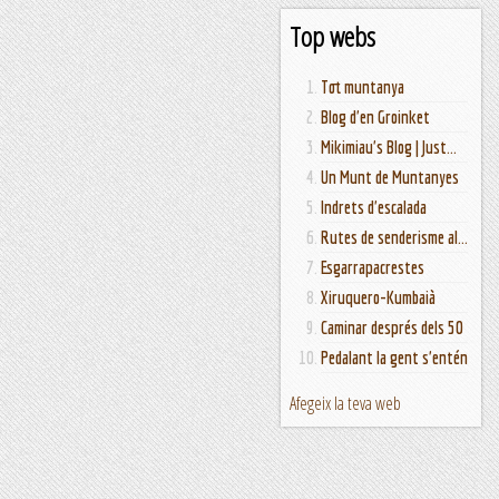
Top webs
Tot muntanya
Blog d'en Groinket
Mikimiau's Blog | Just...
Un Munt de Muntanyes
Indrets d'escalada
Rutes de senderisme al...
Esgarrapacrestes
Xiruquero-Kumbaià
Caminar després dels 50
Pedalant la gent s'entén
Afegeix la teva web