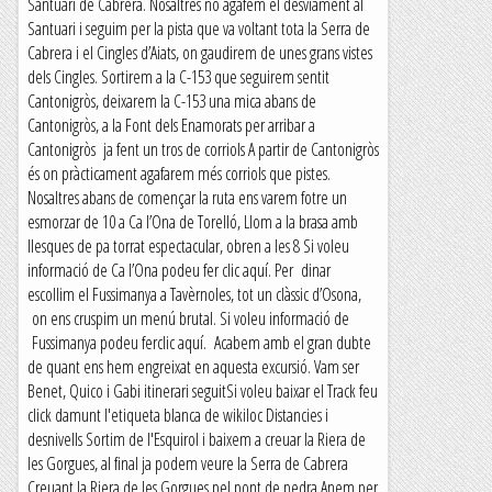
Santuari de Cabrera. Nosaltres no agafem el desviament al
Santuari i seguim per la pista que va voltant tota la Serra de
Cabrera i el Cingles d’Aiats, on gaudirem de unes grans vistes
dels Cingles. Sortirem a la C-153 que seguirem sentit
Cantonigròs, deixarem la C-153 una mica abans de
Cantonigròs, a la Font dels Enamorats per arribar a
Cantonigròs ja fent un tros de corriols A partir de Cantonigròs
és on pràcticament agafarem més corriols que pistes.
Nosaltres abans de començar la ruta ens varem fotre un
esmorzar de 10 a Ca l’Ona de Torelló, Llom a la brasa amb
llesques de pa torrat espectacular, obren a les 8 Si voleu
informació de Ca l’Ona podeu fer clic aquí. Per dinar
escollim el Fussimanya a Tavèrnoles, tot un clàssic d’Osona,
on ens cruspim un menú brutal. Si voleu informació de
Fussimanya podeu ferclic aquí. Acabem amb el gran dubte
de quant ens hem engreixat en aquesta excursió. Vam ser
Benet, Quico i Gabi itinerari seguitSi voleu baixar el Track feu
click damunt l'etiqueta blanca de wikiloc Distancies i
desnivells Sortim de l'Esquirol i baixem a creuar la Riera de
les Gorgues, al final ja podem veure la Serra de Cabrera
Creuant la Riera de les Gorgues pel pont de pedra Anem per