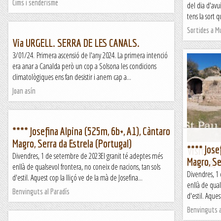
Cims i senderisme
del dia d'avu
tens la sort 
Sortides a 
Via URGELL. SERRA DE LES CANALS.
3/01/24. Primera ascensió de l'any 2024. La primera intenció
era anar a Canalda però un cop a Solsona les condicions
climatològiques ens fan desistir i anem cap a...
Joan asín
**** Josefina Alpina (525m, 6b+, A1), Càntaro
Magro, Serra da Estrela (Portugal)
**** Jose
Visitem S
Divendres, 1 de setembre de 2023El granit té adeptes més
Magro, Se
Maçana)
enllà de qualsevol frontera, no coneix de nacions, tan sols
Divendres, 1
&n
d'estil. Aquest cop la lliçó ve de la mà de Josefina...
enllà de qual
Kimisades
Benvinguts al Paradís
d'estil. Aques
Benvinguts a