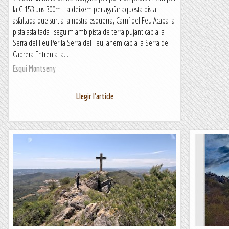
la C-153 uns 300m i la deixem per agafar aquesta pista
asfaltada que surt a la nostra esquerra, Camí del Feu Acaba la
pista asfaltada i seguim amb pista de terra pujant cap a la
Serra del Feu Per la Serra del Feu, anem cap a la Serra de
Cabrera Entren a la...
Esqui Montseny
Llegir l'article