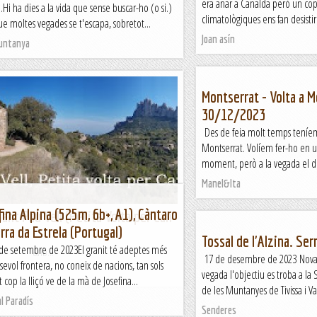
era anar a Canalda però un cop
i.Hi ha dies a la vida que sense buscar-ho (o si.)
climatològiques ens fan desistir
que moltes vegades se t'escapa, sobretot...
Joan asín
Muntanya
Montserrat - Volta a M
30/12/2023
Des de feia molt temps teníem
Montserrat. Volíem fer-ho en un 
moment, però a la vegada el dia
Manel&Ita
fina Alpina (525m, 6b+, A1), Càntaro
ant Pau Vell (Petita Volta per Can
rra da Estrela (Portugal)
Tossal de l'Alzina. Ser
 de setembre de 2023El granit té adeptes més
b...
17 de desembre de 2023 Nova v
sevol frontera, no coneix de nacions, tan sols
vegada l'objectiu es troba a la 
t cop la lliçó ve de la mà de Josefina...
de les Muntanyes de Tivissa i Van
l Paradís
Senderes