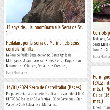
15 min (7,5 km) Desnivell:...
Descripció d
aquest any he
Maifemcim.cat
nostra sortid
El blog del Mi
15 anys de... la Innominata a la Serra de St.
Corriols 
Joan.
Badalona, Ca
Esparregu
Actualment el tinc una mica abandonat, però durant una
Pedalant per la Serra de Marina i els seus
Santa Maria d
bona temporada la Serra de Sant Joan a Montanisell va ser
&n
corriols infinits
Turó d’en Gal
un terreny de joc excelent per escalar-hi, avui fa 15anys
Kimisades
La Roca del Vallès, Bassa dels Ànecs, Santa Agnès de
vam...
Esqui Monts
Malanyanes, Urbanització Sant Carles, Coll de Parpers, Sant
Romàntic Guerrer
Bartomeu de Cabanyes, Pedra de les Orenetes,...
Esqui Montseny
Formiguèr
(2412 mts
14/01/2024 Serra de Castelltallat (Bages)
mts.)- Pi
Per poder assistir a la excursió és obligatori estar federat LLOC
Galba (1
DE TROBADA: a les 6h 30' a l'antiga UEC de Barcelona - Gran
mts.)
Via de les Corts Catalanes / Muntaner...
Itinerari mar