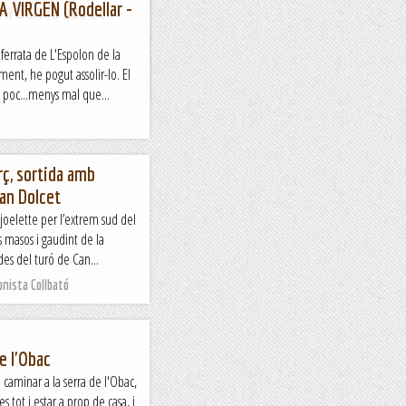
 VIRGEN (Rodellar -
a a Bèrnia des de
 ferrata de L'Espolon de la
ment, he pogut assolir-lo. El
a poc...menys mal que...
rç, sortida amb
can Dolcet
joelette per l’extrem sud del
 masos i gaudint de la
des del turó de Can...
nista Collbató
e l'Obac
caminar a la serra de l'Obac,
s tot i estar a prop de casa, i