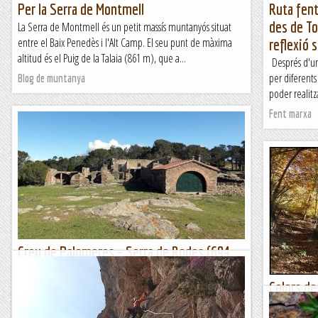
Per la Serra de Montmell
Ruta fent
des de To
La Serra de Montmell és un petit massís muntanyós situat
entre el Baix Penedès i l'Alt Camp. El seu punt de màxima
reflexió 
altitud és el Puig de la Talaia (861 m), que a...
Després d'un 
per diferents
Blog de muntanya
poder realitz
Fent marxa
Creu de Palomeres – Serra de Rodes (694
m)
Colors de
Dijous 18 d’abril de 2024Hora de sortida: 2/4 de set del matí.
Ubicació: Comarca de l’Alt Empordà. Temps aproximat: 4 h
Serra de 