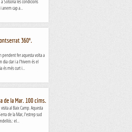
 a Solsona les condicions
 i anem cap a...
ontserrat 360º.
 pendent fer aquesta volta a
dia clar i a l'hivern és el
 és més curt i...
ra de la Mar. 100 cims.
isita al Baix Camp. Aquesta
Serra de la Mar, l'estrep sud
dellós.: el...