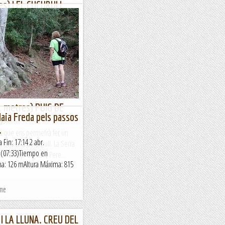
s) I EL CUCURULL
bem a Roda de Berà a la
el mateix poble farem una
 als turons de la Murtra i el...
1 metres) PUIG DE
alaia Freda pels passos
).
.
ut que ens permetrà fer un
 Fin: 17:14 2 abr.
nat Serra de Curull. La Serra
m (07:33)Tiempo en
l municipi de Sant Pere...
a: 126 mAltura Máxima: 815
sme
 I LA LLUNA. CREU DEL