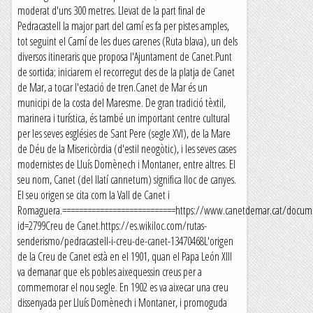
moderat d'uns 300 metres. Llevat de la part final de
Pedracastell la major part del camí es fa per pistes amples,
tot seguint el Camí de les dues carenes (Ruta blava), un dels
diversos itineraris que proposa l'Ajuntament de Canet.Punt
de sortida; iniciarem el recorregut des de la platja de Canet
de Mar, a tocar l'estació de tren.Canet de Mar és un
municipi de la costa del Maresme. De gran tradició tèxtil,
marinera i turística, és també un important centre cultural
per les seves esglésies de Sant Pere (segle XVI), de la Mare
de Déu de la Misericòrdia (d'estil neogòtic), i les seves cases
modernistes de Lluís Domènech i Montaner, entre altres. El
seu nom, Canet (del llatí cannetum) significa lloc de canyes.
El seu origen se cita com la Vall de Canet i
Romaguera.===========================https://www.canetdemar.cat/docum
id=2799Creu de Canet.https://es.wikiloc.com/rutas-
senderismo/pedracastell-i-creu-de-canet-13470468L'origen
de la Creu de Canet està en el 1901, quan el Papa León XIII
va demanar que els pobles aixequessin creus per a
commemorar el nou segle. En 1902 es va aixecar una creu
dissenyada per Lluís Domènech i Montaner, i promoguda