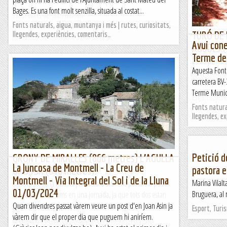
trobo res d'interessant. He decidit que a la...
Bages. Es una font molt senzilla, situada al costat...
Excursions del Joan Ramon
Fonts naturals, aigua, muntanya i més | rutes, curiositats,
TURÓ DE 
llegendes, experiències, comentaris…
Avui cone
AGUDES (
Terme de 
Descripció de
Aquesta Font 
ens permetrà 
carretera BV-
l'Home, i tot
Terme Municip
Esgarrapacr
Fonts natural
llegendes, e
Petició de
GRONY DE MIRALLES (866 metres) L’AGULLA
La Juncosa de Montmell - La Creu de
pastora e
GROSSA (846 metres).
Montmell - Via Integral del Sol i de la Lluna
Marina Vilalta
Descripció de la ruta; la proposta d'avui ens portarà a poder
01/03/2024
Bruguera, al 
fer un parell de cims en una jornada, ja que tots dos estan
situats a poca distància un de l'altre. Un d'ells...
Quan divendres passat vàrem veure un post d'en Joan Asin ja
Esport, Turi
vàrem dir que el proper dia que puguem hi aniríem.
Esgarrapacrestes