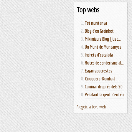
Top webs
Tot muntanya
Blog d'en Groinket
Mikimiau's Blog | Just...
Un Munt de Muntanyes
Indrets d'escalada
Rutes de senderisme al...
Esgarrapacrestes
Xiruquero-Kumbaià
Caminar després dels 50
Pedalant la gent s'entén
Afegeix la teva web