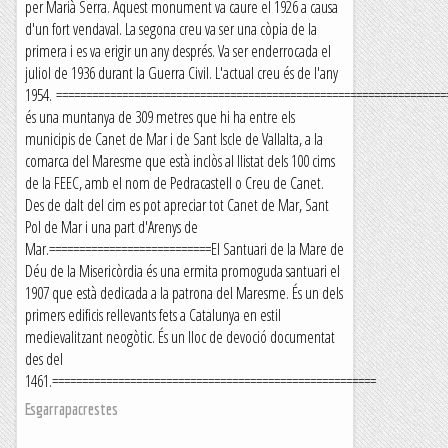
per Marià Serra. Aquest monument va caure el 1926 a causa
d'un fort vendaval. La segona creu va ser una còpia de la
primera i es va erigir un any després. Va ser enderrocada el
juliol de 1936 durant la Guerra Civil. L'actual creu és de l'any
1954. =================================================================
és una muntanya de 309 metres que hi ha entre els
municipis de Canet de Mar i de Sant Iscle de Vallalta, a la
comarca del Maresme que està inclòs al llistat dels 100 cims
de la FEEC, amb el nom de Pedracastell o Creu de Canet.
Des de dalt del cim es pot apreciar tot Canet de Mar, Sant
Pol de Mar i una part d'Arenys de
Mar.===========================El Santuari de la Mare de
Déu de la Misericòrdia és una ermita promoguda santuari el
1907 que està dedicada a la patrona del Maresme. És un dels
primers edificis rellevants fets a Catalunya en estil
medievalitzant neogòtic. És un lloc de devoció documentat
des del
1461.======================================================
Esgarrapacrestes