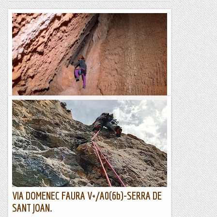
Escletxa del Moro o Cova de Sant Jeroni
L'Escletxa del Moro és un indret singular de Montserat. Es
tracta d'una cavitat dintre d'una gran fisura entre roques, al
peu de la Paret de l'Aeri. Tot i que...
Blog de muntanya
VIA DOMENEC FAURA V+/A0(6b)-SERRA DE
SANT JOAN.