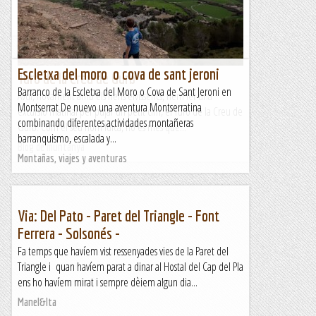
que ha permès, malgrat tot, rodar per la comarca...
AVUI, SEMPRE. Dècades de muntanya
Escletxa del moro o cova de sant jeroni
Turó de la Creu de Gurb
Barranco de la Escletxa del Moro o Cova de Sant Jeroni en
Avui, novament amb els nens eivissencs, hem fet una
Montserrat De nuevo una aventura Montserratina
excursió matinal per pujar un petit cim, el Turó de la Creu de
combinando diferentes actividades montañeras
Gurb. Com el seu nom idica, no és més que...
barranquismo, escalada y...
Blog de muntanya
Montañas, viajes y aventuras
Via: Del Pato - Paret del Triangle - Font
Ferrera - Solsonés -
Fa temps que havíem vist ressenyades vies de la Paret del
Triangle i quan havíem parat a dinar al Hostal del Cap del Pla
ens ho havíem mirat i sempre dèiem algun dia...
Manel&Ita