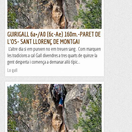
GUIRIGALL 6a+/A0 (6c-Ae) 160m.-PARET DE
L'OS- SANT LLORENÇ DE MONTGAI
L’altre dia si em punxen no em treuen sang . Com marquen
les tradicions a cal Gall divendres a tres quarts de quinze la
gent desperta i comença a demanar allò típic...
Lo gall