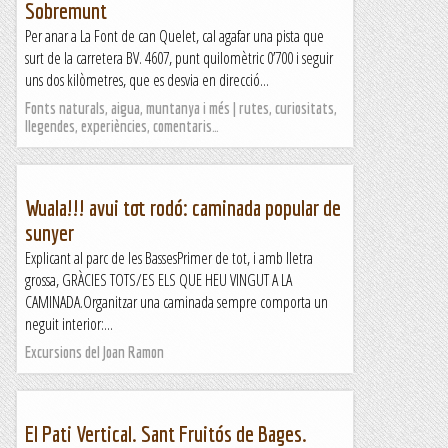
Sobremunt
Per anar a La Font de can Quelet, cal agafar una pista que
surt de la carretera BV. 4607, punt quilomètric 0’700 i seguir
uns dos kilòmetres, que es desvia en direcció...
Fonts naturals, aigua, muntanya i més | rutes, curiositats,
llegendes, experiències, comentaris…
Wuala!!! avui tot rodó: caminada popular de
sunyer
Explicant al parc de les BassesPrimer de tot, i amb lletra
grossa, GRÀCIES TOTS/ES ELS QUE HEU VINGUT A LA
CAMINADA.Organitzar una caminada sempre comporta un
neguit interior:...
Excursions del Joan Ramon
El Pati Vertical. Sant Fruitós de Bages.