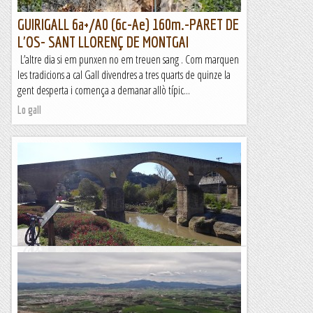
GUIRIGALL 6a+/A0 (6c-Ae) 160m.-PARET DE
L'OS- SANT LLORENÇ DE MONTGAI
L’altre dia si em punxen no em treuen sang . Com marquen
les tradicions a cal Gall divendres a tres quarts de quinze la
gent desperta i comença a demanar allò típic...
Lo gall
La comarca del bages a cop de pedal
Pont medieval a ManresaPrimavera poc estable