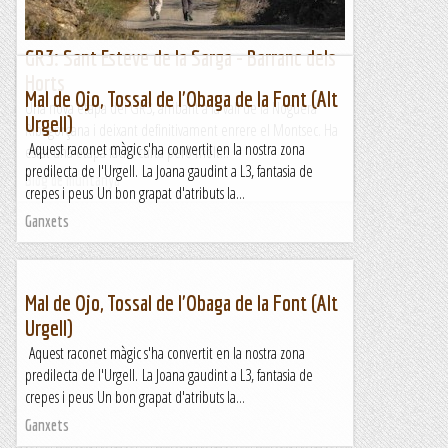
GR3: Sant Esteve de la Sarga - Barranc dels
Horts
Mal de Ojo, Tossal de l'Obaga de la Font (Alt
Una nova etapa del GR3, arribant a la vall de la Noguera
Urgell)
Ribagorçana i deixant definitivament enrere el Montsec. Ha
Aquest raconet màgic s'ha convertit en la nostra zona
estat una etapa fàcil i curta però molt...
predilecta de l'Urgell. La Joana gaudint a L3, fantasia de
Blog de muntanya
crepes i peus Un bon grapat d'atributs la...
Ganxets
Mal de Ojo, Tossal de l'Obaga de la Font (Alt
Urgell)
Aquest raconet màgic s'ha convertit en la nostra zona
predilecta de l'Urgell. La Joana gaudint a L3, fantasia de
crepes i peus Un bon grapat d'atributs la...
Ganxets