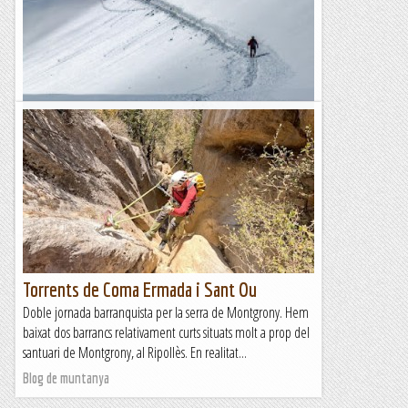
Ha desaparegut la creu de l’Aneto
Ha desaparegut la creu de l’Aneto i tothom s’ha escandalitzat
molt. Sempre passa igual: desapareix un tros de ferro d’una
muntanya i sembla que haja caigut la...
A un tir de pedra
Torrents de Coma Ermada i Sant Ou
Doble jornada barranquista per la serra de Montgrony. Hem
baixat dos barrancs relativament curts situats molt a prop del
santuari de Montgrony, al Ripollès. En realitat...
Blog de muntanya