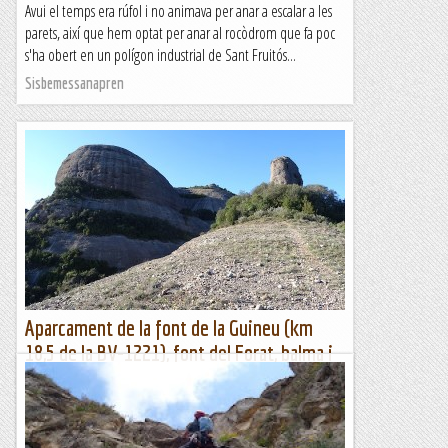
Avui el temps era rúfol i no animava per anar a escalar a les
parets, així que hem optat per anar al rocòdrom que fa poc
s'ha obert en un polígon industrial de Sant Fruitós...
Sisbemessanapren
Aparcament de la font de la Guineu (km
18,5 de la BV-1221), font del Forat, balma i
Roques de la Coca, el Montcau, Coll d'Eres i
font de la Guineu
Aparcament de la font de la Guineu, font del Forat, roques