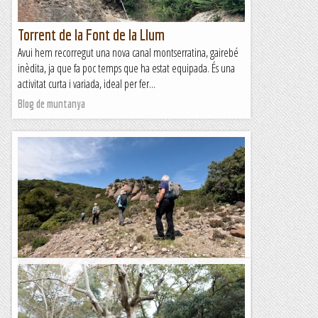
Torrent de la Font de la Llum
Avui hem recorregut una nova canal montserratina, gairebé
inèdita, ja que fa poc temps que ha estat equipada. És una
activitat curta i variada, ideal per fer...
Blog de muntanya
Excursió per la Roca Mur de Sant Llorenç
Hem fet una excursió per la zona de Sant Llorenç de Munt.
Avui hem sortit del Marquet de les Roques per fer un