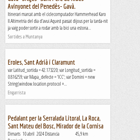
Avinyonet del Penedès- Gavà.
Itinerari marcat amb el ciclecomputador Hammerhead Karo
II.Altimetria del dia d'avui.Aquest passat dijous per la tarda-nit
ja vaig poder sortir a rodar amb la bici una estona...
Sortides a Muntanya
Eroles, Sant Adrià i Claramunt
var Latitud_sortida = 42.173220; var Longitud_sortida =
0.816259; var Mapa_defecte = 'ICC'; var Domini = new
String(window.location.protocol +...
Engarrista
Pedalant per la Serralada Litoral, La Roca,
Sant Mateu del Bosc, Mirador de la Cornisa
Dimarts 10 abril 2024 Distancia 45,9 km