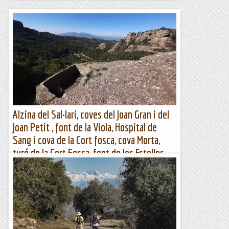
Alzina del Sal·lari, coves del Joan Gran i del
Joan Petit , font de la Viola, Hospital de
Sang i cova de la Cort fosca, cova Morta,
turó de la Cort Fosca, font de les Estelles,
balma-cova del Racó Gran de Matarrodona,
cova del Santuari Luni-Solar i turó d
Alzina Sal·lari, coves: Joan Gran, Joan Petit, Morta, Hospital
Sang, Racó Gran i Santuari Luni-Solar; fonts: Viola i...
Muntanya