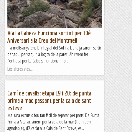
de la Coca, Montcau, Coll d'Eres i font de la...
Muntanya
Via La Cabeza Funciona sortint per 10è
Aniversari a la Creu del Montmell
Fa molts anys fent la Integral del Sol i la Lluna ja varem sortir
per aqui per seguir la logica de la paret. Ahir vem fer
l'entrada per La Cabeza Funciona, molt...
Les altres vies...
Camí de cavalls: etapa 19 i 20: de punta
prima a mao passant per la cala de sant
esteve
Mai una excursio fou tan fácil de separar per parts: De Punta
Prima a Alcalfar, anem per la vora de la mar (tram ben
agradable), d’Alcalfar a la Cala de Sant Esteve, es...