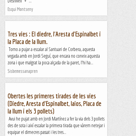
Desnivell + ...
Esqui Montseny
Tres vies : El diedre, l'Aresta d'Espinalbet i
la Placa de la llum.
Torno a pujar a escalar al Santuari de Corbera, aquesta
vegada amb en Jordi Seguí, que encara no coneix aquesta
zona i que malgrat la poca alçada de la paret, l'hi ha...
Sisbemessanapren
Obertes les primeres tirades de les vies
(Diedre, Aresta d'Espinalbet, Iaios, Placa de
la llum i els 3 pollets)
Avui he pujat amb en Jordi Martínez a fer la via dels 3 pollets
des de sota i així escalar la primera tirada que vàrem netejar i
equipar el dimecres passat i les tres...