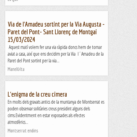
Via de l'Amadeu sortint per la Via Augusta -
Paret del Pont- Sant Llorenç de Montgai
15/03/2024
Aquest matí volem fer una via ràpida doncs hem de tornar
aviat a casa, així que ens decidim per la Via l´Amadeu de la
Paret del Pont sortint per la via...
Manel&Ita
L'enigma de la creu cimera
En molts dels gravats antics de la muntanya de Montserrat es
poden observar solitàries creus presidint alguns dels
cims.Evidentment en estar exposades als efectes
atmosfèrics...
Montserrat endins