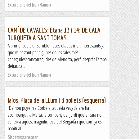
Excursions del Joan Ramon
CAMÍ DE CAVALLS: Etapa 13 i 14: DE CALA
TURQUETA A SANT TOMAS
A primer cop d’ull semblen dues etapes molt interessants ja
que va passant per algunes de les cales més
conegudes/concorregudes de Menorca, però després l’etapa
defrauda...
Excursions del Joan Ramon
Iaios, Placa de la LLum i 3 pollets (esquerra)
De nou pugem a Corbera, aquesta vegada ens ha
acompanyat la Marta, la company del Jordi que encara no
coneixia aquest magnífic recó del Bergadà i que com ja es
habitual...
Sisbemessanapren