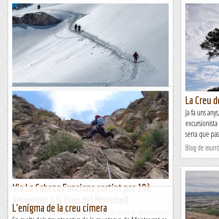
Ha desaparegut la creu de l’Aneto
La Creu d
Ha desaparegut la creu de l’Aneto i tothom s’ha escandalitzat
Ja fa uns any
molt. Sempre passa igual: desapareix un tros de ferro d’una
excursionista
muntanya i sembla que haja caigut la...
serra que pas
A un tir de pedra
Blog de mun
Via La Cabeza Funciona sortint per 10è
Aniversari a la Creu del Montmell
L'enigma de la creu cimera
Fa molts anys fent la Integral del Sol i la Lluna ja varem sortir