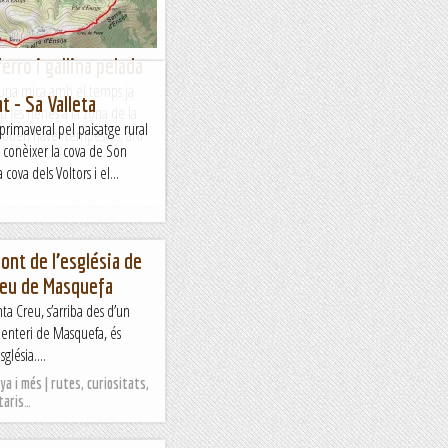
ferro i gallina pelada
una mica amb el temps ja
 - Sa Valleta
 les nenes a la zona de la
rimaveral pel paisatge rural
i poden haver tempestes, així
s conèixer la cova de Son
va dels Voltors i el...
ont de l’església de
Creu de Masquefa
nta Creu, s’arriba des d’un
menteri de Masquefa, és
glésia....
a i més | rutes, curiositats,
taris…