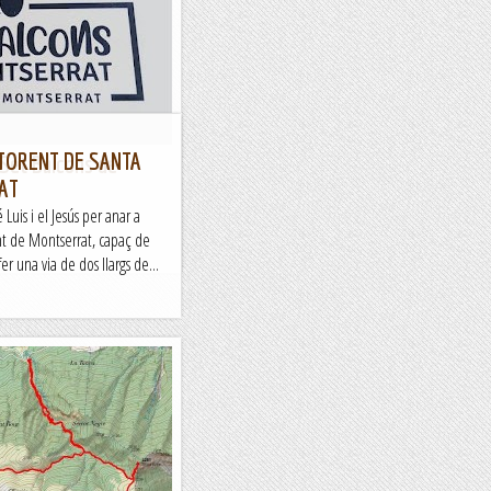
 TORENT DE SANTA
.Set Balcons de
AT
uis i el Jesús per anar a
nt de Montserrat, capaç de
r una via de dos llargs de...