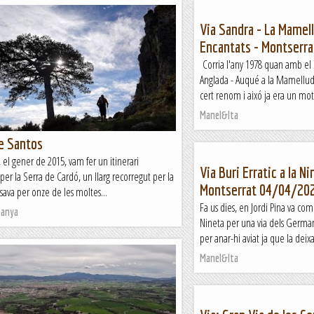
Via Sandra - La Mamell
Encantats - Montserr
Corria l'any 1978 quan amb el L
Anglada - Auqué a la Mamellud
cert renom i aixó ja era un moti
Manel&Ita
e Santos
s, el gener de 2015, vam fer un itinerari
Via Buri Erratic a la Ni
 per la Serra de Cardó, un llarg recorregut per la
Montserrat 04/04/20
sava per onze de les moltes...
Fa us dies, en Jordi Pina va com
tanya
Nineta per una via dels Germa
per anar-hi aviat ja que la deixa
Manel&Ita