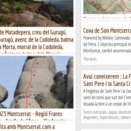
Serrat voltor, creu de 
Divendres vespre ens arrugem 
Cova de Son Montserrat
de Matadepera, creu del Gurugú,
que no veiem clar acampar amb
Powered by Wikiloc Caminada p
Gurugú, avenc de la Codoleda, balma
Cerdanya francesa si a la nit h
de Petra. L'objectiu principal é
que...
a Morta, morral de la Codoleda,
Montserrat, també anomenada co
es Ànimes, balma dels Maquis
Relats de muntanya
Viaranys
 Recer), font del Saüc i la Mola
Matadepera, creu del Gurugú, morral Codoleda,
orta, cova de les Ànimes, refugi dels Maquis, la
Avui coneixerem : La F
..
Sant Pere i la Santa 
A l’església de Sant Pere i la Sa
camí de terra que surt del Ce
situada la font a un costat de l’es
Fonts naturals, aigua, muntany
23 Montserrat - Regió Frares
llegendes, experiències, comen
 - Agulla de l'Ànec - Via Aresta
olta amb Montserrat com a