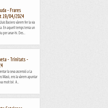
uda - Frares
at 19/04/2024
luis Baciero vàrem fer la via
a. En aquell temps tenia un
u per anar-hi. Des...
neta - Trinitats -
24
entar la seva ascensió a La
ns Masó, ens la vàrem apuntar
va molt bé. A...