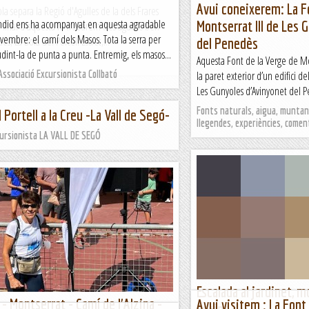
Avui coneixerem: La F
a separa la Regió d'Agulles de la dels Frares
ndid ens ha acompanyat en aquesta agradable
Montserrat III de Les 
al final d'aquesta hi trobarem tres agulles ben
vembre: el camí dels Masos. Tota la serra per
; La Bola del Portell Estret,...
del Penedès
udint-la de punta a punta. Entremig, els masos...
Aquesta Font de la Verge de Mon
ssociació Excursionista Collbató
la paret exterior d’un edifici 
Les Gunyoles d’Avinyonet del P
Fonts naturals, aigua, muntany
 Portell a la Creu -La Vall de Segó-
llegendes, experiències, comen
cursionista LA VALL DE SEGÓ
Escalada al jardinet, 
 - Montserrat - Camí de l'Alzina -
Avui visitem : La Font
cosins !!!