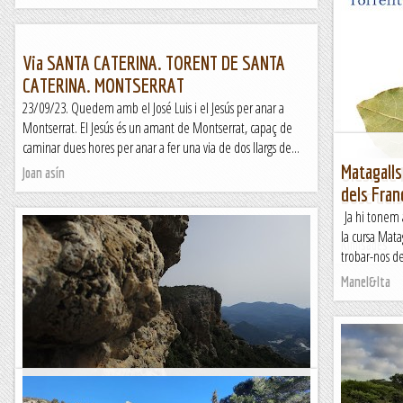
Monestir 
FontSeca 
Via SANTA CATERINA. TORENT DE SANTA
&n
CATERINA. MONTSERRAT
Kimisades
23/09/23. Quedem amb el José Luis i el Jesús per anar a
Montserrat. El Jesús és un amant de Montserrat, capaç de
caminar dues hores per anar a fer una via de dos llargs de...
Matagalls
Olesa de 
Joan asín
dels Fra
Bosc dels
Ja hi tonem a
&n
la cursa Mat
Kimisades
trobar-nos de
Manel&Ita
Sunset Paradise a la Creu del Codó.