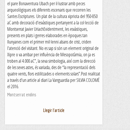
el pare Bonaventura Ubach per il·lustrar amb peces
arqueològiques els diferents escenaris que recorren les
Santes Escriptures. Un plat de la cultura xipriota del 950-850
aC amb decoració d'esvàstiques pertanyent a la col·lecció de
Montserrat Javier UriachEvidentment, les esvàstiques,
presents en plats i gerres elaborades en èpoques tan
llunyanes com el primer mil·lenni abans de crist, criden
l'atenció del visitant. No es sap si són un element original de
Xipre o va arribar per influència de Mesopotàmia, on ja es
troben al 4.000 aC”, la seva simbologia, així com la direcció
de les seves astes, és variada, des de “la representació dels
quatre vents, flors estilitzades o elements solars”.Post realitzat
a través d'un article al diari La Vanguardia per SILVIA COLOMÉ
el 2016.
Montserrat endins
Llegir l'article