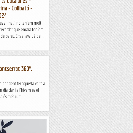
rts Catalanes -
ina - Collbató -
024
s al matí, no teníem molt
m recordat que encara teníem
de paret. Ens anava bé pel...
ontserrat 360º.
 pendent fer aquesta volta a
dia clar i a l'hivern és el
 és més curt i...