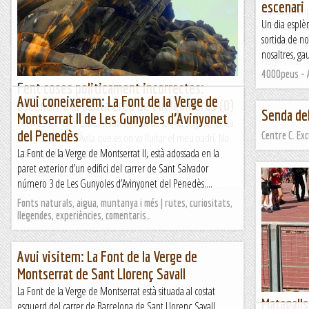
escenari
La canal Ampl
varen fer pujar per primer cop en el mateix dia, el...
Un dia esplè
Encantats, i 
Manel&Ita
sortida de no
emblemàtiques
nosaltres, ga
Manel&Ita
4000peus - A
Fent coses politicament incorrectes:
Avui coneixerem: La Font de la Verge de
ascendir a la santa creu de cuelgamuros (0)
Senda del
Montserrat II de Les Gunyoles d’Avinyonet
Pel matí he estat buscant informació de la 108 Brigada Mixta
del Penedès
Centre C. Ex
a l'Arxiu Militar d'Àvila que es on va lluitar el meu padrí. No
trobo res d'interessant. He decidit que a la...
La Font de la Verge de Montserrat II, està adossada en la
paret exterior d’un edifici del carrer de Sant Salvador
Excursions del Joan Ramon
número 3 de Les Gunyoles d’Avinyonet del Penedès....
Fonts naturals, aigua, muntanya i més | rutes, curiositats,
llegendes, experiències, comentaris…
Avui visitem: La Font de la Verge de
Montserrat de Sant Llorenç Savall
La Font de la Verge de Montserrat està situada al costat
Matagalls
esquerd del carrer de Barcelona de Sant Llorenç Savall.