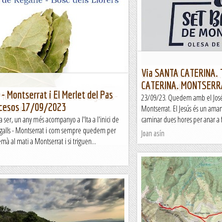
de Montserrat - St.Joan per la
i Sta.Caterina
b...
Via SANTA CATERINA.
Olesa de Montserrat..
CATERINA. MONTSERR
Montserrat
 - Montserrat i El Merlet del Pas
Montserrat , Torrent de Reganés-
23/09/23. Quedem amb el José L
&nb...
ncesos 17/09/2023
 Llorers
Montserrat. El Jesús és un ama
Kimisades
 ser, un any més acompanyo a l'Ita a l'inici de
caminar dues hores per anar a fe
b...
agalls - Montserrat i com sempre quedem per
Joan asín
mà al mati a Montserrat i si triguen...