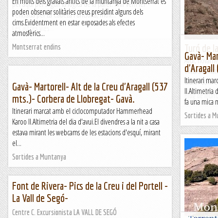
En molts dels gravats antics de la muntanya de Montserrat es
per aqui per seguir la logica de la paret. Ahir vem fer
poden observar solitàries creus presidint alguns dels
l'entrada per La Cabeza Funciona, molt...
cims.Evidentment en estar exposades als efectes
Les altres vies...
atmosfèrics...
Turó de l
Montserrat endins
Gavà- Mar
Avui, novame
d'Aragall
excursió mati
Itinerari ma
Gurb. Com el
Gavà- Martorell- Alt de la Creu d'Aragall (537
II.Altimetria
Blog de mun
mts.)- Corbera de Llobregat- Gavà.
fa una mica m
Itinerari marcat amb el ciclocomputador Hammerhead
Sortides a 
Karoo II.Altimetria del dia d'avui.El divendres a la nit a casa
estava mirant les webcams de les estacions d'esquí, mirant
el...
Sortides a Muntanya
Font de Rivera- Pics de la Creu i del Portell -
La Vall de Segó-
Centre C. Excursionista LA VALL DE SEGÓ