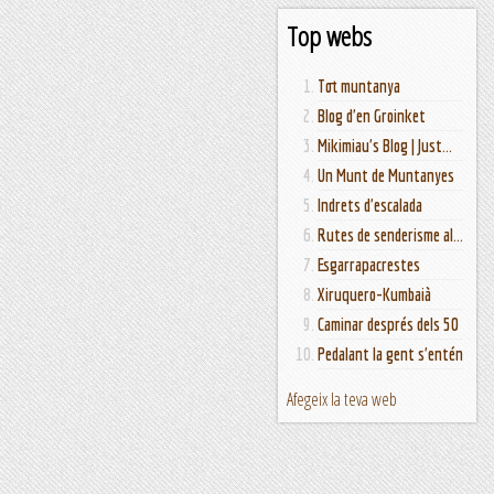
Top webs
Tot muntanya
Blog d'en Groinket
Mikimiau's Blog | Just...
Un Munt de Muntanyes
Indrets d'escalada
Rutes de senderisme al...
Esgarrapacrestes
Xiruquero-Kumbaià
Caminar després dels 50
Pedalant la gent s'entén
Afegeix la teva web