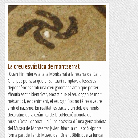
La creu esvástica de montserrat
Quan Himmler va anar a Montserrat a la recerca del Sant
Grial poc pensava que el Santuari comptava a les seves
dependències amb una creu gammada amb què potser
s'hauria sentit identificat, encara que el seu origen és molt
més antic i, evidentment, el seu significat no té res a veure
amb el nazisme. En realitat, es tracta d'un dels elements
decoratius de la ceràmica de la col·lecció xipriota del
museu.Detall decoratiu d´una esvàstica d´una gerra xipriota
del Museu de Montserrat Javier UriachLa col·lecció xipriota
forma part de l'antic Museu de l'Orient Bíblic que va fundar