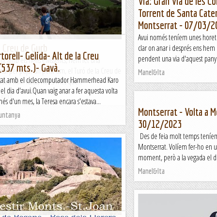
Via: Gran Via de les Co
Torrent de Santa Cater
Montserrat - 07/03/2
Avui només teníem unes horete
a Creu de Gurb
clar on anar i després ens he
torell- Gelida- Alt de la Creu
pendent una via d'aquest pany 
nt amb els nens eivissencs, hem fet una
 (537 mts.)- Gavà.
nal per pujar un petit cim, el Turó de la Creu de
Manel&Ita
rcat amb el ciclecomputador Hammerhead Karo
 seu nom idica, no és més que...
 del dia d'avui.Quan vaig anar a fer aquesta volta
tanya
és d'un mes, la Teresa encara s'estava...
Montserrat - Volta a M
Muntanya
30/12/2023
Des de feia molt temps teníem
Montserrat. Volíem fer-ho en un 
moment, però a la vegada el dia
Manel&Ita