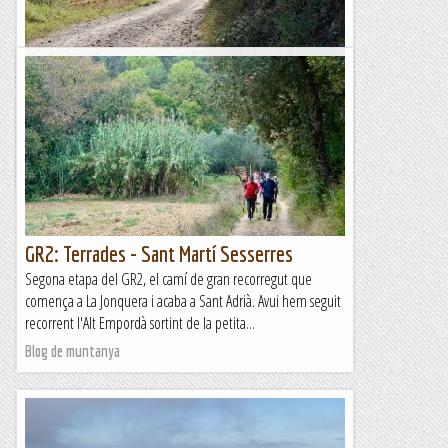
GR2: Sant Martí Sesserres - Besalú
Una nova etapa del GR2, el camí de gran recorregut que
comença a la Jonquera i acaba a Sant Adrià de Besòs. Avui
hem deixat enrere l’Alt Empordà i hem entrat a la...
Blog de muntanya
GR2: Terrades - Sant Martí Sesserres
Segona etapa del GR2, el camí de gran recorregut que
comença a La Jonquera i acaba a Sant Adrià. Avui hem seguit
recorrent l'Alt Empordà sortint de la petita...
Blog de muntanya