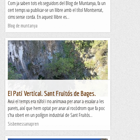
Com ja saben tots els seguidors del Blog de Muntanya, fa un
cert temps va publicar-se un llibre amb el títol Montserrat,
cims sense corda. En aquest llibre es...
Blog de muntanya
El Pati Vertical. Sant Fruitós de Bages.
Avui el temps era rúfol i no animava per anar a escalar a les
Ruta per la Vall d'Ebo i senda de Tormos
parets, així que hem optat per anar al rocòdrom que fa poc
s'ha obert en un polígon industrial de Sant Fruitós...
Fent marxa
Sisbemessanapren