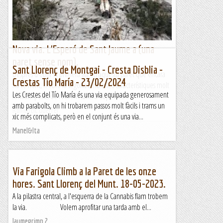
Nova via. L'Esperó de Sant Jaume a (una
paret sense nom).
Sant Llorenç de Montgai - Cresta Disblia -
Després d'obrir la primera via en aquesta paret que encara
Crestas Tío María - 23/02/2024
no té nom, n'obro la segona amb unes característiques molt
Les Crestes del Tío María és una via equipada generosament
similars: ponts de roca i flotants a dojo, i les...
amb parabolts, on hi trobarem passos molt fàcils i trams un
Romàntic Guerrer
xic més complicats, però en el conjunt és una via...
Manel&Ita
Via Farigola Climb a la Paret de les onze
hores. Sant Llorenç del Munt. 18-05-2023.
A la pilastra central, a l'esquerra de la Cannabis flam trobem
la via. Volem aprofitar una tarda amb el...
Jaumegrimp 2