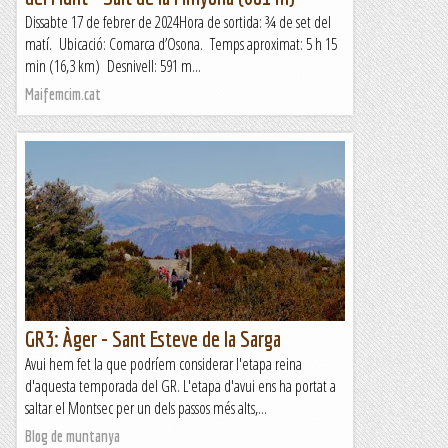
Dissabte 17 de febrer de 2024Hora de sortida: ¾ de set del
matí. Ubicació: Comarca d’Osona. Temps aproximat: 5 h 15
min (16,3 km) Desnivell: 591 m...
Maifemcim.cat
GR3: Àger - Sant Esteve de la Sarga
Avui hem fet la que podríem considerar l'etapa reina
d'aquesta temporada del GR. L'etapa d'avui ens ha portat a
saltar el Montsec per un dels passos més alts,...
Blog de muntanya