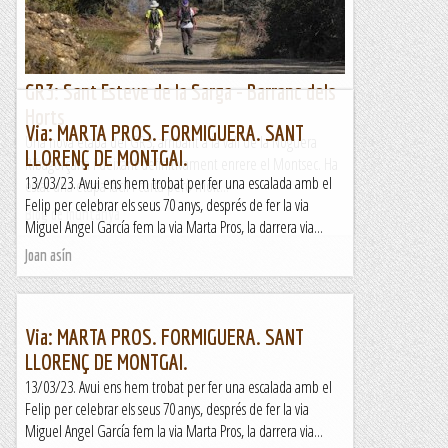
GR3: Sant Esteve de la Sarga - Barranc dels
Horts
Via: MARTA PROS. FORMIGUERA. SANT
Una nova etapa del GR3, arribant a la vall de la Noguera
LLORENÇ DE MONTGAI.
Ribagorçana i deixant definitivament enrere el Montsec. Ha
13/03/23. Avui ens hem trobat per fer una escalada amb el
estat una etapa fàcil i curta però molt...
Felip per celebrar els seus 70 anys, després de fer la via
Blog de muntanya
Miguel Angel García fem la via Marta Pros, la darrera via...
Joan asín
Via: MARTA PROS. FORMIGUERA. SANT
LLORENÇ DE MONTGAI.
13/03/23. Avui ens hem trobat per fer una escalada amb el
Felip per celebrar els seus 70 anys, després de fer la via
Miguel Angel García fem la via Marta Pros, la darrera via...