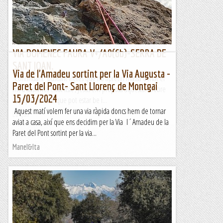
Lo gall
VIA DOMENEC FAURA V+/A0(6b)-SERRA DE
SANT JOAN.
Via de l'Amadeu sortint per la Via Augusta -
Continuant buscant vietes que no apretin massa donat el
Paret del Pont- Sant Llorenç de Montgai
meu llastimós estat físic , Jesús em proposa aquesta. Sobre
15/03/2024
el paper sembla que pot estar be i...
Aquest matí volem fer una via ràpida doncs hem de tornar
Lo gall
aviat a casa, així que ens decidim per la Via l´Amadeu de la
Paret del Pont sortint per la via...
Manel&Ita