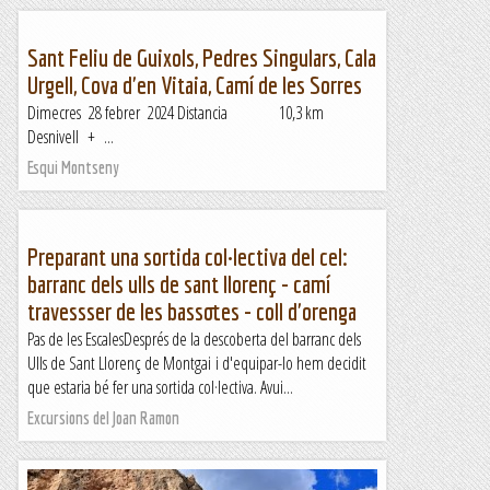
Sant Feliu de Guixols, Pedres Singulars, Cala
Urgell, Cova d'en Vitaia, Camí de les Sorres
Dimecres 28 febrer 2024 Distancia 10,3 km
Desnivell + ...
Esqui Montseny
Preparant una sortida col·lectiva del cel:
barranc dels ulls de sant llorenç - camí
travessser de les bassotes - coll d'orenga
Pas de les EscalesDesprés de la descoberta del barranc dels
Ulls de Sant Llorenç de Montgai i d'equipar-lo hem decidit
que estaria bé fer una sortida col·lectiva. Avui...
Excursions del Joan Ramon