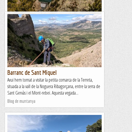
Revisitant la vall de Núria
El so del cremallera arriba puntual, com una agulla d’hora,
des de la vall inferior. Des de lluny, el veiem despenjar-se
lentament per la muntanya, trencant el silenci amb una...
A un tir de pedra
Barranc de Sant Miquel
Avui hem tornat a visitar la petita comarca de la Terreta,
situada a la vall de la Noguera Ribagorçana, entre la serra de
Sant Gervàs i el Mont-rebei. Aquesta vegada...
Blog de muntanya