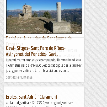
Pedró del Tubau des de Sant Jaume de
Frontanya.
Gavà- Sitges- Sant Pere de Ribes-
Ruta feta el 04/02/2024. Descripció de la ruta.El Pedró del
Avinyonet del Penedès- Gavà.
Tubau, de 1.543 metres, és el cim culminant dels Rasos del
Itinerari marcat amb el ciclecomputador Hammerhead Karo
Tubau, petita serralada prepirenaica situada...
II.Altimetria del dia d'avui.Aquest passat dijous per la tarda-nit
El blog del Miquel, de roca en roca.
ja vaig poder sortir a rodar amb la bici una estona...
Sortides a Muntanya
Eroles, Sant Adrià i Claramunt
var Latitud_sortida = 42.173220; var Longitud_sortida =