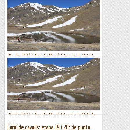
Pic de Filià i Tuc de Moró (des de la Vall de
Boí)
Molta menys neu de la que ens esperàvem trobar a la Vall
de Boí. Queden algunes cosetes per fer, però ja amb poques
opcions de variar el recorregut. Així de les escasses...
Pass@muntanyes
Pic de Filià i Tuc de Moró (des de la Vall de
Boí)
Camí de cavalls: etapa 19 i 20: de punta
Molta menys neu de la que ens esperàvem trobar a la Vall