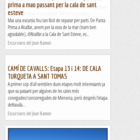
prima a mao passant per la cala de sant
de Boí. Queden algunes cosetes per fer, però ja amb poques
esteve
opcions de variar el recorregut. Així de les escasses...
Mai una excursio fou tan fácil de separar per parts: De Punta
Passamuntanyes
Prima a Alcalfar, anem per la vora de la mar (tram ben
agradable), d’Alcalfar a la Cala de Sant Esteve, es...
Excursions del Joan Ramon
CAMÍ DE CAVALLS: Etapa 13 i 14: DE CALA
TURQUETA A SANT TOMAS
A primer cop d’ull semblen dues etapes molt interessants ja
que va passant per algunes de les cales més
conegudes/concorregudes de Menorca, però després l’etapa
defrauda...
Excursions del Joan Ramon