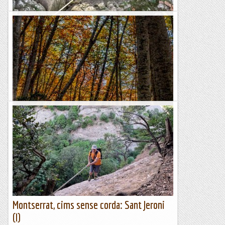
Forat de Sant Ou
El Forat de Sant Ou (o Sant Hou) és una cavitat de poca
complexitat, només dos pous enllaçats, situada a prop del
Santuari de Montgrony. Té una profunditat...
Blog de muntanya
El bosc del Betato, a la Vall de Tena
Tot i que al País Valencià encara ens trobem als finals d'un
estiu allargassat --que alce la mà qui no isca encara amb
màniga curta al carrer-- la pluja, generosa i...
A un tir de pedra
Montserrat, cims sense corda: Sant Jeroni
(I)