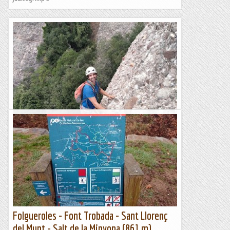
Aresta del Violí a la Miranda de Sant Benet.
Molt guapa via en el seu grau, amb una pedra de primera
divisió i un traçat súper xulo. Fins l'any 2013 es trobava
equipada amb parabolts i és considerava una escalada de...
Bloc Empotrat
Folgueroles - Font Trobada - Sant Llorenç
del Munt - Salt de la Minyona (861 m)