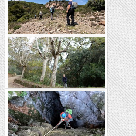
Excursió per la Roca Mur de Sant Llorenç
Hem fet una excursió per la zona de Sant Llorenç de Munt.
Avui hem sortit del Marquet de les Roques per fer un
itinerari circular que té el principal centre...
Blog de muntanya
Escursió a Sant Ramon (Montbaig)
El Montbaig o cim de Sant Ramon, és una petita muntanya
de només 292 metres d'altitud, situada al costat de Sant Boi
de Llobregat. Tot i que és una muntanya...
Blog de muntanya