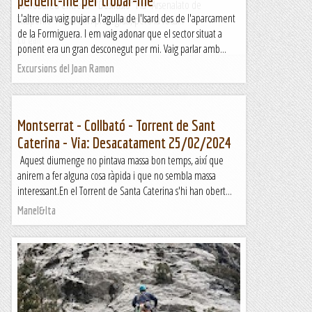
perdent-me per trobar-me
La trobareu entre la "Desilusió" i la "Arsenalato de
L'altre dia vaig pujar a l'agulla de l'Isard des de l'aparcament
Titaponio". Està ben protegida, però la roca...
de la Formiguera. I em vaig adonar que el sector situat a
Lo gall
ponent era un gran desconegut per mi. Vaig parlar amb...
Excursions del Joan Ramon
Montserrat - Collbató - Torrent de Sant
Caterina - Via: Desacatament 25/02/2024
Aquest diumenge no pintava massa bon temps, així que
anirem a fer alguna cosa ràpida i que no sembla massa
interessant.En el Torrent de Santa Caterina s'hi han obert...
Manel&Ita