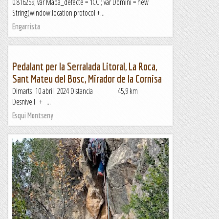
0.816259; var Mapa_defecte = 'ICC'; var Domini = new
String(window.location.protocol +...
Engarrista
Pedalant per la Serralada Litoral, La Roca,
Sant Mateu del Bosc, Mirador de la Cornisa
Dimarts 10 abril 2024 Distancia 45,9 km
Desnivell + ...
Esqui Montseny