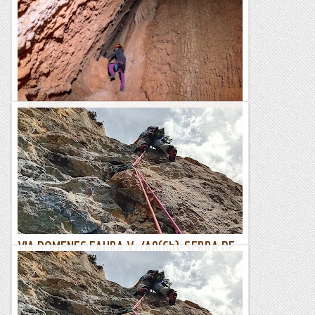
Escletxa del Moro o Cova de Sant Jeroni
L'Escletxa del Moro és un indret singular de Montserat. Es
tracta d'una cavitat dintre d'una gran fisura entre roques, al
peu de la Paret de l'Aeri. Tot i que...
Blog de muntanya
VIA DOMENEC FAURA V+/A0(6b)-SERRA DE
SANT JOAN.
Continuant buscant vietes que no apretin massa donat el
meu llastimós estat físic , Jesús em proposa aquesta. Sobre
el paper sembla que pot estar be i...