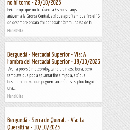
no hi torno - 29/10/2023
Feia temps que no baixàvem a Els Ports, i anys que no
anàvem a la Gronsa Central, així que aprofitem que fins el 15
de desembre encara s'hi pot escalar farem una via de la...
Manel&Ita
Berguedà - Mercadal Superior - Via: A
l'ombra del Mercadal Superior - 19/10/2023
Avui la previsió meteorològica no era massa bona, però
semblava que podia aguantar fins a migdia, així que
busquem una via que puguem anar ràpids i si plou tingui
una...
Manel&Ita
Berguedà - Serra de Queralt - Via: La
Queraltina - 10/10/2023