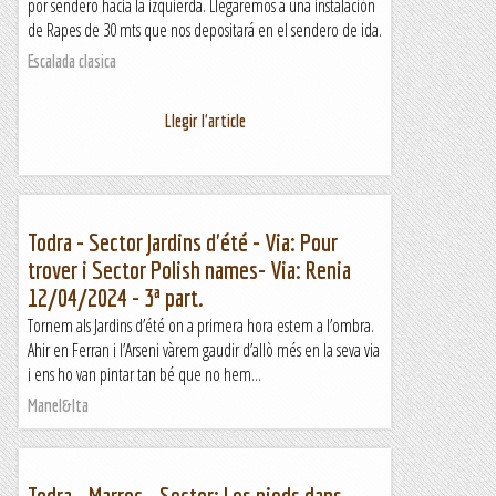
por sendero hacía la izquierda. Llegaremos a una instalación
de Rapes de 30 mts que nos depositará en el sendero de ida.
Escalada clasica
Llegir l'article
Todra - Sector Jardins d'été - Via: Pour
trover i Sector Polish names- Via: Renia
12/04/2024 - 3ª part.
Tornem als Jardins d’été on a primera hora estem a l’ombra.
Ahir en Ferran i l’Arseni vàrem gaudir d’allò més en la seva via
i ens ho van pintar tan bé que no hem...
Manel&Ita
Todra - Marroc - Sector: Les pieds dans