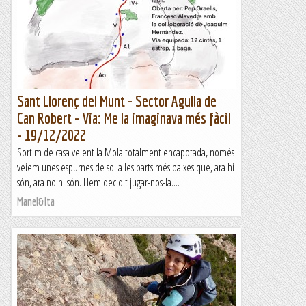
Sant Llorenç del Munt - Sector Agulla de
Can Robert - Via: Me la imaginava més fàcil
- 19/12/2022
Sortim de casa veient la Mola totalment encapotada, només
veiem unes espurnes de sol a les parts més baixes que, ara hi
són, ara no hi són. Hem decidit jugar-nos-la....
Manel&Ita