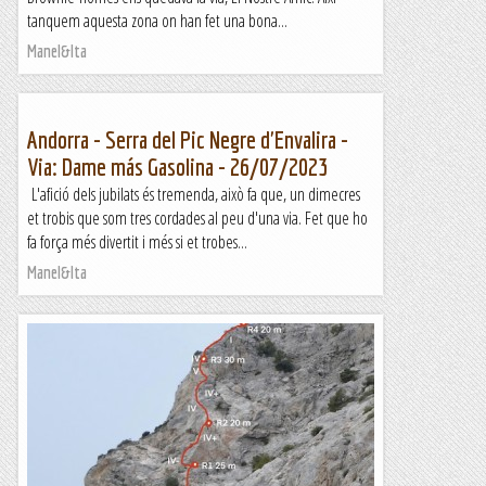
tanquem aquesta zona on han fet una bona...
Manel&Ita
Andorra - Serra del Pic Negre d'Envalira -
Via: Dame más Gasolina - 26/07/2023
L'afició dels jubilats és tremenda, això fa que, un dimecres
et trobis que som tres cordades al peu d'una via. Fet que ho
fa força més divertit i més si et trobes...
Manel&Ita