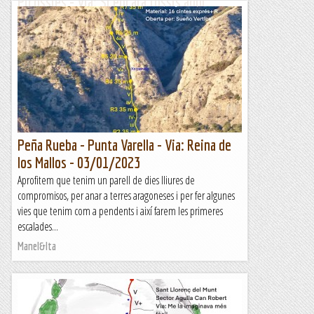
Picòssies - Via: Si encara fossis aquí
(Chiky)
Tornem a baixar a Rasquera, el bon record de la via: Fava al
Rei, ens motiva a tornar-hi. Aquest cop ens acompanyen en
Ferran i l'Arseni. Anirem a vies diferents....
Manel&Ita
Peña Rueba - Punta Varella - Via: Reina de
los Mallos - 03/01/2023
Aprofitem que tenim un parell de dies lliures de
compromisos, per anar a terres aragoneses i per fer algunes
vies que tenim com a pendents i així farem les primeres
escalades...
Manel&Ita