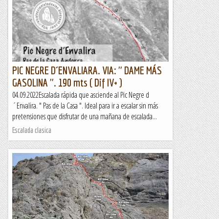
curt i que ja coneixia (via Fliposis).i la cosa ha resultat,com
sempre pasa a Montrebei,una via molt dura i...
La festa del paca
PIC NEGRE D´ENVALIARA. VIA: " DAME MÁS
GASOLINA ". 190 mts ( Dif IV+ )
04.09.2022Escalada rápida que asciende al Pic Negre d
´Envalira. " Pas de la Casa ". Ideal para ir a escalar sin más
pretensiones que disfrutar de una mañana de escalada...
Escalada clasica