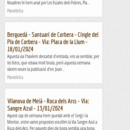
Nosaltres hi hem anat per Les Escales dels Pobres, Pla...
Manel&Ita
Berguedà - Santuari de Corbera - Cingle del
Pla de Corbera - Via: Placa de la Llum -
18/01/2024
Aquesta via l'havíem descartat d'entrada, ens va semblar, per
les fotos, que estava molt bruta, però aquesta setmana
vàrem veure la publicació d'en Joan...
Manel&Ita
Vilanova de Meià - Roca dels Arcs - Via:
Sangre Azul - 13/01/2024
Aquest cap de setmana hem quedat amb el Sergi i la
Montse, entre varies propostes escollim la Via Sangre Azul a
Roca dels Arcs. Per aquests dies de boira sembla una bona