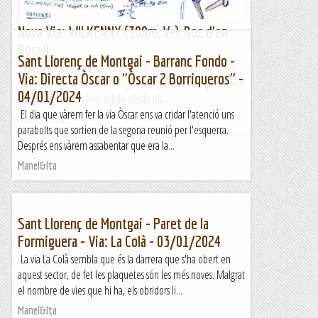
Nova Via: WILKENNY (300m, V+), Roc d'en
Rosell.
Sant Llorenç de Montgai - Barranc Fondo -
Aquesta nova aventura, va sorgir un dia tot baixant amb el
Via: Directa Òscar o "Òscar 2 Borriqueros" -
cotxe de fer una via al rosell i guitar aquesta paret que neix al
04/01/2024
torrent del Ruira , ben visible desde els...
El dia que vàrem fer la via Òscar ens va cridar l'atenció uns
Rumba Team
parabolts que sortien de la segona reunió per l'esquerra.
Després ens vàrem assabentar que era la...
Manel&Ita
Sant Llorenç de Montgai - Paret de la
Formiguera - Via: La Colà - 03/01/2024
La via La Colà sembla que és la darrera que s'ha obert en
aquest sector, de fet les plaquetes són les més noves. Malgrat
el nombre de vies que hi ha, els obridors li...
Manel&Ita