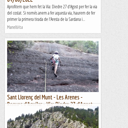
Aprofitem que hem fet la Via: Diedre 27 d'Agost per fer la via
del costat. Si només anem a fer aquesta via, haurem de fer
primer la primera tirada de l'Aresta de la Sardana i...
Manel&Ita
Sant Llorenç del Munt - Les Arenes -
Roques d'Aguilar - Via: Diedre 27 d'Agost.
04/08/2022
Aprofitem la proximitat, l'ombra i la fresca del matí per anar
fent vies a les Arenes. Per fer la via Diedre 27 d'Agost haurem