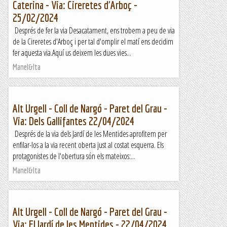
Caterina - Via: Cireretes d'Arboç -
25/02/2024
Després de fer la via Desacatament, ens trobem a peu de via
de la Cireretes d'Arboç i per tal d'omplir el matí ens decidim
fer aquesta via.Aquí us deixem les dues vies...
Manel&Ita
Alt Urgell - Coll de Nargó - Paret del Grau -
Via: Dels Gallifantes 22/04/2024
Després de la via dels Jardí de les Mentides aprofitem per
enfilar-los a la via recent oberta just al costat esquerra. Els
protagonistes de l'obertura són els mateixos:...
Manel&Ita
Alt Urgell - Coll de Nargó - Paret del Grau -
Via: El Jardí de les Mentides - 22/04/2024