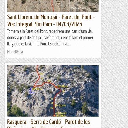
Sant Llorenç de Montgai - Paret del Pont -
Via: Integral Pim Pam - 04/03/2023
Tornem a la Paret del Pont, repetirem una part d'una via,
doncs la part de dalt ja l'havíem fet, i ens faltava el primer
llarg que és la via. Tita Pon. Us deixem la...
Manel&Ita
Rasquera - Serra de Cardó - Paret de les