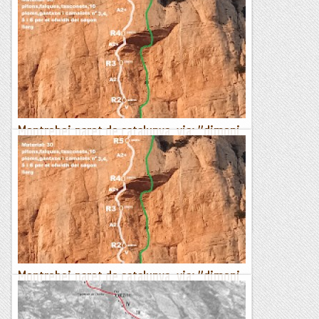
16/10/2022
Després de fer la Via Carrero Blanco campeón de salto,
baixem amb un ràpel de 60 metres per anar a fer la via 1
d'octubre. Us deixem la nostra ressenyaCom sempre...
Manel&Ita
Montrebei.paret de catalunya. via: "dimoni
pelut a3"
Per tal de rebaixar el llisto,vaig triar un pany de paret mes
curt i que ja coneixia (via Fliposis).i la cosa ha resultat,com
sempre pasa a Montrebei,una via molt dura i...
La festa del paca
Montrebei.paret de catalunya. via: "dimoni
pelut a3"
Per tal de rebaixar el llisto,vaig triar un pany de paret mes