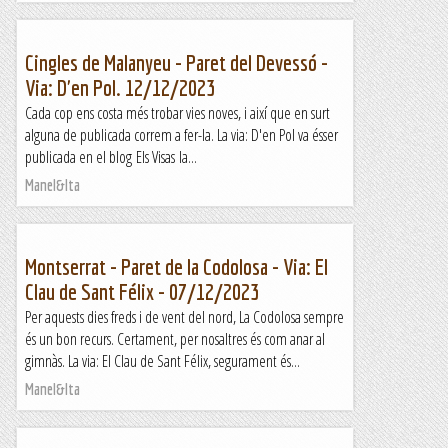
Cingles de Malanyeu - Paret del Devessó -
Via: D'en Pol. 12/12/2023
Cada cop ens costa més trobar vies noves, i així que en surt
alguna de publicada correm a fer-la. La via: D'en Pol va ésser
publicada en el blog Els Visas la...
Manel&Ita
Montserrat - Paret de la Codolosa - Via: El
Clau de Sant Félix - 07/12/2023
Per aquests dies freds i de vent del nord, La Codolosa sempre
és un bon recurs. Certament, per nosaltres és com anar al
gimnàs. La via: El Clau de Sant Félix, segurament és...
Manel&Ita