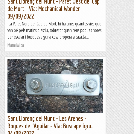
Sant Llorenç del Munt - Paret Oest del Cap
de Mort - Via: Mechanical Wonder -
09/09/2022
La Paret Nord del Cap de Mort, hi ha unes quantes vies que
van bé pels matins d'estiu, sobretot quan tens poques hores
per escalar i busques alguna cosa propera a casa.La...
Manel&Ita
Sant Llorenç del Munt - Les Arenes -
Roques de l'Aguilar - Via: Buscapeligru.
04/08/2022