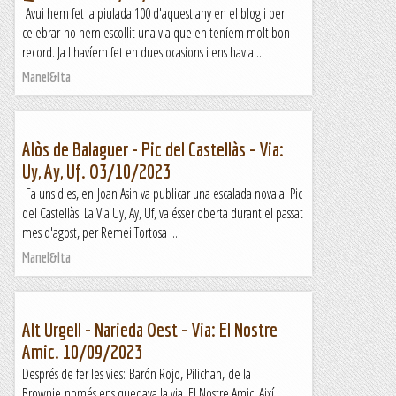
Avui hem fet la piulada 100 d'aquest any en el blog i per
celebrar-ho hem escollit una via que en teníem molt bon
record. Ja l'havíem fet en dues ocasions i ens havia...
Manel&Ita
Alòs de Balaguer - Pic del Castellàs - Via:
Uy, Ay, Uf. O3/10/2023
Fa uns dies, en Joan Asin va publicar una escalada nova al Pic
del Castellàs. La Via Uy, Ay, Uf, va ésser oberta durant el passat
mes d'agost, per Remei Tortosa i...
Manel&Ita
Alt Urgell - Narieda Oest - Via: El Nostre
Amic. 10/09/2023
Després de fer les vies: Barón Rojo, Pilichan, de la
Brownie només ens quedava la via, El Nostre Amic. Així