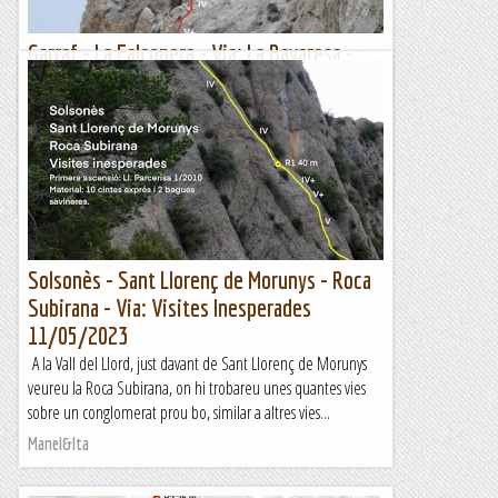
Garraf - La Falconera - Via: La Bavaresa -
01/06/2023
Avui el temps no pinta bé per anar fent quilòmetres, així
que ens acostem al Garraf amb l'idea de fer la Via La
Bavaresa. Quan arribem al peu de via, ens...
Manel&Ita
Solsonès - Sant Llorenç de Morunys - Roca
Subirana - Via: Visites Inesperades
11/05/2023
A la Vall del Llord, just davant de Sant Llorenç de Morunys
veureu la Roca Subirana, on hi trobareu unes quantes vies
sobre un conglomerat prou bo, similar a altres vies...
Manel&Ita