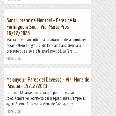
Sant Llorenç de Montgai - Paret de la
Formiguera Sud - Via: Marta Pros -
16/12/2023
Malgrat que quan arribem a l'aparcament de la Formiguera
encara estem a -1 grau, el dia tan clar i transparent ja fa
preveure que al solet s'hi estarà molt bé. La Paret...
Manel&Ita
Malanyeu - Paret del Devessó - Via: Mona de
Pasqua - 15/12/2023
Tornem a Malanyeu on segur que podrem escalar al
solet. Admirar el Pedraforca des d'aquest indret sempre és
agraït. Anem a fer la via La Mona de Pasqua, a l'extrem...
Manel&Ita