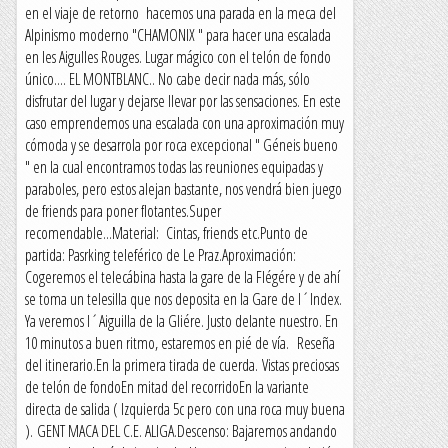
en el viaje de retorno hacemos una parada en la meca del
Alpinismo moderno "CHAMONIX " para hacer una escalada
en les Aigulles Rouges. Lugar mágico con el telón de fondo
único.... EL MONTBLANC.. No cabe decir nada más, sólo
disfrutar del lugar y dejarse llevar por las sensaciones. En este
caso emprendemos una escalada con una aproximación muy
cómoda y se desarrola por roca excepcional " Géneis bueno
" en la cual encontramos todas las reuniones equipadas y
paraboles, pero estos alejan bastante, nos vendrá bien juego
de friends para poner flotantes.Super
recomendable...Material: Cintas, friends etc.Punto de
partida: Pasrking teleférico de Le Praz.Aproximación:
Cogeremos el telecábina hasta la gare de la Flégére y de ahí
se toma un telesilla que nos deposita en la Gare de l´Index.
Ya veremos l´Aiguilla de la Gliére. Justo delante nuestro. En
10 minutos a buen ritmo, estaremos en pié de vía. Reseña
del itinerario.En la primera tirada de cuerda. Vistas preciosas
de telón de fondoEn mitad del recorridoEn la variante
directa de salida ( Izquierda 5c pero con una roca muy buena
). GENT MACA DEL C.E. ALIGA.Descenso: Bajaremos andando