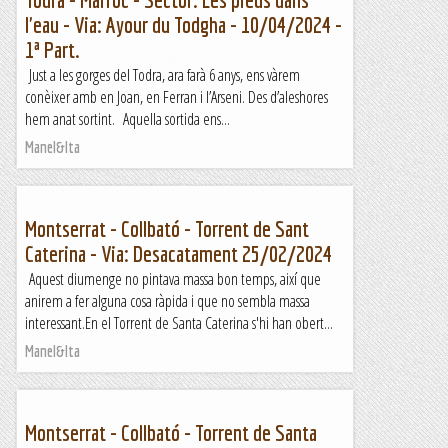
l'eau - Via: Ayour du Todgha - 10/04/2024 -
1ª Part.
Just a les gorges del Todra, ara farà 6 anys, ens vàrem
conèixer amb en Joan, en Ferran i l’Arseni. Des d’aleshores
hem anat sortint. Aquella sortida ens...
Manel&Ita
Montserrat - Collbató - Torrent de Sant
Caterina - Via: Desacatament 25/02/2024
Aquest diumenge no pintava massa bon temps, així que
anirem a fer alguna cosa ràpida i que no sembla massa
interessant.En el Torrent de Santa Caterina s'hi han obert...
Manel&Ita
Montserrat - Collbató - Torrent de Santa