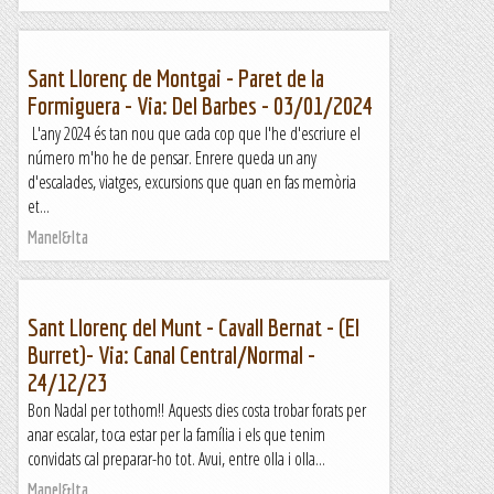
Sant Llorenç de Montgai - Paret de la
Formiguera - Via: Del Barbes - 03/01/2024
L'any 2024 és tan nou que cada cop que l'he d'escriure el
número m'ho he de pensar. Enrere queda un any
d'escalades, viatges, excursions que quan en fas memòria
et...
Manel&Ita
Sant Llorenç del Munt - Cavall Bernat - (El
Burret)- Via: Canal Central/Normal -
24/12/23
Bon Nadal per tothom!! Aquests dies costa trobar forats per
anar escalar, toca estar per la família i els que tenim
convidats cal preparar-ho tot. Avui, entre olla i olla...
Manel&Ita