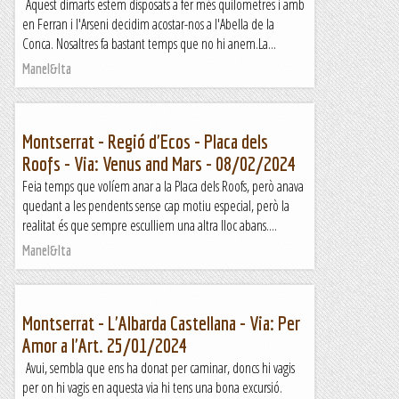
Aquest dimarts estem disposats a fer més quilometres i amb
en Ferran i l'Arseni decidim acostar-nos a l'Abella de la
Conca. Nosaltres fa bastant temps que no hi anem.La...
Manel&Ita
Montserrat - Regió d'Ecos - Placa dels
Roofs - Via: Venus and Mars - 08/02/2024
Feia temps que volíem anar a la Placa dels Roofs, però anava
quedant a les pendents sense cap motiu especial, però la
realitat és que sempre esculliem una altra lloc abans....
Manel&Ita
Montserrat - L'Albarda Castellana - Via: Per
Amor a l'Art. 25/01/2024
Avui, sembla que ens ha donat per caminar, doncs hi vagis
per on hi vagis en aquesta via hi tens una bona excursió.