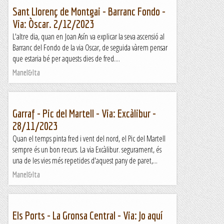
Sant Llorenç de Montgai - Barranc Fondo -
Via: Òscar. 2/12/2023
L'altre dia, quan en Joan Asín va explicar la seva ascensió al
Barranc del Fondo de la via Oscar, de seguida vàrem pensar
que estaria bé per aquests dies de fred....
Manel&Ita
Garraf - Pic del Martell - Via: Excàlibur -
28/11/2023
Quan el temps pinta fred i vent del nord, el Pic del Martell
sempre és un bon recurs. La via Excàlibur. segurament, és
una de les vies més repetides d'aquest pany de paret,...
Manel&Ita
Els Ports - La Gronsa Central - Via: Jo aquí