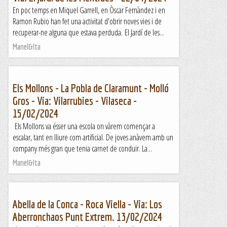
En poc temps en Miquel Garrell, en Òscar Fernàndez i en
Ramon Rubio han fet una activitat d'obrir noves vies i de
recuperar-ne alguna que estava perduda. El Jardí de les...
Manel&Ita
Els Mollons - La Pobla de Claramunt - Molló
Gros - Via: Vilarrubies - Vilaseca -
15/02/2024
Els Mollons va ésser una escola on vàrem començar a
escalar, tant en lliure com artificial. De joves anàvem amb un
company més gran que tenia carnet de conduir. La...
Manel&Ita
Abella de la Conca - Roca Viella - Via: Los
Aberronchaos Punt Extrem. 13/02/2024