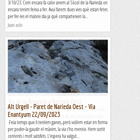
3/10/23. Com encara fa calor anem al Sòcol de la Narieda on
encara tenim feina a fer. Avui farem dues vies què estan fetes
per fer-les el mateix dia ja què comparteixen la...
Joan asín
Via de la Brownie a Narieda Oest.
Alt Urgell - Paret de Narieda Oest - Via
Segueix la calor i segueix la búsqueda de l'ombra. Avui hem
Enantyum 22/09/2023
anat a Roca Narieda a fer un parell de vies del vessant oest,
Feia temps que li teníem ganes, però volíem estar en forma
primer la Ja et val (feta fa just 9 anys... ja es...
per poder-la gaudir el màxim, la via s'ho mereix. Hem sortit
Romàntic Guerrer
contents i molt satisfets. L'espera ha valgut...