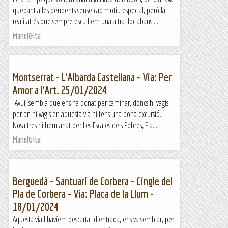
quedant a les pendents sense cap motiu especial, però la
realitat és que sempre esculliem una altra lloc abans....
Manel&Ita
Montserrat - L'Albarda Castellana - Via: Per
Amor a l'Art. 25/01/2024
Avui, sembla que ens ha donat per caminar, doncs hi vagis
per on hi vagis en aquesta via hi tens una bona excursió.
Nosaltres hi hem anat per Les Escales dels Pobres, Pla...
Manel&Ita
Berguedà - Santuari de Corbera - Cingle del
Pla de Corbera - Via: Placa de la Llum -
18/01/2024
Aquesta via l'havíem descartat d'entrada, ens va semblar, per