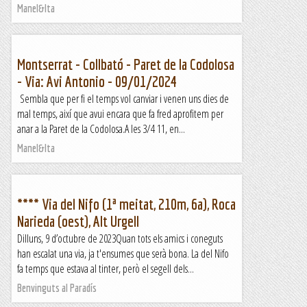
Manel&Ita
Montserrat - Collbató - Paret de la Codolosa
- Via: Avi Antonio - 09/01/2024
Sembla que per fi el temps vol canviar i venen uns dies de
mal temps, així que avui encara que fa fred aprofitem per
anar a la Paret de la Codolosa.A les 3/4 11, en...
Manel&Ita
**** Via del Nifo (1ª meitat, 210m, 6a), Roca
Narieda (oest), Alt Urgell
Dilluns, 9 d’octubre de 2023Quan tots els amics i coneguts
han escalat una via, ja t'ensumes que serà bona. La del Nifo
fa temps que estava al tinter, però el segell dels...
Benvinguts al Paradís