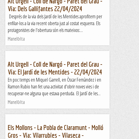
Alt Urgell - Coll de Nargó - Paret del Grau -
Via: Dels Gallifantes 22/04/2024
Després de la via dels Jardí de les Mentides aprofitem per
enfilar-los a la via recent oberta just al costat esquerra. Els
protagonistes de l'obertura són els mateixos:...
Manel&Ita
Alt Urgell - Coll de Nargó - Paret del Grau -
Via: El Jardí de les Mentides - 22/04/2024
En poc temps en Miquel Garrell, en Òscar Fernàndez i en
Ramon Rubio han fet una activitat d'obrir noves vies i de
recuperar-ne alguna que estava perduda. El Jardí de les...
Manel&Ita
Els Mollons - La Pobla de Claramunt - Molló
Gros - Via: Vilarrubies - Vilaseca -