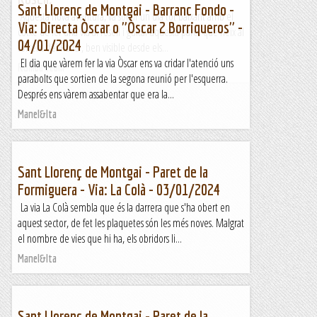
Sant Llorenç de Montgai - Barranc Fondo -
Aquesta nova aventura, va sorgir un dia tot baixant amb el
Via: Directa Òscar o "Òscar 2 Borriqueros" -
cotxe de fer una via al rosell i guitar aquesta paret que neix al
04/01/2024
torrent del Ruira , ben visible desde els...
El dia que vàrem fer la via Òscar ens va cridar l'atenció uns
Rumba Team
parabolts que sortien de la segona reunió per l'esquerra.
Després ens vàrem assabentar que era la...
Manel&Ita
Sant Llorenç de Montgai - Paret de la
Formiguera - Via: La Colà - 03/01/2024
La via La Colà sembla que és la darrera que s'ha obert en
aquest sector, de fet les plaquetes són les més noves. Malgrat
el nombre de vies que hi ha, els obridors li...
Manel&Ita
Sant Llorenç de Montgai - Paret de la