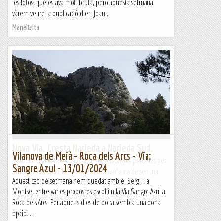
les fotos, que estava molt bruta, però aquesta setmana
vàrem veure la publicació d'en Joan...
Manel&Ita
Nova Via. Cresta Narieda a Narieda Sud.
Vilanova de Meià - Roca dels Arcs - Via:
Roca Narieda la tinc vista des de tots els angles però, ves per
Sangre Azul - 13/01/2024
on, un dia va apareixer el que semblava havia de ser una
Aquest cap de setmana hem quedat amb el Sergi i la
cresta a prop del cantell entre la cara oest i la cara...
Montse, entre varies propostes escollim la Via Sangre Azul a
Romàntic Guerrer
Roca dels Arcs. Per aquests dies de boira sembla una bona
opció....