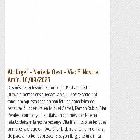
Alt Urgell - Narieda Oest - Via: El Nostre
Amic. 10/09/2023
Després de fer les vies: Barón Rojo, Pilichan, de la
Brownie només ens quedava la via, El Nostre Amic. Així
tanquem aquesta zona on han fet una bona feina de
restauració i obertura en Miquel Garrell, Ramon Rubio, Pilar
Perales i companys. Felicitats, un cop més, per la feina
feta.Us deixem la nostra ressenya.L'Ita li fa il·lusió fer les dues
primeres, així que em tocarà fer la darrera. Un primer llarg
de placa amb bones presses. El segon llarg ja té una mica