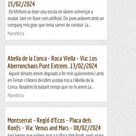
15/02/2024
Els Mollons va ésser una escola on vàrem començar a
escalar, tant en lliure com artificial. De joves anàvem amb un
company més gran que tenia carnet de conduir. La...
Manel&Ita
Abella de la Conca - Roca Viella - Via: Los
Aberronchaos Punt Extrem. 13/02/2024
Aquest dimarts estem disposats a fer més quilometres i amb
en Ferran i l'Arseni decidim acostar-nos a l'Abella de la
Conca. Nosaltres fa bastant temps que no hi anem.La...
Manel&Ita
Montserrat - Regió d'Ecos - Placa dels
Roofs - Via: Venus and Mars - 08/02/2024
Feia temps que volíem anar a la Placa dels Roofs, però anava