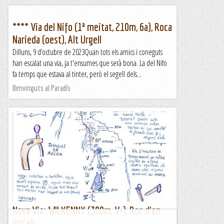
**** Via del Nifo (1ª meitat, 210m, 6a), Roca
Narieda (oest), Alt Urgell
Dilluns, 9 d’octubre de 2023Quan tots els amics i coneguts
han escalat una via, ja t'ensumes que serà bona. La del Nifo
fa temps que estava al tinter, però el segell dels...
Benvinguts al Paradís
Nova Via: WILKENNY (300m, V+), Roc d'en
Rosell.