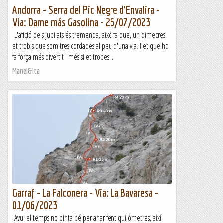
Andorra - Serra del Pic Negre d'Envalira -
Via: Dame más Gasolina - 26/07/2023
L'afició dels jubilats és tremenda, això fa que, un dimecres
et trobis que som tres cordades al peu d'una via. Fet que ho
fa força més divertit i més si et trobes...
Manel&Ita
Garraf - La Falconera - Via: La Bavaresa -
01/06/2023
Avui el temps no pinta bé per anar fent quilòmetres, així