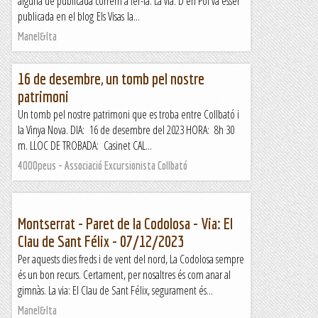
alguna de publicada correm a fer-la. La via: D'en Pol va ésser
publicada en el blog Els Visas la...
Manel&Ita
16 de desembre, un tomb pel nostre
patrimoni
Un tomb pel nostre patrimoni que es troba entre Collbató i
la Vinya Nova. DIA: 16 de desembre del 2023 HORA: 8h 30
m. LLOC DE TROBADA: Casinet CAL...
4000peus - Associació Excursionista Collbató
Montserrat - Paret de la Codolosa - Via: El
Clau de Sant Félix - 07/12/2023
Per aquests dies freds i de vent del nord, La Codolosa sempre
és un bon recurs. Certament, per nosaltres és com anar al
gimnàs. La via: El Clau de Sant Félix, segurament és...
Manel&Ita