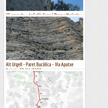
15 anys de... la Cafè, Copa i Puro a Narieda
Sud.
La combinació de via llarga semiequipada, grau baix, poc
atlètica, roca bona i entorn tranquil, va fer de la Cafè, Copa i
Puro a Narieda Sud una via prou freqüentada durant...
Romàntic Guerrer
Alt Urgell - Paret Bucòlica - Via Apatxe
Rebel - 27/04/2023
Només pel nom de la via podem saber l'autor, com s'ha
obert i intuir que hi haurà un bon equipament.
Efectivament, estem parlant d'una via de la factoria d'en
Joan...
Manel&Ita