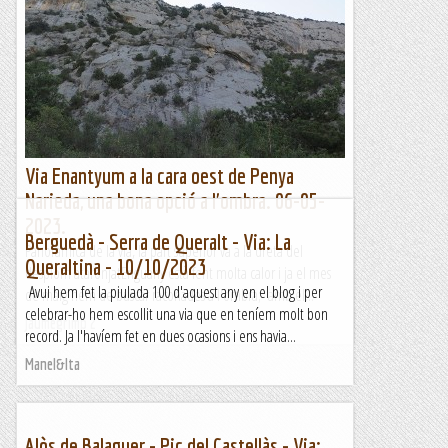
Via Enantyum a la cara oest de Penya
Narieda, una bona opció a l'ombra. 06-05-
2023.
Berguedà - Serra de Queralt - Via: La
Panoràmica de la via, la part superior va a la dreta del
Queraltina - 10/10/2023
desplom ataronjatEnguany està fent molta calor i ja el mes
Avui hem fet la piulada 100 d'aquest any en el blog i per
de maig hem de buscar raconades a l'ombra; amb el...
celebrar-ho hem escollit una via que en teníem molt bon
Jaumegrimp 2
record. Ja l'havíem fet en dues ocasions i ens havia...
Manel&Ita
Alòs de Balaguer - Pic del Castellàs - Via: