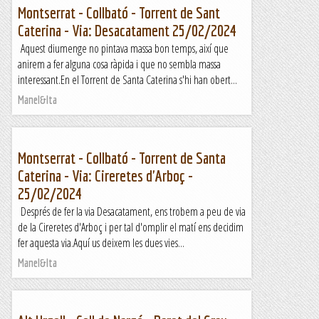
Montserrat - Collbató - Torrent de Sant
Caterina - Via: Desacatament 25/02/2024
Aquest diumenge no pintava massa bon temps, així que
anirem a fer alguna cosa ràpida i que no sembla massa
interessant.En el Torrent de Santa Caterina s'hi han obert...
Manel&Ita
Montserrat - Collbató - Torrent de Santa
Caterina - Via: Cireretes d'Arboç -
25/02/2024
Després de fer la via Desacatament, ens trobem a peu de via
de la Cireretes d'Arboç i per tal d'omplir el matí ens decidim
fer aquesta via.Aquí us deixem les dues vies...
Manel&Ita