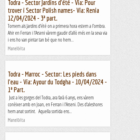
Todra - Sector Jardins d'été - Via: Pour
trover i Sector Polish names- Via: Renia
12/04/2024 - 3ª part.
Tornem als Jardins d’été on a primera hora estem a l’ombra.
Ahir en Ferran i l’Arseni vàrem gaudir d’allò més en la seva via
i ens ho van pintar tan bé que no hem...
Manel&Ita
Todra - Marroc - Sector: Les pieds dans
l'eau - Via: Ayour du Todgha - 10/04/2024 -
1ª Part.
Just a les gorges del Todra, ara farà 6 anys, ens vàrem
conèixer amb en Joan, en Ferran i l’Arseni. Des d’aleshores
hem anat sortint. Aquella sortida ens...
Manel&Ita