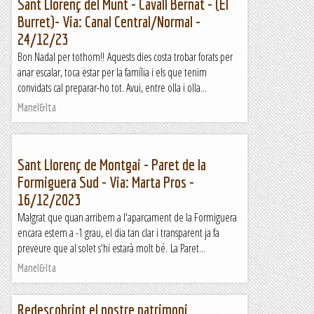
Sant Llorenç del Munt - Cavall Bernat - (El
Burret)- Via: Canal Central/Normal -
24/12/23
Bon Nadal per tothom!! Aquests dies costa trobar forats per
anar escalar, toca estar per la família i els que tenim
convidats cal preparar-ho tot. Avui, entre olla i olla...
Manel&Ita
Sant Llorenç de Montgai - Paret de la
Formiguera Sud - Via: Marta Pros -
16/12/2023
Malgrat que quan arribem a l'aparcament de la Formiguera
encara estem a -1 grau, el dia tan clar i transparent ja fa
preveure que al solet s'hi estarà molt bé. La Paret...
Manel&Ita
Redescobrint el nostre patrimoni