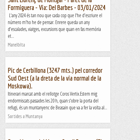
Formiguera - Via: Del Barbes - 03/01/2024
L'any 2024 és tan nou que cada cop que l'he d'escriure el
número m'ho he de pensar. Enrere queda un any
d'escalades, viatges, excursions que quan en fas memòria
et...
Manel&Ita
Pic de Cerbillona (3247 mts.) pel corredor
Sud Oest (a la dreta de la via normal de la
Moskowa).
Itinerari marcat amb el rellotge Coros Vertix.Estem mig
endormiscats passades les 20 h, quan s'obre la porta del
refugi, és un muntanyenc de Beasain que va a fer la volta al...
Sortides a Muntanya