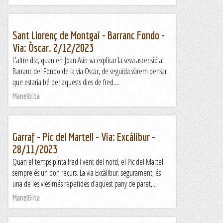
Sant Llorenç de Montgai - Barranc Fondo -
Via: Òscar. 2/12/2023
L'altre dia, quan en Joan Asín va explicar la seva ascensió al
Barranc del Fondo de la via Oscar, de seguida vàrem pensar
que estaria bé per aquests dies de fred....
Manel&Ita
Garraf - Pic del Martell - Via: Excàlibur -
28/11/2023
Quan el temps pinta fred i vent del nord, el Pic del Martell
sempre és un bon recurs. La via Excàlibur. segurament, és
una de les vies més repetides d'aquest pany de paret,...
Manel&Ita