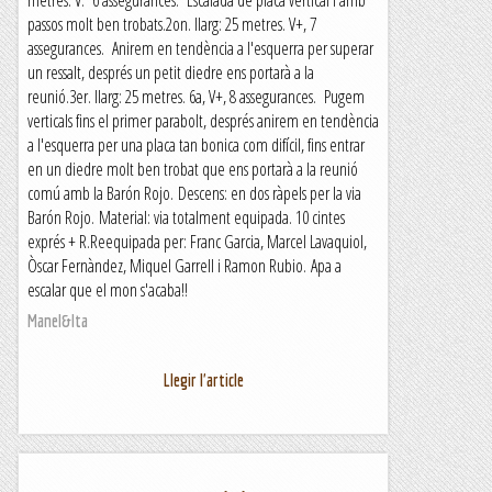
metres. V. 6 assegurances. Escalada de placa vertical i amb
passos molt ben trobats.2on. llarg: 25 metres. V+, 7
assegurances. Anirem en tendència a l'esquerra per superar
un ressalt, després un petit diedre ens portarà a la
reunió.3er. llarg: 25 metres. 6a, V+, 8 assegurances. Pugem
verticals fins el primer parabolt, després anirem en tendència
a l'esquerra per una placa tan bonica com difícil, fins entrar
en un diedre molt ben trobat que ens portarà a la reunió
comú amb la Barón Rojo. Descens: en dos ràpels per la via
Barón Rojo. Material: via totalment equipada. 10 cintes
exprés + R.Reequipada per: Franc Garcia, Marcel Lavaquiol,
Òscar Fernàndez, Miquel Garrell i Ramon Rubio. Apa a
escalar que el mon s'acaba!!
Manel&Ita
Llegir l'article