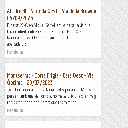
Alt Urgell - Narieda Oest - Via de la Brownie
05/09/2023
El passat 22/8, en Miquel Garrell em va passar la via que
havien obert amb en Ramon Rubio a la Paret Oest de
Narieda, una via ideal per quan fa calor. L'hem deixat
aparcada uns...
Manel&Ita
Montserrat - Gorra Frígia - Cara Oest - Via
Òptima - 29/07/2023
Avui hem quedat amb la Laura i l'Alex per anar a Montserrat,
pensem amb una via l'ombra, no massa difícil, i així em vaig
recuperant poc a poc. Encara que l'hem fet en...
Manel&Ita