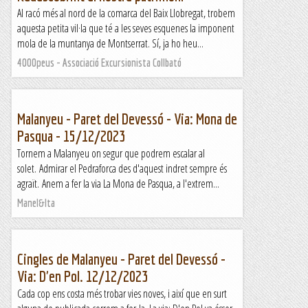
Al racó més al nord de la comarca del Baix Llobregat, trobem
aquesta petita vil·la que té a les seves esquenes la imponent
mola de la muntanya de Montserrat. Sí, ja ho heu...
4000peus - Associació Excursionista Collbató
Malanyeu - Paret del Devessó - Via: Mona de
Pasqua - 15/12/2023
Tornem a Malanyeu on segur que podrem escalar al
solet. Admirar el Pedraforca des d'aquest indret sempre és
agraït. Anem a fer la via La Mona de Pasqua, a l'extrem...
Manel&Ita
Cingles de Malanyeu - Paret del Devessó -
Via: D'en Pol. 12/12/2023
Cada cop ens costa més trobar vies noves, i així que en surt