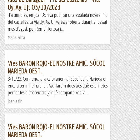
Uy, Ay, Uf. O3/10/2023
Fa uns dies, en Joan Asin va publicar una escalada nova al Pic
del Castellàs. La Via Uy, Ay, Uf, va ésser oberta durant el passat
mes d'agost, per Remei Tortosa i...
Manel&Ita
Vies BARON ROJO-EL NOSTRE AMIC. SÓCOL
NARIEDA OEST.
3/10/23. Com encara fa calor anem al Sòcol de la Narieda on
encara tenim feina a fer. Avui farem dues vies què estan fetes
per fer-les el mateix dia ja què comparteixen la...
Joan asín
Vies BARON ROJO-EL NOSTRE AMIC. SÓCOL
NARIEDA OEST.