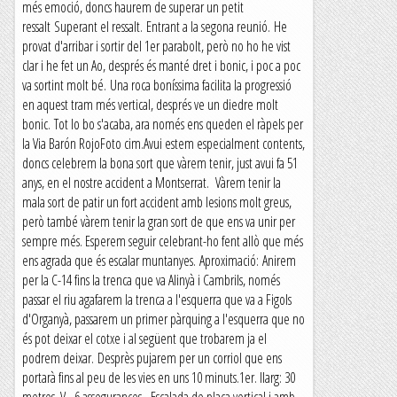
més emoció, doncs haurem de superar un petit
ressalt Superant el ressalt. Entrant a la segona reunió. He
provat d'arribar i sortir del 1er parabolt, però no ho he vist
clar i he fet un Ao, després és manté dret i bonic, i poc a poc
va sortint molt bé. Una roca boníssima facilita la progressió
en aquest tram més vertical, després ve un diedre molt
bonic. Tot lo bo s'acaba, ara només ens queden el ràpels per
la Via Barón RojoFoto cim.Avui estem especialment contents,
doncs celebrem la bona sort que vàrem tenir, just avui fa 51
anys, en el nostre accident a Montserrat. Vàrem tenir la
mala sort de patir un fort accident amb lesions molt greus,
però també vàrem tenir la gran sort de que ens va unir per
sempre més. Esperem seguir celebrant-ho fent allò que més
ens agrada que és escalar muntanyes. Aproximació: Anirem
per la C-14 fins la trenca que va Alinyà i Cambrils, només
passar el riu agafarem la trenca a l'esquerra que va a Figols
d'Organyà, passarem un primer pàrquing a l'esquerra que no
és pot deixar el cotxe i al següent que trobarem ja el
podrem deixar. Desprès pujarem per un corriol que ens
portarà fins al peu de les vies en uns 10 minuts.1er. llarg: 30