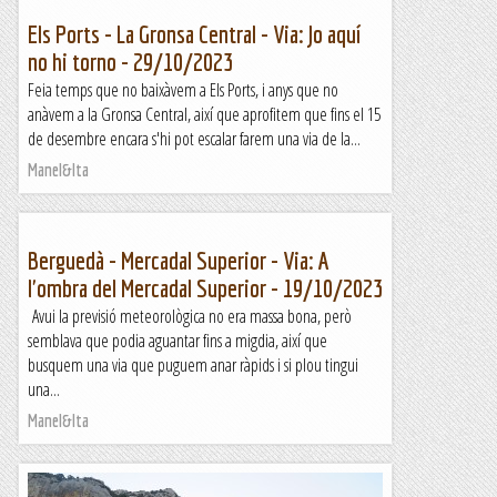
Els Ports - La Gronsa Central - Via: Jo aquí
no hi torno - 29/10/2023
Feia temps que no baixàvem a Els Ports, i anys que no
anàvem a la Gronsa Central, així que aprofitem que fins el 15
de desembre encara s'hi pot escalar farem una via de la...
Manel&Ita
Berguedà - Mercadal Superior - Via: A
l'ombra del Mercadal Superior - 19/10/2023
Avui la previsió meteorològica no era massa bona, però
semblava que podia aguantar fins a migdia, així que
busquem una via que puguem anar ràpids i si plou tingui
una...
Manel&Ita