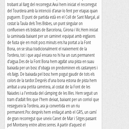
trobant al llarg del recorregut.Avui hem iniciat el recorregut
del Tourdera amb la intenció d'anar-lo fent per etapas quan
puguem. El punt de partida està en el Coll de Sant Marçal, al
costat la Taula dels Tres Bisbes, un punt singular on
conflueixen els bisbats de Barcelona, Girona i Vic.Hem iniciat
la caminada baixant per un caminet equipat amb esglaons
de fusta qie en molt pocs minuts ens ha portat a la Font
Bona, on se situa tradicionalment el naixement de la
Tordera, tot i que aquí encara no hi ha un curs permanent
d'aigua.Des de la Font Bona hem agafat una pista en suau
baixada per un bosc d'obaga on predominen els castanyers i
els faigs. De baixada pel bosc hem pogut gaudir de tots els
colors de la tardor.Després d'una bona estona de pista hem
arribat a una petita carretera, al costat de la Font de les
Naiades i a l'entrada del càmping de les Illes. Hem seguit un
tram d'asfalt fins que l'hem deixat, baixant per un corriol que
ressegueix la Tordera, ara ja convertida en un riu
permanent.Poc després hem enllaçat amb el GR5, un camí
de gran recorregut que uneix Canet de Mar i Sitges passant
pel Montseny entre altres serres. A partir d'aquest el