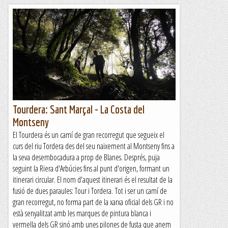
Tourdera: Sant Marçal - La Costa del
Montseny
El Tourdera és un camí de gran recorregut que segueix el
curs del riu Tordera des del seu naixement al Montseny fins a
la seva desembocadura a prop de Blanes. Després, puja
seguint la Riera d'Arbúcies fins al punt d'origen, formant un
itinerari circular. El nom d'aquest itinerari és el resultat de la
fusió de dues paraules: Tour i Tordera. Tot i ser un camí de
gran recorregut, no forma part de la xarxa oficial dels GR i no
està senyalitzat amb les marques de pintura blanca i
vermella dels GR sinó amb unes pilones de fusta que anem