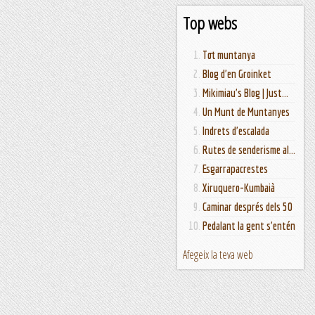
Top webs
Tot muntanya
Blog d'en Groinket
Mikimiau's Blog | Just...
Un Munt de Muntanyes
Indrets d'escalada
Rutes de senderisme al...
Esgarrapacrestes
Xiruquero-Kumbaià
Caminar després dels 50
Pedalant la gent s'entén
Afegeix la teva web