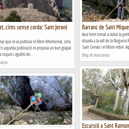
t, cims sense corda: Sant Jeroni
Barranc de Sant Mique
Avui hem tornat a visitar la pet
situada a la vall de la Noguera 
anys que es va publicar el llibre Montserrat, cims
Sant Gervàs i el Mont-rebei. Aq
 En aquesta publicació es proposa un bon grapat
a roques i agulles de...
Blog de muntanya
tanya
Escursió a Sant Ramon