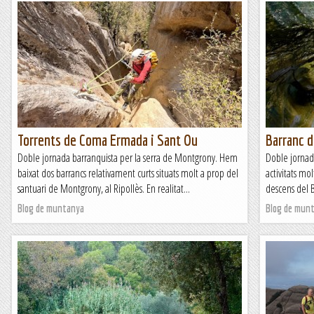
Torrents de Coma Ermada i Sant Ou
Barranc 
Doble jornada barranquista per la serra de Montgrony. Hem
Doble jornad
baixat dos barrancs relativament curts situats molt a prop del
activitats mo
santuari de Montgrony, al Ripollès. En realitat...
descens del B
Blog de muntanya
Blog de mun