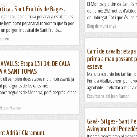
 Sant Ou
El Montbaig o cim de Sant Ra
ertical. Sant Fruitós de Bages.
de només 292 metres d'altitud, 
Sant Ou (o Sant Hou) és una cavitat de poca
 era rúfol i no animava per anar a escalar a les
de Llobregat. Tot i que és una 
només dos pous enllaçats, situada a prop del
 que hem optat per anar al rocòdrom que fa poc
Montgrony. Té una profunditat...
Blog de muntanya
 un polígon industrial de Sant Fruitós...
tanya
apren
Camí de cavalls: etapa
prima a mao passant pe
AVALLS: Etapa 13 i 14: DE CALA
esteve
A A SANT TOMAS
Mai una excursio fou tan fácil 
d’ull semblen dues etapes molt interessants ja
Prima a Alcalfar, anem per la v
t per algunes de les cales més
agradable), d’Alcalfar a la Cala 
ncorregudes de Menorca, però després l’etapa
Excursions del Joan Ramon
el Joan Ramon
Gavà- Sitges- Sant Pe
Avinyonet del Penedès
ant Adrià i Claramunt
Itinerari marcat amb el cicl