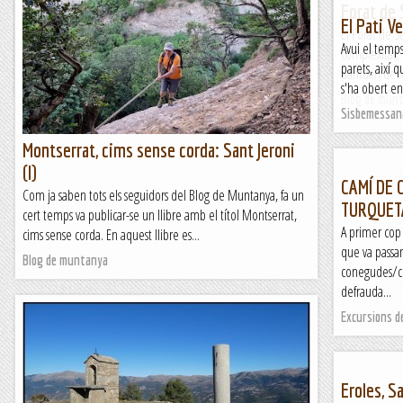
Forat de
Hem fet una excursió per la zona de Sant Llorenç de Munt.
El Pati V
Avui hem sortit del Marquet de les Roques per fer un
El Forat de 
Avui el temps
itinerari circular que té el principal centre...
complexitat, 
parets, així
Santuari de 
Blog de muntanya
s'ha obert en
Blog de mun
Sisbemessan
Montserrat, cims sense corda: Sant Jeroni
(I)
CAMÍ DE C
Com ja saben tots els seguidors del Blog de Muntanya, fa un
TURQUET
cert temps va publicar-se un llibre amb el títol Montserrat,
A primer cop 
cims sense corda. En aquest llibre es...
que va passan
Blog de muntanya
conegudes/co
defrauda...
Excursions d
Eroles, S