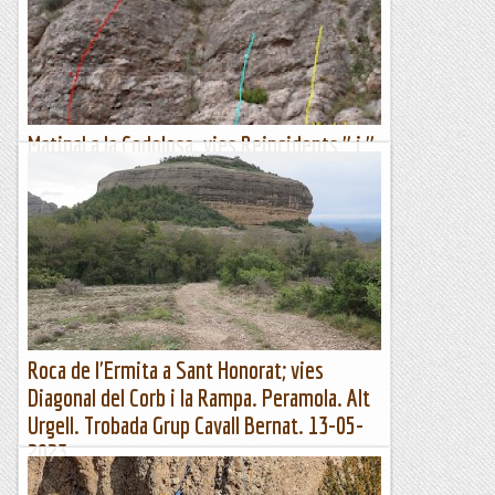
Matinal a la Codolosa. vies Reincidents " i "
Delinqüents"
Aquest dissabte el temps només ens ha deixat escalar una
estona, la pluja ens ha fet fora, però ja hem pogut tocar roca
i compartir una estona amb tots els escaladors que ens...
Sisbemessanapren
Roca de l'Ermita a Sant Honorat; vies
Diagonal del Corb i la Rampa. Peramola. Alt
Urgell. Trobada Grup Cavall Bernat. 13-05-
2023.
La Mola del Corb des d'on hem aparcat els