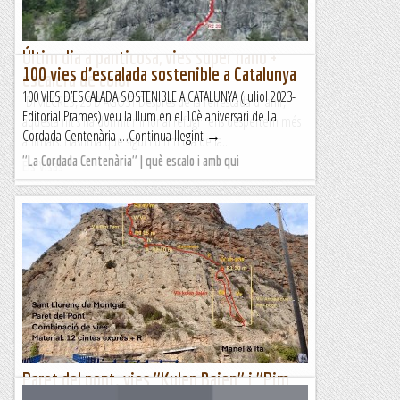
Últim dia a panticosa, vies super nano +
100 vies d’escalada sostenible a Catalunya
escalera de color
100 VIES D’ESCALADA SOSTENIBLE A CATALUNYA (juliol 2023-
DIMECRES, 23 D'AGOST Després de la refrescada d' ahir,
Editorial Prames) veu la llum en el 10è aniversari de La
aquesta nit s'ha dormit millor al refugi i ens despertem més
Cordada Centenària …Continua llegint →
animats. Llàstima que sigui l'últim dia de la...
"La Cordada Centenària" | què escalo i amb qui
Els Visas
Paret del pont. vies "Kulen Bajen" i "Pim