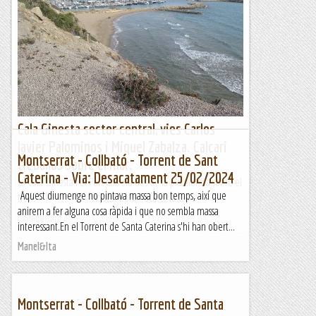
Repoquer de vies a les arenes
DISSABTE, 30 DE MARÇ Estem en plena Setmana Santa i
procurem amortitzar les possibilitats de sortir a escalar els
dies que podem, però el dijous varem fer molts...
Els Visas
Cala Ginesta sector central, vies Carlos
Javier Palominos i Miquel Zabalza. Calcari
Montserrat - Collbató - Torrent de Sant
treballós sobre el mar.
Caterina - Via: Desacatament 25/02/2024
La Cala Ginesta i el Port darrera des de la plataforma sobre el
Aquest diumenge no pintava massa bon temps, així que
tren. Aquest bonic racó el vam...
anirem a fer alguna cosa ràpida i que no sembla massa
Jaumegrimp 2
interessant.En el Torrent de Santa Caterina s'hi han obert...
Manel&Ita
Montserrat - Collbató - Torrent de Santa