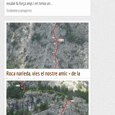
escalat fa força anys i en tenia un...
Sisbemessanapren
Roca narieda, vies el nostre amic + de la
brownie
DIMECRES, 06 DE SETEMBRE DE 2023 L' altre dia , escalant a
la Paret d' en Grau vaig comentar que els mateixos
companys que havien re equipat la via on erem , havien
obert...
Els Visas