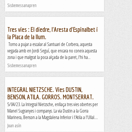
Sisbemessanapren
Tres vies : El diedre, l'Aresta d'Espinalbet i
la Placa de la llum.
Torno a pujar a escalar al Santuari de Corbera, aquesta
vegada amb en Jordi Seguí, que encara no coneix aquesta
zona i que malgrat la poca alçada de la paret, l'hi ha...
Sisbemessanapren
INTEGRAL NIETZSCHE. Vies DUSTIN,
BENSON, ATILA. GORROS. MONTSERRAT.
5/04/23. La Integral Nietzsche, enllaça tres vies obertes per
Manel Sugranyes i companys. La via Dustin a la Gorra
Marinera, Benson a la Magdalena Inferior i l'Atila a l'Ullal....
Joan asín