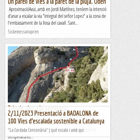
Un parell de vies a la paret de la pluja. Odèn
Morunys) hem de passar un túnel. Al marge sud hi ha un
AproximacióAvui, amb en Jordi Martínez, teníem la intenció
sector d’escalada on sempre es troben escaladors – de fet
d'anar a escalar la via "integral del señor Lopez" a la zona de
hi...
l'embassament de la llosa del cavall. Sant...
Escalada per a tontos
Sisbemessanapren
Trio de vies a la pastereta
2/11/2023 Presentació a BADALONA de
DIUMENGE, 03 DE DESEMBRE Aquest diumenge hem
100 Vies d’escalada sostenible a Catalunya
quedat amb la gent de Vilafranca de quedar-nos per
Montserrat i cercar un lloc arrecerat i al Sol perquè les
"La Cordada Centenària" | què escalo i amb qui
temperatures...