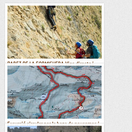
PARET DE LA FORMIGUERA Vies directa i
Savina
Aquest dissabtes els col·legues del Vallès em diuen que
vindran per Sant Llorenç, amb gent que no han fet massa
roca. Anem a la paret de la Formiguera, el Quique...
Conqueridors de l'inútil
Excursió circular per la baga de noucomes i
les vies mineres.