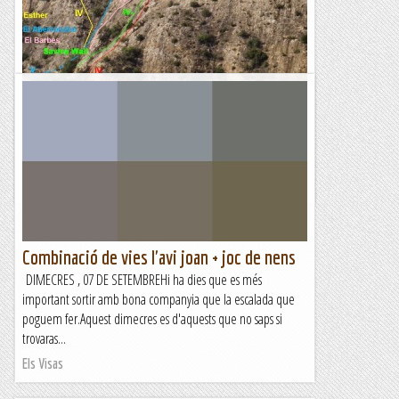
4 vies a la Formiguera
Aquest dissabte amb en pany, el Jordi i el Joanet ens
acostem a la Formiguera per escalar 4 vies,.Comencem per
les dues tirades finals de la via Aberroncho, i trobem que...
Sisbemessanapren
Combinació de vies l'avi joan + joc de nens
DIMECRES , 07 DE SETEMBREHi ha dies que es més
important sortir amb bona companyia que la escalada que
poguem fer.Aquest dimecres es d'aquests que no saps si
trovaras...
Els Visas