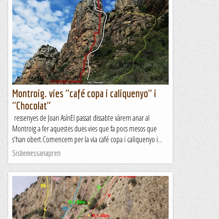
Montroig. vies "café copa i caliquenyo" i
"Chocolat"
ressenyes de Joan AsínEl passat dissabte vàrem anar al
Montroig a fer aquestes dues vies que fa pocs mesos que
s'han obert.Comencem per la via café copa i caliquenyo i...
Sisbemessanapren