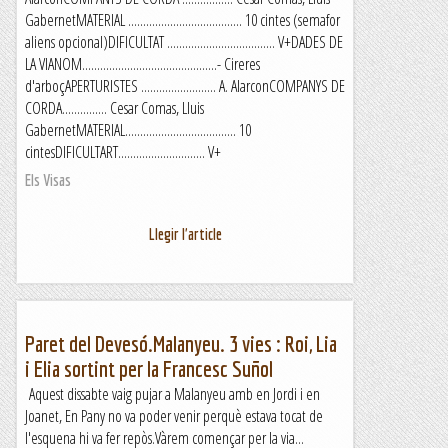
GabernetMATERIAL ...................................... 10 cintes (semafor
aliens opcional)DIFICULTAT .................................... V+DADES DE
LA VIANOM.............................................- Cireres
d'arboçAPERTURISTES ......................... A. AlarconCOMPANYS DE
CORDA............... Cesar Comas, Lluis
GabernetMATERIAL..................................... 10
cintesDIFICULTART............................. V+
Els Visas
Llegir l'article
Paret del Devesó.Malanyeu. 3 vies : Roi, Lia
i Elia sortint per la Francesc Suñol
Aquest dissabte vaig pujar a Malanyeu amb en Jordi i en
Joanet, En Pany no va poder venir perquè estava tocat de
l'esquena hi va fer repòs.Vàrem començar per la via...