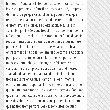
hi movem. Aquesta es la temporada de fer-hi campanya, les
festes son properes i la familñia demana atenció, compres i
demes..... o sigui que cal aprofitar les poques hores que
resten per escalar un xic.Però avui dimecres el motiu es ben
diferent, avui es el dia que els escaladors, avis, jubilats i
aspirants a jubilats (els que treballen no poden venir per una
raó evident..... treballen !!), ens trobem per fer un dinar i fer
retrobaments.Dissabte passat , per cert un dia que no varem
poder escalar al tenir que tornar de Malanyeu amb la cua
entre cames pèr la boira,. Voliem fer quelcom a la Codolosa
però ja era tard i millor anar a fer la cervesa, però en el
trajecte varem trobar a companys que feia temps no
coincidiem i ens emplaçem per trobar-nos el dimecres
abans del dinar per fer una escaladeta.Finalment, ens
trobem quatre en Cesar, el Ramon i el Joan i mentre
esmorzem també s'apunta el Lluis, vaja serem una colla.Com
que tenim poca estona per esplaiar-nos anem a la Codolosa
que intuim que estara plena a besar, per tant proposo anar a
unes vies obertes fa poc en una zona propera i on creiem
que no trobarem personal.Les vies son curtes, de dues