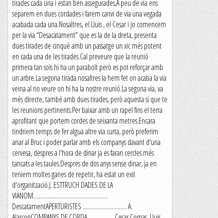
tirades cada una i estan ben assegurades,A peu de via ens
separem en dues cordades i farem canvi de via una vegada
acabada cada una.Nosaltres, el Lluis , el Cesar i jo comencem
per la via “Desacatament” que es la de la dreta, presenta
dues tirades de cinquè amb un passatge un xic més potent
en cada una de les tirades.Cal preveure que la reunió
primera tan sols hi ha un parabolt però es pot reforçar amb
un arbre.La segona tirada nosaltres la hem fet on acaba la via
veina al no veure on hi ha la nostre reunió.La segona via, va
més directe, també amb dues tirades, però aquesta si que te
les reunions pertinents.Per baixar amb un rapel fins el terra
aprofitant que portem cordes de seixanta metres.Encara
tindriem temps de fer algua altre via curta, però preferim
anar al Bruc i poder parlar amb els companys davant d'una
cervesa, despres a l'hora de dinar ja es faran cercles més
tancats a les taules.Despres de dos anys sense dinar, ja en
teniem moltes ganes de repetir, ha estat un exit
d'organització.J. ESTTRUCH DADES DE LA
VIANOM...................................................
DescatamentAPERTURISTES .............................. A.
AlarconCOMPANYS DE CORDA ................. Cesar Comas, Lluis