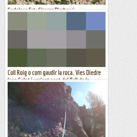
Codolosa Est. Cirerer D'arboç i
Desacatament
Aquest dissabte amb en pany anem a la Codolosa cercant el
sol i a raser del vent fred del Nord. Decidim fer un parell de
vies curtes ja que la meva lesió del braç encara...
Sisbemessanapren
Coll Roig o com gaudir la roca. Vies Diedre
Joan Colet i variant oest del Ball de la
Filomena. Ripollès. 10-09-2022.
A primer terme el sector Dersu Uzala, la nostra via és a
l'esquerra del tot. Tornem a Coll Roig, tot i que gairebé
hem fet totes els seves vies, a...
Jaumegrimp 2