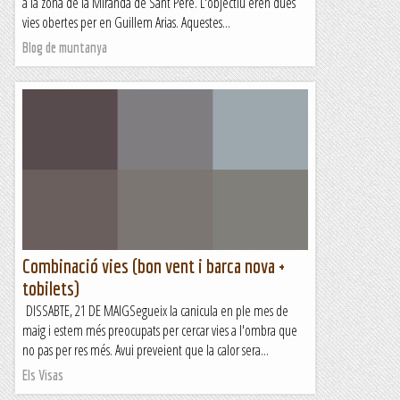
a la zona de la Miranda de Sant Pere. L'objectiu eren dues
vies obertes per en Guillem Arias. Aquestes...
Blog de muntanya
Combinació vies (bon vent i barca nova +
tobilets)
DISSABTE, 21 DE MAIGSegueix la canicula en ple mes de
maig i estem més preocupats per cercar vies a l'ombra que
no pas per res més. Avui preveient que la calor sera...
Els Visas