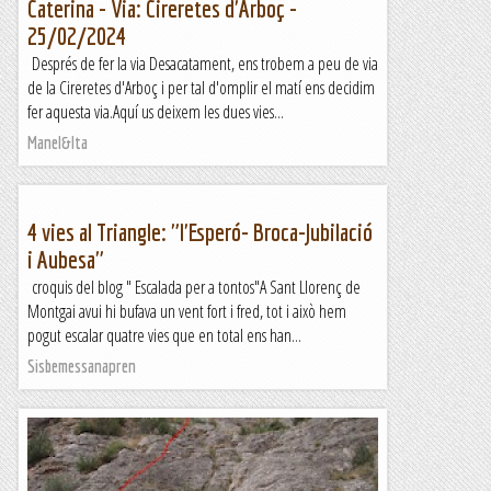
Caterina - Via: Cireretes d'Arboç -
25/02/2024
Després de fer la via Desacatament, ens trobem a peu de via
de la Cireretes d'Arboç i per tal d'omplir el matí ens decidim
fer aquesta via.Aquí us deixem les dues vies...
Manel&Ita
4 vies al Triangle: "l'Esperó- Broca-Jubilació
i Aubesa"
croquis del blog " Escalada per a tontos"A Sant Llorenç de
Montgai avui hi bufava un vent fort i fred, tot i això hem
pogut escalar quatre vies que en total ens han...
Sisbemessanapren