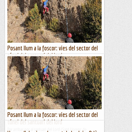
vehicles.Aprofitant la Trobada d'Escalada del Grup Cavall
Bernat a Peramola, hi fem cap. El temps és rúfol amb el
que...
Jaumegrimp 2
Posant llum a la foscor: vies del sector del
túnel del santuari del lord
Per arribar-nos al santuari del Lord (Sant Llorenç de
Morunys) hem de passar un túnel. Al marge sud hi ha un
sector d’escalada on sempre es troben escaladors – de fet
hi...
Escalada per a tontos
Posant llum a la foscor: vies del sector del
túnel del santuari del lord
Per arribar-nos al santuari del Lord (Sant Llorenç de