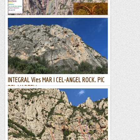
Barreja de vies a la Codolosa
Amb en Joanet en Pany i en Jordi tornem a la Codolosa.
Dijous passat vaig estar netejant el camí d'accés a la zona més
oriental i ara ja si passa bé.Aquesta vegada tornem a...
Sisbemessanapren
INTEGRAL Vies MAR I CEL-ANGEL ROCK. PIC
DEL MARTELL.
10/02/23. Avui ha tocat via d'aventura al patí de
cas....Quedem amb el Jaume per fer una matinal al Pic del
Martell, entre varies opcions decidim anar a la via Angel
Rock....
Joan asín