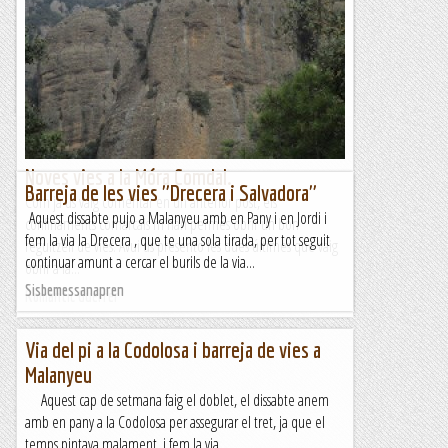
9/04/22. Agradable excursió pel Bergadà. El punt de sortida
és a uns 100 metres de la Casa Rural Casanova de les
Garrigues, on arribarem des del Poble de Cercs....
Joan asín
Noves vies a la Móra Comdal.
Barreja de les vies "Drecera i Salvadora"
Com ja us vaig comentar en un anterior post, els
Aquest dissabte pujo a Malanyeu amb en Pany i en Jordi i
confinaments comarcals m'han permès obrir un bon
fem la via la Drecera , que te una sola tirada, per tot seguit
reguitzell de vies. Avui us presento les dues últimes que vaig
continuar amunt a cercar el burils de la via...
obrir a la...
Sisbemessanapren
Romàntic Guerrer
Via del pi a la Codolosa i barreja de vies a
Malanyeu
Aquest cap de setmana faig el doblet, el dissabte anem
amb en pany a la Codolosa per assegurar el tret, ja que el
temps pintava malament, i fem la via...