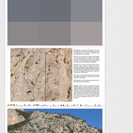
Pam"
Aquest dimecres ens apropem a Alós de Balaguer per
repetir la via "els misteris de lo Pepe gall" però al arribar a la
font que hi ha a 1 km. sortint del poble ens trobem...
Sisbemessanapren
Poquer de vies a la paret del grau
DIUMENGE, 09 D'ABRIL DE 2023 Fa pocs dies buscant per les
xarxes, vaig trobar dues vies que no tenia coneixement de la
seva existencia a la Paret del Grau de Coll de...
Els Visas
"27 i més". "Tintin a les Moles" i 4 vies dels
estrets del riu
Aquesta setmana amb en Jordi hem baixat a Horta de Sant
Joan per escalar als estrets d'Arnes.el primer dia escalem la