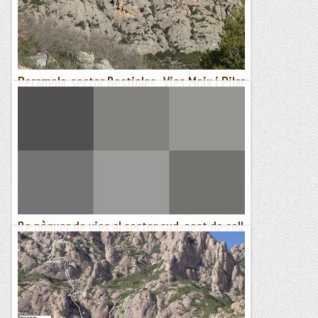
via 27 i més, una via a on cal ser intuïtiu per trobar...
Sisbemessanapren
Peramola, sector Bestioles. Vies Moix i Pilar
Marx
A prop de Peramola, sota el Roc de les Dues, hi ha un petit
sector de conglomerat anomenat sector Bestioles. El mes de
febrer hi vam anar a treure el cap amb el Pep, amb qui ens...
Muntanyenc
Re pòquer de vies al sector sud-oest de coll
roig
DIMECRES, 22 DE MARÇ DE 2023Aquest dimecres teniem la
intenció d'anar a Malanyeu i estalviar-li un munt de
quilometres al Lluis, però el dilluns arriba la proposta del...
Els Visas