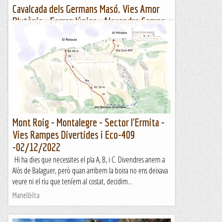
Cavalcada dels Germans Masó. Vies Amor
Plutònic - Ferran Júnior - Alexandre Camps
Padrós - La Mola.
Ja feia molt de temps que volia arribar al cim de la Mola
enllaçant els diferents contraforts de parets sumant vies
diferents i avui, dia de la cavalcada de...
Les altres vies...
Mont Roig - Montalegre - Sector l'Ermita -
Vies Rampes Divertides i Eco-409
-02/12/2022
Hi ha dies que necessites el pla A, B, i C. Divendres anem a
Alòs de Balaguer, però quan arribem la boira no ens deixava
veure ni el riu que teníem al costat, decidim...
Manel&Ita