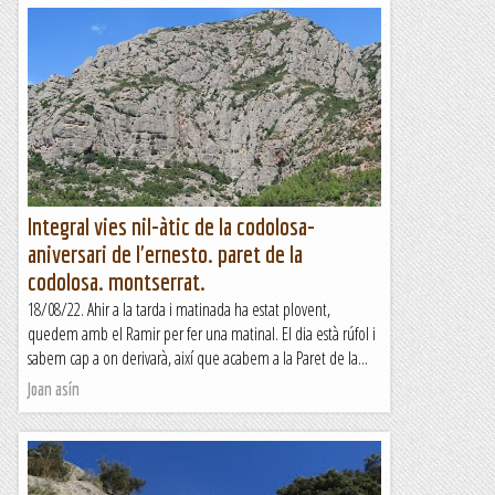
Integral vies nil-àtic de la codolosa-
aniversari de l'ernesto. paret de la
codolosa. montserrat.
18/08/22. Ahir a la tarda i matinada ha estat plovent,
quedem amb el Ramir per fer una matinal. El dia està rúfol i
sabem cap a on derivarà, així que acabem a la Paret de la...
Joan asín