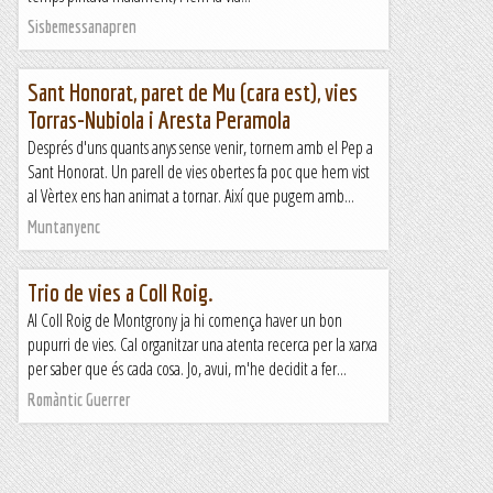
Sisbemessanapren
Sant Honorat, paret de Mu (cara est), vies
Torras-Nubiola i Aresta Peramola
Després d'uns quants anys sense venir, tornem amb el Pep a
Sant Honorat. Un parell de vies obertes fa poc que hem vist
al Vèrtex ens han animat a tornar. Així que pugem amb...
Muntanyenc
Trio de vies a Coll Roig.
Al Coll Roig de Montgrony ja hi comença haver un bon
pupurri de vies. Cal organitzar una atenta recerca per la xarxa
per saber que és cada cosa. Jo, avui, m'he decidit a fer...
Romàntic Guerrer