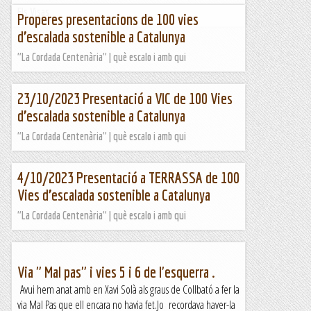
Els Visas
Properes presentacions de 100 vies
d’escalada sostenible a Catalunya
"La Cordada Centenària" | què escalo i amb qui
23/10/2023 Presentació a VIC de 100 Vies
d’escalada sostenible a Catalunya
"La Cordada Centenària" | què escalo i amb qui
4/10/2023 Presentació a TERRASSA de 100
Vies d’escalada sostenible a Catalunya
"La Cordada Centenària" | què escalo i amb qui
Via " Mal pas" i vies 5 i 6 de l'esquerra .
Avui hem anat amb en Xavi Solà als graus de Collbató a fer la
via Mal Pas que ell encara no havia fet.Jo recordava haver-la