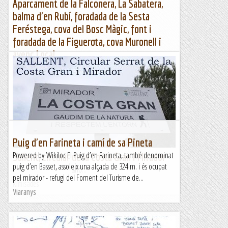
Aparcament de la Falconera, La Sabatera,
balma d'en Rubí, foradada de la Sesta
Feréstega, cova del Bosc Màgic, font i
foradada de la Figuerota, cova Muronell i
avenc Local
Aparcament Falconera, La Sabatera, balma d'en Rubí, cova
Bosc Màgic, font i foradada de la Figuerota i cova
MuronellAparcament Falconera, La Sabatera, balma d'en
Rubí,...
Muntanya
Puig d'en Farineta i camí de sa Pineta
Powered by Wikiloc El Puig d’en Farineta, també denominat
Sallent, circular de la Costa Gran i Mirador
puig d’en Basset, assoleix una alçada de 324 m. i és ocupat
&nb...
pel mirador - refugi del Foment del Turisme de...
Kimisades
Viaranys