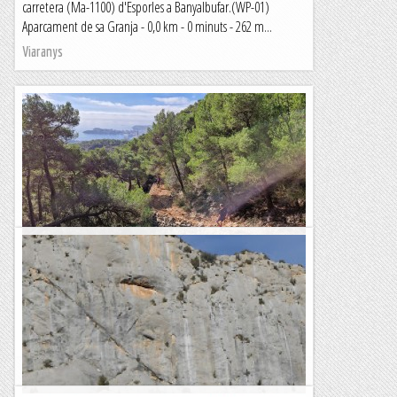
carretera (Ma-1100) d'Esporles a Banyalbufar.(WP-01)
Aparcament de sa Granja - 0,0 km - 0 minuts - 262 m...
Viaranys
Pi de Ses Creus, Canteras na Dalmau y Ses
Vinyes
TrailRunningMallorca – Correr por la isla de Mallorca