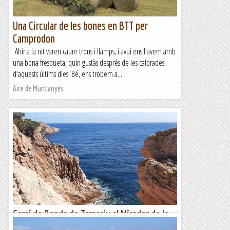
Una Circular de les bones en BTT per
Camprodon
Ahir a la nit varen caure trons i llamps, i avui ens llavem amb
una bona fresqueta, quin gustàs després de les calorades
d'aquests últims dies. Bé, ens trobem a...
Aire de Muntanyes
Camí de Ronda de Tamariu al Mirador de la
Cova d'en Gispert