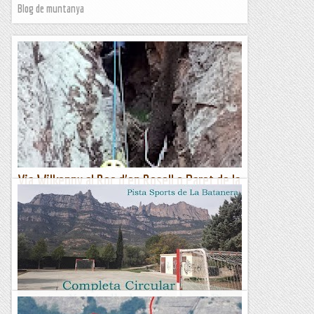
Blog de muntanya
Via Wilkenny al Roc d'en Rosell o Paret de la
Ruïra
Avui em fet la primera repetició d'aquesta nova via. Quins
cullons i que valents que son per obrir aquests 300 metres a
ple estiu amb la que ens cau a sobre....
Les altres vies...