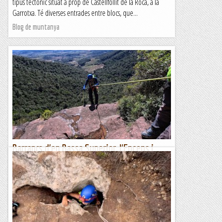
tipus tectònic situat a prop de Castellfollit de la Roca, a la
Garrotxa. Té diverses entrades entre blocs, que...
Blog de muntanya
Barrancs d'en Bassa Superior, l'Encens i
l'Agustí
Triple jornada barranquista a la Mussara. Hem programat un
recorregut per tres barrancs a les Muntanyes de Prades, a
prop del poble abandonat de la Mussara. Es tractava...
Blog de muntanya