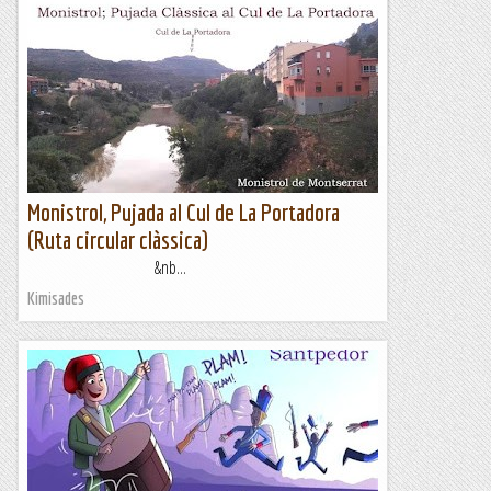
15 anys de... la Gota Fria al Roc d'en Solà.
Molt poques vies havia fet jo a la part central del Roc d'en
Solà fa 15 anys, i suposo que el company em va engatussar
per anar a fer aquesta via, que tant ara com...
Romàntic Guerrer
Monistrol, Pujada al Cul de La Portadora
(Ruta circular clàssica)
&nb...
Kimisades