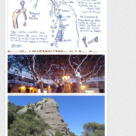
Nova Via: WILKENNY (300m, V+), Roc d'en
Rosell.
Aquesta nova aventura, va sorgir un dia tot baixant amb el
cotxe de fer una via al rosell i guitar aquesta paret que neix al
torrent del Ruira , ben visible desde els...
Rumba Team
Circular SantVicentina d'Any Nou
&nb...
Kimisades