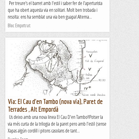
Per treure's el barret amb l'estil i saber fer de l'aperturista
que ha obert aquesta via en solitari. Molt ben trobada i
resolta: ens ha semblat una via ben guapa!.Alterna...
Bloc Empotrat
Via: El Cau d'en Tambo (nova via), Paret de
Terrades , Alt Empordà
Us deixo amb una nova linea El Cau D'en Tambo!!Potser la
via més curta de la trilogia de la paret pero amb l'estil (sense
Xapas algún cordill i pitons casolans de tant...