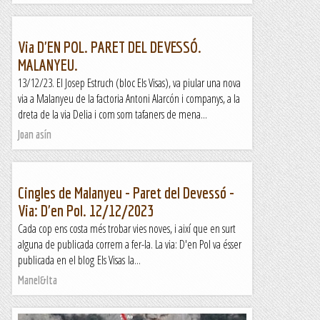
Via D'EN POL. PARET DEL DEVESSÓ.
MALANYEU.
13/12/23. El Josep Estruch (bloc Els Visas), va piular una nova
via a Malanyeu de la factoria Antoni Alarcón i companys, a la
dreta de la via Delia i com som tafaners de mena...
Joan asín
Cingles de Malanyeu - Paret del Devessó -
Via: D'en Pol. 12/12/2023
Cada cop ens costa més trobar vies noves, i així que en surt
alguna de publicada correm a fer-la. La via: D'en Pol va ésser
publicada en el blog Els Visas la...
Manel&Ita