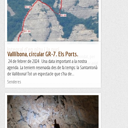
Completa Circular entre Xalets, lladrucs i
algun Pi
&nb...
Kimisades
Integral d'en pitu i la nuri
Valllibona, circular GR-7. Els Ports.
DIMECRES, 10 D'ABRIL Aquest dimecres cal fer bondat, per
24 de febrer de 2024 Una data important a la nostra
obligacions familiars no convé marxar gaire lluny i tornar aviat
agenda. La teniem reservada des de fa temps: la Santantonà
a casa. Solució quedar-nos per Montserrat on...
de Vallibona! Tot un espectacle que s'ha de...
Els Visas
Senderes