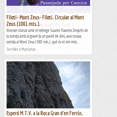
Filoti- Mont Zeus- Filoti. Circular al Mont
Santpedor : Passejada per Camins d'en
Zeus (1001 mts.).
Llussà ( l'Avi del Timbaler del Bruc )
Itinerari marcat amb el rellotge Suunto Traverse.Després de
&nb...
la sortida amb la gravel fa un parell de dies, avui tocava
Kimisades
sortida al Mont Zeus (1001 mts.), què és el cim més...
Sortides a Muntanya
Esperó M.T.V. a la Roca Gran d'en Ferrús.