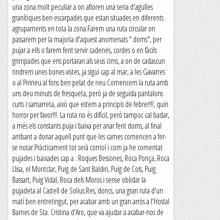
una zona molt peculiar a on afloren una seria d'agulles
granítiques ben escarpades que estan situades en diferents
agrupaments en tota la zona.Farem una ruta circular on
passarem per la majoria d'aquest anomenats " doms", per
pujar a ells o farem fent servir cadenes, cordes o en fàcils
grimpades que ens portaran als seus cims, a on de cadascun
tindrem unes bones vistes, ja sigui cap al mar, a les Gavarres
o al Pirineu al fons ben pelat de neu.Comencem la ruta amb
uns deu minuts de fresqueta, però ja de seguida pantalons
curts i samarreta, això que estem a principis de febrer!!!, quin
horror per favor!!!. La ruta no és difícil, però tampoc cal badar,
a més els constants puja i baixa per anar fent doms, al final
arribant a donar aquell punt que les cames comencen a fer-
se notar.Pràcticament tot serà corriol i com ja he comentat
pujades i baixades cap a : Roques Bessones, Roca Ponça, Roca
Llisa, el Montclar, Puig de Sant Baldiri, Puig de Cols, Puig
Bassart, Puig Vidal, Roca dels Moros i sense oblidar la
pujadeta al Castell de Solius.Res, doncs, una gran ruta d'un
matí ben entretingut, per acabar amb un gran arròs a l'Hostal
Barnes de Sta. Cristina d'Aro, que va ajudar a acabar-nos de