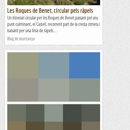
Les Roques de Benet, circular pels ràpels
Un itinerari circular per les Roques de Benet passant pel seu
punt culminant, el Castell, recorrent part de la cresta cimera i
baixant per una línia de ràpels....
Blog de muntanya
Via kuru a la dent d'en rosell
DISSABTE, 17 DE JUNY DE 2023 La darrera setmana va trucar-
me el Xavi per si volia acompanyar-los a fer la via Kuru a la
Dent d' en Rosell i com que fa molt temps que no...