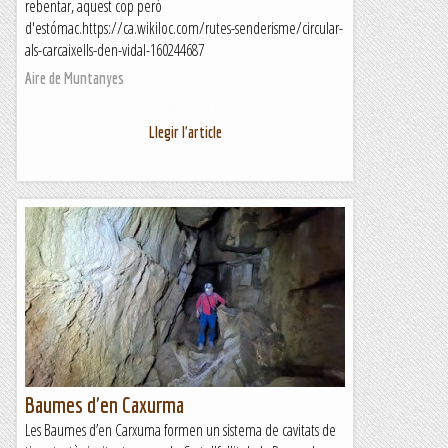
rebentar, aquest cop però
d'estómac.https://ca.wikiloc.com/rutes-senderisme/circular-
als-carcaixells-den-vidal-160244687
Aire de Muntanyes
Llegir l'article
Baumes d'en Caxurma
Les Baumes d’en Carxuma formen un sistema de cavitats de