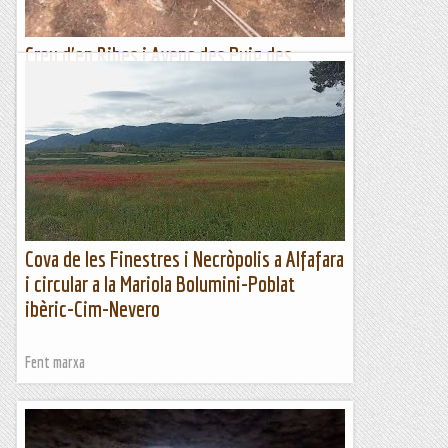
Creu d'en Ribes i Avenc des Puig des
Terrets
Després de molts dies de calor intensa, avui el temps ha
canviat i hem tingut un dia ennuvolat i plujós. Hem aprofitat
aquest clima, més agradable que les...
Blog de muntanya
Cova de les Finestres i Necròpolis a Alfafara
i circular a la Mariola Bolumini-Poblat
ibèric-Cim-Nevero
Fent marxa