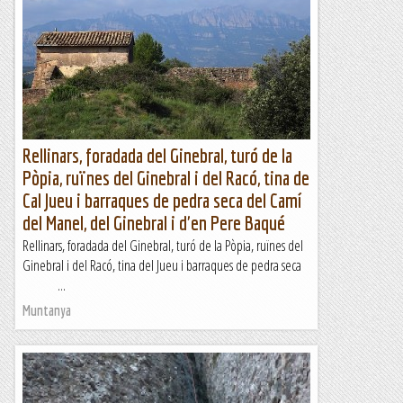
Distància: 6,25 km - Desnivell: 255 m - Durada: 2 h - ruta
circularWIKILOC: https://bit.ly/43o905KSortim de
l'aparcament de Tamariu a la platja de Tamariu i...
Fent senderisme
Rellinars, foradada del Ginebral, turó de la
Pòpia, ruïnes del Ginebral i del Racó, tina de
Cal Jueu i barraques de pedra seca del Camí
del Manel, del Ginebral i d'en Pere Baqué
Rellinars, foradada del Ginebral, turó de la Pòpia, ruïnes del
Ginebral i del Racó, tina del Jueu i barraques de pedra seca
...
Muntanya