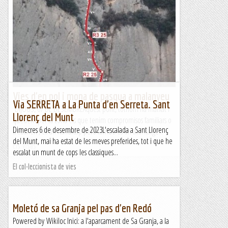
Vies d'en pol i mona de pasqua a malanyeu
Via SERRETA a La Punta d'en Serreta. Sant
DIJOUS, 07 DE DESEMBREAquest pont, tothom ha marxat i
Llorenç del Munt
quedem per la zona els que tenim compromisos familiars o
Dimecres 6 de desembre de 2023L'escalada a Sant Llorenç
treballen , és un handicap però també és un avantatge...
del Munt, mai ha estat de les meves preferides, tot i que he
Els Visas
escalat un munt de cops les classiques...
El col·leccionista de vies
Moletó de sa Granja pel pas d'en Redó
Powered by Wikiloc Inici: a l'aparcament de Sa Granja, a la