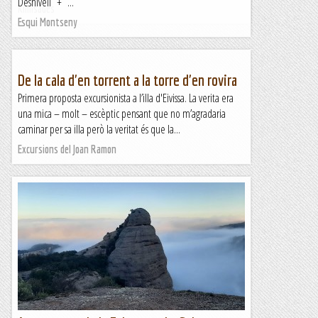
Desnivell + ...
Kimisades
Esqui Montseny
De la cala d'en torrent a la torre d'en rovira
Primera proposta excursionista a l’illa d'Eivissa. La verita era
una mica – molt – escèptic pensant que no m’agradaria
caminar per sa illa però la veritat és que la...
Excursions del Joan Ramon