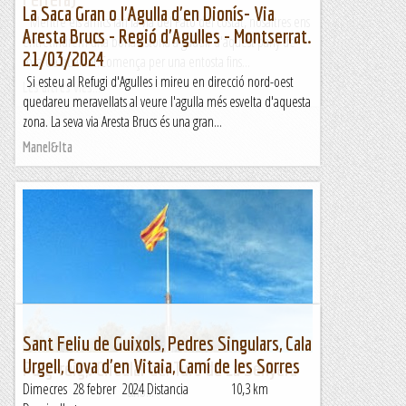
La Saca Gran o l'Agulla d'en Dionís- Via
Mentre els amics fan la via del Pato del costat, nosaltres ens
Aresta Brucs - Regió d'Agulles - Montserrat.
entretindrem una bona estona a gaudir d'aquest pany de
21/03/2024
roca de qualitat.Comença per una entosta fins...
Si esteu al Refugi d'Agulles i mireu en direcció nord-oest
Les altres vies...
quedareu meravellats al veure l'agulla més esvelta d'aquesta
zona. La seva via Aresta Brucs és una gran...
Manel&Ita
Sant Feliu de Guixols, Pedres Singulars, Cala
Urgell, Cova d'en Vitaia, Camí de les Sorres
Puig-reig,. Circular del Turó de La Senyera
Dimecres 28 febrer 2024 Distancia 10,3 km
&nb...