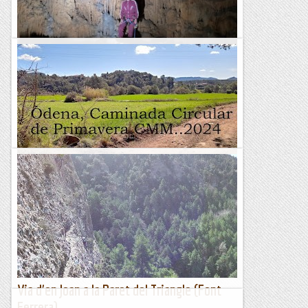
Avenc d'en Pasant
Avui hem iniciat la temporada de sortides de tarda. Aquestes
sortides, que realitzem quan el dia és prou llarg per fer una
activitat a la tarda, són normalment...
Blog de muntanya
Òdena Caminada circular de Primavera, CMM
2024
&nb...
Kimisades
Via d'en Joan a la Paret del Triangle (Font
Ferrera)