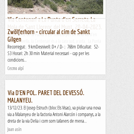
Via Centenari a La Punta d'en Serreta, La
Mola de Sant Llorenç del Munt. 20-04-2023.
Zwölferhorn – circular al cim de Sankt
La cara oest de la Punta d'en Serreta per on va la via d'en
Gilgen
Carles Olivella, la Centenari és a la cara sud, a sota. La Punta
Recorregut: 9 kmDesnivell: D+ / D- : 768m Dificultat: S2-
d'en Serreta és coneguda per la via d'en...
S3 Horari: 2h 30 min Material necessari - cap per les
Jaumegrimp 2
condicions...
Cecmo alpí
Via D'EN POL. PARET DEL DEVESSÓ.
MALANYEU.
13/12/23. El Josep Estruch (bloc Els Visas), va piular una nova
via a Malanyeu de la factoria Antoni Alarcón i companys, a la
dreta de la via Delia i com som tafaners de mena...
Joan asín