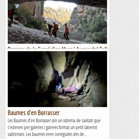
Barranc de la Canal d'en Marc i Avenc del Toll
Blau
Barranc de la Canal d'En Marc:En el segon dia de la nostra
estada a les Terres de l'Ebre, avui hem fet el descens d'un
barranc molt interessant: el Barranc de la...
Blog de muntanya
Baumes d'en Borrasser
Les Baumes d'en Borrasser són un sistema de cavitats que
s'estenen per galeries i gateres format un petit laberint
subterrani. Les baumes eren conegudes des de...