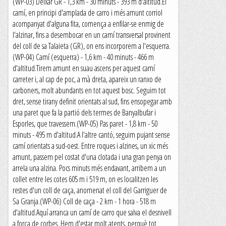
(WP-03) Deixar GR - 1,3 km - 30 minuts - 393 m d'altitud.El
camí, en principi d'amplada de carro i més amunt corriol
acompanyat d'alguna fita, comença a enfilar-se enmig de
l'alzinar, fins a desembocar en un camí transversal provinent
del coll de sa Talaieta (GR), on ens incorporem a l'esquerra.
(WP-04) Camí (esquerra) - 1,6 km - 40 minuts - 466 m
d'altitud.Tirem amunt en suau ascens per aquest camí
carreter i, al cap de poc, a mà dreta, apareix un ranxo de
carboners, molt abundants en tot aquest bosc. Seguim tot
dret, sense tirany definit orientats al sud, fins ensopegar amb
una paret que fa la partió dels termes de Banyalbufar i
Esporles, que travessem.(WP-05) Pas paret - 1,8 km - 50
minuts - 495 m d'altitud.A l'altre cantó, seguim pujant sense
camí orientats a sud-oest. Entre roques i alzines, un xic més
amunt, passem pel costat d'una clotada i una gran penya on
arrela una alzina. Pocs minuts més endavant, arribem a un
collet entre les cotes 605 m i 519 m, on es localitzen les
restes d'un coll de caça, anomenat el coll del Garriguer de
Sa Granja.(WP-06) Coll de caça - 2 km - 1 hora - 518 m
d'altitud.Aquí arranca un camí de carro que salva el desnivell
a força de corbes. Hem d'estar molt atents, perquè tot