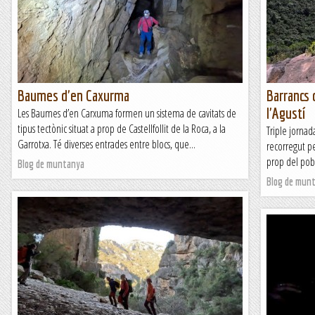
Baumes d'en Caxurma
Barrancs 
l'Agustí
Les Baumes d’en Carxuma formen un sistema de cavitats de
tipus tectònic situat a prop de Castellfollit de la Roca, a la
Triple jorna
Garrotxa. Té diverses entrades entre blocs, que...
recorregut pe
prop del pobl
Blog de muntanya
Blog de mun