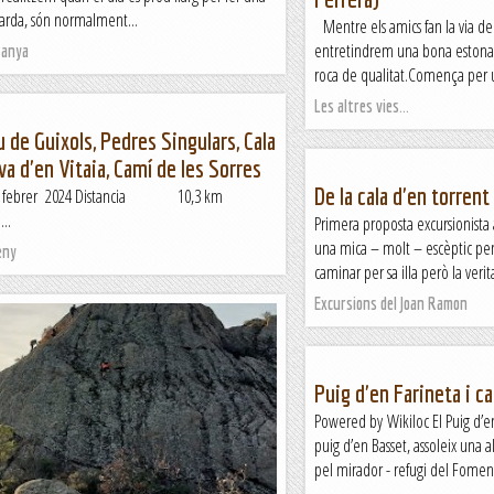
a tarda, són normalment...
Mentre els amics fan la via del
entretindrem una bona estona 
tanya
roca de qualitat.Comença per un
Les altres vies...
u de Guixols, Pedres Singulars, Cala
ova d'en Vitaia, Camí de les Sorres
De la cala d'en torrent 
8 febrer 2024 Distancia 10,3 km
..
Primera proposta excursionista a l
una mica – molt – escèptic pe
eny
caminar per sa illa però la verita
Excursions del Joan Ramon
Puig d'en Farineta i c
Powered by Wikiloc El Puig d’
puig d’en Basset, assoleix una 
pel mirador - refugi del Foment