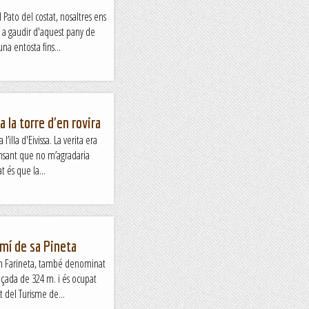
 Pato del costat, nosaltres ens
a gaudir d'aquest pany de
a entosta fins...
a la torre d'en rovira
’illa d'Eivissa. La verita era
nsant que no m’agradaria
t és que la...
amí de sa Pineta
en Farineta, també denominat
alçada de 324 m. i és ocupat
 del Turisme de...