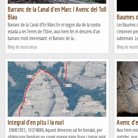
Barranc de la Canal d'en Marc i Avenc del Toll
Blau
Baumes d
Barranc de la Canal d'En Marc:En el segon dia de la nostra
Les Baumes d
estada a les Terres de l'Ebre, avui hem fet el descens d'un
s'estenen per
barranc molt interessant: el Barranc de la...
subterrani. 
Blog de muntanya
Blog de mun
Integral d'en pitu i la nuri
Avenc d'
DIMECRES, 10 D'ABRIL Aquest dimecres cal fer bondat, per
Avui hem inic
obligacions familiars no convé marxar gaire lluny i tornar aviat
sortides, que