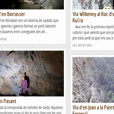
'en Borrasser
Via Wilkenny al Roc d'e
Ruïra
'en Borrasser són un sistema de cavitats que
 galeries i gateres format un petit laberint
Avui em fet la primera repetic
Les baumes eren conegudes des de...
cullons i que valents que son p
ple estiu amb la que ens cau a s
tanya
Les altres vies...
en Pasant
Via d'en Joan a la Pare
iat la temporada de sortides de tarda. Aquestes
 realitzem quan el dia és prou llarg per fer una
Ferrera)