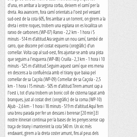
d'una, en arribar a la segona corba, deixem el camí per la
dreta. Ara avancem, fora camí orientats a l'oest pel vessant
sud-oest de la cota 605, fins arribar a un torrent, on girem a la
dreta i entre roques, trobem una esplana on es localitza un
ranxo de carboners.(WP-07) Ranxo - 2,2 km - 1 hora i 5
minuts - 514 m d'altitud.Ara seguim un nou camí, també de
carro, que discorre pel costat esquerra (orogràfic) d'un
comellar. Volta cap al sud-oest, fins ajuntar-se amb una pista
que seguim a l'esquerra.(WP-08) Cruïlla - 2,3 km - 1 hora i 10
minuts - 525 m d'altitud.Seguim aquest camí que ens mena
en descens a la confluència amb el tirany que baixa pel
comellar de sa Caçola.(WP-09) Comellar de sa Caçola - 2,5
km - 1 hora i 15 minuts - 505 m d'altitud.Tirem amunt cap a
l'oest i, tot d'una trobem un bonic coll de cisterna tapat amb
branques, just al costat dret (orogràfic) de la coma.(WP-10)
Aljub - 2,6 km - 1 hora i 18 minuts - 519 m d'altitud.Aquí fem
una breu parada per fer un descans i berenar [20 min].El
nostre itinerari continua per la bases de les penyes sense cap
traça de tirany i mantenint la cota 540 m. Un xic més
endavant, girem a la dreta coster amunt, fins al peus dels