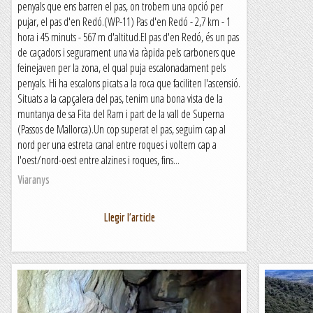
penyals que ens barren el pas, on trobem una opció per
pujar, el pas d'en Redó.(WP-11) Pas d'en Redó - 2,7 km - 1
hora i 45 minuts - 567 m d'altitud.El pas d'en Redó, és un pas
de caçadors i segurament una via ràpida pels carboners que
feinejaven per la zona, el qual puja escalonadament pels
penyals. Hi ha escalons picats a la roca que faciliten l'ascensió.
Situats a la capçalera del pas, tenim una bona vista de la
muntanya de sa Fita del Ram i part de la vall de Superna
(Passos de Mallorca).Un cop superat el pas, seguim cap al
nord per una estreta canal entre roques i voltem cap a
l'oest/nord-oest entre alzines i roques, fins...
Viaranys
Llegir l'article