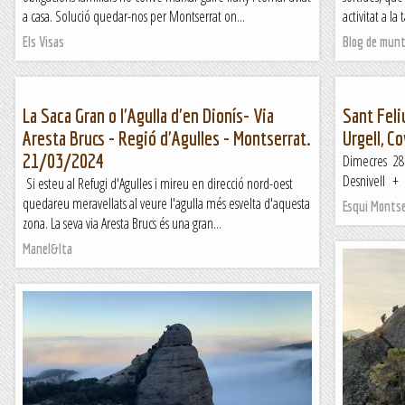
a casa. Solució quedar-nos per Montserrat on...
activitat a l
Els Visas
Blog de mun
La Saca Gran o l'Agulla d'en Dionís- Via
Sant Feli
Aresta Brucs - Regió d'Agulles - Montserrat.
Urgell, C
21/03/2024
Dimecres 2
Desnivell + .
Si esteu al Refugi d'Agulles i mireu en direcció nord-oest
quedareu meravellats al veure l'agulla més esvelta d'aquesta
Esqui Monts
zona. La seva via Aresta Brucs és una gran...
Manel&Ita