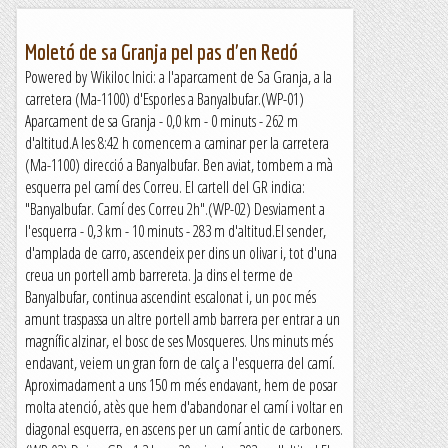
Moletó de sa Granja pel pas d'en Redó
Powered by Wikiloc Inici: a l'aparcament de Sa Granja, a la
carretera (Ma-1100) d'Esporles a Banyalbufar.(WP-01)
Aparcament de sa Granja - 0,0 km - 0 minuts - 262 m
d'altitud.A les 8:42 h comencem a caminar per la carretera
(Ma-1100) direcció a Banyalbufar. Ben aviat, tombem a mà
esquerra pel camí des Correu. El cartell del GR indica:
"Banyalbufar. Camí des Correu 2h".(WP-02) Desviament a
l'esquerra - 0,3 km - 10 minuts - 283 m d'altitud.El sender,
d'amplada de carro, ascendeix per dins un olivar i, tot d'una
creua un portell amb barrereta. Ja dins el terme de
Banyalbufar, continua ascendint escalonat i, un poc més
amunt traspassa un altre portell amb barrera per entrar a un
magnífic alzinar, el bosc de ses Mosqueres. Uns minuts més
endavant, veiem un gran forn de calç a l'esquerra del camí.
Aproximadament a uns 150 m més endavant, hem de posar
molta atenció, atès que hem d'abandonar el camí i voltar en
diagonal esquerra, en ascens per un camí antic de carboners.