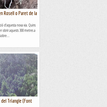
n Rosell o Paret de la
ió d'aquesta nova via. Quins
er obrir aquests 300 metres a
obre....
t del Triangle (Font