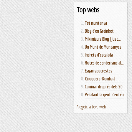
Top webs
Tot muntanya
Blog d'en Groinket
Mikimiau's Blog | Just...
Un Munt de Muntanyes
Indrets d'escalada
Rutes de senderisme al...
Esgarrapacrestes
Xiruquero-Kumbaià
Caminar després dels 50
Pedalant la gent s'entén
Afegeix la teva web