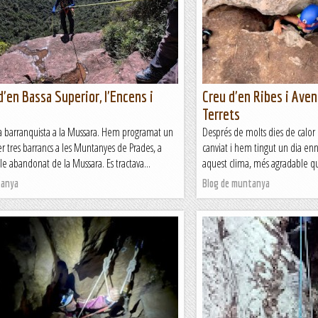
d'en Bassa Superior, l'Encens i
Creu d'en Ribes i Ave
Terrets
da barranquista a la Mussara. Hem programat un
Després de molts dies de calor 
r tres barrancs a les Muntanyes de Prades, a
canviat i hem tingut un dia enn
e abandonat de la Mussara. Es tractava...
aquest clima, més agradable que
tanya
Blog de muntanya