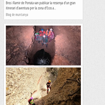
Bros i Ramir de Porrata van publicar la ressenya d'un gran
itinerari d'aventura per la zona d'Ecos a...
Blog de muntanya
Avenc dels Pouetons
L'Avenc dels Pouetons d'Agulles és la cavitat més interessant
de Montserrat. Té una profunditat de 123 metres, una gran
diversitat de passos i tècniques i...
Blog de muntanya