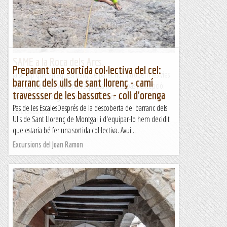
SAME a la Roca dels Arcs.
Preparant una sortida col·lectiva del cel:
Ja se sap que en aquest pany de paret no hi trobem les vies
barranc dels ulls de sant llorenç - camí
més agraïdes de Vilanova i aquesta no n'és pas l'excepció:
travessser de les bassotes - coll d'orenga
trams verticals seguits del corresponent rostoll. No...
Pas de les EscalesDesprés de la descoberta del barranc dels
Bloc Empotrat
Ulls de Sant Llorenç de Montgai i d'equipar-lo hem decidit
que estaria bé fer una sortida col·lectiva. Avui...
Excursions del Joan Ramon