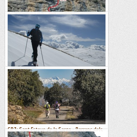
Via paral·laxi a la roca dels arcs
DIUMENGE, 17 DE MARÇ Hi ha temporades que no ens
apropem a aquesta meravellosa paret que tants records em
porta i d'altres que aprofitant una visita es desperta la...
Els Visas
Volta a la Tossa del Pas dels Lladres
Ens trobem una bona colla al bar del Brezo de la Molina per
esmorzar i decidir cap a on anem a fer traces, si la setmana
passada la cosa estava a petar de neu, els últims...
Aire de Muntanyes
GR3: Sant Esteve de la Sarga - Barranc dels