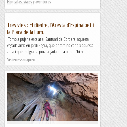
Montañas, viajes y aventuras
Blog de muntanya
Tres vies : El diedre, l'Aresta d'Espinalbet i
la Placa de la llum.
Torno a pujar a escalar al Santuari de Corbera, aquesta
vegada amb en Jordi Seguí, que encara no coneix aquesta
zona i que malgrat la poca alçada de la paret, l'hi ha...
Sisbemessanapren