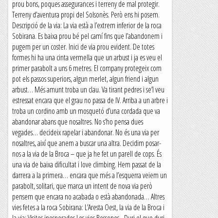
prou bons, poques assegurances i terreny de mal protegir.
Terreny d’aventura propi del Solsonès. Però ens hi posem.
Descripció de la via: La via està a l’extrem inferior de la roca
Sobirana. Es baixa prou bé pel camí fins que l’abandonem i
pugem per un coster. Inici de via prou evident. De totes
formes hi ha una cinta vermella que un arbust i ja es veu el
primer parabolt a uns 6 metres. El company protegeix com
pot els passos superiors, algun merlet, algun friend i algun
arbust… Més amunt troba un clau. Va tirant pedres i se’l veu
estressat encara que el grau no passa de IV. Arriba a un arbre i
troba un cordino amb un mosquetó d’una cordada que va
abandonar abans que nosaltres. No s’ho pensa dues
vegades… decideix rapelar i abandonar. No és una via per
nosaltres, així que anem a buscar una altra. Decidim posar-
nos a la via de la Broca – que ja he fet un parell de cops. És
una via de baixa dificultat i love climbing. Hem passat de la
darrera a la primera… encara que més a l’esquerra veiem un
parabolt, solitari, que marca un intent de nova via però
pensem que encara no acabada o està abandonada… Altres
vies fetes a la roca Sobirana: L’Aresta Oest, la via de la Broca i