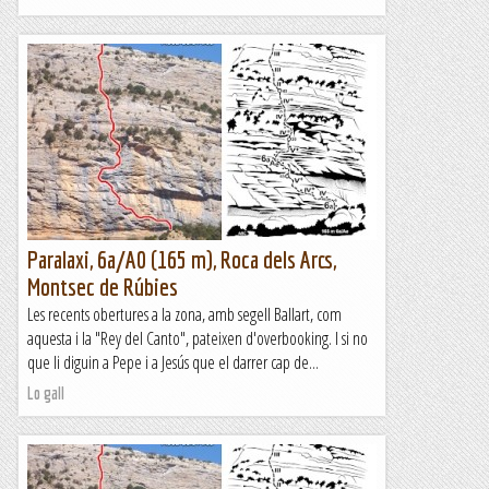
Paralaxi, 6a/A0 (165 m), Roca dels Arcs,
Montsec de Rúbies
Les recents obertures a la zona, amb segell Ballart, com
aquesta i la "Rey del Canto", pateixen d'overbooking. I si no
que li diguin a Pepe i a Jesús que el darrer cap de...
Lo gall