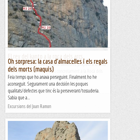
Horts
Una nova etapa del GR3, arribant a la vall de la Noguera
Ribagorçana i deixant definitivament enrere el Montsec. Ha
estat una etapa fàcil i curta però molt...
Blog de muntanya
El rey del kanto a la roca dels arcs
Oh sorpresa: la casa d'almacelles i els regals
DIMECRES, 13 DE MARÇ Aquest dimecres, proposo a la colla
dels morts (maquis)
anar a Vilanova de Meià, més concretament a la Roca dels
Feia temps que ho anava perseguint. Finalment ho he
Arcs per fer una de les darreres obertures que han...
aconseguit. Segurament una decisión les poques
Els Visas
qualitats/defectes que tinc és la perseverant/tossuderia.
Sabia que a...
Excursions del Joan Ramon