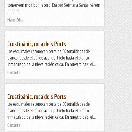
Muntanya
conservem molt bon record. Era per Setmana Santa i vàrem
quedar...
Manel&Ita
Crustipànic, roca dels Ports
Los esquimales reconocen cerca de 30 tonalidades de
blanco, desde el pálido azul del hielo hasta el blanco
inmaculado de la nieve recién caída. En nuestro país, el...
Ganxets
Crustipànic, roca dels Ports
Los esquimales reconocen cerca de 30 tonalidades de
blanco, desde el pálido azul del hielo hasta el blanco
inmaculado de la nieve recién caída. En nuestro país, el...
Ganxets