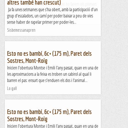
altres també han crescut)
de vacances i per no trobar molta gent ho farem els primers
Ja fa unes setmanes que s'ha obert, amb la participació d'un
dies de Setmana Santa i tornarem quan el gruix de...
grup d'escaladors, un camí per poder baixar a peu de vies
Els Visas
sense haber de rapelar primer per poder-les...
Sisbemessanapren
Esto no es bambi, 6c+ (175 m), Paret dels
Sostres, Mont-Roig
Inicien l'obertura Montse i Emili l'any passat, quan en una de
les aproximacions a la feixa es troben un cabirol al qual li
barren el pas: ensurt que s'enduen els dos i l'animal...
Lo gall
Esto no es bambi, 6c+ (175 m), Paret dels
Sostres, Mont-Roig
Inicien l'obertura Montse i Emili l'any passat, quan en una de