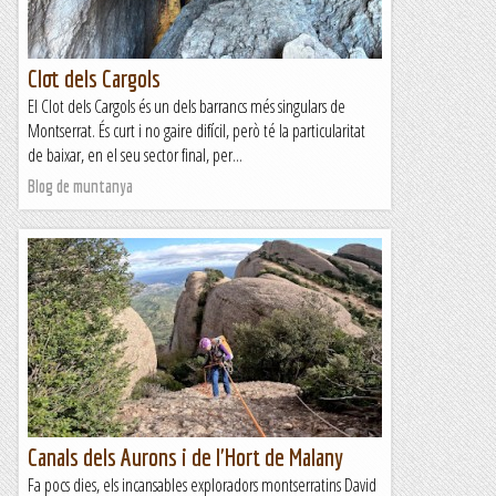
Clot dels Cargols
El Clot dels Cargols és un dels barrancs més singulars de
Montserrat. És curt i no gaire difícil, però té la particularitat
de baixar, en el seu sector final, per...
Blog de muntanya
Canals dels Aurons i de l'Hort de Malany
Fa pocs dies, els incansables exploradors montserratins David