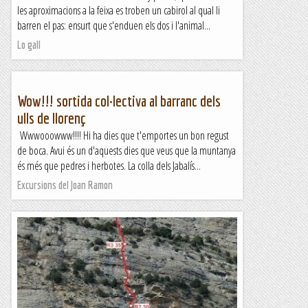
les aproximacions a la feixa es troben un cabirol al qual li
barren el pas: ensurt que s'enduen els dos i l'animal...
Lo gall
Wow!!! sortida col·lectiva al barranc dels
ulls de llorenç
Wwwooowww!!!! Hi ha dies que t'emportes un bon regust
de boca. Avui és un d'aquests dies que veus que la muntanya
és més que pedres i herbotes. La colla dels Jabalís...
Excursions del Joan Ramon