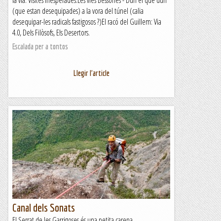
la via: Visites inesperades.Les vies Bessones - Duri el que duri
(que estan desequipades) a la vora del túnel (calia
desequipar-les radicals fastigosos ?)El racó del Guillem: Via
4.0, Dels Filòsofs, Els Desertors.
Escalada per a tontos
Llegir l'article
Canal dels Sonats
El Serrat de les Garrigoses és una petita carena