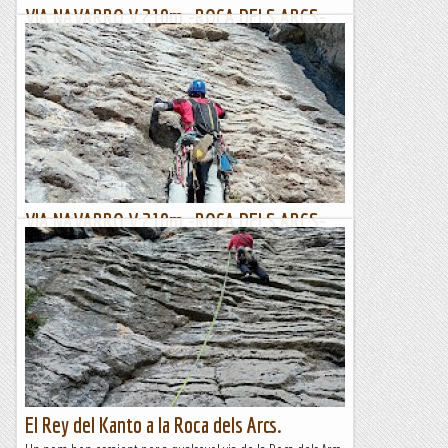
VIA NAVARRO V 210m.-ROCA DELS ARCS-
MONTSEC DE RUBIES
Quant les nenes eren petites anaven a estudi a l’escola del
poble...ara en diuen escoles rurals...suposo que es per que la
nostra canalla saben distingir si un tractor...
Lo gall
VIA NAVARRO V 210m.-ROCA DELS ARCS-
MONTSEC DE RUBIES
Quant les nenes eren petites anaven a estudi a l’escola del
poble...ara en diuen escoles rurals...suposo que es per que la
nostra canalla saben distingir si un tractor...
Lo gall
El Rey del Kanto a la Roca dels Arcs.