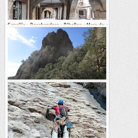
Sanaüja – Rocabandera – Ribelles – Mare de
Déu dels Esclopets - Sanaüja (563 m)
Dijous 29 de febrer de 2024Hora de sortida: ¾ de set del
matí. Ubicació: Comarca de la Segarra. Temps aproximat: 3
h 30 min (8,8 km) Desnivell: 209 m...
Maifemcim.cat
L'Esperó Nord al Gep dels Torms.
Escalar una mica, ha estat l'excusa per sortir de casa i, el fort
vent (i les obligacions familiars) el motiu per tornar-hi. Així
que he anat a la Mòra Comdal després de...
Romàntic Guerrer