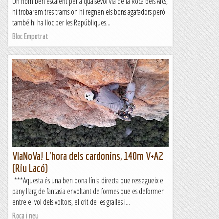
Un nom ben escaient per a qualsevol via de la Roca dels Arcs,
hi trobarem tres trams on hi regnen els bons agafadors però
també hi ha lloc per les Repúbliques...
Bloc Empotrat
VIaNoVa! L'hora dels cardonins, 140m V+A2
(Riu Lacó)
***Aquesta és una ben bona línia directa que ressegueix el
pany llarg de fantasia envoltant de formes que es deformen
entre el vol dels voltors, el crit de les gralles i...
Roca i neu