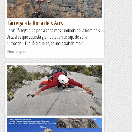
Tàrrega a la Roca dels Arcs
La via Tàrrega puja per la zona més tumbada de la Roca dels
Arcs, si és que aquesta gran paret en té cap, de zona
tumbada... El què si que és, és una escalada molt...
Muntanyenc
A la paret dels Presoners
***M'expliquen que aquest tram de carretera furgat a la