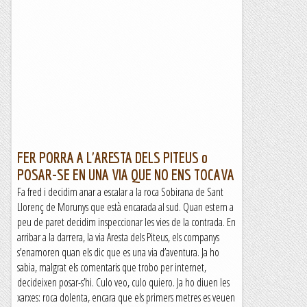
FER PORRA A L'ARESTA DELS PITEUS o
POSAR-SE EN UNA VIA QUE NO ENS TOCAVA
Fa fred i decidim anar a escalar a la roca Sobirana de Sant
Llorenç de Morunys que està encarada al sud. Quan estem a
peu de paret decidim inspeccionar les vies de la contrada. En
arribar a la darrera, la via Aresta dels Piteus, els companys
s’enamoren quan els dic que es una via d’aventura. Ja ho
sabia, malgrat els comentaris que trobo per internet,
decideixen posar-s’hi. Culo veo, culo quiero. Ja ho diuen les
xarxes: roca dolenta, encara que els primers metres es veuen