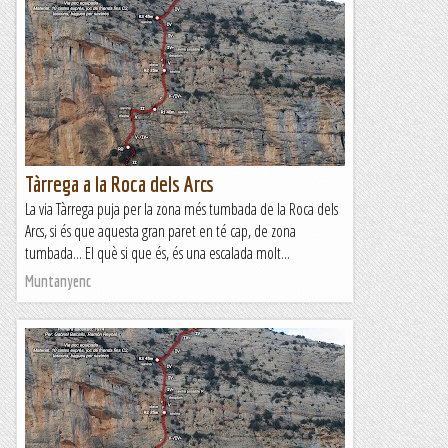
Travessia dels Frares Encantats
La Travessia dels Frares Encantats és un camí equipat amb
cordes fixes i ferralla diversa que recorre la part alta de la
regió dels Frares Encantats, a...
Blog de muntanya
Tàrrega a la Roca dels Arcs
La via Tàrrega puja per la zona més tumbada de la Roca dels
Arcs, si és que aquesta gran paret en té cap, de zona
tumbada... El què si que és, és una escalada molt...
Muntanyenc