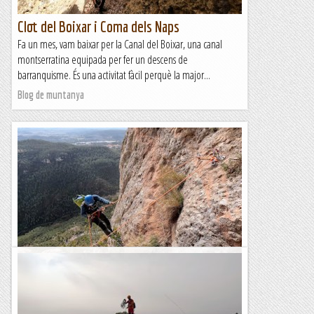
Clot del Boixar i Coma dels Naps
Fa un mes, vam baixar per la Canal del Boixar, una canal
montserratina equipada per fer un descens de
barranquisme. És una activitat fàcil perquè la major...
Blog de muntanya
Canal del Gat i Canal dels Sonats (variant)
Una nova aventura montserratina, aquesta vegada per la
zona del Serrat de les Garrigoses, per sobre de les Coves del