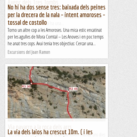
Avenc dels Tres Tombs
No hi ha dos sense tres: baixada dels peines
Avui hem visitat un avenc, petit però ben interessant, en el
per la drecera de la nala – intent amoroses –
massís del Garraf. L'avenc dels Tres Tombs està a la zona del
tossal de costollo
Campgràs, un altiplà on hi ha una...
Torno un altre cop a les Amoroses. Una mica estic encatinat
Blog de muntanya
per les agulles de Mora Comtal – Les Anoves i en poc temps
he anat tres cops. Avui tenia tres objectius: Cercar una...
Excursions del Joan Ramon
Via navarro a la roca dels arcs
La via dels Iaios ha crescut 10m. ( i les
DISSABTE, 23 DE MARÇ Amb la família volem marxar uns dies