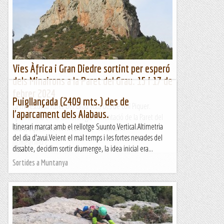
Vies Àfrica i Gran Diedre sortint per esperó
dels Minairons a la Paret del Grau. 15 i 17 de
febrer 2024
Puigllançada (2409 mts.) des de
La majestuosa Paret del Grau vista des de coll Piquer.
l'aparcament dels Alabaus.
Aprofitant la bona climatologia i orientació de la Paret del
Itinerari marcat amb el rellotge Suunto Vertical.Altimetria
Grau, aquest febrer hi tornem; hi tenim...
del dia d'avui.Veient el mal temps i les fortes nevades del
Jaumegrimp 2
dissabte, decidim sortir diumenge, la idea inicial era...
Sortides a Muntanya