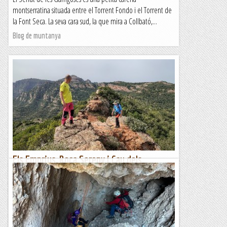
montserratina situada entre el Torrent Fondo i el Torrent de
la Font Seca. La seva cara sud, la que mira a Collbató,...
Blog de muntanya
Els Emprius, Roca Sereny i Cau dels
Emboscats
Hem fet un gran recorregut circular per la zona dels Emprius,
a Sant Llorenç de Munt, amb diversos punts d'interès: la
Font del Llor, el Cau dels Emboscats, la Carena...
Blog de muntanya