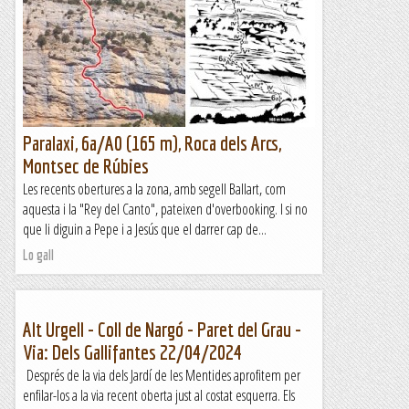
Paralaxi, 6a/A0 (165 m), Roca dels Arcs,
Montsec de Rúbies
Les recents obertures a la zona, amb segell Ballart, com
aquesta i la "Rey del Canto", pateixen d'overbooking. I si no
que li diguin a Pepe i a Jesús que el darrer cap de...
Lo gall
Alt Urgell - Coll de Nargó - Paret del Grau -
Via: Dels Gallifantes 22/04/2024
Després de la via dels Jardí de les Mentides aprofitem per
enfilar-los a la via recent oberta just al costat esquerra. Els