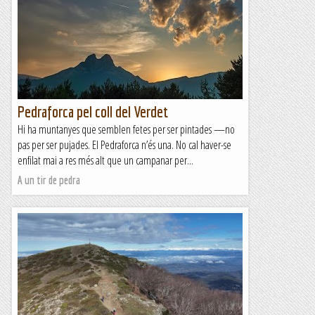
Pedraforca pel coll del Verdet
Hi ha muntanyes que semblen fetes per ser pintades —no
pas per ser pujades. El Pedraforca n’és una. No cal haver-se
enfilat mai a res més alt que un campanar per...
A un tir de pedra