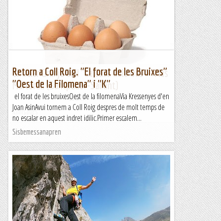
Bosc dels Llorers
&nb...
Kimisades
Retorn a Coll Roig. "El forat de les Bruixes"
Circular Granja Coll "La Casa dels Ous"--Mas
"Oest de la Filomena" i "K"
Martorell (Santpedor-Sallent)
el forat de les bruixesOest de la filomenaVia Kressenyes d'en
&nb...
Joan AsinAvui tornem a Coll Roig despres de molt temps de
Kimisades
no escalar en aquest indret idilic.Primer escalem...
Sisbemessanapren