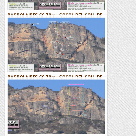
RASBOLAIRES 6C 70m.-SOCOL DEL COLL DE
PORTA-MONTROIG
Bon Any gent , desitgem de tot cor que aquet any que
comencen us sigo ben profitós. Nosaltres us farem un petit
recull dels desitjos que tenim i que n’estem del tot...
Lo gall
RASBOLAIRES 6C 70m.-SOCOL DEL COLL DE
PORTA-MONTROIG
Bon Any gent , desitgem de tot cor que aquet any que
comencen us sigo ben profitós. Nosaltres us farem un petit
recull dels desitjos que tenim i que n’estem del tot...
Lo gall