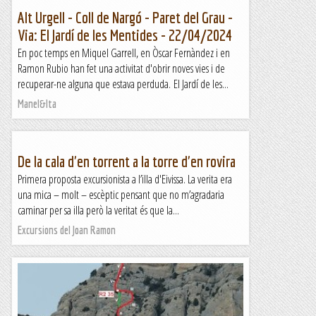
Alt Urgell - Coll de Nargó - Paret del Grau -
Via: El Jardí de les Mentides - 22/04/2024
En poc temps en Miquel Garrell, en Òscar Fernàndez i en
Ramon Rubio han fet una activitat d'obrir noves vies i de
recuperar-ne alguna que estava perduda. El Jardí de les...
Manel&Ita
De la cala d'en torrent a la torre d'en rovira
Primera proposta excursionista a l’illa d'Eivissa. La verita era
una mica – molt – escèptic pensant que no m’agradaria
caminar per sa illa però la veritat és que la...
Excursions del Joan Ramon