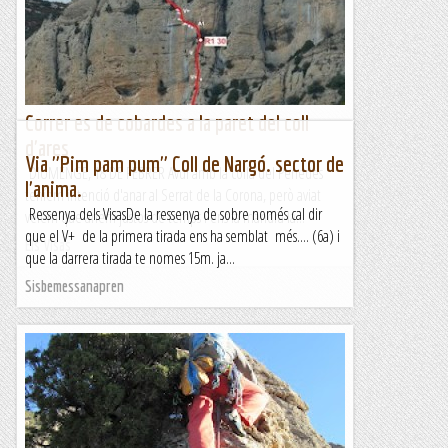
Correr es de cobardes a la paret del coll
d'ares
Via "Pim pam pum" Coll de Nargó. sector de
DIUMENGE, 18 DE FEBRER Avui amb la colla del Penedes
l'anima.
teníem intenció d'anar al Serrat de la Corona, però aviat
Ressenya dels VisasDe la ressenya de sobre només cal dir
veiem que anem justos de temps i ens fa mandra la...
que el V+ de la primera tirada ens ha semblat més.... (6a) i
Els Visas
que la darrera tirada te nomes 15m. ja...
Sisbemessanapren