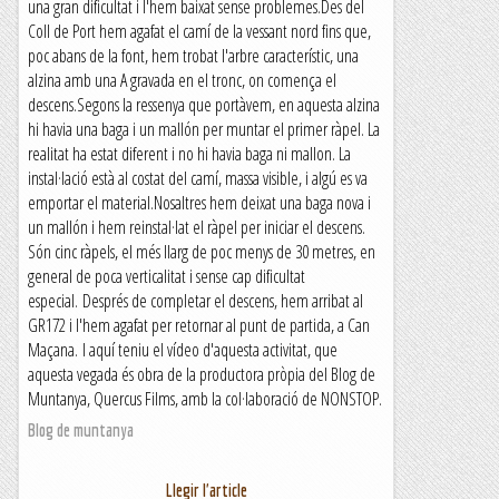
una gran dificultat i l'hem baixat sense problemes.Des del
Coll de Port hem agafat el camí de la vessant nord fins que,
poc abans de la font, hem trobat l'arbre característic, una
alzina amb una A gravada en el tronc, on comença el
descens.Segons la ressenya que portàvem, en aquesta alzina
hi havia una baga i un mallón per muntar el primer ràpel. La
realitat ha estat diferent i no hi havia baga ni mallon. La
instal·lació està al costat del camí, massa visible, i algú es va
emportar el material.Nosaltres hem deixat una baga nova i
un mallón i hem reinstal·lat el ràpel per iniciar el descens.
Són cinc ràpels, el més llarg de poc menys de 30 metres, en
general de poca verticalitat i sense cap dificultat
especial. Després de completar el descens, hem arribat al
GR172 i l'hem agafat per retornar al punt de partida, a Can
Maçana. I aquí teniu el vídeo d'aquesta activitat, que
aquesta vegada és obra de la productora pròpia del Blog de
Muntanya, Quercus Films, amb la col·laboració de NONSTOP.
Blog de muntanya
Llegir l'article