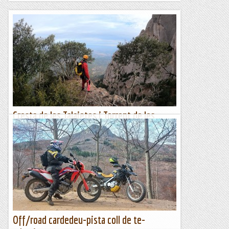
Cresta de les Talaietes i Torrent de les
Talaies
Al llarg de tants anys voltant per la muntanya, hem
recorregut les més clàssiques i conegudes canals de
Montserrat. També els camins equipats i vies ferrades,...
Blog de muntanya
Off/road cardedeu-pista coll de te-