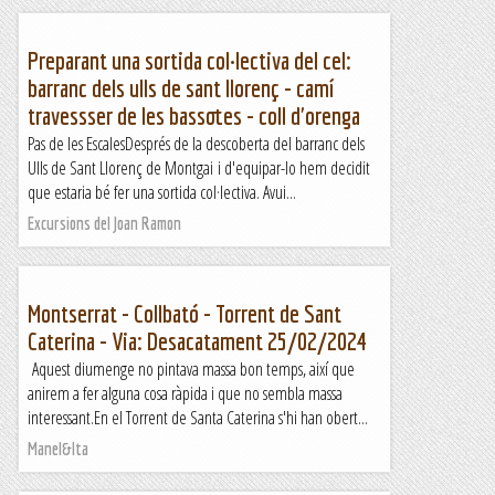
Preparant una sortida col·lectiva del cel:
barranc dels ulls de sant llorenç - camí
travessser de les bassotes - coll d'orenga
Pas de les EscalesDesprés de la descoberta del barranc dels
Ulls de Sant Llorenç de Montgai i d'equipar-lo hem decidit
que estaria bé fer una sortida col·lectiva. Avui...
Excursions del Joan Ramon
Montserrat - Collbató - Torrent de Sant
Caterina - Via: Desacatament 25/02/2024
Aquest diumenge no pintava massa bon temps, així que
anirem a fer alguna cosa ràpida i que no sembla massa
interessant.En el Torrent de Santa Caterina s'hi han obert...
Manel&Ita