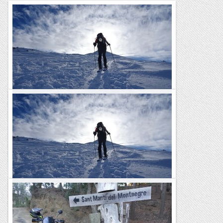
Esquí de muntanya al Coll de Pimorent
Encetem temporada de foques a l'entorn del Coll de
Pimorent. Dissabte, a la Mina (11 km, 800+, S2) i diumenge,
al Pedrons (8 km, 820+, S2) . Prou tolerable aquest últim,...
Passamuntanyes
Esquí de muntanya al Coll de Pimorent
Encetem temporada de foques a l'entorn del Coll de
Pimorent. Dissabte, a la Mina (11 km, 800+, S2) i diumenge,