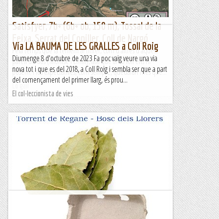
Satisfyer, 7b+ (6b+ ob, 150 m), Tossal de la
Feixa, Serrat del Coniller, Coll de Nargó
Via LA BAUMA DE LES GRALLES a Coll Roig
Feia temps que la teníem al tinter, com d'altres d'aquest
Diumenge 8 d'octubre de 2023 Fa poc vaig veure una via
parell de dos (Montse i Emili), així que amb Ioli ens hi
nova tot i que es del 2018, a Coll Roig i sembla ser que a part
posem. I les expectatives, com sempre, quedaran més que...
del començament del primer llarg, és prou...
Lo gall
El col·leccionista de vies
Olesa de Montserrat , Torrent de Reganés-