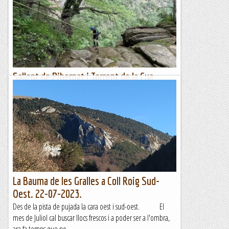
cim amb el grup de caminadors del GR. És una activitat que
fem cada any al final de temporada i que...
Blog de muntanya
Sallent de Pibernat i Torrent de la Cua
d'Euga
Doble jornada barranquista amb el descens de dos barrancs a
la Garrotxa, concretament a la Vall d'en Bas. Són dos barrancs
relativament curts però intensos,...
Blog de muntanya
La Bauma de les Gralles a Coll Roig Sud-
Oest. 22-07-2023.
Des de la pista de pujada la cara oest i sud-oest. El
mes de Juliol cal buscar llocs frescos i a poder ser a l'ombra,