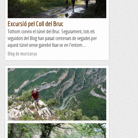
Excursió pel Coll del Bruc
Tothom coneix el túnel del Bruc. Segurament, tots els
seguidors del Blog han passat centenars de vegades per
aquest túnel sense gairebé fixar-se en l'entorn....
Blog de muntanya
Roca Regina, pel Torrent del Bosc
Aquest cap de setmana tenim programada l'ascensió a un