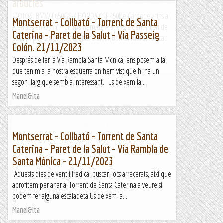
arbucies
MOTOS: BMW F650GS / HONDA CRF 450De Cardedeu fins a
Montserrat - Collbató - Torrent de Santa
Arbucies en OFF (l´ultima tram de Arbucies a Sant Hilari de
Caterina - Paret de la Salut - Via Passeig
Sacalm per carretera per anar a dinar)Bonica ruta sense cap
Colón. 21/11/2023
mena...
Després de fer la Via Rambla Santa Mònica, ens posem a la
El món de la ferrata i la escalada
que tenim a la nostra esquerra on hem vist que hi ha un
segon llarg que sembla interessant. Us deixem la...
Manel&Ita
Montserrat - Collbató - Torrent de Santa
Caterina - Paret de la Salut - Via Rambla de
Santa Mònica - 21/11/2023
Aquests dies de vent i fred cal buscar llocs arrecerats, així que
aprofitem per anar al Torrent de Santa Caterina a veure si
podem fer alguna escaladeta.Us deixem la...
Manel&Ita