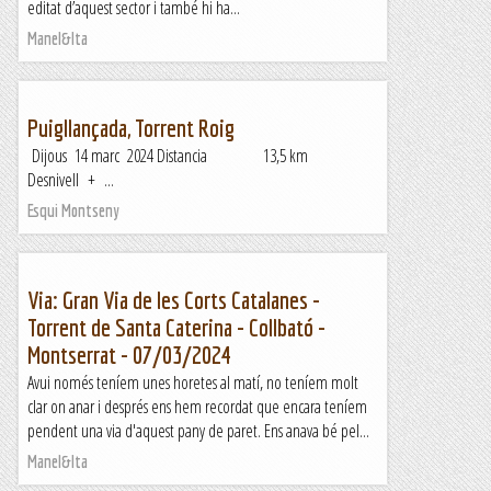
editat d’aquest sector i també hi ha...
Manel&Ita
Puigllançada, Torrent Roig
Dijous 14 marc 2024 Distancia 13,5 km
Desnivell + ...
Esqui Montseny
Via: Gran Via de les Corts Catalanes -
Torrent de Santa Caterina - Collbató -
Montserrat - 07/03/2024
Avui només teníem unes horetes al matí, no teníem molt
clar on anar i després ens hem recordat que encara teníem
pendent una via d'aquest pany de paret. Ens anava bé pel...
Manel&Ita