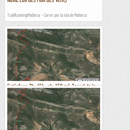
TrailRunningMallorca – Correr por la isla de Mallorca
Satisfyer, 7b+ (6b+ ob, 150 m), Tossal de la
Feixa, Serrat del Coniller, Coll de Nargó
Feia temps que la teníem al tinter, com d'altres d'aquest
parell de dos (Montse i Emili), així que amb Ioli ens hi
posem. I les expectatives, com sempre, quedaran més que...
Lo gall