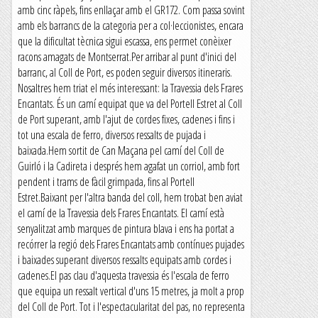
amb cinc ràpels, fins enllaçar amb el GR172. Com passa sovint
amb els barrancs de la categoria per a col·leccionistes, encara
que la dificultat tècnica sigui escassa, ens permet conèixer
racons amagats de Montserrat.Per arribar al punt d'inici del
barranc, al Coll de Port, es poden seguir diversos itineraris.
Nosaltres hem triat el més interessant: la Travessia dels Frares
Encantats. És un camí equipat que va del Portell Estret al Coll
de Port superant, amb l'ajut de cordes fixes, cadenes i fins i
tot una escala de ferro, diversos ressalts de pujada i
baixada.Hem sortit de Can Maçana pel camí del Coll de
Guirló i la Cadireta i després hem agafat un corriol, amb fort
pendent i trams de fàcil grimpada, fins al Portell
Estret.Baixant per l'altra banda del coll, hem trobat ben aviat
el camí de la Travessia dels Frares Encantats. El camí està
senyalitzat amb marques de pintura blava i ens ha portat a
recórrer la regió dels Frares Encantats amb contínues pujades
i baixades superant diversos ressalts equipats amb cordes i
cadenes.El pas clau d'aquesta travessia és l'escala de ferro
que equipa un ressalt vertical d'uns 15 metres, ja molt a prop
del Coll de Port. Tot i l'espectacularitat del pas, no representa