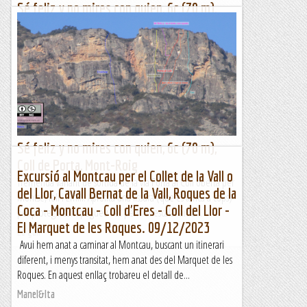
Sé feliz y no mires con quien, 6c (70 m),
Coll de Porta, Mont-Roig
Tremenda variant de sortida de la via Porta al Coll oberta per
Montse, Ioli i Emili. Aprofita una fissura (que es tanca a cops)
per protegir com pugueu i et permet escalar amb...
Lo gall
Sé feliz y no mires con quien, 6c (70 m),
Coll de Porta, Mont-Roig
Excursió al Montcau per el Collet de la Vall o
Tremenda variant de sortida de la via Porta al Coll oberta per
del Llor, Cavall Bernat de la Vall, Roques de la
Montse, Ioli i Emili. Aprofita una fissura (que es tanca a cops)
Coca - Montcau - Coll d'Eres - Coll del Llor -
per protegir com pugueu i et permet escalar amb...
El Marquet de les Roques. 09/12/2023
Lo gall
Avui hem anat a caminar al Montcau, buscant un itinerari
diferent, i menys transitat, hem anat des del Marquet de les
Roques. En aquest enllaç trobareu el detall de...
Manel&Ita