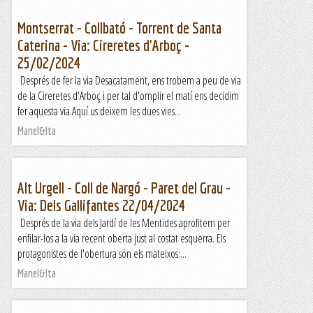
Montserrat - Collbató - Torrent de Santa
Caterina - Via: Cireretes d'Arboç -
25/02/2024
Després de fer la via Desacatament, ens trobem a peu de via
de la Cireretes d'Arboç i per tal d'omplir el matí ens decidim
fer aquesta via.Aquí us deixem les dues vies...
Manel&Ita
Alt Urgell - Coll de Nargó - Paret del Grau -
Via: Dels Gallifantes 22/04/2024
Després de la via dels Jardí de les Mentides aprofitem per
enfilar-los a la via recent oberta just al costat esquerra. Els
protagonistes de l'obertura són els mateixos:...
Manel&Ita