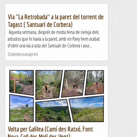
Via "La Retrobada" a la paret del torrent de
Tagast ( Santuari de Corbera)
Aquesta setmana, després de molta feina de neteja dels
arbustos que hi havia a la paret, amb en Pany hem acabat
d'obrir una via a sota del Santuari de Corbera i avui...
Sisbemessanapren
Volta per Galilea (Camí des Ratxó, Font
Nova, Coll des Molí des Vent)