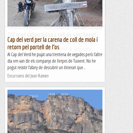
al Pedrons (8 km, 820+, S2) . Prou tolerable aquest últim,...
Pass@muntanyes
Off road vallgorguina a coll de sant benet
Cap del verd per la carena de coll de mola i
MOTOS: BMW F 650 GS /HOND HRF 450 /YAMAHA T700
retorn pel portell de l’os
TENEREPreciosa ruta circular fàcil sortint de Vallgoruina i
Al Cap del Verd he pujat una trentena de vegades però l’altre
trepitjant del MONTNEGRE !!!Sortim de Vallgorguina, i més...
dia em van dir els companys de Xerpes de Tuixent. No he
El món de la ferrata i la escalada
pogut resistir l’afany de descubrir un itinerari que...
Excursions del Joan Ramon