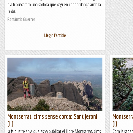
dia li buscarem una sortida que vagi en condordança amb la
resta.
Romàntic Guerrer
Llegir l'article
Montserrat, cims sense corda: Sant Jeroni
Montserra
(II)
(I)
Ja fa quatre anys que es va publicar el llibre Montserrat, cims
Com ja saben 