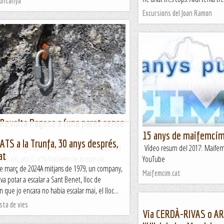
Muntanya
Excursions del Joan Ramon
 Revolta Pagesa a (una paret sense
15 anys de maifemci
ATS a la Trunfa, 30 anys després,
ert la trilogia de vies que volia obrir en aquesta
Vídeo resum del 2017: Maife
at
om on, ara sí, n'hi haurem de buscar un.
YouTube
e març de 2024A mitjans de 1979, un company,
 A Contracorrent i de l'Esperó de St....
Maifemcim.cat
va potar a escalar a Sant Benet, lloc de
errer
 que jo encara no habia escalar mai, el lloc...
ista de vies
Via CERDÀ-RIVAS o A