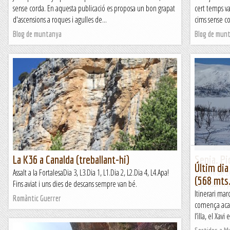
sense corda. En aquesta publicació es proposa un bon grapat
cert temps va
d'ascensions a roques i agulles de...
cims sense cor
Blog de muntanya
Blog de mun
La K36 a Canalda (treballant-hi)
Senja. Pi
Últim dia
Assalt a la FortalesaDia 3, L3.Dia 1, L1.Dia 2, L2.Dia 4, L4.Apa!
5 d’abril de 
(568 mts
Fins aviat i uns dies de descans sempre van bé.
Kaperdalen pe
Itinerari mar
me en un punt
Romàntic Guerrer
comença acaba
Cecmo alpí
l’illa, el Xav