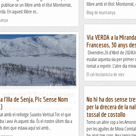
llibre amb el títol: Montserrat, 
 publicar-se un llibre amb el títol Montserrat,
da. En aquest llibre es...
Blog de muntanya
tanya
Via VERDA a la Miranda
Francesos, 30 anys de
Divendres 26 d'Abril de 2024U
escalar aquesta via per primer 
tornat a repetir. L'atre dia mira
El col·leccionista de vies
c sense nom (530 m) a Kaperdalen
 a l'Illa de Senja, Pic Sense Nom
No hi ha dos sense tre
2024 IntroduccióEl primer dia que vaig recórrer la
.)
per la drecera de la n
r anar al Istinden, no vaig poder evitar aturar-
tossal de costollo
cat amb el rellotge Suunto Vertical.Tot el que
 concret de la carretera per...
 i avui és aquest dia. És el nostre últim dia a
Torno un altre cop a les Amoros
i els dies que estava aquí sol amb...
per les agulles de Mora Comtal
he anat tres cops. Avui tenia tre