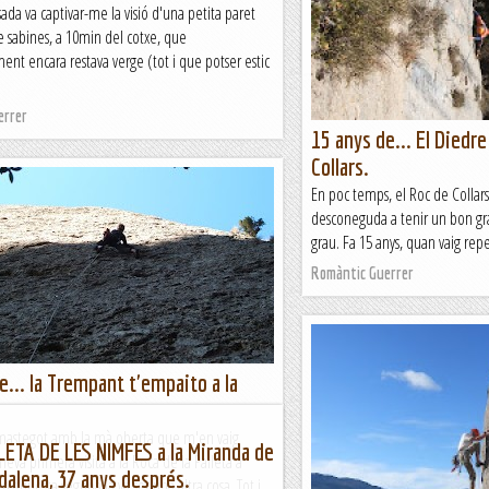
sada va captivar-me la visió d'una petita paret
meva informació del lloc era mo
e sabines, a 10min del cotxe, que
Romàntic Guerrer
ent encara restava verge (tot i que potser estic
errer
15 anys de... El Diedre
Collars.
En poc temps, el Roc de Collars
desconeguda a tenir un bon gra
grau. Fa 15 anys, quan vaig repe
Romàntic Guerrer
e... la Trempant t'empaito a la
mastegot amb la mà oberta que m'en vaig
ETA DE LES NIMFES a la Miranda de
eva primera visita a la Roca de la Palleta a
alena, 37 anys després.
n aquesta segona ja va ser una altra cosa. Tot i