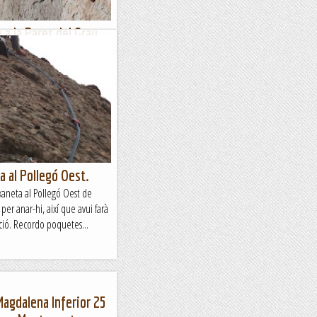
 a la Paret del Grau.
Paret del Grau de Coll de
 vies equipades que
uesta i aquesta altra) et
a al Pollegó Oest.
xaneta al Pollegó Oest de
per anar-hi, així que avui farà
ició. Recordo poquetes...
Magdalena Inferior 25