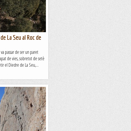
ooolt minsa, així que va...
 de La Seu al Roc de
 va passar de ser un paret
pat de vies, sobretot de setè
tir el Diedre de La Seu,...