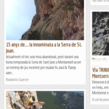
Sortides a 
15 anys de... la Innominata a la Serra de St.
Joan.
Actualment el tinc una mica abandonat, però durant una
Nova via.
bona temporada la Serra de Sant Joan a Montanisell va ser
nom).
un terreny de joc excelent per escalar-hi, avui fa 15anys
Via TRINX
Fet. Ja he ob
vam...
Montserr
paret sense n
Romàntic Guerrer
Dimecres 6 d
Després de la
en Feliu, em 
Romàntic Gu
Montserrat en
El col·leccion