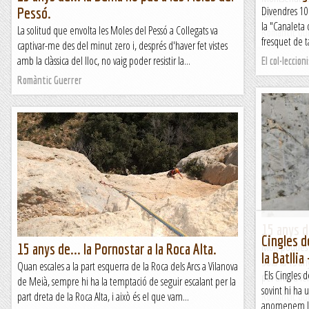
Divendres 10
Pessó.
fer...
la "Canaleta 
La solitud que envolta les Moles del Pessó a Collegats va
Romàntic Gu
fresquet de t
captivar-me des del minut zero i, després d'haver fet vistes
amb la clàssica del lloc, no vaig poder resistir la...
El col·leccion
Romàntic Guerrer
15 anys de
Cingles d
Molt poques v
15 anys de... la Pornostar a la Roca Alta.
la Batlli
Solà fa 15 a
Quan escales a la part esquerra de la Roca dels Arcs a Vilanova
Els Cingles 
per anar a fe
de Meià, sempre hi ha la temptació de seguir escalant per la
sovint hi ha 
part dreta de la Roca Alta, i això és el que vam...
Romàntic Gu
anomenem la P