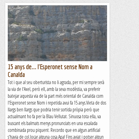
15 anys de... l'Esperonet sense Nom a
Canalda
Tot i que al seu oberturista no li agrada, per mi sempre serà
la via de l'Axel, però ell, amb la seva modèstia, va preferir
batejar aquesta via de la part més oriental de Canalda com
l'Esperonet sense Nom i repetida avui fa 15 anys.Vieta de dos
llargs ben llargs que podria tenir sortida pròpia però que
actualmant ho fa per la Blau Vellutat. Sinuosa tota ella, va
buscant els balmats menys pronunciats en una escalada
combinada prou piquent. Recordo que en algun artificial
s'havia de col.locar alguna cosa.Apa! Fins aviat i potser algun