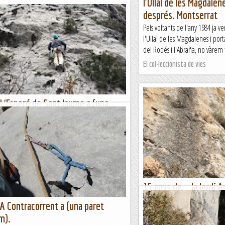
l'Ullal de les Magdalene
després. Montserrat
Pels voltants de l'any 1984 ja v
l'Ullal de les Magdalenes i por
del Rodés i l'Abraña, no vàrem t
El col·leccionista de vies
 L'Esperó de Sant Jaume a (una
nse nom).
ir la primera via en aquesta paret que encara
'obro la segona amb unes característiques molt
 de roca i flotants a dojo, i les...
errer
15 anys de... la Jordi 
l'Ós.
 A Contracorrent a (una paret
Quan vaig començar a escalar, ja
m).
paret de bones dimensins al co