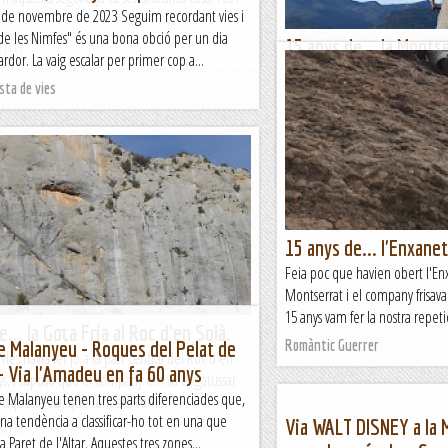
 de novembre de 2023 Seguim recordant vies i
de les Nimfes" és una bona obció per un dia
15 anys de... la Montse
errer
ardor. La vaig escalar per primer cop a...
A la part més occidental de la 
ista de vies
Nargó hi ha tot un regitzell de
combinades entre elles (com aq
deixen la...
Romàntic Guerrer
15 anys de... l'Enxanet
Feia poc que havien obert l'En
Montserrat i el company frisava 
15 anys vam fer la nostra repet
... la Gota Fria al Roc d'en Solà.
e Malanyeu - Roques del Pelat de
Romàntic Guerrer
ies havia fet jo a la part central del Roc d'en
a - Via l'Amadeu en fa 60 anys
nys, i suposo que el company em va engatussar
de Malanyeu tenen tres parts diferenciades que,
r aquesta via, que tant ara com...
una tendència a classificar-ho tot en una que
Via WALT DISNEY a la 
errer
aret de l'Altar. Aquestes tres zones...