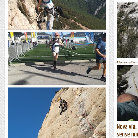
15 anys de... la Niltina al Cap del Ras.
Crec recordar que feia relativament poc que havien obert la
Niltina a Àger quan vam veure la ressenya, tot i així encara
vam tardar un any en anar-la a repetir. Així que,...
Nova via.
Romàntic Guerrer
paret se
Després d'obr
no té nom, n
similars: ponts
30 anys al Farell són molts anys!
30ª Cursa de Muntanya del Farell 12,2 km. 1-16-13 6-16 x km.
Romàntic Gu
279 metres de desnivell positiu 191 de 268 classificats, 9è de
18 classificats a M6 De nou estic al Farell, i...
Fragments de camins i curses
Nova via.
sense no