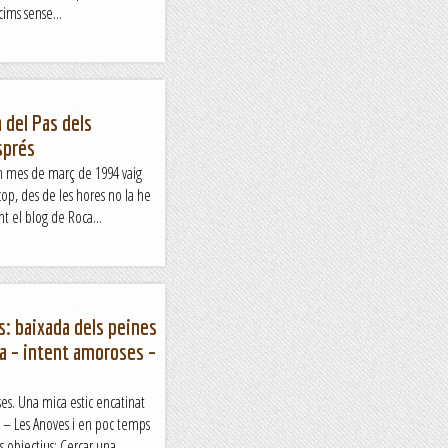
cims sense...
 del Pas dels
sprés
n mes de març de 1994 vaig
cop, des de les hores no la he
nt el blog de Roca...
s: baixada dels peines
ala – intent amoroses –
es. Una mica estic encatinat
 – Les Anoves i en poc temps
s objectius: Cercar una...