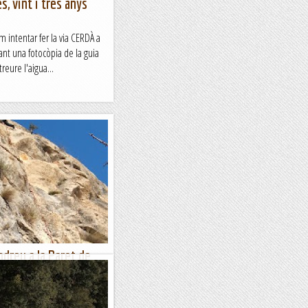
s, vint i tres anys
em intentar fer la via CERDÀ a
tant una fotocòpia de la guia
reure l'aigua...
Andreu a la Paret de
 vaig sentir a parlar d'una
stat de Camarasa però la