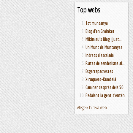
Top webs
Tot muntanya
Blog d'en Groinket
Mikimiau's Blog | Just...
Un Munt de Muntanyes
Indrets d'escalada
Rutes de senderisme al...
Esgarrapacrestes
Xiruquero-Kumbaià
Caminar després dels 50
Pedalant la gent s'entén
Afegeix la teva web