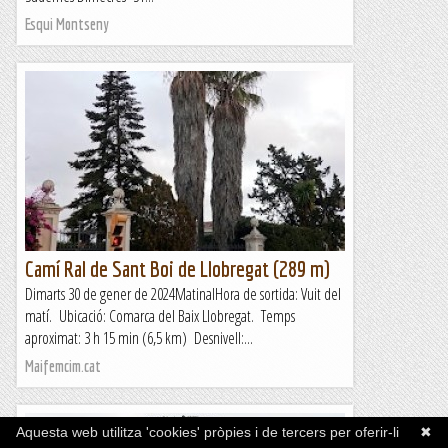
Esqui Montseny
Camí Ral de Sant Boi de Llobregat (289 m)
Dimarts 30 de gener de 2024MatinalHora de sortida: Vuit del
matí. Ubicació: Comarca del Baix Llobregat. Temps
aproximat: 3 h 15 min (6,5 km) Desnivell:...
Maifemcim.cat
Aquesta web utilitza 'cookies' pròpies i de tercers per oferir-li
✖