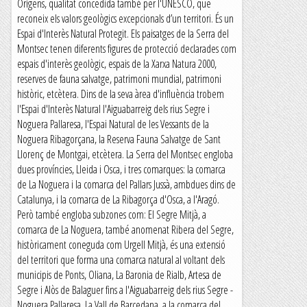
Orígens, qualitat concedida també per l'UNESCO, que
reconeix els valors geològics excepcionals d’un territori. És un
Espai d'Interès Natural Protegit. Els paisatges de la Serra del
Montsec tenen diferents figures de protecció declarades com
espais d'interès geològic, espais de la Xarxa Natura 2000,
reserves de fauna salvatge, patrimoni mundial, patrimoni
històric, etcètera. Dins de la seva àrea d'influència trobem
l'Espai d'Interès Natural l'Aiguabarreig dels rius Segre i
Noguera Pallaresa, l'Espai Natural de les Vessants de la
Noguera Ribagorçana, la Reserva Fauna Salvatge de Sant
Llorenç de Montgai, etcètera. La Serra del Montsec engloba
dues províncies, Lleida i Osca, i tres comarques: la comarca
de La Noguera i la comarca del Pallars Jussà, ambdues dins de
Catalunya, i la comarca de La Ribagorça d'Osca, a l'Aragó.
Però també engloba subzones com: El Segre Mitjà, a
comarca de La Noguera, també anomenat Ribera del Segre,
històricament coneguda com Urgell Mitjà, és una extensió
del territori que forma una comarca natural al voltant dels
municipis de Ponts, Oliana, La Baronia de Rialb, Artesa de
Segre i Alòs de Balaguer fins a l'Aiguabarreig dels rius Segre -
Noguera Pallaresa. La Vall de Barcedana, a la comarca del