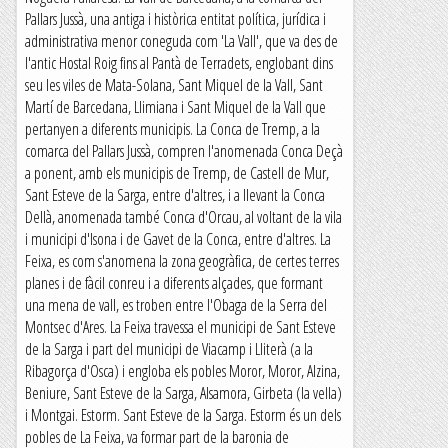
Pallars Jussà, una antiga i històrica entitat política, jurídica i
administrativa menor coneguda com 'La Vall', que va des de
l'antic Hostal Roig fins al Pantà de Terradets, englobant dins
seu les viles de Mata-Solana, Sant Miquel de la Vall, Sant
Martí de Barcedana, Llimiana i Sant Miquel de la Vall que
pertanyen a diferents municipis. La Conca de Tremp, a la
comarca del Pallars Jussà, compren l'anomenada Conca Deçà
a ponent, amb els municipis de Tremp, de Castell de Mur,
Sant Esteve de la Sarga, entre d'altres, i a llevant la Conca
Dellà, anomenada també Conca d'Orcau, al voltant de la vila
i municipi d'Isona i de Gavet de la Conca, entre d'altres. La
Feixa, es com s'anomena la zona geogràfica, de certes terres
planes i de fàcil conreu i a diferents alçades, que formant
una mena de vall, es troben entre l'Obaga de la Serra del
Montsec d'Ares. La Feixa travessa el municipi de Sant Esteve
de la Sarga i part del municipi de Viacamp i Lliterà (a la
Ribagorça d'Osca) i engloba els pobles Moror, Moror, Alzina,
Beniure, Sant Esteve de la Sarga, Alsamora, Girbeta (la vella)
i Montgai. Estorm. Sant Esteve de la Sarga. Estorm és un dels
pobles de La Feixa, va formar part de la baronia de