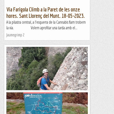
Via Farigola Climb a la Paret de les onze
hores. Sant Llorenç del Munt. 18-05-2023.
A la pilastra central, a l'esquerra de la Cannabis flam trobem
la via. Volem aprofitar una tarda amb el...
Jaumegrimp 2
Aresta del Violí a la Miranda de Sant Benet.
Molt guapa via en el seu grau, amb una pedra de primera
divisió i un traçat súper xulo. Fins l'any 2013 es trobava