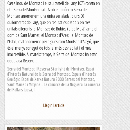
Castellnou de Montsec i el seu castell de l'any 1075 consta en
el... SerradelMontsec.cat - Amb el topònim Serra del
Montsec anomenem una única serralada, d'uns 50
quilòmetres de llarg, que en realitat es divideix en tres
unitats diferents: el Montsec de Rúbies (o de Meià) amb el
dom de Sant Mamet; el Montsec d'Ares; i el Montsec de
l'Estall, mal anomenat per alguns com Montsec d'Aragó, que
és el menys conegut de tots, el més deshabitat i el més
inaccessible. Al mateix temps, la Serra del Montsec ha estat
declarada Reserva...
Serra del Montsec | Reserva Starlight del Montsec, Espai
d'Interès Natural de la Serra del Montsec, Espais d'Interès
Geològic, Espai de Xarxa Natura 2000 Serres del Montsec,
Sant Mamet i Mitjana... La comarca de La Noguera, la comarca
del Pallars Jussà, l
Llegir l'article