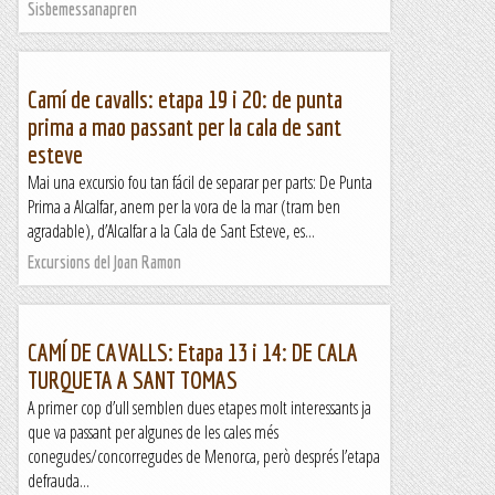
Sisbemessanapren
Camí de cavalls: etapa 19 i 20: de punta
prima a mao passant per la cala de sant
esteve
Mai una excursio fou tan fácil de separar per parts: De Punta
Prima a Alcalfar, anem per la vora de la mar (tram ben
agradable), d’Alcalfar a la Cala de Sant Esteve, es...
Excursions del Joan Ramon
CAMÍ DE CAVALLS: Etapa 13 i 14: DE CALA
TURQUETA A SANT TOMAS
A primer cop d’ull semblen dues etapes molt interessants ja
que va passant per algunes de les cales més
conegudes/concorregudes de Menorca, però després l’etapa
defrauda...