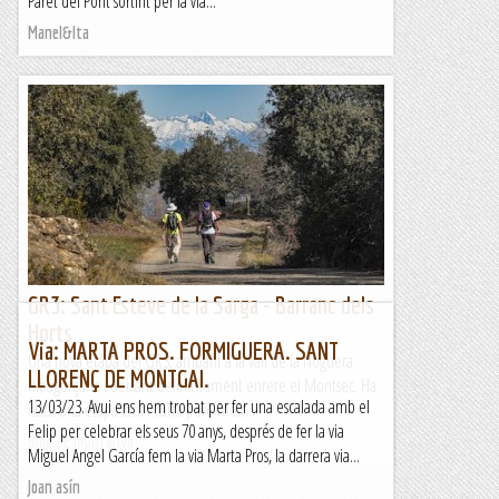
Paret del Pont sortint per la via...
Manel&Ita
GR3: Sant Esteve de la Sarga - Barranc dels
Horts
Via: MARTA PROS. FORMIGUERA. SANT
Una nova etapa del GR3, arribant a la vall de la Noguera
LLORENÇ DE MONTGAI.
Ribagorçana i deixant definitivament enrere el Montsec. Ha
13/03/23. Avui ens hem trobat per fer una escalada amb el
estat una etapa fàcil i curta però molt...
Felip per celebrar els seus 70 anys, després de fer la via
Blog de muntanya
Miguel Angel García fem la via Marta Pros, la darrera via...
Joan asín