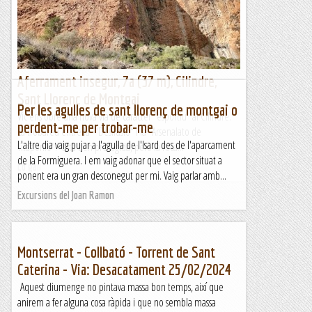
Titaponio". Està ben protegida, però la roca...
Lo gall
Aferrament insegur, 7a (37 m), Cilindre,
Sant Llorenç de Montgai
Per les agulles de sant llorenç de montgai o
Vic ens obre una nova via de caràcter "esportiu" al Cilindre.
perdent-me per trobar-me
La trobareu entre la "Desilusió" i la "Arsenalato de
L'altre dia vaig pujar a l'agulla de l'Isard des de l'aparcament
Titaponio". Està ben protegida, però la roca...
de la Formiguera. I em vaig adonar que el sector situat a
Lo gall
ponent era un gran desconegut per mi. Vaig parlar amb...
Excursions del Joan Ramon
Montserrat - Collbató - Torrent de Sant
Caterina - Via: Desacatament 25/02/2024
Aquest diumenge no pintava massa bon temps, així que
anirem a fer alguna cosa ràpida i que no sembla massa