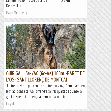
Dimarts 10 abril 2024 Distancia 45,9 km
Desnivell + ...
Esqui Montseny
GUIRIGALL 6a+/A0 (6c-Ae) 160m.-PARET DE
L'OS- SANT LLORENÇ DE MONTGAI
L’altre dia si em punxen no em treuen sang . Com marquen
les tradicions a cal Gall divendres a tres quarts de quinze la
gent desperta i comença a demanar allò típic...
Lo gall