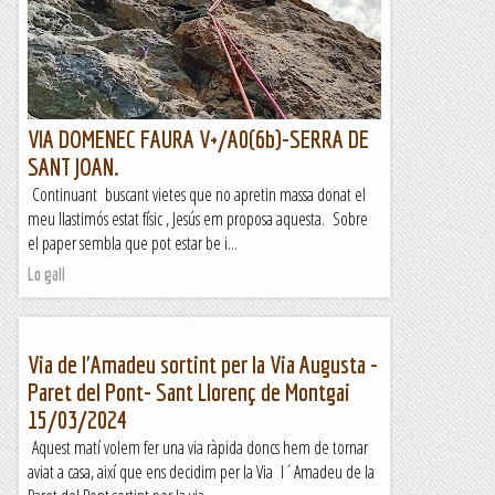
VIA DOMENEC FAURA V+/A0(6b)-SERRA DE
SANT JOAN.
Continuant buscant vietes que no apretin massa donat el
meu llastimós estat físic , Jesús em proposa aquesta. Sobre
el paper sembla que pot estar be i...
Lo gall
Via de l'Amadeu sortint per la Via Augusta -
Paret del Pont- Sant Llorenç de Montgai
15/03/2024
Aquest matí volem fer una via ràpida doncs hem de tornar
aviat a casa, així que ens decidim per la Via l´Amadeu de la