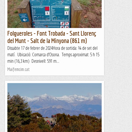
equipada amb parabolts i és considerava una escalada de...
Bloc Empotrat
Folgueroles - Font Trobada - Sant Llorenç
del Munt - Salt de la Minyona (861 m)
Dissabte 17 de febrer de 2024Hora de sortida: ¾ de set del
matí. Ubicació: Comarca d’Osona. Temps aproximat: 5 h 15
min (16,3 km) Desnivell: 591 m...
Maifemcim.cat