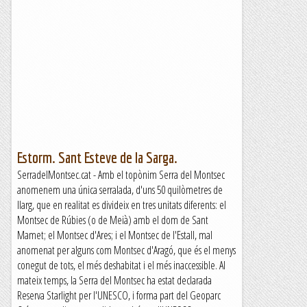
Estorm. Sant Esteve de la Sarga.
SerradelMontsec.cat - Amb el topònim Serra del Montsec
anomenem una única serralada, d'uns 50 quilòmetres de
llarg, que en realitat es divideix en tres unitats diferents: el
Montsec de Rúbies (o de Meià) amb el dom de Sant
Mamet; el Montsec d'Ares; i el Montsec de l'Estall, mal
anomenat per alguns com Montsec d'Aragó, que és el menys
conegut de tots, el més deshabitat i el més inaccessible. Al
mateix temps, la Serra del Montsec ha estat declarada
Reserva Starlight per l'UNESCO, i forma part del Geoparc