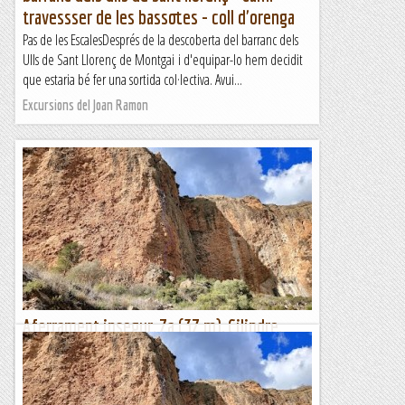
travessser de les bassotes - coll d'orenga
Pas de les EscalesDesprés de la descoberta del barranc dels
Ulls de Sant Llorenç de Montgai i d'equipar-lo hem decidit
que estaria bé fer una sortida col·lectiva. Avui...
Excursions del Joan Ramon
Aferrament insegur, 7a (37 m), Cilindre,
Sant Llorenç de Montgai
Vic ens obre una nova via de caràcter "esportiu" al Cilindre.
La trobareu entre la "Desilusió" i la "Arsenalato de