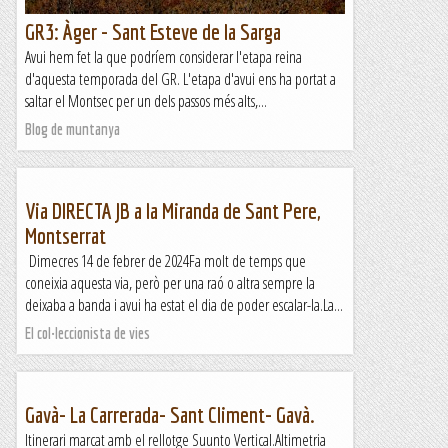
GR3: Àger - Sant Esteve de la Sarga
Avui hem fet la que podríem considerar l'etapa reina
d'aquesta temporada del GR. L'etapa d'avui ens ha portat a
saltar el Montsec per un dels passos més alts,...
Blog de muntanya
Via DIRECTA JB a la Miranda de Sant Pere,
Montserrat
Dimecres 14 de febrer de 2024Fa molt de temps que
coneixia aquesta via, però per una raó o altra sempre la
deixaba a banda i avui ha estat el dia de poder escalar-la.La...
El col·leccionista de vies
Gavà- La Carrerada- Sant Climent- Gavà.
Itinerari marcat amb el rellotge Suunto Vertical.Altimetria