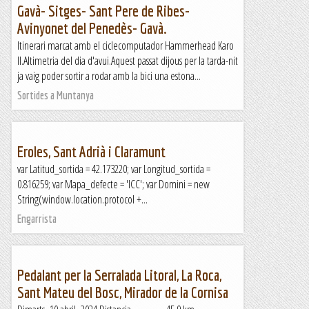
Gavà- Sitges- Sant Pere de Ribes-
Avinyonet del Penedès- Gavà.
Itinerari marcat amb el ciclecomputador Hammerhead Karo
II.Altimetria del dia d'avui.Aquest passat dijous per la tarda-nit
ja vaig poder sortir a rodar amb la bici una estona...
Sortides a Muntanya
Eroles, Sant Adrià i Claramunt
var Latitud_sortida = 42.173220; var Longitud_sortida =
0.816259; var Mapa_defecte = 'ICC'; var Domini = new
String(window.location.protocol +...
Engarrista
Pedalant per la Serralada Litoral, La Roca,
Sant Mateu del Bosc, Mirador de la Cornisa