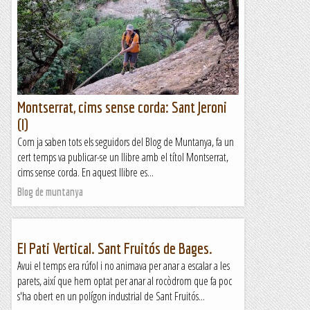
Montserrat, cims sense corda: Sant Jeroni
(I)
Com ja saben tots els seguidors del Blog de Muntanya, fa un
cert temps va publicar-se un llibre amb el títol Montserrat,
cims sense corda. En aquest llibre es...
Blog de muntanya
El Pati Vertical. Sant Fruitós de Bages.
Avui el temps era rúfol i no animava per anar a escalar a les
parets, així que hem optat per anar al rocòdrom que fa poc
s'ha obert en un polígon industrial de Sant Fruitós...