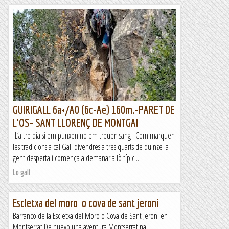
GUIRIGALL 6a+/A0 (6c-Ae) 160m.-PARET DE
L'OS- SANT LLORENÇ DE MONTGAI
L’altre dia si em punxen no em treuen sang . Com marquen
les tradicions a cal Gall divendres a tres quarts de quinze la
gent desperta i comença a demanar allò típic...
Lo gall
Escletxa del moro o cova de sant jeroni
Barranco de la Escletxa del Moro o Cova de Sant Jeroni en
Montserrat De nuevo una aventura Montserratina