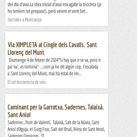
del dia d'avui.La idea inicial d'avui era agafar la bicicleta (ja
ho teníem tot preparat), però veient el vent fort...
Sortides a Muntanya
Via XIMPLETA al Cingle dels Cavalls. Sant
Llorenç del Munt
Diumenge 4 de febrer de 2024"Si hay que ir se va, pero ir
pa' na', es tonteria"..., com ja he dit algún cop, l'escalada
a Sant Llorenç del Munt, mai ha estat de les...
El col·leccionista de vies
Caminant per la Garrotxa, Sadernes, Talaixà,
Sant Aniol
Sadernes , Pont de Valentí, Talaixà, Salt de la Núvia, Sant
Aniol d’Aguja, el Gorg Fosc, Salt del Brull, Riera de Sant Aniol,
Sadernes Dimecres 31...