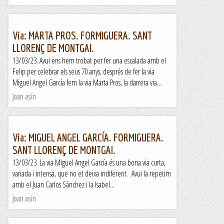
Via: MARTA PROS. FORMIGUERA. SANT
LLORENÇ DE MONTGAI.
13/03/23. Avui ens hem trobat per fer una escalada amb el
Felip per celebrar els seus 70 anys, després de fer la via
Miguel Angel García fem la via Marta Pros, la darrera via...
Joan asín
Via: MIGUEL ANGEL GARCÍA. FORMIGUERA.
SANT LLORENÇ DE MONTGAI.
13/03/23. La via Miguel Angel García és una bona via curta,
variada i intensa, que no et deixa indiferent. Avui la repetim
amb el Juan Carlos Sánchez i la Isabel...
Joan asín