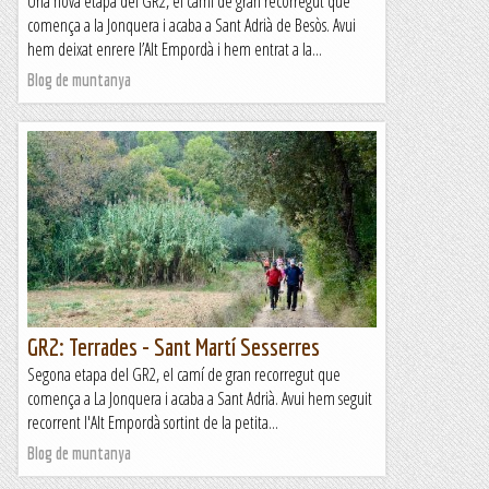
Una nova etapa del GR2, el camí de gran recorregut que
comença a la Jonquera i acaba a Sant Adrià de Besòs. Avui
hem deixat enrere l’Alt Empordà i hem entrat a la...
Blog de muntanya
GR2: Terrades - Sant Martí Sesserres
Segona etapa del GR2, el camí de gran recorregut que
comença a La Jonquera i acaba a Sant Adrià. Avui hem seguit
recorrent l'Alt Empordà sortint de la petita...
Blog de muntanya