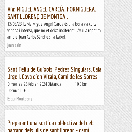
Via: MIGUEL ANGEL GARCÍA. FORMIGUERA.
SANT LLORENÇ DE MONTGAI.
13/03/23. La via Miguel Angel García és una bona via curta,
variada i intensa, que no et deixa indiferent. Avui la repetim
amb el Juan Carlos Sánchez i la Isabel...
Joan asín
Sant Feliu de Guixols, Pedres Singulars, Cala
Urgell, Cova d'en Vitaia, Camí de les Sorres
Dimecres 28 febrer 2024 Distancia 10,3 km
Desnivell + ...
Esqui Montseny
Preparant una sortida col·lectiva del cel:
barranc dels ulls de sant llorenç - camí