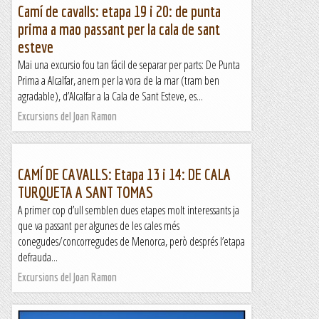
Camí de cavalls: etapa 19 i 20: de punta
prima a mao passant per la cala de sant
esteve
Mai una excursio fou tan fácil de separar per parts: De Punta
Prima a Alcalfar, anem per la vora de la mar (tram ben
agradable), d’Alcalfar a la Cala de Sant Esteve, es...
Excursions del Joan Ramon
CAMÍ DE CAVALLS: Etapa 13 i 14: DE CALA
TURQUETA A SANT TOMAS
A primer cop d’ull semblen dues etapes molt interessants ja
que va passant per algunes de les cales més
conegudes/concorregudes de Menorca, però després l’etapa
defrauda...
Excursions del Joan Ramon