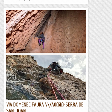
Escletxa del Moro o Cova de Sant Jeroni
L'Escletxa del Moro és un indret singular de Montserat. Es
tracta d'una cavitat dintre d'una gran fisura entre roques, al
peu de la Paret de l'Aeri. Tot i que...
Blog de muntanya
VIA DOMENEC FAURA V+/A0(6b)-SERRA DE
SANT JOAN.