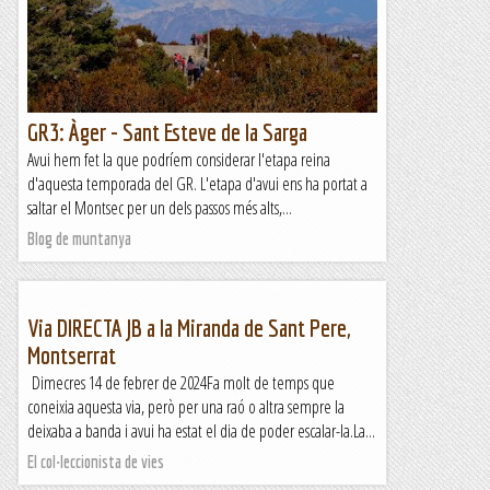
GR3: Àger - Sant Esteve de la Sarga
Avui hem fet la que podríem considerar l'etapa reina
d'aquesta temporada del GR. L'etapa d'avui ens ha portat a
saltar el Montsec per un dels passos més alts,...
Blog de muntanya
Via DIRECTA JB a la Miranda de Sant Pere,
Montserrat
Dimecres 14 de febrer de 2024Fa molt de temps que
coneixia aquesta via, però per una raó o altra sempre la
deixaba a banda i avui ha estat el dia de poder escalar-la.La...
El col·leccionista de vies