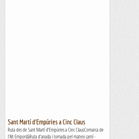
Sant Martí d'Empúries a Cinc Claus
Ruta des de Sant Martí d'Empúries a Cinc ClausComarca de
l'Alt EmpordàRuta d'anada i tornada pel mateix camí -