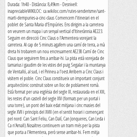
Durada: 1h40 - Distància: 8,49km - Desnivell:
inapreciableWIKILOC: ca.wikiloc.com/rutes-senderisme/sant-
marti-dempuries-a-cinc-claus Comencem l'itinerari en el
poblet de Santa Maria d'Empúries. Ens dirigim a la carretera
on veurem un mapa i un senyal vertical d'Itinerànnia AE223.
Seguim en direcció Cinc Claus o l'Armentera vorejant la
carretera. Al cap de 5 minuts agafem una camí de terra, a mà
dreta hi trobarem un nou encreuament AE238 Camí de Cinc
Claus que seguirem fins a arribar-hi. La pista està vorejada de
tamarius i gaudim de les vistes del puig Segalar i la muntanya
de Ventalló, al sud, i el Pirineu a l'oest.Arribem a Cinc Claus i
visitem el poble. Cinc Claus constitueix un important conjunt
arquitectònic construït sobre un lloc de poblament romà.
Està format per una església del segle IX, restaurada en el XIII,
les restes d'un castell del segle XIV (formats per un portal i
una torre), un pont del baix edat mitjana i cinc masies del
segle XVII i principis del XVIII (en el sentit horari i començant
pel nord: Can Sant Feliu, Can Dalí, Can Jonqueres, Can Leda i
Ca n'Arnall).Nosaltres continuem un tram més per la pista
que porta a l'Armentera, però sense arribar-hi. Fem mitja