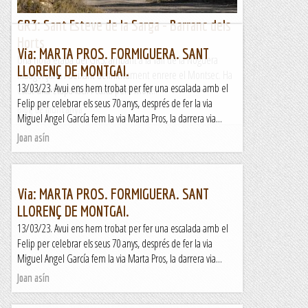
GR3: Sant Esteve de la Sarga - Barranc dels
Horts
Via: MARTA PROS. FORMIGUERA. SANT
Una nova etapa del GR3, arribant a la vall de la Noguera
LLORENÇ DE MONTGAI.
Ribagorçana i deixant definitivament enrere el Montsec. Ha
13/03/23. Avui ens hem trobat per fer una escalada amb el
estat una etapa fàcil i curta però molt...
Felip per celebrar els seus 70 anys, després de fer la via
Blog de muntanya
Miguel Angel García fem la via Marta Pros, la darrera via...
Joan asín
Via: MARTA PROS. FORMIGUERA. SANT
LLORENÇ DE MONTGAI.
13/03/23. Avui ens hem trobat per fer una escalada amb el
Felip per celebrar els seus 70 anys, després de fer la via
Miguel Angel García fem la via Marta Pros, la darrera via...
Joan asín