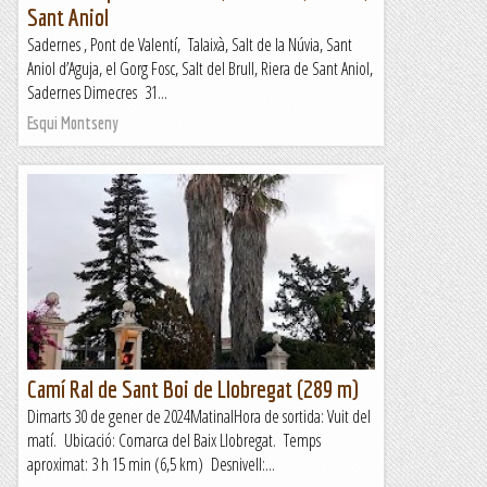
Sant Aniol
Sadernes , Pont de Valentí, Talaixà, Salt de la Núvia, Sant
Aniol d’Aguja, el Gorg Fosc, Salt del Brull, Riera de Sant Aniol,
Sadernes Dimecres 31...
Esqui Montseny
Camí Ral de Sant Boi de Llobregat (289 m)
Dimarts 30 de gener de 2024MatinalHora de sortida: Vuit del
matí. Ubicació: Comarca del Baix Llobregat. Temps
aproximat: 3 h 15 min (6,5 km) Desnivell:...