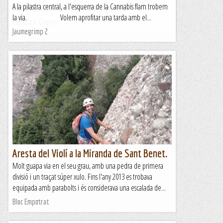
A la pilastra central, a l'esquerra de la Cannabis flam trobem
similars: ponts de roca i flotants a dojo, i les...
la via. Volem aprofitar una tarda amb el...
Romàntic Guerrer
Jaumegrimp 2
Aresta del Violí a la Miranda de Sant Benet.
Molt guapa via en el seu grau, amb una pedra de primera
divisió i un traçat súper xulo. Fins l'any 2013 es trobava
equipada amb parabolts i és considerava una escalada de...
Bloc Empotrat