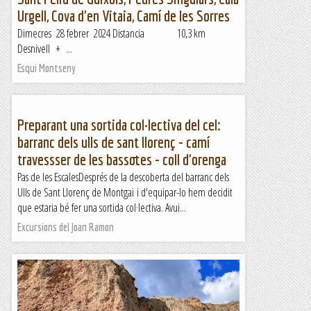
Urgell, Cova d'en Vitaia, Camí de les Sorres
Dimecres 28 febrer 2024 Distancia 10,3 km
Desnivell + ...
Esqui Montseny
Preparant una sortida col·lectiva del cel:
barranc dels ulls de sant llorenç - camí
travessser de les bassotes - coll d'orenga
Pas de les EscalesDesprés de la descoberta del barranc dels
Ulls de Sant Llorenç de Montgai i d'equipar-lo hem decidit
que estaria bé fer una sortida col·lectiva. Avui...
Excursions del Joan Ramon