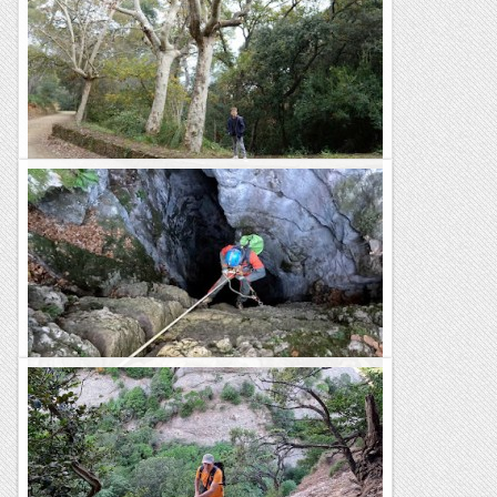
Escursió a Sant Ramon (Montbaig)
El Montbaig o cim de Sant Ramon, és una petita muntanya
de només 292 metres d'altitud, situada al costat de Sant Boi
de Llobregat. Tot i que és una muntanya...
Blog de muntanya
Forat de Sant Ou
El Forat de Sant Ou (o Sant Hou) és una cavitat de poca
complexitat, només dos pous enllaçats, situada a prop del
Santuari de Montgrony. Té una profunditat...
Blog de muntanya