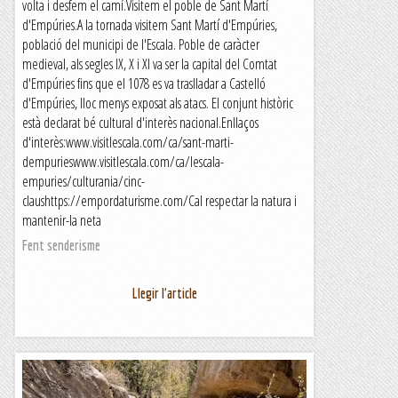
volta i desfem el camí.Visitem el poble de Sant Martí
d'Empúries.A la tornada visitem Sant Martí d'Empúries,
població del municipi de l'Escala. Poble de caràcter
medieval, als segles IX, X i XI va ser la capital del Comtat
d'Empúries fins que el 1078 es va traslladar a Castelló
d'Empúries, lloc menys exposat als atacs. El conjunt històric
està declarat bé cultural d'interès nacional.Enllaços
d'interès:www.visitlescala.com/ca/sant-marti-
dempurieswww.visitlescala.com/ca/lescala-
empuries/culturania/cinc-
claushttps://empordaturisme.com/Cal respectar la natura i
mantenir-la neta
Fent senderisme
Llegir l'article