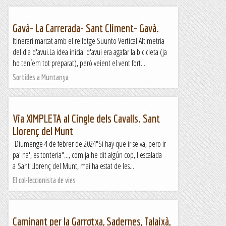
Gavà- La Carrerada- Sant Climent- Gavà.
Itinerari marcat amb el rellotge Suunto Vertical.Altimetria
del dia d'avui.La idea inicial d'avui era agafar la bicicleta (ja
ho teníem tot preparat), però veient el vent fort...
Sortides a Muntanya
Via XIMPLETA al Cingle dels Cavalls. Sant
Llorenç del Munt
Diumenge 4 de febrer de 2024"Si hay que ir se va, pero ir
pa' na', es tonteria"..., com ja he dit algún cop, l'escalada
a Sant Llorenç del Munt, mai ha estat de les...
El col·leccionista de vies
Caminant per la Garrotxa, Sadernes, Talaixà,