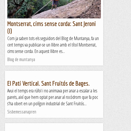
Montserrat, cims sense corda: Sant Jeroni
(I)
Com ja saben tots els seguidors del Blog de Muntanya, fa un
cert temps va publicar-se un llibre amb el títol Montserrat,
cims sense corda. En aquest llibre es...
Blog de muntanya
El Pati Vertical. Sant Fruitós de Bages.
Avui el temps era rúfol i no animava per anar a escalar a les
parets, així que hem optat per anar al rocòdrom que fa poc
s'ha obert en un polígon industrial de Sant Fruitós...
Sisbemessanapren