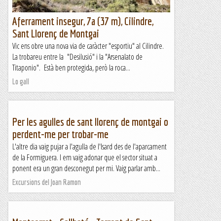
Aferrament insegur, 7a (37 m), Cilindre,
Sant Llorenç de Montgai
Vic ens obre una nova via de caràcter "esportiu" al Cilindre.
La trobareu entre la "Desilusió" i la "Arsenalato de
Titaponio". Està ben protegida, però la roca...
Lo gall
Per les agulles de sant llorenç de montgai o
perdent-me per trobar-me
L'altre dia vaig pujar a l'agulla de l'Isard des de l'aparcament
de la Formiguera. I em vaig adonar que el sector situat a
ponent era un gran desconegut per mi. Vaig parlar amb...
Excursions del Joan Ramon