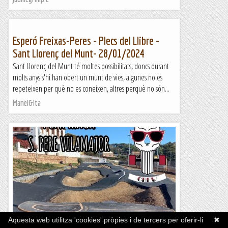
Esperó Freixas-Peres - Plecs del Llibre -
Sant Llorenç del Munt- 28/01/2024
Sant Llorenç del Munt té moltes possibilitats, doncs durant
molts anys s'hi han obert un munt de vies, algunes no es
repeteixen per què no es coneixen, altres perquè no són...
Manel&Ita
Aquesta web utilitza 'cookies' pròpies i de tercers per oferir-li
✖
Pump track a sant pere de vilamajor