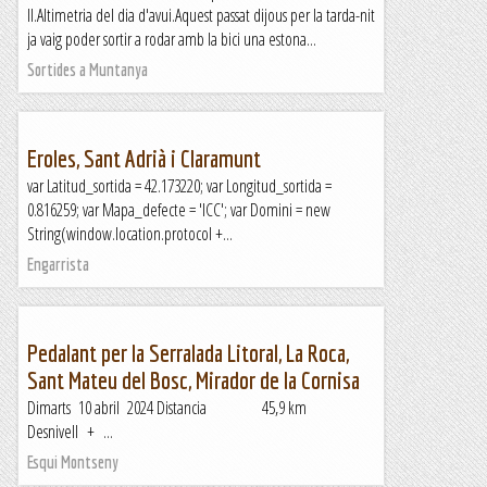
II.Altimetria del dia d'avui.Aquest passat dijous per la tarda-nit
ja vaig poder sortir a rodar amb la bici una estona...
Sortides a Muntanya
Eroles, Sant Adrià i Claramunt
var Latitud_sortida = 42.173220; var Longitud_sortida =
0.816259; var Mapa_defecte = 'ICC'; var Domini = new
String(window.location.protocol +...
Engarrista
Pedalant per la Serralada Litoral, La Roca,
Sant Mateu del Bosc, Mirador de la Cornisa
Dimarts 10 abril 2024 Distancia 45,9 km
Desnivell + ...
Esqui Montseny