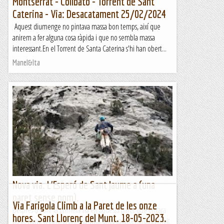
Montserrat - Collbató - Torrent de Sant
Caterina - Via: Desacatament 25/02/2024
Aquest diumenge no pintava massa bon temps, així que
anirem a fer alguna cosa ràpida i que no sembla massa
interessant.En el Torrent de Santa Caterina s'hi han obert...
Manel&Ita
Nova via. L'Esperó de Sant Jaume a (una
paret sense nom).
Via Farigola Climb a la Paret de les onze
Després d'obrir la primera via en aquesta paret que encara
hores. Sant Llorenç del Munt. 18-05-2023.
no té nom, n'obro la segona amb unes característiques molt