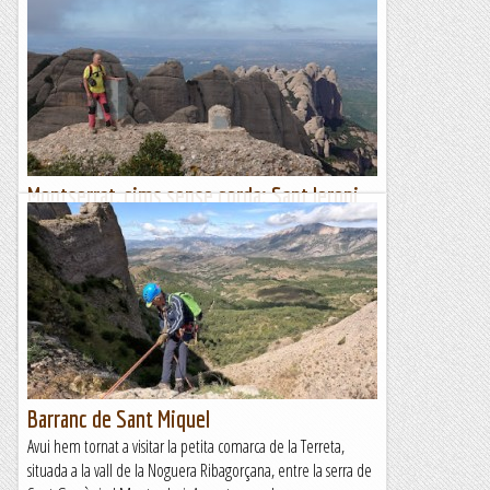
Montserrat, cims sense corda: Sant Jeroni
(II)
Ja fa quatre anys que es va publicar el llibre Montserrat, cims
sense corda. En aquesta publicació es proposa un bon grapat
d'ascensions a roques i agulles de...
Blog de muntanya
Barranc de Sant Miquel
Avui hem tornat a visitar la petita comarca de la Terreta,
situada a la vall de la Noguera Ribagorçana, entre la serra de