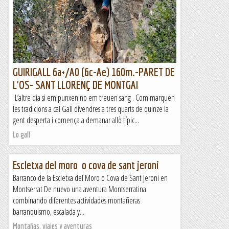
GUIRIGALL 6a+/A0 (6c-Ae) 160m.-PARET DE
L'OS- SANT LLORENÇ DE MONTGAI
L’altre dia si em punxen no em treuen sang . Com marquen
les tradicions a cal Gall divendres a tres quarts de quinze la
gent desperta i comença a demanar allò típic...
Lo gall
Escletxa del moro o cova de sant jeroni
Barranco de la Escletxa del Moro o Cova de Sant Jeroni en
Montserrat De nuevo una aventura Montserratina
combinando diferentes actividades montañeras
barranquismo, escalada y...
Montañas, viajes y aventuras