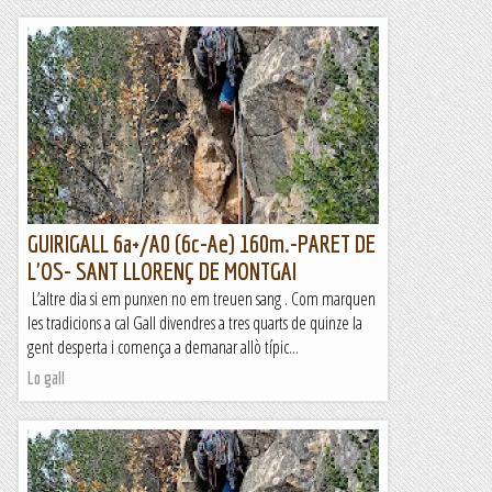
GUIRIGALL 6a+/A0 (6c-Ae) 160m.-PARET DE
L'OS- SANT LLORENÇ DE MONTGAI
L’altre dia si em punxen no em treuen sang . Com marquen
les tradicions a cal Gall divendres a tres quarts de quinze la
gent desperta i comença a demanar allò típic...
Lo gall