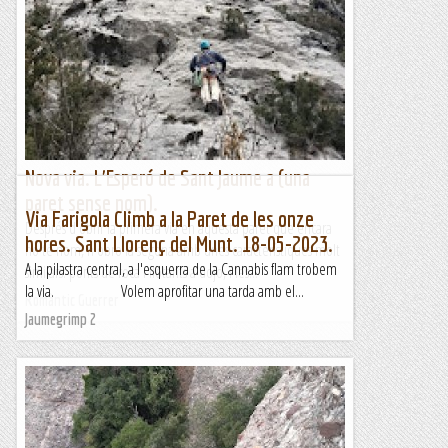
Nova via. L'Esperó de Sant Jaume a (una
paret sense nom).
Via Farigola Climb a la Paret de les onze
Després d'obrir la primera via en aquesta paret que encara
hores. Sant Llorenç del Munt. 18-05-2023.
no té nom, n'obro la segona amb unes característiques molt
A la pilastra central, a l'esquerra de la Cannabis flam trobem
similars: ponts de roca i flotants a dojo, i les...
la via. Volem aprofitar una tarda amb el...
Romàntic Guerrer
Jaumegrimp 2