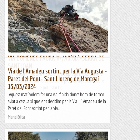
SANT JOAN.
Continuant buscant vietes que no apretin massa donat el
meu llastimós estat físic , Jesús em proposa aquesta. Sobre
el paper sembla que pot estar be i...
Lo gall
VIA DOMENEC FAURA V+/A0(6b)-SERRA DE
SANT JOAN.
Via de l'Amadeu sortint per la Via Augusta -
Continuant buscant vietes que no apretin massa donat el
Paret del Pont- Sant Llorenç de Montgai
meu llastimós estat físic , Jesús em proposa aquesta. Sobre
15/03/2024
el paper sembla que pot estar be i...
Aquest matí volem fer una via ràpida doncs hem de tornar
Lo gall
aviat a casa, així que ens decidim per la Via l´Amadeu de la
Paret del Pont sortint per la via...
Manel&Ita