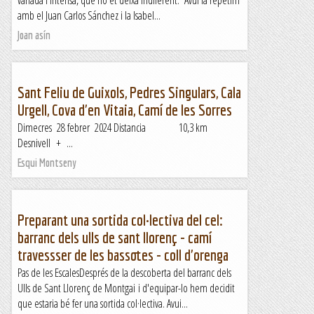
variada i intensa, que no et deixa indiferent. Avui la repetim
amb el Juan Carlos Sánchez i la Isabel...
Joan asín
Sant Feliu de Guixols, Pedres Singulars, Cala
Urgell, Cova d'en Vitaia, Camí de les Sorres
Dimecres 28 febrer 2024 Distancia 10,3 km
Desnivell + ...
Esqui Montseny
Preparant una sortida col·lectiva del cel:
barranc dels ulls de sant llorenç - camí
travessser de les bassotes - coll d'orenga
Pas de les EscalesDesprés de la descoberta del barranc dels
Ulls de Sant Llorenç de Montgai i d'equipar-lo hem decidit
que estaria bé fer una sortida col·lectiva. Avui...