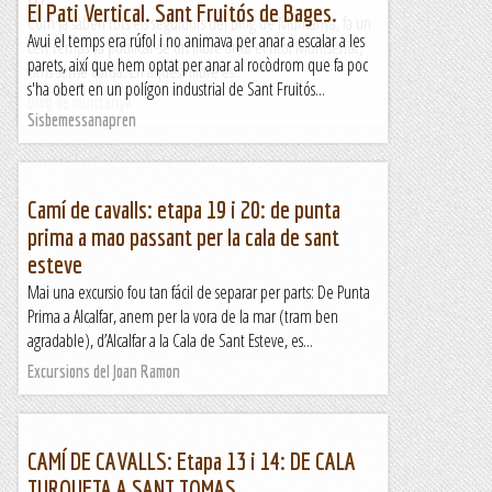
El Pati Vertical. Sant Fruitós de Bages.
Com ja saben tots els seguidors del Blog de Muntanya, fa un
Avui el temps era rúfol i no animava per anar a escalar a les
cert temps va publicar-se un llibre amb el títol Montserrat,
parets, així que hem optat per anar al rocòdrom que fa poc
cims sense corda. En aquest llibre es...
s'ha obert en un polígon industrial de Sant Fruitós...
Blog de muntanya
Sisbemessanapren
Camí de cavalls: etapa 19 i 20: de punta
prima a mao passant per la cala de sant
esteve
Mai una excursio fou tan fácil de separar per parts: De Punta
Prima a Alcalfar, anem per la vora de la mar (tram ben
agradable), d’Alcalfar a la Cala de Sant Esteve, es...
Excursions del Joan Ramon
CAMÍ DE CAVALLS: Etapa 13 i 14: DE CALA
TURQUETA A SANT TOMAS