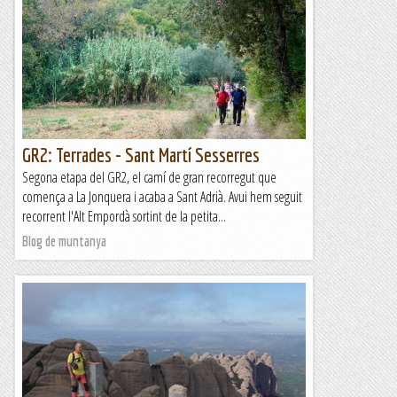
Una nova etapa del GR2, el camí de gran recorregut que
comença a la Jonquera i acaba a Sant Adrià de Besòs. Avui
hem deixat enrere l’Alt Empordà i hem entrat a la...
Blog de muntanya
GR2: Terrades - Sant Martí Sesserres
Segona etapa del GR2, el camí de gran recorregut que
comença a La Jonquera i acaba a Sant Adrià. Avui hem seguit
recorrent l'Alt Empordà sortint de la petita...
Blog de muntanya