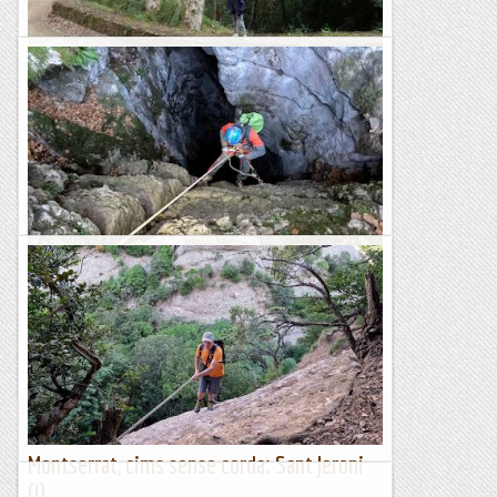
Escursió a Sant Ramon (Montbaig)
El Montbaig o cim de Sant Ramon, és una petita muntanya
de només 292 metres d'altitud, situada al costat de Sant Boi
de Llobregat. Tot i que és una muntanya...
Blog de muntanya
Forat de Sant Ou
El Forat de Sant Ou (o Sant Hou) és una cavitat de poca
complexitat, només dos pous enllaçats, situada a prop del
Santuari de Montgrony. Té una profunditat...
Blog de muntanya
Montserrat, cims sense corda: Sant Jeroni
(I)