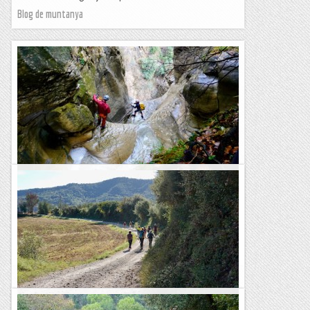
Blog de muntanya
Barranc de Sant Ramon i Salt de Fumanya
Doble jornada barranquista en el Berguedà amb dues
activitats molt diferents entre elles. Primer hem fet el
descens del Barranc del Coll de Sant Ramon, fàcil i obert,...
Blog de muntanya
GR2: Sant Martí Sesserres - Besalú