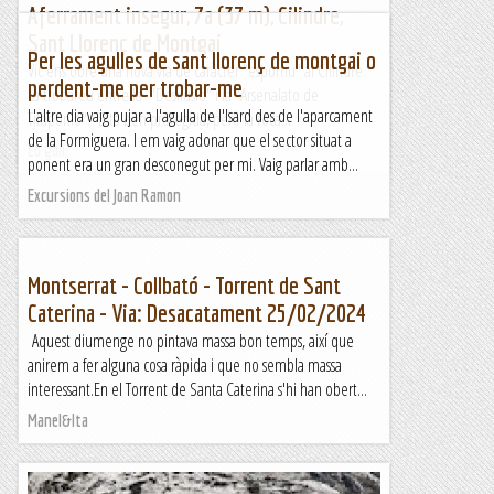
Aferrament insegur, 7a (37 m), Cilindre,
Sant Llorenç de Montgai
Per les agulles de sant llorenç de montgai o
Vic ens obre una nova via de caràcter "esportiu" al Cilindre.
perdent-me per trobar-me
La trobareu entre la "Desilusió" i la "Arsenalato de
L'altre dia vaig pujar a l'agulla de l'Isard des de l'aparcament
Titaponio". Està ben protegida, però la roca...
de la Formiguera. I em vaig adonar que el sector situat a
Lo gall
ponent era un gran desconegut per mi. Vaig parlar amb...
Excursions del Joan Ramon
Montserrat - Collbató - Torrent de Sant
Caterina - Via: Desacatament 25/02/2024
Aquest diumenge no pintava massa bon temps, així que
anirem a fer alguna cosa ràpida i que no sembla massa
interessant.En el Torrent de Santa Caterina s'hi han obert...
Manel&Ita