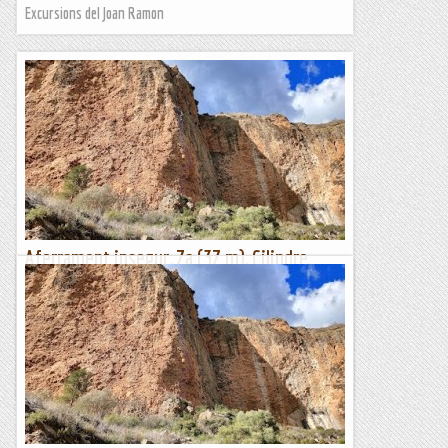
Excursions del Joan Ramon
Aferrament insegur, 7a (37 m), Cilindre,
Sant Llorenç de Montgai
Vic ens obre una nova via de caràcter "esportiu" al Cilindre.
La trobareu entre la "Desilusió" i la "Arsenalato de
Titaponio". Està ben protegida, però la roca...
Lo gall