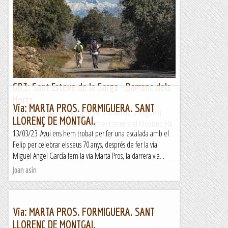
GR3: Sant Esteve de la Sarga - Barranc dels
Horts
Via: MARTA PROS. FORMIGUERA. SANT
Una nova etapa del GR3, arribant a la vall de la Noguera
LLORENÇ DE MONTGAI.
Ribagorçana i deixant definitivament enrere el Montsec. Ha
13/03/23. Avui ens hem trobat per fer una escalada amb el
estat una etapa fàcil i curta però molt...
Felip per celebrar els seus 70 anys, després de fer la via
Blog de muntanya
Miguel Angel García fem la via Marta Pros, la darrera via...
Joan asín
Via: MARTA PROS. FORMIGUERA. SANT
LLORENÇ DE MONTGAI.