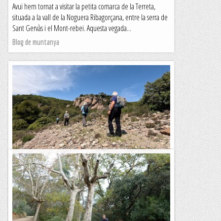
Avui hem tornat a visitar la petita comarca de la Terreta,
situada a la vall de la Noguera Ribagorçana, entre la serra de
Sant Gervàs i el Mont-rebei. Aquesta vegada...
Blog de muntanya
Excursió per la Roca Mur de Sant Llorenç
Hem fet una excursió per la zona de Sant Llorenç de Munt.
Avui hem sortit del Marquet de les Roques per fer un
itinerari circular que té el principal centre...
Blog de muntanya