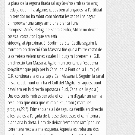
la placa de la segona tirada cal agafar-s'ho amb certa sang
freda ja que hi ha algunes xapes ben allunyades i a l'artificial
un servidor no ha sabut com abastar les xapes i ha hagut
d'improvisar una canya amb una branca i una
tramposa. Accés: Refugi de Santa Cecília, Millor no deixar
coses al cotxe, tot i que ara està
videovigilat.Aproximació: Sortim de Sta. Cecília,seguim la
carretera en direcció Can Massana fins que a l'altre costat de
la carretera veiem unes escales.Hi pugem i prenem el G.R.
en direcció Can Massana. Agafem un trencant a l’esquerra
senyalitzat que puja per la Canal de la Font de la Llum ( el
G.R. continua a la dreta cap a Can Massana ). Seguim la canal
fins al capdamunt on i ha el Coll del Migdia. En aquest punt
davallem en la direcció oposada ( Sud, Canal del Migdia ).
Uns dos cents metres per sota el coll hem d’agafar un camí a
l’esquerra que diria que va cap a St. Jeroni ( marques
grogues,PR ?). Primer planeja i de seguida s’enfila en direcció
a les Talaies, a l’alçada de la base d’aquestes el camí torna a
planejar a la dreta. Hem de deixar l’esmentat camí per una
torrentera rocosa a ma esquerra. Aquesta es troba uns dos