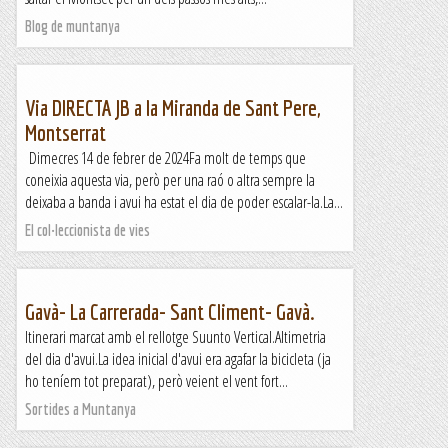
Blog de muntanya
Via DIRECTA JB a la Miranda de Sant Pere,
Montserrat
Dimecres 14 de febrer de 2024Fa molt de temps que
coneixia aquesta via, però per una raó o altra sempre la
deixaba a banda i avui ha estat el dia de poder escalar-la.La...
El col·leccionista de vies
Gavà- La Carrerada- Sant Climent- Gavà.
Itinerari marcat amb el rellotge Suunto Vertical.Altimetria
del dia d'avui.La idea inicial d'avui era agafar la bicicleta (ja
ho teníem tot preparat), però veient el vent fort...
Sortides a Muntanya