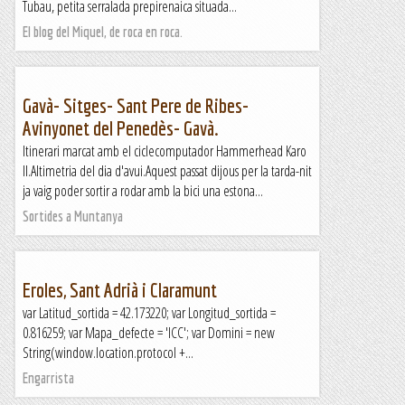
Tubau, petita serralada prepirenaica situada...
El blog del Miquel, de roca en roca.
Gavà- Sitges- Sant Pere de Ribes-
Avinyonet del Penedès- Gavà.
Itinerari marcat amb el ciclecomputador Hammerhead Karo
II.Altimetria del dia d'avui.Aquest passat dijous per la tarda-nit
ja vaig poder sortir a rodar amb la bici una estona...
Sortides a Muntanya
Eroles, Sant Adrià i Claramunt
var Latitud_sortida = 42.173220; var Longitud_sortida =
0.816259; var Mapa_defecte = 'ICC'; var Domini = new
String(window.location.protocol +...
Engarrista