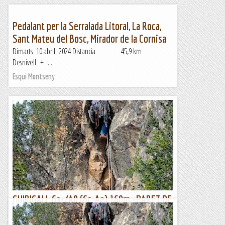
Pedalant per la Serralada Litoral, La Roca,
Sant Mateu del Bosc, Mirador de la Cornisa
Dimarts 10 abril 2024 Distancia 45,9 km
Desnivell + ...
Esqui Montseny
GUIRIGALL 6a+/A0 (6c-Ae) 160m.-PARET DE
L'OS- SANT LLORENÇ DE MONTGAI
L’altre dia si em punxen no em treuen sang . Com marquen