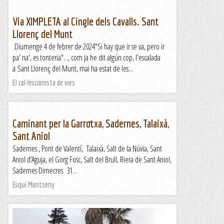
Via XIMPLETA al Cingle dels Cavalls. Sant
Llorenç del Munt
Diumenge 4 de febrer de 2024"Si hay que ir se va, pero ir
pa' na', es tonteria"..., com ja he dit algún cop, l'escalada
a Sant Llorenç del Munt, mai ha estat de les...
El col·leccionista de vies
Caminant per la Garrotxa, Sadernes, Talaixà,
Sant Aniol
Sadernes , Pont de Valentí, Talaixà, Salt de la Núvia, Sant
Aniol d’Aguja, el Gorg Fosc, Salt del Brull, Riera de Sant Aniol,
Sadernes Dimecres 31...
Esqui Montseny