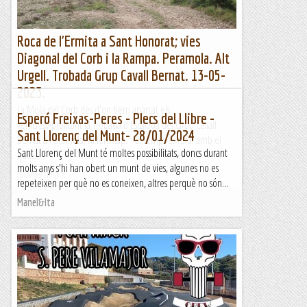
Roca de l'Ermita a Sant Honorat; vies
Diagonal del Corb i la Rampa. Peramola. Alt
Urgell. Trobada Grup Cavall Bernat. 13-05-
2023.
La Mola del Corb des d'on hem aparcat els
Esperó Freixas-Peres - Plecs del Llibre -
vehicles.Aprofitant la Trobada d'Escalada del Grup Cavall
Sant Llorenç del Munt- 28/01/2024
Bernat a Peramola, hi fem cap. El temps és rúfol amb el
Sant Llorenç del Munt té moltes possibilitats, doncs durant
que...
molts anys s'hi han obert un munt de vies, algunes no es
Jaumegrimp 2
repeteixen per què no es coneixen, altres perquè no són...
Manel&Ita