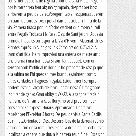
cents metres abans de l’agulla anomenada la Pilota. Pugem
per la torrentera fent alguna grimpada, després per bosc
arribarem a peu de paret.Voregem cap a l'esquerra,superem
un tram de cordes fixes i just al damunt trobem l'inici de la
via. Primera tirada per un díedre evident que mena al coll
entre l'Agulla Trobada i la Paret Oest de Sant Jeroni. Aquesta
primera tirada es correspon a la Via d'Hivern. Material: Unes
9 cintes exprés,un Alien gris i els Camalots del 0.75 al 2. Al
tram d'artificial hem improvisat una antena de metre amb
una branca i una tramposa.Si som tant paquets com un
servidor amb l'artificial millor dur-ho preparat de casa ja que
a la sabina no l'hi queden més branques,talment com si
altres cordades n'haguessin agafat. Evidentment sempre
podem estar a l'alçada de la via i posar-nos a últims graons
i/o tirar de ganxo.Grau obligat: V+/A2. A la segona tirada hi
ha trams de V+ amb la xapa lluny, no se si prou com per
considerar-se exposat.Horaris: Aproximació 1 hora, via i
rapelar per l'Excelsior 3 hores. De peu de via a Santa Cecilia
50 minuts.Orientació: Oest.Descens: Des de la darrera reunió
arribar al cim de la roca i crestejar a la dreta en baixada fins a
localitzar la cadena que duu a la darrera reunió de l'Excelsior