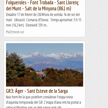
Folgueroles - Font Trobada - Sant Llorenç
del Munt - Salt de la Minyona (861 m)
Dissabte 17 de febrer de 2024Hora de sortida: ¾ de set del
matí. Ubicació: Comarca d’Osona. Temps aproximat: 5 h 15
min (16,3 km) Desnivell: 591 m...
Maifemcim.cat
GR3: Àger - Sant Esteve de la Sarga
Avui hem fet la que podríem considerar l'etapa reina
d'aquesta temporada del GR. L'etapa d'avui ens ha portat a
saltar el Montsec per un dels passos més alts,...