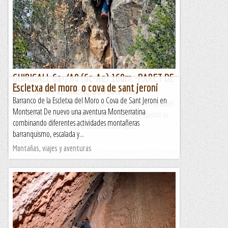
les tradicions a cal Gall divendres a tres quarts de quinze la
gent desperta i comença a demanar allò típic...
Lo gall
GUIRIGALL 6a+/A0 (6c-Ae) 160m.-PARET DE
Escletxa del moro o cova de sant jeroni
L'OS- SANT LLORENÇ DE MONTGAI
Barranco de la Escletxa del Moro o Cova de Sant Jeroni en
L’altre dia si em punxen no em treuen sang . Com marquen
Montserrat De nuevo una aventura Montserratina
les tradicions a cal Gall divendres a tres quarts de quinze la
combinando diferentes actividades montañeras
gent desperta i comença a demanar allò típic...
barranquismo, escalada y...
Lo gall
Montañas, viajes y aventuras