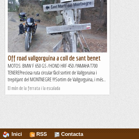
MOTOS: BMW F 650 GS / HONDA HRF 450 /YAMAHA T700
TENERÉCurt tram de conexió entre CArdedeu amb Sant
Celoni amb dos trams interesant, un curt però tènic i un
segón, la pista...
El món de la ferrata i la escalada
Off road vallgorguina a coll de sant benet
MOTOS: BMW F 650 GS /HOND HRF 450 /YAMAHA T700
TENEREPreciosa ruta circular fàcil sortint de Vallgoruina i
trepitjant del MONTNEGRE !!!Sortim de Vallgorguina, i més...
El món de la ferrata i la escalada
Inici
RSS
Contacta