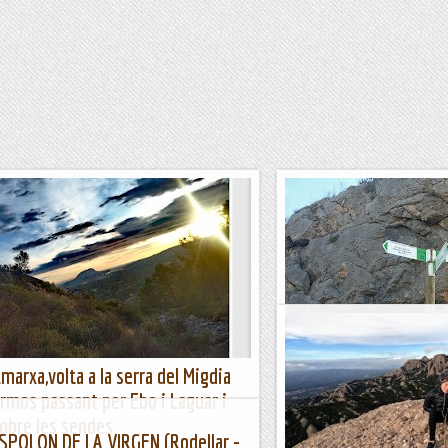
marxa,volta a la serra del Migdia
Nou sender a l'Alt del 
rmos passant per Ebo i Laguar i
sobre les sendes
Fent marxa
SPOLON DE LA VIRGEN (Rodellar -