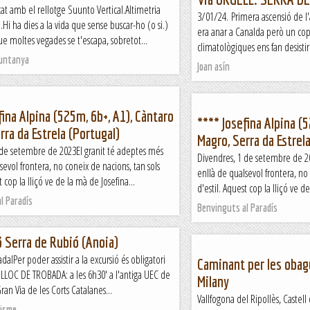
cat amb el rellotge Suunto Vertical.Altimetria
3/01/24. Primera ascensió de l'
i.Hi ha dies a la vida que sense buscar-ho (o si.)
era anar a Canalda però un cop
que moltes vegades se t'escapa, sobretot...
climatològiques ens fan desistir
Muntanya
Joan asín
fina Alpina (525m, 6b+, A1), Càntaro
**** Josefina Alpina (
rra da Estrela (Portugal)
Magro, Serra da Estrel
 de setembre de 2023El granit té adeptes més
Divendres, 1 de setembre de 2
sevol frontera, no coneix de nacions, tan sols
enllà de qualsevol frontera, no 
t cop la lliçó ve de la mà de Josefina...
d'estil. Aquest cop la lliçó ve d
l Paradís
Benvinguts al Paradís
 Serra de Rubió (Anoia)
dalPer poder assistir a la excursió és obligatori
Caminant per les obag
 LLOC DE TROBADA: a les 6h30' a l'antiga UEC de
Milany
ran Via de les Corts Catalanes...
Vallfogona del Ripollès, Castel
risme