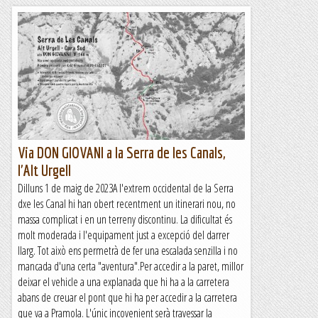
Via DON GIOVANI a la Serra de les Canals,
l'Alt Urgell
Dilluns 1 de maig de 2023A l'extrem occidental de la Serra
dxe les Canal hi han obert recentment un itinerari nou, no
massa complicat i en un terreny discontinu. La dificultat és
molt moderada i l'equipament just a excepció del darrer
llarg. Tot això ens permetrà de fer una escalada senzilla i no
mancada d'una certa "aventura".Per accedir a la paret, millor
deixar el vehicle a una explanada que hi ha a la carretera
abans de creuar el pont que hi ha per accedir a la carretera
que va a Pramola. L'únic incovenient serà travessar la