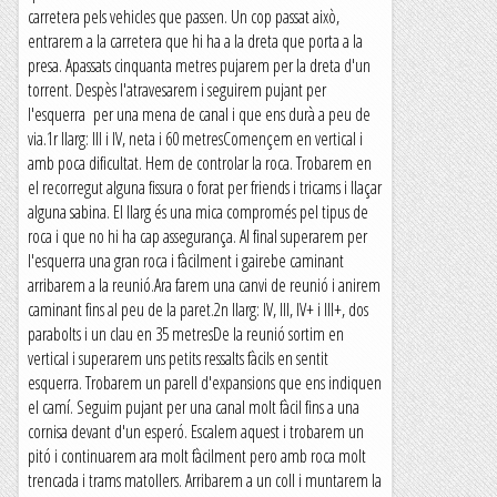
carretera pels vehicles que passen. Un cop passat això,
entrarem a la carretera que hi ha a la dreta que porta a la
presa. Apassats cinquanta metres pujarem per la dreta d'un
torrent. Despès l'atravesarem i seguirem pujant per
l'esquerra per una mena de canal i que ens durà a peu de
via.1r llarg: III i IV, neta i 60 metresComençem en vertical i
amb poca dificultat. Hem de controlar la roca. Trobarem en
el recorregut alguna fissura o forat per friends i tricams i llaçar
alguna sabina. El llarg és una mica compromés pel tipus de
roca i que no hi ha cap assegurança. Al final superarem per
l'esquerra una gran roca i fàcilment i gairebe caminant
arribarem a la reunió.Ara farem una canvi de reunió i anirem
caminant fins al peu de la paret.2n llarg: IV, III, IV+ i III+, dos
parabolts i un clau en 35 metresDe la reunió sortim en
vertical i superarem uns petits ressalts fàcils en sentit
esquerra. Trobarem un parell d'expansions que ens indiquen
el camí. Seguim pujant per una canal molt fàcil fins a una
cornisa devant d'un esperó. Escalem aquest i trobarem un
pitó i continuarem ara molt fàcilment pero amb roca molt
trencada i trams matollers. Arribarem a un coll i muntarem la