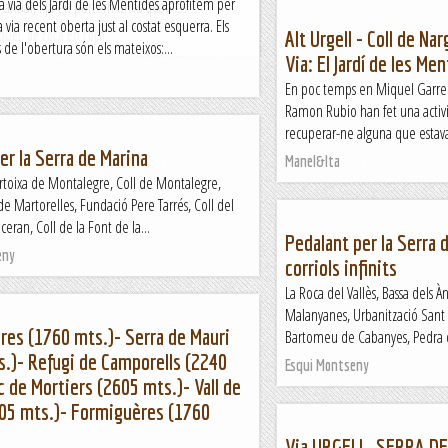
 via dels Jardí de les Mentides aprofitem per
a anual, i ja en portem unes quantes
la via recent oberta just al costat esquerra. Els
quel, de roca en roca.
Alt Urgell - Coll de Nar
 de l'obertura són els mateixos:...
Via: El Jardí de les M
En poc temps en Miquel Garrel
Ramon Rubio han fet una activit
recuperar-ne alguna que estava 
per la Serra de Marina
Manel&Ita
rtoixa de Montalegre, Coll de Montalegre,
e Martorelles, Fundació Pere Tarrés, Coll del
ceran, Coll de la Font de la...
Pedalant per la Serra d
eny
corriols infinits
La Roca del Vallès, Bassa dels 
Malanyanes, Urbanització Sant C
es (1760 mts.)- Serra de Mauri
Bartomeu de Cabanyes, Pedra d
.)- Refugi de Camporells (2240
Esqui Montseny
c de Mortiers (2605 mts.)- Vall de
605 mts.)- Formiguères (1760
Via URGELL. SERRA DE