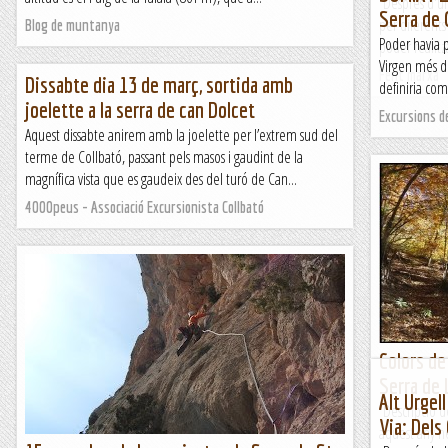
Després d'un 
Serra de 
per diferents
Blog de muntanya
Poder havia p
poder realitz
Virgen més de
Fent marxa
Dissabte dia 13 de març, sortida amb
definiria com
joelette a la serra de can Dolcet
Excursions d
Aquest dissabte anirem amb la joelette per l’extrem sud del
terme de Collbató, passant pels masos i gaudint de la
magnífica vista que es gaudeix des del turó de Can...
4000peus - Associació Excursionista Collbató
Colors de
Serra de 
Alt Urgell
Descripció d
Via: Dels
aquest any he