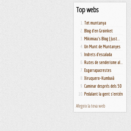
Top webs
Tot muntanya
Blog d'en Groinket
Mikimiau's Blog | Just...
Un Munt de Muntanyes
Indrets d'escalada
Rutes de senderisme al...
Esgarrapacrestes
Xiruquero-Kumbaià
Caminar després dels 50
Pedalant la gent s'entén
Afegeix la teva web