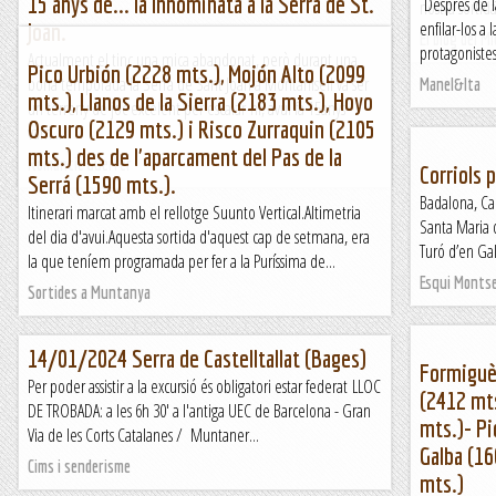
15 anys de... la Innominata a la Serra de St.
Després de la
nostra sortid
enfilar-los a 
Joan.
El blog del Mi
protagonistes
Actualment el tinc una mica abandonat, però durant una
Pico Urbión (2228 mts.), Mojón Alto (2099
bona temporada la Serra de Sant Joan a Montanisell va ser
Manel&Ita
mts.), Llanos de la Sierra (2183 mts.), Hoyo
un terreny de joc excelent per escalar-hi, avui fa 15anys
Oscuro (2129 mts.) i Risco Zurraquin (2105
vam...
mts.) des de l'aparcament del Pas de la
Romàntic Guerrer
Corriols 
Serrá (1590 mts.).
Badalona, Ca
Itinerari marcat amb el rellotge Suunto Vertical.Altimetria
Santa Maria d
del dia d'avui.Aquesta sortida d'aquest cap de setmana, era
Turó d’en Gal
la que teníem programada per fer a la Puríssima de...
Esqui Monts
Sortides a Muntanya
14/01/2024 Serra de Castelltallat (Bages)
Formiguèr
Per poder assistir a la excursió és obligatori estar federat LLOC
(2412 mts
DE TROBADA: a les 6h 30' a l'antiga UEC de Barcelona - Gran
mts.)- Pi
Via de les Corts Catalanes / Muntaner...
Galba (1
Cims i senderisme
mts.)