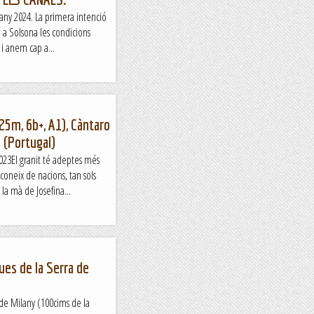
any 2024. La primera intenció
 a Solsona les condicions
 i anem cap a...
525m, 6b+, A1), Càntaro
a (Portugal)
023El granit té adeptes més
coneix de nacions, tan sols
e la mà de Josefina...
ues de la Serra de
l de Milany (100cims de la