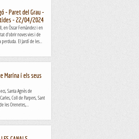
gó - Paret del Grau -
entides - 22/04/2024
l, en Òscar Fernàndez i en
at d'obrir noves vies i de
perduda. El Jardí de les...
e Marina i els seus
Ànecs, Santa Agnès de
arles, Coll de Parpers, Sant
e les Orenetes,...
 LES CANALS.