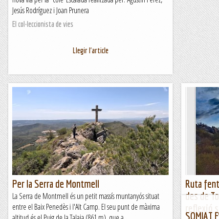
Jesús Rodríguez i Joan Prunera
El col·leccionista de vies
Llegir l'article
Per la Serra de Montmell
Ruta fent
des de To
La Serra de Montmell és un petit massís muntanyós situat
entre el Baix Penedès i l'Alt Camp. El seu punt de màxima
reflexió 
SOMIAT E
altitud és el Puig de la Talaia (861 m), que a...