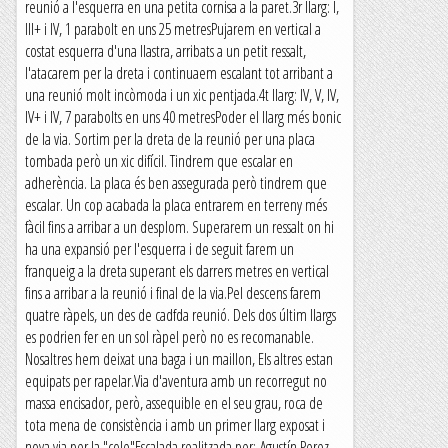
reunió a l'esquerra en una petita cornisa a la paret.3r llarg: I,
III+ i IV, 1 parabolt en uns 25 metresPujarem en vertical a
costat esquerra d'una llastra, arribats a un petit ressalt,
l'atacarem per la dreta i continuaem escalant tot arribant a
una reunió molt incòmoda i un xic pentjada.4t llarg: IV, V, IV,
IV+ i IV, 7 parabolts en uns 40 metresPoder el llarg més bonic
de la via. Sortim per la dreta de la reunió per una placa
tombada però un xic difícil. Tindrem que escalar en
adherència. La placa és ben assegurada però tindrem que
escalar. Un cop acabada la placa entrarem en terreny més
fàcil fins a arribar a un desplom. Superarem un ressalt on hi
ha una expansió per l'esquerra i de seguit farem un
franqueig a la dreta superant els darrers metres en vertical
fins a arribar a la reunió i final de la via.Pel descens farem
quatre ràpels, un des de cadfda reunió. Dels dos últim llargs
es podrien fer en un sol ràpel però no es recomanable.
Nosaltres hem deixat una baga i un maillon, Els altres estan
equipats per rapelar.Via d'aventura amb un recorregut no
massa encisador, però, assequible en el seu grau, roca de
tota mena de consistència i amb un primer llarg exposat i
nova via per la "cole"Escalada realitzada per: Agustín Perez,