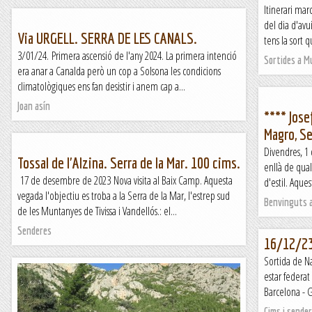
Itinerari mar
del dia d'avu
Via URGELL. SERRA DE LES CANALS.
tens la sort 
3/01/24. Primera ascensió de l'any 2024. La primera intenció
Sortides a 
era anar a Canalda però un cop a Solsona les condicions
climatològiques ens fan desistir i anem cap a...
Joan asín
**** Jose
Magro, Se
Divendres, 1
Tossal de l'Alzina. Serra de la Mar. 100 cims.
enllà de qual
17 de desembre de 2023 Nova visita al Baix Camp. Aquesta
d'estil. Aques
vegada l'objectiu es troba a la Serra de la Mar, l'estrep sud
Benvinguts a
de les Muntanyes de Tivissa i Vandellós.: el...
Senderes
16/12/23
Sortida de Na
estar federat
Barcelona - G
Cims i sende