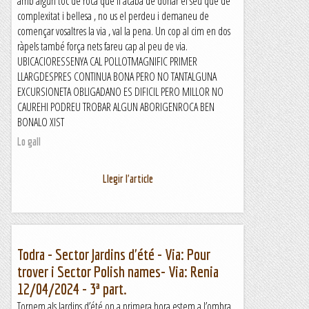
amb algun toc de roca que li acaba de donar el seu que de
complexitat i bellesa , no us el perdeu i demaneu de
començar vosaltres la via , val la pena. Un cop al cim en dos
ràpels també força nets fareu cap al peu de via.
UBICACIORESSENYA CAL POLLOTMAGNIFIC PRIMER
LLARGDESPRES CONTINUA BONA PERO NO TANTALGUNA
EXCURSIONETA OBLIGADANO ES DIFICIL PERO MILLOR NO
CAUREHI PODREU TROBAR ALGUN ABORIGENROCA BEN
BONALO XIST
Lo gall
Llegir l'article
Todra - Sector Jardins d'été - Via: Pour
trover i Sector Polish names- Via: Renia
12/04/2024 - 3ª part.
Tornem als Jardins d’été on a primera hora estem a l’ombra.