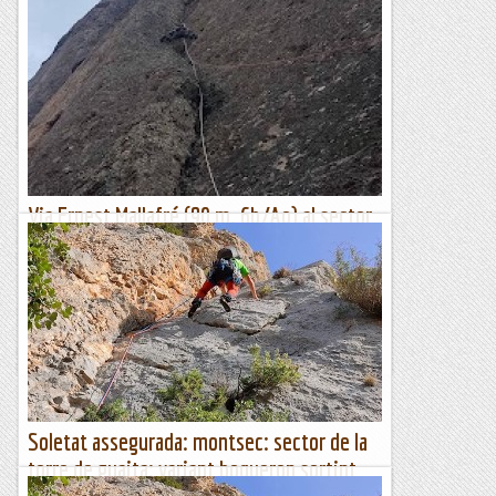
la llastra
De tant en tant, cal anar a fer una mica d'esportiva per pujar
una mica de grau. Avui he estat acompanyat/motivat per la
Remei que m'ha fet tibar de braços fent grau,...
Escalada per a tontos
Via Ernest Mallafré (90 m. 6b/Ao) al sector
de la Cova de l'Arcada (Montserrat)
Lògic itinerari, a la dreta de la Cova de l'Arcada, obra de dos
referents de l'escalada montserratina: Armand Ballart i
Manuel Pérez "Lete". Recorre, envoltat de vies de caire...
Classic climber
Soletat assegurada: montsec: sector de la
torre de guaita: variant boqueron sortint