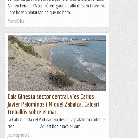
Ahir en Ferran i l’Arseni vàrem gaudir d’allò més en la seva via
i ens ho van pintar tan bé que no hem...
Manel&Ita
Cala Ginesta sector central, vies Carlos
Javier Palominos i Miquel Zabalza. Calcari
treballós sobre el mar.
La Cala Ginesta i el Port darrera des de la plataforma sobre el
tren. Aquest bonic racó el vam...
Jaumegrimp 2