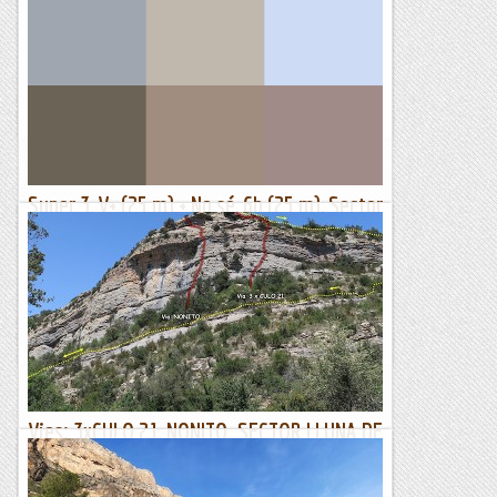
Descobrint un sector . " Can Placa"
Aquest és un sector de vies esportives d'una sola tirada i que
en Xavi ja m'hi havia apropat fa uns mesos, la pluja ens va fer
marxar i aquesta vegada, malgrat que la...
Sisbemessanapren
Super 3, V+ (25 m) + No sé, 6b (25 m), Sector
Yosemíxtir, Sant Llorenç
Avui tenim el dia tonto, la meteo està tonta i sembla que
ens dedicarem a fer el tonto. Som molts al bar: Anna i Jesús
se'n van cap a la Carles Andrés; Ioli té un dit a la...
Lo gall
Vies: 3xCULO 21, NONITO. SECTOR LLUNA DE
MEL. VILANOVA DE MEIÀ.
17/05/23. Avui teníem un pla A què hem aplaçat per un altre