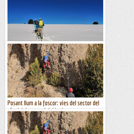
Primera esquiada per el sector de Porté
Aquesta darrera setmana ha deixat el Pirineu Oriental de
color blanquet, això ha fet que passi a tenir una imatge més
bonica i d'hivern, però no tot és tirar coets!,...
Aire de Muntanyes
Posant llum a la foscor: vies del sector del
túnel del santuari del lord
Per arribar-nos al santuari del Lord (Sant Llorenç de
Morunys) hem de passar un túnel. Al marge sud hi ha un
sector d’escalada on sempre es troben escaladors – de fet