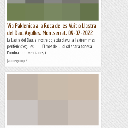
Les altres vies...
Via Paklenica a la Roca de les Vuit o Llastra
del Dau. Agulles. Montserrat. 09-07-2022
La Llastra del Dau, el nostre objectiu d'avui, a l'extrem mes
perifèric d'Agulles. El mes de juliol cal anar a zones a
l'ombra i ben ventilades, i...
Jaumegrimp 2