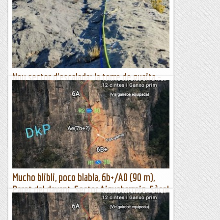
Primera tirada Han equipat un nou sector al Montsec, prop
del poble de Corçà, en unes parets que hi ha prop de la
Torre dels moros. Han pentinat la paret de vies ben...
Escalada per a tontos
Nou sector d'escalada: la torre de guaita -
via patrulla canina
Primera tirada Han equipat un nou sector al Montsec, prop
del poble de Corçà, en unes parets que hi ha prop de la
Torre dels moros. Han pentinat la paret de vies ben...
Escalada per a tontos
Mucho blibli, poco blabla, 6b+/A0 (90 m),
Paret del davant, Sector Aiguabarreig, Sòcol
del Mont-roig
DkP ens obre un nou itinerari en aquest poc concorregut