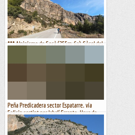
dia, el pla B no portàvem prou friends.....fem un cafè al
Cirera i tot remenant ressenyes, trobem dues vies...
Joan asín
*** Alpinisme de Secà (255m, 6a), Sòcol del
Montroig, Camarasa
Dimecres, 15 de febrer de 2023Hi ha parets que semblen
esperar l'oportunitat. De tan a l'abast que estan mai trobes
el dia per anar-hi, fins que algun imprevist sincronitza el...
Benvinguts al Paradís
Peña Predicadera sector Espatarre. via
Felisin sortint per Jabalí Errante. Hoya de
Huesca ( Aragó)
La Peña Predicadera , una joia mes de la Serra de Guara.
A principis de desembre aprofitant que tinc vacances anem