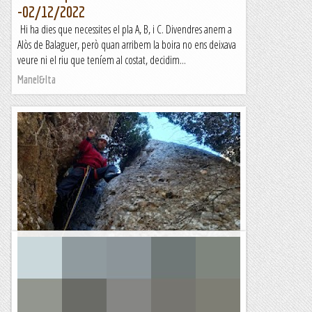
-02/12/2022
Hi ha dies que necessites el pla A, B, i C. Divendres anem a
Alòs de Balaguer, però quan arribem la boira no ens deixava
veure ni el riu que teníem al costat, decidim...
Manel&Ita
Via Cibernícola a la Llastra del Setrill
Despres de fer la via Granola i ja baixant per la canal
nordest ens trobem aquesta llastra enganxada al cingle on
els incombustibles germans Masó obriren aquesta...