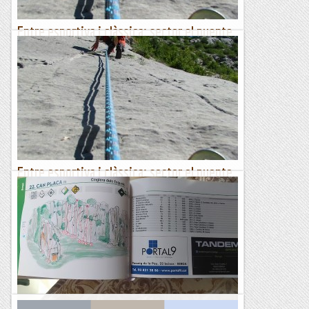
Entre esportiva i clàssica: sector el puente
(bonansa)
Tercer llargHem anat a escalar en aquest sector per preparar
l'Acampada Social que és una activitat que organitzem el CEL
el 2 i 4 de setembre on ens trobem els escaladors...
Escalada per a tontos
Entre esportiva i clàssica: sector el puente
(bonansa)
Tercer llargHem anat a escalar en aquest sector per preparar
l'Acampada Social que és una activitat que organitzem el CEL
el 2 i 4 de setembre on ens trobem els escaladors...
Escalada per a tontos