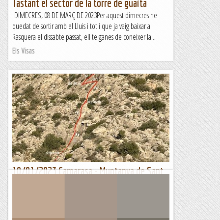
Tastant el sector de la torre de guaita
DIMECRES, 08 DE MARÇ DE 2023Per aquest dimecres he
quedat de sortir amb el Lluis i tot i que ja vaig baixar a
Rasquera el dissabte passat, ell te ganes de coneixer la...
Els Visas
10/01/2023 Camarasa - Muntanya de Sant
Salvador - Crestes del Conill - Via J.R.
El fenomen d'internet també té impacta a l'escalada, només
cal que es publiqui una via nova i tot seguit un munt de
cordades ja anem a fer la via. Aquest dimarts ens vàrem...