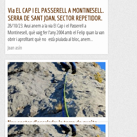
Via EL CAP I EL PASSERELL A MONTINESELL.
SERRA DE SANT JOAN, SECTOR REPETIDOR.
28/10/23. Avui anem a la via El Cap i el Passerell a
Montinesell, què vaig fer l'any 2004 amb el Felip quan la van
obrir i aprofitant què no està piulada al bloc, anem...
Joan asín
Nou sector d'escalada: la torre de guaita -
via patrulla canina