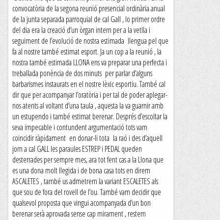
convocatòria de la segona reunió presencial ordinària anual
de la junta separada parroquial de cal Gall , lo primer ordre
del dia era la creació d’un òrgan intern per a la vetlla i
seguiment de l’evolució de nostra estimada llengua pel que
fa al nostre també estimat esport. Ja un cop a la reunió , la
nostra també estimada LLONA ens va preparar una perfecta i
treballada ponència de dos minuts per parlar d’alguns
barbarismes instaurats en el nostre lèxic esportiu. També cal
dir que per acompanyar l’oratòria i per tal de poder aplegar-
nos atents al voltant d’una taula , aquesta la va guarnir amb
un estupendo i també estimat berenar. Després d’escoltar la
seva impecable i contundent argumentació tots vam
coincidir ràpidament en donar-li tota la raó i des d’aquell
jorn a cal GALL les paraules ESTREP i PEDAL queden
desterrades per sempre mes, ara tot fent cas a la Llona que
es una dona molt llegida i de bona casa tots en direm
ASCALETES , també us admetrem la variant ESCALETES als
que sou de fora del rovell de l’ou. També vam decidir que
qualsevol proposta que vingui acompanyada d’un bon
berenar serà aprovada sense cap mirament , restem