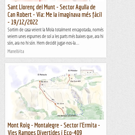
Sant Llorenç del Munt - Sector Agulla de
Can Robert - Via: Me la imaginava més fàcil
- 19/12/2022
Sortim de casa veient la Mola totalment encapotada, només
veiem unes espurnes de sol a les parts més baixes que, ara hi
són, ara no hi són. Hem decidit jugar-nos-la....
Manel&Ita
Mont Roig - Montalegre - Sector l'Ermita -
Vies Rampes Divertides i Eco-409