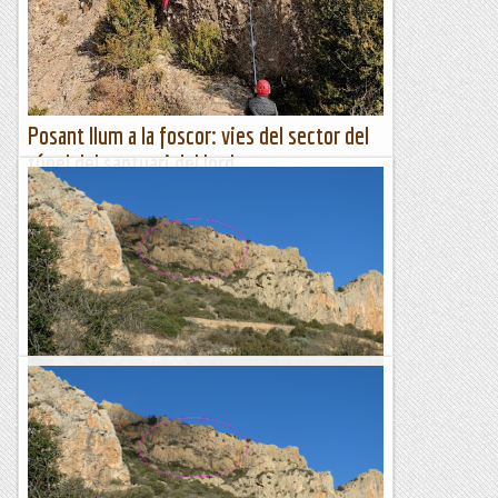
hi...
Escalada per a tontos
Posant llum a la foscor: vies del sector del
túnel del santuari del lord
Per arribar-nos al santuari del Lord (Sant Llorenç de
Morunys) hem de passar un túnel. Al marge sud hi ha un
sector d’escalada on sempre es troben escaladors – de fet
hi...
Escalada per a tontos
Aresta de l'Isard. Sector trad
Roger ens fa arribar una foto amb 4 ratlles amb unes curtes
vies que desconeixem. Sembla que la major part obertes
per J. Marmolejo i una línia de Juan Gutiérrez (El lado...
Lo gall