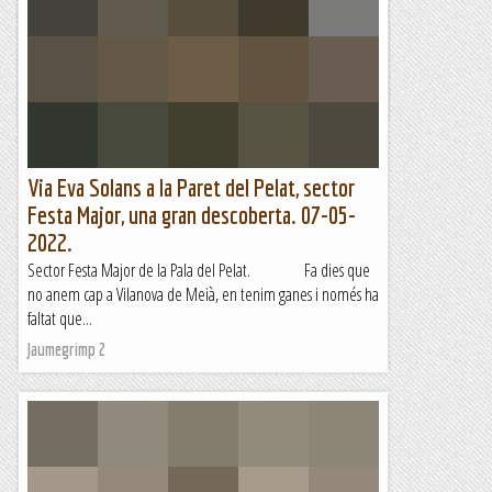
Aquest parell, Montse i Emili, van més de pressa obrint vies
que nosaltres repetint-les. Aquesta, recent, la trobem amb la
mateixa aproximació que la Fanàtic Galls, però una...
Lo gall
Via Eva Solans a la Paret del Pelat, sector
Festa Major, una gran descoberta. 07-05-
2022.
Sector Festa Major de la Pala del Pelat. Fa dies que
no anem cap a Vilanova de Meià, en tenim ganes i només ha
faltat que...
Jaumegrimp 2