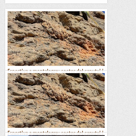
Esportiva a montalegre: sector del caputxi i
la llastra
De tant en tant, cal anar a fer una mica d'esportiva per pujar
una mica de grau. Avui he estat acompanyat/motivat per la
Remei que m'ha fet tibar de braços fent grau,...
Escalada per a tontos
Esportiva a montalegre: sector del caputxi i