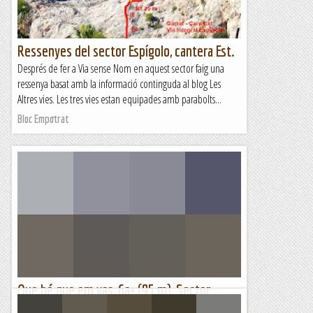
Ressenyes del sector Espígolo, cantera Est.
Després de fer a Via sense Nom en aquest sector faig una
ressenya basat amb la informació continguda al blog Les
Altres vies. Les tres vies estan equipades amb parabolts...
Bloc Empotrat
Que bé que em vas, 6a+ (95 m), Sector
Kuestelon, Camarasa