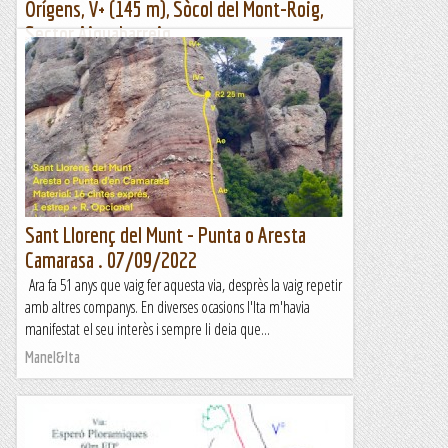
Orígens, V+ (145 m), Sòcol del Mont-Roig,
Sector Aiguabarreig
L'Emili ens fa arribar una ressenya d'en Pau Segura d'una via
oberta amb antelació a l'esquerra de la "Dedon vas
Tacirupeca?". Mentre Vic i Ari se'n va a la del Diluvi, amb
Pam...
Lo gall
Sant Llorenç del Munt - Punta o Aresta
Camarasa . 07/09/2022
Ara fa 51 anys que vaig fer aquesta via, desprès la vaig repetir
amb altres companys. En diverses ocasions l'Ita m'havia
manifestat el seu interès i sempre li deia que...
Manel&Ita