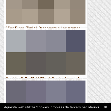
Vies Einar, Tànit i Dragonera a Les Arenes,
noves línies al sector esportiu esquerra.
A les Arenes tenim tot el gran sector de vies de dues tirades
la majoria,, encarades a ponent, ideals per els matins quan la
calor apreta; la darrera via que hi ha, la de...
Jaumegrimp 2
Fanàtic Galls, 6b (120 m), Sector Kuestelon,
Camarasa
La factoria Montse/Emili no para i, pel nom de la via, diria
que no donen l'abast. Sort que han tirat de diplomàcia i han
emprat "fanàtic" enlloc d'"agonies" que és el que se...
Aquesta web utilitza 'cookies' pròpies i de tercers per oferir-li
✖
Lo gall