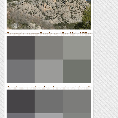
amb el Josep Sanz cap a Osca uns...
Jaumegrimp 2
Peramola, sector Bestioles. Vies Moix i Pilar
Marx
A prop de Peramola, sota el Roc de les Dues, hi ha un petit
sector de conglomerat anomenat sector Bestioles. El mes de
febrer hi vam anar a treure el cap amb el Pep, amb qui ens...
Muntanyenc
Re pòquer de vies al sector sud-oest de coll
roig
DIMECRES, 22 DE MARÇ DE 2023Aquest dimecres teniem la
intenció d'anar a Malanyeu i estalviar-li un munt de
quilometres al Lluis, però el dilluns arriba la proposta del...