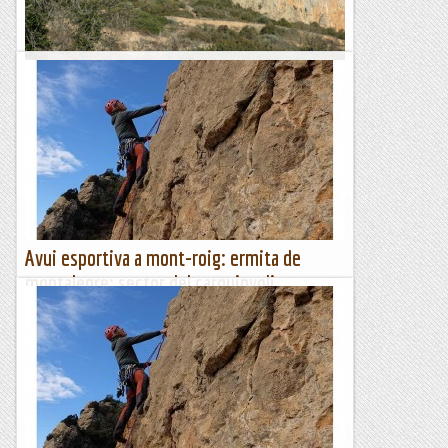
Aresta de l'Isard. Sector trad
Roger ens fa arribar una foto amb 4 ratlles amb unes curtes
vies que desconeixem. Sembla que la major part obertes
per J. Marmolejo i una línia de Juan Gutiérrez (El lado...
Lo gall
Avui esportiva a mont-roig: ermita de
montalegre: sector del carquinyoli
Feia molt de temps que no anava a fer esportiva. Amb la
colla vam decidir que amb la boira que visita la plana
lleidatans calia anar a Mont-roig i com teníem poc temps
el...
Escalada per a tontos