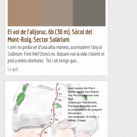
Manel&Ita
El vol de l'alijoruc, 6b (30 m), Sòcol del
Mont-Roig, Sector Solàrium
I com no podia ser d'una altra manera, acomiadem l'any al
Solàrium. Fent friki? Doncs no. Buscant-nos la vida i traient el
pols a velles obertures. Tot i els temps que...
Lo gall