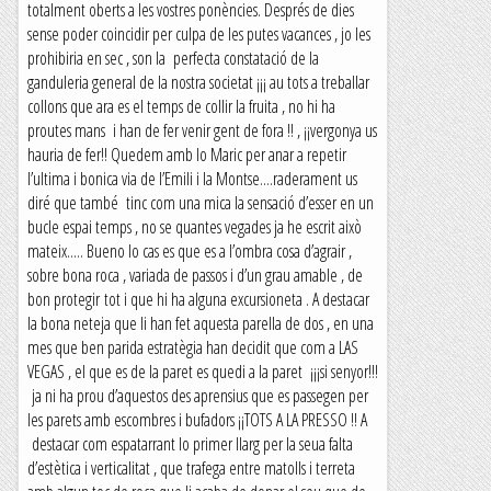
totalment oberts a les vostres ponències. Després de dies
sense poder coincidir per culpa de les putes vacances , jo les
prohibiria en sec , son la perfecta constatació de la
ganduleria general de la nostra societat ¡¡¡ au tots a treballar
collons que ara es el temps de collir la fruita , no hi ha
proutes mans i han de fer venir gent de fora !! , ¡¡vergonya us
hauria de fer!! Quedem amb lo Maric per anar a repetir
l’ultima i bonica via de l’Emili i la Montse....raderament us
diré que també tinc com una mica la sensació d’esser en un
bucle espai temps , no se quantes vegades ja he escrit això
mateix..... Bueno lo cas es que es a l’ombra cosa d’agrair ,
sobre bona roca , variada de passos i d’un grau amable , de
bon protegir tot i que hi ha alguna excursioneta . A destacar
la bona neteja que li han fet aquesta parella de dos , en una
mes que ben parida estratègia han decidit que com a LAS
VEGAS , el que es de la paret es quedi a la paret ¡¡¡si senyor!!!
ja ni ha prou d’aquestos des aprensius que es passegen per
les parets amb escombres i bufadors ¡¡TOTS A LA PRESSO !! A
destacar com espatarrant lo primer llarg per la seua falta
d’estètica i verticalitat , que trafega entre matolls i terreta