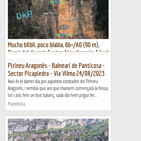
sector del sòcol. Molt bona via amb 2 llargs inicials magnífics i
difícils, i un tercer més senzill però més...
Lo gall
Mucho blibli, poco blabla, 6b+/A0 (90 m),
Paret del davant, Sector Aiguabarreig, Sòcol
del Mont-roig
Pirineu Aragonès - Balneari de Panticosa -
DkP ens obre un nou itinerari en aquest poc concorregut
Sector Picapiedra - Via Vilma 24/08/2023
sector del sòcol. Molt bona via amb 2 llargs inicials magnífics i
Avui és el darrer dia per aquestes contrades del Pirineu
difícils, i un tercer més senzill però més...
Aragonès, i sembla que ara que marxem començarà la fresca,
Lo gall
tot i així, fem un bon balanç, cada dia hem pogut fer...
Manel&Ita