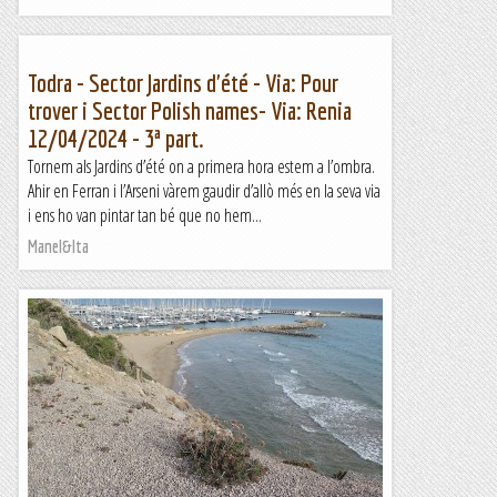
Todra - Sector Jardins d'été - Via: Pour
trover i Sector Polish names- Via: Renia
12/04/2024 - 3ª part.
Tornem als Jardins d’été on a primera hora estem a l’ombra.
Ahir en Ferran i l’Arseni vàrem gaudir d’allò més en la seva via
i ens ho van pintar tan bé que no hem...
Manel&Ita