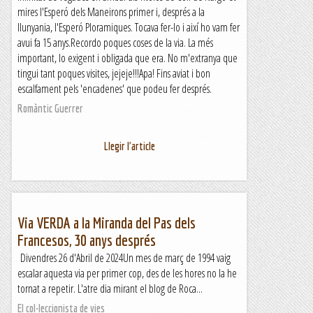
mires l'Esperó dels Maneirons primer i, després a la
llunyania, l'Esperó Ploramiques. Tocava fer-lo i així ho vam fer
avui fa 15 anys.Recordo poques coses de la via. La més
important, lo exigent i obligada que era. No m'extranya que
tingui tant poques visites, jejeje!!!Apa! Fins aviat i bon
escalfament pels 'encadenes' que podeu fer després.
Romàntic Guerrer
Llegir l'article
Via VERDA a la Miranda del Pas dels
Francesos, 30 anys després
Divendres 26 d'Abril de 2024Un mes de març de 1994 vaig
escalar aquesta via per primer cop, des de les hores no la he
tornat a repetir. L'atre dia mirant el blog de Roca...
El col·leccionista de vies