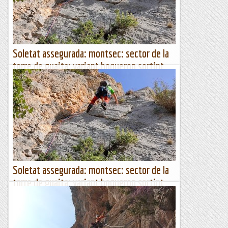
Classic climber
Soletat assegurada: montsec: sector de la
torre de guaita: variant boqueron sortint
per la cresta del xipiron
Diedre orgasmàticFa dies, al sector de la Torre de Guaita, de
Corçà vam fer la via Patrulla Canina (núm. 1 en la numeració
de vies) que ens va agradar prou. Avui ens...
Escalada per a tontos
Soletat assegurada: montsec: sector de la
torre de guaita: variant boqueron sortint
per la cresta del xipiron
Diedre orgasmàticFa dies, al sector de la Torre de Guaita, de
Corçà vam fer la via Patrulla Canina (núm. 1 en la numeració