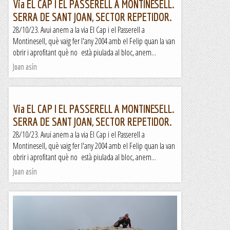
Via EL CAP I EL PASSERELL A MONTINESELL.
SERRA DE SANT JOAN, SECTOR REPETIDOR.
28/10/23. Avui anem a la via El Cap i el Passerell a
Montinesell, què vaig fer l'any 2004 amb el Felip quan la van
obrir i aprofitant què no està piulada al bloc, anem...
Joan asín
Via EL CAP I EL PASSERELL A MONTINESELL.
SERRA DE SANT JOAN, SECTOR REPETIDOR.
28/10/23. Avui anem a la via El Cap i el Passerell a
Montinesell, què vaig fer l'any 2004 amb el Felip quan la van
obrir i aprofitant què no està piulada al bloc, anem...
Joan asín