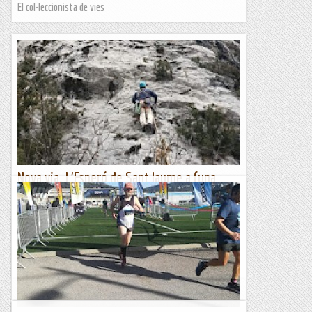
El col·leccionista de vies
Nova via. L'Esperó de Sant Jaume a (una
paret sense nom).
Després d'obrir la primera via en aquesta paret que encara
no té nom, n'obro la segona amb unes característiques molt
similars: ponts de roca i flotants a dojo, i les...
Romàntic Guerrer