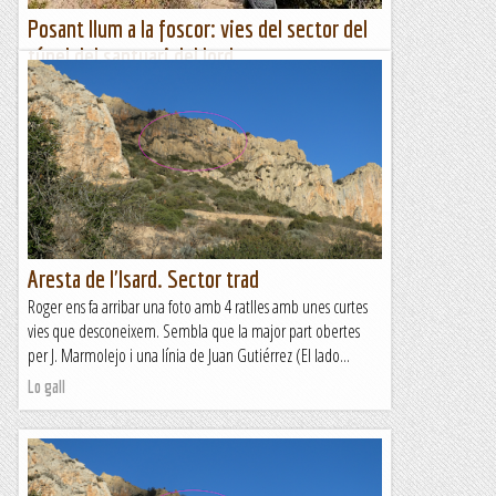
Posant llum a la foscor: vies del sector del
túnel del santuari del lord
Per arribar-nos al santuari del Lord (Sant Llorenç de
Morunys) hem de passar un túnel. Al marge sud hi ha un
sector d’escalada on sempre es troben escaladors – de fet
hi...
Escalada per a tontos
Aresta de l'Isard. Sector trad
Roger ens fa arribar una foto amb 4 ratlles amb unes curtes
vies que desconeixem. Sembla que la major part obertes
per J. Marmolejo i una línia de Juan Gutiérrez (El lado...
Lo gall