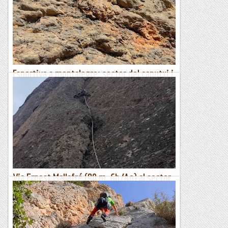
una mica de grau. Avui he estat acompanyat/motivat per la
Remei que m'ha fet tibar de braços fent grau,...
Escalada per a tontos
Esportiva a montalegre: sector del caputxi i
la llastra
De tant en tant, cal anar a fer una mica d'esportiva per pujar
una mica de grau. Avui he estat acompanyat/motivat per la
Remei que m'ha fet tibar de braços fent grau,...
Escalada per a tontos
Via Ernest Mallafré (90 m. 6b/Ao) al sector
de la Cova de l'Arcada (Montserrat)
Lògic itinerari, a la dreta de la Cova de l'Arcada, obra de dos
referents de l'escalada montserratina: Armand Ballart i
Manuel Pérez "Lete". Recorre, envoltat de vies de caire...