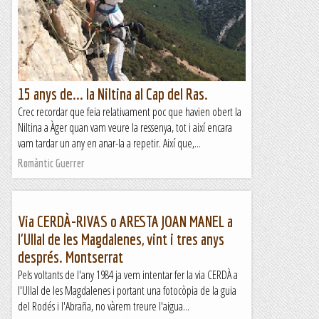
15 anys de... la Niltina al Cap del Ras.
Crec recordar que feia relativament poc que havien obert la
Niltina a Àger quan vam veure la ressenya, tot i així encara
vam tardar un any en anar-la a repetir. Així que,...
Romàntic Guerrer
Via CERDÀ-RIVAS o ARESTA JOAN MANEL a
l'Ullal de les Magdalenes, vint i tres anys
després. Montserrat
Pels voltants de l'any 1984 ja vem intentar fer la via CERDÀ a
l'Ullal de les Magdalenes i portant una fotocòpia de la guia
del Rodés i l'Abraña, no vàrem treure l'aigua...