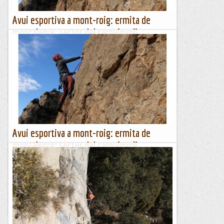
Avui esportiva a mont-roig: ermita de
montalegre: sector del carquinyoli
Feia molt de temps que no anava a fer esportiva. Amb la
colla vam decidir que amb la boira que visita la plana
lleidatans calia anar a Mont-roig i com teníem poc temps
el...
Escalada per a tontos
Avui esportiva a mont-roig: ermita de
montalegre: sector del carquinyoli
Feia molt de temps que no anava a fer esportiva. Amb la
colla vam decidir que amb la boira que visita la plana
lleidatans calia anar a Mont-roig i com teníem poc temps
el...
Escalada per a tontos