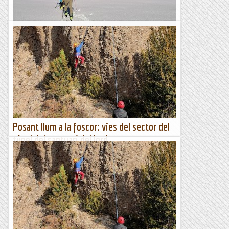
Primera esquiada per el sector de Porté
Aquesta darrera setmana ha deixat el Pirineu Oriental de
color blanquet, això ha fet que passi a tenir una imatge més
bonica i d'hivern, però no tot és tirar coets!,...
Aire de Muntanyes
Posant llum a la foscor: vies del sector del
túnel del santuari del lord
Per arribar-nos al santuari del Lord (Sant Llorenç de
Morunys) hem de passar un túnel. Al marge sud hi ha un
sector d’escalada on sempre es troben escaladors – de fet
hi...
Escalada per a tontos