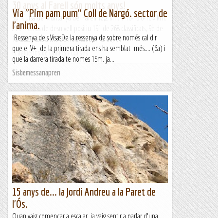
30 anys al Farell són molts anys!
Via "Pim pam pum" Coll de Nargó. sector de
30ª Cursa de Muntanya del Farell 12,2 km. 1-16-13 6-16 x km.
l'anima.
279 metres de desnivell positiu 191 de 268 classificats, 9è de
Ressenya dels VisasDe la ressenya de sobre només cal dir
18 classificats a M6 De nou estic al Farell, i...
que el V+ de la primera tirada ens ha semblat més.... (6a) i
Fragments de camins i curses
que la darrera tirada te nomes 15m. ja...
Sisbemessanapren
15 anys de... la Jordi Andreu a la Paret de
l'Ós.
Quan vaig començar a escalar, ja vaig sentir a parlar d'una