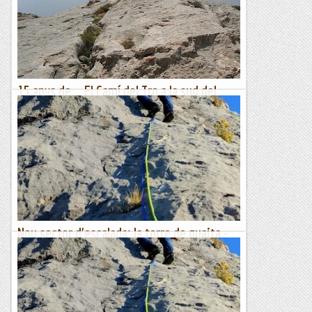
15 anys de... El Camí del Tro a la sud del
Pedraforca.
Després de descobrir el camí d'aproximació a la sud del
Pedraforca i els encants de la seva escalada, tocava assentar
tots aquests coneixements fent una altra via al lloc i,...
Romàntic Guerrer
Nou sector d'escalada: la torre de guaita -
via patrulla canina
Primera tirada Han equipat un nou sector al Montsec, prop
del poble de Corçà, en unes parets que hi ha prop de la
Torre dels moros. Han pentinat la paret de vies ben...