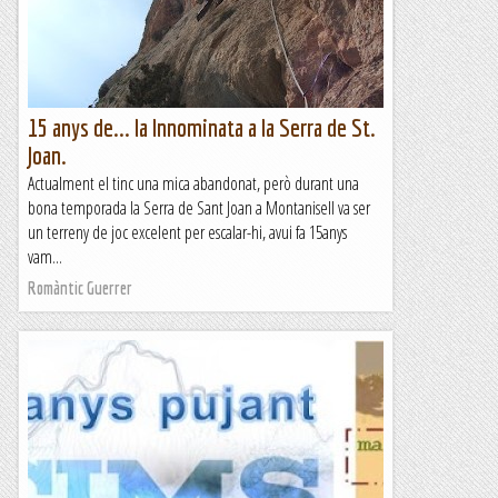
de vies) que ens va agradar prou. Avui ens...
Escalada per a tontos
15 anys de... la Innominata a la Serra de St.
Joan.
Actualment el tinc una mica abandonat, però durant una
bona temporada la Serra de Sant Joan a Montanisell va ser
un terreny de joc excelent per escalar-hi, avui fa 15anys
vam...
Romàntic Guerrer