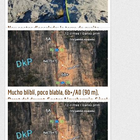
Escalada per a tontos
Nou sector d'escalada: la torre de guaita -
via patrulla canina
Primera tirada Han equipat un nou sector al Montsec, prop
del poble de Corçà, en unes parets que hi ha prop de la
Torre dels moros. Han pentinat la paret de vies ben...
Escalada per a tontos
Mucho blibli, poco blabla, 6b+/A0 (90 m),
Paret del davant, Sector Aiguabarreig, Sòcol
del Mont-roig
DkP ens obre un nou itinerari en aquest poc concorregut
sector del sòcol. Molt bona via amb 2 llargs inicials magnífics i
difícils, i un tercer més senzill però més...
Lo gall