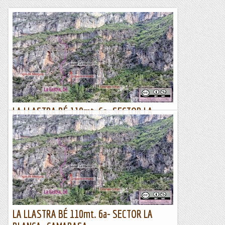
LA LLASTRA BÉ 110mt. 6a- SECTOR LA
BLANCA- CAMARASA
Deixeu-me que us comenti primer una gran noticia . En la
convocatòria de la segona reunió presencial ordinària anual
de la junta separada parroquial de cal Gall , lo...
Lo gall
LA LLASTRA BÉ 110mt. 6a- SECTOR LA