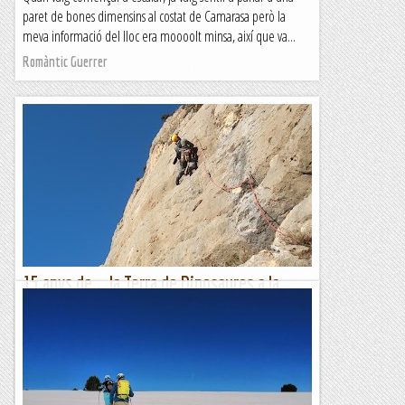
paret de bones dimensins al costat de Camarasa però la
meva informació del lloc era moooolt minsa, així que va...
Romàntic Guerrer
15 anys de... la Terra de Dinosaures a la
Paret Bucòlica.
La coneguda, freqüentada i ja clàssica Terra de Dinosaures a
la Paret Bucòlica d'Oliana és la veïna fàcil de la també
coneguda, freqüentada i clàssica Balsam del Tigre....
Romàntic Guerrer