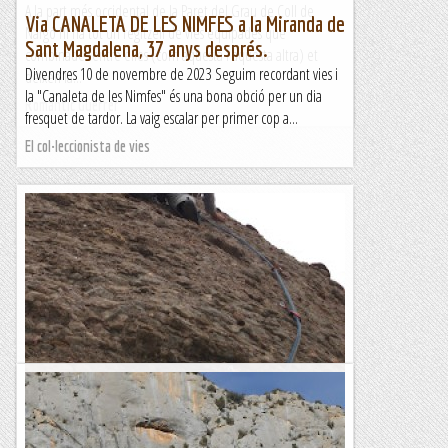
A la part més occidental de la Paret del Grau de Coll de
Via CANALETA DE LES NIMFES a la Miranda de
Nargó hi ha tot un regitzell de vies equipades que
Sant Magdalena, 37 anys després.
combinades entre elles (com aquesta i aquesta altra) et
Divendres 10 de novembre de 2023 Seguim recordant vies i
deixen la...
la "Canaleta de les Nimfes" és una bona obció per un dia
Romàntic Guerrer
fresquet de tardor. La vaig escalar per primer cop a...
El col·leccionista de vies
15 anys de... l'Enxaneta al Pollegó Oest.
Feia poc que havien obert l'Enxaneta al Pollegó Oest de
Montserrat i el company frisava per anar-hi, així que avui farà