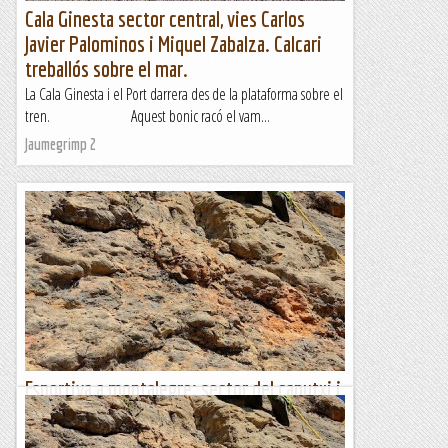
Cala Ginesta sector central, vies Carlos
Javier Palominos i Miquel Zabalza. Calcari
treballós sobre el mar.
La Cala Ginesta i el Port darrera des de la plataforma sobre el
tren. Aquest bonic racó el vam...
Jaumegrimp 2
Esportiva a montalegre: sector del caputxi i
la llastra
De tant en tant, cal anar a fer una mica d'esportiva per pujar