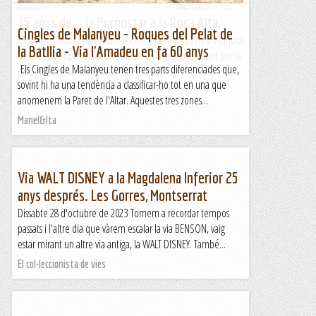
15 anys de... la Pornostar a la Roca Alta.
Cingles de Malanyeu - Roques del Pelat de
Quan escales a la part esquerra de la Roca dels Arcs a Vilanova
la Batllia - Via l'Amadeu en fa 60 anys
de Meià, sempre hi ha la temptació de seguir escalant per la
Els Cingles de Malanyeu tenen tres parts diferenciades que,
part dreta de la Roca Alta, i això és el que vam...
sovint hi ha una tendència a classificar-ho tot en una que
Romàntic Guerrer
anomenem la Paret de l'Altar. Aquestes tres zones...
Manel&Ita
Via WALT DISNEY a la Magdalena Inferior 25
anys després. Les Gorres, Montserrat
Dissabte 28 d'octubre de 2023 Tornem a recordar tempos
passats i l'altre dia que vàrem escalar la via BENSON, vaig
estar mirant un altre via antiga, la WALT DISNEY. També...
El col·leccionista de vies