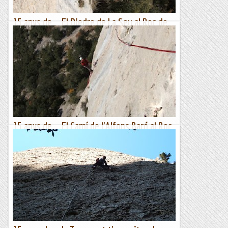
15 anys de... El Diedre de La Seu al Roc de
Collars.
En poc temps, el Roc de Collars va passar de ser un paret
desconeguda a tenir un bon grapat de vies, sobretot de setè
grau. Fa 15 anys, quan vaig repetir el Diedre de La Seu,...
Romàntic Guerrer
15 anys de... El Camí de l'Alfons Baró al Roc
de Collars.
En la meva primera visita al Roc de Collars vaig pillar una
calorada impressionant (en ple Juliol era el mínim que ens
podia passar, naturalment). I fa 15 anys, potser de...
Romàntic Guerrer