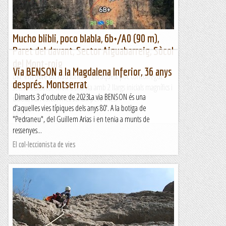
Mucho blibli, poco blabla, 6b+/A0 (90 m),
Paret del davant, Sector Aiguabarreig, Sòcol
del Mont-roig
Via BENSON a la Magdalena Inferior, 36 anys
DkP ens obre un nou itinerari en aquest poc concorregut
després. Montserrat
sector del sòcol. Molt bona via amb 2 llargs inicials magnífics i
Dimarts 3 d'octubre de 2023La via BENSON és una
difícils, i un tercer més senzill però més...
d'aquelles vies típiques dels anys 80'. A la botiga de
Lo gall
"Pedraneu", del Guillem Arias i en tenia a munts de
ressenyes...
El col·leccionista de vies