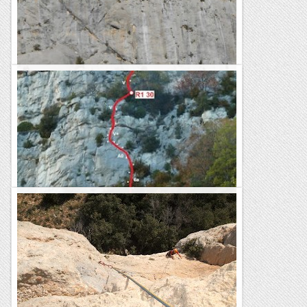
15 anys vam fer la nostra repetició. Recordo poquetes...
Romàntic Guerrer
15 anys de... la Gota Fria al Roc d'en Solà.
Molt poques vies havia fet jo a la part central del Roc d'en
Solà fa 15 anys, i suposo que el company em va engatussar
per anar a fer aquesta via, que tant ara com...
Romàntic Guerrer
Cingles de vallcebre- sector la matella
DIUMENGE, 05 DE NOVEMBRE Avui sortim de casa amb un
condicionant clar, fugir del vent de Ponent, i segons la meteo
sembla que al interior seran mes fluixes les ventades...
Els Visas