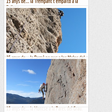
15 anys de... la Trempant t'empaito a la
Palleta.
Després del mastegot amb la mà oberta que m'en vaig
endur en la meva primera visita a la Roca de la Palleta a
Montserrat, en aquesta segona ja va ser una altra cosa. Tot i
fer...
Romàntic Guerrer
15 anys de... la Demà no puc a les Moles del
Pessó.
La solitud que envolta les Moles del Pessó a Collegats va
captivar-me des del minut zero i, després d'haver fet vistes
amb la clàssica del lloc, no vaig poder resistir la...
Romàntic Guerrer
15 anys de... la Montse a la Paret del Grau.