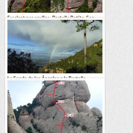
Escalant per agulles. Portella Petita, Gep
Llarg i agulla del Capdamunt.
Ressenya del Joan AsínRessenya de l'Eduard.Aquest dissabte
el temps que preveien no era gaire segur i vàrem estar
dubtant fins a darrera hora per decidir a on anar. Finalment...
Sisbemessanapren
La Senda de los Ángeles a la Portella
Superior
Aquesta via s'ha fet famosa amb el nom de la Senda de los
Ángeles, però en realitat és una combinació de diferents vies
obertes prèviament. Crec que el canvi de nom va ser...
Bloc Empotrat