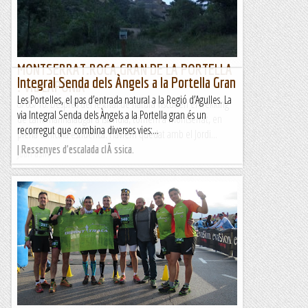
MONTSERRAT.ROCA GRAN DE LA PORTELLA
Integral Senda dels Àngels a la Portella Gran
. Via LAPÒNIA
Les Portelles, el pas d’entrada natural a la Regió d’Agulles. La
8/08/16. Després del festival de natura viscut en el trekking
via Integral Senda dels Àngels a la Portella gran és un
de Landmannalaugar a Islàndia, tornem a Montserrat, en
recorregut que combina diverses vies:...
plena canícula estiuenca. Havíem quedat amb el Jordi...
| Ressenyes d'escalada clÃ ssica.
Joan asín