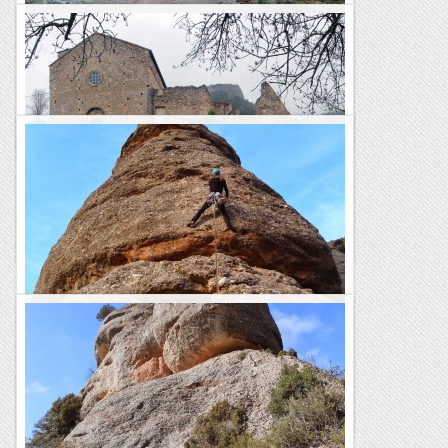
Vandellòs per la Portella
Vandellos from Txaeska on Vimeo. Era la tercera vegada que
pujava al Corral del Pinxo pel Coll de les Portes i la Portella.
La segona va ser ja fa aproximadament uns 10 anys i...
Rutes BTT
Sant pere de la portella (la quar)
Salvatgia
A la GAM de la Portella Petita (Montserrat)
**Aquest dia enfilem a veure la posta del sol i la sortida de la
lluna plena des d'aquesta bonica agulla ben encarada a
ponent, de tan fàcil accés, i fàcil escalada....
Roca i neu