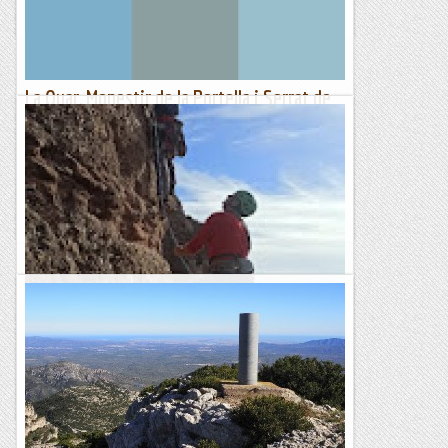
Manel&Ita
La Quar, Monestir de la Portella i Serrat de
Sant Isidre (1.117 m)
Dimarts 4 d’abril de 2023Hora de sortida: Set del matí.
Ubicació: Comarca del Berguedà. Temps aproximat: 6 h
(13,6 km) Desnivell: 630 m...
Maifemcim.cat
Bages a la Portella Petita.
Seguint els passos de Copitos de roca fem aquesta agulla de
la cara oest de la Portella Petita. El primer llarg és difícil fer-lo
totalment en lliure, per la dificultat i la...
Bloc Empotrat