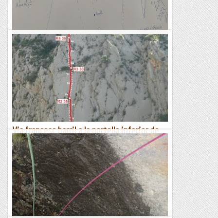
Cara Est de la Portella Petita.
Nosaltres hem fet la Via del Ràpel apurant les últimes llums
d'una tarda curta baixant d'agulles.La Normal també l'hem
fet i només hi resta un espit un xic abans...
Bloc Empotrat
Via francesc barril a la portella inferior de
collegats
DIUMENGE, 07 D'ABRIL Aquest diumenge, hem parlat amb
la colla del Penedes per anar a Collegats, amb l' intenció de
fer la nova via oberta a la Portella Inferior, però en...
Els Visas