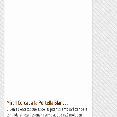
Mirall Corcat a la Portella Blanca.
Diuen els entesos que és de les picants i amb caràcter de la
contrada, a nosaltres ens ha semblat que està molt ben