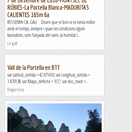
RÚBIES-La Portella Blanca-MADURITAS
CALIENTES 165m 6a
RESSENYA CAL GALL Diuen que el bon vi es torna millor
amb el temps, sempre i quan les condicions siguin
favorables, com l’anyada del raïm, la humitat i...
Lo gall
Vall de la Portella en BTT
var Latitud_sortida = 42.071433; var Longitud_sortida =
1.870138; var Mapa_defecte = 'ICC'; var doc_track =...
Engarrista