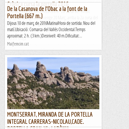
Crònica cursa la portella 2016
De la Casanova de l’Obac a la font de la
CRÒNICA CURSA LA PORTELLA 2016 - 2a Cursa del Circuit
Portella (667 m.)
Camp de TarragonaDiumenge 20 Març, arriba la 2a cursa del
Dijous 10 de març de 2016MatinalHora de sortida: Nou del
circuit camp de Tarragona i aquest cop cap a serres del
matí.Ubicació: Comarca del Vallés Occidental.Temps
mestral...
aproximat: 2 h. (3 km.)Desnivell: 40 m.Dificultat:...
Obrint traça
Maifemcim.cat
MONTSERRAT, MIRANDA DE LA PORTELLA
INTEGRAL CARRERAS-NICOLAU,CADE.
PORTELLA GRAN, Via LAPÒNIA