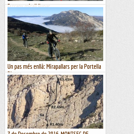
Estrany mirall llunar
DISSABTE, 30 DE SETEMBREAquest dissabte que no tinc
company definit, començo la ronda de trucades per mirar de
fer alguna escalada acceptable aquest cap de setmana, el
diumenge...
Els Visas
Un pas més enllà: Mirapallars per la Portella
Blanca
Comencem a acumular un gruix d'informació força
significatiu al bloc. Fruit d'això fem una cosa que intentem
evitar al màxim: repetir una piulada que ja teníem penjada;
ens...
Passamuntanyes
7 de Desembre de 2016-MONTSEC DE