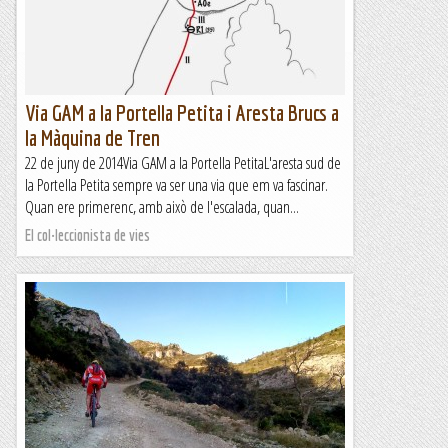
a la vall de Rialb. I en realitat força segur a les...
Roca i neu
Via GAM a la Portella Petita i Aresta Brucs a
la Màquina de Tren
22 de juny de 2014Via GAM a la Portella PetitaL'aresta sud de
la Portella Petita sempre va ser una via que em va fascinar.
Quan ere primerenc, amb això de l'escalada, quan...
El col·leccionista de vies