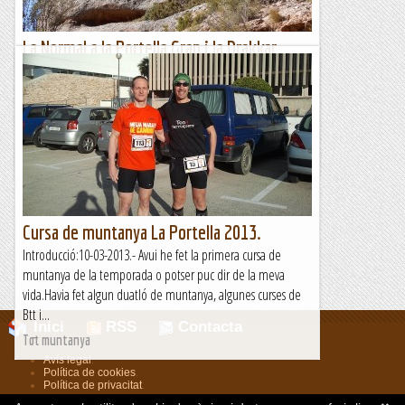
La Normal a la Portella Gran i la Drakkar
Negra a Les Savines.
Avui si que ja n'he tingut prou, s'ha acabat Montserrat fins
que no foti un "solano del copón", estic fart de passar fred
sempre hi vaig. Hem anat a repetir la Normal a la...
Romàntic Guerrer
Cursa de muntanya La Portella 2013.
Introducció:10-03-2013.- Avui he fet la primera cursa de
muntanya de la temporada o potser puc dir de la meva
vida.Havia fet algun duatló de muntanya, algunes curses de
Btt i...
Inici
RSS
Contacta
Tot muntanya
Avís legal
.
Política de cookies
.
Política de privacitat
.