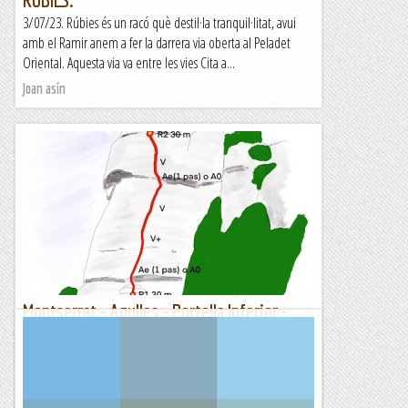
3/07/23. Rúbies és un racó què destil·la tranquil·litat, avui
amb el Ramir anem a fer la darrera via oberta al Peladet
Oriental. Aquesta via va entre les vies Cita a...
Joan asín
Montserrat - Agulles - Portella Inferior -
Aresta GAM - 30/04/2023
Aresta GAM de la Portella Petita és una gran clàssica d'Agulles
que tot escalador montserratí ha de fer. Aquest diumenge
hem quedat amb la Laura i resulta que aquesta aresta...