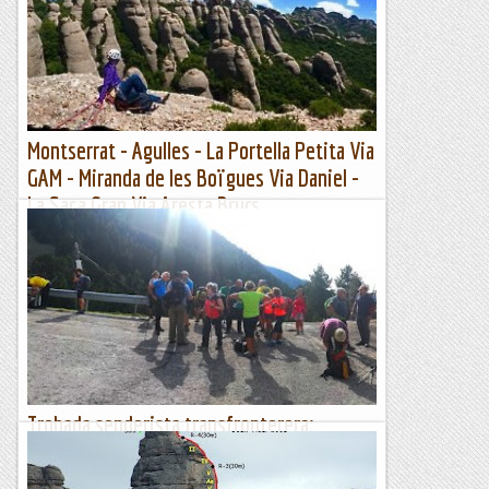
Jaume, estem en “mode remember” i anem a la via GAM de
la Portella petita...La via segueix igual però...
Joan asín
Montserrat - Agulles - La Portella Petita Via
GAM - Miranda de les Boïgues Via Daniel -
La Saca Gran Via Aresta Brucs.
Certament necessitàvem escalar a Montserrat, les limitacions
del COVID-19 ens han apartat plenament de l'escalada i
encara que hem fet el que hem pogut pel nostre municipi
per...
Manel&Ita
Trobada senderista transfronterera:
portella de mentet
Ahir vam celebrar la VIa Trobada senderista Transfonterera.