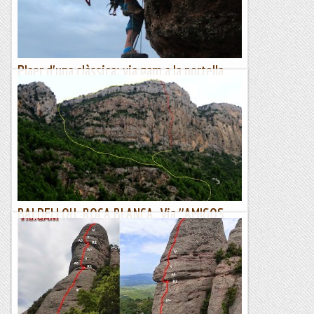
Plaer d'una clàssica: via gam a la portella
inferior
Hem truca en Toni Vilaseca que a darrera hora canviem els
plans doncs per dalt farà fred.... Em diu que em sembla
d'anar a la GAM de la Portella Inferior. Sembla telepatia li...
Escalada per a tontos
BALDELLOU. ROCA BLANCA. Via "AMIGOS
DEL GALAYAR"
15/09/18. Avui el Juan Carlos proposa anar a fer una visita a la
Roca Blanca (Baldellou), després dels dubtes al final ens
decidim d’anar-hi. També s’apunten el Xavier i...
Joan asín