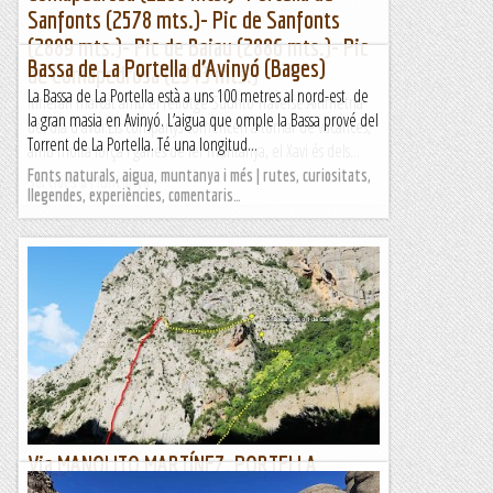
Sanfonts (2578 mts.)- Pic de Sanfonts
(2889 mts.)- Pic de Baiau (2886 mts.)- Pic
Bassa de La Portella d’Avinyó (Bages)
de Comapedrosa (2943 mts.)
La Bassa de La Portella està a uns 100 metres al nord-est de
Itinerari marcat amb el rellotge Suunto Traverse.Altimetria
la gran masia en Avinyó. L’aigua que omple la Bassa prové del
del dia d'avui.Els companys comencen a tornar de vacances,
Torrent de La Portella. Té una longitud...
amb molta força i ganes de fer muntanya, el Xavi és dels...
Fonts naturals, aigua, muntanya i més | rutes, curiositats,
Sortides a Muntanya
llegendes, experiències, comentaris…
Via MANOLITO MARTÍNEZ. PORTELLA
INFERIOR.COLLEGATS.