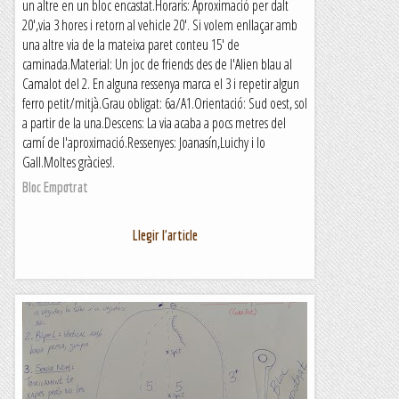
un altre en un bloc encastat.Horaris: Aproximació per dalt
20',via 3 hores i retorn al vehicle 20'. Si volem enllaçar amb
una altre via de la mateixa paret conteu 15' de
caminada.Material: Un joc de friends des de l'Alien blau al
Camalot del 2. En alguna ressenya marca el 3 i repetir algun
ferro petit/mitjà.Grau obligat: 6a/A1.Orientació: Sud oest, sol
a partir de la una.Descens: La via acaba a pocs metres del
camí de l'aproximació.Ressenyes: Joanasín,Luichy i lo
Gall.Moltes gràcies!.
Bloc Empotrat
Llegir l'article