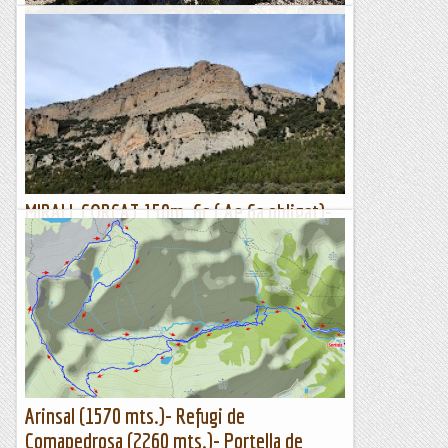
La Portella del Pinell. El Port. 100 cims
5 de novembre de 2022 Interessant proposta per descobrir
una part del Port poc freqüentada però no per aixó menys
atractiva. Entre el Mas de Barberans i la Sénia...
Senderes
MIRALL CORCAT 150m. 6c ( Ae 6a obligat)-
PORTELLA BLANCA-MONTSEC DE RUBIES
Estic amuïnat veient com les costums i la cultura de casa
nostra s’estan perdent per la forta pressió d’alguna gent i de
noves formes forasteres. Per ficar un...
Lo gall
Arinsal (1570 mts.)- Refugi de
Comapedrosa (2260 mts.)- Portella de