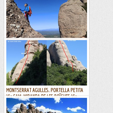
15/09/21. Aquest dimecres el Josep proposa anar a la Portella
inferior de Collegats on el César Hurtado i companyia han
obert diversos itineraris. Per accedir a aquestes vies...
Joan asín
Sols la via normal de la portella inferior
En baixar de l'agulla Sense nom veiem que encara tenim
temps per fer alguna altra escalada i anem a veure l'aresta
est. Miro els blogs que diuen: El col.leccionista...
Escalada per a tontos
MONTSERRAT AGULLES. PORTELLA PETITA
Via GAM. MIRANDA DE LES BOÏGUES Via
SÍLVIA.
13/09/20. Quedem per fer una matinal a Montserrat amb el