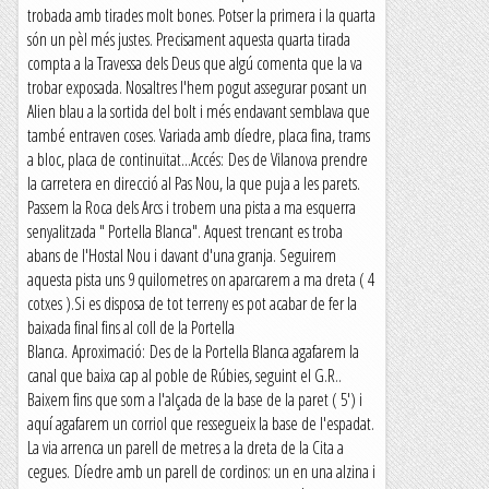
trobada amb tirades molt bones. Potser la primera i la quarta
són un pèl més justes. Precisament aquesta quarta tirada
compta a la Travessa dels Deus que algú comenta que la va
trobar exposada. Nosaltres l'hem pogut assegurar posant un
Alien blau a la sortida del bolt i més endavant semblava que
també entraven coses. Variada amb díedre, placa fina, trams
a bloc, placa de continuïtat...Accés: Des de Vilanova prendre
la carretera en direcció al Pas Nou, la que puja a les parets.
Passem la Roca dels Arcs i trobem una pista a ma esquerra
senyalitzada " Portella Blanca". Aquest trencant es troba
abans de l'Hostal Nou i davant d'una granja. Seguirem
aquesta pista uns 9 quilometres on aparcarem a ma dreta ( 4
cotxes ).Si es disposa de tot terreny es pot acabar de fer la
baixada final fins al coll de la Portella
Blanca. Aproximació: Des de la Portella Blanca agafarem la
canal que baixa cap al poble de Rúbies, seguint el G.R..
Baixem fins que som a l'alçada de la base de la paret ( 5') i
aquí agafarem un corriol que ressegueix la base de l'espadat.
La via arrenca un parell de metres a la dreta de la Cita a
cegues. Díedre amb un parell de cordinos: un en una alzina i