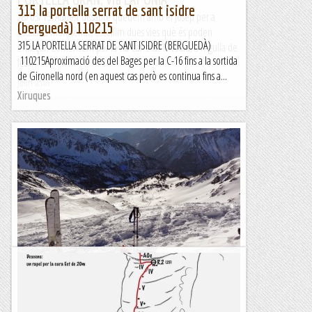
315 la portella serrat de sant isidre
28/03/15. Aquest dissabte quedem amb el Josep per a
(berguedà) 110215
escalar a Montserrat, escollim dues vies què és poden
315 LA PORTELLA SERRAT DE SANT ISIDRE (BERGUEDÀ)
enllaçar. Comencem per la via Carreras-Nicolau, a l’Agulla de
110215Aproximació des del Bages per la C-16 fins a la sortida
les...
de Gironella nord (en aquest cas però es continua fins a...
Joan asín
Xiruques
A la Portella del Forn (Andorra)
**Aquest és un bonic i clàssic itinerari circular que queda
amanit amb el trempat descens de la Costa de Fontfreda cap