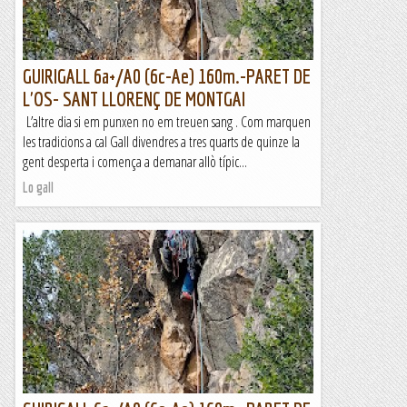
GUIRIGALL 6a+/A0 (6c-Ae) 160m.-PARET DE
L'OS- SANT LLORENÇ DE MONTGAI
L’altre dia si em punxen no em treuen sang . Com marquen
les tradicions a cal Gall divendres a tres quarts de quinze la
gent desperta i comença a demanar allò típic...
Lo gall