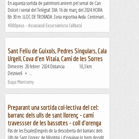
En aquesta sortida de patrimoni anirem pel serrat de Can
Dolcet i serrat del Telègraf. DIA: 16 de març del 2024 HORA:
8h 30 m. LLOC DE TROBADA: Zona esportiva Avda. Centenari...
4000peus - Associació Excursionista Collbató
Sant Feliu de Guixols, Pedres Singulars, Cala
Urgell, Cova d'en Vitaia, Camí de les Sorres
Dimecres 28 febrer 2024 Distancia 10,3 km
Desnivell + ...
Esqui Montseny
Preparant una sortida col·lectiva del cel:
barranc dels ulls de sant llorenç - camí
travessser de les bassotes - coll d'orenga
Pas de les EscalesDesprés de la descoberta del barranc dels
Ulls de Sant Llorenç de Montgai i d'equipar-lo hem decidit