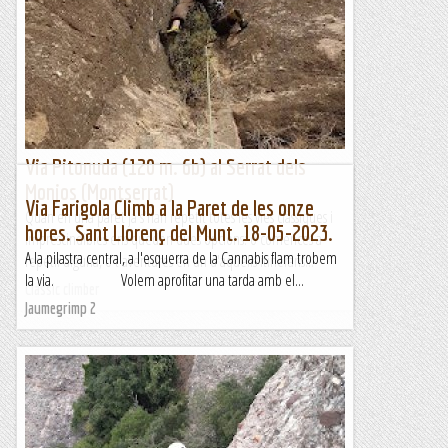
Via Pitonuda (120 m. 6b) al Serrat dels
Monjos (Montserrat)
Via Farigola Climb a la Paret de les onze
Quan en una paret ja s'han repetit totes les vies clàssiques i
hores. Sant Llorenç del Munt. 18-05-2023.
imprescindibles ens queden dues opcions: o comences a
A la pilastra central, a l'esquerra de la Cannabis flam trobem
repetir alguna, o t'aventures en un d'aquells itineraris...
la via. Volem aprofitar una tarda amb el...
Classic climber
Jaumegrimp 2