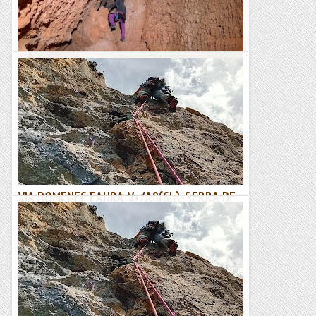
Escletxa del Moro o Cova de Sant Jeroni
L'Escletxa del Moro és un indret singular de Montserat. Es
tracta d'una cavitat dintre d'una gran fisura entre roques, al
peu de la Paret de l'Aeri. Tot i que...
Blog de muntanya
VIA DOMENEC FAURA V+/A0(6b)-SERRA DE
SANT JOAN.
Continuant buscant vietes que no apretin massa donat el
meu llastimós estat físic , Jesús em proposa aquesta. Sobre
el paper sembla que pot estar be i...
Lo gall