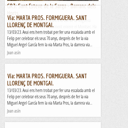
GR3: Sant Esteve de la Sarga - Barranc dels
Horts
Via: MARTA PROS. FORMIGUERA. SANT
Una nova etapa del GR3, arribant a la vall de la Noguera
LLORENÇ DE MONTGAI.
Ribagorçana i deixant definitivament enrere el Montsec. Ha
13/03/23. Avui ens hem trobat per fer una escalada amb el
estat una etapa fàcil i curta però molt...
Felip per celebrar els seus 70 anys, després de fer la via
Blog de muntanya
Miguel Angel García fem la via Marta Pros, la darrera via...
Joan asín
Via: MARTA PROS. FORMIGUERA. SANT
LLORENÇ DE MONTGAI.
13/03/23. Avui ens hem trobat per fer una escalada amb el
Felip per celebrar els seus 70 anys, després de fer la via
Miguel Angel García fem la via Marta Pros, la darrera via...
Joan asín