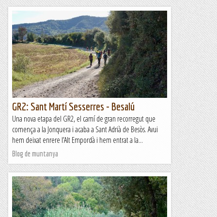
GR2: Sant Martí Sesserres - Besalú
Una nova etapa del GR2, el camí de gran recorregut que
comença a la Jonquera i acaba a Sant Adrià de Besòs. Avui
hem deixat enrere l’Alt Empordà i hem entrat a la...
Blog de muntanya