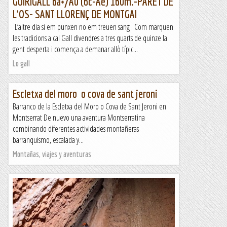
GUIRIGALL 6a+/A0 (6c-Ae) 160m.-PARET DE
L'OS- SANT LLORENÇ DE MONTGAI
L’altre dia si em punxen no em treuen sang . Com marquen
les tradicions a cal Gall divendres a tres quarts de quinze la
gent desperta i comença a demanar allò típic...
Lo gall
Escletxa del moro o cova de sant jeroni
Barranco de la Escletxa del Moro o Cova de Sant Jeroni en
Montserrat De nuevo una aventura Montserratina
combinando diferentes actividades montañeras
barranquismo, escalada y...
Montañas, viajes y aventuras