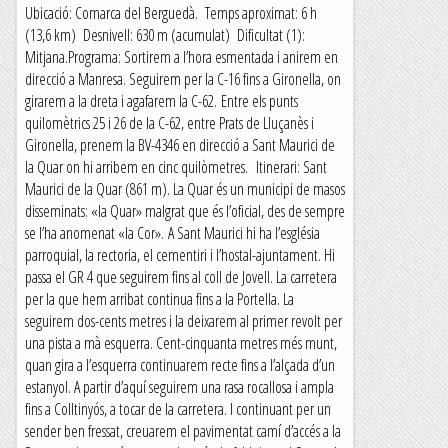
Ubicació: Comarca del Berguedà. Temps aproximat: 6 h
(13,6 km) Desnivell: 630 m (acumulat) Dificultat (1):
Mitjana.Programa: Sortirem a l’hora esmentada i anirem en
direcció a Manresa. Seguirem per la C-16 fins a Gironella, on
girarem a la dreta i agafarem la C-62. Entre els punts
quilomètrics 25 i 26 de la C-62, entre Prats de Lluçanès i
Gironella, prenem la BV-4346 en direcció a Sant Maurici de
la Quar on hi arribem en cinc quilòmetres. Itinerari: Sant
Maurici de la Quar (861 m). La Quar és un municipi de masos
disseminats: «la Quar» malgrat que és l’oficial, des de sempre
se l’ha anomenat «la Cor». A Sant Maurici hi ha l’església
parroquial, la rectoria, el cementiri i l’hostal-ajuntament. Hi
passa el GR 4 que seguirem fins al coll de Jovell. La carretera
per la que hem arribat continua fins a la Portella. La
seguirem dos-cents metres i la deixarem al primer revolt per
una pista a mà esquerra. Cent-cinquanta metres més munt,
quan gira a l’esquerra continuarem recte fins a l’alçada d’un
estanyol. A partir d’aquí seguirem una rasa rocallosa i ampla
fins a Colltinyós, a tocar de la carretera. I continuant per un
sender ben fressat, creuarem el pavimentat camí d’accés a la