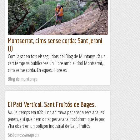
Escolans. El seu recorregut no és...
Blog de muntanya
Montserrat, cims sense corda: Sant Jeroni
(I)
Com ja saben tots els seguidors del Blog de Muntanya, fa un
cert temps va publicar-se un llibre amb el títol Montserrat,
cims sense corda. En aquest llibre es...
Blog de muntanya
El Pati Vertical. Sant Fruitós de Bages.
Avui el temps era rúfol i no animava per anar a escalar a les
parets, així que hem optat per anar al rocòdrom que fa poc
s'ha obert en un polígon industrial de Sant Fruitós...
Sisbemessanapren