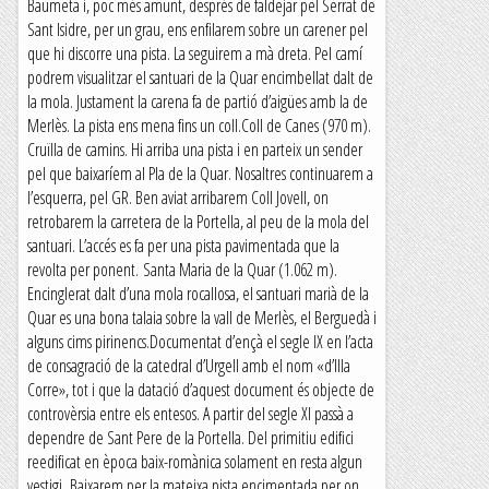
Baumeta i, poc més amunt, després de faldejar pel Serrat de
Sant Isidre, per un grau, ens enfilarem sobre un carener pel
que hi discorre una pista. La seguirem a mà dreta. Pel camí
podrem visualitzar el santuari de la Quar encimbellat dalt de
la mola. Justament la carena fa de partió d’aigües amb la de
Merlès. La pista ens mena fins un coll.Coll de Canes (970 m).
Cruïlla de camins. Hi arriba una pista i en parteix un sender
pel que baixaríem al Pla de la Quar. Nosaltres continuarem a
l’esquerra, pel GR. Ben aviat arribarem Coll Jovell, on
retrobarem la carretera de la Portella, al peu de la mola del
santuari. L’accés es fa per una pista pavimentada que la
revolta per ponent. Santa Maria de la Quar (1.062 m).
Encinglerat dalt d’una mola rocallosa, el santuari marià de la
Quar es una bona talaia sobre la vall de Merlès, el Berguedà i
alguns cims pirinencs.Documentat d’ençà el segle IX en l’acta
de consagració de la catedral d’Urgell amb el nom «d’Illa
Corre», tot i que la datació d’aquest document és objecte de
controvèrsia entre els entesos. A partir del segle XI passà a
dependre de Sant Pere de la Portella. Del primitiu edifici
reedificat en època baix-romànica solament en resta algun
vestigi. Baixarem per la mateixa pista encimentada per on