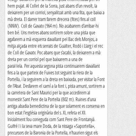
hem pujat. Al Collet de la Sorra, just abans d’un revolt, la
deixarem per un corriol, senyalitzat amb una fita, que baixa a
mà dreta. El darrer tram farem drecera (fites) fins al coll
(NNW). Coll de Gavatx (964 m). No acabarem d’arribar-hi
ben bé. Uns metres abans sortirem sobre una pista que
agafarem a mà esquerra davallant pel Bac dels Monjos, a
mitja alçada entre els serrats de Gualter, Rodó i Llarg i el rec
de Coll de Gavatx. Poc abans que s’acabi, la deixarem a mà
dreta per un corriol pel que baixarem a una de
paral·lela. Per aquesta segona pista continuarem davallant
fins a la que parteix de Fuïves tot seguint la riera de la
Portella, i la seguirem a la dreta en baixada, per visitar la Font
de l’Abat. Desfarem el camí a la font i, pista amunt, sortirem a
la carretera de Sant Maurici per la que accedirem al
monestir.Sant Pere de la Portella (802 m). Ruïnes d’una
antiga abadia benedictina de la que solament es conserva en
bon estat l’església originària del s. XI, refeta el XII.
Inicialment fou coneguda com Sant Pere de Frontanyà.
Guifré I i la seva mare Doda, de la nissaga «Saportella»,
precursors de la Baronia de la Portella, n’haurien sigut els