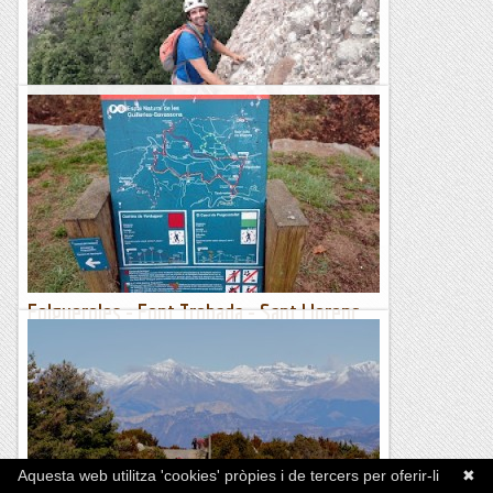
Aresta del Violí a la Miranda de Sant Benet.
Molt guapa via en el seu grau, amb una pedra de primera
divisió i un traçat súper xulo. Fins l'any 2013 es trobava
equipada amb parabolts i és considerava una escalada de...
Bloc Empotrat
Folgueroles - Font Trobada - Sant Llorenç
del Munt - Salt de la Minyona (861 m)
Dissabte 17 de febrer de 2024Hora de sortida: ¾ de set del
matí. Ubicació: Comarca d’Osona. Temps aproximat: 5 h 15
min (16,3 km) Desnivell: 591 m...
Maifemcim.cat
Aquesta web utilitza 'cookies' pròpies i de tercers per oferir-li
✖