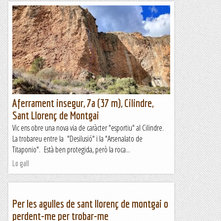
Aferrament insegur, 7a (37 m), Cilindre,
Sant Llorenç de Montgai
Vic ens obre una nova via de caràcter "esportiu" al Cilindre.
La trobareu entre la "Desilusió" i la "Arsenalato de
Titaponio". Està ben protegida, però la roca...
Lo gall
Per les agulles de sant llorenç de montgai o
perdent-me per trobar-me