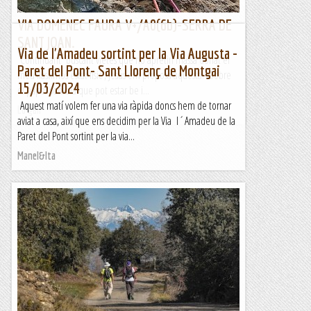
VIA DOMENEC FAURA V+/A0(6b)-SERRA DE
SANT JOAN.
Via de l'Amadeu sortint per la Via Augusta -
Continuant buscant vietes que no apretin massa donat el
Paret del Pont- Sant Llorenç de Montgai
meu llastimós estat físic , Jesús em proposa aquesta. Sobre
15/03/2024
el paper sembla que pot estar be i...
Aquest matí volem fer una via ràpida doncs hem de tornar
Lo gall
aviat a casa, així que ens decidim per la Via l´Amadeu de la
Paret del Pont sortint per la via...
Manel&Ita