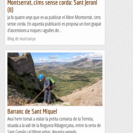
Montserrat, cims sense corda: Sant Jeroni
(II)
Ja fa quatre anys que es va publicar el llibre Montserrat, cims
sense corda. En aquesta publicació es proposa un bon grapat
d'ascensions a roques i agulles de...
Blog de muntanya
Barranc de Sant Miquel
Avui hem tornat a visitar la petita comarca de la Terreta,
situada a la vall de la Noguera Ribagorçana, entre la serra de
Sant Gervàs i el Mont-rebei. Aquesta vegada...