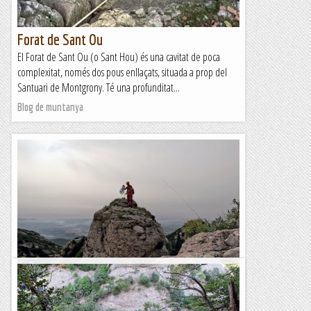
Forat de Sant Ou
El Forat de Sant Ou (o Sant Hou) és una cavitat de poca
complexitat, només dos pous enllaçats, situada a prop del
Santuari de Montgrony. Té una profunditat...
Blog de muntanya
Torrent Fondo i Serrat dels Escolans
El Serrat dels Escolans és una cresta montserratina que
separa les petites valls del Torrent Fondo i el Torrent dels