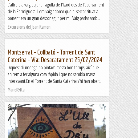
L'altre dia vaig pujar a l'agulla de l'Isard des de l'aparcament
de la Formiguera. I em vaig adonar que el sector situat a
ponent era un gran desconegut per mi. Vaig parlar amb...
Excursions del Joan Ramon
Montserrat - Collbató - Torrent de Sant
Caterina - Via: Desacatament 25/02/2024
Aquest diumenge no pintava massa bon temps, així que
anirem a fer alguna cosa ràpida i que no sembla massa
interessant.En el Torrent de Santa Caterina s'hi han obert...
Manel&Ita