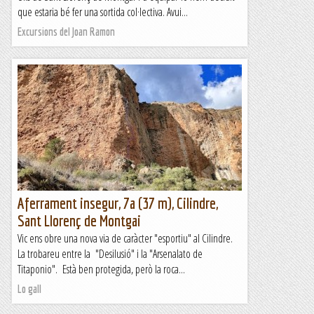
que estaria bé fer una sortida col·lectiva. Avui...
Excursions del Joan Ramon
Aferrament insegur, 7a (37 m), Cilindre,
Sant Llorenç de Montgai
Vic ens obre una nova via de caràcter "esportiu" al Cilindre.
La trobareu entre la "Desilusió" i la "Arsenalato de
Titaponio". Està ben protegida, però la roca...
Lo gall