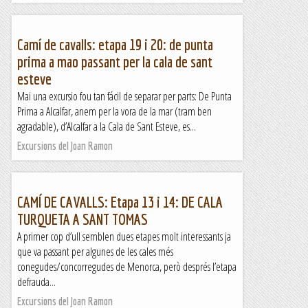
Camí de cavalls: etapa 19 i 20: de punta
prima a mao passant per la cala de sant
esteve
Mai una excursio fou tan fácil de separar per parts: De Punta
Prima a Alcalfar, anem per la vora de la mar (tram ben
agradable), d’Alcalfar a la Cala de Sant Esteve, es...
Excursions del Joan Ramon
CAMÍ DE CAVALLS: Etapa 13 i 14: DE CALA
TURQUETA A SANT TOMAS
A primer cop d’ull semblen dues etapes molt interessants ja
que va passant per algunes de les cales més
conegudes/concorregudes de Menorca, però després l’etapa
defrauda...
Excursions del Joan Ramon