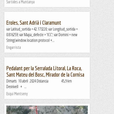
Sortides a Muntanya
Eroles, Sant Adrià i Claramunt
var Latitud_sortida = 42.173220; var Longitud_sortida =
0.816259; var Mapa_defecte = 'ICC'; var Domini = new
String(window.location.protocol +...
Engarrista
Pedalant per la Serralada Litoral, La Roca,
Sant Mateu del Bosc, Mirador de la Cornisa
Dimarts 10 abril 2024 Distancia 45,9 km
Desnivell + ...
Esqui Montseny