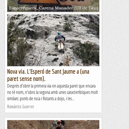
Esparraguera,Carena de Manader (Ull de Déu)
Serrat de Rubió-Esparraguera
&nb...
Kimisades
Nova via. L'Esperó de Sant Jaume a (una
paret sense nom).
Després d'obrir la primera via en aquesta paret que encara
no té nom, n'obro la segona amb unes característiques molt
similars: ponts de roca i flotants a dojo, i les...
Romàntic Guerrer