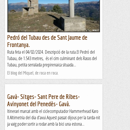
Pedró del Tubau des de Sant Jaume de
Frontanya.
Ruta feta el 04/02/2024. Descripció de la ruta.El Pedró del
Tubau, de 1.543 metres, és el cim culminant dels Rasos del
Tubau, petita serralada prepirenaica situada...
El blog del Miquel, de roca en roca.
Gavà- Sitges- Sant Pere de Ribes-
Avinyonet del Penedès- Gavà.
Itinerari marcat amb el ciclecomputador Hammerhead Karo
II.Altimetria del dia d'avui.Aquest passat dijous per la tarda-nit
ja vaig poder sortir a rodar amb la bici una estona...