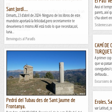
El Pati V
(I)
Avui el temps
Sant Jordi...
Com ja saben tots els seguidors del Blog de Muntanya, fa un
parets, així
Dimarts, 23 d’abril de 2024- Ninguno de los libros de este
cert temps va publicar-se un llibre amb el títol Montserrat,
s'ha obert en
mundote aportará la felicidad,pero secretamente te
cims sense corda. En aquest llibre es...
Sisbemessan
devuelvena ti mismo.Allí está todo lo que necesitas,sol,
Blog de muntanya
luna...
Benvinguts al Paradís
CAMÍ DE C
TURQUET
A primer cop 
que va passan
conegudes/co
defrauda...
Excursions d
Pedró del Tubau des de Sant Jaume de
Eroles, S
Frontanya.
var Latitud_s