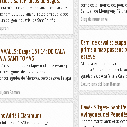
ertical. Sant Fruitós de Bages.
complexitat, només dos pous en
 era rúfol i no animava per anar a escalar a les
Santuari de Montgrony. Té una 
 que hem optat per anar al rocòdrom que fa poc
Blog de muntanya
 un polígon industrial de Sant Fruitós...
apren
Camí de cavalls: etapa
prima a mao passant pe
AVALLS: Etapa 13 i 14: DE CALA
esteve
A A SANT TOMAS
Mai una excursio fou tan fácil 
d’ull semblen dues etapes molt interessants ja
Prima a Alcalfar, anem per la v
t per algunes de les cales més
agradable), d’Alcalfar a la Cala 
ncorregudes de Menorca, però després l’etapa
Excursions del Joan Ramon
el Joan Ramon
Gavà- Sitges- Sant Pe
Avinyonet del Penedès
ant Adrià i Claramunt
Itinerari marcat amb el cicl
ortida = 42.173220; var Longitud_sortida =