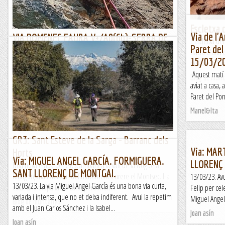
Escletxa 
Via de l'
VIA DOMENEC FAURA V+/A0(6b)-SERRA DE
L'Escletxa de
Paret del
SANT JOAN.
tracta d'una 
15/03/2
Continuant buscant vietes que no apretin massa donat el
peu de la Pare
meu llastimós estat físic , Jesús em proposa aquesta. Sobre
Aquest matí 
Blog de mun
el paper sembla que pot estar be i...
aviat a casa,
Paret del Pont
Lo gall
Manel&Ita
GR3: Sant Esteve de la Sarga - Barranc dels
Via: MAR
Horts
Via: MIGUEL ANGEL GARCÍA. FORMIGUERA.
LLORENÇ 
Una nova etapa del GR3, arribant a la vall de la Noguera
SANT LLORENÇ DE MONTGAI.
Ribagorçana i deixant definitivament enrere el Montsec. Ha
13/03/23. Av
13/03/23. La via Miguel Angel García és una bona via curta,
estat una etapa fàcil i curta però molt...
Felip per cele
variada i intensa, que no et deixa indiferent. Avui la repetim
Miguel Angel 
Blog de muntanya
amb el Juan Carlos Sánchez i la Isabel...
Joan asín
Joan asín