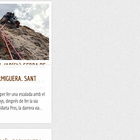
V+/A0(6b)-SERRA DE
RMIGUERA. SANT
 no apretin massa donat el
ús em proposa aquesta. Sobre
per fer una escalada amb el
e i...
ys, després de fer la via
arta Pros, la darrera via...