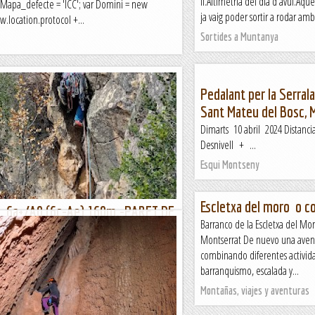
II.Altimetria del dia d'avui.Aque
r Mapa_defecte = 'ICC'; var Domini = new
ja vaig poder sortir a rodar amb 
.location.protocol +...
Sortides a Muntanya
Pedalant per la Serrala
Sant Mateu del Bosc, M
Dimarts 10 abril 2024 Di
Desnivell + ...
Esqui Montseny
Escletxa del moro o co
L 6a+/A0 (6c-Ae) 160m.-PARET DE
Barranco de la Escletxa del Mo
NT LLORENÇ DE MONTGAI
Montserrat De nuevo una aven
si em punxen no em treuen sang . Com marquen
combinando diferentes activi
 a cal Gall divendres a tres quarts de quinze la
barranquismo, escalada y...
 i comença a demanar allò típic...
Montañas, viajes y aventuras