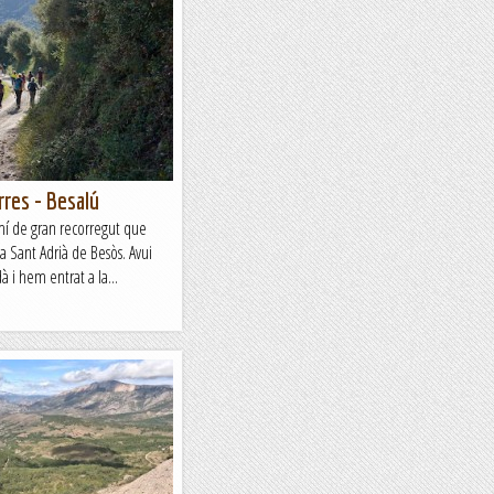
rres - Besalú
mí de gran recorregut que
a Sant Adrià de Besòs. Avui
 i hem entrat a la...