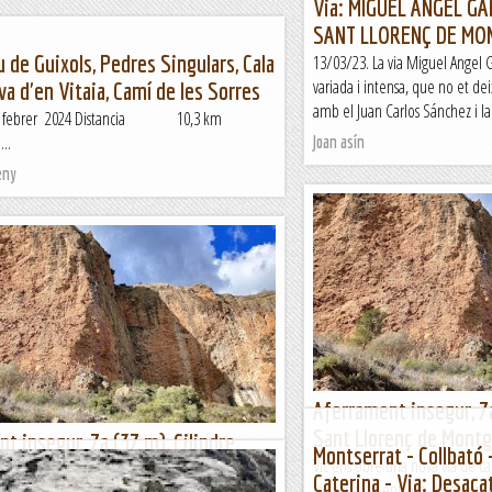
Via: MIGUEL ANGEL G
SANT LLORENÇ DE MO
u de Guixols, Pedres Singulars, Cala
13/03/23. La via Miguel Angel G
variada i intensa, que no et de
ova d'en Vitaia, Camí de les Sorres
amb el Juan Carlos Sánchez i la 
8 febrer 2024 Distancia 10,3 km
..
Joan asín
eny
Aferrament insegur, 7a
Sant Llorenç de Montg
t insegur, 7a (37 m), Cilindre,
Montserrat - Collbató 
Vic ens obre una nova via de car
enç de Montgai
Caterina - Via: Desa
La trobareu entre la "Desilusió"