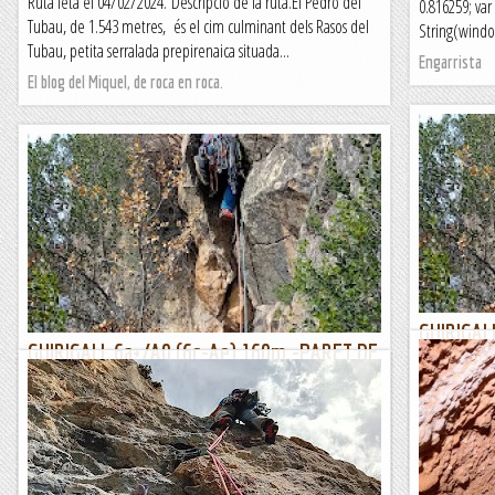
Ruta feta el 04/02/2024. Descripció de la ruta.El Pedró del
0.816259; va
Tubau, de 1.543 metres, és el cim culminant dels Rasos del
String(window
Tubau, petita serralada prepirenaica situada...
Engarrista
El blog del Miquel, de roca en roca.
GUIRIGAL
GUIRIGALL 6a+/A0 (6c-Ae) 160m.-PARET DE
L'OS- SA
L'OS- SANT LLORENÇ DE MONTGAI
L’altre dia 
L’altre dia si em punxen no em treuen sang . Com marquen
les tradicions
les tradicions a cal Gall divendres a tres quarts de quinze la
gent desperta
gent desperta i comença a demanar allò típic...
Lo gall
Lo gall