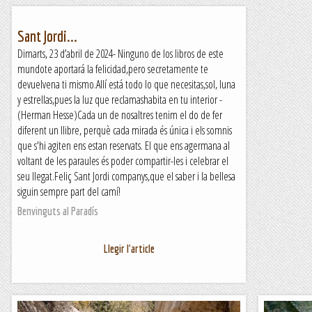
Sant Jordi...
Dimarts, 23 d’abril de 2024- Ninguno de los libros de este
mundote aportará la felicidad,pero secretamente te
devuelvena ti mismo.Allí está todo lo que necesitas,sol, luna
y estrellas,pues la luz que reclamashabita en tu interior -
(Herman Hesse)Cada un de nosaltres tenim el do de fer
diferent un llibre, perquè cada mirada és única i els somnis
que s'hi agiten ens estan reservats. El que ens agermana al
voltant de les paraules és poder compartir-les i celebrar el
seu llegat.Feliç Sant Jordi companys,que el saber i la bellesa
siguin sempre part del camí!
Benvinguts al Paradís
Llegir l'article