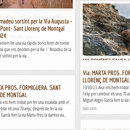
del Moro o Cova de Sant Jeroni
Amadeu sortint per la Via Augusta -
l Moro és un indret singular de Montserat. Es
 Pont- Sant Llorenç de Montgai
cavitat dintre d'una gran fisura entre roques, al
024
t de l'Aeri. Tot i que...
volem fer una via ràpida doncs hem de tornar
tanya
 així que ens decidim per la Via l´Amadeu de la
 sortint per la via...
VIA DOMENEC FAURA 
SANT JOAN.
Via: MARTA PROS. FO
Continuant buscant vietes que
LLORENÇ DE MONTGAI.
meu llastimós estat físic , Jes
TA PROS. FORMIGUERA. SANT
13/03/23. Avui ens hem trobat 
el paper sembla que pot estar b
Felip per celebrar els seus 70 an
DE MONTGAI.
Lo gall
Miguel Angel García fem la via M
ui ens hem trobat per fer una escalada amb el
brar els seus 70 anys, després de fer la via
Joan asín
García fem la via Marta Pros, la darrera via...