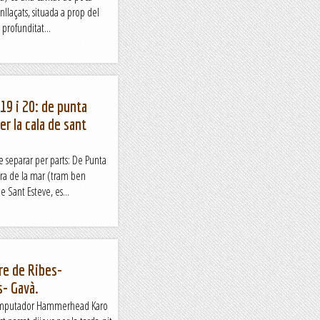
llaçats, situada a prop del
profunditat...
 19 i 20: de punta
r la cala de sant
de separar per parts: De Punta
ora de la mar (tram ben
de Sant Esteve, es...
re de Ribes-
- Gavà.
ecomputador Hammerhead Karo