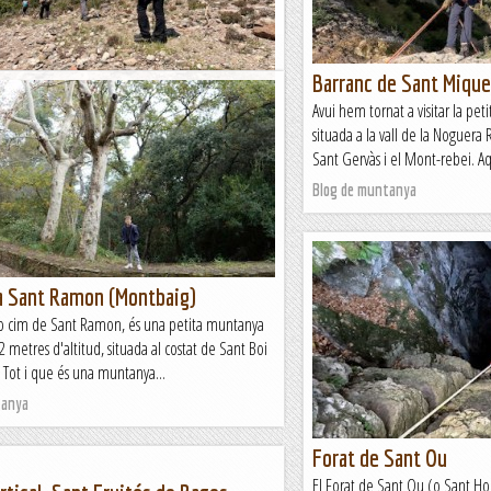
tanya
Barranc de Sant Mique
per la Roca Mur de Sant Llorenç
Avui hem tornat a visitar la pet
excursió per la zona de Sant Llorenç de Munt.
situada a la vall de la Noguera 
tit del Marquet de les Roques per fer un
Sant Gervàs i el Mont-rebei. Aq
ular que té el principal centre...
Blog de muntanya
tanya
 a Sant Ramon (Montbaig)
o cim de Sant Ramon, és una petita muntanya
metres d'altitud, situada al costat de Sant Boi
 Tot i que és una muntanya...
tanya
Forat de Sant Ou
El Forat de Sant Ou (o Sant Ho