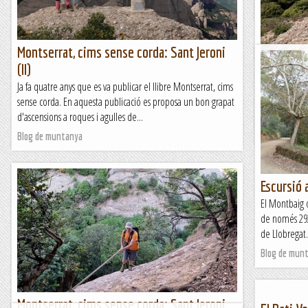
Blog de mun
Montserrat, cims sense corda: Sant Jeroni
Excursió 
(II)
Hem fet una 
Ja fa quatre anys que es va publicar el llibre Montserrat, cims
Avui hem sor
sense corda. En aquesta publicació es proposa un bon grapat
itinerari circ
d'ascensions a roques i agulles de...
Blog de mun
Blog de muntanya
Escursió
El Montbaig 
de només 292 
de Llobregat.
Blog de mun
Montserrat, cims sense corda: Sant Jeroni