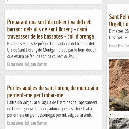
Sant Feli
Preparant una sortida col·lectiva del cel:
Urgell, C
barranc dels ulls de sant llorenç - camí
Dimecres 2
travessser de les bassotes - coll d'orenga
Desnivell + .
Pas de les EscalesDesprés de la descoberta del barranc dels
Esqui Monts
Ulls de Sant Llorenç de Montgai i d'equipar-lo hem decidit
que estaria bé fer una sortida col·lectiva. Avui...
Excursions del Joan Ramon
Per les agulles de sant llorenç de montgai o
perdent-me per trobar-me
L'altre dia vaig pujar a l'agulla de l'Isard des de l'aparcament
de la Formiguera. I em vaig adonar que el sector situat a
ponent era un gran desconegut per mi. Vaig parlar amb...
Aferramen
Sant Llor
Excursions del Joan Ramon