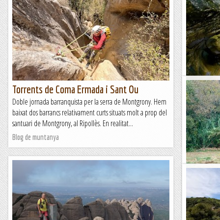
Torrents de Coma Ermada i Sant Ou
Barranc 
Doble jornada barranquista per la serra de Montgrony. Hem
Doble jornad
baixat dos barrancs relativament curts situats molt a prop del
activitats mo
santuari de Montgrony, al Ripollès. En realitat...
descens del B
Blog de muntanya
Blog de mun
GR2: Terr
Segona etapa
comença a La
recorrent l'Al