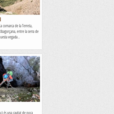
l
ita comarca de la Terreta,
Ribagorçana, entre la serra de
uesta vegada...
u) és una cavitat de poca