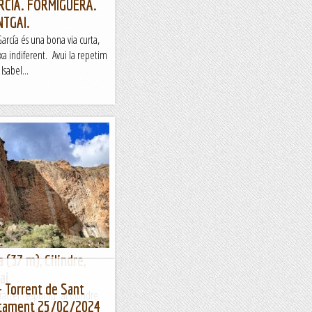
ARCÍA. FORMIGUERA.
NTGAI.
arcía és una bona via curta,
ixa indiferent. Avui la repetim
Isabel...
 (37 m), Cilindre,
ai
- Torrent de Sant
àcter "esportiu" al Cilindre.
catament 25/02/2024
 i la "Arsenalato de