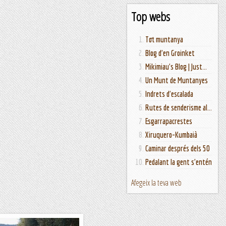
Top webs
Tot muntanya
Blog d'en Groinket
Mikimiau's Blog | Just...
Un Munt de Muntanyes
Indrets d'escalada
Rutes de senderisme al...
Esgarrapacrestes
Xiruquero-Kumbaià
Caminar després dels 50
Pedalant la gent s'entén
Afegeix la teva web