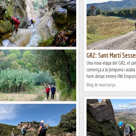
de Sant Ramon i Salt de Fumanya
GR2: Sant Martí Sesse
a barranquista en el Berguedà amb dues
Una nova etapa del GR2, el ca
lt diferents entre elles. Primer hem fet el
comença a la Jonquera i acaba 
arranc del Coll de Sant Ramon, fàcil i obert,...
hem deixat enrere l’Alt Empordà
tanya
Blog de muntanya
ades - Sant Martí Sesserres
 del GR2, el camí de gran recorregut que
 Jonquera i acaba a Sant Adrià. Avui hem seguit
t Empordà sortint de la petita...