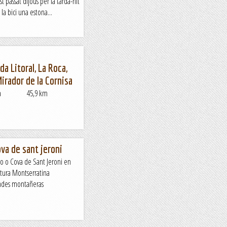
st passat dijous per la tarda-nit
la bici una estona...
da Litoral, La Roca,
irador de la Cornisa
stancia 45,9 km
va de sant jeroni
ro o Cova de Sant Jeroni en
tura Montserratina
dades montañeras