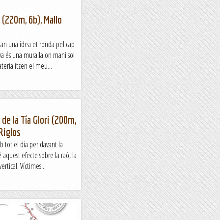
 (220m, 6b), Mallo
an una idea et ronda pel cap
va és una muralla on mani sol
aterialitzen el meu...
de la Tía Glori (200m,
Riglos
 tot el dia per davant la
aquest efecte sobre la raó, la
rtical. Víctimes...