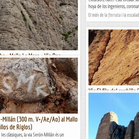
hoya de los ingenieros, corona
El món de la ferrata i la escala
a - Mallo La Mora - Via Dos
en el Corazón 10/10/2020
ue teníem previst anar a Peña Rueba però per
r una altra, ho havíem anat deixant. Aquest cap
arg era una bona excusa per fer-hi...
Via El filo del cuchill
Mallo Cuchillo (Riglos)
El Mallo Cuchillo, amb una for
li dona nom, pertany al grup 
-Millán (300 m. V+/Ae/Ao) al Mallo
Riglos. I com tot bon ganivet pre
llos de Riglos)
Classic climber
 les clàssiques, la via Serón-Millán és un