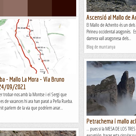
Ascensió al Mallo de A
allo Colorao, via Anorexia
El Mallo de Acherito és un del
Pirineu occidental aragonès. Es t
ot just dos anys que haviem d’haver vingut a
darrera vall aragonesa dels...
etmana Santa i la pandèmia ens ho va impedir, i
embla que és la meteorologia la que...
Blog de muntanya
sionista Àliga
a - Mallo La Mora - Via Bruno
 24/09/2021
r trobar-nos amb la Montse i el Sergi que
ies de vacances hi ara han parat a Peña Rueba.
a nit parlem de la via que podríem anar...
Petrachema i mallo ach
... pues si la MESA DE LOS TRE
excursión, hacer esta circular