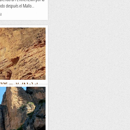
ndo después el Mallo...
da
o (225 m. V+/A1e) al
ma que recorda l'objecte que
de mallos més coneguts de
senta un afilat tall, en...