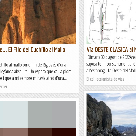
... El Filo del Cuchillo al Mallo
Via OESTE CLASICA al M
Dimarts 30 d'agost de 2022Anar
suposa tenir constantment allò
uchillo al mallo omònim de Riglos és d'una
a l'estómag". La Oeste del Mal
elegància absoluta. Un esperó que cau a plom
e i que a mi sempre m'havia atret d'una...
El col·leccionista de vies
errer