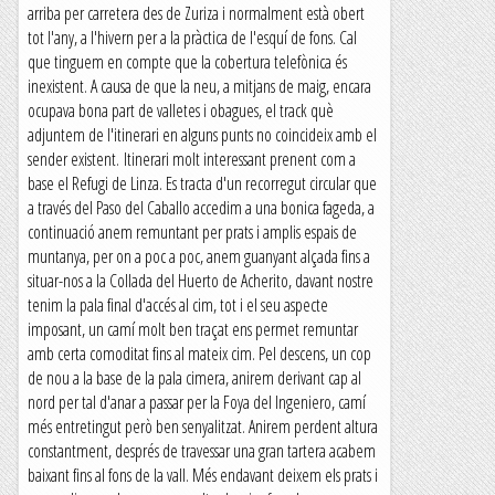
arriba per carretera des de Zuriza i normalment està obert
tot l'any, a l'hivern per a la pràctica de l'esquí de fons. Cal
que tinguem en compte que la cobertura telefònica és
inexistent. A causa de que la neu, a mitjans de maig, encara
ocupava bona part de valletes i obagues, el track què
adjuntem de l'itinerari en alguns punts no coincideix amb el
sender existent. Itinerari molt interessant prenent com a
base el Refugi de Linza. Es tracta d'un recorregut circular que
a través del Paso del Caballo accedim a una bonica fageda, a
continuació anem remuntant per prats i amplis espais de
muntanya, per on a poc a poc, anem guanyant alçada fins a
situar-nos a la Collada del Huerto de Acherito, davant nostre
tenim la pala final d'accés al cim, tot i el seu aspecte
imposant, un camí molt ben traçat ens permet remuntar
amb certa comoditat fins al mateix cim. Pel descens, un cop
de nou a la base de la pala cimera, anirem derivant cap al
nord per tal d'anar a passar per la Foya del Ingeniero, camí
més entretingut però ben senyalitzat. Anirem perdent altura
constantment, després de travessar una gran tartera acabem
baixant fins al fons de la vall. Més endavant deixem els prats i