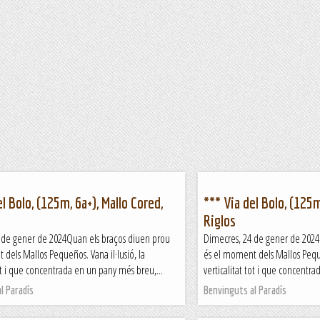
el Bolo, (125m, 6a+), Mallo Cored,
*** Via del Bolo, (125m
Riglos
 de gener de 2024Quan els braços diuen prou
Dimecres, 24 de gener de 2024
dels Mallos Pequeños. Vana il·lusió, la
és el moment dels Mallos Pequeñ
tot i que concentrada en un pany més breu,...
verticalitat tot i que concentr
l Paradís
Benvinguts al Paradís