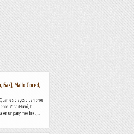
, 6a+), Mallo Cored,
Quan els braços diuen prou
os. Vana il·lusió, la
ada en un pany més breu,...