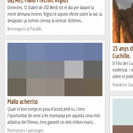
Dimecres, 12 d’abril de 2023Amb tot el dia per davant la
ment demana metres. Riglos té aquest efecte sobre la raó, la
desajusta i ja només concep la vertical. Víctimes...
Benvinguts al Paradís
15 anys de
Cuchillo.
El Filo del C
evidència i 
sobre el pobl
Romàntic Gu
Mallo acherito
Quan el bon temps es posa d'acord amb tu, i tens
l'oportunitat de venir a fer muntanya per aquesta zona més
atlàntica del Pirineu, tens garantit un dels millors marcs...
Muntanyes i paisatges