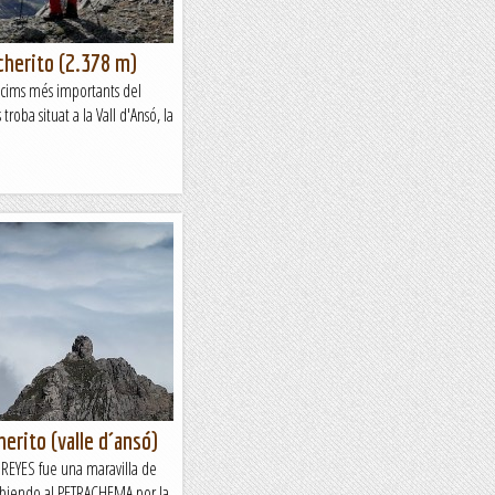
cherito (2.378 m)
s cims més importants del
roba situat a la Vall d'Ansó, la
erito (valle d´ansó)
S REYES fue una maravilla de
 subiendo al PETRACHEMA por la