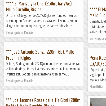
**** El Mango y la Uña, (230m, 6a+/Ae),
Mallo Cuchillo, Riglos
**** El M
Mallo Cuch
Dimarts, 23 de gener de 2024A Riglos xemeneies i fissures
reivindiquen l'evidència de la clàssica, em fascinen. Són un
Dimarts, 23 d
viatge diferent en aquest regne de panxes i desploms....
reivindiquen 
viatge difere
Benvinguts al Paradís
Benvinguts a
*** José Antonio Sanz, (220m, 6b), Mallo
Frechín, Riglos
Peña Rueb
13/10/2
Dilluns, 22 de gener de 2024Quan una idea et ronda pel cap
se li ha de donar forma i la meva és una muralla on mani sol
Aquesta via, 
i verticalitat. Còdols i panxes materialitzen el meu...
seguia per la
Mallo la Mora
Benvinguts al Paradís
Manel&Ita
*** Los Tacones Rosas de la Tía Glori (200m,
6a/Ae), Mallo Frechín, Riglos