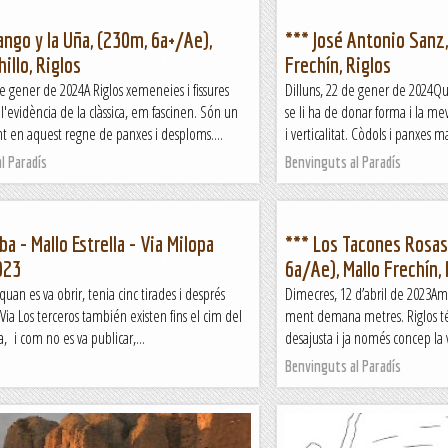
ango y la Uña, (230m, 6a+/Ae),
*** José Antonio Sanz,
illo, Riglos
Frechín, Riglos
e gener de 2024A Riglos xemeneies i fissures
Dilluns, 22 de gener de 2024Qu
l'evidència de la clàssica, em fascinen. Són un
se li ha de donar forma i la me
nt en aquest regne de panxes i desploms....
i verticalitat. Còdols i panxes m
l Paradís
Benvinguts al Paradís
a - Mallo Estrella - Via Milopa
*** Los Tacones Rosas 
023
6a/Ae), Mallo Frechín, 
quan es va obrir, tenia cinc tirades i després
Dimecres, 12 d’abril de 2023Amb
 Via Los terceros también existen fins el cim del
ment demana metres. Riglos té 
, i com no es va publicar,...
desajusta i ja només concep la ve
Benvinguts al Paradís