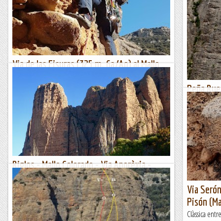
Via de las Fisuras (325 m. 6a/Ao) al Mallo
Firé (Mallos de Riglos)
Peña Rueb
Mítica via de finals dels anys 70 que recorre el fantàstic
vessant est del Mallo Firé. Fa uns anys va ser restaurada
Diablos 
(2012), però conservant el seu caràcter original i...
Feia temps q
una cosa o pe
Classic climber
de setmana ll
Manel&Ita
Riglos - Mallo Colorado - Via Anorèxia -
29/09/2019
Via Serón
Riglos sempre ens ha apassionat, any rere any, sempre
trobem un cap de setmana per anar-hi. Així, poc a poc van
Pisón (Ma
anar caient les vies que ens feien més il·lusió.Aquest com...
Clàssica entre