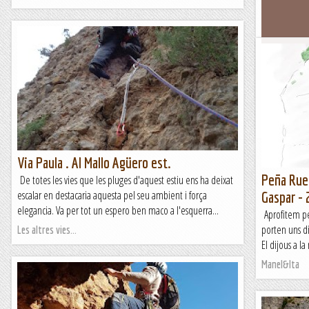
Riglos, M
11.04.22 Fa t
Riglos per S
aquest cop s
Centre Excur
Via Paula . Al Mallo Agüero est.
Peña Rueb
De totes les vies que les pluges d'aquest estiu ens ha deixat
escalar en destacaria aquesta pel seu ambient i força
Gaspar -
elegancia. Va per tot un espero ben maco a l'esquerra...
Aprofitem pe
porten uns d
Les altres vies...
El dijous a l
Manel&Ita