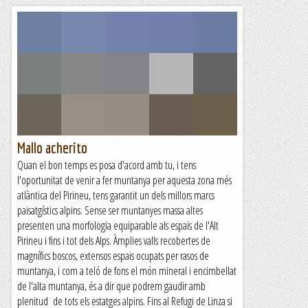
Mallo acherito
Quan el bon temps es posa d'acord amb tu, i tens
l'oportunitat de venir a fer muntanya per aquesta zona més
atlàntica del Pirineu, tens garantit un dels millors marcs
paisatgístics alpins. Sense ser muntanyes massa altes
presenten una morfologia equiparable als espais de l'Alt
Pirineu i fins i tot dels Alps. Àmplies valls recobertes de
magnífics boscos, extensos espais ocupats per rasos de
muntanya, i com a teló de fons el món mineral i encimbellat
de l'alta muntanya, és a dir que podrem gaudir amb
plenitud de tots els estatges alpins. Fins al Refugi de Linza si