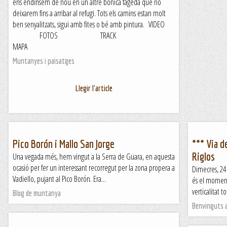
ens endinsem de nou en un altre bonica fageda que no
deixarem fins a arribar al refugi. Tots els camins estan molt
ben senyalitzats, sigui amb fites o bé amb pintura. VIDEO
FOTOS TRACK
MAPA
Muntanyes i paisatges
Llegir l'article
Pico Borón i Mallo San Jorge
*** Via d
Riglos
Una vegada més, hem vingut a la Serra de Guara, en aquesta
ocasió per fer un interessant recorregut per la zona propera a
Dimecres, 24
Vadiello, pujant al Pico Borón. Era...
és el moment 
verticalitat 
Blog de muntanya
Benvinguts a