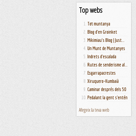
Top webs
Tot muntanya
Blog d'en Groinket
Mikimiau's Blog | Just...
Un Munt de Muntanyes
Indrets d'escalada
Rutes de senderisme al...
Esgarrapacrestes
Xiruquero-Kumbaià
Caminar després dels 50
Pedalant la gent s'entén
Afegeix la teva web