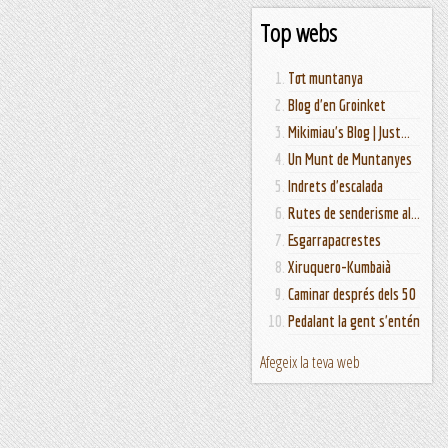
Top webs
Tot muntanya
Blog d'en Groinket
Mikimiau's Blog | Just...
Un Munt de Muntanyes
Indrets d'escalada
Rutes de senderisme al...
Esgarrapacrestes
Xiruquero-Kumbaià
Caminar després dels 50
Pedalant la gent s'entén
Afegeix la teva web