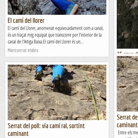
El camí del llorer
El camí del Llorer, anomenat equivocadament com a canal,
és un traçat mig equipat que transcorre per l'interior de la
canal de l'Artiga Baixa.El camí del Llorer és un...
Montserrat endins
15 anys d
de Collars
En la meva pr
calorada imp
podia passar,
Romàntic Gu
Serrat del
caminant
Serrat del poll: via camí ral, sortint
Entre els mes
caminant