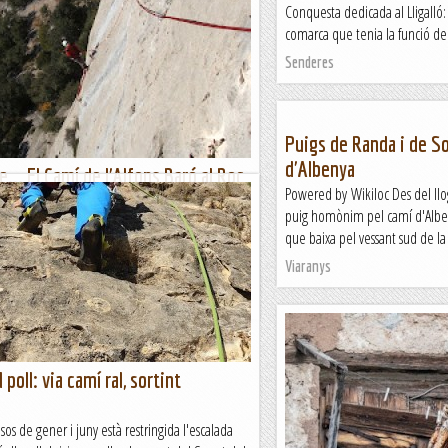
Conquesta dedicada al Lligall
comarca que tenia la funció de re
Senderes
Puigs de Randa i de S
d'Albenya
e... El Camí de l'Alfons Baró al Roc
Powered by Wikiloc Des del ll
.
puig homònim pel camí d'Alben
imera visita al Roc de Collars vaig pillar una
que baixa pel vessant sud de la
ressionant (en ple Juliol era el mínim que ens
Viaranys
 naturalment). I fa 15 anys, potser de...
errer
 poll: via camí ral, sortint
os de gener i juny està restringida l'escalada