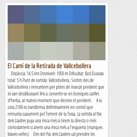
El Camí de la Retirada de Vallcebollera
Distància: 16.5 km.Desnivell: 1050 m.Dificultat: fàcil.Durada
total: 5 h.Punt de sortida: Vallcebollera, Sortim des de
Vallcebollera i remuntem per pistes de marcat pendent que
es van desdibuixant fins a convertir-se en boniques catifes
d'herba, al mateix moment que decreix el pendent. A la
cota 2100 es transforma definitivament en corriol que
remunta suaument pel Torrent de la Tossa. La sortida al Pas
dels Lladres puja una mica més si tirem la directa o més
còmodament si anem una mica més a l'esquerra (marques
blaves velles). Des del Pas dels Lladres cal prendre les