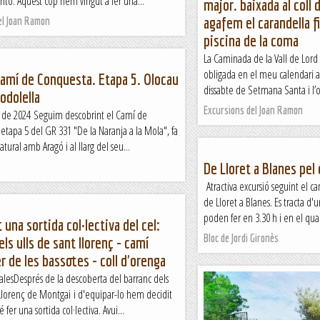
nto. Aquest cop hem vingut a fer una...
major. baixada al coll
agafem el carandella fin
el Joan Ramon
piscina de la coma
La Caminada de la Vall de Lord
obligada en el meu calendari a
amí de Conquesta. Etapa 5. Olocau
dissabte de Setmana Santa i l’o
Todolella
Excursions del Joan Ramon
 de 2024 Seguim descobrint el Camí de
etapa 5 del GR 331 "De la Naranja a la Mola", fa
tural amb Aragó i al llarg del seu...
De Lloret a Blanes pel
Atractiva excursió seguint el 
de Lloret a Blanes. Es tracta d'
poden fer en 3.30 h i en el qua
 una sortida col·lectiva del cel:
Bloc de Jordi Gironès
els ulls de sant llorenç - camí
r de les bassotes - coll d'orenga
calesDesprés de la descoberta del barranc dels
 Llorenç de Montgai i d'equipar-lo hem decidit
 fer una sortida col·lectiva. Avui...