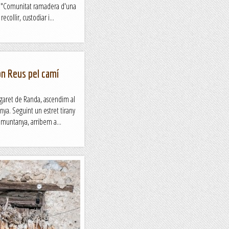
ó: "Comunitat ramadera d'una
collir, custodiar i...
on Reus pel camí
ogaret de Randa, ascendim al
ya. Seguint un estret tirany
 muntanya, arribem a...