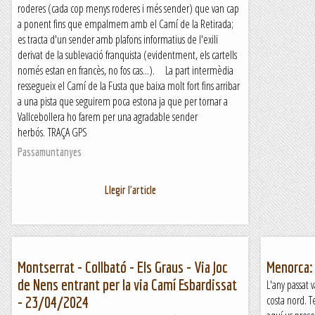
roderes (cada cop menys roderes i més sender) que van cap
a ponent fins que empalmem amb el Camí de la Retirada;
es tracta d'un sender amb plafons informatius de l'exili
derivat de la sublevació franquista (evidentment, els cartells
només estan en francès, no fos cas...). La part intermèdia
ressegueix el Camí de la Fusta que baixa molt fort fins arribar
a una pista que seguirem poca estona ja que per tornar a
Vallcebollera ho farem per una agradable sender
herbós. TRAÇA GPS
Passamuntanyes
Llegir l'article
Montserrat - Collbató - Els Graus - Via Joc
Menorca: c
de Nens entrant per la via Camí Esbardissat
L'any passat 
costa nord. T
- 23/04/2024