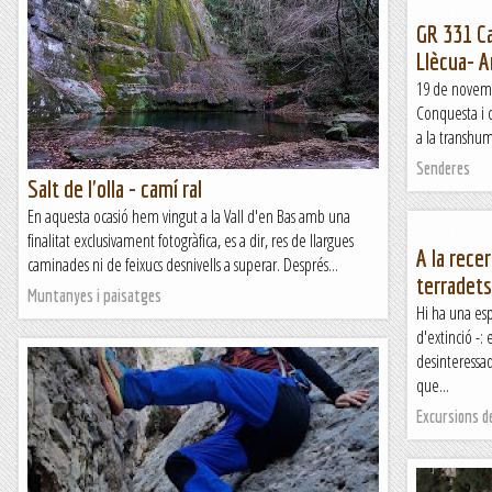
GR 331 Ca
Llècua- A
19 de novemb
Conquesta i c
a la transhumà
Senderes
Salt de l'olla - camí ral
En aquesta ocasió hem vingut a la Vall d'en Bas amb una
finalitat exclusivament fotogràfica, es a dir, res de llargues
A la rece
caminades ni de feixucs desnivells a superar. Després...
terradets
Muntanyes i paisatges
Hi ha una esp
d'extinció -
desinteressa
que...
Excursions d