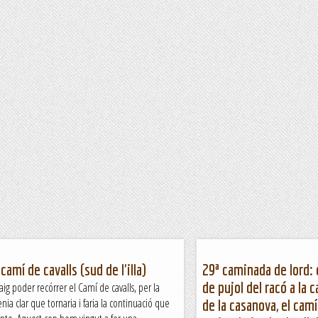
amí de cavalls (sud de l'illa)
29ª caminada de lord: 
de pujol del racó a la c
vaig poder recórrer el Camí de cavalls, per la
enia clar que tornaria i faria la continuació que
de la casanova, el camí 