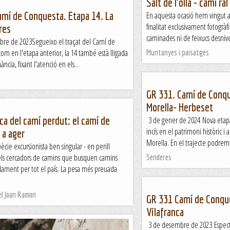
Salt de l'olla - camí ral
mí de Conquesta. Etapa 14. La
En aquesta ocasió hem vingut a
finalitat exclusivament fotogràfic
res
caminades ni de feixucs desnivel
re de 2023Segueixo el traçat del Camí de
om en l'etapa anterior, la 14 també està lligada
Muntanyes i paisatges
ncia, fixant l'atenció en els...
GR 331. Camí de Conqu
Morella- Herbeset
rca del camí perdut: el camí de
3 de gener de 2024 Nova etapa
incís en el patrimoni històric i 
 a ager
Morella. En el trajecte podrem 
ècie excursionista ben singular - en perill
: els cercadors de camins que busquen camins
Senderes
dament per tot el país. La pesa més preuada
el Joan Ramon
GR 331 Camí de Conque
Vilafranca
3 de desembre de 2023 Espect