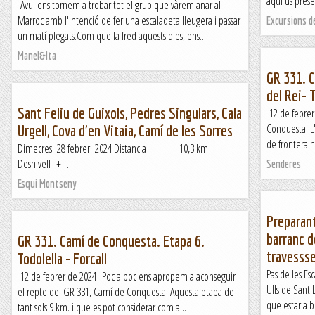
aquí us prese
Avui ens tornem a trobar tot el grup que vàrem anar al
Marroc amb l'intenció de fer una escaladeta lleugera i passar
Excursions d
un matí plegats.Com que fa fred aquests dies, ens...
Manel&Ita
GR 331. C
del Rei- 
Sant Feliu de Guixols, Pedres Singulars, Cala
12 de febrer
Conquesta. L'
Urgell, Cova d'en Vitaia, Camí de les Sorres
de frontera na
Dimecres 28 febrer 2024 Distancia 10,3 km
Desnivell + ...
Senderes
Esqui Montseny
Preparant
barranc d
GR 331. Camí de Conquesta. Etapa 6.
travessse
Todolella - Forcall
Pas de les Es
12 de febrer de 2024 Poc a poc ens apropem a aconseguir
Ulls de Sant
el repte del GR 331, Camí de Conquesta. Aquesta etapa de
que estaria bé
tant sols 9 km. i que es pot considerar com a...