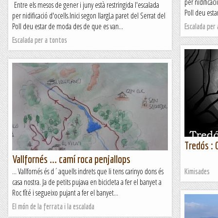
per nidificaci
Entre els mesos de gener i juny està restringida l'escalada
Poll deu esta
per nidificació d'ocells.Inici segon llargLa paret del Serrat del
Poll deu estar de moda des de que es van...
Escalada per
Escalada per a tontos
Tredós : 
&n
Vallfornés ... camí roca penjallops
... Vallfornés és d´aquells indrets que li tens carinyo dons és
Kimisades
casa nostra. Ja de petits pujava en bicicleta a fer el banyet a
Roc fíté i segueixo pujant a fer el banyet...
El món de la ferrata i la escalada