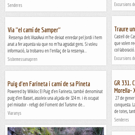
Excursions d
Senderes
Traure un
Via "el camí de Samper"
Castell de C
Ressenya dels VisasAvui m'he deixat enredar pel Jordi i hem
que volen re
anat a fer aquesta via que no m'ha agradat gens. Si voleu
col·laboració
informació, la trobareu en l'enllaç de la ressenya...
Excursions d
Sisbemessanapren
GR 331. C
Puig d'en Farineta i camí de sa Pineta
Morella- 
Powered by Wikiloc El Puig d’en Farineta, també denominat
puig d’en Basset, assoleix una alçada de 324 m. i és ocupat
27 de gener 
pel mirador - refugi del Foment del Turisme de...
conquesta. La
de totes, tan
Viaranys
Senderes