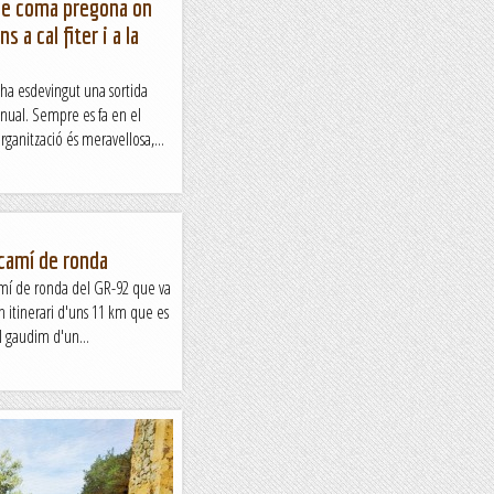
 de coma pregona on
s a cal fiter i a la
 ha esdevingut una sortida
nual. Sempre es fa en el
rganització és meravellosa,...
 camí de ronda
camí de ronda del GR-92 que va
un itinerari d'uns 11 km que es
l gaudim d'un...