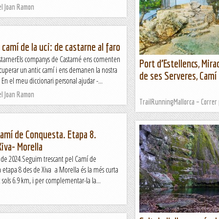
el Joan Ramon
 camí de la uci: de castarne al faro
astarnerEls companys de Castarné ens comenten
Port d’Estellencs, Mira
cuperar un antic camí i ens demanen la nostra
de ses Serveres, Camí
. En el meu diccionari personal ajudar -...
el Joan Ramon
TrailRunningMallorca – Correr p
amí de Conquesta. Etapa 8.
Xiva- Morella
de 2024.Seguim trescant pel Camí de
 etapa 8 des de Xiva a Morella és la més curta
t sols 6.9 km, i per complementar-la la...