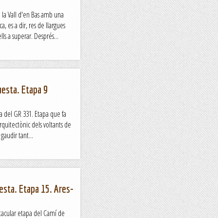
 la Vall d'en Bas amb una
a, es a dir, res de llargues
ls a superar. Després...
esta. Etapa 9
 del GR 331. Etapa que fa
arquitectònic dels voltants de
gaudir tant...
sta. Etapa 15. Ares-
acular etapa del Camí de