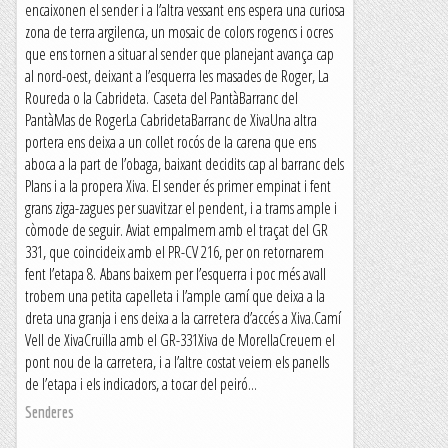
encaixonen el sender i a l’altra vessant ens espera una curiosa
zona de terra argilenca, un mosaic de colors rogencs i ocres
que ens tornen a situar al sender que planejant avança cap
al nord-oest, deixant a l’esquerra les masades de Roger, La
Roureda o la Cabrideta. Caseta del PantàBarranc del
PantàMas de RogerLa CabridetaBarranc de XivaUna altra
portera ens deixa a un collet rocós de la carena que ens
aboca a la part de l’obaga, baixant decidits cap al barranc dels
Plans i a la propera Xiva. El sender és primer empinat i fent
grans ziga-zagues per suavitzar el pendent, i a trams ample i
còmode de seguir. Aviat empalmem amb el traçat del GR
331, que coincideix amb el PR-CV 216, per on retornarem
fent l’etapa 8. Abans baixem per l’esquerra i poc més avall
trobem una petita capelleta i l’ample camí que deixa a la
dreta una granja i ens deixa a la carretera d’accés a Xiva.Camí
Vell de XivaCruïlla amb el GR-331Xiva de MorellaCreuem el
pont nou de la carretera, i a l’altre costat veiem els panells
de l’etapa i els indicadors, a tocar del peiró...
Senderes