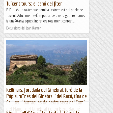
Tuixent tours: el camí del fiter
El Fiter és un coster que domina l’extrem est del poble de
Tuixent. Actualment està repoblat de pins roigs però només
fa uns 70 anys aquest indret era totalment conreat,...
Excursions del Joan Ramon
Rellinars, foradada del Ginebral, turó de la
Pòpia, ruïnes del Ginebral i del Racó, tina de
Cal Jueu i barraques de pedra seca del Camí
del Manel, del Ginebral i d'en Pere Baqué
Ripoll- Coll d'Ares (1513 mts.)- Céret, la