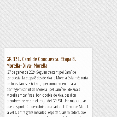
GR 331. Camí de Conquesta. Etapa 8.
Morella- Xiva- Morella
27 de gener de 2024.Seguim trescant pel Camí de
conquesta. La etapa 8 des de Xiva a Morella és la més curta
de totes, tant sols 6.9 km, i per complementar-la la
plantegem sortint de Morella i pel Camí Vell de Xiva a
Morella arribar fins al bonic poble de Xiva, des d’on
prendrem de retorn el traçat del GR 331. Una ruta circular
que ens portarà a descobrir bona part de la Dena de Morella
la Vella, entre grans masades i espectaculars miradors, que