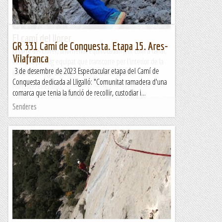
El camí del llorer
GR 331 Camí de Conquesta. Etapa 15. Ares-
El camí del Llorer, anomenat equivocadament com a canal,
Vilafranca
és un traçat mig equipat que transcorre per l'interior de la
3 de desembre de 2023 Espectacular etapa del Camí de
canal de l'Artiga Baixa.El camí del Llorer és un...
Conquesta dedicada al Lligalló: "Comunitat ramadera d'una
Montserrat endins
comarca que tenia la funció de recollir, custodiar i...
Senderes