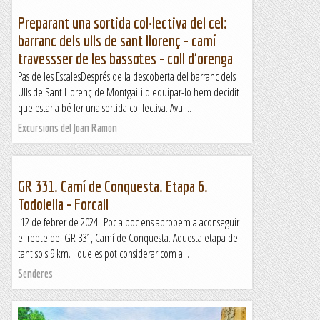
Preparant una sortida col·lectiva del cel:
barranc dels ulls de sant llorenç - camí
travessser de les bassotes - coll d'orenga
Pas de les EscalesDesprés de la descoberta del barranc dels
Ulls de Sant Llorenç de Montgai i d'equipar-lo hem decidit
que estaria bé fer una sortida col·lectiva. Avui...
Excursions del Joan Ramon
GR 331. Camí de Conquesta. Etapa 6.
Todolella - Forcall
12 de febrer de 2024 Poc a poc ens apropem a aconseguir
el repte del GR 331, Camí de Conquesta. Aquesta etapa de
tant sols 9 km. i que es pot considerar com a...
Senderes