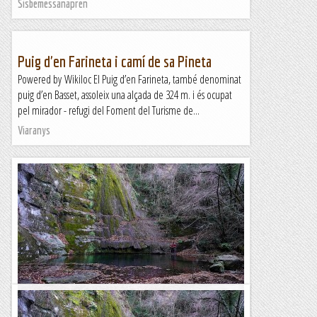
Sisbemessanapren
Puig d'en Farineta i camí de sa Pineta
Powered by Wikiloc El Puig d’en Farineta, també denominat
puig d’en Basset, assoleix una alçada de 324 m. i és ocupat
pel mirador - refugi del Foment del Turisme de...
Viaranys
Salt de l'olla - camí ral