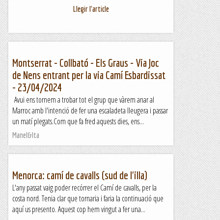
Llegir l'article
Montserrat - Collbató - Els Graus - Via Joc
de Nens entrant per la via Camí Esbardissat
- 23/04/2024
Avui ens tornem a trobar tot el grup que vàrem anar al
Marroc amb l'intenció de fer una escaladeta lleugera i passar
un matí plegats.Com que fa fred aquests dies, ens...
Manel&Ita
Menorca: camí de cavalls (sud de l'illa)
L'any passat vaig poder recórrer el Camí de cavalls, per la
costa nord. Tenia clar que tornaria i faria la continuació que
aquí us presento. Aquest cop hem vingut a fer una...