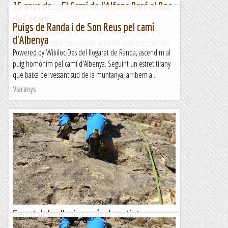
15 anys de... El Camí de l'Alfons Baró al Roc
de Collars.
Puigs de Randa i de Son Reus pel camí
En la meva primera visita al Roc de Collars vaig pillar una
d'Albenya
calorada impressionant (en ple Juliol era el mínim que ens
Powered by Wikiloc Des del llogaret de Randa, ascendim al
podia passar, naturalment). I fa 15 anys, potser de...
puig homònim pel camí d'Albenya. Seguint un estret tirany
Romàntic Guerrer
que baixa pel vessant sud de la muntanya, arribem a...
Viaranys
Serrat del poll: via camí ral, sortint
caminant