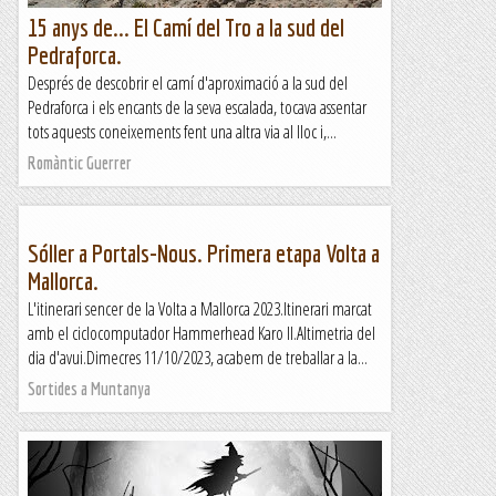
15 anys de... El Camí del Tro a la sud del
Pedraforca.
Després de descobrir el camí d'aproximació a la sud del
Pedraforca i els encants de la seva escalada, tocava assentar
tots aquests coneixements fent una altra via al lloc i,...
Romàntic Guerrer
Sóller a Portals-Nous. Primera etapa Volta a
Mallorca.
L'itinerari sencer de la Volta a Mallorca 2023.Itinerari marcat
amb el ciclocomputador Hammerhead Karo II.Altimetria del
dia d'avui.Dimecres 11/10/2023, acabem de treballar a la...
Sortides a Muntanya