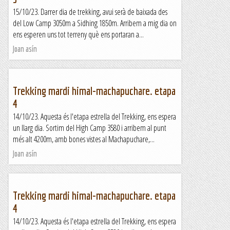
15/10/23. Darrer dia de trekking, avui serà de baixada des
del Low Camp 3050m a Sidhing 1850m. Arribem a mig dia on
ens esperen uns tot terreny què ens portaran a...
Joan asín
Trekking mardi himal-machapuchare. etapa
4
14/10/23. Aquesta és l'etapa estrella del Trekking, ens espera
un llarg dia. Sortim del High Camp 3580 i arribem al punt
més alt 4200m, amb bones vistes al Machapuchare,...
Joan asín
Trekking mardi himal-machapuchare. etapa
4
14/10/23. Aquesta és l'etapa estrella del Trekking, ens espera