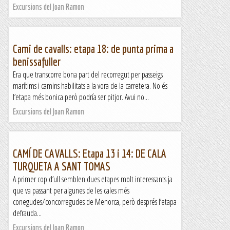
Excursions del Joan Ramon
Cami de cavalls: etapa 18: de punta prima a
benissafuller
Era que transcorre bona part del recorregut per passeigs
marítims i camins habilitats a la vora de la carretera. No és
l’etapa més bonica però podría ser pitjor. Avui no...
Excursions del Joan Ramon
CAMÍ DE CAVALLS: Etapa 13 i 14: DE CALA
TURQUETA A SANT TOMAS
A primer cop d’ull semblen dues etapes molt interessants ja
que va passant per algunes de les cales més
conegudes/concorregudes de Menorca, però després l’etapa
defrauda...
Excursions del Joan Ramon