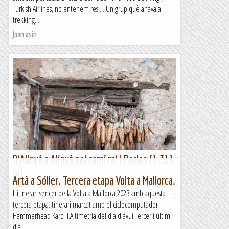
Turkish Airlines, no entenem res.....Un grup què anava al
trekking...
Joan asín
D'Alinyà a Alinyà pel camí ral i Perles (1.311
m)
Artà a Sóller. Tercera etapa Volta a Mallorca.
Dissabte 14 d’octubre de 2023Hora de sortida: Sis del matí.
L'itinerari sencer de la Volta a Mallorca 2023 amb aquesta
Ubicació: Comarca de l’Alt Urgell. Temps aproximat: 7 h (16,5
tercera etapa.Itinerari marcat amb el ciclocomputador
km) Desnivell: 852 m...
Hammerhead Karo II.Altimetria del dia d'avui.Tercer i últim
Maifemcim.cat
dia...