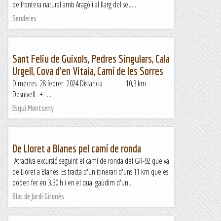
de frontera natural amb Aragó i al llarg del seu...
Senderes
Sant Feliu de Guixols, Pedres Singulars, Cala
Urgell, Cova d'en Vitaia, Camí de les Sorres
Dimecres 28 febrer 2024 Distancia 10,3 km
Desnivell + ...
Esqui Montseny
De Lloret a Blanes pel camí de ronda
Atractiva excursió seguint el camí de ronda del GR-92 que va
de Lloret a Blanes. Es tracta d'un itinerari d'uns 11 km que es
poden fer en 3.30 h i en el qual gaudim d'un...
Bloc de Jordi Gironès