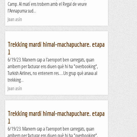
Camp. Al matí ens trobem amb el Regal de veure
l'Annapurna sud...
Joan asín
Trekking mardi himal-machapuchare. etapa
1
6/19/23. Marxem cap a l'aeroport ben carregats, quan
arribem per facturar ens diuen què hi ha "overbooking",
Turkish Airlines, no entenem res.....Un grup què anava al
trekking...
Joan asín
Trekking mardi himal-machapuchare. etapa
1
6/19/23. Marxem cap a l'aeroport ben carregats, quan
arribem per facturar ens diuen què hi ha "overbooking",