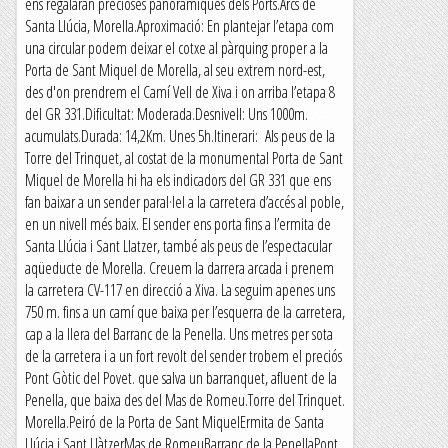
ens regalaran precioses panoràmiques dels Ports.Arcs de
Santa Llúcia, Morella.Aproximació: En plantejar l’etapa com
una circular podem deixar el cotxe al pàrquing proper a la
Porta de Sant Miquel de Morella, al seu extrem nord-est,
des d'on prendrem el Camí Vell de Xiva i on arriba l’etapa 8
del GR 331.Dificultat: Moderada.Desnivell: Uns 1000m.
acumulats.Durada: 14,2Km. Unes 5h.Itinerari: Als peus de la
Torre del Trinquet, al costat de la monumental Porta de Sant
Miquel de Morella hi ha els indicadors del GR 331 que ens
fan baixar a un sender paral·lel a la carretera d’accés al poble,
en un nivell més baix. El sender ens porta fins a l’ermita de
Santa Llúcia i Sant Llatzer, també als peus de l’espectacular
aqüeducte de Morella. Creuem la darrera arcada i prenem
la carretera CV-117 en direcció a Xiva. La seguim apenes uns
750 m. fins a un camí que baixa per l’esquerra de la carretera,
cap a la llera del Barranc de la Penella. Uns metres per sota
de la carretera i a un fort revolt del sender trobem el preciós
Pont Gòtic del Povet. que salva un barranquet, afluent de la
Penella, que baixa des del Mas de Romeu.Torre del Trinquet.
Morella.Peiró de la Porta de Sant MiquelErmita de Santa
Llúcia i Sant LlàtzerMas de RomeuBarranc de la PenellaPont