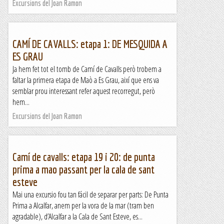
Excursions del Joan Ramon
CAMÍ DE CAVALLS: etapa 1: DE MESQUIDA A
ES GRAU
Ja hem fet tot el tomb de Camí de Cavalls però trobem a
faltar la primera etapa de Maò a Es Grau, així que ens va
semblar prou interessant refer aquest recorregut, però
hem...
Excursions del Joan Ramon
Camí de cavalls: etapa 19 i 20: de punta
prima a mao passant per la cala de sant
esteve
Mai una excursio fou tan fácil de separar per parts: De Punta
Prima a Alcalfar, anem per la vora de la mar (tram ben
agradable), d’Alcalfar a la Cala de Sant Esteve, es...