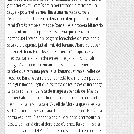
gòtic del PovetEl camí s’enfila per retrobar la carretera i la
segueix pocs metres més, fins a una marcada corba a
l’esquerra, on la tornem a deixar i enfilem per un costerut
camí d’accés també al mas de Romeu. A la propera bifurcació
del camí prenem l’opció de l’esquerra que creua un
barranquet i ressegueix les grans bancalades del mas per la
seva vora esquerra, just al limit del barranc. Abans de deixar
enrera els bancals del Mas de Romeu. m’apropo a visitar una
preciosa barraca de pedra en sec integrada dins d’un alt
marge. Ara sí, deixem endarrera els bancals i prenem el
sender que remunta paral·lel al barranquet cap al collet del
Tossal de Barra. A trams el sender està totalment empedrat,
en algun lloc he llegit que es tracta de les restes d’una antiga
calçada romana…Barraca de marge als bancals del Mas de
RomeuCalçada romanaUn cop al collet, creuem una portera
i fem una darrera ullada al Castell de Morella que s’aixeca al
sud. Canviem de vessant, ara tenint el barranc del Pantà a la
nostra esquerra. El sender planeja i ens deixa entreveure la
Caseta del Pantà dins al dens bosc d’alzines. Baixem fins a la
llera del barranc del Pantà, entre murs de pedra en sec que