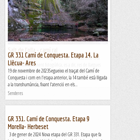
En aquesta ocasió hem vingut a la Vall d'en Bas amb una
finalitat exclusivament fotogràfica, es a dir, res de llargues
caminades ni de feixucs desnivells a superar. Després...
Muntanyes i paisatges
Salt de l'olla - camí ral
GR 331 Camí de Conquesta. Etapa 14. La
En aquesta ocasió hem vingut a la Vall d'en Bas amb una
Llècua- Ares
finalitat exclusivament fotogràfica, es a dir, res de llargues
19 de novembre de 2023Segueixo el traçat del Camí de
caminades ni de feixucs desnivells a superar. Després...
Conquesta i com en l'etapa anterior, la 14 també està lligada
Muntanyes i paisatges
a la transhumància, fixant l'atenció en els...
Senderes
GR 331. Camí de Conquesta. Etapa 9
Morella- Herbeset
3 de gener de 2024 Nova etapa del GR 331. Etapa que fa