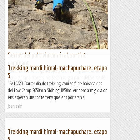
Entre els mesos de gener i juny està restringida l'escalada
per nidificació d'ocells.Inici segon llargLa paret del Serrat del
Poll deu estar de moda des de que es van...
Escalada per a tontos
Serrat del poll: via camí ral, sortint
caminant
Trekking mardi himal-machapuchare. etapa
Entre els mesos de gener i juny està restringida l'escalada
5
per nidificació d'ocells.Inici segon llargLa paret del Serrat del
15/10/23. Darrer dia de trekking, avui serà de baixada des
Poll deu estar de moda des de que es van...
del Low Camp 3050m a Sidhing 1850m. Arribem a mig dia on
Escalada per a tontos
ens esperen uns tot terreny què ens portaran a...
Joan asín
Trekking mardi himal-machapuchare. etapa
5