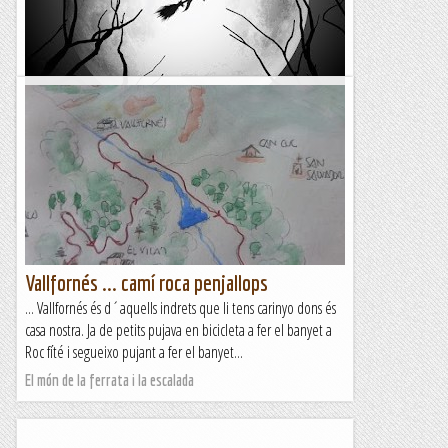
Tredós : Camí dera Bruisha
&nb...
Kimisades
Vallfornés ... camí roca penjallops
... Vallfornés és d´aquells indrets que li tens carinyo dons és
casa nostra. Ja de petits pujava en bicicleta a fer el banyet a
Roc fíté i segueixo pujant a fer el banyet...
El món de la ferrata i la escalada