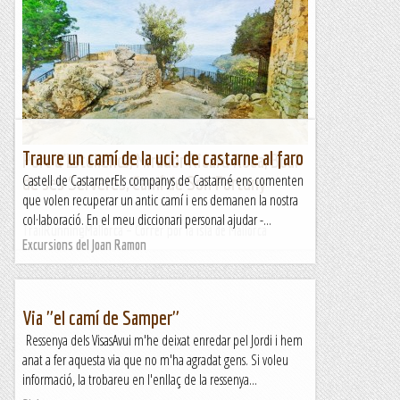
Traure un camí de la uci: de castarne al faro
Port d’Estellencs, Mirador Ricard Roca, Boal
Castell de CastarnerEls companys de Castarné ens comenten
de ses Serveres, Camí de Son Fortuny
que volen recuperar un antic camí i ens demanen la nostra
col·laboració. En el meu diccionari personal ajudar -...
TrailRunningMallorca – Correr por la isla de Mallorca
Excursions del Joan Ramon
Via "el camí de Samper"
Ressenya dels VisasAvui m'he deixat enredar pel Jordi i hem
anat a fer aquesta via que no m'ha agradat gens. Si voleu
informació, la trobareu en l'enllaç de la ressenya...