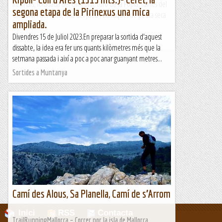
Rellinars, foradada del Ginebral, turó de la Pòpia, ruïnes del
segona etapa de la Pirinexus una mica
Ginebral i del Racó, tina del Jueu i barraques de pedra seca
ampliada.
...
Divendres 15 de Juliol 2023.En preparar la sortida d'aquest
Muntanya
dissabte, la idea era fer uns quants kilòmetres més que la
setmana passada i així a poc a poc anar guanyant metres...
Sortides a Muntanya
Camí des Alous, Sa Planella, Camí de s’Arrom
Inici
RSS
Contacta
TrailRunningMallorca – Correr por la isla de Mallorca