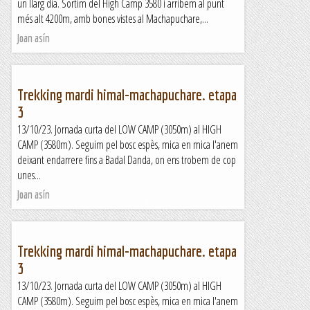
un llarg dia. Sortim del High Camp 3580 i arribem al punt
més alt 4200m, amb bones vistes al Machapuchare,...
Joan asín
Trekking mardi himal-machapuchare. etapa
3
13/10/23. Jornada curta del LOW CAMP (3050m) al HIGH
CAMP (3580m). Seguim pel bosc espès, mica en mica l'anem
deixant endarrere fins a Badal Danda, on ens trobem de cop
unes...
Joan asín
Trekking mardi himal-machapuchare. etapa
3
13/10/23. Jornada curta del LOW CAMP (3050m) al HIGH
CAMP (3580m). Seguim pel bosc espès, mica en mica l'anem