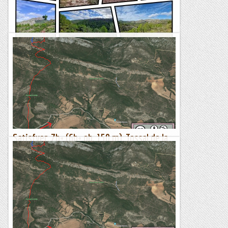
mena...
El món de la ferrata i la escalada
Volta per Galilea (Camí des Ratxó, Font
Nova, Coll des Molí des Vent)
TrailRunningMallorca – Correr por la isla de Mallorca
Satisfyer, 7b+ (6b+ ob, 150 m), Tossal de la
Feixa, Serrat del Coniller, Coll de Nargó
Feia temps que la teníem al tinter, com d'altres d'aquest
parell de dos (Montse i Emili), així que amb Ioli ens hi
posem. I les expectatives, com sempre, quedaran més que...
Lo gall