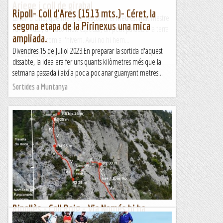
Ariege i coll de girabal
Ripoll- Coll d'Ares (1513 mts.)- Céret, la
La vall d'Orlú, que me la va descobrir el meu estimat mestre
segona etapa de la Pirinexus una mica
i amic Russi, un racó molt especial, un petit paradís a la terra
ampliada.
tant a l'estiu com a l'hivern. Avui no hi hem...
Divendres 15 de Juliol 2023.En preparar la sortida d'aquest
Relats de muntanya
dissabte, la idea era fer uns quants kilòmetres més que la
setmana passada i així a poc a poc anar guanyant metres...
Sortides a Muntanya
Ripollès - Coll Roig - Via Només hi ha
Funcionaris i Jubilats - 9/05/2023