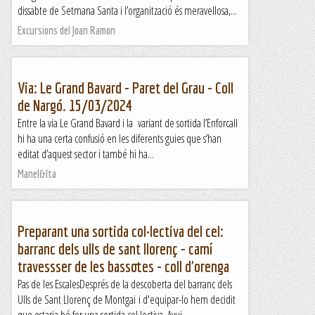
dissabte de Setmana Santa i l’organització és meravellosa,...
Excursions del Joan Ramon
Via: Le Grand Bavard - Paret del Grau - Coll
de Nargó. 15/03/2024
Entre la via Le Grand Bavard i la variant de sortida l’Enforcall
hi ha una certa confusió en les diferents guies que s’han
editat d’aquest sector i també hi ha...
Manel&Ita
Preparant una sortida col·lectiva del cel:
barranc dels ulls de sant llorenç - camí
travessser de les bassotes - coll d'orenga
Pas de les EscalesDesprés de la descoberta del barranc dels
Ulls de Sant Llorenç de Montgai i d'equipar-lo hem decidit