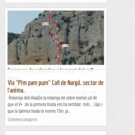
Correr es de cobardes a la paret del coll
d'ares
Via "Pim pam pum" Coll de Nargó. sector de
DIUMENGE, 18 DE FEBRER Avui amb la colla del Penedes
l'anima.
teníem intenció d'anar al Serrat de la Corona, però aviat
Ressenya dels VisasDe la ressenya de sobre només cal dir
veiem que anem justos de temps i ens fa mandra la...
que el V+ de la primera tirada ens ha semblat més.... (6a) i
Els Visas
que la darrera tirada te nomes 15m. ja...
Sisbemessanapren