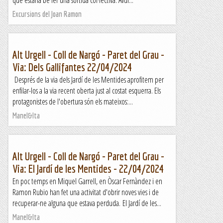
que estaria bé fer una sortida col·lectiva. Avui...
Excursions del Joan Ramon
Alt Urgell - Coll de Nargó - Paret del Grau -
Via: Dels Gallifantes 22/04/2024
Després de la via dels Jardí de les Mentides aprofitem per
enfilar-los a la via recent oberta just al costat esquerra. Els
protagonistes de l'obertura són els mateixos:...
Manel&Ita
Alt Urgell - Coll de Nargó - Paret del Grau -
Via: El Jardí de les Mentides - 22/04/2024
En poc temps en Miquel Garrell, en Òscar Fernàndez i en
Ramon Rubio han fet una activitat d'obrir noves vies i de
recuperar-ne alguna que estava perduda. El Jardí de les...
Manel&Ita