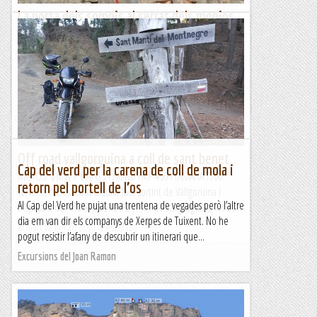
La porta dels somnis al serrat dels monjos
DISSABTE, 13 DE GENER Aquesta setmana per imperatiu
familiar em toca sortir el dissabte i donat que les
temperatures encara son baixes, escollim quedar-nos per la
zona,...
Els Visas
Off road vallgorguina a coll de sant benet
Cap del verd per la carena de coll de mola i
MOTOS: BMW F 650 GS /HOND HRF 450 /YAMAHA T700
retorn pel portell de l’os
TENEREPreciosa ruta circular fàcil sortint de Vallgoruina i
Al Cap del Verd he pujat una trentena de vegades però l’altre
trepitjant del MONTNEGRE !!!Sortim de Vallgorguina, i més...
dia em van dir els companys de Xerpes de Tuixent. No he
El món de la ferrata i la escalada
pogut resistir l’afany de descubrir un itinerari que...
Excursions del Joan Ramon