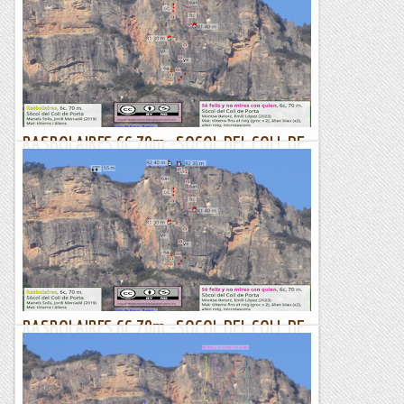
RASBOLAIRES 6C 70m.-SOCOL DEL COLL DE
PORTA-MONTROIG
Bon Any gent , desitgem de tot cor que aquet any que
comencen us sigo ben profitós. Nosaltres us farem un petit
recull dels desitjos que tenim i que n’estem del tot...
Lo gall
RASBOLAIRES 6C 70m.-SOCOL DEL COLL DE
PORTA-MONTROIG
Bon Any gent , desitgem de tot cor que aquet any que
comencen us sigo ben profitós. Nosaltres us farem un petit