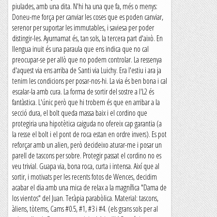
piulades, amb una dita. N'hi ha una que fa, més o menys:
Doneu-me força per canviar les coses que es poden canviar,
serenor per suportar les immutables, i saviesa per poder
distingir-les. Ayurnamat és, tan sols, la tercera part d'això. En
llengua inuit és una paraula que ens indica que no cal
preocupar-se per allò que no podem controlar. La ressenya
d'aquest via ens arriba de Santi via Luichy. Era l'estiu i ara ja
tenim les condicions per posar-nos-hi. La via és ben bona i cal
escalar-la amb cura. La forma de sortir del sostre a l'L2 és
fantàstica. L'únic però que hi trobem és que en arribar a la
secció dura, el bolt queda massa baix i el cordino que
protegiria una hipotètica caiguda no ofereix cap garantia (a
la resse el bolt i el pont de roca estan en ordre invers). Es pot
reforçar amb un alien, però decideixo aturar-me i posar un
parell de tascons per sobre. Protegir passat el cordino no es
veu trivial. Guapa via, bona roca, curta i intensa. Així que al
sortir, i motivats per les recents fotos de Wences, decidim
acabar el dia amb una mica de relax a la magnífica "Dama de
los vientos" del Juan. Teràpia parabòlica. Material: tascons,
àliens, tòtems, Cams #0.5, #1, #3 i #4. (els grans sols per al