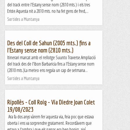
del track entre l'Estany sense nom (2810 mts.) i els tres
Eriste.Aquesta nit a 2810 mts. no ha fet gens de fred,...
Sortides a Muntanya
Des del Coll de Sahun (2005 mts.) fins a
l'Estany sense nom (2810 mts.)
Itinerari marcat amb el rellotge Suunto Traverse.Ampliació
del track des de l'Ibon Barbaricia fins a l'Estany sense nom
(2810 mts.)La meteo ens regala un cap de setmana...
Sortides a Muntanya
Ripollès - Coll Roig - Via Diedre Joan Colet
19/08/2023
Ara fa dos anys vàrem fer aquesta via, feia poc que estava
oberta i ens va sorprendre gratament. Recordàvem que
estava a l'ombra i que els passos era ben bonics, així...