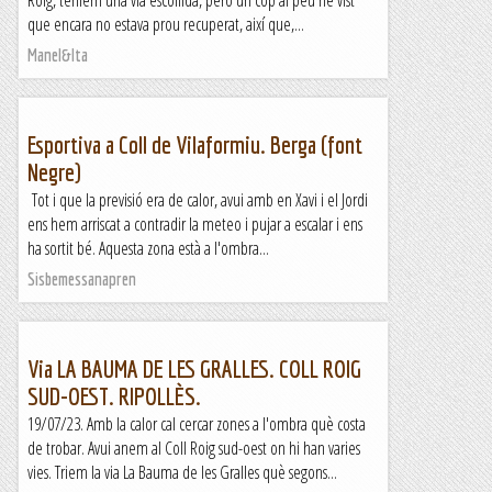
Roig, teníem una via escollida, però un cop al peu he vist
que encara no estava prou recuperat, així que,...
Manel&Ita
Esportiva a Coll de Vilaformiu. Berga (font
Negre)
Tot i que la previsió era de calor, avui amb en Xavi i el Jordi
ens hem arriscat a contradir la meteo i pujar a escalar i ens
ha sortit bé. Aquesta zona està a l'ombra...
Sisbemessanapren
Via LA BAUMA DE LES GRALLES. COLL ROIG
SUD-OEST. RIPOLLÈS.
19/07/23. Amb la calor cal cercar zones a l'ombra què costa
de trobar. Avui anem al Coll Roig sud-oest on hi han varies
vies. Triem la via La Bauma de les Gralles què segons...