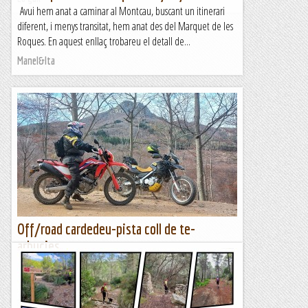
Avui hem anat a caminar al Montcau, buscant un itinerari
diferent, i menys transitat, hem anat des del Marquet de les
Roques. En aquest enllaç trobareu el detall de...
Manel&Ita
Off/road cardedeu-pista coll de te-
arbucies
MOTOS: BMW F650GS / HONDA CRF 450De Cardedeu fins a
Arbucies en OFF (l´ultima tram de Arbucies a Sant Hilari de
Sacalm per carretera per anar a dinar)Bonica ruta sense cap