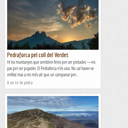
Pedraforca pel coll del Verdet
Hi ha muntanyes que semblen fetes per ser pintades —no
pas per ser pujades. El Pedraforca n’és una. No cal haver-se
enfilat mai a res més alt que un campanar per...
A un tir de pedra