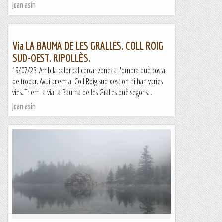
Joan asín
Via LA BAUMA DE LES GRALLES. COLL ROIG
SUD-OEST. RIPOLLÈS.
19/07/23. Amb la calor cal cercar zones a l'ombra què costa
de trobar. Avui anem al Coll Roig sud-oest on hi han varies
vies. Triem la via La Bauma de les Gralles què segons...
Joan asín