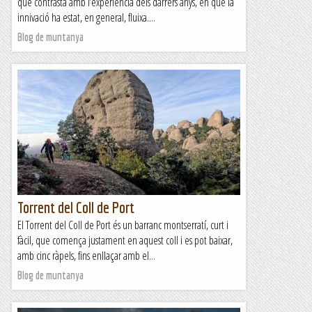
que contrasta amb l’experiència dels darrers anys, en què la
innivació ha estat, en general, fluixa....
Blog de muntanya
Torrent del Coll de Port
El Torrent del Coll de Port és un barranc montserratí, curt i
fàcil, que comença justament en aquest coll i es pot baixar,
amb cinc ràpels, fins enllaçar amb el...
Blog de muntanya