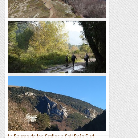
Matagalls, pel Coll de Bordoriol
Una vegada més, hem vingut al Matagalls. Aquesta vegada hi
hem pujat seguint un fàcil itinerari per la vessant nord, sortint
del Coll de Bordoriol. És un...
Blog de muntanya
Excursió pel Coll del Bruc
Tothom coneix el túnel del Bruc. Segurament, tots els
seguidors del Blog han passat centenars de vegades per
aquest túnel sense gairebé fixar-se en l'entorn....
Blog de muntanya
La Bauma de les Gralles a Coll Roig Sud-