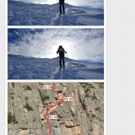
Esquí de muntanya al Coll de Pimorent
Encetem temporada de foques a l'entorn del Coll de
Pimorent. Dissabte, a la Mina (11 km, 800+, S2) i diumenge,
al Pedrons (8 km, 820+, S2) . Prou tolerable aquest últim,...
Pass@muntanyes
Esquí de muntanya al Coll de Pimorent
Encetem temporada de foques a l'entorn del Coll de
Pimorent. Dissabte, a la Mina (11 km, 800+, S2) i diumenge,
al Pedrons (8 km, 820+, S2) . Prou tolerable aquest últim,...
Passamuntanyes