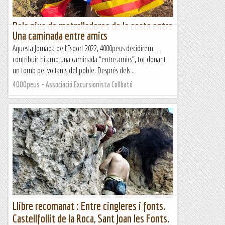
Pels nius de metralladores de la costa entre
Una caminada entre amics
la pineda i salou
Aquesta Jornada de l’Esport 2022, 4000peus decidírem
El bon company Lluís Colomés - a qui mai podrem agrair
contribuir-hi amb una caminada “entre amics”, tot donant
prou les activitats que ens organitza - ens ofereix una nova
un tomb pel voltants del poble. Després dels...
sortida didàctica: Excursió pels nius de...
4000peus - Associació Excursionista Collbató
Excursions del Joan Ramon
Llibre recomanat : Entre cingleres i fonts.
Escalada entre soria i guadalajara. viatge
Castellfollit de la Roca, Sant Joan les Fonts.
zona centro 3º part