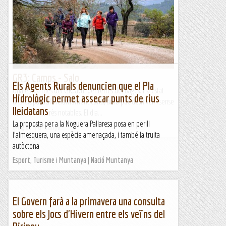
GR3: Camps - Salo
Els Agents Rurals denuncien que el Pla
Una etapa més del GR, avui per terres del Bages. Ha estat
Hidrològic permet assecar punts de rius
una etapa fàcil i relativament curta, amb poc desnivell i sense
lleidatans
centres d'interès notables. El dia...
La proposta per a la Noguera Pallaresa posa en perill
Blog de muntanya
l'almesquera, una espècie amenaçada, i també la truita
autòctona
Esport, Turisme i Muntanya | Nació Muntanya
El Govern farà a la primavera una consulta
sobre els Jocs d'Hivern entre els veïns del