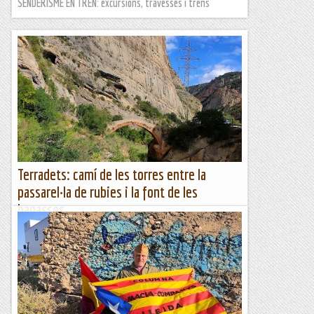
Les altres vies...
SENDERISME EN TREN: excursions, travesses i trens
Terradets: camí de les torres entre la
passarel·la de rubies i la font de les
bagasses
Hem de començar a pensar en la Diada del Camí de
muntanya d'enguany. Em sembla que el camí de les Torres
podria ser un camí prou interessant per recuperar i
difondre....
Excursions del Joan Ramon