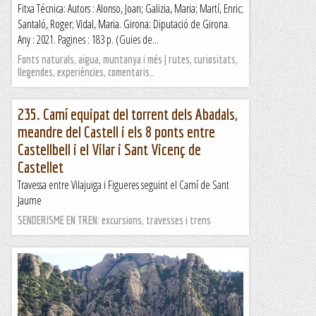
Fitxa Técnica: Autors : Alonso, Joan; Galizia, Maria; Martí, Enric;
Després d’uns dies descobrint sectors per Aragó (si us
Santaló, Roger; Vidal, Maria. Girona: Diputació de Girona.
interessa el que vam fer per terres aragoneses aqui ho...
Any : 2021. Pagines : 183 p. (Guies de...
Escalant pel món
Fonts naturals, aigua, muntanya i més | rutes, curiositats,
llegendes, experiències, comentaris…
235. Camí equipat del torrent dels Abadals,
meandre del Castell i els 8 ponts entre
Castellbell i el Vilar i Sant Vicenç de
Castellet
Travessa entre Vilajuïga i Figueres seguint el Camí de Sant
Jaume
SENDERISME EN TREN: excursions, travesses i trens