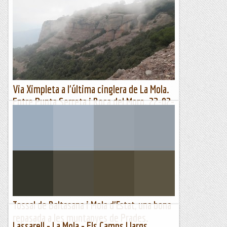
Via Ximpleta a l'última cinglera de La Mola.
Entre Punta Serreta i Roca del Moro. 22-02-
2023.
Aquesta part central de la darrera cinglera de La Mola és on
trobem aquesta via a l'esquerra de la Punta Serreta.
...
Jaumegrimp 2
Tossal de Baltasana i Mola d'Estat, una bona
repasada a les muntanyes de Prades.
Lassarell - La Mola - Els Camps Llargs