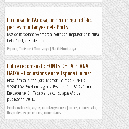
La cursa de l'Airosa, un recorregut idíl·lic
per les muntanyes dels Ports
Mas de Barberans recordarà al corredor i impulsor de la cursa
Felip Adell, el 31 de juliol
Esport, Turisme i Muntanya | Nació Muntanya
Llibre recomanat : FONTS DE LA PLANA
BAIXA – Excursions entre Espadà i la mar
Fitxa Tècnica: Autor : Jordi Monfort Galmés ISBN/13:
9788411043656 Num. Páginas: 158 Tamaño: 150 X 210 mm
Encuadernación: Tapa blanda con solapas Año de
publicación: 2021...
Fonts naturals, aigua, muntanya i més | rutes, curiositats,
llegendes, experiències, comentaris…