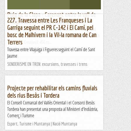
Puig de la Clapa - Carenant entre la vall de
227. Travessa entre Les Franqueses i La
Camprodon i l'Alt Vallespir (1.654 m)
Garriga seguint el PR C-142 i El Camí, pel
Dissabte 11 de juny de 2022Hora de sortida: 2/4 de set del
bosc de Malhivern i la Vil·la romana de Can
matí. Ubicació: Comarca del Ripollès. Temps aproximat: 4 h
Terrers
(10,3 km) Desnivell: 456 m...
Travessa entre Vilajuïga i Figueres seguint el Camí de Sant
Maifemcim.cat
Jaume
SENDERISME EN TREN: excursions, travesses i trens
Projecte per rehabilitar els camins fluvials
dels rius Besòs i Tordera
El Consell Comarcal del Vallès Oriental i el Consorci Besòs
Tordera han presentat una proposta al Ministeri d'Indústria,
Comerç i Turisme
Esport, Turisme i Muntanya | Nació Muntanya