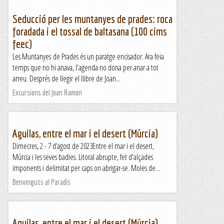
Seducció per les muntanyes de prades: roca
foradada i el tossal de baltasana (100 cims
feec)
Les Muntanyes de Prades és un paratge encisador. Ara feia
temps que no hi anava, l'agenda no dona per anar a tot
arreu. Després de llegir el llibre de Joan...
Excursions del Joan Ramon
Aguilas, entre el mar i el desert (Múrcia)
Dimecres, 2 - 7 d’agost de 2023Entre el mar i el desert,
Múrcia i les seves badies. Litoral abrupte, fet d'alçades
imponents i delimitat per caps on abrigar-se. Moles de...
Benvinguts al Paradís
Aguilas, entre el mar i el desert (Múrcia)