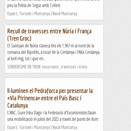
peu la Pobla de Segur amb Cellers
Els Visas
Esport, Turisme i Muntanya | Nació Muntanya
Recull de travesses entre Núria i França
(Tren Groc)
El Santuari de Núria s’aixeca fins els 1.967 m al nord de la
comarca del Ripollès, a tocar de la Cerdanya i l’Alta Cerdanya,
al bell mig, tot i que en...
SENDERISME EN TREN: excursions, travesses i trens
Il·luminen el Pedraforca per presentar la
«Via Pirinenca» entre el País Basc i
Catalunya
L'ANC, Gure Esku Dago i la Federació d'Excursionistes faran
una mobilització el juliol del 2022 a través de punts de llum
Esport, Turisme i Muntanya | Nació Muntanya