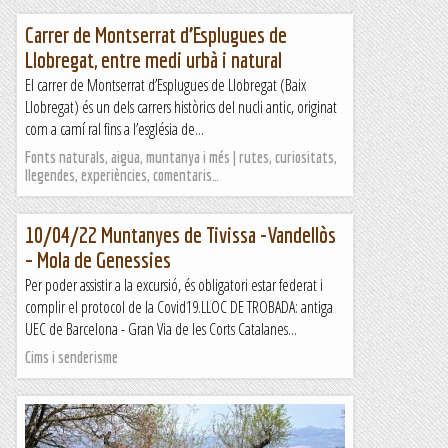
Carrer de Montserrat d’Esplugues de
Llobregat, entre medi urbà i natural
El carrer de Montserrat d’Esplugues de Llobregat (Baix
Llobregat) és un dels carrers històrics del nucli antic, originat
com a camí ral fins a l’església de...
Fonts naturals, aigua, muntanya i més | rutes, curiositats,
llegendes, experiències, comentaris…
10/04/22 Muntanyes de Tivissa -Vandellòs
– Mola de Genessies
Per poder assistir a la excursió, és obligatori estar federat i
complir el protocol de la Covid19.LLOC DE TROBADA: antiga
UEC de Barcelona - Gran Via de les Corts Catalanes...
Cims i senderisme