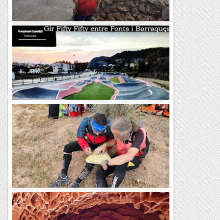
Fites entre tombes i gavines
Cursa cementiri Montjuïc 3,2 km. 16 fites, en realitat 6,4 km.
1-06-05 i 246 metres de desnivell positiu 49è de 62 classificats
al C1 Quan passava per la Ronda Litoral arran...
Fragments de camins i curses
Castellolí; Gir Fifty Fifty entre Fonts i
Barraques
&nb...
Kimisades
Fites entre oliveres, vinyes, marges i turons
Rogaine dels Bessons a les Borges Blanques Copa Catalana