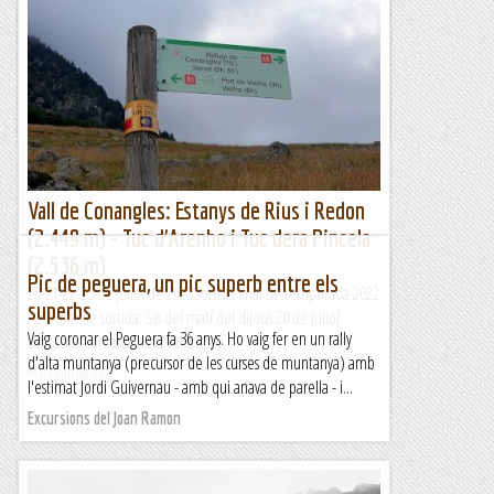
Camins de Biniali, entre la Garriga d’Amunt
y Biniagual
TrailRunningMallorca – Correr por la isla de Mallorca
Vall de Conangles: Estanys de Rius i Redon
(2.449 m) - Tuc d'Arenho i Tuc dera Pincela
(2.536 m)
Pic de peguera, un pic superb entre els
20-21-22-23 de juliol de 2023Sortida final de temporada 2022
superbs
/ 23Hora de sortida: Sis del matí del dijous 20 de juliol.
Vaig coronar el Peguera fa 36 anys. Ho vaig fer en un rally
Ubicació: Comarca dera Val d’Aran. ...
d'alta muntanya (precursor de les curses de muntanya) amb
Maifemcim.cat
l'estimat Jordi Guivernau - amb qui anava de parella - i...
Excursions del Joan Ramon