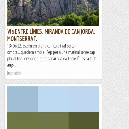
Via ENTRE LÍNIES. MIRANDA DE CAN JORBA.
MONTSERRAT.
13/06/22. Estem en plena canícula i cal cercar
ombra....quedem amb el Pep per a una matinal sense cap
pla, al final ens decidim per anar a la via Entre línies. Ja fa 11
anys...
Joan asín