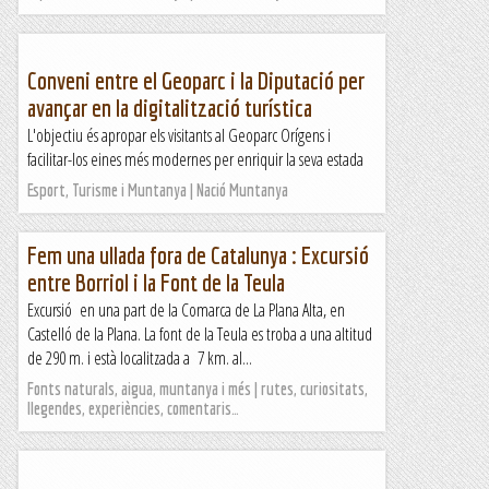
Conveni entre el Geoparc i la Diputació per
avançar en la digitalització turística
L'objectiu és apropar els visitants al Geoparc Orígens i
facilitar-los eines més modernes per enriquir la seva estada
Esport, Turisme i Muntanya | Nació Muntanya
Fem una ullada fora de Catalunya : Excursió
entre Borriol i la Font de la Teula
Excursió en una part de la Comarca de La Plana Alta, en
Castelló de la Plana. La font de la Teula es troba a una altitud
de 290 m. i està localitzada a 7 km. al...
Fonts naturals, aigua, muntanya i més | rutes, curiositats,
llegendes, experiències, comentaris…