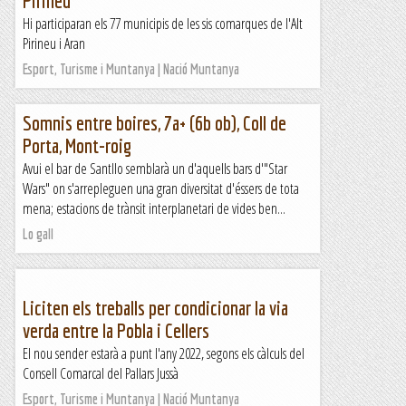
Pirineu
Hi participaran els 77 municipis de les sis comarques de l'Alt
Pirineu i Aran
Esport, Turisme i Muntanya | Nació Muntanya
Somnis entre boires, 7a+ (6b ob), Coll de
Porta, Mont-roig
Avui el bar de Santllo semblarà un d'aquells bars d'"Star
Wars" on s'arrepleguen una gran diversitat d'éssers de tota
mena; estacions de trànsit interplanetari de vides ben...
Lo gall
Liciten els treballs per condicionar la via
verda entre la Pobla i Cellers
El nou sender estarà a punt l'any 2022, segons els càlculs del
Consell Comarcal del Pallars Jussà
Esport, Turisme i Muntanya | Nació Muntanya