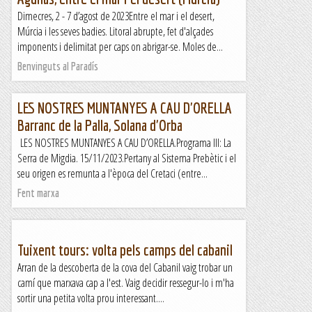
Dimecres, 2 - 7 d’agost de 2023Entre el mar i el desert,
Múrcia i les seves badies. Litoral abrupte, fet d'alçades
imponents i delimitat per caps on abrigar-se. Moles de...
Benvinguts al Paradís
LES NOSTRES MUNTANYES A CAU D'ORELLA
Barranc de la Palla, Solana d'Orba
LES NOSTRES MUNTANYES A CAU D’ORELLA.Programa III: La
Serra de Migdia. 15/11/2023.Pertany al Sistema Prebètic i el
seu origen es remunta a l'època del Cretaci (entre...
Fent marxa
Tuixent tours: volta pels camps del cabanil
Arran de la descoberta de la cova del Cabanil vaig trobar un
camí que marxava cap a l'est. Vaig decidir ressegur-lo i m'ha
sortir una petita volta prou interessant....