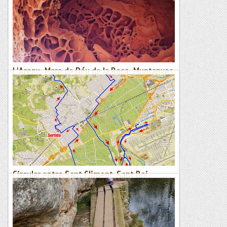
2023 23.9 km. 5-50-18 14-46 x km. 661 metres de desnivell
positiu, 168 punts, 26 fites 1r. Ultraveterants...
Fragments de camins i curses
L'Areny. Mare de Déu de la Roca. Muntanyes
d'Escornalbou.
26 de febrer de 2023La recent visita al Castell d'Escornalbou
em va descobrir aquest singular paratge de les Muntanyes
d'Escornalbou, on crida molt l'atenció la...
Senderes
Circular entre Sant Climent, Sant Boi,
Viladecans i Gavà.
Itinerari marcat amb el rellotge Suunto Traverse.La setmana
passada ja vàrem intentar fer aquest mateix itinerari, però al
matí van caure quatre gotes i ens vàrem estimar...