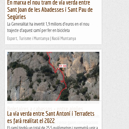
En marxa el nou tram de via verda entre
Sant Joan de les Abadesses i Sant Pau de
Segúries
La Generalitat ha invertit 1,9 milions d'euros en el nou
trajecte d'aquest camí per fer en bicicleta
Esport, Turisme i Muntanya | Nació Muntanya
Boletaires a cabassos + entre aigües
La via verda entre Sant Antoni i Terradets
DIJOUS, 21 D’OCTUBRE Avui tinc ganes d’ anar fins al Solsonès
es farà realitat el 2022
per fer una bona escalada, llarga i sense gaires complicacions
El camí tindrà un total de 25,5 quilòmetres i permetrà unir a
i l’ Isabel s’ apunta. Sortim...