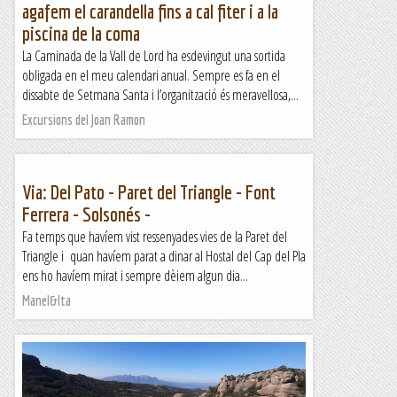
agafem el carandella fins a cal fiter i a la
piscina de la coma
La Caminada de la Vall de Lord ha esdevingut una sortida
obligada en el meu calendari anual. Sempre es fa en el
dissabte de Setmana Santa i l’organització és meravellosa,...
Excursions del Joan Ramon
Via: Del Pato - Paret del Triangle - Font
Ferrera - Solsonés -
Fa temps que havíem vist ressenyades vies de la Paret del
Triangle i quan havíem parat a dinar al Hostal del Cap del Pla
ens ho havíem mirat i sempre dèiem algun dia...
Manel&Ita