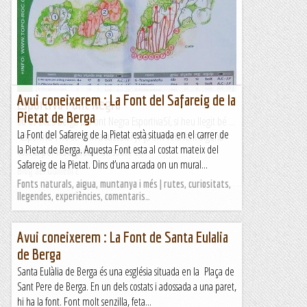
Avui coneixerem : La Font del Safareig de la
Esportiva Font Negra
Pietat de Berga
06-09-2023 Berga La Font Negra EsportivaSí, si heu llegit bé ...
La Font del Safareig de la Pietat està situada en el carrer de
"Esportiva", no sé com a succeït i Jo ja em veia fent alguna
la Pietat de Berga. Aquesta Font esta al costat mateix del
coseta per les alçades i de sobte el...
Safareig de la Pietat. Dins d’una arcada on un mural...
Blog del Guillem 2
Fonts naturals, aigua, muntanya i més | rutes, curiositats,
llegendes, experiències, comentaris…
Avui coneixerem : La Font de Santa Eulalia
de Berga
Santa Eulàlia de Berga és una església situada en la Plaça de
Sant Pere de Berga. En un dels costats i adossada a una paret,
hi ha la font. Font molt senzilla, feta...