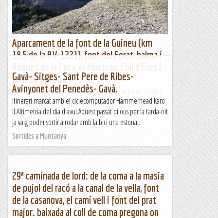
Aparcament de la font de la Guineu (km
18,5 de la BV-1221), font del Forat, balma i
Roques de la Coca, el Montcau, Coll d'Eres i
Gavà- Sitges- Sant Pere de Ribes-
font de la Guineu
Avinyonet del Penedès- Gavà.
Aparcament de la font de la Guineu, font del Forat, roques
Itinerari marcat amb el ciclecomputador Hammerhead Karo
de la Coca, Montcau, Coll d'Eres i font de la...
II.Altimetria del dia d'avui.Aquest passat dijous per la tarda-nit
Muntanya
ja vaig poder sortir a rodar amb la bici una estona...
Sortides a Muntanya
29ª caminada de lord: de la coma a la masia
de pujol del racó a la canal de la vella, font
de la casanova, el camí vell i font del prat
major. baixada al coll de coma pregona on