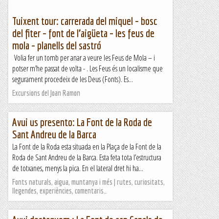
Tuixent tour: carrerada del miquel – bosc
del fiter – font de l’aigüeta – les feus de
mola – planells del sastró
Volia fer un tomb per anar a veure les Feus de Mola – i
potser m’he passat de volta - . Les Feus és un localisme que
segurament procedeix de les Deus (Fonts). Es...
Excursions del Joan Ramon
Avui us presento: La Font de la Roda de
Sant Andreu de la Barca
La Font de la Roda esta situada en la Plaça de la Font de la
Roda de Sant Andreu de la Barca. Esta feta tota l’estructura
de totxanes, menys la pica. En el lateral dret hi ha...
Fonts naturals, aigua, muntanya i més | rutes, curiositats,
llegendes, experiències, comentaris…