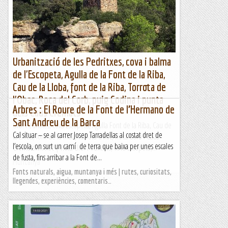
Urbanització de les Pedritxes, cova i balma
de l'Escopeta, Agulla de la Font de la Riba,
Cau de la Lloba, font de la Riba, Torrota de
l'Obac, Roca del Corb, puig Codina i punta
Arbres : El Roure de la Font de l’Hermano de
dels Caus Cremats
Sant Andreu de la Barca
Urb. Pedritxes, cova Escopeta, Agulla Font de la Riba, Cau de
Cal situar – se al carrer Josep Tarradellas al costat dret de
la Lloba, font de la Riba, Torrota Obac, Roca Corb i Caus
l’escola, on surt un camí de terra que baixa per unes escales
CrematsWikiloc | Ruta Urb. Pedritxes, cova Escopeta,...
de fusta, fins arribar a la Font de...
Muntanya
Fonts naturals, aigua, muntanya i més | rutes, curiositats,
llegendes, experiències, comentaris…