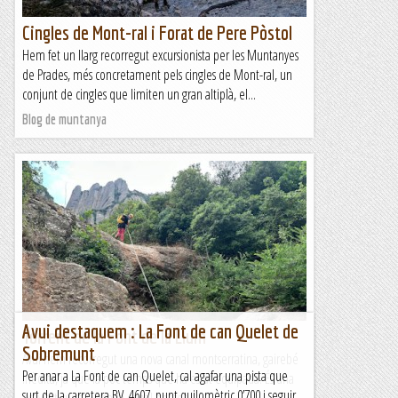
Cingles de Mont-ral i Forat de Pere Pòstol
Hem fet un llarg recorregut excursionista per les Muntanyes
de Prades, més concretament pels cingles de Mont-ral, un
conjunt de cingles que limiten un gran altiplà, el...
Blog de muntanya
Avui destaquem : La Font de can Quelet de
Torrent de la Font de la Llum
Sobremunt
Avui hem recorregut una nova canal montserratina, gairebé
Per anar a La Font de can Quelet, cal agafar una pista que
inèdita, ja que fa poc temps que ha estat equipada. És una
surt de la carretera BV. 4607, punt quilomètric 0’700 i seguir