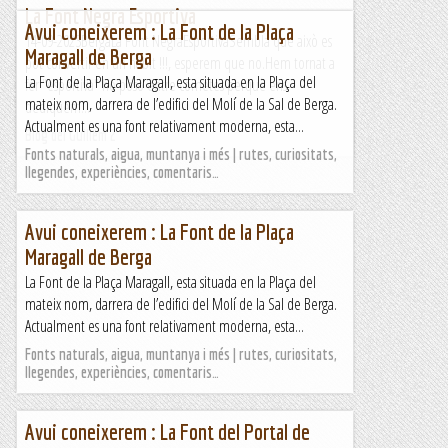
La Font Negra Esportiva
Avui coneixerem : La Font de la Plaça
14-09-2023BergaLa Font NegraEsportivaSembla que això es
Maragall de Berga
pot convertir en un hàbit !!!, esperem que no.Hem tornat a
La Font de la Plaça Maragall, esta situada en la Plaça del
fer "esportiva" ho poso entre cometes perquè ens
mateix nom, darrera de l’edifici del Molí de la Sal de Berga.
dediquem...
Actualment es una font relativament moderna, esta...
Blog del Guillem 2
Fonts naturals, aigua, muntanya i més | rutes, curiositats,
llegendes, experiències, comentaris…
Avui coneixerem : La Font de la Plaça
Maragall de Berga
La Font de la Plaça Maragall, esta situada en la Plaça del
mateix nom, darrera de l’edifici del Molí de la Sal de Berga.
Actualment es una font relativament moderna, esta...
Fonts naturals, aigua, muntanya i més | rutes, curiositats,
llegendes, experiències, comentaris…
Avui coneixerem : La Font del Portal de