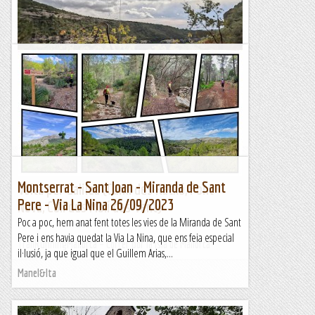
TrailRunningMallorca – Correr por la isla de Mallorca
Barranc de la Font de l'Atzuc
Avui hem recorregut un barranc per una zona poc habitual,
la Serra de Comiols. El barranc de la Font de l'Atzuc és curt
però molt interesant per l'entorn i pel...
Blog de muntanya
Montserrat - Sant Joan - Miranda de Sant
Volta per Galilea (Camí des Ratxó, Font
Pere - Via La Nina 26/09/2023
Nova, Coll des Molí des Vent)
Poc a poc, hem anat fent totes les vies de la Miranda de Sant
Pere i ens havia quedat la Via La Nina, que ens feia especial
TrailRunningMallorca – Correr por la isla de Mallorca
il·lusió, ja que igual que el Guillem Arias,...
Manel&Ita