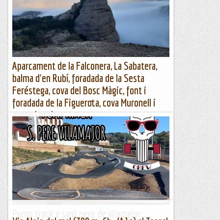
matí. Ubicació: Comarca d’Osona. Temps aproximat: 5 h 15
min (16,3 km) Desnivell: 591 m...
Maifemcim.cat
Aparcament de la Falconera, La Sabatera,
balma d'en Rubí, foradada de la Sesta
Feréstega, cova del Bosc Màgic, font i
foradada de la Figuerota, cova Muronell i
avenc Local
Aparcament Falconera, La Sabatera, balma d'en Rubí, cova
Bosc Màgic, font i foradada de la Figuerota i cova
MuronellAparcament Falconera, La Sabatera, balma d'en
Rubí,...
Muntanya
Pump track a sant pere de vilamajor