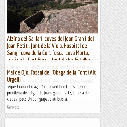
Alzina del Sal·lari, coves del Joan Gran i del
Joan Petit , font de la Viola, Hospital de
Sang i cova de la Cort fosca, cova Morta,
turó de la Cort Fosca, font de les Estelles,
balma-cova del Racó Gran de Matarrodona,
Mal de Ojo, Tossal de l'Obaga de la Font (Alt
cova del Santuari Luni-Solar i turó d
Urgell)
Alzina Sal·lari, coves: Joan Gran, Joan Petit, Morta, Hospital
Aquest raconet màgic s'ha convertit en la nostra zona
Sang, Racó Gran i Santuari Luni-Solar; fonts: Viola i...
predilecta de l'Urgell. La Joana gaudint a L3, fantasia de
Muntanya
crepes i peus Un bon grapat d'atributs la...
Ganxets