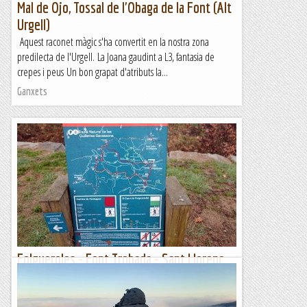
Mal de Ojo, Tossal de l'Obaga de la Font (Alt
Urgell)
Aquest raconet màgic s'ha convertit en la nostra zona
predilecta de l'Urgell. La Joana gaudint a L3, fantasia de
crepes i peus Un bon grapat d'atributs la...
Ganxets
Folgueroles - Font Trobada - Sant Llorenç
del Munt - Salt de la Minyona (861 m)
Dissabte 17 de febrer de 2024Hora de sortida: ¾ de set del