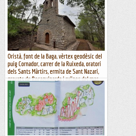
Oristà, font de la Baga, vèrtex geodèsic del
puig Cornador, carrer de la Ruixeda, oratori
dels Sants Màrtirs, ermita de Sant Nazari,
gravats de Rocaguinarda i ruïnes del mas
de Rocaguinarda
Oristà, vèrtex geodèsic puig Cornador, carrer de la Ruixeda,
oratori dels Sants Màrtirs, Sant Nazari i gravats de
RocaguinardaWikiloc | Ruta Oristà, vèrtex geodèsic puig...
Muntanya