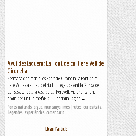
Avui destaquem: La Font de cal Pere Vell de
Gironella
Setmana dedicada a les Fonts de Gironella La Font de cal
Pere Vell esta al peu del riu Llobregat, davant la fàbrica de
Cal Bassacs i sota la casa de Cal Perevell. Historia: La font
brolla per un tub metàl·lic … Continua llegint →
Fonts naturals, aigua, muntanya i més | rutes, curiositats,
llegendes, experiències, comentaris…
Llegir l'article