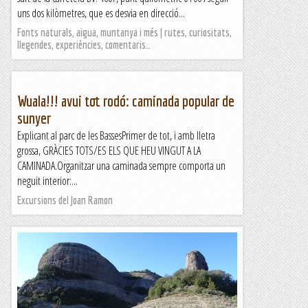
activitat curta i variada, ideal per fer...
uns dos kilòmetres, que es desvia en direcció...
Blog de muntanya
Fonts naturals, aigua, muntanya i més | rutes, curiositats,
llegendes, experiències, comentaris…
Wuala!!! avui tot rodó: caminada popular de
sunyer
Explicant al parc de les BassesPrimer de tot, i amb lletra
grossa, GRÀCIES TOTS/ES ELS QUE HEU VINGUT A LA
CAMINADA.Organitzar una caminada sempre comporta un
neguit interior:...
Excursions del Joan Ramon