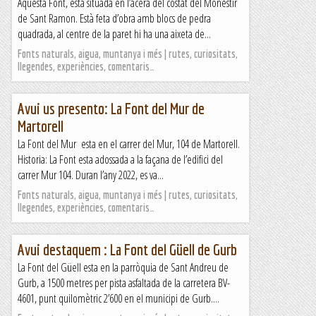
Aquesta Font, esta situada en l’acera del costat del Monestir
de Sant Ramon. Està feta d’obra amb blocs de pedra
quadrada, al centre de la paret hi ha una aixeta de...
Fonts naturals, aigua, muntanya i més | rutes, curiositats,
llegendes, experiències, comentaris…
Avui us presento: La Font del Mur de
Martorell
La Font del Mur esta en el carrer del Mur, 104 de Martorell.
Historia: La Font esta adossada a la façana de l’edifici del
carrer Mur 104. Duran l’any 2022, es va...
Fonts naturals, aigua, muntanya i més | rutes, curiositats,
llegendes, experiències, comentaris…
Avui destaquem : La Font del Güell de Gurb
La Font del Güell esta en la parròquia de Sant Andreu de
Gurb, a 1500 metres per pista asfaltada de la carretera BV-
4601, punt quilomètric 2’600 en el municipi de Gurb....