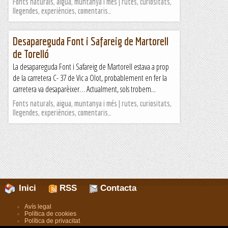
Fonts naturals, aigua, muntanya i més | rutes, curiositats,
llegendes, experiències, comentaris…
Desapareguda Font i Safareig de Martorell
de Torelló
La desapareguda Font i Safareig de Martorell estava a prop
de la carretera C- 37 de Vic a Olot, probablement en fer la
carretera va desaparèixer… Actualment, sols trobem...
Fonts naturals, aigua, muntanya i més | rutes, curiositats,
llegendes, experiències, comentaris…
Inici
RSS
Contacta
Avís legal
.
Política de cookies
.
Política de privacitat
.