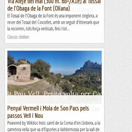
Via Aleje del mal (300 m. 6b+/A1e) al Tossal
Ja tenim una nova instal.lació de Pumt track al Valles Oriental
de l'Obaga de la Font (Oliana)
i molt aprop de casa meva ... a SANT PERE DE VILAMAJOR i
El Tossal de l'Obaga de la Font és una imponent cinglera, a
més concretament a la urbanització de CAN...
recer del Tossal del Coscollet, amb un seguit d'itineraris que
El món de la ferrata i la escalada
la recorren, tots força verticals, fins i tot...
Classic climber
Penyal Vermell i Mola de Son Pacs pels
Visitem Sant Pau Vell (Petita Volta per Can
passos Vell i Nou
Maçana)
Powered by Wikiloc Inici: camí de la Coma d'en Llobera, a la
&nb...
carretera vella que va d'Esporles a Valldemossa per la vall de