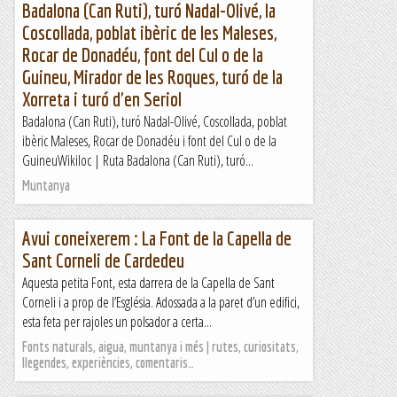
Badalona (Can Ruti), turó Nadal-Olivé, la
Coscollada, poblat ibèric de les Maleses,
Rocar de Donadéu, font del Cul o de la
Guineu, Mirador de les Roques, turó de la
Xorreta i turó d'en Seriol
Badalona (Can Ruti), turó Nadal-Olivé, Coscollada, poblat
ibèric Maleses, Rocar de Donadéu i font del Cul o de la
GuineuWikiloc | Ruta Badalona (Can Ruti), turó...
Muntanya
Avui coneixerem : La Font de la Capella de
Sant Corneli de Cardedeu
Aquesta petita Font, esta darrera de la Capella de Sant
Corneli i a prop de l’Església. Adossada a la paret d’un edifici,
esta feta per rajoles un polsador a certa...
Fonts naturals, aigua, muntanya i més | rutes, curiositats,
llegendes, experiències, comentaris…