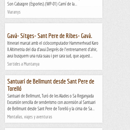
Kimisades
Son Cabaspre (Esporles).(WP-01) Camí de la...
Viaranys
Gavà- Sitges- Sant Pere de Ribes- Gavà.
Itinerari marcat amb el ciclocomputador Hammerhead Karo
II.Altimetria del dia d'avui.Després de l'entrenament d'ahir,
avui busquem una ruta suau i per cara sud, que aquest...
Sortides a Muntanya
Santuari de Bellmunt desde Sant Pere de
Torelló
Santuari de Bellmunt, Turó de les Alades o Sa Reganyada
Excursión sencilla de senderismo con ascensión al Santuari
de Bellmunt desde Sant Pere de Torelló y la cima de Sa...
Montañas, viajes y aventuras