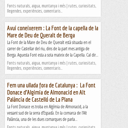
Fonts naturals, aigua, muntanya i més | rutes, curiositats,
llegendes, experiències, comentaris…
Avui coneixerem : La Font de la capella de la
Mare de Deu de Queralt de Berga
La Font de la Mare de Deu de Queralt està situada en el
carrer de Castellar del riu, dins de la part mes antiga de
Berga. Aquesta Font esta a sota mateix de la Capella. Cal dir...
Fonts naturals, aigua, muntanya i més | rutes, curiositats,
llegendes, experiències, comentaris…
Fem una ullada fora de Catalunya : La Font
Donace d’Algimia de Almonacid en Alt
Palància de Castelló de La Plana
La Font Donace es troba en Algímia de Almonacid, a la
vessant sud de la serra d’Espadà. En la comarca de l’Alt
Palància, una de les dues comarques de parla...
Fonts naturals, aigua, muntanya i més | rutes, curiositats,