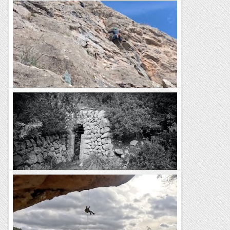
Fissura Oblicua a la Font Freda.
De tota la vida aquesta era la clàssica fàcil de la paret mentre
que l'Esperó del Vent era la clàssica difícil. Sempre he tingut
la sensació de que es repetia més...
Bloc Empotrat
Coma de sa Font de s’Ermita, Coma de
s’Hostalet, Golf de Bendinat